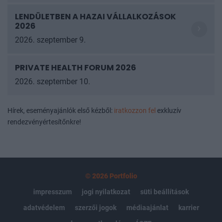
LENDÜLETBEN A HAZAI VÁLLALKOZÁSOK 2026
2026. szeptember 9.
PRIVATE HEALTH FORUM 2026
2026. szeptember 10.
Hírek, eseményajánlók első kézből:
iratkozzon fel
exkluzív
rendezvényértesítőnkre!
© 2026 Portfolio
impresszum
jogi nyilatkozat
süti beállítások
adatvédelem
szerzői jogok
médiaajánlat
karrier
kommentkezelés
ÁSZF