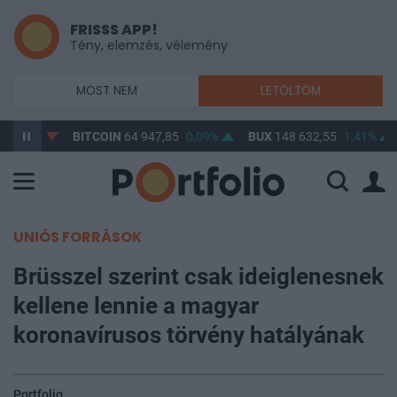
FRISSS APP!
Tény, elemzés, vélemény
MOST NEM
LETÖLTÖM
7%
BITCOIN
64 947,85
0,09%
BUX
148 632,55
1,41%
OTP
UNIÓS FORRÁSOK
Brüsszel szerint csak ideiglenesnek
kellene lennie a magyar
koronavírusos törvény hatályának
Portfolio