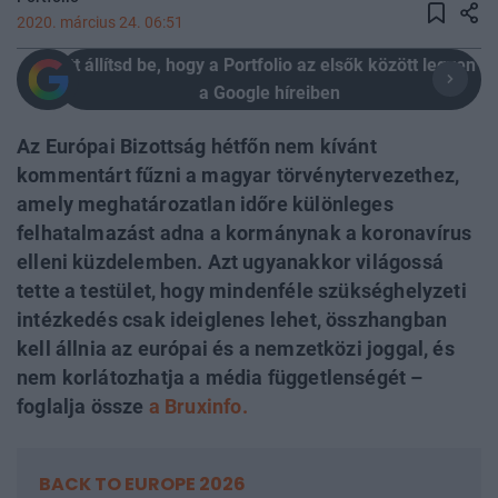
2020. március 24. 06:51
Itt állítsd be, hogy a Portfolio az elsők között legyen
a Google híreiben
Az Európai Bizottság hétfőn nem kívánt
kommentárt fűzni a magyar törvénytervezethez,
amely meghatározatlan időre különleges
felhatalmazást adna a kormánynak a koronavírus
elleni küzdelemben. Azt ugyanakkor világossá
tette a testület, hogy mindenféle szükséghelyzeti
intézkedés csak ideiglenes lehet, összhangban
kell állnia az európai és a nemzetközi joggal, és
nem korlátozhatja a média függetlenségét –
foglalja össze
a Bruxinfo.
BACK TO EUROPE 2026