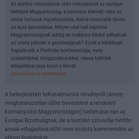
Az áprilisi választások után visszakerült az európai
térképre Magyarország, a kormány kiemelt célja az
uniós források hazahozatala, illetve hosszabb távon
az euró bevezetése. Milyen utat kell bejárnia
Magyarországnak addig és mekkora lökést adhatnak
az uniós pénzek a gazdaságnak? Ezzel a kérdéssel
foglalkozik a Portfolio konferenciája, mely
szakértőkkel, közgazdászokkal, neves külföldi
előadókkal járja körül a témát.
Információ és jelentkezés
A beterjesztett felhatalmazási törvényről (amely
meghatározatlan időre bevezetné a rendeleti
kormányzást Magyarországon) tudomása van az
Európai Bizottságnak, de a testület szóvivője hétfőn
annak elfogadása előtt nem kívánta kommentálni az
abban foglaltakat.