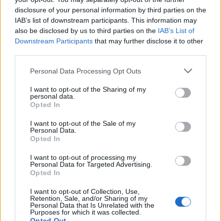
disclosure of your personal information by third parties on the
IAB’s list of downstream participants. This information may
also be disclosed by us to third parties on the
IAB’s List of
Downstream Participants
that may further disclose it to other
third parties.
GAZDASÁG
Personal Data Processing Opt Outs
Meglépi a kormány: komoly változás jön a
I want to opt-out of the Sharing of my
magyar krónikus betegek ellátásában
personal data.
Opted In
27 milliárd forint uniós támogatást fordítanak a programra.
PORTFOLIO BLOGGER
I want to opt-out of the Sale of my
Personal Data.
Opted In
BANKMONITOR
Otthon Start: visszaszáll a kamatversenybe az
I want to opt-out of processing my
Personal Data for Targeted Advertising.
UniCredit Bank
Opted In
Augusztus 10-tól 2,89 százalékos kamat mellett kínálja az
I want to opt-out of Collection, Use,
Otthon Start hitelt az UniCredit Bank, ez jelentős
Retention, Sale, and/or Sharing of my
megtakarítást jelenthet a standard évi 3 százalékos
Personal Data that Is Unrelated with the
Purposes for which it was collected.
CHIKANSPLANET
kamathoz képest. De arról sem s
Opted Out