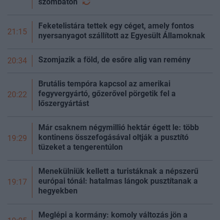
szombaton
Feketelistára tettek egy céget, amely fontos
21:15
nyersanyagot szállított az Egyesült Államoknak
Szomjazik a föld, de esőre alig van remény
20:34
Brutális tempóra kapcsol az amerikai
fegyvergyártó, gőzerővel pörgetik fel a
20:22
lőszergyártást
Már csaknem négymillió hektár égett le: több
kontinens összefogásával oltják a pusztító
19:29
tüzeket a tengerentúlon
Menekülniük kellett a turistáknak a népszerű
európai tónál: hatalmas lángok pusztítanak a
19:17
hegyekben
Meglépi a kormány: komoly változás jön a