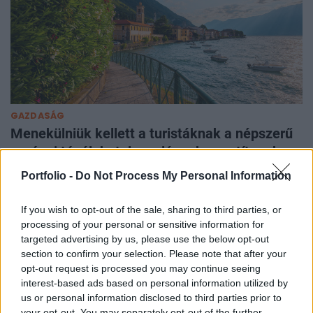
GAZDASÁG
Menekülniük kellett a turistáknak a népszerű
európai tónál: hatalmas lángok pusztítanak a
hegyekben
Portfolio -
Do Not Process My Personal Information
Több mint kétszáz embert menekítettek ki tűz miatt a
Garda-tónál.
If you wish to opt-out of the sale, sharing to third parties, or
processing of your personal or sensitive information for
targeted advertising by us, please use the below opt-out
section to confirm your selection. Please note that after your
opt-out request is processed you may continue seeing
interest-based ads based on personal information utilized by
us or personal information disclosed to third parties prior to
your opt-out. You may separately opt-out of the further