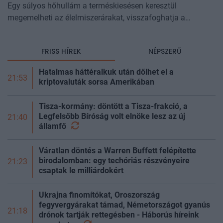
Egy súlyos hőhullám a terméskiesésen keresztül
megemelheti az élelmiszerárakat, visszafoghatja a
gazdasági növekedést, ronthatja a termelékenységet, sőt
még az állam finanszírozását is m
FRISS HÍREK
NÉPSZERŰ
Hatalmas háttéralkuk után dőlhet el a
21:53
kriptovaluták sorsa Amerikában
Tisza-kormány: döntött a Tisza-frakció, a
Legfelsőbb Bíróság volt elnöke lesz az új
21:40
államfő
Váratlan döntés a Warren Buffett felépítette
birodalomban: egy techóriás részvényeire
21:23
csaptak le milliárdokért
Ukrajna finomítókat, Oroszország
fegyvergyárakat támad, Németországot gyanús
21:18
drónok tartják rettegésben - Háborús híreink