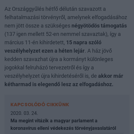
Az Országgyűlés hétfő délután szavazott a
felhatalmazási törvényről, amelynek elfogadásához
nem jött össze a szükséges
négyötödös támogatás
(137 igen mellett 52-en nemmel szavaztak), így a
március 11-én kihirdetett,
15 napra szóló
veszélyhelyzet ezen a héten lejár
. A ház jövő
kedden szavazhat újra a kormányt különleges
jogokkal felruházó tervezetről és így a
veszélyhelyzet újra kihirdetéséről is, de
akkor már
kétharmad is elegendő lesz az elfogadáshoz.
KAPCSOLÓDÓ CIKKÜNK
2020. 03. 24.
Ma megint vitázik a magyar parlament a
koronavírus elleni védekezés törvényjavaslatáról