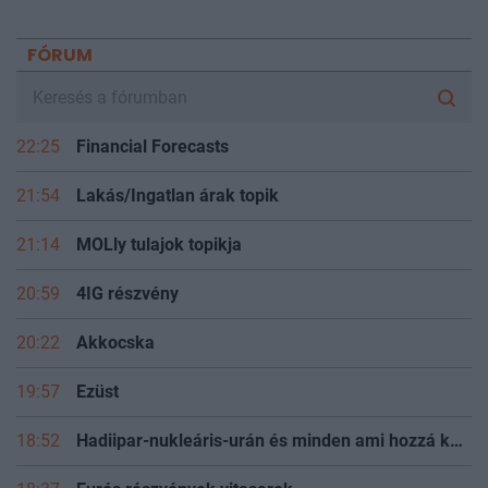
FÓRUM
22:25
Financial Forecasts
21:54
Lakás/Ingatlan árak topik
21:14
MOLly tulajok topikja
20:59
4IG részvény
20:22
Akkocska
19:57
Ezüst
18:52
Hadiipar-nukleáris-urán és minden ami hozzá kapcsolódik