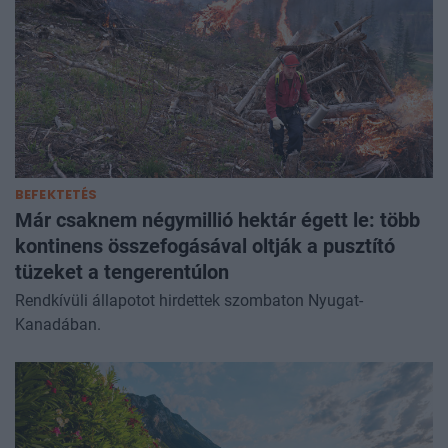
BEFEKTETÉS
Már csaknem négymillió hektár égett le: több
kontinens összefogásával oltják a pusztító
tüzeket a tengerentúlon
Rendkívüli állapotot hirdettek szombaton Nyugat-
Kanadában.