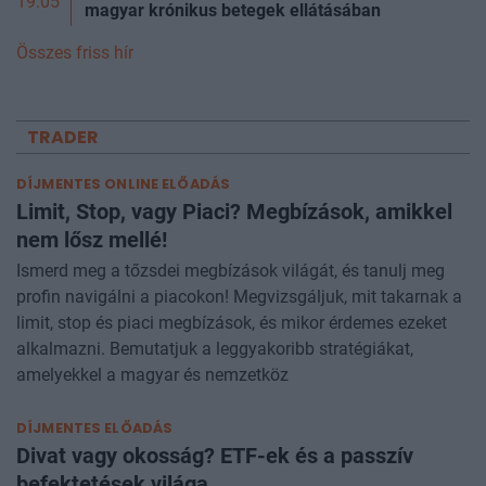
19:05
magyar krónikus betegek ellátásában
Összes friss hír
TRADER
DÍJMENTES ONLINE ELŐADÁS
Limit, Stop, vagy Piaci? Megbízások, amikkel
nem lősz mellé!
Ismerd meg a tőzsdei megbízások világát, és tanulj meg
profin navigálni a piacokon! Megvizsgáljuk, mit takarnak a
limit, stop és piaci megbízások, és mikor érdemes ezeket
alkalmazni. Bemutatjuk a leggyakoribb stratégiákat,
amelyekkel a magyar és nemzetköz
DÍJMENTES ELŐADÁS
Divat vagy okosság? ETF-ek és a passzív
befektetések világa