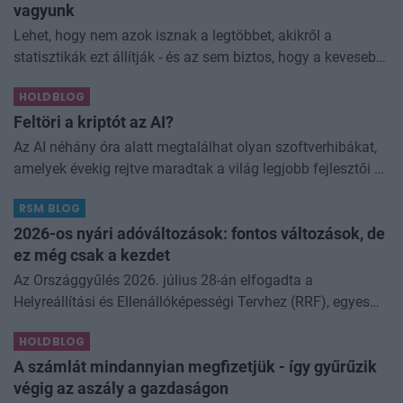
vagyunk
Lehet, hogy nem azok isznak a legtöbbet, akikről a
statisztikák ezt állítják - és az sem biztos, hogy a kevesebb
elfogyasztott alkohol kisebb társadalmi kárral... The post
HOLDBLOG
Kevesebb alkoholt iszunk
Feltöri a kriptót az AI?
Az AI néhány óra alatt megtalálhat olyan szoftverhibákat,
amelyek évekig rejtve maradtak a világ legjobb fejlesztői és
biztonsági szakemberei előtt. A kriptovilágban ennek
RSM BLOG
különösen nagy...
2026-os nyári adóváltozások: fontos változások, de
ez még csak a kezdet
Az Országgyűlés 2026. július 28-án elfogadta a
Helyreállítási és Ellenállóképességi Tervhez (RRF), egyes
kormányprogramokhoz és kormányhatározatokhoz
HOLDBLOG
kapcsolódó adóintézkedésekről, v
A számlát mindannyian megfizetjük - így gyűrűzik
végig az aszály a gazdaságon