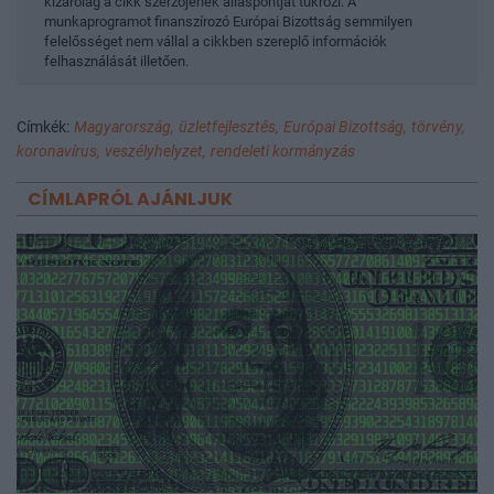
kizárólag a cikk szerzőjének álláspontját tükrözi. A
munkaprogramot finanszírozó Európai Bizottság semmilyen
felelősséget nem vállal a cikkben szereplő információk
felhasználását illetően.
Címkék:
Magyarország,
üzletfejlesztés,
Európai Bizottság,
törvény,
koronavírus,
veszélyhelyzet,
rendeleti kormányzás
CÍMLAPRÓL AJÁNLJUK