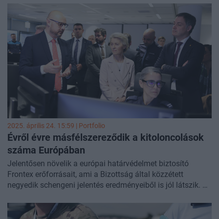
fektették le az intézkedések célját, amelyek a
bűnszervezetek kivéreztetését és a csempészeknek bedőlő
emberek tájékoztatását célozzák. Az EU végrehajtó
szervének elnöke azonban nemcsak lezárná a törvénytelen
útvonalakat, hanem olyan hivatalos csatornákat is nyitna,
amelyen valóban szakképzett munkaerő áramolhatna
Európába, olyan távoli országokból is, mint India.
2025. április 24. 15:59 | Portfolio
Évről évre másfélszereződik a kitoloncolások
száma Európában
Jelentősen növelik a európai határvédelmet biztosító
Frontex erőforrásait, ami a Bizottság által közzétett
negyedik schengeni jelentés eredményeiből is jól látszik. A
változó geopolitikai helyzetben jobb
alkalmazkodóképességre van szükség, így a digitalizáció
és a koordináció erősítése mellett gyorsított eljárási