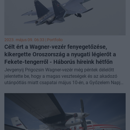
2023. május 09. 06:33 | Portfolio
Célt ért a Wagner-vezér fenyegetőzése,
kikergette Oroszország a nyugati légierőt a
Fekete-tengerről - Háborús híreink
hétfőn
Jevgenyij Prigozsin Wagner-vezér még péntek délelőtt
jelentette be, hogy a magas veszteségek és az akadozó
utánpótlás miatt csapatai május 10-én, a Győzelem Napja
után kivonulnak a kulcsfontosságú Bahmut városából, és
átadják az eddig elfoglalt területeket az orosz reguláris
erőknek. Úgy tűnik, a zsoldosok fenyegetőzése célt ért:
Moszkva ígéretet tett az utánpótlási gondok orvoslására,
és valóban nem úgy tűnik, mintha a magánhadsereg
vissza tervezne vonulni a Donbaszból. Mindeközben
vasárnap este a Fekete-tenger fölött egy orosz SZU-35-ös