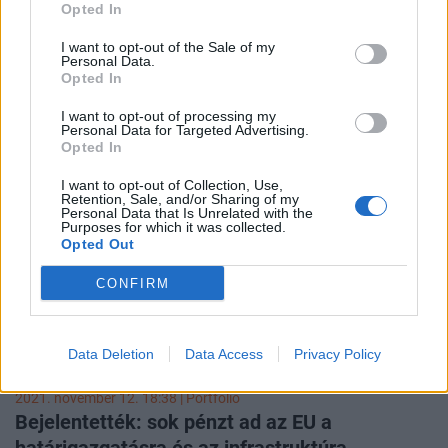
Opted In
Megjött a figyelmeztetés: elhúzódó migrációs
válsággal néz szembe Európa
I want to opt-out of the Sale of my
Personal Data.
Fel kell készülnie az Európai Uniónak arra, hogy növekszik
Opted In
majd az egységes határon a migrációs nyomás – mondta
Fabrice Leggeri, az Európai Uniós határellenőrzéssel
I want to opt-out of processing my
Personal Data for Targeted Advertising.
foglalkozó ügynökség, a Frontex igazgatója.
Opted In
I want to opt-out of Collection, Use,
Retention, Sale, and/or Sharing of my
Personal Data that Is Unrelated with the
Purposes for which it was collected.
Opted Out
CONFIRM
Data Deletion
Data Access
Privacy Policy
2021. november 12. 18:38 | Portfolio
Bejelentették: sok pénzt ad az EU a
határigazgatásra és az infrastruktúra