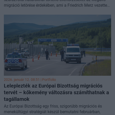
migráció letörése érdekében, ami a Friedrich Merz vezette
kormány egyik fő célkitűzése. Eközben 2025-ben jelentősen
megnőtt azoknak a menekülteknek a száma, akik a német
állam pénzügyi támogatásával térnek vissza hazájukba. A
migrációs nyomás nemcsak Németországban, az egész
Európai Unió területén gyengül: tavaly 26 százalékkal
kevesebb illegális határátlépés történt, mint egy évvel
korábban.
2026. január 12. 08:51 | Portfolio
Leleplezték az Európai Bizottság migrációs
tervét – kőkemény változásra számíthatnak a
tagállamok
Az Európai Bizottság egy friss, szigorúbb migrációs és
menekültügyi stratégiát készül bemutatni februárban,