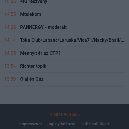
15:05
4IG részvény
14:55
Mtelekom
14:22
PANNERGY - moderalt
14:14
Toka Club/Labanc/Laruska/Vica71/Nacky/Bpali/Oldrider/Josefernando/Mcbull/Kawaszabi
14:05
Mennyit ér az OTP?
13:54
Richter topik
13:30
Olaj és Gáz
© 2026 Portfolio
impresszum
jogi nyilatkozat
süti beállítások