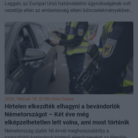
Leggeri, az Európai Unió határvédelmi ügynökségének volt
vezetője ellen az emberiesség elleni bűncselekményekben
való bűnrészesség gyanúja miatt – számolt be a
Reuters
.
2026. február 18. 07:00 |
Kiss Csaba
Hirtelen elkezdték elhagyni a bevándorlók
Németországot – Két éve még
elképzelhetetlen lett volna, ami most történik
Németország újabb fél évvel meghosszabbítja a
szárazföldi határoknál történő ellenőrzéseket az illegális