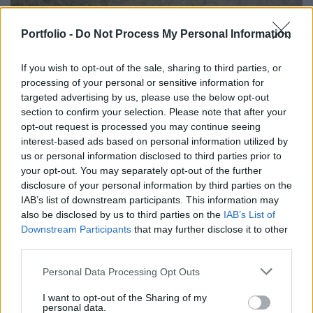
2021. november 18. 15:52 | Portfolio
Portfolio -
Do Not Process My Personal Information
További migrációs hullámokra figyelmeztet a
Frontex igazgatója
If you wish to opt-out of the sale, sharing to third parties, or
Az Európai Uniónak fel kell készülnie arra, hogy "elég
processing of your personal or sensitive information for
gyorsan" további migránsválságok következhetnek be -
targeted advertising by us, please use the below opt-out
jelentette ki Fabrice Leggeri, az Európai Unió határ- és
section to confirm your selection. Please note that after your
partvédelmi ügynökségének (Frontex) igazgatója az AFP
opt-out request is processed you may continue seeing
francia hírügynökségnek adott interjúban.
interest-based ads based on personal information utilized by
us or personal information disclosed to third parties prior to
your opt-out. You may separately opt-out of the further
disclosure of your personal information by third parties on the
IAB’s list of downstream participants. This information may
also be disclosed by us to third parties on the
IAB’s List of
Downstream Participants
that may further disclose it to other
third parties.
Personal Data Processing Opt Outs
I want to opt-out of the Sharing of my
2021. november 13. 15:31 | Portfolio
personal data.