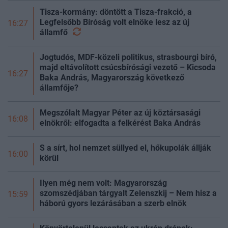
Tisza-kormány: döntött a Tisza-frakció, a
Legfelsőbb Bíróság volt elnöke lesz az új
16:27
államfő
Jogtudós, MDF-közeli politikus, strasbourgi bíró,
majd eltávolított csúcsbírósági vezető – Kicsoda
16:27
Baka András, Magyarország következő
államfője?
Megszólalt Magyar Péter az új köztársasági
16:08
elnökről: elfogadta a felkérést Baka András
S a sírt, hol nemzet süllyed el, hőkupolák állják
16:00
körül
Ilyen még nem volt: Magyarország
szomszédjában tárgyalt Zelenszkij – Nem hisz a
15:59
háború gyors lezárásában a szerb elnök