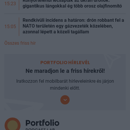
Könyörtelenül lecsaptak az ukrán drónok:
15:23
gigantikus lángokkal ég több orosz olajfinomító
Rendkívüli incidens a határon: drón robbant fel a
NATO területén egy gázvezeték közelében,
15:05
azonnal lépett a közeli tagállam
Összes friss hír
PORTFOLIO HÍRLEVÉL
Ne maradjon le a friss hírekről!
Iratkozzon fel mobilbarát hírleveleinkre és járjon
mindenki előtt.