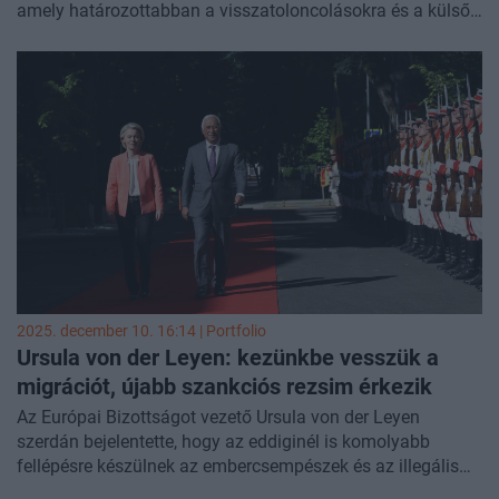
amely határozottabban a visszatoloncolásokra és a külső
határok megerősítésére helyezi a hangsúlyt. Az
Euractiv
által megszerzett terv
hat fő prioritást tartalmaz, köztük a
migrációs diplomácia erősítését, a határok szigorúbb
ellenőrzését, valamint egy egységes és rugalmas
menekültügyi rendszer kialakítását. A dokumentum felveti
az uniós menekültügyi ügynökség mandátumának 2026-os
felülvizsgálatát, ami később akár jogi változásokhoz is
vezethet.
2025. december 10. 16:14 | Portfolio
Ursula von der Leyen: kezünkbe vesszük a
migrációt, újabb szankciós rezsim érkezik
Az Európai Bizottságot vezető Ursula von der Leyen
szerdán bejelentette, hogy az eddiginél is komolyabb
fellépésre készülnek az embercsempészek és az illegális
bevándorlás ellen. Egy hárompontos nyilatkozatban