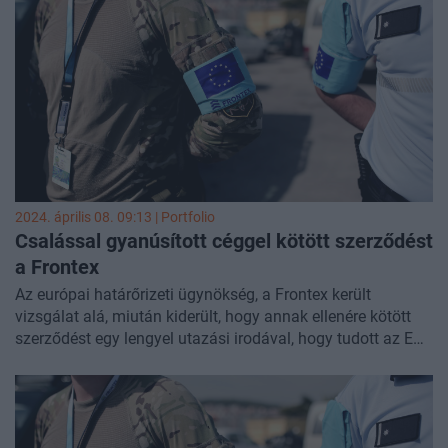
rendszerek kialakítására is ígéretet tett Brüsszel.
2024. április 08. 09:13 | Portfolio
Csalással gyanúsított céggel kötött szerződést
a Frontex
Az európai határőrizeti ügynökség, a Frontex került
vizsgálat alá, miután kiderült, hogy annak ellenére kötött
szerződést egy lengyel utazási irodával, hogy tudott az EU
csalás elleni hivatalának (OLAF) a céggel szemben indított
eljárásáról. A
Politico
és a német
Welt
újság által
megszerzett dokumentumokból kiderül, hogy Hans
Leijtens, a Frontex ügyvezető igazgatója a vizsgálatról