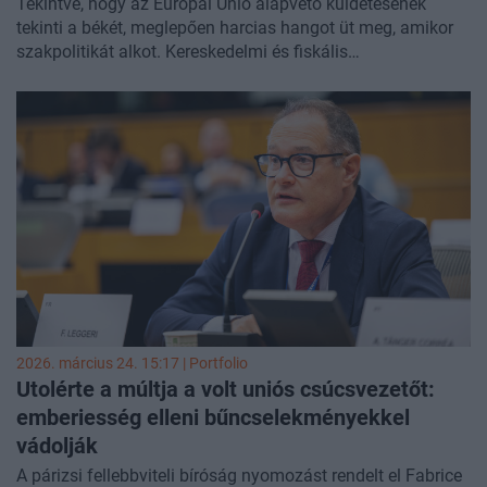
Tekintve, hogy az Európai Unió alapvető küldetésének
tekinti a békét, meglepően harcias hangot üt meg, amikor
szakpolitikát alkot. Kereskedelmi és fiskális
„nehéztüzérséggel" söprik el a válságokat, minden
problémára akad „mesterlövés", és végső esetben
bevethető a „nukleáris opció" is. Mégis, uniós hadsereg
vagy akár rendőrség híján a tollforgatáshoz szokott
eurokrácia ritkán teszi rá a kezét bármi olyasmire, ami
valódi fegyvernek látszik. Az egyetlen kivétel – és ez
sokatmondó – a közösség határvédelmi ügynöksége.
2026. március 24. 15:17 | Portfolio
Utolérte a múltja a volt uniós csúcsvezetőt:
emberiesség elleni bűncselekményekkel
vádolják
A párizsi fellebbviteli bíróság nyomozást rendelt el Fabrice