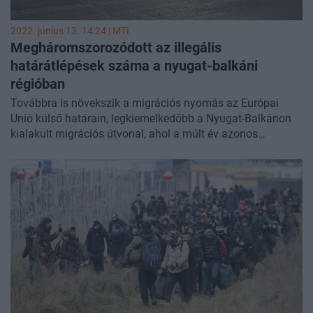
2022. június 13. 14:24 |
MTI
Megháromszorozódott az illegális
határátlépések száma a nyugat-balkáni
régióban
Továbbra is növekszik a migrációs nyomás az Európai
Unió külső határain, legkiemelkedőbb a Nyugat-Balkánon
kialakult migrációs útvonal, ahol a múlt év azonos
időszakához képest háromszor annyi, több mint 40 ezer
illegális határátlépést jegyeztek fel január és május között
– közölte az EU határ- és partvédelmi ügynöksége
(Frontex) hétfőn.