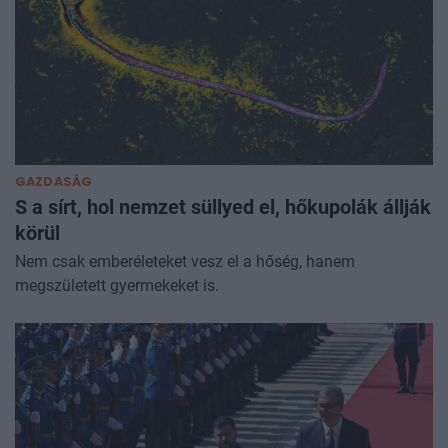
GAZDASÁG
S a sírt, hol nemzet süllyed el, hőkupolák állják
körül
Nem csak emberéleteket vesz el a hőség, hanem
megszületett gyermekeket is.