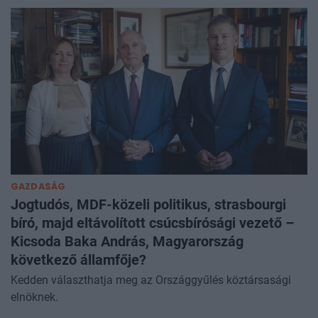
GAZDASÁG
Jogtudós, MDF-közeli politikus, strasbourgi
bíró, majd eltávolított csúcsbírósági vezető –
Kicsoda Baka András, Magyarország
következő államfője?
Kedden választhatja meg az Országgyűlés köztársasági
elnöknek.