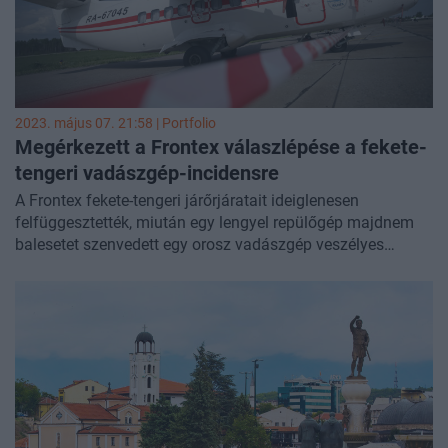
vadászgép annyira megközelített egy, az Európai Határ- és
Partvédelmi Ügynökség (Frontex) kötelékébe tartozó
lengyel gépet, hogy az majdnem lezuhant. A Frontex
ideiglenesen felfüggesztette a járőrözést a térségben.
Cikkünk folyamatosan frissül az orosz-ukrán háború
legfontosabb híreivel.
2023. május 07. 21:58 | Portfolio
Megérkezett a Frontex válaszlépése a fekete-
tengeri vadászgép-incidensre
A Frontex fekete-tengeri járőrjáratait ideiglenesen
felfüggesztették, miután egy lengyel repülőgép majdnem
balesetet szenvedett egy orosz vadászgép veszélyes
manőverei miatt – számolt be róla az
Ukraijnszka Pravda
.