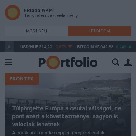
FRISSS APP!
Tény, elemzés, vélemény
MOST NEM
LETÖLTÖM
USD/HUF
314,20
-0,87%
BITCOIN
65 042,83
0,24%
BUX
148 
FRONTEX
Túlpörgette Európa a ceutai válságot, de
pont ezért a következményei nagyon is
valódiak lehetnek
A pánik árát mindenképpen megfizeti valaki.