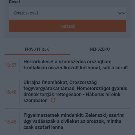
Rovat
Keresés
FRISS HÍREK
NÉPSZERŰ
Horrorbaleset a szomszédos országban:
16:57
frontálisan összeütközött két vonat, sok a sérült
Ukrajna finomítókat, Oroszország
fegyvergyárakat támad, Németországot gyanús
16:48
drónok tartják rettegésben - Háborús híreink
szombaton
Figyelmeztetnek mindenkit: Zelenszkij szerint
úgy vadásszák a civileket az oroszok, mintha
16:48
csak szafari lenne