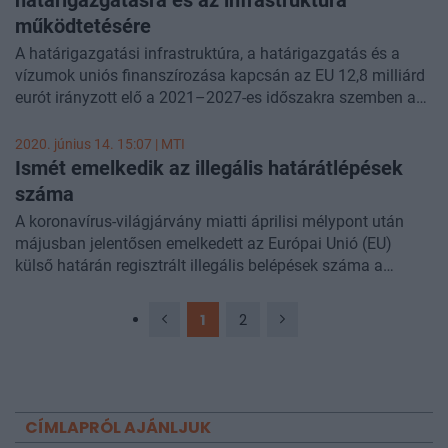
működtetésére
A határigazgatási infrastruktúra, a határigazgatás és a
vízumok uniós finanszírozása kapcsán az EU 12,8 milliárd
eurót irányzott elő a 2021–2027-es időszakra szemben a
2014-2020-as időszaki 2,8 milliárd euróval - derül ki az
Európai Bizottság
közleményéből.
2020. június 14. 15:07 |
MTI
Ismét emelkedik az illegális határátlépések
száma
A koronavírus-világjárvány miatti áprilisi mélypont után
májusban jelentősen emelkedett az Európai Unió (EU)
külső határán regisztrált illegális belépések száma a
közösség határ- és partvédelmi szervezetének (Frontex)
még nem nyilvános adatai szerint, amelyeket a Berliner
1
2
Morgenpost című német lap ismertetett vasárnapi
számában.
CÍMLAPRÓL AJÁNLJUK