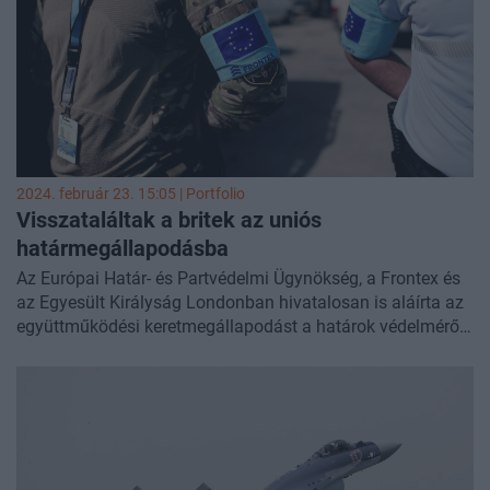
értesülve felmondta az üzletet.
2024. február 23. 15:05 | Portfolio
Visszataláltak a britek az uniós
határmegállapodásba
Az Európai Határ- és Partvédelmi Ügynökség, a Frontex és
az Egyesült Királyság Londonban hivatalosan is aláírta az
együttműködési keretmegállapodást a határok védelméről
–
jelentette be
az Európai Bizottság.