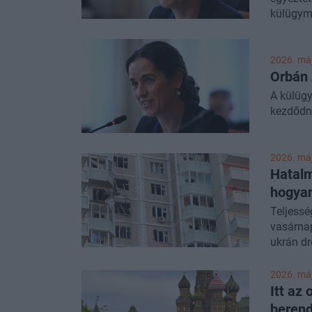
külügymi
külügymi
helyette
2026. máj
Orbán 
A külügy
kezdődne
2026. máj
Hatalm
hogya
Teljessé
vasárnap
ukrán d
2026. máj
Itt az
berend