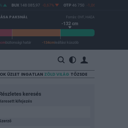
BUX
148 085,97
-0,67%
OTP
46 750
-1,06%
MOL
4 608
-2,2
LÁSA PAKSNÁL
Forrás: OVF, HAEA
-132 cm
4cm
biztonsági határ
-134cm
leállási küszöb
 a leállási küszöb -134 cm.
SOK
ÜZLET
INGATLAN
ZÖLD VILÁG
TŐZSDE
Részletes keresés
Keresett kifejezés
Szerző