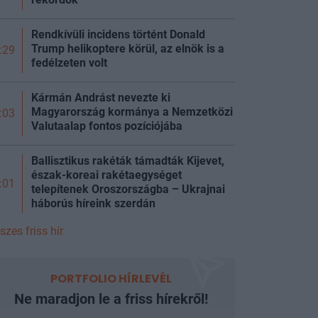
Rendkívüli incidens történt Donald
Trump helikoptere körül, az elnök is a
:29
fedélzeten volt
Kármán Andrást nevezte ki
Magyarország kormánya a Nemzetközi
:03
Valutaalap fontos pozíciójába
Ballisztikus rakéták támadták Kijevet,
észak-koreai rakétaegységet
:01
telepítenek Oroszországba – Ukrajnai
háborús híreink
szerdán
szes friss hír
PORTFOLIO HÍRLEVÉL
Ne maradjon le a friss hírekről!