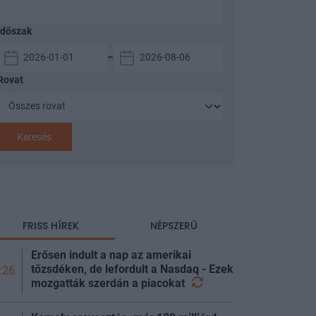
Időszak
–
Rovat
Keresés
FRISS HÍREK
NÉPSZERŰ
Erősen indult a nap az amerikai
tőzsdéken, de lefordult a Nasdaq - Ezek
:26
mozgatták szerdán a
piacokat