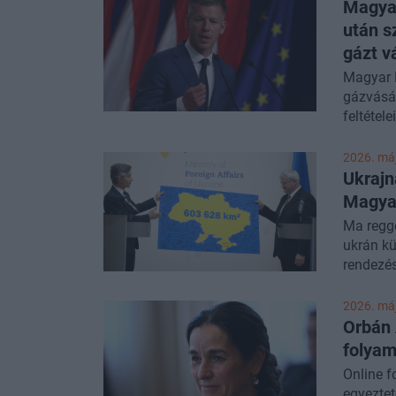
hangsúl
Magyar
fegyvere
után s
garanciá
gázt v
uniós dö
Magyar P
kapcsola
gázvásár
feltétel
magyar m
jelentet
2026. máj
Ukrajn
Magyar
Ma regge
ukrán kü
rendezés
2026. máj
Orbán A
folyam
Online 
egyeztet