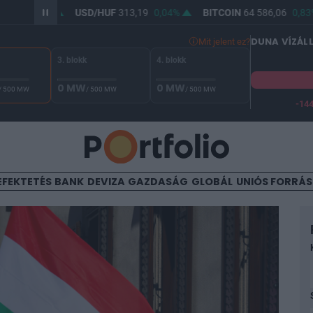
0,05%
USD/HUF
313,19
0,04%
BITCOIN
64 586,06
0,83%
DUNA VÍZÁL
Mit jelent ez?
3. blokk
4. blokk
0 MW
0 MW
/ 500 MW
/ 500 MW
/ 500 MW
-14
A Duna vízállása Paksnál -132 cm. A biztonsági határ -144 cm,
EFEKTETÉS
BANK
DEVIZA
GAZDASÁG
GLOBÁL
UNIÓS FORRÁ