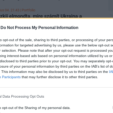
ra zsugorodott. A köztársasági elnök és más független
yos intézmények vezetőinek tervezett leváltása miatt
us 04. 21:43 | Portfolio
yossági vita bontakozott ki, amelyet a Velencei
zkij elmondta, mire számít Ukrajna a
g sürgős eljárásban vizsgál. Eközben Magyar Péter
rországi változások” után
en tárgyalt Micheál Martin ír kormányfővel az uniós
-
Do Not Process My Personal Information
r Zelenszkij ukrán elnök határozott menetrendet ígért az
ról, az ír EU-elnökség prioritásairól és Ukrajna uniós
atlakozási tárgyalásokra vonatkozóan, miután a ciprusi
zásáról. Az ügyészség az óbudai korrupciós ügyben
to opt-out of the sale, sharing to third parties, or processing of your per
nökség bejelentette, hogy megkezdődött az első
anúsított letartóztatását kezdeményezte, és már 32
formation for targeted advertising by us, please use the below opt-out s
si fejezetek megnyitásának előkészítése Ukrajnával és
allgatott ki az eljárás során.
r selection. Please note that after your opt-out request is processed y
al – írja a
Reuters
.
ius 04. 14:03 |
MTI
P
eing interest-based ads based on personal information utilized by us or
 Péter üzenetet kapott Ukrajnából: hálás a
disclosed to third parties prior to your opt-out. You may separately opt-
Je
 hozzáállásért Kijev, új korszak kezdődhet
losure of your personal information by third parties on the IAB’s list of
s
. This information may also be disclosed by us to third parties on the
IA
és Magyarország új fejezetet nyit kapcsolataiban, amely
Ez
Participants
that may further disclose it to other third parties.
ös tiszteleten és bizalmon alapul - jelentette ki Andrij
ut
ukrán külügyminiszter csütörtökön a közösségi oldalain.
us 04. 13:42 | Portfolio
P
l Data Processing Opt Outs
az ír elnökség: Magyar Péter bejelentéseket
Ek
o opt-out of the Sharing of my personal data.
ny