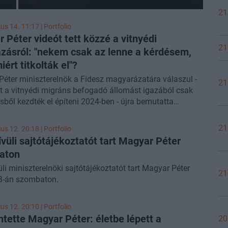
21
us 14. 11:17 | Portfolio
 Péter videót tett közzé a vitnyédi
21
zásról: "nekem csak az lenne a kérdésem,
ért titkolták el"?
éter miniszterelnök a Fidesz magyarázatára válaszul -
21
t a vitnyédi migráns befogadó állomást igazából csak
sből kezdték el építeni 2024-ben - újra bemutatta
n publikált bizonyítékait egy Facebook-
Továbbra is azt állítja: a kormányzati dokumentumok
21
us 12. 20:18 | Portfolio
műen igazolják, hogy a kabinet 2024 nyarán egy 500 fő
vüli sajtótájékoztatót tart Magyar Péter
sára alkalmas menekülttábor kialakításáról döntött a
aton
son-Sopron vármegyei Vitnyéd-Csermajorban, amelyre
li miniszterelnöki sajtótájékoztatót tart Magyar Péter
egy egymilliárd forintot el is költöttek a költségvetésből.
21
13-án szombaton.
us 12. 20:10 | Portfolio
ntette Magyar Péter: életbe lépett a
20