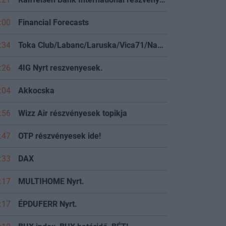
:00
Financial Forecasts
:34
Toka Club/Labanc/Laruska/Vica71/Nacky/Bpali/Oldrider/Josefernando/Mcbull/Kawaszabi
:26
4IG Nyrt reszvenyesek.
:04
Akkocska
:56
Wizz Air részvényesek topikja
:47
OTP részvényesek ide!
:33
DAX
:17
MULTIHOME Nyrt.
:17
ÉPDUFERR Nyrt.