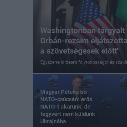
Washingtonban tárgyalt a
Orbán-rezsim eljátszott
a szövetségesek előtt"
Egyszerre hirdetett folytonosságot és szakítá
Magyar Péter első
NATO-csúcsán: erős
NATO-t akarunk, de
fegyvert nem küldünk
Ukrajnába