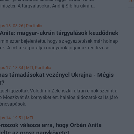
20
niszter. A tárgyalásokat Andrij Sibiha ukrán
niszterrel és Taras Kachka ukrán miniszterelnök-
ssel közösen nyitották meg.
us 18. 08:26 | Portfolio
Anita: magyar-ukrán tárgyalások kezdődnek
miniszter bejelentette, hogy az egyeztetések már holnap
k. A cél a kárpátaljai magyarok jogainak rendezése.
us 17. 18:34 |
MTI
, Portfolio
as támadásokat vezényel Ukrajna - Mégis
n?
ggel igazoltak Volodimir Zelenszkij ukrán elnök szerint a
 Moszkvát és környékét ért, halálos áldozatokkal is járó
róncsapások.
us 14. 19:51 |
MTI
 oroszok válasza arra, hogy Orbán Anita
elte az orosz nagykövetet