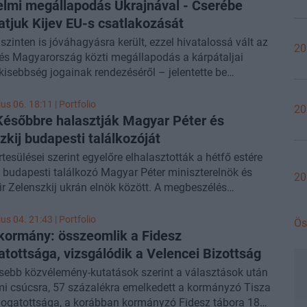
elmi megállapodás Ukrajnával - Cserébe
tjuk Kijev EU-s csatlakozását
i szinten is jóváhagyásra került, ezzel hivatalossá vált az
20
és Magyarország közti megállapodás a kárpátaljai
isebbség jogainak rendezéséről – jelentette be
-oldalán Magyar Péter miniszterelnök.
us 06. 18:11 | Portfolio
20
ésőbbre halasztják Magyar Péter és
zkij budapesti találkozóját
tesülései szerint egyelőre elhalasztották a hétfő estére
t budapesti találkozó Magyar Péter miniszterelnök és
20
r Zelenszkij ukrán elnök között. A megbeszélés
ntjában a magyar–ukrán kapcsolatok rendezése állt
zonban a felek végül nem jutottak végleges
us 04. 21:43 | Portfolio
Ös
odásra az időpontot illetően. A Külügyminisztérium
kormány: összeomlik a Fidesz
ugyanakkor továbbra is zajlanak az egyeztetések.
tottsága, vizsgálódik a Velencei
Bizottság
ssebb közvélemény-kutatások szerint a választások után
mi csúcsra, 57 százalékra emelkedett a kormányzó Tisza
mogatottsága, a korábban kormányzó Fidesz tábora 18