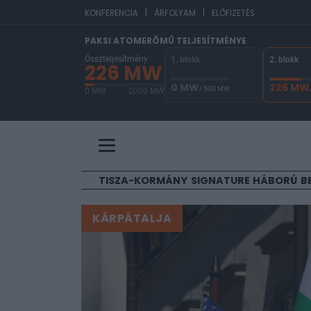
|
|
EUR/HUF
361,91
KONFERENCIA
ÁRFOLYAM
ELŐFIZETÉS
PAKSI ATOMERŐMŰ TELJESÍTMÉNYE
Összteljesítmény
1. blokk
2. blokk
226 MW
0 MW
226 MW
/ 500 MW
0 MW
2000 MW
A Paksi Atomerőmű összteljesítménye 226 MW. 
TISZA-KORMÁNY
SIGNATURE
HÁBORÚ
B
KÁRPÁTALJA