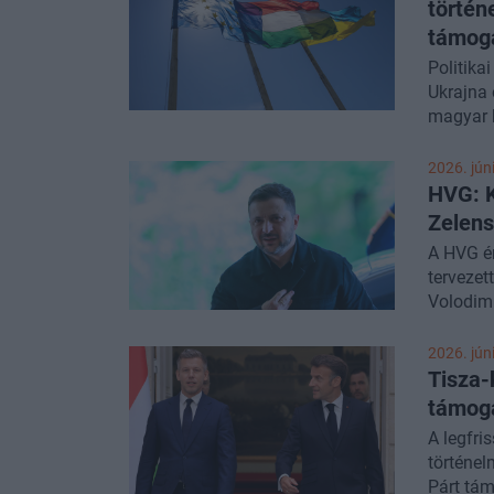
történ
támoga
Politika
Ukrajna 
magyar k
Facebook
2026. júni
HVG: K
Zelens
A HVG ér
tervezet
Volodimi
középpo
volna, a
2026. júni
megállap
Tisza-
szerint 
támoga
A legfri
történel
Párt tá