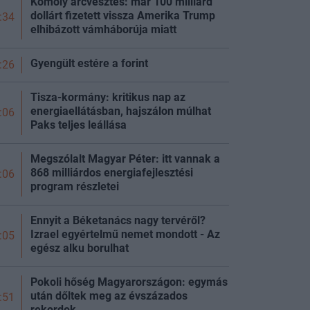
Komoly arcvesztés: már 100 milliárd
dollárt fizetett vissza Amerika Trump
:34
elhibázott vámháborúja miatt
Gyengült estére a
forint
:26
Tisza-kormány: kritikus nap az
energiaellátásban, hajszálon múlhat
:06
Paks teljes
leállása
Megszólalt Magyar Péter: itt vannak a
868 milliárdos energiafejlesztési
:06
program részletei
Ennyit a Béketanács nagy tervéről?
Izrael egyértelmű nemet mondott - Az
:05
egész alku borulhat
Pokoli hőség Magyarországon: egymás
után dőltek meg az évszázados
:51
rekordok