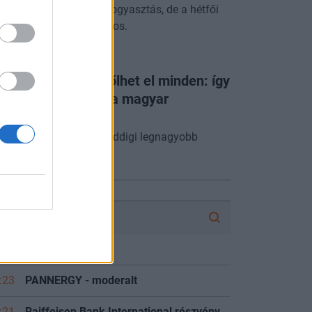
utálisan visszaesett a fogyasztás, de a hétfői
p így is nagyon mínuszos.
NERGYTALKS
te 6 és 9 között dőlhet el minden: így
szíti ki a kánikula a magyar
ramellátást
hazai energiarendszer eddigi legnagyobb
ztje zajlik.
FÓRUM
:30
Ezüst
:23
PANNERGY - moderalt
:21
Raiffeisen Bank International részvényesek