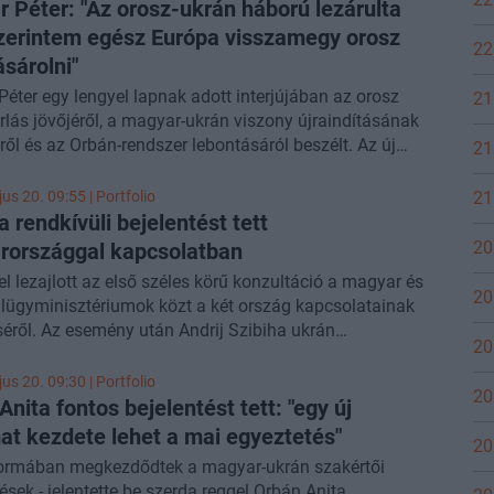
yozta: Budapest továbbra sem küldene katonákat vagy
 Péter: "Az orosz-ukrán háború lezárulta
ket Ukrajnába, ugyanakkor valódi nemzetközi biztonsági
zerintem egész Európa visszamegy orosz
22
kat tart szükségesnek Kijev számára. Az interjúban az
ásárolni"
ntéshozatalról, illetve az amerikai, ukrán és orosz
éter egy lengyel lapnak adott interjújában az orosz
21
tokról is beszélt.
lás jövőjéről, a magyar-ukrán viszony újraindításának
eiről és az Orbán-rendszer lebontásáról beszélt. Az új
21
iniszterelnök az első külföldi útján Varsóba látogatott -
te a
Rzeczpospolita
.
21
us 20. 09:55 | Portfolio
a rendkívüli bejelentést tett
20
országgal kapcsolatban
l lezajlott az első széles körű konzultáció a magyar és
20
lügyminisztériumok közt a két ország kapcsolatainak
éről. Az esemény után Andrij Szibiha ukrán
20
külügyminiszter bejelentést tett X-oldalán.
us 20. 09:30 | Portfolio
20
nita fontos bejelentést tett: "egy új
at kezdete lehet a mai egyeztetés"
20
formában megkezdődtek a magyar-ukrán szakértői
ések - jelentette be szerda reggel Orbán Anita