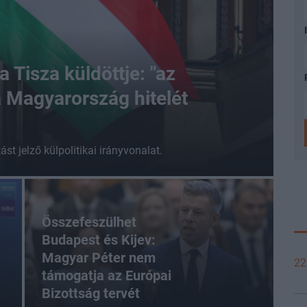
 Tisza küldöttje: "az
a Magyarország hitelét
st jelző külpolitikai irányvonalat.
Összefeszülhet
Budapest és Kijev:
Magyar Péter nem
22
támogatja az Európai
Bizottság tervét