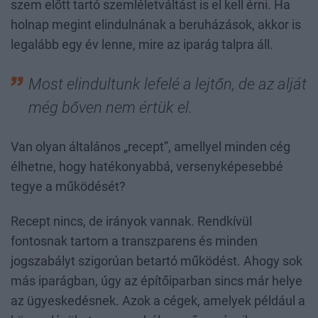
szem előtt tartó szemléletváltást is el kell érni. Ha
holnap megint elindulnának a beruházások, akkor is
legalább egy év lenne, mire az iparág talpra áll.
Most elindultunk lefelé a lejtőn, de az alját
még bőven nem értük el.
Van olyan általános „recept”, amellyel minden cég
élhetne, hogy hatékonyabbá, versenyképesebbé
tegye a működését?
Recept nincs, de irányok vannak. Rendkívül
fontosnak tartom a transzparens és minden
jogszabályt szigorúan betartó működést. Ahogy sok
más iparágban, úgy az építőiparban sincs már helye
az ügyeskedésnek. Azok a cégek, amelyek például a