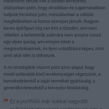
Határozott célunk volt a tőzsdei bevezetés,
elsősorban azért, hogy olcsóbban és rugalmasabban
tudjunk forráshoz jutni, másodsorban a vállalat
megítélésében is fontos szerepet játszik. Nagyon
kevés építőipari cég van kint a tőzsdén, ami nem
véletlen: a befektetők számára nem annyira vonzó
egy olyan iparág, ami ennyire kitett a
megrendeléseknek, és ilyen volatilitásra képes, mint
amit akár idén is láthatunk.
A mi stratégiánk viszont pont azon alapul, hogy
minél szélesebb körű tevékenységet végezzünk, a
kereskedelemtől a saját termékek gyártásáig, a
generálkivitelezéstől a tervezési feladatokig.
Ez a portfólió már sokkal nagyobb