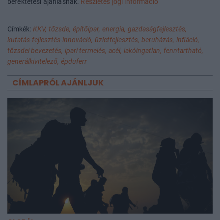
befektetési ajánlásnak.
Részletes jogi információ
Címkék:
KKV,
tőzsde,
építőipar,
energia,
gazdaságfejlesztés,
kutatás-fejlesztés-innováció,
üzletfejlesztés,
beruházás,
infláció,
tőzsdei bevezetés,
ipari termelés,
acél,
lakóingatlan,
fenntartható,
generálkivitelező,
épduferr
CÍMLAPRÓL AJÁNLJUK