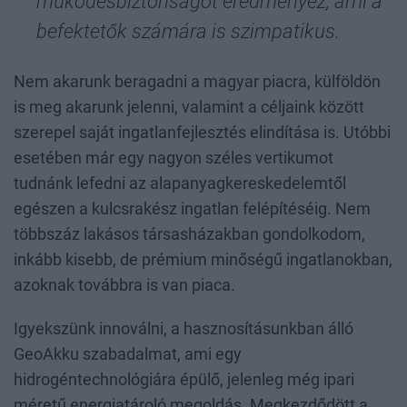
működésbiztonságot eredményez, ami a
befektetők számára is szimpatikus.
Nem akarunk beragadni a magyar piacra, külföldön
is meg akarunk jelenni, valamint a céljaink között
szerepel saját ingatlanfejlesztés elindítása is. Utóbbi
esetében már egy nagyon széles vertikumot
tudnánk lefedni az alapanyagkereskedelemtől
egészen a kulcsrakész ingatlan felépítéséig. Nem
többszáz lakásos társasházakban gondolkodom,
inkább kisebb, de prémium minőségű ingatlanokban,
azoknak továbbra is van piaca.
Igyekszünk innoválni, a hasznosításunkban álló
GeoAkku szabadalmat, ami egy
hidrogéntechnológiára épülő, jelenleg még ipari
méretű energiatároló megoldás. Megkezdődött a