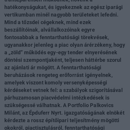
hatékonyságukat, és igyekeznek az egész iparági
vertikumban minél nagyobb területeket lefedni.
Mind a tőzsdei cégeknek, mind ezek
beszállítóinak, alvállalkozóinak egyre
fontosabbak a fenntarthatósági törekvések,
ugyanakkor jelenleg a piac olyan árérzékeny, hogy
a „zöld” működés egy-egy tender elnyerésének
döntési szempontjaként, teljesen háttérbe szorul
az ajánlati ár mögött. A fenntarthatósági
beruházások rengeteg erőforrást igényelnek,
amelyek viszont komoly versenyképességi
kérdéseket vetnek fel: a szabályok szigorításával
párhuzamosan piacvédelmi intézkedések is
szükségessé válhatnak. A Portfolio Palkovics
Milánt, az Épduferr Nyrt. igazgatóságának elnökét
kérdezte a rossz építőipari teljesítmény mögötti
okokról, piactisztulásról, fenntarthatósági