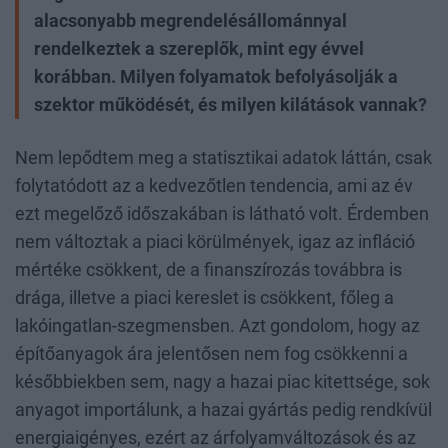
alacsonyabb megrendelésállománnyal
rendelkeztek a szereplők, mint egy évvel
korábban. Milyen folyamatok befolyásolják a
szektor működését, és milyen kilátások vannak?
Nem lepődtem meg a statisztikai adatok láttán, csak
folytatódott az a kedvezőtlen tendencia, ami az év
ezt megelőző időszakában is látható volt. Érdemben
nem változtak a piaci körülmények, igaz az infláció
mértéke csökkent, de a finanszírozás továbbra is
drága, illetve a piaci kereslet is csökkent, főleg a
lakóingatlan-szegmensben. Azt gondolom, hogy az
építőanyagok ára jelentősen nem fog csökkenni a
későbbiekben sem, nagy a hazai piac kitettsége, sok
anyagot importálunk, a hazai gyártás pedig rendkívül
energiaigényes, ezért az árfolyamváltozások és az