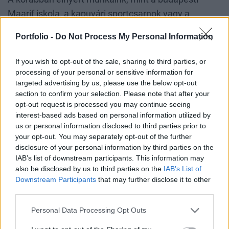
Maarif iskola, a kapuvári sportcsarnok vagy a
dunaújvárosi múzeum mellett vannak éppen záruló
Portfolio -
Do Not Process My Personal Information
projektjeink, mint például a Metrodom River, ahova
acélszerkezeteket gyártunk. Közben nyertünk újabb
If you wish to opt-out of the sale, sharing to third parties, or
munkákat is, mely vállalások részben vagy
processing of your personal or sensitive information for
targeted advertising by us, please use the below opt-out
egészben acélszerkezet-gyártási feladatokat
section to confirm your selection. Please note that after your
tartalmaznak. Ezek nagyságrendje több száz tonna,
opt-out request is processed you may continue seeing
amely már megalapozza egy saját gyártóüzem
interest-based ads based on personal information utilized by
us or personal information disclosed to third parties prior to
létrehozását. Ezt hatékonyan támogatja az
your opt-out. You may separately opt-out of the further
acélkereskedelmi tevékenységünk is. A
disclosure of your personal information by third parties on the
szerkezetgyártás volt például az a terület, amit pont
IAB’s list of downstream participants. This information may
also be disclosed by us to third parties on the
IAB’s List of
a diverzifikáció érdekében fejlesztettünk, és úgy
Downstream Participants
that may further disclose it to other
látszik, hogy jól döntöttünk, mert tudunk sikereket
third parties.
felmutatni.
Personal Data Processing Opt Outs
Közben igyekszünk minél magasabb