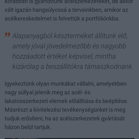
korábban is gyártottunk acélszerkezeteket, de akkor
vált igazán hangsúlyossá a terveinkben, amikor az
acélkereskedelmet is felvettük a portfóliónkba.
Alapanyagból készterméket állítunk elő,
amely jóval jövedelmezőbb és nagyobb
hozzáadott értéket képvisel, mintha
kizárólag a beszállítókra támaszkodnánk.
Igyekeztünk olyan munkákat vállalni, amelyekben
nagy súllyal jelenik meg az acél- és
lakatosszerkezeti elemek előállítása és beépítése.
Másrészt a kivitelezési tevékenységünket is meg
tudjuk erősíteni, ha az acélszerkezetek gyártását
házon belül tartjuk.