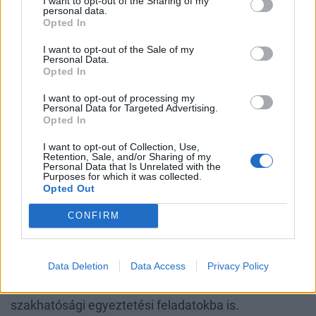
I want to opt-out of the Sharing of my
personal data.
hozzáadott értékű munkákat is
Opted In
megszerezni, egy-egy projektben egyre
I want to opt-out of the Sale of my
Personal Data.
több területet lefedni.
Opted In
I want to opt-out of processing my
Van például egy új projektünk, egy 2000 nm-es
Personal Data for Targeted Advertising.
Opted In
kastély szakaszos felújítását végezzük. A
műemlékvédelmi projektek különös kihívásokat
I want to opt-out of Collection, Use,
Retention, Sale, and/or Sharing of my
hordoznak, időben, műszaki tartalomban és a
Personal Data that Is Unrelated with the
Purposes for which it was collected.
kivitelezésben is speciális szakértelemre van
Opted Out
szükség. A Maarif iskolánál a tervezési feladatot is
CONFIRM
mi végezzük. Ez egy török állami iskola, ami legalább
500 helyen van már a világon, de Európában ez lesz
az első, ezért a beruházó kevésbé jártas az európai
Data Deletion
Data Access
Privacy Policy
szabványokban, emiatt beléptünk tervezési,
szakhatósági egyeztetési feladatokba is.