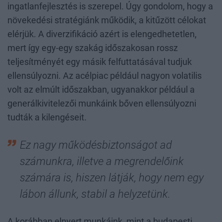
ingatlanfejlesztés is szerepel. Úgy gondolom, hogy a
növekedési stratégiánk működik, a kitűzött célokat
elérjük. A diverzifikáció azért is elengedhetetlen,
mert így egy-egy szakág időszakosan rossz
teljesítményét egy másik felfuttatásával tudjuk
ellensúlyozni. Az acélpiac például nagyon volatilis
volt az elmúlt időszakban, ugyanakkor például a
generálkivitelezői munkáink bőven ellensúlyozni
tudták a kilengéseit.
Ez nagy működésbiztonságot ad
számunkra, illetve a megrendelőink
számára is, hiszen látják, hogy nem egy
lábon állunk, stabil a helyzetünk.
A korábban elnyert munkáink, mint a budapesti