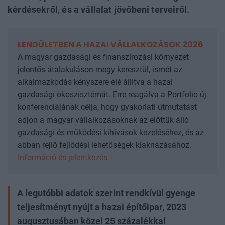
kérdésekről, és a vállalat jövőbeni terveiről.
LENDÜLETBEN A HAZAI VÁLLALKOZÁSOK 2026
A magyar gazdasági és finanszírozási környezet
jelentős átalakuláson megy keresztül, ismét az
alkalmazkodás kényszere elé állítva a hazai
gazdasági ökoszisztémát. Erre reagálva a Portfolio új
konferenciájának célja, hogy gyakorlati útmutatást
adjon a magyar vállalkozásoknak az előttük álló
gazdasági és működési kihívások kezeléséhez, és az
abban rejlő fejlődési lehetőségek kiaknázásához.
Információ és jelentkezés
A legutóbbi adatok szerint rendkívül gyenge
teljesítményt nyújt a hazai építőipar, 2023
augusztusában közel 25 százalékkal