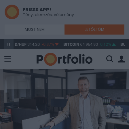
FRISSS APP!
Tény, elemzés, vélemény
MOST NEM
LETÖLTÖM
USD/HUF
314,20
-0,87%
BITCOIN
64 964,93
0,12%
BUX
148 6