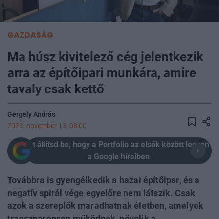
GAZDASÁG
Ma húsz kivitelező cég jelentkezik
arra az építőipari munkára, amire
tavaly csak kettő
Gergely András
2023. november 13. 08:00
Itt állítsd be, hogy a Portfolio az elsők között legyen
a Google híreiben
Továbbra is gyengélkedik a hazai építőipar, és a
negatív spirál vége egyelőre nem látszik. Csak
azok a szereplők maradhatnak életben, amelyek
transzparensen működnek, növelik a