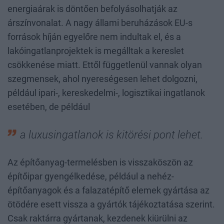
energiaárak is döntően befolyásolhatják az
árszínvonalat. A nagy állami beruházások EU-s
források híján egyelőre nem indultak el, és a
lakóingatlanprojektek is megálltak a kereslet
csökkenése miatt. Ettől függetlenül vannak olyan
szegmensek, ahol nyereségesen lehet dolgozni,
például ipari-, kereskedelmi-, logisztikai ingatlanok
esetében, de például
a luxusingatlanok is kitörési pont lehet.
Az építőanyag-termelésben is visszaköszön az
építőipar gyengélkedése, például a nehéz-
építőanyagok és a falazatépítő elemek gyártása az
ötödére esett vissza a gyártók tájékoztatása szerint.
Csak raktárra gyártanak, kezdenek kiürülni az