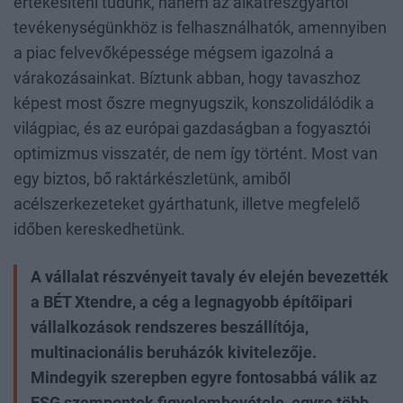
értékesíteni tudunk, hanem az alkatrészgyártói
tevékenységünkhöz is felhasználhatók, amennyiben
a piac felvevőképessége mégsem igazolná a
várakozásainkat. Bíztunk abban, hogy tavaszhoz
képest most őszre megnyugszik, konszolidálódik a
világpiac, és az európai gazdaságban a fogyasztói
optimizmus visszatér, de nem így történt. Most van
egy biztos, bő raktárkészletünk, amiből
acélszerkezeteket gyárthatunk, illetve megfelelő
időben kereskedhetünk.
A vállalat részvényeit tavaly év elején bevezették
a BÉT Xtendre, a cég a legnagyobb építőipari
vállalkozások rendszeres beszállítója,
multinacionális beruházók kivitelezője.
Mindegyik szerepben egyre fontosabbá válik az
ESG szempontok figyelembevétele, egyre több