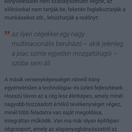
könyvelésüket nem szabályszerűen végzik, az
előírásokat nem tartják be, feketén foglalkoztatják a
munkásaikat stb., lehúzhatják a redőnyt:
az ilyen cégekkel egy nagy
multinacionális beruházó – akik jelenleg
a piac szinte egyetlen mozgatórugói –
szóba sem áll.
A másik versenyképességet növelő irány
egyértelműen a technológiai- és üzleti fejlesztések.
Hosszú távon az a cég lesz életképes, amely minél
nagyobb hozzáadott értékű tevékenységet végez,
minél több feladatra van saját megoldása,
integráltan működik. Van ma már olyan építőipari
cégcsoport, amely az alapanyagbányászattól az