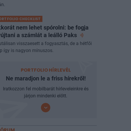
án.
ORTFOLIO CHECKLIST
korát nem lehet spórolni: be fogja
újtani a számlát a leálló
Paks
utálisan visszaesett a fogyasztás, de a hétfői
p így is nagyon mínuszos.
PORTFOLIO HÍRLEVÉL
Ne maradjon le a friss hírekről!
Iratkozzon fel mobilbarát hírleveleinkre és
járjon mindenki előtt.
FÓRUM