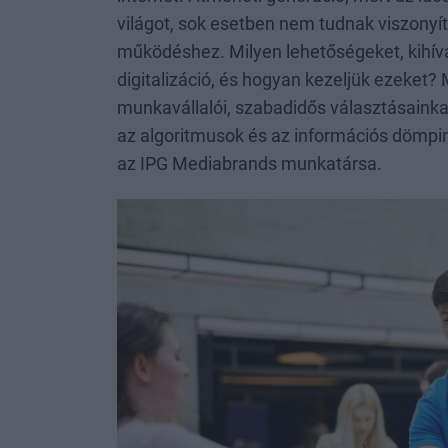
világot, sok esetben nem tudnak viszonyít
működéshez. Milyen lehetőségeket, kihívá
digitalizáció, és hogyan kezeljük ezeket? 
munkavállalói, szabadidős választásaink
az algoritmusok és az információs dömpi
az IPG Mediabrands munkatársa.