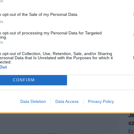
In
Fe
ág vagy fölösleges kockázatvállalás?
o opt-out of the Sale of my Personal Data.
me
In
e ha van egy jó ötleted, és ezzel szeretnél
anságod meggátoljon! A kerekasztal-beszélgetésen
to opt-out of processing my Personal Data for Targeted
ing.
it:
Balogh Péter
, az STRT Holding vezérigazgatója,
In
Fanni
és
László Miklós
.
o opt-out of Collection, Use, Retention, Sale, and/or Sharing
ersonal Data that Is Unrelated with the Purposes for which it
P
lected.
k 10 év múlva?
Out
„H
sa
CONFIRM
 bankolás módját: néhány éve még az érintős fizetés
Sz
zetnek mobillal. Hogyan tovább?
Bódy Gergő
tá
k innovációs igazgatóját kérdezi a
Data Deletion
Data Access
Privacy Policy
P
nzakciók átalakulásáról és jövőjéről.
Je
s
Ez