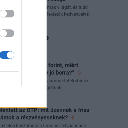
dezd fel az ETF-ek izgalmas világát, és tudd
g, miért válhatnak a befektetők kedvenceivé!
ORTFOLIO BUSINESS
a egy lángos 2000 forint, miért
jnáljuk a pénzt egy jó
borra?”
űcs Róberttel, a villányi Jammertal Borbirtok
rstulajdonosával beszélgettünk.
ORTFOLIO CHECKLIST
lentett az OTP: mit üzennek a friss
zámok a
részvényeseknek?
 az első beszámoló a Luminor felvásárlása