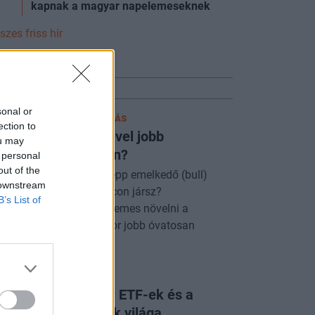
kapnak a magyar napelemeseknek
szes friss hír
TRADER
sonal or
TERAKTÍV ONLINE ELŐADÁS
ection to
kák és Medvék: Kivel jobb
ou may
averkodni a tőzsdén?
 personal
out of the
gyan ismerd fel, hogy épp emelkedő (bull)
 downstream
gy csökkenő (bear) piacon jársz?
B’s List of
gtanulhatod, mikor érdemes növelni a
ckázatvállalást, és mikor jobb óvatosan
trálni.
JMENTES ELŐADÁS
vat vagy okosság? ETF-ek és a
sszív befektetések világa