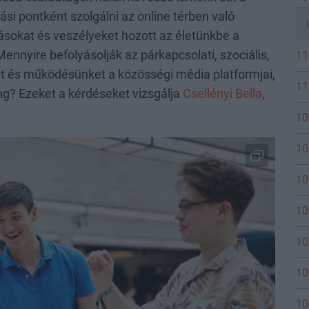
ási pontként szolgálni az online térben való
sokat és veszélyeket hozott az életünkbe a
Mennyire befolyásolják az párkapcsolati, szociális,
11
at és működésünket a közösségi média platformjai,
11
ng? Ezeket a kérdéseket vizsgálja
Csellényi Bella
,
10
10
10
10
10
10
10