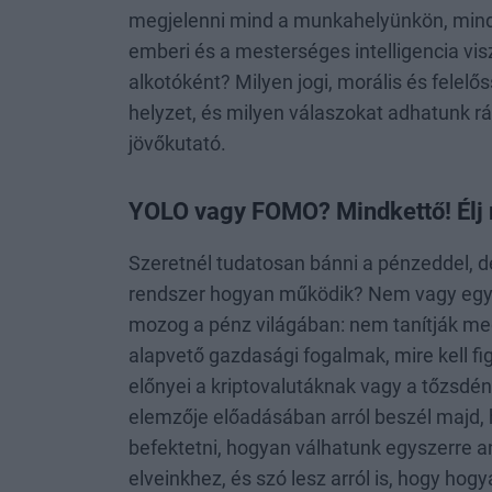
megjelenni mind a munkahelyünkön, mind 
emberi és a mesterséges intelligencia vis
alkotóként? Milyen jogi, morális és felelő
helyzet, és milyen válaszokat adhatunk rá
jövőkutató.
YOLO vagy FOMO? Mindkettő! Élj m
Szeretnél tudatosan bánni a pénzeddel, d
rendszer hogyan működik? Nem vagy egyed
mozog a pénz világában: nem tanítják meg
alapvető gazdasági fogalmak, mire kell fi
előnyei a kriptovalutáknak vagy a tőzsdé
elemzője előadásában arról beszél majd,
befektetni, hogyan válhatunk egyszerre 
elveinkhez, és szó lesz arról is, hogy ho