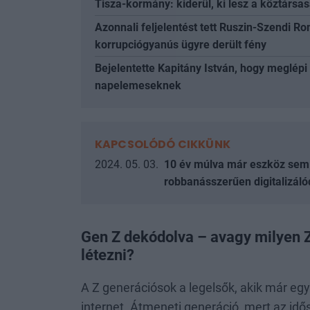
Tisza-kormány: kiderül, ki lesz a köztársas
Azonnali feljelentést tett Ruszin-Szendi Ro
korrupciógyanús ügyre derült fény
Bejelentette Kapitány István, hogy meglép
napelemeseknek
KAPCSOLÓDÓ CIKKÜNK
2024. 05. 03.
10 év múlva már eszköz sem k
robbanásszerűen digitalizáló
Gen Z dekódolva – avagy milyen Z 
létezni?
A Z generációsok a legelsők, akik már egy 
internet. Átmeneti generáció, mert az id