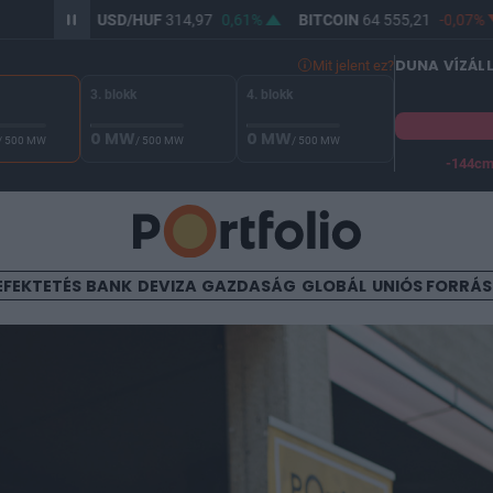
9%
USD/HUF
314,97
0,61%
BITCOIN
64 555,21
-0,07%
B
DUNA VÍZÁL
Mit jelent ez?
3. blokk
4. blokk
0 MW
0 MW
/ 500 MW
/ 500 MW
/ 500 MW
-144c
A Duna vízállása Paksnál -130 cm. A biztonsági határ -144 cm,
EFEKTETÉS
BANK
DEVIZA
GAZDASÁG
GLOBÁL
UNIÓS FORRÁ