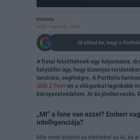
Portfolio
2024. május 08. 16:45
Itt állítsd be, hogy a Portf
A fiatal felnőtteknek egy folyamatos, dr
helytállni úgy, hogy bizonyos területek
tanácsra, segítségre. A Portfolio harma
GEN Z Fest
-en a világunkat leginkább 
környezetvédelem, AI és jövőtervezés. 
„MI” a fene van ezzel? Emberi va
intelligenciája?
Már most átszövi az életünket az AI, és 