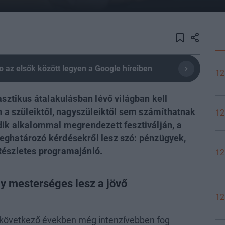
olio az elsők között legyen a Google híreiben
12
asztikus átalakulásban lévő világban kell
en a szüleiktől, nagyszüleiktől sem számíthatnak
12
dik alkalommal megrendezett fesztiválján, a
meghatározó kérdésekről lesz szó: pénzügyek,
Részletes programajánló.
12
gy mesterséges lesz a jövő
12
a következő években még intenzívebben fog