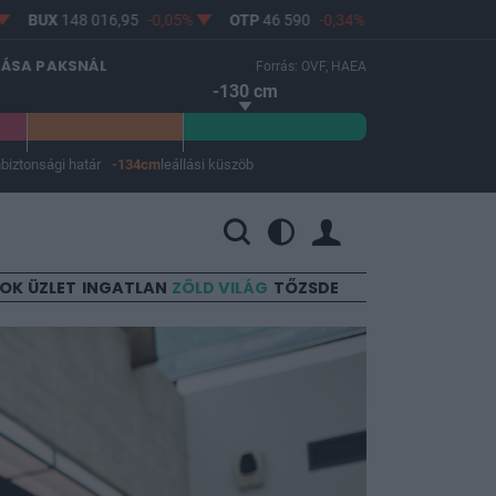
UX
148 016,95
-0,05%
OTP
46 590
-0,34%
MOL
4 678
1,52%
LÁSA PAKSNÁL
Forrás: OVF, HAEA
-130 cm
m
biztonsági határ
-134cm
leállási küszöb
 a leállási küszöb -134 cm.
SOK
ÜZLET
INGATLAN
ZÖLD VILÁG
TŐZSDE