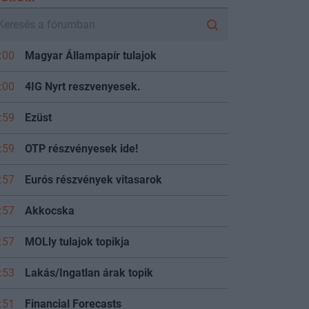
:00
Magyar Állampapír tulajok
:00
4IG Nyrt reszvenyesek.
:59
Ezüst
:59
OTP részvényesek ide!
:57
Eurós részvények vitasarok
:57
Akkocska
:57
MOLly tulajok topikja
:53
Lakás/Ingatlan árak topik
:51
Financial Forecasts