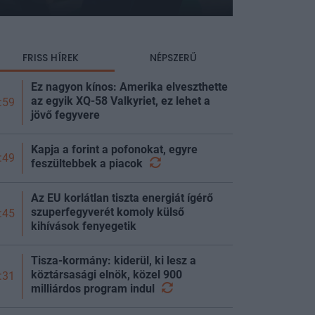
FRISS HÍREK
NÉPSZERŰ
Ez nagyon kínos: Amerika elveszthette
az egyik XQ-58 Valkyriet, ez lehet a
:59
jövő fegyvere
Kapja a forint a pofonokat, egyre
:49
feszültebbek a
piacok
Az EU korlátlan tiszta energiát ígérő
szuperfegyverét komoly külső
:45
kihívások fenyegetik
Tisza-kormány: kiderül, ki lesz a
köztársasági elnök, közel 900
:31
milliárdos program
indul