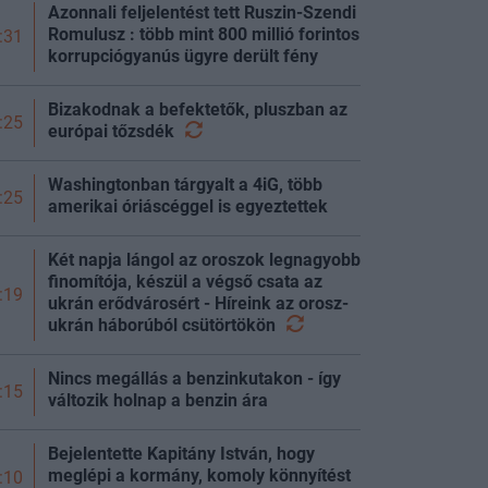
Azonnali feljelentést tett Ruszin-Szendi
Romulusz : több mint 800 millió forintos
:31
korrupciógyanús ügyre derült fény
Bizakodnak a befektetők, pluszban az
:25
európai
tőzsdék
Washingtonban tárgyalt a 4iG, több
:25
amerikai óriáscéggel is egyeztettek
Két napja lángol az oroszok legnagyobb
finomítója, készül a végső csata az
:19
ukrán erődvárosért - Híreink az orosz-
ukrán háborúból
csütörtökön
Nincs megállás a benzinkutakon - így
:15
változik holnap a benzin ára
Bejelentette Kapitány István, hogy
meglépi a kormány, komoly könnyítést
:10