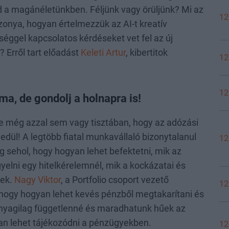
a magánéletünkben. Féljünk vagy örüljünk? Mi az
12
zonya, hogyan értelmezzük az AI-t kreatív
sséggel kapcsolatos kérdéseket vet fel az új
? Erről tart előadást
Keleti Artur
, kibertitok
12
12
a, de gondolj a holnapra is!
e még azzal sem vagy tisztában, hogy az adózási
ül! A legtöbb fiatal munkavállaló bizonytalanul
12
 sehol, hogy hogyan lehet befektetni, mik az
gyelni egy hitelkérelemnél, mik a kockázatai és
nek.
Nagy Viktor
, a Portfolio csoport vezető
12
 hogy hogyan lehet kevés pénzből megtakarítani és
anyagilag függetlenné és maradhatunk hűek az
gyan lehet tájékozódni a pénzügyekben.
12