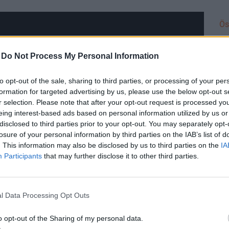
Ös
-
Do Not Process My Personal Information
to opt-out of the sale, sharing to third parties, or processing of your per
IN
formation for targeted advertising by us, please use the below opt-out s
Bi
r selection. Please note that after your opt-out request is processed y
h
eing interest-based ads based on personal information utilized by us or
disclosed to third parties prior to your opt-out. You may separately opt-
Ho
losure of your personal information by third parties on the IAB’s list of
va
. This information may also be disclosed by us to third parties on the
IA
Me
Participants
that may further disclose it to other third parties.
ko
há
l Data Processing Opt Outs
DÍ
Di
o opt-out of the Sharing of my personal data.
pa