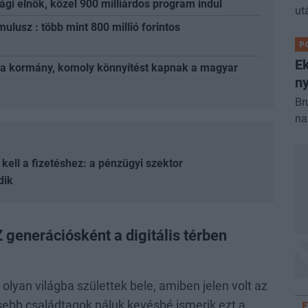
ági elnök, közel 900 milliárdos program indul
ut
mulusz : több mint 800 millió forintos
P
Ek
i a kormány, komoly könnyítést kapnak a magyar
ny
Br
na
ell a fizetéshez: a pénzügyi szektor
dik
generációsként a digitális térben
olyan világba születtek bele, amiben jelen volt az
ősebb családtagok náluk kevésbé ismerik ezt a