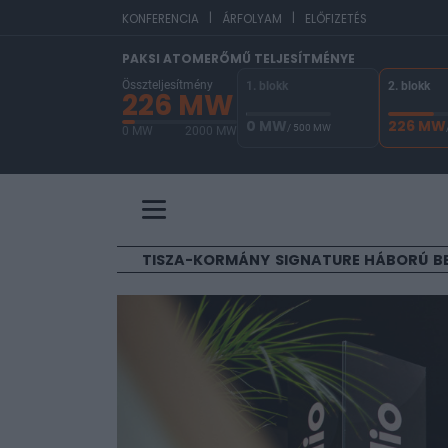
|
|
EUR/HUF
363,51
0,4
KONFERENCIA
ÁRFOLYAM
ELŐFIZETÉS
PAKSI ATOMERŐMŰ TELJESÍTMÉNYE
Összteljesítmény
1. blokk
2. blokk
226 MW
0 MW
226 MW
/ 500 MW
0 MW
2000 MW
A Paksi Atomerőmű összteljesítménye 226 MW. 
TISZA-KORMÁNY
SIGNATURE
HÁBORÚ
B