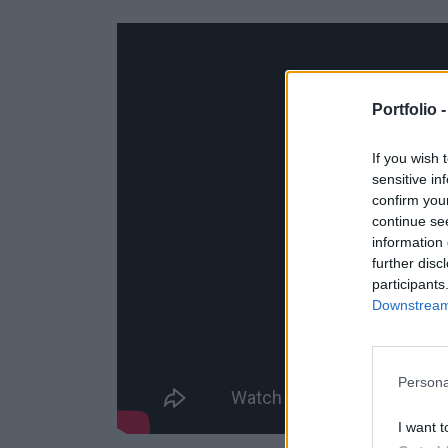
Portfolio 
If you wish 
sensitive in
confirm you
continue se
information 
further disc
participants
Downstream 
Persona
I want t