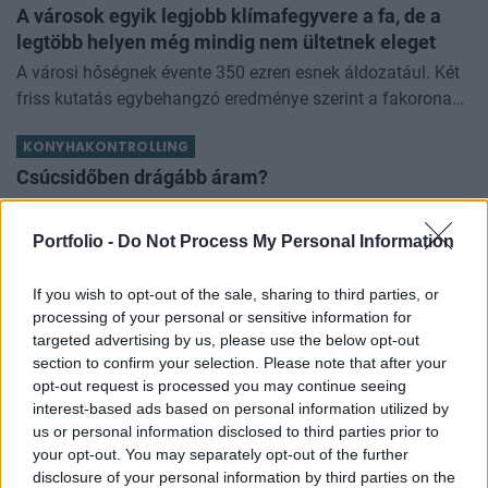
A városok egyik legjobb klímafegyvere a fa, de a
legtöbb helyen még mindig nem ültetnek eleget
A városi hőségnek évente 350 ezren esnek áldozatául. Két
friss kutatás egybehangzó eredménye szerint a fakorona
akár a városi hőszigethatás felét is semlegesítheti
KONYHAKONTROLLING
Csúcsidőben drágább áram?
A közgazdaságtannak vannak olyan területei, amik elsőre
felháborítóan hangzanak, de jobban megnézve
Portfolio -
Do Not Process My Personal Information
összességében jobb kimenethez vezetnek. Az igaz, hogy
KASZA ELLIOTT-TAL
némi kellemetlenséggel is járnak. Az
If you wish to opt-out of the sale, sharing to third parties, or
Clorox Company - elemzés
processing of your personal or sensitive information for
targeted advertising by us, please use the below opt-out
Van néhány Clorox részvényem az osztalék portfóliómban,
section to confirm your selection. Please note that after your
mert 48 éves osztalékemelési múltja van, és 2025 végén
opt-out request is processed you may continue seeing
úgy láttam, hogy jó áron meg tudom venni ezt a majdnem
interest-based ads based on personal information utilized by
HOLDBLOG
dividend king-et. Azt
us or personal information disclosed to third parties prior to
Kevesebb alkoholt iszunk, mint a régió, a
your opt-out. You may separately opt-out of the further
következmények terén viszont az élbolyban
disclosure of your personal information by third parties on the