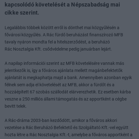
kapcsolódó követelését a Népszabadság mai
cikke szerint.
Legalábbis többek között erről is dönthet mai közgyűlésén a
fővárosi közgyűlés. A Rác fürdő beruházást finanszírozó MFB
tavaly nyáron mondta fel a hitelszerződést, a beruházó
Rác Nosztalgia Kft. csődvédelme pedig januárban lejárt.
A napilap információi szerint az MFB követelésére vannak más
jelentkezők is, így a főváros ajánlata mellett magánbefektetők
ajánlatát is megkaphatja majd a bank. Amennyiben azonban egyik
félnek sem adja el követelését az MFB, akkor a fürdőt és a
hozzáépített 67 szobás szállodát elárverezhetik. Ez esetben kárba
veszne a 250 milliós állami támogatás és az apportként a cégbe
bevitt telek.
A Rác-dráma 2003-ban kezdődött, amikor a főváros akkori
vezetése a Rác Beruházó Befektető és Szolgáltató Kft.-vel együtt
hozta létre a Rác Nosztalgia Kft.-t, amelybe a főváros apportként a