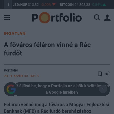
USD/HUF
313,82
-0,99%
BITCOIN
64 803,38
0,84%
BUX
14
INGATLAN
A főváros féláron vinné a Rác
fürdőt
Portfolio
2013. április 09. 09:15
Itt állítsd be, hogy a Portfolio az elsők között legyen
a Google híreiben
Féláron venné meg a főváros a Magyar Fejlesztési
Banknak (MFB) a Rác fürdő beruházáshoz