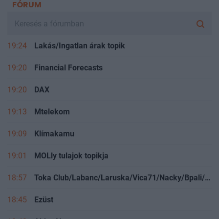
FÓRUM
19:24
Lakás/Ingatlan árak topik
19:20
Financial Forecasts
19:20
DAX
19:13
Mtelekom
19:09
Klímakamu
19:01
MOLly tulajok topikja
18:57
Toka Club/Labanc/Laruska/Vica71/Nacky/Bpali/Oldrider/Josefernando/Mcbull/Kawaszabi
18:45
Ezüst