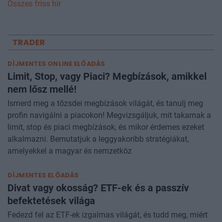
Összes friss hír
TRADER
DÍJMENTES ONLINE ELŐADÁS
Limit, Stop, vagy Piaci? Megbízások, amikkel
nem lősz mellé!
Ismerd meg a tőzsdei megbízások világát, és tanulj meg
profin navigálni a piacokon! Megvizsgáljuk, mit takarnak a
limit, stop és piaci megbízások, és mikor érdemes ezeket
alkalmazni. Bemutatjuk a leggyakoribb stratégiákat,
amelyekkel a magyar és nemzetköz
DÍJMENTES ELŐADÁS
Divat vagy okosság? ETF-ek és a passzív
befektetések világa
Fedezd fel az ETF-ek izgalmas világát, és tudd meg, miért