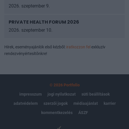
2026. szeptember 9.
PRIVATE HEALTH FORUM 2026
2026. szeptember 10.
Hírek, eseményajánlók első kézből:
iratkozzon fel
exkluzív
rendezvényértesítőnkre!
© 2026 Portfolio
impresszum
jogi nyilatkozat
süti beállítások
adatvédelem
szerzői jogok
médiaajánlat
karrier
kommentkezelés
ÁSZF