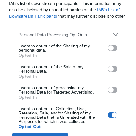
vagyunk
IAB’s list of downstream participants. This information may
also be disclosed by us to third parties on the
IAB’s List of
Lehet, hogy nem azok isznak a legtöbbet, akikről a
Downstream Participants
that may further disclose it to other
statisztikák ezt állítják - és az sem biztos, hogy a kevesebb
third parties.
elfogyasztott alkohol kisebb társadalmi kárral... The post
HOLDBLOG
Kevesebb alkoholt iszunk
Personal Data Processing Opt Outs
Feltöri a kriptót az AI?
I want to opt-out of the Sharing of my
Az AI néhány óra alatt megtalálhat olyan szoftverhibákat,
personal data.
Opted In
amelyek évekig rejtve maradtak a világ legjobb fejlesztői és
biztonsági szakemberei előtt. A kriptovilágban ennek
I want to opt-out of the Sale of my
RSM BLOG
különösen nagy...
Personal Data.
Opted In
2026-os nyári adóváltozások: fontos változások, de
ez még csak a kezdet
I want to opt-out of processing my
Personal Data for Targeted Advertising.
Az Országgyűlés 2026. július 28-án elfogadta a
Opted In
Helyreállítási és Ellenállóképességi Tervhez (RRF), egyes
kormányprogramokhoz és kormányhatározatokhoz
I want to opt-out of Collection, Use,
Retention, Sale, and/or Sharing of my
HOLDBLOG
kapcsolódó adóintézkedésekről, v
Personal Data that Is Unrelated with the
Purposes for which it was collected.
A számlát mindannyian megfizetjük - így gyűrűzik
Opted Out
végig az aszály a gazdaságon