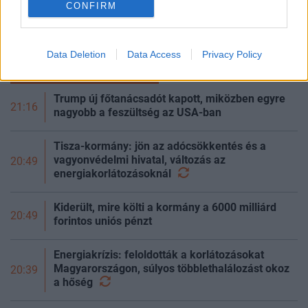
CONFIRM
Egy súlyos hőhullám a terméskiesésen keresztül
megemelheti az élelmiszerárakat, visszafoghatja a
gazdasági növekedést, ronthatja a termelékenységet, sőt
Data Deletion
Data Access
Privacy Policy
még az állam finanszírozását is m
FRISS HÍREK
NÉPSZERŰ
Trump új főtanácsadót kapott, miközben egyre
21:16
nagyobb a feszültség az USA-ban
Tisza-kormány: jön az adócsökkentés és a
vagyonvédelmi hivatal, változás az
20:49
energiakorlátozásoknál
Kiderült, mire költi a kormány a 6000 milliárd
20:49
forintos uniós pénzt
Energiakrízis: feloldották a korlátozásokat
Magyarországon, súlyos többlethalálozást okoz
20:39
a
hőség