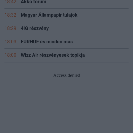
18:42
Akko fórum
18:32
Magyar Állampapír tulajok
18:29
4IG részvény
18:03
EURHUF és minden más
18:00
Wizz Air részvényesek topikja