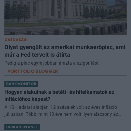
GAZDASÁG
Olyat gyengült az amerikai munkaerőpiac, ami
már a Fed terveit is átírta
Pedig a piac egyre jobban árazta a szigorítást.
PORTFOLIO BLOGGER
BANKMONITOR
Hogyan alakulnak a betéti- és hitelkamatok az
inflációhoz képest?
A KSH adatai alapján 1,2 százalék volt az éves infláció
júliusban. Több, mint 10 éve nem volt ilyen alacsony az
áremelkedés mértéke. Érdemes megnézni, hogy ezen
CHIKANSPLANET
adathoz képest hogyan alakul