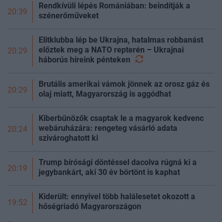
Rendkívüli lépés Romániában: beindítják a
20:39
szénerőműveket
Elitklubba lép be Ukrajna, hatalmas robbanást
előztek meg a NATO repterén – Ukrajnai
20:29
háborús híreink
pénteken
Brutális amerikai vámok jönnek az orosz gáz és
20:29
olaj miatt, Magyarország is aggódhat
Kiberbűnözők csaptak le a magyarok kedvenc
webáruházára: rengeteg vásárló adata
20:24
szivároghatott ki
Trump bírósági döntéssel dacolva rúgná ki a
20:19
jegybankárt, aki 30 év börtönt is kaphat
Kiderült: ennyivel több halálesetet okozott a
19:52
hőségriadó Magyarországon