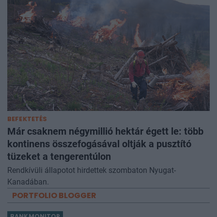
BEFEKTETÉS
Már csaknem négymillió hektár égett le: több
kontinens összefogásával oltják a pusztító
tüzeket a tengerentúlon
Rendkívüli állapotot hirdettek szombaton Nyugat-
Kanadában.
PORTFOLIO BLOGGER
BANKMONITOR