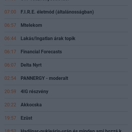
07:00
OTP részvényesek ide!
07:00
F.I.R.E. életmód (általánosságban)
06:57
Mtelekom
06:44
Lakás/Ingatlan árak topik
06:17
Financial Forecasts
06:07
Delta Nyrt
02:54
PANNERGY - moderalt
20:59
4IG részvény
20:22
Akkocska
19:57
Ezüst