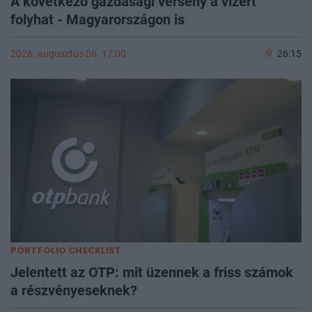
A következő gazdasági verseny a vízért
folyhat - Magyarországon is
2026. augusztus 06. 17:00
26:15
PORTFOLIO CHECKLIST
Jelentett az OTP: mit üzennek a friss számok
a részvényeseknek?