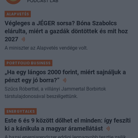
ALAPVETÉS
Végleges a JÉGER sorsa? Bóna Szabolcs
elárulta, miért a gazdák döntöttek és mit hoz
2027
A miniszter az Alapvetés vendége volt.
PORTFOLIO BUSINESS
„Ha egy lángos 2000 forint, miért sajnáljuk a
pénzt egy jó
borra?”
Szűcs Róberttel, a villányi Jammertal Borbirtok
társtulajdonosával beszélgettünk.
ENERGYTALKS
Este 6 és 9 között dőlhet el minden: így feszíti
ki a kánikula a magyar
áramellátást