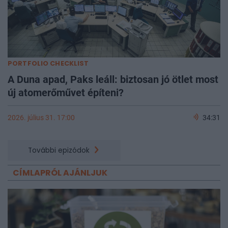
PORTFOLIO CHECKLIST
A Duna apad, Paks leáll: biztosan jó ötlet most
új atomerőművet építeni?
2026. július 31. 17:00
34:31
További epizódok
CÍMLAPRÓL AJÁNLJUK