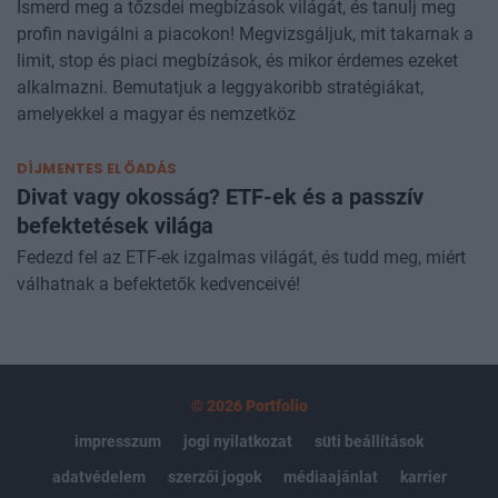
Ismerd meg a tőzsdei megbízások világát, és tanulj meg
profin navigálni a piacokon! Megvizsgáljuk, mit takarnak a
limit, stop és piaci megbízások, és mikor érdemes ezeket
alkalmazni. Bemutatjuk a leggyakoribb stratégiákat,
amelyekkel a magyar és nemzetköz
DÍJMENTES ELŐADÁS
Divat vagy okosság? ETF-ek és a passzív
befektetések világa
Fedezd fel az ETF-ek izgalmas világát, és tudd meg, miért
válhatnak a befektetők kedvenceivé!
© 2026 Portfolio
impresszum
jogi nyilatkozat
süti beállítások