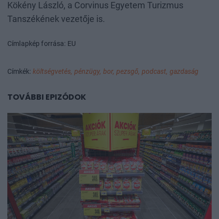
Kökény László, a Corvinus Egyetem Turizmus
Tanszékének vezetője is.
Címlapkép forrása: EU
Címkék:
költségvetés,
pénzügy,
bor,
pezsgő,
podcast,
gazdaság
TOVÁBBI EPIZÓDOK