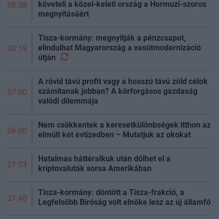
követeli a közel-keleti ország a Hormuzi-szoros
08:38
megnyitásáért
Tisza-kormány: megnyitják a pénzcsapot,
elindulhat Magyarország a vasútmodernizáció
08:19
útján
A rövid távú profit vagy a hosszú távú zöld célok
számítanak jobban? A körforgásos gazdaság
07:00
valódi dilemmája
Nem csökkentek a keresetkülönbségek itthon az
06:00
elmúlt két évtizedben – Mutatjuk az okokat
Hatalmas háttéralkuk után dőlhet el a
21:53
kriptovaluták sorsa Amerikában
Tisza-kormány: döntött a Tisza-frakció, a
21:40
Legfelsőbb Bíróság volt elnöke lesz az új
államfő