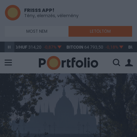
FRISSS APP!
Tény, elemzés, vélemény
MOST NEM
LETÖLTÖM
D/HUF
314,20
-0,87%
BITCOIN
64 793,50
-0,18%
BUX
148 632