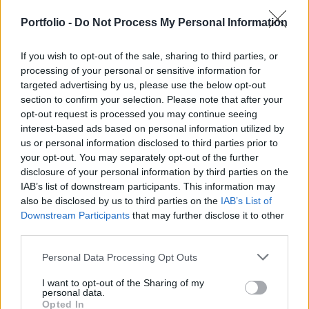
BEFEKTETÉS
Portfolio -
Do Not Process My Personal Information
Váratlan döntés a Warren Buffett felépítette
birodalomban: egy techóriás részvényeire
If you wish to opt-out of the sale, sharing to third parties, or
csaptak le milliárdokért
processing of your personal or sensitive information for
Greg Abel vezérigazgató megkezdte a felhalmozott
targeted advertising by us, please use the below opt-out
készpénzállomány befektetését.
section to confirm your selection. Please note that after your
opt-out request is processed you may continue seeing
interest-based ads based on personal information utilized by
us or personal information disclosed to third parties prior to
your opt-out. You may separately opt-out of the further
disclosure of your personal information by third parties on the
IAB’s list of downstream participants. This information may
also be disclosed by us to third parties on the
IAB’s List of
Downstream Participants
that may further disclose it to other
third parties.
Personal Data Processing Opt Outs
I want to opt-out of the Sharing of my
personal data.
GLOBÁL
Opted In