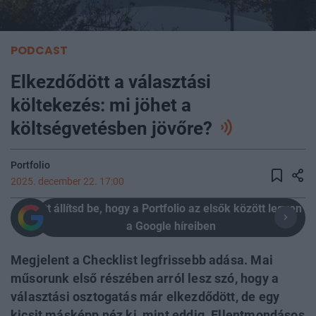
PODCAST
Elkezdődött a választási
költekezés: mi jöhet a
költségvetésben jövőre?
Portfolio
2025. december 22. 17:00
Itt állítsd be, hogy a Portfolio az elsők között legyen
a Google híreiben
Megjelent a Checklist legfrissebb adása. Mai
műsorunk első részében arról lesz szó, hogy a
választási osztogatás már elkezdődött, de egy
kicsit másképp néz ki, mint eddig. Ellentmondásos