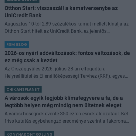
Otthon Start: visszaszáll a kamatversenybe az
UniCredit Bank
Augusztus 10-tól 2,89 százalékos kamat mellett kínálja az
Otthon Start hitelt az UniCredit Bank, ez jelentős
megtakarítást jelenthet a standard évi 3 százalékos
RSM BLOG
kamathoz képest. De arról sem s
2026-os nyári adóváltozások: fontos változások, de
ez még csak a kezdet
Az Országgyűlés 2026. július 28-án elfogadta a
Helyreállítási és Ellenállóképességi Tervhez (RRF), egyes
kormányprogramokhoz és kormányhatározatokhoz
CHIKANSPLANET
kapcsolódó adóintézkedésekről, v
A városok egyik legjobb klímafegyvere a fa, de a
legtöbb helyen még mindig nem ültetnek eleget
A városi hőségnek évente 350 ezren esnek áldozatául. Két
friss kutatás egybehangzó eredménye szerint a fakorona
akár a városi hőszigethatás felét is semlegesítheti
KONYHAKONTROLLING