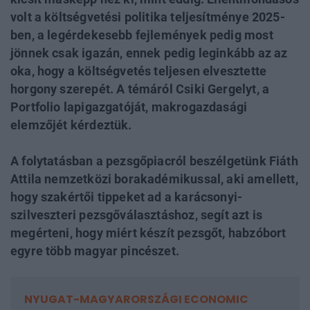
volt a költségvetési politika teljesítménye 2025-
ben, a legérdekesebb fejlemények pedig most
jönnek csak igazán, ennek pedig leginkább az az
oka, hogy a költségvetés teljesen elvesztette
horgony szerepét. A témáról Csiki Gergelyt, a
Portfolio lapigazgatóját, makrogazdasági
elemzőjét kérdeztük.
A folytatásban a pezsgőpiacról beszélgetünk Fiáth
Attila nemzetközi borakadémikussal, aki amellett,
hogy szakértői tippeket ad a karácsonyi-
szilveszteri pezsgőválasztáshoz, segít azt is
megérteni, hogy miért készít pezsgőt, habzóbort
egyre több magyar pincészet.
NYUGAT-MAGYARORSZÁGI ECONOMIC