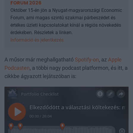
FORUM 2026
Október 15-én jön a Nyugat-magyarországi Economic
Forum, ami magas szintű szakmai párbeszédet és
értékes üzleti kapcsolatokat kínál a régiós növekedés
érdekében. Részletek a linken.
Információ és jelentkezés
A műsor már meghallgatható
Spotify-on
, az
Apple
Podcasten
, a többi nagy podcast platformon, és itt, a
cikkbe ágyazott lejátszóban is: