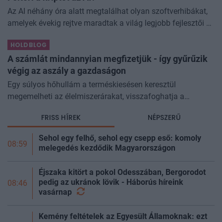
Az AI néhány óra alatt megtalálhat olyan szoftverhibákat,
amelyek évekig rejtve maradtak a világ legjobb fejlesztői és
biztonsági szakemberei előtt. A kriptovilágban ennek
HOLDBLOG
különösen nagy...
A számlát mindannyian megfizetjük - így gyűrűzik
végig az aszály a gazdaságon
Egy súlyos hőhullám a terméskiesésen keresztül
megemelheti az élelmiszerárakat, visszafoghatja a
gazdasági növekedést, ronthatja a termelékenységet, sőt
FRISS HÍREK
NÉPSZERŰ
még az állam finanszírozását is m
Sehol egy felhő, sehol egy csepp eső: komoly
08:59
melegedés kezdődik Magyarországon
Éjszaka kitört a pokol Odesszában, Bergorodot
pedig az ukránok lövik - Háborús híreink
08:46
vasárnap
Kemény feltételek az Egyesült Államoknak: ezt