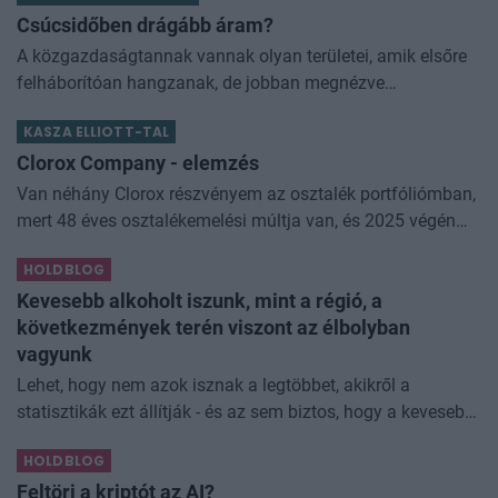
Csúcsidőben drágább áram?
A közgazdaságtannak vannak olyan területei, amik elsőre
felháborítóan hangzanak, de jobban megnézve
összességében jobb kimenethez vezetnek. Az igaz, hogy
KASZA ELLIOTT-TAL
némi kellemetlenséggel is járnak. Az
Clorox Company - elemzés
Van néhány Clorox részvényem az osztalék portfóliómban,
mert 48 éves osztalékemelési múltja van, és 2025 végén
úgy láttam, hogy jó áron meg tudom venni ezt a majdnem
HOLDBLOG
dividend king-et. Azt
Kevesebb alkoholt iszunk, mint a régió, a
következmények terén viszont az élbolyban
vagyunk
Lehet, hogy nem azok isznak a legtöbbet, akikről a
statisztikák ezt állítják - és az sem biztos, hogy a kevesebb
elfogyasztott alkohol kisebb társadalmi kárral... The post
HOLDBLOG
Kevesebb alkoholt iszunk
Feltöri a kriptót az AI?