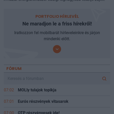
A hazai energiarendszer eddigi legnagyobb tesztje zajlik.
PORTFOLIO HÍRLEVÉL
Ne maradjon le a friss hírekről!
Iratkozzon fel mobilbarát hírleveleinkre és járjon
mindenki előtt.
FÓRUM
07:02
MOLly tulajok topikja
07:01
Eurós részvények vitasarok