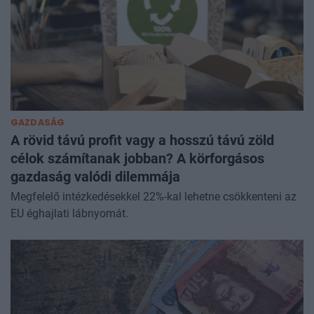
GAZDASÁG
A rövid távú profit vagy a hosszú távú zöld
célok számítanak jobban? A körforgásos
gazdaság valódi dilemmája
Megfelelő intézkedésekkel 22%-kal lehetne csökkenteni az
EU éghajlati lábnyomát.