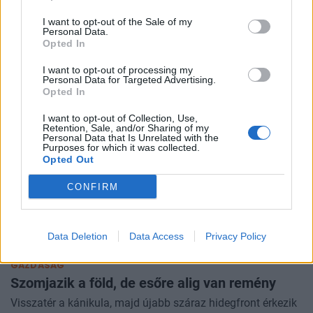
Feketelistára tettek egy céget, amely fontos
I want to opt-out of the Sale of my
nyersanyagot szállított az Egyesült
Personal Data.
Államoknak
Opted In
Kegyvesztett lett a Venezuelában aktív olajmágnás.
I want to opt-out of processing my
Personal Data for Targeted Advertising.
Opted In
I want to opt-out of Collection, Use,
Retention, Sale, and/or Sharing of my
Personal Data that Is Unrelated with the
Purposes for which it was collected.
Opted Out
CONFIRM
Data Deletion
Data Access
Privacy Policy
GAZDASÁG
Szomjazik a föld, de esőre alig van remény
Visszatér a kánikula, majd újabb száraz hidegfront érkezik