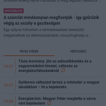
amelyek évekig rejtve maradtak a világ legjobb fejlesztői és
biztonsági szakemberei előtt. A kriptovilágban ennek
HOLDBLOG
különösen nagy...
A számlát mindannyian megfizetjük - így gyűrűzik
végig az aszály a gazdaságon
Egy súlyos hőhullám a terméskiesésen keresztül
megemelheti az élelmiszerárakat, visszafoghatja a
gazdasági növekedést, ronthatja a termelékenységet, sőt
még az állam finanszírozását is m
FRISS HÍREK
NÉPSZERŰ
Tisza-kormány: jön az adócsökkentés és a
vagyonvédelmi hivatal, változás az
18:07
energiakorlátozásoknál
Gyökeres változást tervez a miniszter a magyar
18:07
iskolákban – itt a bejelentés
Energiakrízis: Magyar Péter megtette a várva
18:00
várt
bejelentést