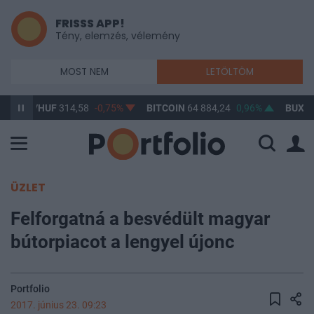
FRISSS APP!
Tény, elemzés, vélemény
MOST NEM
LETÖLTÖM
D/HUF
314,58
-0,75%
BITCOIN
64 884,24
0,96%
BUX
148 632
ÜZLET
Felforgatná a besvédült magyar
bútorpiacot a lengyel újonc
Portfolio
2017. június 23. 09:23