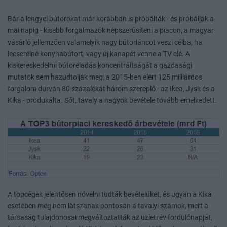
Bár a lengyel bútorokat már korábban is próbálták - és próbálják a
mai napig - kisebb forgalmazók népszerűsíteni a piacon, a magyar
vásárló jellemzően valamelyik nagy bútorláncot veszi célba, ha
lecserélné konyhabútort, vagy új kanapét venne a TV elé. A
kiskereskedelmi bútoreladás koncentráltságát a gazdasági
mutatók sem hazudtolják meg: a 2015-ben elért 125 milliárdos
forgalom durván 80 százalékát három szereplő - az Ikea, Jysk és a
Kika - produkálta. Sőt, tavaly a nagyok bevétele tovább emelkedett.
A topcégek jelentősen növelni tudták bevételüket, és ugyan a Kika
esetében még nem látszanak pontosan a tavalyi számok, mert a
társaság tulajdonosai megváltoztatták az üzleti év fordulónapját,