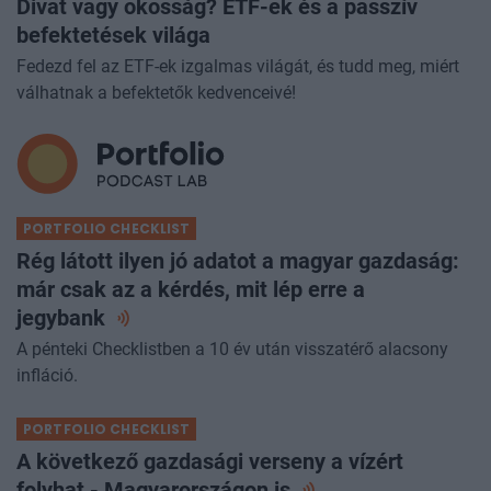
Divat vagy okosság? ETF-ek és a passzív
befektetések világa
Fedezd fel az ETF-ek izgalmas világát, és tudd meg, miért
válhatnak a befektetők kedvenceivé!
PORTFOLIO CHECKLIST
Rég látott ilyen jó adatot a magyar gazdaság:
már csak az a kérdés, mit lép erre a
jegybank
A pénteki Checklistben a 10 év után visszatérő alacsony
infláció.
PORTFOLIO CHECKLIST
A következő gazdasági verseny a vízért
folyhat - Magyarországon
is