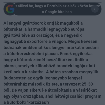
Itt állítsd be, hogy a Portfolio az elsők között legyen
a Google híreiben
A lengyel gyártósorok ontják magukból a
bútorokat, a harmadik legnagyobb európai
gyártóvá téve az országot, és a negyedik
legnagyobb exportőrré a világon. Mégis kevesen
tudnának emblematikus lengyel márkát mondani
a bútorkereskedelmi piacon. Ennek egyik oka,
hogy a bútorok zömét beszállítóként öntik a
piacra, amelyek különböző brandek logója alatt
kerülnek a kirakatba. A héten azonban megnyílik
Budapesten az egyik legnagyobb lengyel
bútoráruház második üzlete, a tervezett 25-30-
ból. De vajon sikerül-e átcsábítania a vásárlókat
egy olyan országban, ahol hétvégi családi program
a bútorbolti "korzózás"?