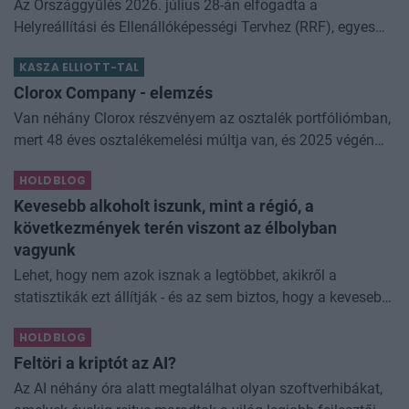
Az Országgyűlés 2026. július 28-án elfogadta a
Helyreállítási és Ellenállóképességi Tervhez (RRF), egyes
kormányprogramokhoz és kormányhatározatokhoz
KASZA ELLIOTT-TAL
kapcsolódó adóintézkedésekről, v
Clorox Company - elemzés
Van néhány Clorox részvényem az osztalék portfóliómban,
mert 48 éves osztalékemelési múltja van, és 2025 végén
úgy láttam, hogy jó áron meg tudom venni ezt a majdnem
HOLDBLOG
dividend king-et. Azt
Kevesebb alkoholt iszunk, mint a régió, a
következmények terén viszont az élbolyban
vagyunk
Lehet, hogy nem azok isznak a legtöbbet, akikről a
statisztikák ezt állítják - és az sem biztos, hogy a kevesebb
elfogyasztott alkohol kisebb társadalmi kárral... The post
HOLDBLOG
Kevesebb alkoholt iszunk
Feltöri a kriptót az AI?
Az AI néhány óra alatt megtalálhat olyan szoftverhibákat,