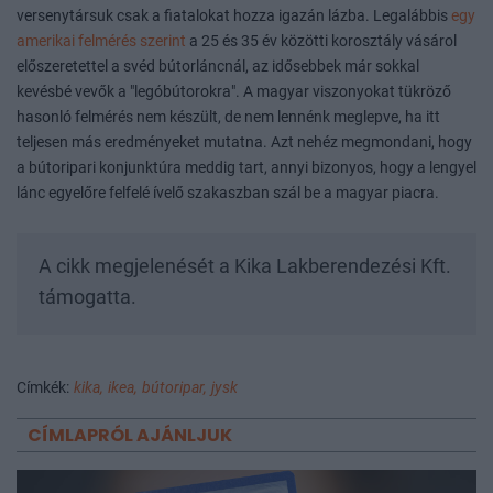
versenytársuk csak a fiatalokat hozza igazán lázba. Legalábbis
egy
amerikai felmérés szerint
a 25 és 35 év közötti korosztály vásárol
előszeretettel a svéd bútorláncnál, az idősebbek már sokkal
kevésbé vevők a "legóbútorokra". A magyar viszonyokat tükröző
hasonló felmérés nem készült, de nem lennénk meglepve, ha itt
teljesen más eredményeket mutatna. Azt nehéz megmondani, hogy
a bútoripari konjunktúra meddig tart, annyi bizonyos, hogy a lengyel
lánc egyelőre felfelé ívelő szakaszban szál be a magyar piacra.
A cikk megjelenését a Kika Lakberendezési Kft.
támogatta.
Címkék:
kika,
ikea,
bútoripar,
jysk
CÍMLAPRÓL AJÁNLJUK