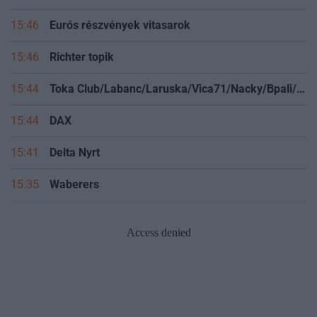
15:46
Eurós részvények vitasarok
15:46
Richter topik
15:44
Toka Club/Labanc/Laruska/Vica71/Nacky/Bpali/Oldrider/Josefernando/Mcbull/Kawaszabi
15:44
DAX
15:41
Delta Nyrt
15:35
Waberers