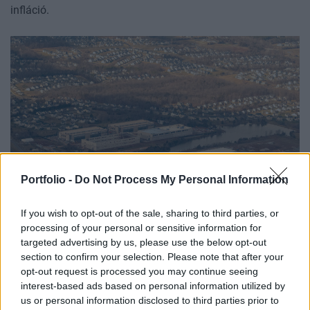
infláció.
Portfolio -
Do Not Process My Personal Information
GAZDASÁG
If you wish to opt-out of the sale, sharing to third parties, or
Titokban épít hatalmas adatközpontot az
processing of your personal or sensitive information for
targeted advertising by us, please use the below opt-out
Amazon Amerikában: teljesen kihagyták a
section to confirm your selection. Please note that after your
helyieket a döntésből
opt-out request is processed you may continue seeing
A lakosok a véleménynyilvánítás lehetőségét követelik.
interest-based ads based on personal information utilized by
us or personal information disclosed to third parties prior to