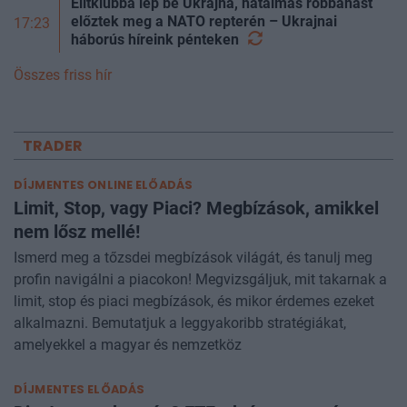
Elitklubba lép be Ukrajna, hatalmas robbanást
előztek meg a NATO repterén – Ukrajnai
17:23
háborús híreink
pénteken
Összes friss hír
TRADER
DÍJMENTES ONLINE ELŐADÁS
Limit, Stop, vagy Piaci? Megbízások, amikkel
nem lősz mellé!
Ismerd meg a tőzsdei megbízások világát, és tanulj meg
profin navigálni a piacokon! Megvizsgáljuk, mit takarnak a
limit, stop és piaci megbízások, és mikor érdemes ezeket
alkalmazni. Bemutatjuk a leggyakoribb stratégiákat,
amelyekkel a magyar és nemzetköz
DÍJMENTES ELŐADÁS