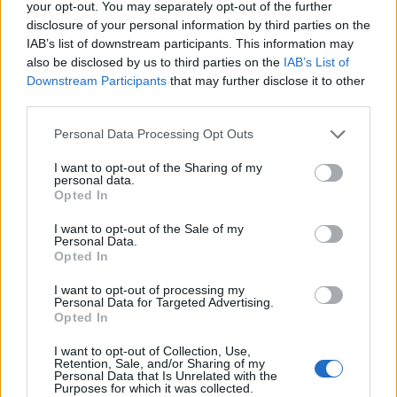
your opt-out. You may separately opt-out of the further
disclosure of your personal information by third parties on the
IAB’s list of downstream participants. This information may
also be disclosed by us to third parties on the
IAB’s List of
Downstream Participants
that may further disclose it to other
third parties.
Personal Data Processing Opt Outs
I want to opt-out of the Sharing of my
personal data.
Opted In
GAZDASÁG
I want to opt-out of the Sale of my
Personal Data.
Sorsfordító tárgyalások kezdődtek: megszólalt
Opted In
a miniszter a magyar fizetésekről
I want to opt-out of processing my
Új korszak veszi kezdetét.
Personal Data for Targeted Advertising.
PORTFOLIO BLOGGER
Opted In
I want to opt-out of Collection, Use,
BANKMONITOR
Retention, Sale, and/or Sharing of my
Personal Data that Is Unrelated with the
Hogyan alakulnak a betéti- és hitelkamatok az
Purposes for which it was collected.