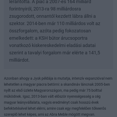
lerántotta. A piac a 2007-es 164 milliárd
forintnyiról, 2013-ra 98 milliárdosra
zsugorodott, onnantól kezdett lábra állni a
szektor. 2014-ben már 110 milliárdos volt az
összforgalom, azóta pedig fokozatosan
emelkedett: a KSH bútor árucsoportra
vonatkozó kiskereskedelmi eladási adatai
szerint a tavalyi forgalom már elérte a 141,5
milliárdot.
Azonban ahogy a Jysk példája is mutatja, intenzív expanzióval nem
lehetetlen a magyar piacra betörni: a skandináv láncnak 2005-ben
nyílt az első üzlete Magyarországon, ma pedig már 75 bolttal
működnek. Igaz, 2013-ban vált először nyereségesség a cég
magyar leányvállalata, vagyis eredményt csak hosszú évek
befektetésével lehet elérni, amire csak egy megfelelően tőkeerős
szereplő lehet képes, ami az Abra Meble mögött megvan.