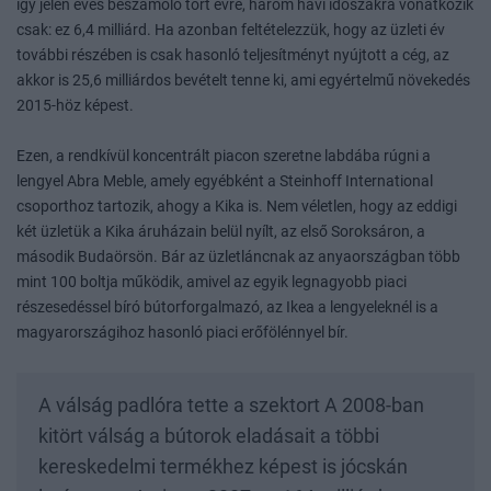
így jelen éves beszámoló tört évre, három havi időszakra vonatkozik
csak: ez 6,4 milliárd. Ha azonban feltételezzük, hogy az üzleti év
további részében is csak hasonló teljesítményt nyújtott a cég, az
akkor is 25,6 milliárdos bevételt tenne ki, ami egyértelmű növekedés
2015-höz képest.
Ezen, a rendkívül koncentrált piacon szeretne labdába rúgni a
lengyel Abra Meble, amely egyébként a Steinhoff International
csoporthoz tartozik, ahogy a Kika is. Nem véletlen, hogy az eddigi
két üzletük a Kika áruházain belül nyílt, az első Soroksáron, a
második Budaörsön. Bár az üzletláncnak az anyaországban több
mint 100 boltja működik, amivel az egyik legnagyobb piaci
részesedéssel bíró bútorforgalmazó, az Ikea a lengyeleknél is a
magyarországihoz hasonló piaci erőfölénnyel bír.
A válság padlóra tette a szektort A 2008-ban
kitört válság a bútorok eladásait a többi
kereskedelmi termékhez képest is jócskán