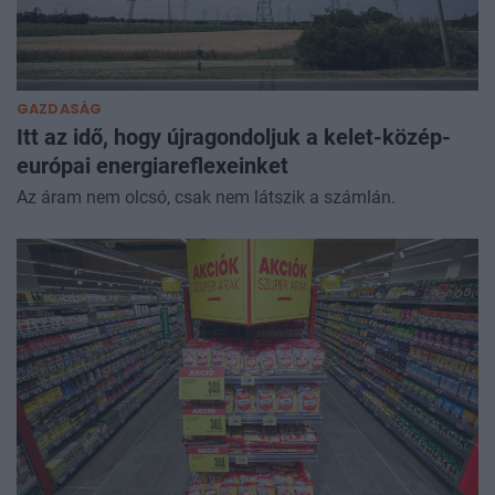
GAZDASÁG
Itt az idő, hogy újragondoljuk a kelet-közép-
európai energiareflexeinket
Az áram nem olcsó, csak nem látszik a számlán.