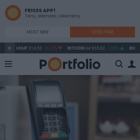
FRISSS APP!
Tény, elemzés, vélemény
MOST NEM
LETÖLTÖM
SD/HUF
314,53
-0,77%
BITCOIN
64 955,82
1,08%
BUX
148 63