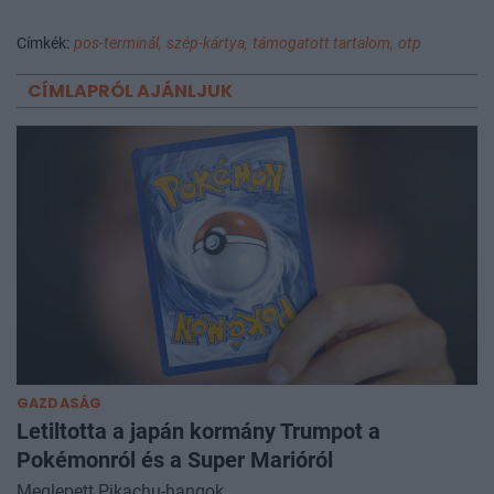
Címkék:
pos-terminál,
szép-kártya,
támogatott tartalom,
otp
CÍMLAPRÓL AJÁNLJUK
GAZDASÁG
Letiltotta a japán kormány Trumpot a
Pokémonról és a Super Marióról
Meglepett Pikachu-hangok.