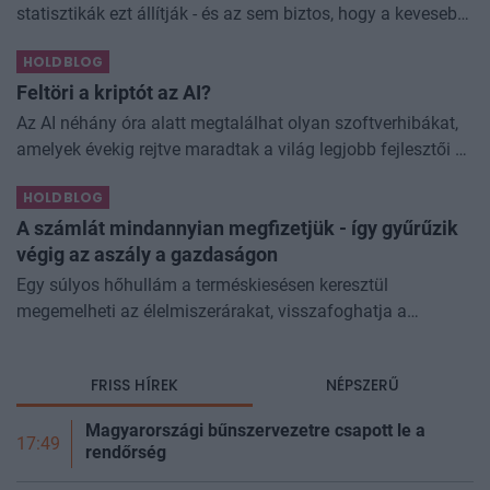
statisztikák ezt állítják - és az sem biztos, hogy a kevesebb
elfogyasztott alkohol kisebb társadalmi kárral... The post
HOLDBLOG
Kevesebb alkoholt iszunk
Feltöri a kriptót az AI?
Az AI néhány óra alatt megtalálhat olyan szoftverhibákat,
amelyek évekig rejtve maradtak a világ legjobb fejlesztői és
biztonsági szakemberei előtt. A kriptovilágban ennek
HOLDBLOG
különösen nagy...
A számlát mindannyian megfizetjük - így gyűrűzik
végig az aszály a gazdaságon
Egy súlyos hőhullám a terméskiesésen keresztül
megemelheti az élelmiszerárakat, visszafoghatja a
gazdasági növekedést, ronthatja a termelékenységet, sőt
még az állam finanszírozását is m
FRISS HÍREK
NÉPSZERŰ
Magyarországi bűnszervezetre csapott le a
17:49
rendőrség