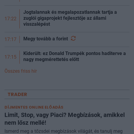
Jogtalannak és megalapozatlannak tartja a
zuglói gigaprojekt fejlesztője az állami
17:22
visszalépést
Megy tovább a
forint
17:17
Kiderült: ez Donald Trumpék pontos haditerve a
17:15
nagy megmérettetés előtt
Összes friss hír
TRADER
DÍJMENTES ONLINE ELŐADÁS
Limit, Stop, vagy Piaci? Megbízások, amikkel
nem lősz mellé!
Ismerd meg a tőzsdei megbízások világát, és tanulj meg