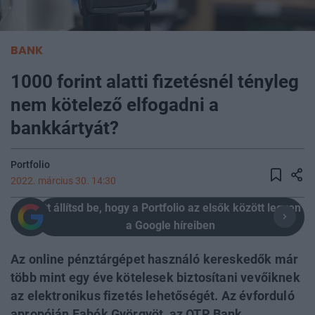
BANK
1000 forint alatti fizetésnél tényleg
nem kötelező elfogadni a
bankkártyát?
Portfolio
2022. március 30. 14:30
Itt állítsd be, hogy a Portfolio az elsők között legyen
a Google híreiben
Az online pénztárgépet használó kereskedők már
több mint egy éve kötelesek biztosítani vevőiknek
az elektronikus fizetés lehetőségét. Az évforduló
apropóján Fabók Györgyöt, az OTP Bank