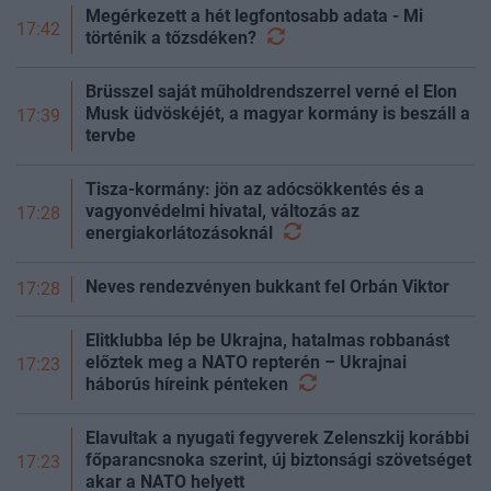
Megérkezett a hét legfontosabb adata - Mi
17:42
történik a
tőzsdéken?
Brüsszel saját műholdrendszerrel verné el Elon
Musk üdvöskéjét, a magyar kormány is beszáll a
17:39
tervbe
Tisza-kormány: jön az adócsökkentés és a
vagyonvédelmi hivatal, változás az
17:28
energiakorlátozásoknál
Neves rendezvényen bukkant fel Orbán Viktor
17:28
Elitklubba lép be Ukrajna, hatalmas robbanást
előztek meg a NATO repterén – Ukrajnai
17:23
háborús híreink
pénteken
Elavultak a nyugati fegyverek Zelenszkij korábbi
főparancsnoka szerint, új biztonsági szövetséget
17:23
akar a NATO helyett