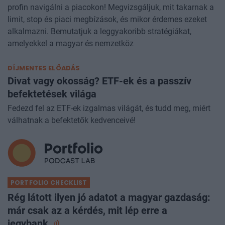
profin navigálni a piacokon! Megvizsgáljuk, mit takarnak a
limit, stop és piaci megbízások, és mikor érdemes ezeket
alkalmazni. Bemutatjuk a leggyakoribb stratégiákat,
amelyekkel a magyar és nemzetköz
DÍJMENTES ELŐADÁS
Divat vagy okosság? ETF-ek és a passzív
befektetések világa
Fedezd fel az ETF-ek izgalmas világát, és tudd meg, miért
válhatnak a befektetők kedvenceivé!
PORTFOLIO CHECKLIST
Rég látott ilyen jó adatot a magyar gazdaság:
már csak az a kérdés, mit lép erre a
jegybank