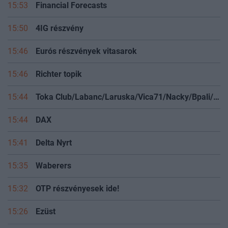
15:53
Financial Forecasts
15:50
4IG részvény
15:46
Eurós részvények vitasarok
15:46
Richter topik
15:44
Toka Club/Labanc/Laruska/Vica71/Nacky/Bpali/Oldrider/Josefernando/Mcbull/Kawaszabi
15:44
DAX
15:41
Delta Nyrt
15:35
Waberers
15:32
OTP részvényesek ide!
15:26
Ezüst