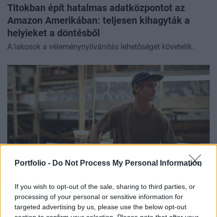
Titokban épít hatalmas adatközpontot az
Amazon Amerikában: teljesen kihagyták a
helyieket a döntésből
A lakosok a véleménynyilvánítás lehetőségét követelik.
Portfolio -
Do Not Process My Personal Information
If you wish to opt-out of the sale, sharing to third parties, or
GAZDASÁG
processing of your personal or sensitive information for
Sorsfordító tárgyalások kezdődtek: megszólalt
targeted advertising by us, please use the below opt-out
a miniszter a magyar fizetésekről