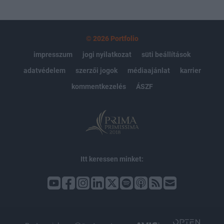
© 2026 Portfolio
impresszum
jogi nyilatkozat
süti beállítások
adatvédelem
szerzői jogok
médiaajánlat
karrier
kommentkezelés
ÁSZF
Itt keressen minket: