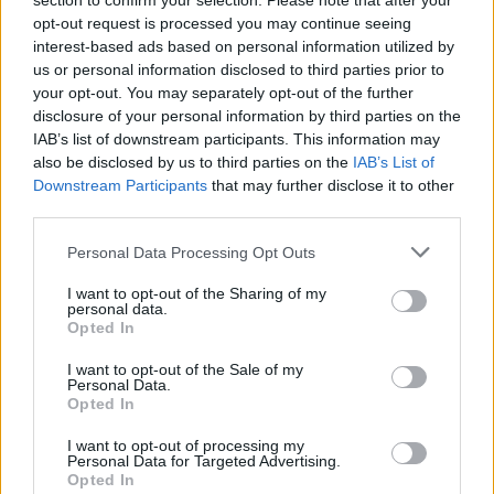
section to confirm your selection. Please note that after your
Új korszak veszi kezdetét.
opt-out request is processed you may continue seeing
interest-based ads based on personal information utilized by
PORTFOLIO BLOGGER
us or personal information disclosed to third parties prior to
your opt-out. You may separately opt-out of the further
BANKMONITOR
disclosure of your personal information by third parties on the
Hogyan alakulnak a betéti- és hitelkamatok az
IAB’s list of downstream participants. This information may
inflációhoz képest?
also be disclosed by us to third parties on the
IAB’s List of
A KSH adatai alapján 1,2 százalék volt az éves infláció
Downstream Participants
that may further disclose it to other
third parties.
júliusban. Több, mint 10 éve nem volt ilyen alacsony az
áremelkedés mértéke. Érdemes megnézni, hogy ezen
Personal Data Processing Opt Outs
CHIKANSPLANET
adathoz képest hogyan alakul
A városok egyik legjobb klímafegyvere a fa, de a
I want to opt-out of the Sharing of my
personal data.
legtöbb helyen még mindig nem ültetnek eleget
Opted In
A városi hőségnek évente 350 ezren esnek áldozatául. Két
I want to opt-out of the Sale of my
friss kutatás egybehangzó eredménye szerint a fakorona
Personal Data.
akár a városi hőszigethatás felét is semlegesítheti
Opted In
KONYHAKONTROLLING
I want to opt-out of processing my
Csúcsidőben drágább áram?
Personal Data for Targeted Advertising.
Opted In
A közgazdaságtannak vannak olyan területei, amik elsőre