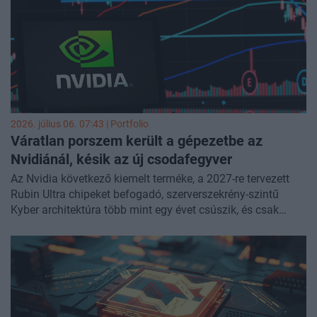
2026. július 06. 07:43 | Portfolio
Váratlan porszem került a gépezetbe az
Nvidiánál, késik az új csodafegyver
Az Nvidia következő kiemelt terméke, a 2027-re tervezett
Rubin Ultra chipeket befogadó, szerverszekrény-szintű
Kyber architektúra több mint egy évet csúszik, és csak
2028-ban érkezhet meg – állítja a SemiAnalysis kutatócég.
Ez a késés egy újabb elem a vállalat termék-ütemtervét
érintő fennakadások sorában, ami egyre több kérdést vet
fel a mesterségesintelligencia-piac piacvezetőjével
kapcsolatban - számolt be a
CNBC
.