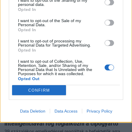
I want to opt-out of the Sharing of my
küldheti az ágazatot
personal data.
Opted In
A vezető európai autógyártók, köztük a Volvo Cars, a
Stellantis és a Volkswagen arra figyelmeztetnek, hogy az
I want to opt-out of the Sale of my
Európai Unió technológiai szuverenitásra irányuló
Personal Data.
Opted In
törekvései növelhetik a költségeiket és szűkíthetik a
piacaikat - számolt be a
Financial Times
.
I want to opt-out of processing my
Personal Data for Targeted Advertising.
Opted In
I want to opt-out of Collection, Use,
Retention, Sale, and/or Sharing of my
Personal Data that Is Unrelated with the
Purposes for which it was collected.
Opted Out
CONFIRM
2026. június 18. 07:20 | Portfolio
Data Deletion
Data Access
Privacy Policy
Őrült fordulat a tőzsdén - Mesterséges
intelligenciával fog foglalkozni a cipőgyártó
39 százalékos emelkedéssel reagáltak a befektetők arra,