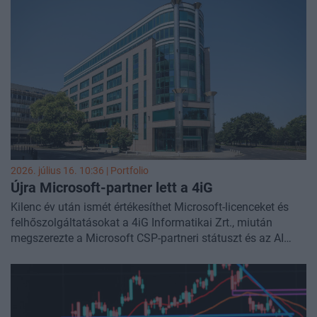
Gábor. A Telekom nem szeretné a 4iG korábbi állami
dominanciáját megörökölni, ehelyett saját útját járja mind
a privát, mind az állami szférában. A Magyar Telekom
vezérigazgató-helyettese arra figyelmeztet, a globális AI-
infrastruktúrába áramló gigaberuházások hosszú távon
nem fenntarthatóak, a tokenköltségek drasztikus
emelkedése komoly kockázatot jelent. Gonda szerint
Európa adatkolóniává vált az USA–Kína technológiai
versenyben, Magyarország számára pedig a humántőke és
az innovációs képesség jelenti a legfontosabb kitörési
pontot.
2026. július 16. 10:36 | Portfolio
Újra Microsoft-partner lett a 4iG
Kilenc év után ismét értékesíthet Microsoft-licenceket és
felhőszolgáltatásokat a 4iG Informatikai Zrt., miután
megszerezte a Microsoft CSP-partneri státuszt és az AI
Cloud Partner minősítést.