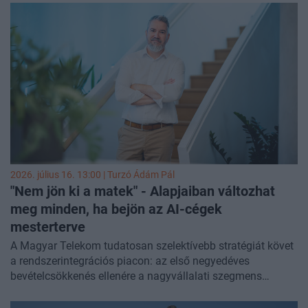
biztosítja az Anthropic számára a rendkívül fontos
számítási kapacitást - jelentette a
WSJ
.
2026. július 16. 13:00 |
Turzó Ádám Pál
"Nem jön ki a matek" - Alapjaiban változhat
meg minden, ha bejön az AI-cégek
mesterterve
A Magyar Telekom tudatosan szelektívebb stratégiát követ
a rendszerintegrációs piacon: az első negyedéves
bevételcsökkenés ellenére a nagyvállalati szegmens
profitja nőtt a magasabb hozzáadott értékű projektek
arányának köszönhetően – mondja lapunknak Gonda