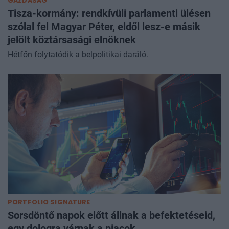
GAZDASÁG
Tisza-kormány: rendkívüli parlamenti ülésen
szólal fel Magyar Péter, eldől lesz-e másik
jelölt köztársasági elnöknek
Hétfőn folytatódik a belpolitikai daráló.
PORTFOLIO SIGNATURE
Sorsdöntő napok előtt állnak a befektetéseid,
egy dologra várnak a piacok