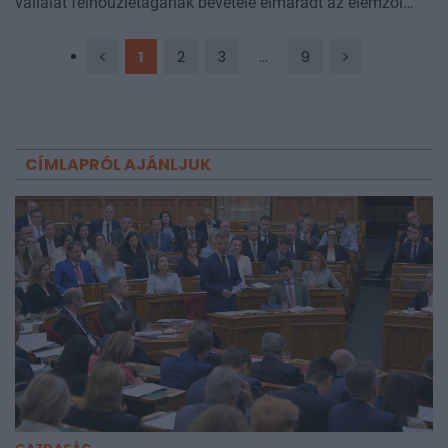
vállalat felhőüzletágának bevétele elmaradt az elemzői
várakozásoktól. A társaság bejelentette, hogy közel 40
milliárd dollárt vonna be adatközponti fejlesztéseinek
1
2
3
...
9
finanszírozására, aminek hatására a részvény azonnal
esésbe kapcsolt.
CÍMLAPRÓL AJÁNLJUK