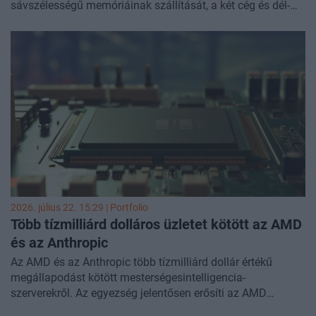
sávszélességű memóriáinak szállítását, a két cég és dél-
koreai partnereik akár 500 milliárd dollár értékű
mesterséges intelligencia infrastruktúrát építhetnek ki, írja a
CNBC.
2026. július 22. 15:29 | Portfolio
Több tízmilliárd dolláros üzletet kötött az AMD
és az Anthropic
Az AMD és az Anthropic több tízmilliárd dollár értékű
megállapodást kötött mesterségesintelligencia-
szerverekről. Az egyezség jelentősen erősíti az AMD
pozícióját a piacvezető Nvidiával szemben, miközben