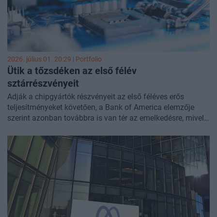
2026. július 01. 20:29 | Portfolio
Ütik a tőzsdéken az első félév
sztárrészvényeit
Adják a chipgyártók részvényeit az első féléves erős
teljesítményeket követően, a Bank of America elemzője
szerint azonban továbbra is van tér az emelkedésre, mivel
a NAND-csipek kínálati szűkössége várhatóan a jövő évben
is megmarad - írja a Marketwatch.