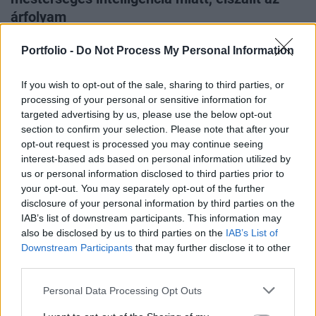
árfolyam
A Qualcomm részvényei 13 százalékot ugrottak a szerdai
Portfolio -
Do Not Process My Personal Information
tőzsdei zárás utáni kereskedésben, miután a chipgyártó
jelentősen megemelte a hosszú távú bevételi előrejelzéseit.
A vállalat várakozásai szerint a 2029-es pénzügyi évre a
If you wish to opt-out of the sale, sharing to third parties, or
nem mobiltelefonokból származó bevétele eléri majd a 40
processing of your personal or sensitive information for
milliárd dollárt, ami komoly növekedés a korábban jelzett
targeted advertising by us, please use the below opt-out
22 milliárd dollárhoz képest - írta a
Cnbc
.
section to confirm your selection. Please note that after your
opt-out request is processed you may continue seeing
interest-based ads based on personal information utilized by
us or personal information disclosed to third parties prior to
your opt-out. You may separately opt-out of the further
disclosure of your personal information by third parties on the
IAB’s list of downstream participants. This information may
also be disclosed by us to third parties on the
IAB’s List of
Downstream Participants
that may further disclose it to other
third parties.
2026. június 23. 08:23 | Portfolio
Riadót fújtak az EU legnagyobb autógyártói
Personal Data Processing Opt Outs
Brüsszelben, egyetlen korlátozás padlóra