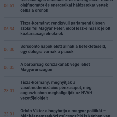
olajfinomítót és energetikai hálózatokat vettek
06:51
célba a drónok
Tisza-kormány: rendkívüli parlamenti ülésen
szólal fel Magyar Péter, eldől lesz-e másik jelölt
06:34
köztársasági elnöknek
Sorsdöntő napok előtt állnak a befektetéseid,
06:30
egy dologra várnak a piacok
A barbárság korszakának vége lehet
06:05
Magyarországon
Tisza-kormány: megnyitják a
vasútmodernizációs pénzcsapot, még
23:01
augusztusban meghallgatják az NVVH
vezetőjelöltjeit
Orbán Viktor elhagyhatja a magyar politikát –
23:01
Már két nemzetközi csúcspozíció is képben van