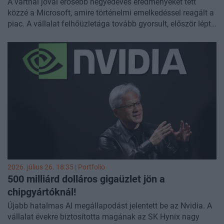
A vártnál jóval erősebb negyedéves eredményeket tett
közzé a Microsoft, amire történelmi emelkedéssel reagált a
piac. A vállalat felhőüzletága tovább gyorsult, először lépte
át a 100 milliárd dolláros éves árbevételt, miközben a cég
továbbra is rekordközeli összegeket fordít új
adatközpontok kiépítésére.
2026. július 26. 18:35 | Portfolio
500 milliárd dolláros gigaüzlet jön a
chipgyártóknál!
Újabb hatalmas AI megállapodást jelentett be az Nvidia. A
vállalat évekre biztosította magának az SK Hynix nagy