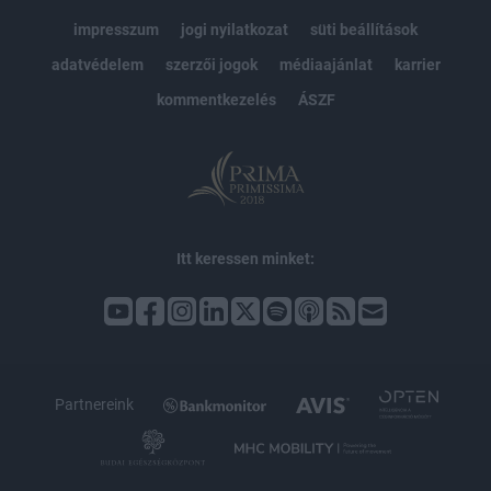
impresszum
jogi nyilatkozat
süti beállítások
adatvédelem
szerzői jogok
médiaajánlat
karrier
kommentkezelés
ÁSZF
Itt keressen minket:
Partnereink