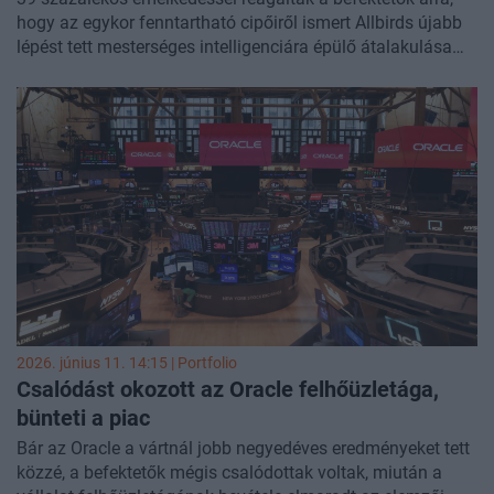
hogy az egykor fenntartható cipőiről ismert Allbirds újabb
lépést tett mesterséges intelligenciára épülő átalakulása
felé.
2026. június 11. 14:15 | Portfolio
Csalódást okozott az Oracle felhőüzletága,
bünteti a piac
Bár az Oracle a vártnál jobb negyedéves eredményeket tett
közzé, a befektetők mégis csalódottak voltak, miután a