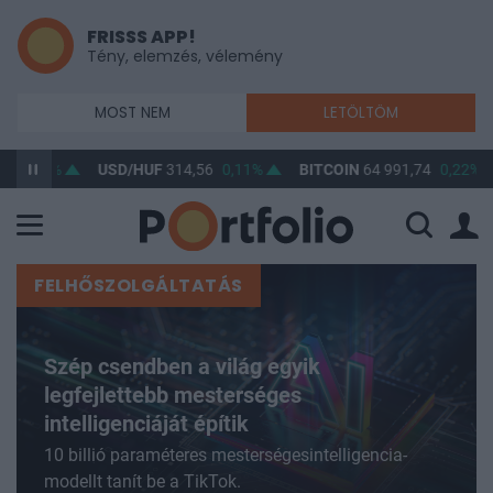
FRISSS APP!
Tény, elemzés, vélemény
MOST NEM
LETÖLTÖM
%
USD/HUF
314,56
0,11%
BITCOIN
64 991,74
0,22%
BUX
FELHŐSZOLGÁLTATÁS
Szép csendben a világ egyik
legfejlettebb mesterséges
intelligenciáját építik
10 billió paraméteres mesterségesintelligencia-
modellt tanít be a TikTok.