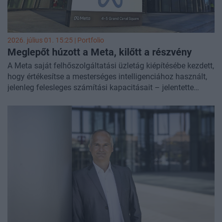
2026. július 01. 15:25 | Portfolio
Meglepőt húzott a Meta, kilőtt a részvény
A Meta saját felhőszolgáltatási üzletág kiépítésébe kezdett,
hogy értékesítse a mesterséges intelligenciához használt,
jelenleg felesleges számítási kapacitásait – jelentette
szerdán a Bloomberg belső információkra hivatkozva. A hír
hatására a vállalat részvényei mintegy 7 százalékos
pluszba lendültek a piacnyitás előtti kereskedésben.