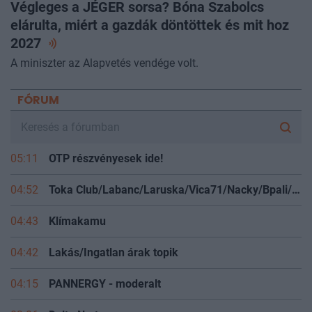
Végleges a JÉGER sorsa? Bóna Szabolcs
elárulta, miért a gazdák döntöttek és mit hoz
2027
A miniszter az Alapvetés vendége volt.
FÓRUM
05:11
OTP részvényesek ide!
04:52
Toka Club/Labanc/Laruska/Vica71/Nacky/Bpali/Oldrider/Josefernando/Mcbull/Kawaszabi
04:43
Klímakamu
04:42
Lakás/Ingatlan árak topik
04:15
PANNERGY - moderalt