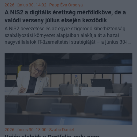
2026. június 30. 14:02 |
Papp Éva Orsolya
A NIS2 a digitális érettség mérföldköve, de a
valódi verseny július elsején kezdődik
A NIS2 bevezetése és az egyre szigorodó kiberbiztonsági
szabályozási környezet alapjaiban alakítja át a hazai
nagyvállalatok IT-üzemeltetési stratégiáját – a június 30-i
határidő után azonban a valódi kérdés már nem a
megfelelés, hanem a hosszú távú működési modell
fenntarthatósága lesz. Kovács Krisztián, a Magyar
Telekom Enterprise Solutions divíziójának vezetője a
Portfolio-nak adott interjújában elmondta, hogy a
vállalatoknak a NIS2-t nem pusztán egy kiberbiztonsági
projektként kell kezelniük, hanem a digitális érettség
fokmérőjeként, valamint arról is beszélt, hogyan válhat a
mesterséges intelligencia és a strukturált adat a következő
versenyképességi ciklus alapjává és miért fontos szuverén,
hazai adatközpontok létrehozása.
2026. június 30. 13:00 |
Szabó Dániel