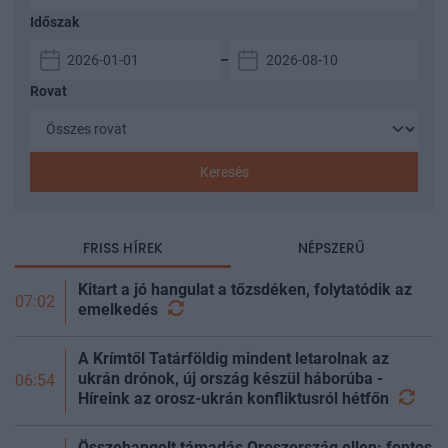
Időszak
–
Rovat
Keresés
FRISS HÍREK
NÉPSZERŰ
Kitart a jó hangulat a tőzsdéken, folytatódik az
07:02
emelkedés
A Krímtől Tatárföldig mindent letarolnak az
ukrán drónok, új ország készül háborúba -
06:54
Híreink az orosz-ukrán konfliktusról
hétfőn
Összehangolt támadás Oroszország ellen: fontos