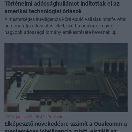
Történelmi adóssághullámot indítottak el az
amerikai technológiai óriások
A mesterséges intelligencia köré épülő vállalati hitelfelvétel
nem mutatja a lassulás jeleit, ezért a bankárok egyre
nagyobb adósságállomány értékesítésére keresnek új
megoldásokat. A technológiai óriások a dollár mellett már
más devizákban is bocsátanak ki kötvényeket, és az
adatközpontok bérleti szerződéseire épülő finanszírozási
formák is egyre nagyobb teret nyernek.
2026. június 25. 08:49 | Portfolio
Elképesztő növekedésre számít a Qualcomm a
mesterséges intelligencia miatt, elszállt az