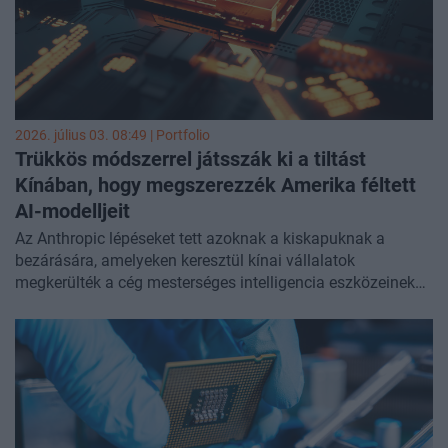
2026. július 03. 08:49 | Portfolio
Trükkös módszerrel játsszák ki a tiltást
Kínában, hogy megszerezzék Amerika féltett
AI-modelljeit
Az Anthropic lépéseket tett azoknak a kiskapuknak a
bezárására, amelyeken keresztül kínai vállalatok
megkerülték a cég mesterséges intelligencia eszközeinek
engedély nélküli használatára vonatkozó szigorú
korlátozásait. Sajtóértesülések szerint a szoftverfejlesztők
több módszert is találtak a Claude nyelvi modell elérésére,
annak ellenére, hogy az amerikai MI-fejlesztők közül az
Anthropic alkalmazza a legszigorúbb korlátozásokat
Kínával szemben - számolt be a
Financial Times
.