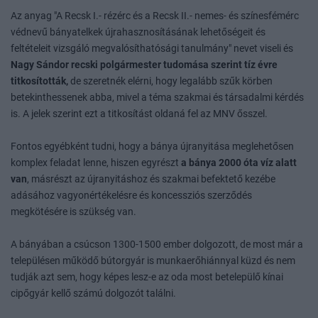
Az anyag "A Recsk I.- rézérc és a Recsk II.- nemes- és színesfémérc
védnevű bányatelkek újrahasznosításának lehetőségeit és
feltételeit vizsgáló megvalósíthatósági tanulmány" nevet viseli és
Nagy Sándor recski polgármester tudomása szerint tíz évre
titkosították,
de szeretnék elérni, hogy legalább szűk körben
betekinthessenek abba, mivel a téma szakmai és társadalmi kérdés
is. A jelek szerint ezt a titkosítást oldaná fel az MNV ősszel.
Fontos egyébként tudni, hogy a bánya újranyitása meglehetősen
komplex feladat lenne, hiszen egyrészt
a bánya 2000 óta víz alatt
van
, másrészt az újranyitáshoz és szakmai befektető kezébe
adásához vagyonértékelésre és koncessziós szerződés
megkötésére is szükség van.
A bányában a csúcson 1300-1500 ember dolgozott, de most már a
településen működő bútorgyár is munkaerőhiánnyal küzd és nem
tudják azt sem, hogy képes lesz-e az oda most betelepülő kínai
cipőgyár kellő számú dolgozót találni.