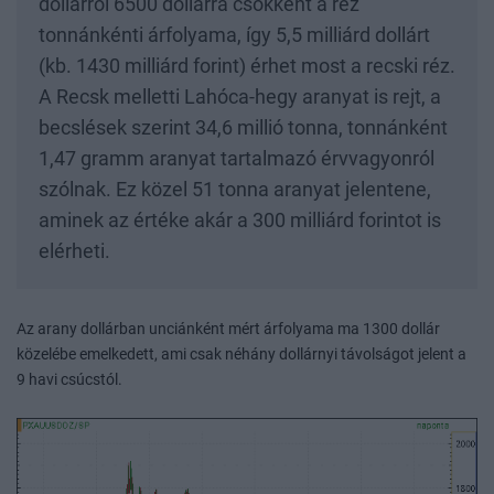
dollárról 6500 dollárra csökkent a réz
tonnánkénti árfolyama, így 5,5 milliárd dollárt
(kb. 1430 milliárd forint) érhet most a recski réz.
A Recsk melletti Lahóca-hegy aranyat is rejt, a
becslések szerint 34,6 millió tonna, tonnánként
1,47 gramm aranyat tartalmazó érvvagyonról
szólnak. Ez közel 51 tonna aranyat jelentene,
aminek az értéke akár a 300 milliárd forintot is
elérheti.
Az arany dollárban unciánként mért árfolyama ma 1300 dollár
közelébe emelkedett, ami csak néhány dollárnyi távolságot jelent a
9 havi csúcstól.