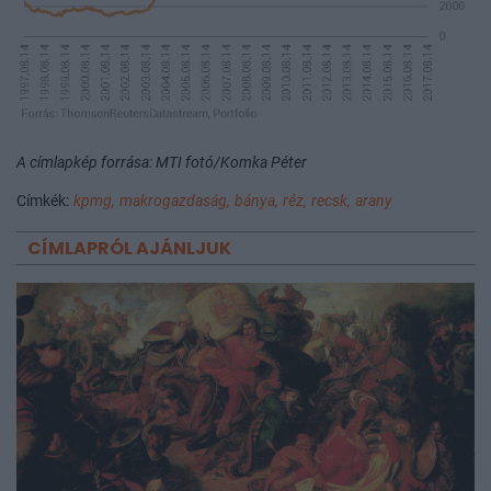
A címlapkép forrása: MTI fotó/Komka Péter
Címkék:
kpmg,
makrogazdaság,
bánya,
réz,
recsk,
arany
CÍMLAPRÓL AJÁNLJUK