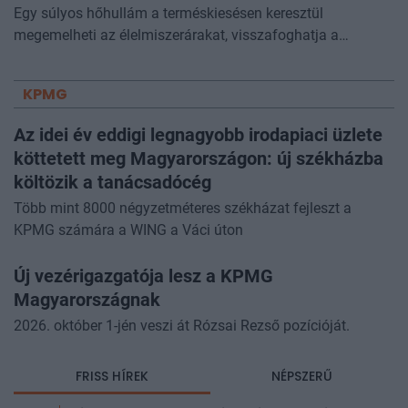
Egy súlyos hőhullám a terméskiesésen keresztül
megemelheti az élelmiszerárakat, visszafoghatja a
gazdasági növekedést, ronthatja a termelékenységet, sőt
még az állam finanszírozását is m
KPMG
Az idei év eddigi legnagyobb irodapiaci üzlete
köttetett meg Magyarországon: új székházba
költözik a tanácsadócég
Több mint 8000 négyzetméteres székházat fejleszt a
KPMG számára a WING a Váci úton
Új vezérigazgatója lesz a KPMG
Magyarországnak
2026. október 1-jén veszi át Rózsai Rezső pozícióját.
FRISS HÍREK
NÉPSZERŰ