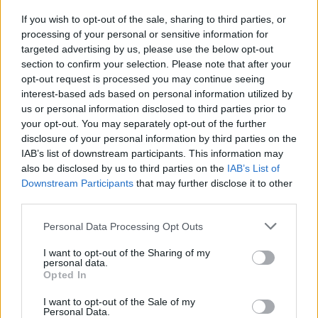
If you wish to opt-out of the sale, sharing to third parties, or
processing of your personal or sensitive information for
targeted advertising by us, please use the below opt-out
section to confirm your selection. Please note that after your
opt-out request is processed you may continue seeing
GAZDASÁG
interest-based ads based on personal information utilized by
Mesterséges vírusokat hoztak létre AI
us or personal information disclosed to third parties prior to
segítségével a kutatók - Megszólalt Tanács
your opt-out. You may separately opt-out of the further
Zoltán miniszter
disclosure of your personal information by third parties on the
IAB’s list of downstream participants. This information may
A biokutatások veszélyeire hívta fel a figyelmet.
also be disclosed by us to third parties on the
IAB’s List of
PORTFOLIO BLOGGER
Downstream Participants
that may further disclose it to other
third parties.
BANKMONITOR
Hogyan alakulnak a betéti- és hitelkamatok az
Personal Data Processing Opt Outs
inflációhoz képest?
I want to opt-out of the Sharing of my
A KSH adatai alapján 1,2 százalék volt az éves infláció
personal data.
Opted In
júliusban. Több, mint 10 éve nem volt ilyen alacsony az
áremelkedés mértéke. Érdemes megnézni, hogy ezen
I want to opt-out of the Sale of my
CHIKANSPLANET
Personal Data.
adathoz képest hogyan alakul