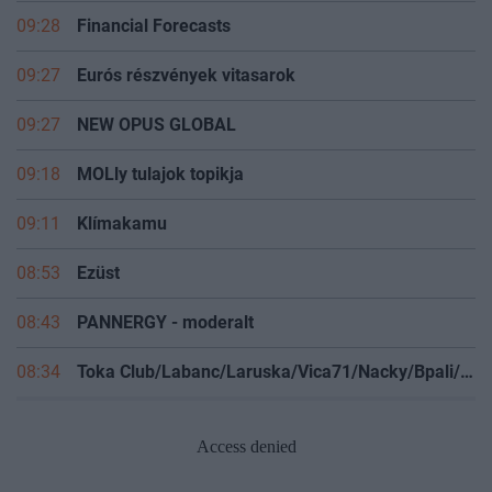
09:28
Financial Forecasts
09:27
Eurós részvények vitasarok
09:27
NEW OPUS GLOBAL
09:18
MOLly tulajok topikja
09:11
Klímakamu
08:53
Ezüst
08:43
PANNERGY - moderalt
08:34
Toka Club/Labanc/Laruska/Vica71/Nacky/Bpali/Oldrider/Josefernando/Mcbull/Kawaszabi