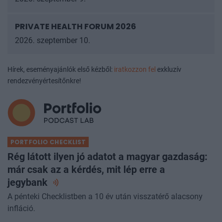
2026. szeptember 9.
PRIVATE HEALTH FORUM 2026
2026. szeptember 10.
Hírek, eseményajánlók első kézből:
iratkozzon fel
exkluzív
rendezvényértesítőnkre!
PORTFOLIO CHECKLIST
Rég látott ilyen jó adatot a magyar gazdaság:
már csak az a kérdés, mit lép erre a
jegybank
A pénteki Checklistben a 10 év után visszatérő alacsony
infláció.