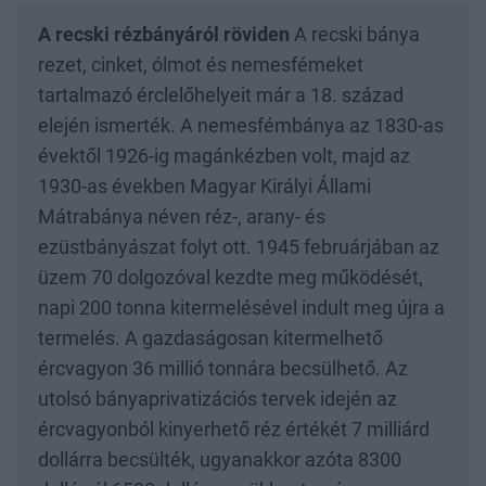
A recski rézbányáról röviden
A recski bánya
rezet, cinket, ólmot és nemesfémeket
tartalmazó érclelőhelyeit már a 18. század
elején ismerték. A nemesfémbánya az 1830-as
évektől 1926-ig magánkézben volt, majd az
1930-as években Magyar Királyi Állami
Mátrabánya néven réz-, arany- és
ezüstbányászat folyt ott. 1945 februárjában az
üzem 70 dolgozóval kezdte meg működését,
napi 200 tonna kitermelésével indult meg újra a
termelés. A gazdaságosan kitermelhető
ércvagyon 36 millió tonnára becsülhető. Az
utolsó bányaprivatizációs tervek idején az
ércvagyonból kinyerhető réz értékét 7 milliárd
dollárra becsülték, ugyanakkor azóta 8300