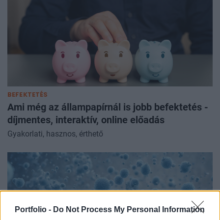
BEFEKTETÉS
Ami még az állampapírnál is jobb befektetés -
díjmentes, interaktív, online előadás
Gyakorlati, hasznos, érthető
Portfolio -
Do Not Process My Personal Information