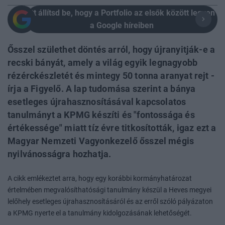
Itt állítsd be, hogy a Portfolio az elsők között legyen
a Google híreiben
Ősszel születhet döntés arról, hogy újranyitják-e a
recski bányát, amely a világ egyik legnagyobb
rézérckészletét és mintegy 50 tonna aranyat rejt -
írja a Figyelő. A lap tudomása szerint a bánya
esetleges újrahasznosításával kapcsolatos
tanulmányt a KPMG készíti és "fontossága és
értékessége" miatt tíz évre titkosították, igaz ezt a
Magyar Nemzeti Vagyonkezelő ősszel mégis
nyilvánosságra hozhatja.
A cikk emlékeztet arra, hogy egy korábbi kormányhatározat
értelmében megvalósíthatósági tanulmány készül a Heves megyei
lelőhely esetleges újrahasznosításáról és az erről szóló pályázaton
a KPMG nyerte el a tanulmány kidolgozásának lehetőségét.