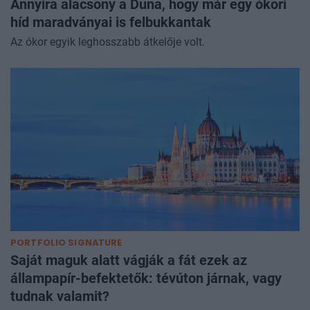
Annyira alacsony a Duna, hogy már egy ókori
híd maradványai is felbukkantak
Az ókor egyik leghosszabb átkelője volt.
PORTFOLIO SIGNATURE
Saját maguk alatt vágják a fát ezek az
állampapír-befektetők: tévúton járnak, vagy
tudnak valamit?