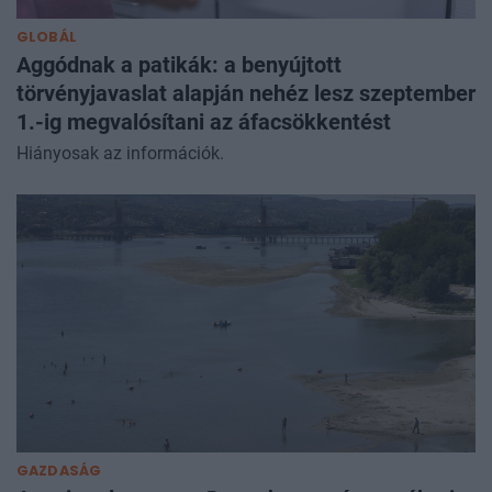
GLOBÁL
Aggódnak a patikák: a benyújtott
törvényjavaslat alapján nehéz lesz szeptember
1.-ig megvalósítani az áfacsökkentést
Hiányosak az információk.
GAZDASÁG