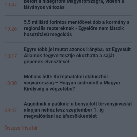
Betört a hidegfront Magyarországra, videón a
10:47
látványos változás
5,5 milliárd forintos mentőövet dob a kormány a
regionális reptereknek - Egyelőre nem látszik
10:26
hosszútávú megoldás
Egyre több jel mutat azonos irányba: az Egyesült
Államok fegyvertesztje okozhatta a saját
10:17
gépének elvesztését
Mohács 500: Középhatalmi státuszból
végvárország – Hogyan sodródott a Magyar
10:00
Királyság a végzetébe?
Aggódnak a patikák: a benyújtott törvényjavaslat
alapján nehéz lesz szeptember 1.-ig
09:47
megvalósítani az áfacsökkentést
Összes friss hír