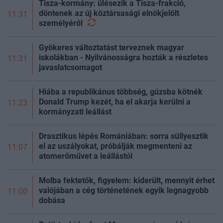
Tisza-kormány: ülésezik a Tisza-frakció,
döntenek az új köztársasági elnökjelölt
11:31
személyéről
Gyökeres változtatást terveznek magyar
iskolákban - Nyilvánosságra hozták a részletes
11:31
javaslatcsomagot
Hiába a republikánus többség, gúzsba kötnék
Donald Trump kezét, ha el akarja kerülni a
11:23
kormányzati leállást
Drasztikus lépés Romániában: sorra süllyesztik
el az uszályokat, próbálják megmenteni az
11:07
atomerőművet a leállástól
Molba fektetők, figyelem: kiderült, mennyit érhet
valójában a cég történetének egyik legnagyobb
11:00
dobása