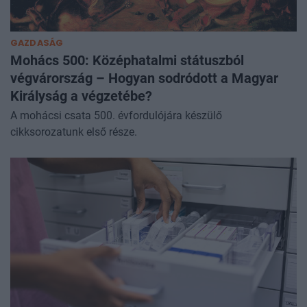
GAZDASÁG
Mohács 500: Középhatalmi státuszból
végvárország – Hogyan sodródott a Magyar
Királyság a végzetébe?
A mohácsi csata 500. évfordulójára készülő
cikksorozatunk első része.