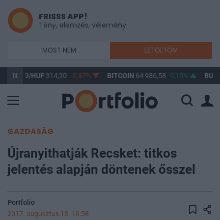
FRISSS APP!
Tény, elemzés, vélemény
MOST NEM
LETÖLTÖM
USD/HUF
314,20
-0,87%
BITCOIN
64 986,58
0,15%
BUX
148 6
GAZDASÁG
Újranyithatják Recsket: titkos
jelentés alapján döntenek ősszel
Portfolio
2017. augusztus 18. 10:58