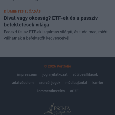
amelyekkel a magyar és nemzetköz
DÍJMENTES ELŐADÁS
Divat vagy okosság? ETF-ek és a passzív
befektetések világa
Fedezd fel az ETF-ek izgalmas világát, és tudd meg, miért
válhatnak a befektetők kedvenceivé!
© 2026 Portfolio
impresszum
jogi nyilatkozat
süti beállítások
adatvédelem
szerzői jogok
médiaajánlat
karrier
kommentkezelés
ÁSZF