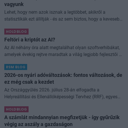
vagyunk
Lehet, hogy nem azok isznak a legtöbbet, akikről a
statisztikák ezt állítják - és az sem biztos, hogy a kevesebb
elfogyasztott alkohol kisebb társadalmi kárral... The post
HOLDBLOG
Kevesebb alkoholt iszunk
Feltöri a kriptót az AI?
Az AI néhány óra alatt megtalálhat olyan szoftverhibákat,
amelyek évekig rejtve maradtak a világ legjobb fejlesztői és
biztonsági szakemberei előtt. A kriptovilágban ennek
RSM BLOG
különösen nagy...
2026-os nyári adóváltozások: fontos változások, de
ez még csak a kezdet
Az Országgyűlés 2026. július 28-án elfogadta a
Helyreállítási és Ellenállóképességi Tervhez (RRF), egyes
kormányprogramokhoz és kormányhatározatokhoz
HOLDBLOG
kapcsolódó adóintézkedésekről, v
A számlát mindannyian megfizetjük - így gyűrűzik
végig az aszály a gazdaságon