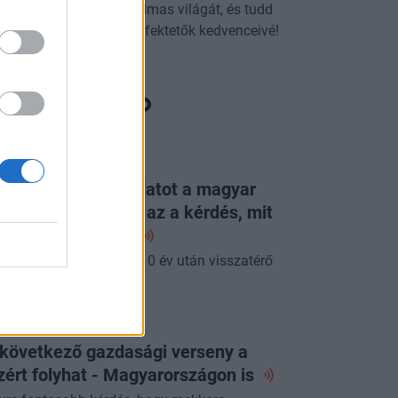
dezd fel az ETF-ek izgalmas világát, és tudd
g, miért válhatnak a befektetők kedvenceivé!
ORTFOLIO CHECKLIST
g látott ilyen jó adatot a magyar
zdaság: már csak az a kérdés, mit
p erre a
jegybank
pénteki Checklistben a 10 év után visszatérő
acsony infláció.
ORTFOLIO CHECKLIST
 következő gazdasági verseny a
zért folyhat - Magyarországon
is