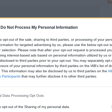
Ös
agyot ment az arany, emelkedtek a tőzsdék
-
Do Not Process My Personal Information
nt a magyar tőzsde
DÍ
nomítójában
Li
to opt-out of the sale, sharing to third parties, or processing of your per
am
formation for targeted advertising by us, please use the below opt-out s
r selection. Please note that after your opt-out request is processed y
Is
A ÉVES KERETE AZ ÚJ AKTÍV MAGYAROK
eing interest-based ads based on personal information utilized by us or
ta
disclosed to third parties prior to your opt-out. You may separately opt-
INTRA NŐ. A FIATALOK SZÁMÁRA
Me
losure of your personal information by third parties on the IAB’s list of
me
. This information may also be disclosed by us to third parties on the
IA
SAL EGYÜTT A MUNKÁLTATÓK AKÁR ÉVI 2,37
al
Participants
that may further disclose it to other third parties.
VEZŐ ADÓZÁS MELLETT.
st
ak
fog minősülni a munkáltató által a munkavállaló
DÍ
l Data Processing Opt Outs
Di
tyán. A munkáltató ezen az összegen felül is
pa
o opt-out of the Sharing of my personal data.
 már egyes meghatározott juttatásként adózik. A