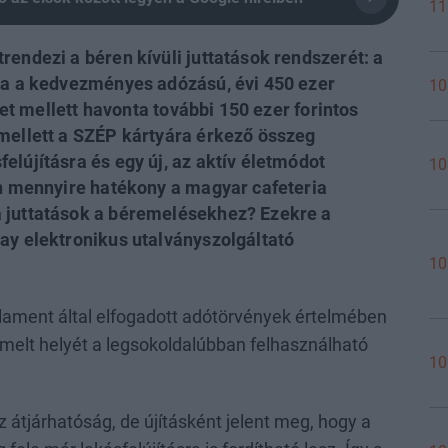
11
rendezi a béren kívüli juttatások rendszerét: a
ára a kedvezményes adózású, évi 450 ezer
10
eret mellett havonta további 150 ezer forintos
Emellett a SZÉP kártyára érkező összeg
elújításra és egy új, az aktív életmódot
10
an mennyire hatékony a magyar cafeteria
a juttatások a béremelésekhez? Ezekre a
ay elektronikus utalványszolgáltató
10
rlament által elfogadott adótörvények értelmében
emelt helyét a legsokoldalúbban felhasználható
10
z átjárhatóság, de újításként jelent meg, hogy a