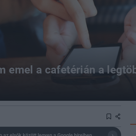
em emel a cafetérián a legt
olio az elsők között legyen a Google híreiben