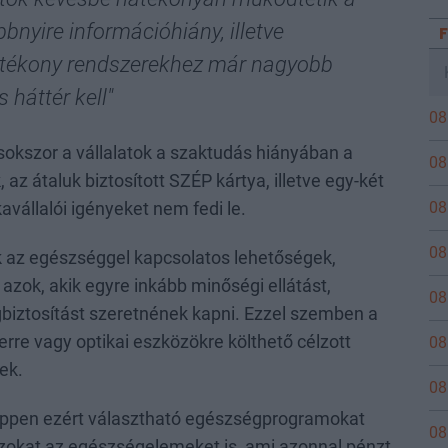
bnyire információhiány, illetve
hatékony rendszerekhez már nagyobb
 háttér kell"
08
 sokszor a vállalatok a szaktudás hiányában a
08
z átaluk biztosított SZÉP kártya, illetve egy-két
08
avállalói igényeket nem fedi le.
08
k az egészséggel kapcsolatos lehetőségek,
azok, akik egyre inkább minőségi ellátást,
08
iztosítást szeretnének kapni. Ezzel szemben a
rre vagy optikai eszközökre költhető célzott
08
ek.
08
él éppen ezért választható egészségprogramokat
08
zokat az egészségelemeket is, ami azonnal pénzt