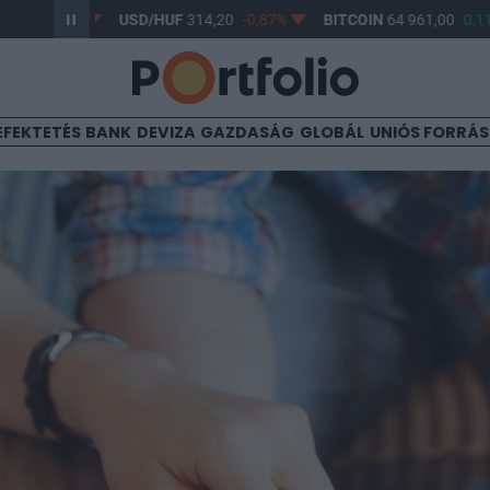
-0,61%
USD/HUF
314,20
-0,87%
BITCOIN
64 961,00
0,11%
EFEKTETÉS
BANK
DEVIZA
GAZDASÁG
GLOBÁL
UNIÓS FORRÁ