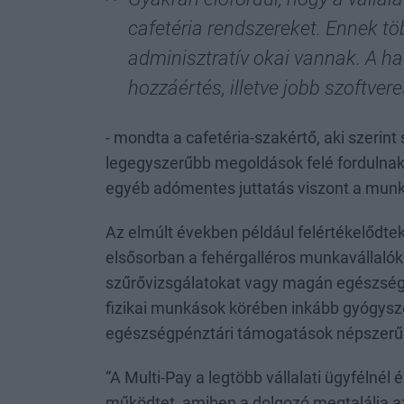
cafetéria rendszereket. Ennek töb
adminisztratív okai vannak. A 
hozzáértés, illetve jobb szoftveres
- mondta a cafetéria-szakértő, aki szerint
legegyszerűbb megoldások felé fordulnak, a
egyéb adómentes juttatás viszont a munk
Az elmúlt években például felértékelődte
elsősorban a fehérgalléros munkavállalók 
szűrővizsgálatokat vagy magán egészségb
fizikai munkások körében inkább gyógysze
egészségpénztári támogatások népszerű
“A Multi-Pay a legtöbb vállalati ügyféln
működtet, amiben a dolgozó megtalálja a