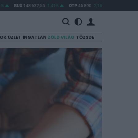
BUX
148 632,55
1,41%
OTP
46 890
2,16%
MOL
4 650
0,22
SOK
ÜZLET
INGATLAN
ZÖLD VILÁG
TŐZSDE