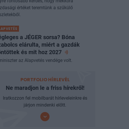
yre fontosabb kérdés, hogy mekkora
zdasági értéket teremtünk a szűkülő
szletekből.
LAPVETÉS
égleges a JÉGER sorsa? Bóna
abolcs elárulta, miért a gazdák
ntöttek és mit hoz
2027
miniszter az Alapvetés vendége volt.
PORTFOLIO HÍRLEVÉL
Ne maradjon le a friss hírekről!
Iratkozzon fel mobilbarát hírleveleinkre és
járjon mindenki előtt.