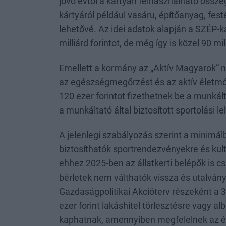
jövő évtől a kártyán felhasználható összeg 
kártyáról például vasáru, építőanyag, fest
lehetővé. Az idei adatok alapján a SZÉP-k
milliárd forintot, de még így is közel 90 mi
Emellett a kormány az „Aktív Magyarok” n
az egészségmegőrzést és az aktív életmó
120 ezer forintot fizethetnek be a munkál
a munkáltató által biztosított sportolási 
A jelenlegi szabályozás szerint a minim
biztosíthatók sportrendezvényekre és kult
ehhez 2025-ben az állatkerti belépők is c
bérletek nem válthatók vissza és utalván
Gazdaságpolitikai Akcióterv részeként a 3
ezer forint lakáshitel törlesztésre vagy alb
kaphatnak, amennyiben megfelelnek az él