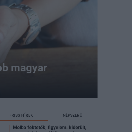
öbb magyar
FRISS HÍREK
NÉPSZERŰ
Molba fektetők, figyelem: kiderült,