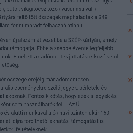
fele már lakásfelújításra is fordítható lesz. Így a
10
ék, bútor, világítóeszközök vásárlása válik
ártyára feltöltött összegek meghaladták a 348
lliárd forint maradt felhasználatlanul.
09
éven új alszámlát vezet be a SZÉP-kártyán, amely
dot támogatja. Ebbe a zsebbe évente legfeljebb
tatók. Emellett az adómentes juttatások közé kerül
09
lehetőség.
álbér összege erejéig már adómentesen
09
urális eseményekre szóló jegyek, bérletek, és
satlakoznak. Fontos kikötés, hogy ezek a jegyek és
yként sem használhatók fel. Az Új
5 év alatti munkavállalók havi szinten akár 150
08
érleti díjra fordítható lakhatási támogatást is
etkori feltételeknek.