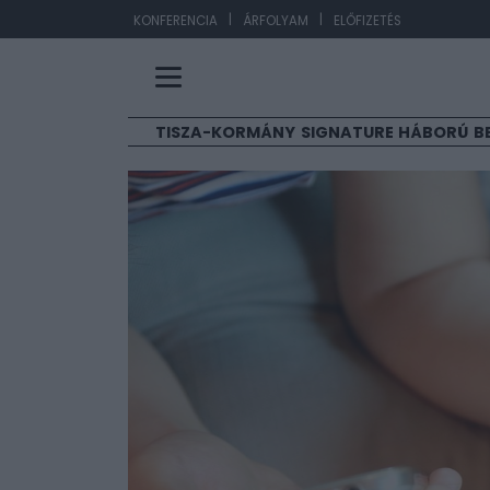
|
|
EUR/HUF
363,17
KONFERENCIA
ÁRFOLYAM
ELŐFIZETÉS
TISZA-KORMÁNY
SIGNATURE
HÁBORÚ
B