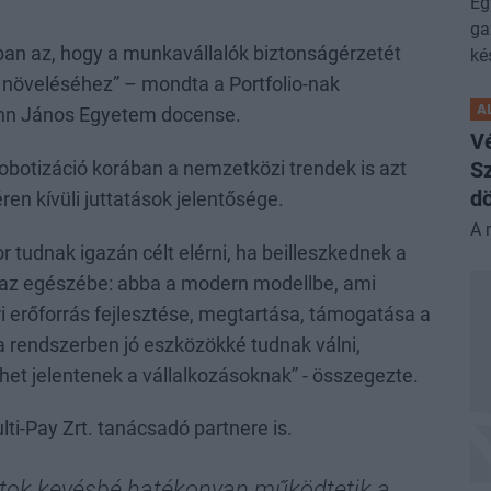
.
Eg
ga
rban az, hogy a munkavállalók biztonságérzetét
ké
k növeléséhez” – mondta a Portfolio-nak
A
nn János Egyetem docense.
V
Sz
obotizáció korában a nemzetközi trendek is azt
dö
ren kívüli juttatások jelentősége.
A 
r tudnak igazán célt elérni, ha beilleszkednek a
k az egészébe: abba a modern modellbe, ami
i erőforrás fejlesztése, megtartása, támogatása a
a rendszerben jó eszközökké tudnak válni,
het jelentenek a vállalkozásoknak” - összegezte.
ulti-Pay Zrt. tanácsadó partnere is.
latok kevésbé hatékonyan működtetik a