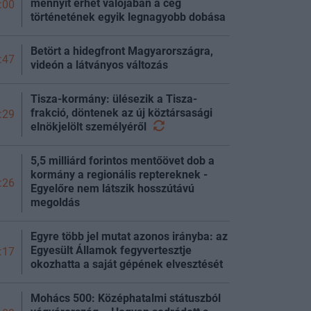
mennyit érhet valójában a cég
:00
történetének egyik legnagyobb dobása
Betört a hidegfront Magyarországra,
:47
videón a látványos változás
Tisza-kormány: ülésezik a Tisza-
frakció, döntenek az új köztársasági
:29
elnökjelölt
személyéről
5,5 milliárd forintos mentőövet dob a
kormány a regionális reptereknek -
:26
Egyelőre nem látszik hosszútávú
megoldás
Egyre több jel mutat azonos irányba: az
Egyesült Államok fegyvertesztje
:17
okozhatta a saját gépének elvesztését
Mohács 500: Középhatalmi státuszból