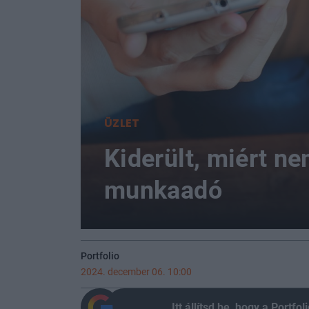
ÜZLET
Kiderült, miért n
munkaadó
Portfolio
2024. december 06. 10:00
Itt állítsd be, hogy a Portf