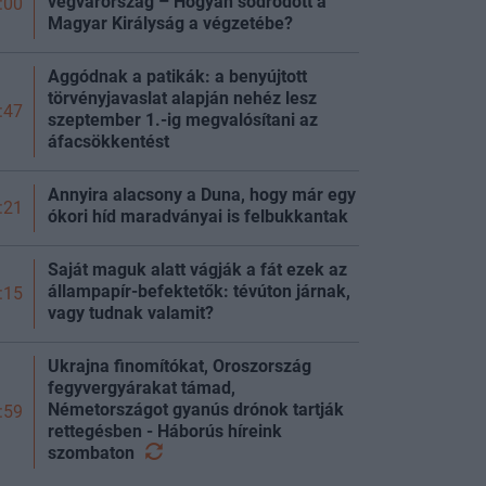
végvárország – Hogyan sodródott a
:00
Magyar Királyság a végzetébe?
Aggódnak a patikák: a benyújtott
törvényjavaslat alapján nehéz lesz
:47
szeptember 1.-ig megvalósítani az
áfacsökkentést
Annyira alacsony a Duna, hogy már egy
:21
ókori híd maradványai is felbukkantak
Saját maguk alatt vágják a fát ezek az
állampapír-befektetők: tévúton járnak,
:15
vagy tudnak valamit?
Ukrajna finomítókat, Oroszország
fegyvergyárakat támad,
Németországot gyanús drónok tartják
:59
rettegésben - Háborús híreink
szombaton