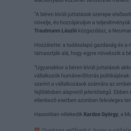
alacsonyabb közteher befizetése mellett
“A béren kívüli juttatások szerepe elsőso
növelje, és hozzájáruljon a teljesítményü
Trautmann László
közgazdász, a Neuma
Hozzátette: a tudásalapú gazdaság és a r
támasztják alá, hogy egyre növekszik a bé
“Ugyanakkor a béren kívüli juttatások akko
vállalkozók humánerőforrás politikájána
szerint a vállalkozások számára az ember
fejlődésben alapvető jelentőségű. Ebben 
ellenkező esetben azonban felesleges ter
Hasonlóan vélekedik
Kardos György
, a M
Gyakran előfordul, hogy a válla