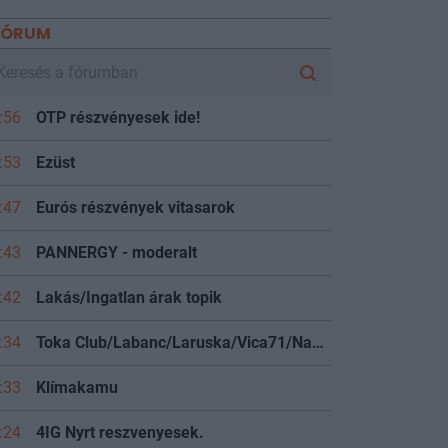
FÓRUM
:56
OTP részvényesek ide!
:53
Ezüst
:47
Eurós részvények vitasarok
:43
PANNERGY - moderalt
:42
Lakás/Ingatlan árak topik
:34
Toka Club/Labanc/Laruska/Vica71/Nacky/Bpali/Oldrider/Josefernando/Mcbull/Kawaszabi
:33
Klímakamu
:24
4IG Nyrt reszvenyesek.