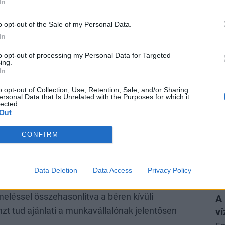
In
ren kívüli juttatás esetén a teljes adóteher a
Fe
me
 jövedelemadóból és 13% szociális hozzájárulási
o opt-out of the Sale of my Personal Data.
zott juttatások esetén az adóalapot meg kell
In
 és ez után az adóalap után kell megfizetni a 15%
to opt-out of processing my Personal Data for Targeted
hozzájárulási adót. Ezzel a béren kívüli juttatás
ing.
In
r keletkezik a juttatáson.
o opt-out of Collection, Use, Retention, Sale, and/or Sharing
P
ersonal Data that Is Unrelated with the Purposes for which it
lected.
k is, de kevesen tudják jól kihasználni
Ré
Out
ga
es meghatározott juttatások esetén csak a
lé
CONFIRM
, szemben a bérként adóztatandó összegekkel,
A 
 jövedelemadó és egyéni járulékfizetési
al
Data Deletion
Data Access
Privacy Policy
P
meléssel összehasonlítva a béren kívüli
A
t tud ajánlati a munkavállalónak jelentősen
ví