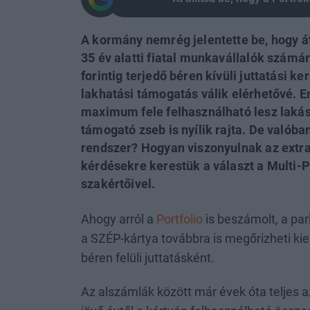
A kormány nemrég jelentette be, hogy át
35 év alatti fiatal munkavállalók szám
forintig terjedő béren kívüli juttatási k
lakhatási támogatás válik elérhetővé. 
maximum fele felhasználható lesz lakásf
támogató zseb is nyílik rajta. De valób
rendszer? Hogyan viszonyulnak az extr
kérdésekre kerestük a választ a Multi-P
szakértőivel.
Ahogy arról a
Portfolio
is beszámolt, a pa
a SZÉP-kártya továbbra is megőrizheti ki
béren felüli juttatásként.
Az alszámlák között már évek óta teljes a