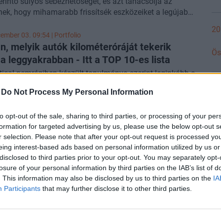
érintő súlyos sebezhetőséget, és azt tanácsolja az
nek, hogy mihamarabb frissítsék eszközeiket a legújabb
re - írja a
Bleeping Computer
.
20
ember 03. 09:54 | Portfolio
, melyik autók kilométeróráját tekerik
Ös
 a leggyakrabban - Itt a TOP 10-es lista
tical nemrégiben készült tanulmánya szerint leginkább a
émium autók vásárlóit fenyegeti annak a veszélye, hogy
-
Do Not Process My Personal Information
kert kilométerórájú autót vásárolnak. Az informatikai
gáltató összesen 18 országban, több mint 700 ezer
autó-történeti jelentést elemzett ki 2020 novembere és
to opt-out of the sale, sharing to third parties, or processing of your per
us 10. 16:19 | Portfolio
formation for targeted advertising by us, please use the below opt-out s
embere között - írja az
Infostart
.
ák, németek, spanyolok, angolok? Dehogy, a
r selection. Please note that after your opt-out request is processed y
odell szerint nem ők nyerik a foci Eb-t
eing interest-based ads based on personal information utilized by us or
tak lesznek a németek. És a spanyolok meg az angolok
disclosed to third parties prior to your opt-out. You may separately opt-
 nem ők nyerik a holnap kezdődő foci Eb-t, a Goldman
losure of your personal information by third parties on the IAB’s list of
tudó szupermodellje ugyanis a belgákat dobta ki
. This information may also be disclosed by us to third parties on the
IA
ek. A magyar szurkolók sem igazán örülhetnek, a
Participants
that may further disclose it to other third parties.
k ugyanis nulla ponttal eshet ki az egyébként
ember 16. 10:05 | Portfolio
tan nehéz csoportból.
ilág 10 legjobban fizetett modellje - Ennyit