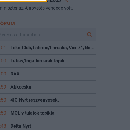
miniszter az Alapvetés vendége volt.
FÓRUM
:01
Toka Club/Labanc/Laruska/Vica71/Nacky/Bpali/Oldrider/Josefernando/Mcbull/Kawaszabi
:00
Lakás/Ingatlan árak topik
:00
DAX
:59
Akkocska
:50
4IG Nyrt reszvenyesek.
:50
MOLly tulajok topikja
:48
Delta Nyrt