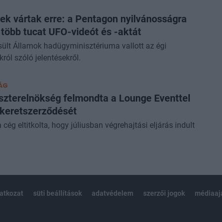
k vártak erre: a Pentagon nyilvánosságra
 több tucat UFO-videót és -aktát
ült Államok hadügyminisztériuma vallott az égi
król szóló jelentésekről.
ÁG
szterelnökség felmondta a Lounge Eventtel
 keretszerződését
 cég eltitkolta, hogy júliusban végrehajtási eljárás indult
latkozat
süti beállítások
adatvédelem
szerzői jogok
médiaaj