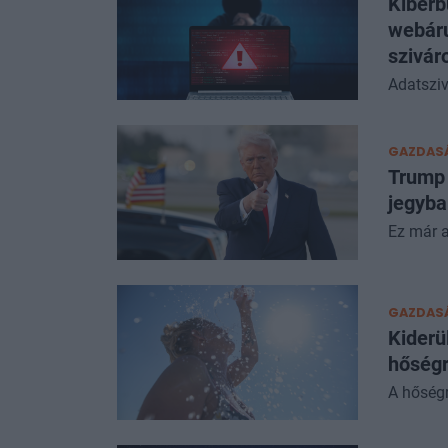
Kiberb
webáru
szivár
Adatsziv
GAZDAS
Trump 
jegyba
Ez már a
GAZDAS
Kiderü
hőség
A hőségr