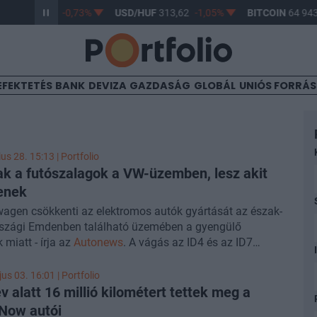
F
362,76
-0,73%
USD/HUF
313,62
-1,05%
BITCOIN
64 943,85
EFEKTETÉS
BANK
DEVIZA
GAZDASÁG
GLOBÁL
UNIÓS FORRÁ
us 28. 15:13 | Portfolio
ak a futószalagok a VW-üzemben, lesz akit
enek
agen csökkenti az elektromos autók gyártását az észak-
szági Emdenben található üzemében a gyengülő
 miatt - írja az
Autonews
. A vágás az ID4 és az ID7
os autókat érinti, a futószalagok a következő két hétben
értékben leállnak.
us 03. 16:01 | Portfolio
v alatt 16 millió kilométert tettek meg a
Now autói