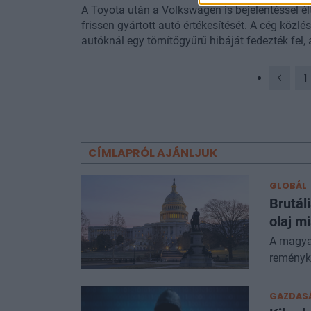
A Toyota után a Volkswagen is bejelentéssel élt
frissen gyártott autó értékesítését. A cég közlé
autóknál egy tömítőgyűrű hibáját fedezték fel,
írja a Reuters.
1
CÍMLAPRÓL AJÁNLJUK
GLOBÁL
Brutál
olaj m
A magya
reményk
GAZDAS