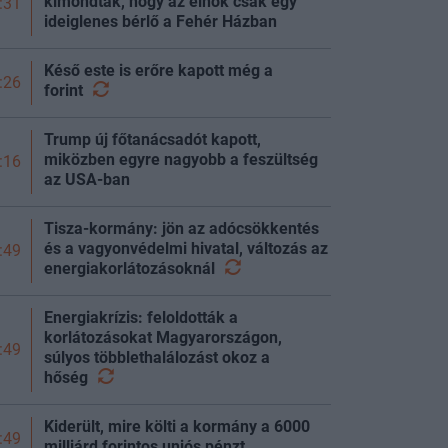
kimondták, hogy az elnök csak egy
:31
ideiglenes bérlő a Fehér Házban
Késő este is erőre kapott még a
:26
forint
Trump új főtanácsadót kapott,
miközben egyre nagyobb a feszültség
:16
az USA-ban
Tisza-kormány: jön az adócsökkentés
és a vagyonvédelmi hivatal, változás az
:49
energiakorlátozásoknál
Energiakrízis: feloldották a
korlátozásokat Magyarországon,
:49
súlyos többlethalálozást okoz a
hőség
Kiderült, mire költi a kormány a 6000
:49
milliárd forintos uniós pénzt