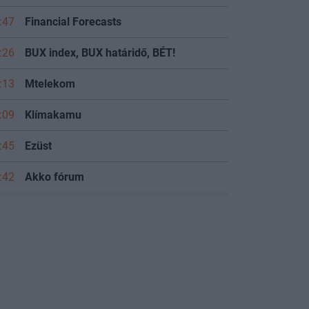
:47
Financial Forecasts
:26
BUX index, BUX határidő, BÉT!
:13
Mtelekom
:09
Klímakamu
:45
Ezüst
:42
Akko fórum