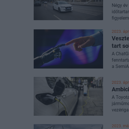
Négy év 
időtarta
figyelem
felhaszn
autókat,
2023. ápri
a megtet
Veszte
összegyű
tart s
tájékozta
A ChatGP
fenntart
a SemiAn
igényelh
2023. ápri
Ambici
A Toyota
járműmod
vezériga
2023. már