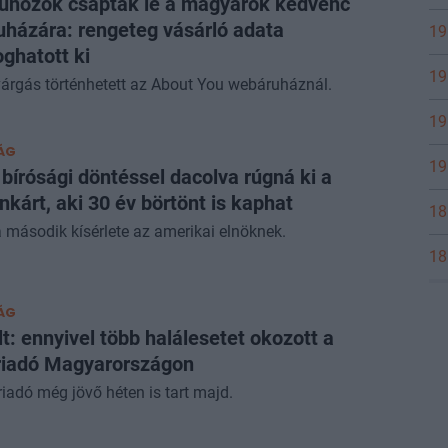
űnözők csaptak le a magyarok kedvenc
házára: rengeteg vásárló adata
19
oghatott ki
19
árgás történhetett az About You webáruháznál.
19
ÁG
19
bírósági döntéssel dacolva rúgná ki a
nkárt, aki 30 év börtönt is kaphat
18
 második kísérlete az amerikai elnöknek.
18
ÁG
lt: ennyivel több halálesetet okozott a
riadó Magyarországon
iadó még jövő héten is tart majd.