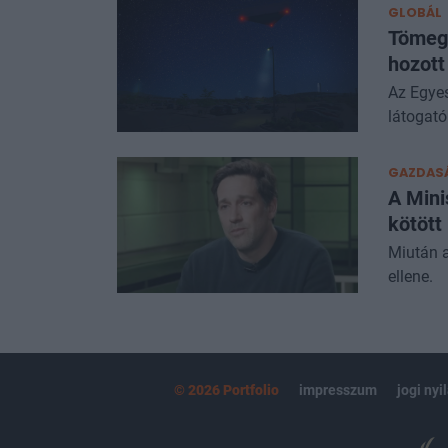
GLOBÁL
Tömege
hozott
Az Egyes
látogató
GAZDAS
A Mini
kötött
Miután a
ellene.
© 2026 Portfolio
impresszum
jogi nyi