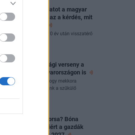
ORTFOLIO CHECKLIST
g látott ilyen jó adatot a magyar
zdaság: már csak az a kérdés, mit
p erre a
jegybank
pénteki Checklistben a 10 év után visszatérő
acsony infláció.
ORTFOLIO CHECKLIST
 következő gazdasági verseny a
zért folyhat - Magyarországon
is
yre fontosabb kérdés, hogy mekkora
zdasági értéket teremtünk a szűkülő
szletekből.
LAPVETÉS
égleges a JÉGER sorsa? Bóna
abolcs elárulta, miért a gazdák
ntöttek és mit hoz
2027