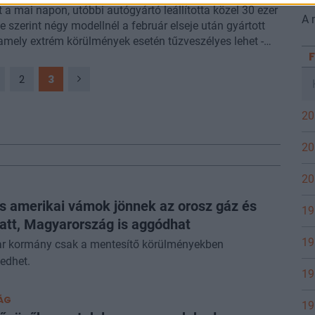
 a mai napon, utóbbi autógyártó leállította közel 30 ezer
A 
se szerint négy modellnél a február elseje után gyártott
 amely extrém körülmények esetén tűzveszélyes lehet -
2
3
20
20
20
is amerikai vámok jönnek az orosz gáz és
19
iatt, Magyarország is aggódhat
19
r kormány csak a mentesítő körülményekben
edhet.
19
ÁG
19