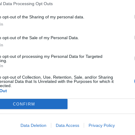
P
nek
l Data Processing Opt Outs
Ré
ította a
Forbes
a világ legjobban kereső modelljeinek
ga
o opt-out of the Sharing of my personal data.
, a 10 legjobban fizetett szupermodell összesen 113 millió
lé
itt haza a 2017. június 1. és a 2018. június 1. közötti
In
an. Íme a lista.
A 
o opt-out of the Sale of my Personal Data.
al
i-új modellje
In
ki bevezeti megújított, Esztergomban gyártott modelljét,
P
to opt-out of processing my Personal Data for Targeted
uki Zrt. vezérigazgatója hétfőn újságíróknak
ing.
A
In
ví
o opt-out of Collection, Use, Retention, Sale, and/or Sharing
Eg
ersonal Data that Is Unrelated with the Purposes for which it
lected.
 a világot
ga
Out
ké
kleáris fegyverek, opciók, na, mi a közös bennük? Hát
ematikusok egyenletei jelentik. Ki ne hallott volna már
CONFIRM
elméletéről? Sok tudós és matematikus alkotott már
A
er nyomán összeszedtünk tíz olyan egyenletet, amelyek
V
Data Deletion
Data Access
Privacy Policy
Sz
ángolhatnak
dö