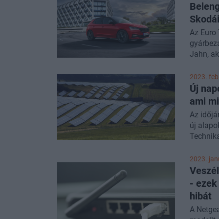
Beleng
Skodái
Az Euro
gyárbezá
Jahn, ak
marketin
2023. febr
Új nap
ami mi
Az időjá
új alapo
Technika
alkotott
államtit
2023. janu
mutat, m
Veszél
szavaz.
- ezek 
hibát
A Netgea