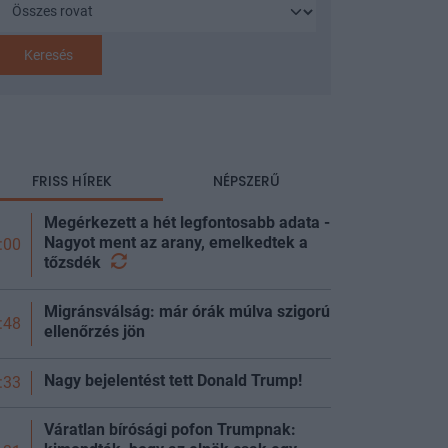
Keresés
FRISS HÍREK
NÉPSZERŰ
Megérkezett a hét legfontosabb adata -
Nagyot ment az arany, emelkedtek a
:00
tőzsdék
Migránsválság: már órák múlva szigorú
:48
ellenőrzés jön
Nagy bejelentést tett Donald Trump!
:33
Váratlan bírósági pofon Trumpnak: