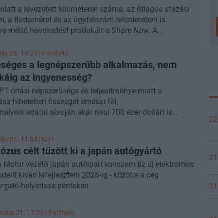
alatt a levezetett kilométerek száma, az átlagos utazási
m, a flottaméret és az ügyfélszám tekintetében is
re méltó növekedést produkált a Share Now. A
álók az elmúlt egy évben négyszer annyit használták az
 mint az indulás első tizenkét hónapjában. Ugyanezt jelzi
lis 26. 10:27 | Portfolio
t távolság növekedésének üteme is: a négy év során
séges a legnépszerűbb alkalmazás, nem
lt, közel 16 millió kilométerből 8 millió 2022 „termése” -
okáig az ingyenesség?
tta a szolgáltató a Portfolio-t.
T óriási népszerűsége és teljesítménye miatt a
ása hihetetlen összeget emészt fel,
alysis adatai alapján akár napi 700 ezer dollárt is
22
et – írta meg a
futurism.com
.
lis 07. 11:04 |
MTI
ózus célt tűzött ki a japán autógyártó
21
 Motor vezető japán autóipari konszern tíz új elektromos
ellt kíván kifejleszteni 2026-ig - közölte a cég
zgató-helyettese pénteken
21
cius 21. 17:23 | Portfolio