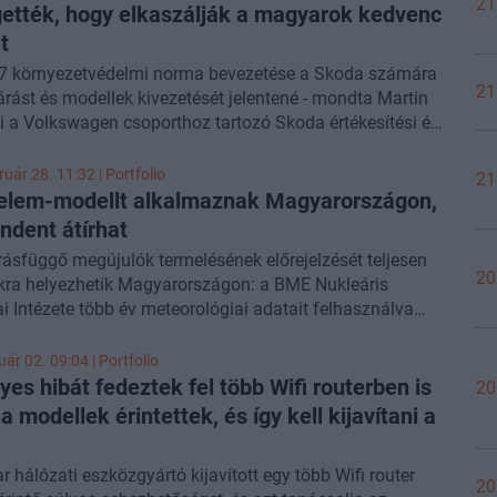
21
ették, hogy elkaszálják a magyarok kedvenc
t
 7 környezetvédelmi norma bevezetése a Skoda számára
21
rást és modellek kivezetését jelentené - mondta Martin
i a Volkswagen csoporthoz tartozó Skoda értékesítési és
g vezetője.
uár 28. 11:32 | Portfolio
21
elem-modellt alkalmaznak Magyarországon,
ndent átírhat
rásfüggő megújulók termelésének előrejelzését teljesen
20
kra helyezhetik Magyarországon: a BME Nukleáris
i Intézete több év meteorológiai adatait felhasználva
 meg egy új gépi neurális rendszert. Aszódi Attila volt
kár szerint ez az atomenergia mellett szóló eredményeket
ár 02. 09:04 | Portfolio
iközben az Európai Unió a hidrogén felhasználásra
yes hibát fedeztek fel több Wifi routerben is
20
a modellek érintettek, és így kell kijavítani a
r hálózati eszközgyártó kijavított egy több Wifi router
20