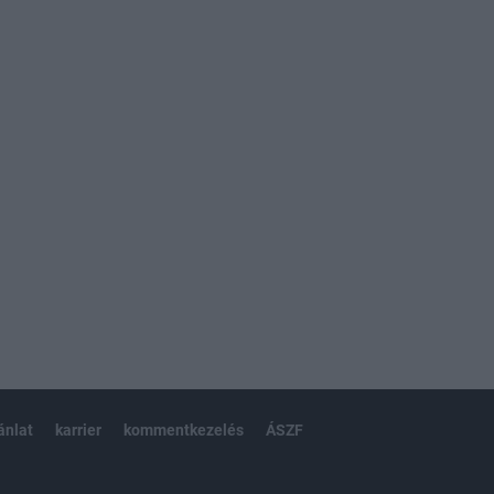
ánlat
karrier
kommentkezelés
ÁSZF