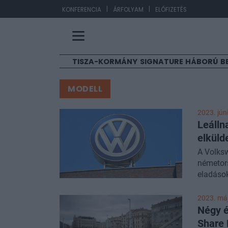
|
|
EUR/HU
KONFERENCIA
ÁRFOLYAM
ELŐFIZETÉS
TISZA-KORMÁNY
SIGNATURE
HÁBORÚ
B
MODELL
2023. júni
Leálln
elküld
A Volksw
németor
eladások
elektrom
teljes m
2023. máj
Négy é
Share 