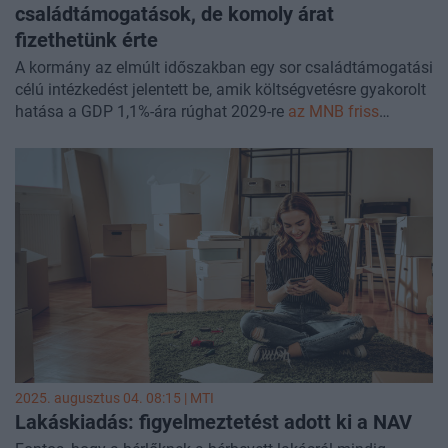
családtámogatások, de komoly árat
fizethetünk érte
A kormány az elmúlt időszakban egy sor családtámogatási
célú intézkedést jelentett be, amik költségvetésre gyakorolt
hatása a GDP 1,1%-ára rúghat 2029-re
az MNB friss
jelentése
szerint. A nemzeti bank elemzése alapján az
alacsonyabb jövedelemmel rendelkezők profitálhatnak a
leginkább, noha a mi korábbi elemzésünk némileg
borúlátóbb.
2025. augusztus 04. 08:15 |
MTI
Lakáskiadás: figyelmeztetést adott ki a NAV