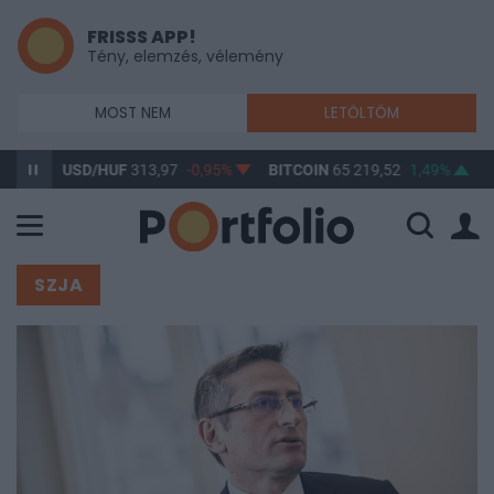
FRISSS APP!
Tény, elemzés, vélemény
MOST NEM
LETÖLTÖM
USD/HUF
313,97
-0,95%
BITCOIN
65 219,52
1,49%
BUX
148 3
SZJA