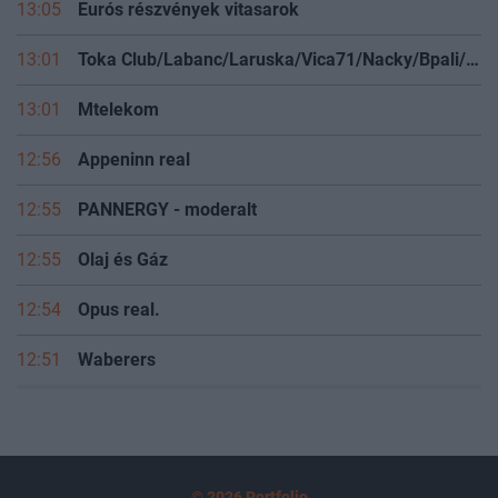
13:05
Eurós részvények vitasarok
13:01
Toka Club/Labanc/Laruska/Vica71/Nacky/Bpali/Oldrider/Josefernando/Mcbull/Kawaszabi
13:01
Mtelekom
12:56
Appeninn real
12:55
PANNERGY - moderalt
12:55
Olaj és Gáz
12:54
Opus real.
12:51
Waberers
© 2026 Portfolio