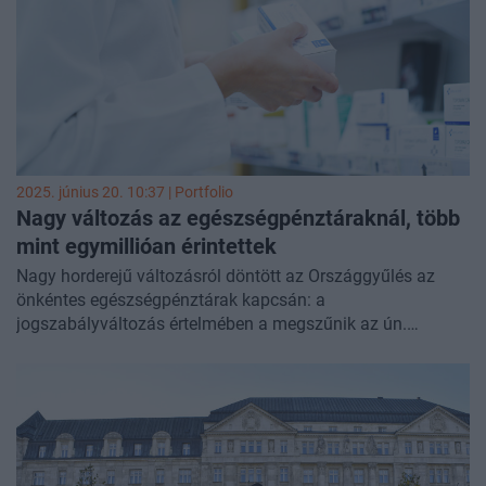
2025. június 20. 10:37 | Portfolio
Nagy változás az egészségpénztáraknál, több
mint egymillióan érintettek
Nagy horderejű változásról döntött az Országgyűlés az
önkéntes egészségpénztárak kapcsán: a
jogszabályváltozás értelmében a megszűnik az ún.
önsegélyező szolgáltatásokra vonatkozó 180 napos
várakozási idő. Ez azt jelenti, hogy a tagok és a
munkáltatók befizetései azonnal felhasználhatóvá válnak
minden területen, így ezentúl féléves várakozás nélkül
igényelhetnek a tagok például lakáshitel-törlesztéshez,
gyermekszületéshez, beiskolázáshoz, felsőoktatási