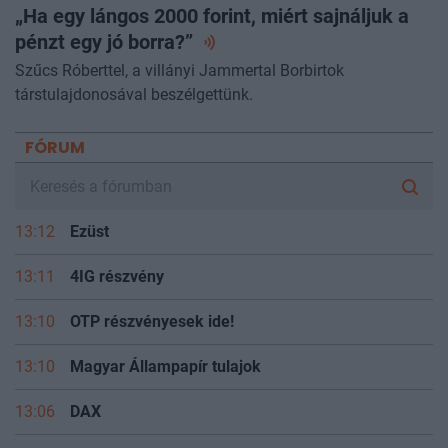
„Ha egy lángos 2000 forint, miért sajnáljuk a
pénzt egy jó
borra?”
Szűcs Róberttel, a villányi Jammertal Borbirtok
társtulajdonosával beszélgettünk.
FÓRUM
13:12
Ezüst
13:11
4IG részvény
13:10
OTP részvényesek ide!
13:10
Magyar Állampapír tulajok
13:06
DAX