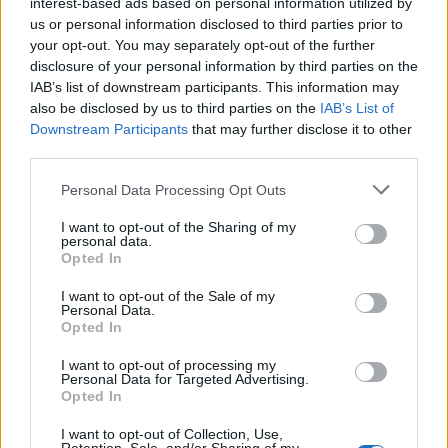
interest-based ads based on personal information utilized by
us or personal information disclosed to third parties prior to
your opt-out. You may separately opt-out of the further
disclosure of your personal information by third parties on the
IAB’s list of downstream participants. This information may
also be disclosed by us to third parties on the
IAB’s List of
Downstream Participants
that may further disclose it to other
2025. május 11. 14:31 | Portfolio
third parties.
Közeleg az szja-bevallás és az 1+1 százalék
Personal Data Processing Opt Outs
felajánlásának határideje, 900 ezren már
léptek
I want to opt-out of the Sharing of my
personal data.
A személyi jövedelemadó bevallásának, illetve az adó 1+1
Opted In
százaléka felajánlásának május 20-i határideje már
közeleg, és eddig utóbbi kapcsán már több, mint 900 ezren
I want to opt-out of the Sale of my
Personal Data.
megtették a felajánlásukat – hívta fel a figyelmet
Opted In
közleményében a NAV.
I want to opt-out of processing my
Personal Data for Targeted Advertising.
Opted In
I want to opt-out of Collection, Use,