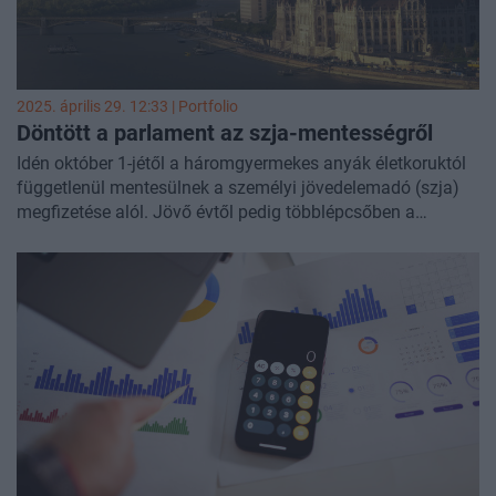
2025. április 29. 12:33 | Portfolio
Döntött a parlament az szja-mentességről
Idén október 1-jétől a háromgyermekes anyák életkoruktól
függetlenül mentesülnek a személyi jövedelemadó (szja)
megfizetése alól. Jövő évtől pedig többlépcsőben a
kétgyermekes édesanyákra is kiterjesztik a kedvezményt.