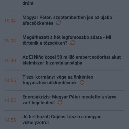
drónt
Magyar Péter: szeptemberben jön az újabb
15:04
áfacsökkentés
Megérkezett a hét legfontosabb adata - Mi
15:03
történik a
tőzsdéken?
Az El Niño közel 50 millió embert sodorhat akut
15:00
élelmiszer-bizonytalanságba
Tisza-kormány: vége az önkéntes
14:55
fogyasztáscsökkentésnek
Energiakrízis: Magyar Péter megtette a várva
14:55
várt
bejelentést
Jó hírt hozott Gajdos László a magyar
14:55
vízhelyzetről