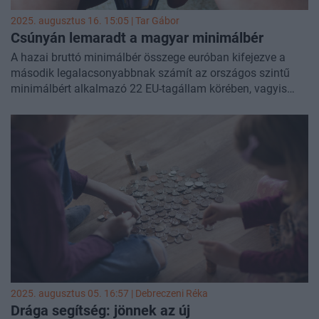
2025. augusztus 16. 15:05 |
Tar Gábor
Csúnyán lemaradt a magyar minimálbér
A hazai bruttó minimálbér összege euróban kifejezve a
második legalacsonyabbnak számít az országos szintű
minimálbért alkalmazó 22 EU-tagállam körében, vagyis
csak a bolgár minimálbért haladja meg – derül ki az
Eurofound 2025. januári adatokon alapuló
elemzéséből
. A
szociális, foglalkoztatási és munkaügyi kérdésekkel
foglalkozó uniós ügynökség előző (2024. januári adatokon
alapuló) felmérésében a magyar minimálbér euróban
kifejezett összege még a román minimálbért is
meghaladta, azonban Romániában két emelés révén közel
23%-kal nőtt az előírt legkisebb kereset összege 2024
januárja és 2025 januárja között szemben a hazai 9%-os
emeléssel.
2025. augusztus 05. 16:57 |
Debreczeni Réka
Drága segítség: jönnek az új