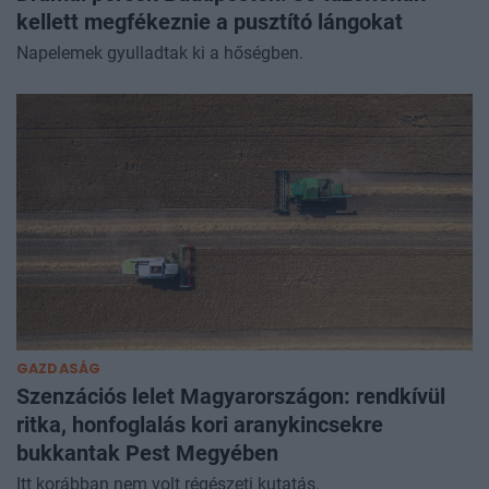
kellett megfékeznie a pusztító lángokat
Napelemek gyulladtak ki a hőségben.
GAZDASÁG
Szenzációs lelet Magyarországon: rendkívül
ritka, honfoglalás kori aranykincsekre
bukkantak Pest Megyében
Itt korábban nem volt régészeti kutatás.