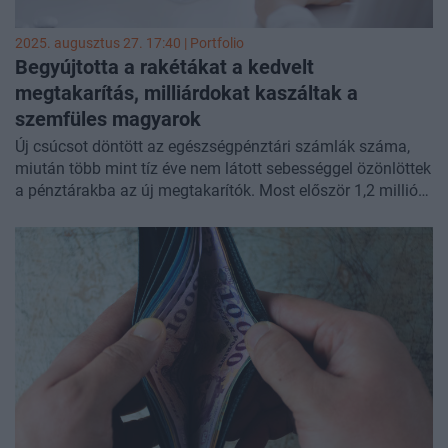
2025. augusztus 27. 17:40 | Portfolio
Begyújtotta a rakétákat a kedvelt
megtakarítás, milliárdokat kaszáltak a
szemfüles magyarok
Új csúcsot döntött az egészségpénztári számlák száma,
miután több mint tíz éve nem látott sebességgel özönlöttek
a pénztárakba az új megtakarítók. Most először 1,2 millió
fölé emelkedett a taglétszám, és fél év alatt 34 milliárd
forintot helyeztek el a számláikon a pénztártagok. Sőt, a
múlt évi befizetésekre járó állami támogatásból is
beérkezett a számlákra 19 milliárd forint. A megtakarítás
legnépszerűbb felhasználási céljai változatlanul az
egészségügyi szolgáltatások igénybevétele, illetve a
gyógyszerek vásárlása voltak, az összes kiadás 77%-a
ezekre ment el az idei első félévben.