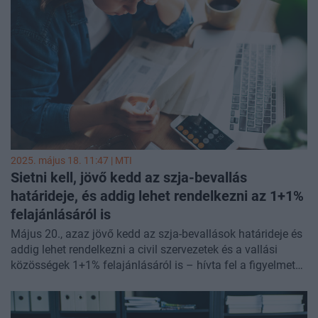
(NAV) az MTI-vel.
2025. május 18. 11:47 |
MTI
Sietni kell, jövő kedd az szja-bevallás
határideje, és addig lehet rendelkezni az 1+1%
felajánlásáról is
Május 20., azaz jövő kedd az szja-bevallások határideje és
addig lehet rendelkezni a civil szervezetek és a vallási
közösségek 1+1% felajánlásáról is – hívta fel a figyelmet
vasárnapi közleményében a Nemzeti Adó- és Vámhivatal
(NAV).