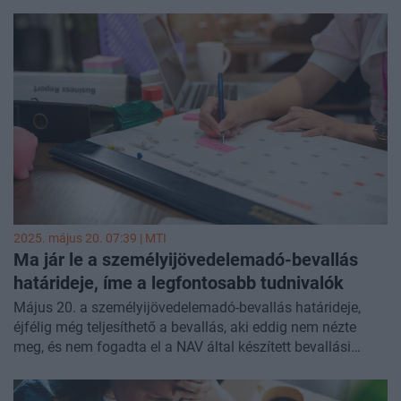
innovációért felelős miniszter szerdán Veresegyházon.
munka helyett a fogyasztást adóztatja. A kormány célja,
hogy ezt a rendszert tovább erősítse, Magyarország
forrásait továbbra is a magyar családokra és
vállalkozásokra fordítsa. Európa legnagyobb
adócsökkentési programjának köszönhetően így duplájára
fog emelkedni a családi adókedvezmény összege, SZJA-
mentessé válnak a három, majd fokozatosan a
kétgyermekes édesanyák is.
2025. május 20. 07:39 |
MTI
Ma jár le a személyijövedelemadó-bevallás
határideje, íme a legfontosabb tudnivalók
Május 20. a személyijövedelemadó-bevallás határideje,
éjfélig még teljesíthető a bevallás, aki eddig nem nézte
meg, és nem fogadta el a NAV által készített bevallási
tervezetet, annak a határidő lejártával az automatikusan
bevallássá válik - közölte a Nemzeti Adó- és Vámhivatal