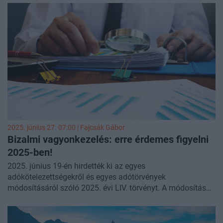
2025. június 27. 07:00 |
Fajcsák Gábor
Bizalmi vagyonkezelés: erre érdemes figyelni
2025-ben!
2025. június 19-én hirdették ki az egyes
adókötelezettségekről és egyes adótörvények
módosításáról szóló 2025. évi LIV. törvényt. A módosítások
egy része az osztalékkövetelések vagyonrendelésének
adókezelését érinti, másik része pedig a vagyonkezelő
alapítványok számviteli és adózási szabályait pontosítja. A