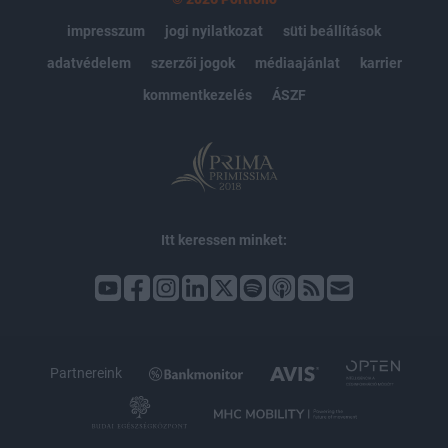
impresszum
jogi nyilatkozat
süti beállítások
adatvédelem
szerzői jogok
médiaajánlat
karrier
kommentkezelés
ÁSZF
Itt keressen minket:
Partnereink