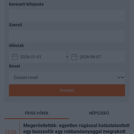
Keresett kifejezés
Szerző
Időszak
–
Rovat
Keresés
FRISS HÍREK
NÉPSZERŰ
Megerősítették: egyetlen rúgással hatástalanított
egy buszsofőr egy robbanóanyaggal megrakott
15:06