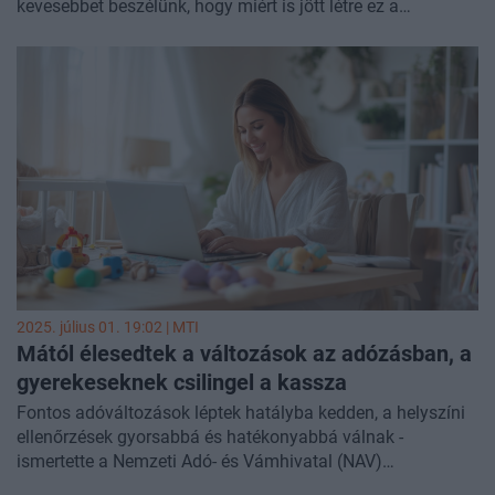
kevesebbet beszélünk, hogy miért is jött létre ez a
családtámogatási forma, mik lehetnek a céljai, illetve
miképpen nyerte el a mai formáját. Ebben a cikkben ezt a
kérdést járjuk körül.
2025. július 01. 19:02 |
MTI
Mától élesedtek a változások az adózásban, a
gyerekeseknek csilingel a kassza
Fontos adóváltozások léptek hatályba kedden, a helyszíni
ellenőrzések gyorsabbá és hatékonyabbá válnak -
ismertette a Nemzeti Adó- és Vámhivatal (NAV)
közleményében.