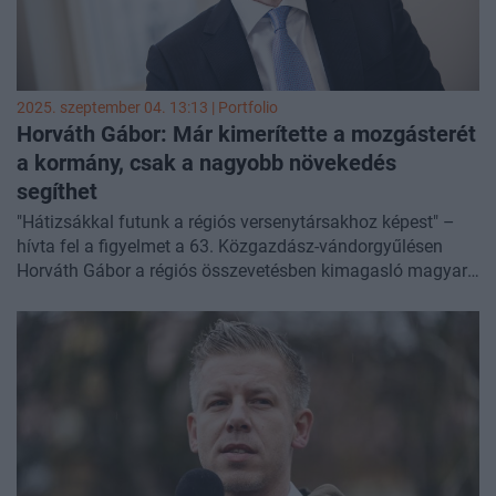
2025. szeptember 04. 13:13 | Portfolio
Horváth Gábor: Már kimerítette a mozgásterét
a kormány, csak a nagyobb növekedés
segíthet
"Hátizsákkal futunk a régiós versenytársakhoz képest" –
hívta fel a figyelmet a 63. Közgazdász-vándorgyűlésen
Horváth Gábor a régiós összevetésben kimagasló magyar
államadósságszintre utalva. A Költségvetési Tanács elnöke
szerint a kormánynak 300-400 milliárd forint körüli
adócsökkentési mozgástér állhatott rendelkezésére, de a
mostanáig bejelentett intézkedések hatására már 2026-ban
kimerül ez a mozgástér.