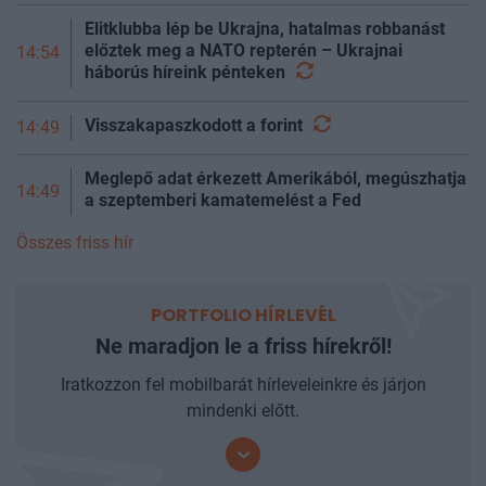
Elitklubba lép be Ukrajna, hatalmas robbanást
előztek meg a NATO repterén – Ukrajnai
14:54
háborús híreink
pénteken
Visszakapaszkodott a
forint
14:49
Meglepő adat érkezett Amerikából, megúszhatja
14:49
a szeptemberi kamatemelést a Fed
Összes friss hír
PORTFOLIO HÍRLEVÉL
Ne maradjon le a friss hírekről!
Iratkozzon fel mobilbarát hírleveleinkre és járjon
mindenki előtt.