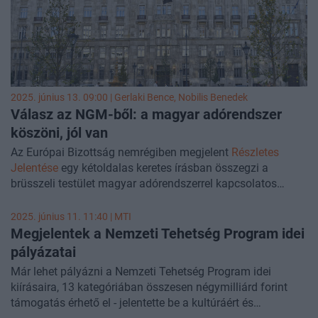
tandíjhoz, idősgondozáshoz kapcsolódó kifizetést is –
közölte az Önkéntes Pénztárak Országos Szövetsége
(ÖPOSZ).
2025. június 13. 09:00 |
Gerlaki Bence
,
Nobilis Benedek
Válasz az NGM-ből: a magyar adórendszer
köszöni, jól van
Az Európai Bizottság nemrégiben megjelent
Részletes
Jelentése
egy kétoldalas keretes írásban összegzi a
brüsszeli testület magyar adórendszerrel kapcsolatos
kritikáit. Bár az ebben szereplő
észrevételek
többsége nem
új, az anyag tömören összefoglalja azokat a rendszeresen
2025. június 11. 11:40 |
MTI
ismételt kritikákat, amelyek a Bizottság anyagaiban
Megjelentek a Nemzeti Tehetség Program idei
minduntalan visszaköszönnek – és melyekkel
pályázatai
kapcsolatban a testület többnyire ignorálja a
Már lehet pályázni a Nemzeti Tehetség Program idei
szakminisztérium ellenvetéseit. A magyar adórendszer
kiírásaira, 13 kategóriában összesen négymilliárd forint
egyértelműen a családok támogatására, a gyermekvállalás
támogatás érhető el - jelentette be a kultúráért és
ösztönzésére és a munkavállalásra ösztönöz, miközben a