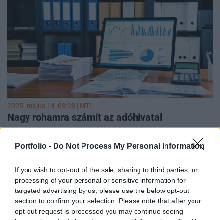
2025. május 14. 09:28 |
MTI
Nagy rohamra számít az adóhivatal
A Nemzeti Adó- és Vámhivatal (NAV) központi
ügyfélszolgálatai az szja-bevallás határidejének napján,
Portfolio -
Do Not Process My Personal Information
május 20-án hosszabbított nyitvatartással, reggel 8 óra 30
perctől 18 óráig várják az ügyfeleket - közölte a hatóság
If you wish to opt-out of the sale, sharing to third parties, or
szerdán az MTI-vel.
processing of your personal or sensitive information for
targeted advertising by us, please use the below opt-out
section to confirm your selection. Please note that after your
opt-out request is processed you may continue seeing