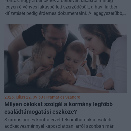
Fontos, hogy a bérlőknek a bérbevett lakásról mindig
legyen érvényes lakásbérleti szerződésük, a havi lakbér
kifizetését pedig érdemes dokumentálni. A legegyszerűbb,
ha a bérlők átutalással fizetnek és a közlemény rovatban
feltüntetik a dátumot és a "bérleti díj" megnevezést - hívta
fel a figyelmet hétfői közleményében a Nemzeti Adó- és
Vámhivatal (NAV).
2025. július 22. 09:50 |
Kramarics Szandra
Milyen célokat szolgál a kormány legfőbb
családtámogatási eszköze?
Számos pro és kontra érvet felsorolhatunk a családi
adókedvezménnyel kapcsolatban, arról azonban már