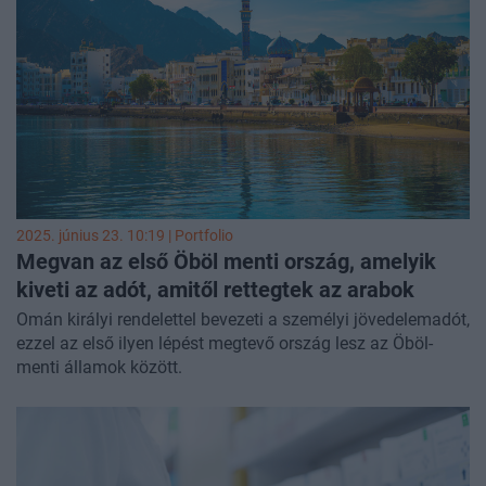
jogalkotói cél az adózási gyakorlat egységesítése. Az
alábbiakban a várható változásokat foglaljuk össze
röviden.
2025. június 23. 10:19 | Portfolio
Megvan az első Öböl menti ország, amelyik
kiveti az adót, amitől rettegtek az arabok
Omán királyi rendelettel bevezeti a személyi jövedelemadót,
ezzel az első ilyen lépést megtevő ország lesz az Öböl-
menti államok között.