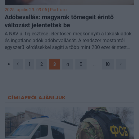
2025. április 29. 09:05 | Portfolio
Adóbevallás: magyarok tömegeit érintő
változást jelentettek be
A NAV új fejlesztése jelentősen megkönnyíti a lakáskiadók
és ingatlaneladók adóbevallását. A rendszer mostantól
egyszerű kérdésekkel segíti a több mint 200 ezer érintett
magánszemélyt, akiknek eddig manuálisan kellett
kiegészíteniük bevallási tervezetüket – számolt be a
1
2
3
4
5
...
18
Világgazdaság
.
CÍMLAPRÓL AJÁNLJUK