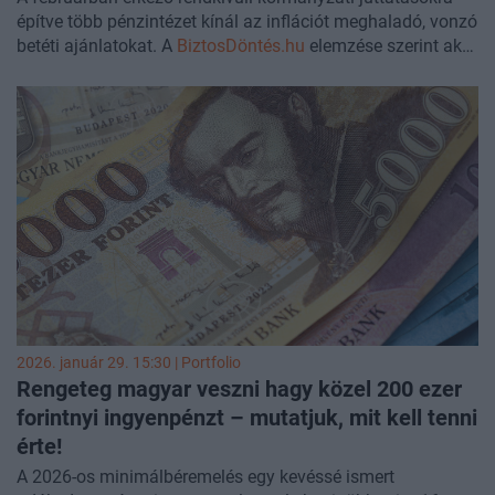
építve több pénzintézet kínál az inflációt meghaladó, vonzó
betéti ajánlatokat. A
BiztosDöntés.hu
elemzése szerint akár
évi 6 százalék feletti kamat is elérhető azok számára, akik
a frissen érkező pénzüket lekötött betétben helyezik el.
2026. január 29. 15:30 | Portfolio
Rengeteg magyar veszni hagy közel 200 ezer
forintnyi ingyenpénzt – mutatjuk, mit kell tenni
érte!
A 2026-os minimálbéremelés egy kevéssé ismert