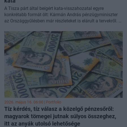
kata
A Tisza párt által beígért kata-visszahozatal egyre
konkrétabb formát ölt: Kármán András pénzügyminiszter
az Országgyűlésben már részleteket is elárult a tervekről. A
Magyar Kereskedelmi és Iparkamara most közzétett
vitaanyagában öt fő javaslati alternatívát vázolt fel az
adónem újraszabályozásához. A kamara elemzése
részletesen feltárja a 2013-ban bevezetett kata korábbi
visszaélési csatornáit – a munkabér katás számlázásától
az osztalékkivételen át a fiktív számlázásig –, amelyek a
költségvetésnek komoly bevételkiesést okoztak. Az MKIK
szerint a 2022-es reform ugyan indokolt volt, de túl
szigorúra sikerült, és sok valódi mikrovállalkozót is
kiszorított a rendszerből, ezért a legfontosabb kérdés most
az, hogy az újranyitás mellett hogyan lehet megelőzni a
korábbi hibákat. A szervezet közleményéből az is kiderült,
hogy a dokumentumot megküldték a Pénzügyminisztérium
2026. május 16. 06:00 | Portfolio
részére.
Tíz kérdés, tíz válasz a közelgő pénzesőről:
magyarok tömegei jutnak súlyos összeghez,
itt az anyák utolsó lehetősége