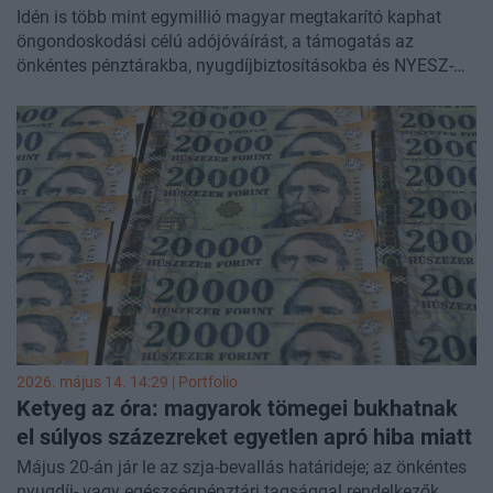
Idén is több mint egymillió magyar megtakarító kaphat
öngondoskodási célú adójóváírást, a támogatás az
önkéntes pénztárakba, nyugdíjbiztosításokba és NYESZ-
számlákra teljesített befizetések után jár. Az adójóváírás
megszerzésére már nincs sok idő, a május 20-i határidőig
benyújtandó adóbevallásban lehet azt igényelni. Sokan
vannak olyanok is, például a nemrég adómentessé váló
többgyermekes anyák, akik most utoljára részesülhetnek a
támogatásban. Tíz kérdésen keresztül mutatjuk a
legfontosabb tudnivalókat a közelgő pénzesőről.
2026. május 14. 14:29 | Portfolio
Ketyeg az óra: magyarok tömegei bukhatnak
el súlyos százezreket egyetlen apró hiba miatt
Május 20-án jár le az szja-bevallás határideje; az önkéntes
nyugdíj- vagy egészségpénztári tagsággal rendelkezők