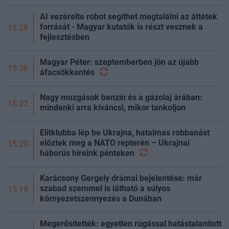
AI vezérelte robot segíthet megtalálni az áttétek
forrását - Magyar kutatók is részt vesznek a
15:28
fejlesztésben
Magyar Péter: szeptemberben jön az újabb
15:36
áfacsökkentés
Nagy mozgások benzin és a gázolaj árában:
15:22
mindenki arra kíváncsi, mikor tankoljon
Elitklubba lép be Ukrajna, hatalmas robbanást
előztek meg a NATO repterén – Ukrajnai
15:20
háborús híreink
pénteken
Karácsony Gergely drámai bejelentése: már
szabad szemmel is látható a súlyos
15:19
környezetszennyezés a Dunában
Megerősítették: egyetlen rúgással hatástalanított