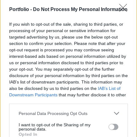
vedd meg belőle?
Portfolio -
Do Not Process My Personal Information
Fegyverpénz, megnövelt családi adókedvezmény,
kétgyermekes anyák adómentessége, 13. és 14. havi
If you wish to opt-out of the sale, sharing to third parties, or
nyugdíj – ezekben a napokban, hetekben kezdhetik
processing of your personal or sensitive information for
elkönyvelni magyarok széles rétegei a gigantikus, összesen
targeted advertising by us, please use the below opt-out
bőven ezermilliárd forint feletti extra jövedelmeket, nem
section to confirm your selection. Please note that after your
függetlenül az áprilisi országgyűlési választások
opt-out request is processed you may continue seeing
időpontjának közeledésétől. A pluszbevétel egyik
interest-based ads based on personal information utilized by
legkézenfekvőbb felhasználási módja a fogyasztás
us or personal information disclosed to third parties prior to
növelése lehet, de sokan vannak, akiknek "nem kenyérre
your opt-out. You may separately opt-out of the further
disclosure of your personal information by third parties on the
kell" a rendkívüli, akár milliós összegű forrás, így annak
IAB’s list of downstream participants. This information may
megtakarítása, befektetése is szóba jöhet. Az ő kedvükért
also be disclosed by us to third parties on the
IAB’s List of
összegyűjtöttük, milyen állampapírok csábítják most a
Downstream Participants
that may further disclose it to other
lakossági befektetőket. Öveket becsatolni, mutatjuk a
third parties.
pofonegyszerűen és teljesen adómentesen bezsebelhető
legjobb hozamokat!
Personal Data Processing Opt Outs
2026. február 02. 08:32 |
MTI
Figyelmeztet a NAV: fontos igazolás érkezik
I want to opt-out of the Sharing of my
personal data.
minden magyar munkavállalónak a napokban
Opted In