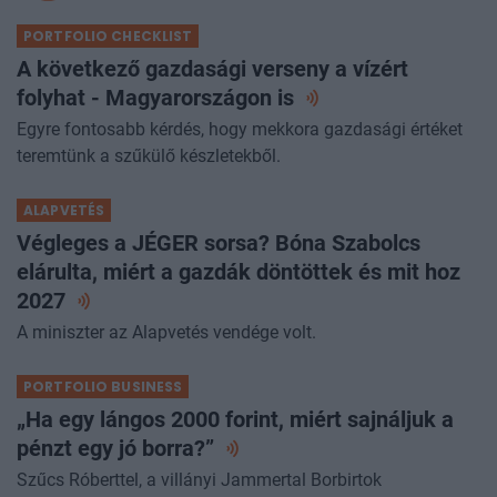
PORTFOLIO CHECKLIST
A következő gazdasági verseny a vízért
folyhat - Magyarországon
is
Egyre fontosabb kérdés, hogy mekkora gazdasági értéket
teremtünk a szűkülő készletekből.
ALAPVETÉS
Végleges a JÉGER sorsa? Bóna Szabolcs
elárulta, miért a gazdák döntöttek és mit hoz
2027
A miniszter az Alapvetés vendége volt.
PORTFOLIO BUSINESS
„Ha egy lángos 2000 forint, miért sajnáljuk a
pénzt egy jó
borra?”
Szűcs Róberttel, a villányi Jammertal Borbirtok