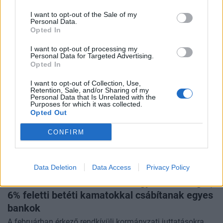
A Nemzeti Adó- és Vámhivatal (NAV) közleménye szerint a
I want to opt-out of the Sale of my
munkáltatóknak február 2-áig kell átadniuk a
Personal Data.
munkavállalóiknak az előző évi jövedelmekről szóló
Opted In
összesített igazolásokat. Az adóhatóság idén 5,5 millió
magánszemélynek készít szja-bevallási tervezetet, amelyek
I want to opt-out of processing my
Personal Data for Targeted Advertising.
március közepétől lesznek elérhetők.
Opted In
I want to opt-out of Collection, Use,
Retention, Sale, and/or Sharing of my
Personal Data that Is Unrelated with the
Purposes for which it was collected.
Opted Out
CONFIRM
Data Deletion
Data Access
Privacy Policy
2026. február 02. 07:24 | Portfolio
Pénzeső hull februárban a magyar lakosságra,
6% feletti betéti kamatokkal csábítanak egyes
bankok
A februárban érkező rendkívüli kormányzati juttatásokra