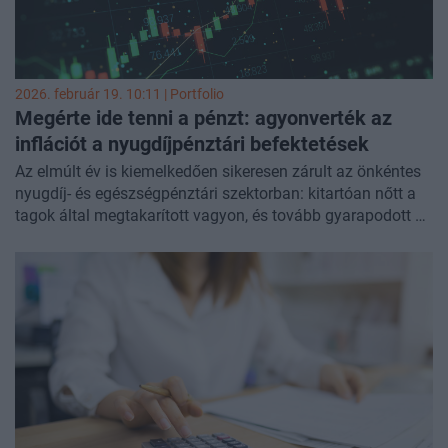
2026. február 19. 10:11 | Portfolio
Megérte ide tenni a pénzt: agyonverték az
inflációt a nyugdíjpénztári befektetések
Az elmúlt év is kiemelkedően sikeresen zárult az önkéntes
nyugdíj- és egészségpénztári szektorban: kitartóan nőtt a
tagok által megtakarított vagyon, és tovább gyarapodott a
taglétszám is - közölte az Önkéntes Pénztárak Országos
Szövetsége (ÖPOSZ). A nyugdíjkasszák újra az inflációt
jóval meghaladó hozamot írtak jóvá tagjaik számára, az
egészségkasszák lakáscélú jelzáloghitelek törlesztéséhez
kapcsolódó kifizetései pedig megduplázódtak.