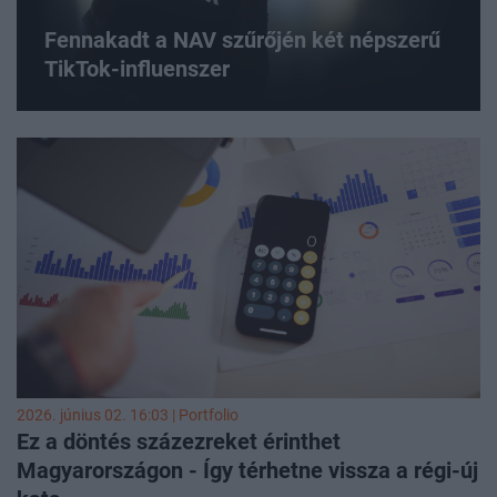
Fennakadt a NAV szűrőjén két népszerű
TikTok-influenszer
2026. június 02. 16:03 | Portfolio
Ez a döntés százezreket érinthet
Magyarországon - Így térhetne vissza a régi-új