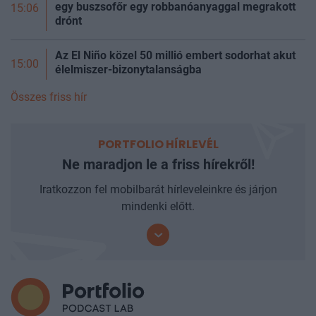
egy buszsofőr egy robbanóanyaggal megrakott
15:06
drónt
Az El Niño közel 50 millió embert sodorhat akut
15:00
élelmiszer-bizonytalanságba
Összes friss hír
PORTFOLIO HÍRLEVÉL
Ne maradjon le a friss hírekről!
Iratkozzon fel mobilbarát hírleveleinkre és járjon
mindenki előtt.