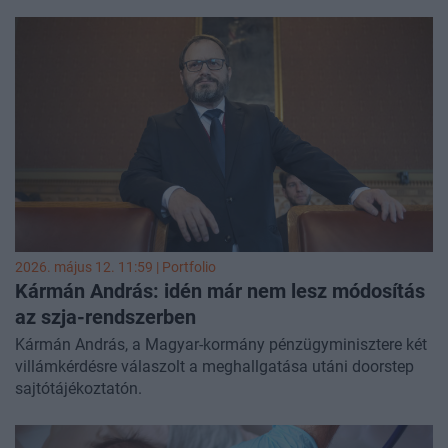
visszaigénylésnél sem mindegy a gyorsaság, a hivatal
ugyanis 30 napon belül utalja a visszajáró adót. A
tervezetek átnézése, módosítása, kiegészítése, valamint az
1+1 százalékos nyilatkozat beadása is online, az eSZJA-
ban a legkényelmesebb - hívta fel a figyelmet
honlapján
a
NAV.
2026. május 12. 11:59 | Portfolio
Kármán András: idén már nem lesz módosítás
az szja-rendszerben
Kármán András, a Magyar-kormány pénzügyminisztere két
villámkérdésre válaszolt a meghallgatása utáni doorstep
sajtótájékoztatón.