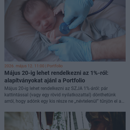
2026. május 12. 11:00 | Portfolio
Május 20-ig lehet rendelkezni az 1%-ról:
alapítványokat ajánl a Portfolio
Május 20-ig lehet rendelkezni az SZJA 1%-áról: pár
kattintással (vagy egy rövid nyilatkozattal) dönthetünk
arról, hogy adónk egy kis része ne „névtelenül” tűnjön el a
rendszerben, hanem konkrét ügyeket támogasson. Ilyenkor
– a korábbi évekhez hasonlóan – a tartalomgyártóknál és
a hírportálokon is megszaporodnak a felhívások, hiszen
sokuknak ez az egyik legkiszámíthatóbb, legfontosabb