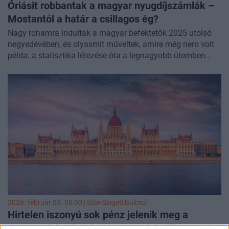
Óriásit robbantak a magyar nyugdíjszámlák –
Mostantól a határ a csillagos ég?
Nagy rohamra indultak a magyar befektetők 2025 utolsó
negyedévében, és olyasmit műveltek, amire még nem volt
példa: a statisztika létezése óta a legnagyobb ütemben
növelték a nyugdíj-előtakarékossági számláik (NYESZ)
számát. A több mint 3000 újonnan megjelenő számla a
vagyon növekedését is magával hozta, év végén már 638
milliárd forintot tároltak a magyarok ezeken az adómentes,
nyugdíjcélú megtakarítási számlákon. A tartós befektetési
számláknak sincs okuk szégyenkezni, több mint 9 ezer új
TBSZ jelent meg az adatokban, a számlákon tartott
vagyon pedig közelíti a 8000 milliárd forintot. A két
számlatípus töretlen népszerűsége jelzi, hogy a magyarok
egy része felettébb tudatosan hoz döntést, és hajlandó
hosszabb távra is elköteleződni egy befektetési forma
mellett, ha ezzel egyértelmű anyagi előnyökre tehet szert.
2026. február 03. 06:00 |
Süle-Szigeti Bulcsú
Hirtelen iszonyú sok pénz jelenik meg a
magyarok bankszámláin – Melyik állampapírt