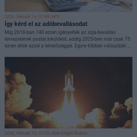
2026. február 16. 07:49 |
MTI
Így kérd el az adóbevallásodat
Míg 2018-ban 740 ezren igényelték az szja-bevallás
tervezetének postai kiküldést, addig 2025-ben már csak 75
ezren éltek ezzel a lehetőséggel. Egyre többen választják a
NAV online felületeit, de aki továbbra is papíralapon intézi,
még egy hónapig kérheti a postázását - hívta fel a
figyelmet hétfői közleményében a Nemzeti Adó- és
Vámhivatal (NAV).
2026. február 10. 07:00 |
Süle-Szigeti Bulcsú