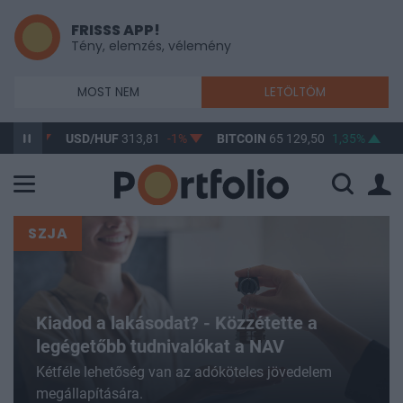
FRISSS APP!
Tény, elemzés, vélemény
MOST NEM
LETÖLTÖM
USD/HUF
313,81
-1%
BITCOIN
65 129,50
1,35%
BUX
148 3
SZJA
Kiadod a lakásodat? - Közzétette a
legégetőbb tudnivalókat a NAV
Kétféle lehetőség van az adóköteles jövedelem
megállapítására.