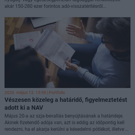
akár 150-280 ezer forintos adó-visszatérítésről
mondhatnak le, ha most elmulasztják megtenni a
szükséges nyilatkozatot. Tavaly 41,9 milliárd forint szja-
visszatérítést kaptak a pénztártagok, ami 5,5 milliárddal
több volt a megelőző évinél, ám az elméletileg lehetséges
58 milliárdtól még így is messze elmaradt. A
Pénztárszövetség becslése szerint évente milliárdok
vesznek el amiatt, mert sokan nem tesznek nyilatkozatot.
2026. május 13. 15:59 | Portfolio
Vészesen közeleg a határidő, figyelmeztetést
adott ki a NAV
Május 20-a az szja-bevallás benyújtásának a határideje.
Akinek fizetendő adója van, azt is eddig az időpontig kell
rendezni, ha el akarja kerülni a késedelmi pótlékot, illetve a