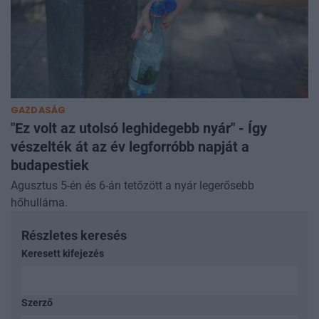
GAZDASÁG
"Ez volt az utolsó leghidegebb nyár" - Így
vészelték át az év legforróbb napját a
budapestiek
Agusztus 5-én és 6-án tetőzött a nyár legerősebb
hőhulláma.
Részletes keresés
Keresett kifejezés
Szerző