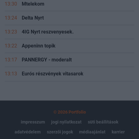
13:30
Mtelekom
13:24
Delta Nyrt
13:23
4IG Nyrt reszvenyesek.
13:22
Appeninn topik
13:17
PANNERGY - moderalt
13:13
Eurós részvények vitasarok
© 2026 Portfolio
impresszum
jogi nyilatkozat
süti beállítások
adatvédelem
szerzői jogok
médiaajánlat
karrier