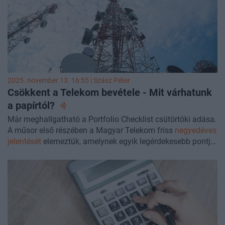
2025. november 13. 16:55 |
Szász Péter
Csökkent a Telekom bevétele - Mit várhatunk
a
papírtól?
Már meghallgatható a Portfolio Checklist csütörtöki adása.
A műsor első részében a Magyar Telekom friss
negyedéves
jelentését
elemeztük, amelynek egyik legérdekesebb pontja,
hogy öt év után először csökkent a bevétel éves
összevetésben. Vendégünk volt
Fekete Beatrix
, a Portfolio
pénzügyi elemzője. A második blokkban az adózásról
beszélgettünk, hiszen változások érkeznek az Online
Nyomtatványkitöltésben (ONYA). Szóba került az eSzja-
rendszer is: mire kell figyelniük a vállalkozásoknak, és
milyen költségekkel kell számolniuk. Mindezt
Szadai