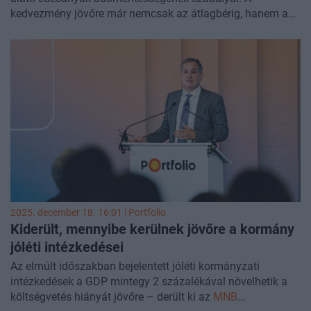
kedvezmény jövőre már nemcsak az átlagbérig, hanem a
kedvezmény alapját képező jövedelmek teljes összege után
érvényesíthető, és a kedvezmény ettől az időponttól a 2023
előtt született gyermekek után is igénybe vehető - hívta fel
a figyelmet pénteki közleményében a Nemzeti Adó- és
Vámhivatal (NAV). Az is kiderült, hogyan és mikor
nyilatkozhatnak a 40 év alatti édesanyák először az szja-
mentesség igénybe vételéről.
2025. december 18. 16:01 | Portfolio
Kiderült, mennyibe kerülnek jövőre a kormány
jóléti intézkedései
Az elmúlt időszakban bejelentett jóléti kormányzati
intézkedések a GDP mintegy 2 százalékával növelhetik a
költségvetés hiányát jövőre – derült ki az
MNB