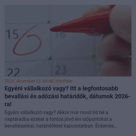
elemzéséből.
A háztartások a rájuk zúduló pénz nagyjából
60 százalékát költhetik el, a becslések szerint egyharmadát
megtakaríthatják.
2025. december 12. 09:40 | Portfolio
Egyéni vállalkozó vagy? Itt a legfontosabb
bevallási és adózási határidők, dátumok 2026-
ra!
Egyéni vállalkozó vagy? Akkor már most írd fel a
naptáradba ezeket a fontos jövő évi időpontokat a
bevallásokkal, határidőkkel kapcsolatban. Érdemes
mindent időben elrendezni, mert a késedelem bírsággal