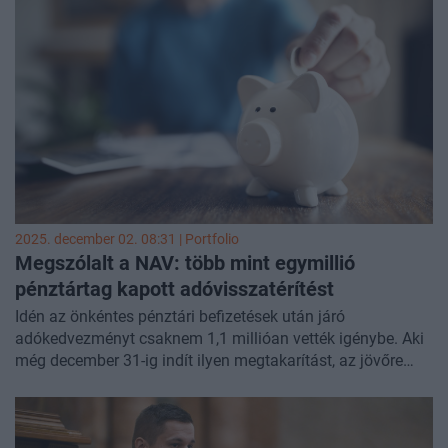
hogy el ne vesszen az akár 280 ezer forintnyi "ingyenpénz".
2025. december 02. 08:31 | Portfolio
Megszólalt a NAV: több mint egymillió
pénztártag kapott adóvisszatérítést
Idén az önkéntes pénztári befizetések után járó
adókedvezményt csaknem 1,1 millióan vették igénybe. Aki
még december 31-ig indít ilyen megtakarítást, az jövőre
akár 280 ezer forintos összegű adójóváírással is
számolhat - hívta fel a figyelmet közleményében a Nemzeti
Adó- és Vámhivatal (NAV).