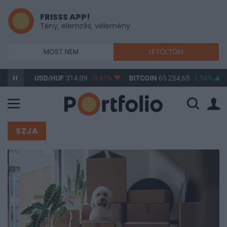
FRISSS APP!
Tény, elemzés, vélemény
MOST NEM
LETÖLTÖM
USD/HUF
314,09
-0,91%
BITCOIN
65 254,65
1,54%
BUX
148 
SZJA