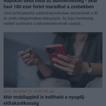
Napokon belül indul az adómentesség - akár
havi 180 ezer forint maradhat a zsebekben
Jövő évtől jelentős adókedvezményben részesülnek a 40
év alatti, kétgyermekes édesanyák. Az szja-mentesség
mellett számukra a kétszeresére emelt családi
adókedvezmény járulékból történő érvényesítése is
lehetővé válik, ami átlagbér esetén számottevő
többletjövedelmet eredményezhet - számolt be a
RTL
.
2025. december 19. 10:00 |
PR cikk
Már mobilappból is indítható a nyugdíj-
előtakarékosság