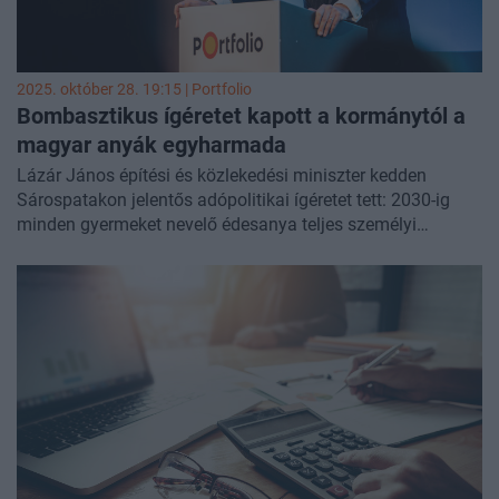
2025. október 28. 19:15 | Portfolio
Bombasztikus ígéretet kapott a kormánytól a
magyar anyák egyharmada
Lázár János építési és közlekedési miniszter kedden
Sárospatakon jelentős adópolitikai ígéretet tett: 2030-ig
minden gyermeket nevelő édesanya teljes személyi
jövedelemadó-mentességet kapna Magyarországon -
szúrta ki a
Telex
. Új elemként ez azt jelentené, hogy az
adómentesség az egygyermekes anyákra is kiterjedne, ők a
kiskorú gyermeket nevelők körében 37% feletti arányt
képviselnek.