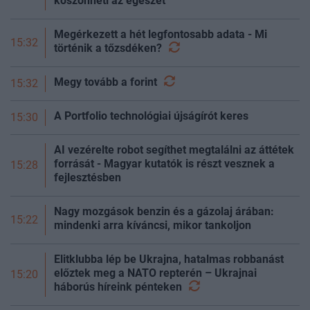
köszönheti az egészet
Megérkezett a hét legfontosabb adata - Mi
15:32
történik a
tőzsdéken?
Megy tovább a
forint
15:32
A Portfolio technológiai újságírót keres
15:30
AI vezérelte robot segíthet megtalálni az áttétek
forrását - Magyar kutatók is részt vesznek a
15:28
fejlesztésben
Nagy mozgások benzin és a gázolaj árában:
15:22
mindenki arra kíváncsi, mikor tankoljon
Elitklubba lép be Ukrajna, hatalmas robbanást
előztek meg a NATO repterén – Ukrajnai
15:20
háborús híreink
pénteken