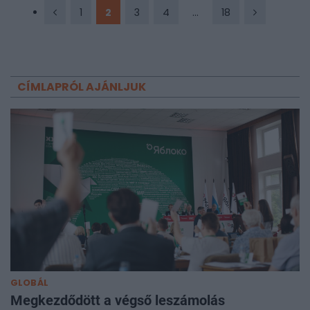
1
2
3
4
...
18
CÍMLAPRÓL AJÁNLJUK
GLOBÁL
Megkezdődött a végső leszámolás