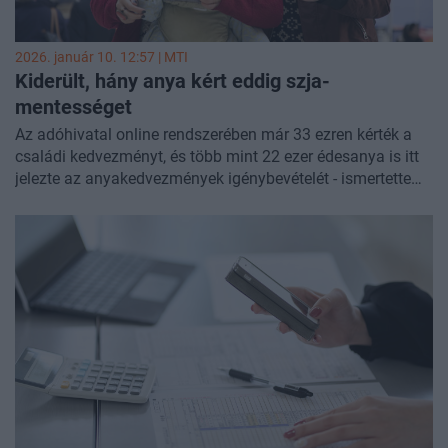
2026. január 10. 12:57 |
MTI
Kiderült, hány anya kért eddig szja-
mentességet
Az adóhivatal online rendszerében már 33 ezren kérték a
családi kedvezményt, és több mint 22 ezer édesanya is itt
jelezte az anyakedvezmények igénybevételét - ismertette
szombati közleményében a Nemzeti Adó- és Vámhivatal
(NAV), egyben felhívta a figyelmet arra, hogy nem érdemes
halogatni az adóelőleg-nyilatkozatot, hiszen az űrlapok pár
perc alatt kitölthetők.