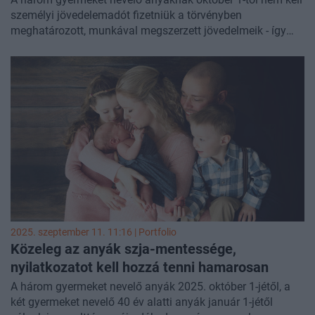
személyi jövedelemadót fizetniük a törvényben
meghatározott, munkával megszerzett jövedelmeik - így
például a munkabér - után. Az a háromgyermekes anya, aki
már az októberi fizetését is szja-mentesen szeretné
megkapni, válassza a NAV Online Nyomtatványkitöltő
Alkalmazását (ONYA); az adóelőleg-nyilatkozat október 1-
től a legegyszerűbben ezen keresztül adható be - hívta fel a
figyelmet keddi közleményében a Nemzeti Adó- és
Vámhivatal (NAV).
2025. szeptember 11. 11:16 | Portfolio
Közeleg az anyák szja-mentessége,
nyilatkozatot kell hozzá tenni hamarosan
A három gyermeket nevelő anyák 2025. október 1-jétől, a
két gyermeket nevelő 40 év alatti anyák január 1-jétől