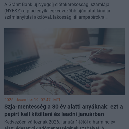
A Gránit Bank új Nyugdíj-előtakarékossági számlája
(NYESZ) a piac egyik legkedvezőbb ajánlatát kínálja:
számlanyitási akcióval, lakossági állampapírokra
díjmentes, egyéb értékpapírok tekintetében kedvező letéti
őrzési díjjal, valamint egyedi, diverzifikált portfólió
kialakításának lehetőségével. A számla néhány
kattintással, teljesen online megnyitható és kezelhető a
bank mobilalkalmazásában.
2025. december 19. 07:47 |
MTI
Szja-mentesség a 30 év alatti anyáknak: ezt a
papírt kell kitölteni és leadni januárban
Kedvezően változnak 2026. január 1-jétől a harminc év
alatti édesanyák adómentességének szabályai. A