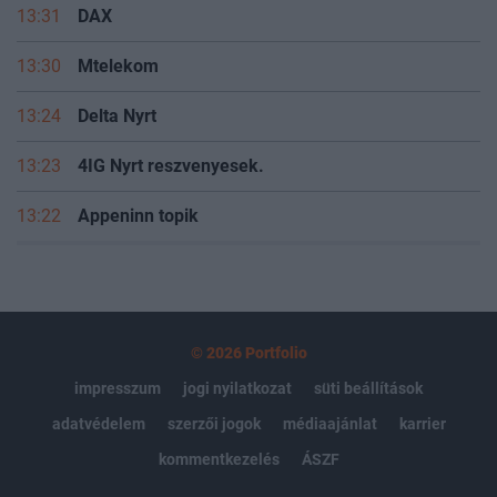
13:31
DAX
13:30
Mtelekom
13:24
Delta Nyrt
13:23
4IG Nyrt reszvenyesek.
13:22
Appeninn topik
© 2026 Portfolio
impresszum
jogi nyilatkozat
süti beállítások
adatvédelem
szerzői jogok
médiaajánlat
karrier
kommentkezelés
ÁSZF