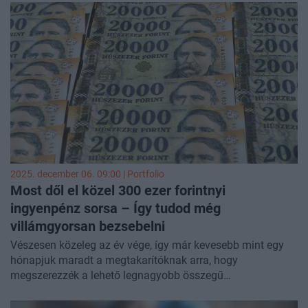
járhat. Szja-előleg (SZJA), iparűzési adó (ipa/IPA), szociális
hozzájárulási adó (szocho)? A Számlázz.hu összeszedte,
mire érdemes figyelni 2026-ban.
2025. december 06. 09:00 | Portfolio
Most dől el közel 300 ezer forintnyi
ingyenpénz sorsa – Így tudod még
villámgyorsan bezsebelni
Vészesen közeleg az év vége, így már kevesebb mint egy
hónapjuk maradt a megtakarítóknak arra, hogy
megszerezzék a lehető legnagyobb összegű
öngondoskodási célú állami támogatást. Mutatjuk, mik
azok a lépések, amelyeket feltétlenül érdemes megtenni,