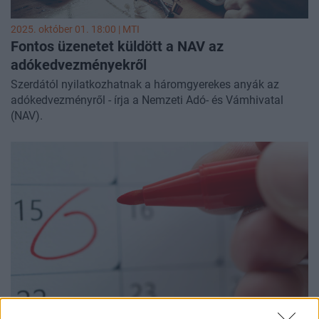
2025. október 01. 18:00 |
MTI
Fontos üzenetet küldött a NAV az
adókedvezményekről
Szerdától nyilatkozhatnak a háromgyerekes anyák az
adókedvezményről - írja a Nemzeti Adó- és Vámhivatal
(NAV).