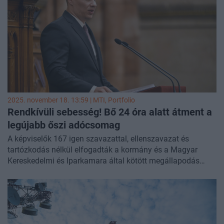
2025. november 18. 13:59 |
MTI
, Portfolio
Rendkívüli sebesség! Bő 24 óra alatt átment a
legújabb őszi adócsomag
A képviselők 167 igen szavazattal, ellenszavazat és
tartózkodás nélkül elfogadták a kormány és a Magyar
Kereskedelmi és Iparkamara által kötött megállapodás
vállalásait is tartalmazó, a vállalkozások adóterheit
csökkentő intézkedésekről szóló javaslatot. Vagyis bő egy
nappal azt követően, hogy a kormány bemutatta a
csomagot és beterjesztette a törvényjavaslatot a parlament
elé, kivételességi eljárásban el is fogadták a képviselők.