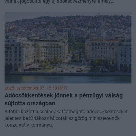
válnak jogosulttá egy új adókedvezményre, amely
átlagosan havi 106 ezer forinttal növeli a nagycsaládosok
nettó jövedelmét. A PwC összefoglalta a három
gyermekesekre vonatkozó legfontosabb praktikus
tudnivalókat.
2025. szeptember 07. 15:50 |
MTI
Adócsökkentések jönnek a pénzügyi válság
sújtotta országban
A többi között a családokat támogató adócsökkentéseket
jelentett be Kiriákosz Micotákisz görög miniszterelnök
konzervatív kormánya.