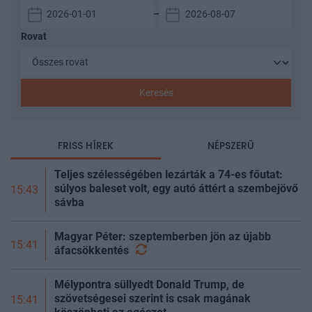
–
Rovat
Keresés
FRISS HÍREK
NÉPSZERŰ
Teljes szélességében lezárták a 74-es főutat:
súlyos baleset volt, egy autó áttért a szembejövő
15:43
sávba
Magyar Péter: szeptemberben jön az újabb
15:41
áfacsökkentés
Mélypontra süllyedt Donald Trump, de
szövetségesei szerint is csak magának
15:41