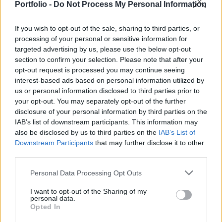
2025. szeptember 30. 11:08 |
MTI
Portfolio -
Do Not Process My Personal Information
Két jogvesztő határidőre is figyelmeztet a NAV
Most, a keddi napon még visszaigényelhetik a külföldön
If you wish to opt-out of the sale, sharing to third parties, or
megfizetett áfát a hazai vállalkozások, ugyancsak
processing of your personal or sensitive information for
szeptember 30-ig regisztrálhatnak a NAV-nál azok a civil
targeted advertising by us, please use the below opt-out
szervezetek, amelyek 2026-tól szeretnének 1 százalékos
section to confirm your selection. Please note that after your
szja-felajánlásokat fogadni. Mindkét határidő jogvesztő -
opt-out request is processed you may continue seeing
figyelmeztetett a Nemzeti Adó- és Vámhatóság (NAV).
interest-based ads based on personal information utilized by
us or personal information disclosed to third parties prior to
your opt-out. You may separately opt-out of the further
disclosure of your personal information by third parties on the
IAB’s list of downstream participants. This information may
also be disclosed by us to third parties on the
IAB’s List of
Downstream Participants
that may further disclose it to other
third parties.
Personal Data Processing Opt Outs
2025. szeptember 27. 09:00 | Portfolio
I want to opt-out of the Sharing of my
personal data.
Dadogó gazdasági növekedés plusz elszálló
Opted In
bérek: termelékenységnövelés nélkül nem