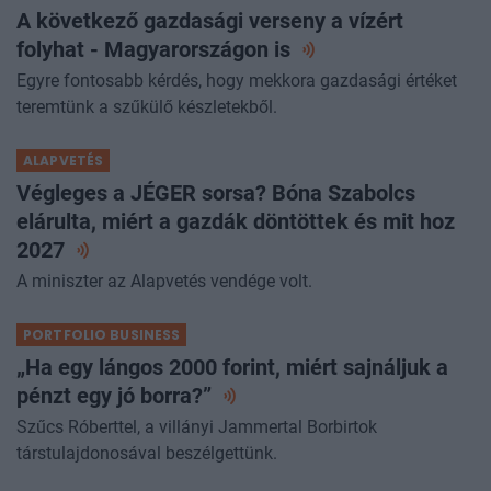
A következő gazdasági verseny a vízért
folyhat - Magyarországon
is
Egyre fontosabb kérdés, hogy mekkora gazdasági értéket
teremtünk a szűkülő készletekből.
ALAPVETÉS
Végleges a JÉGER sorsa? Bóna Szabolcs
elárulta, miért a gazdák döntöttek és mit hoz
2027
A miniszter az Alapvetés vendége volt.
PORTFOLIO BUSINESS
„Ha egy lángos 2000 forint, miért sajnáljuk a
pénzt egy jó
borra?”
Szűcs Róberttel, a villányi Jammertal Borbirtok
társtulajdonosával beszélgettünk.