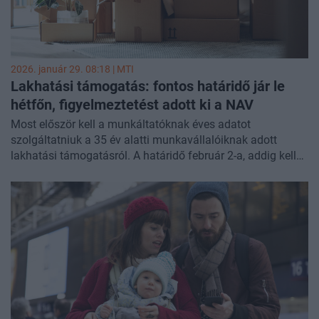
2026. január 29. 08:18 |
MTI
Lakhatási támogatás: fontos határidő jár le
hétfőn, figyelmeztetést adott ki a NAV
Most először kell a munkáltatóknak éves adatot
szolgáltatniuk a 35 év alatti munkavállalóiknak adott
lakhatási támogatásról. A határidő február 2-a, addig kell
elektronikusan benyújtani a NAV-hoz a KLAKTAM jelű
nyomtatványt - figyelmeztet csütörtöki közleményében a
Nemzeti Adó- és Vámhivatal (NAV).