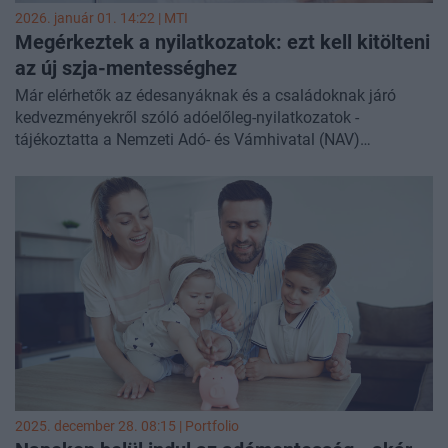
2026. január 01. 14:22 |
MTI
Megérkeztek a nyilatkozatok: ezt kell kitölteni
az új szja-mentességhez
Már elérhetők az édesanyáknak és a családoknak járó
kedvezményekről szóló adóelőleg-nyilatkozatok -
tájékoztatta a Nemzeti Adó- és Vámhivatal (NAV)
csütörtökön az MTI-t.
2025. december 28. 08:15 | Portfolio