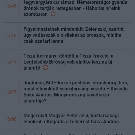
fegyvergyárakat támad, Németországot gyanús
16:48
drónok tartják rettegésben - Háborús híreink
szombaton
Figyelmeztetnek mindenkit: Zelenszkij szerint
úgy vadásszák a civileket az oroszok, mintha
16:48
csak szafari lenne
Tisza-kormány: döntött a Tisza-frakció, a
Legfelsőbb Bíróság volt elnöke lesz az új
16:27
államfő
Jogtudós, MDF-közeli politikus, strasbourgi bíró,
majd eltávolított csúcsbírósági vezető – Kicsoda
16:27
Baka András, Magyarország következő
államfője?
Megszólalt Magyar Péter az új köztársasági
16:08
elnökről: elfogadta a felkérést Baka András