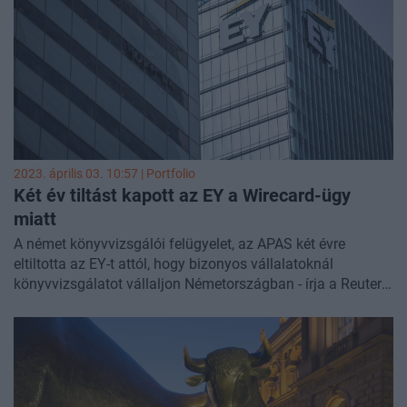
2023. április 03. 10:57 | Portfolio
Két év tiltást kapott az EY a Wirecard-ügy
miatt
A német könyvvizsgálói felügyelet, az APAS két évre
eltiltotta az EY-t attól, hogy bizonyos vállalatoknál
könyvvizsgálatot vállaljon Németországban - írja a Reuters
a Handelsblatt német üzleti lap értesüléseire hivatkozva.