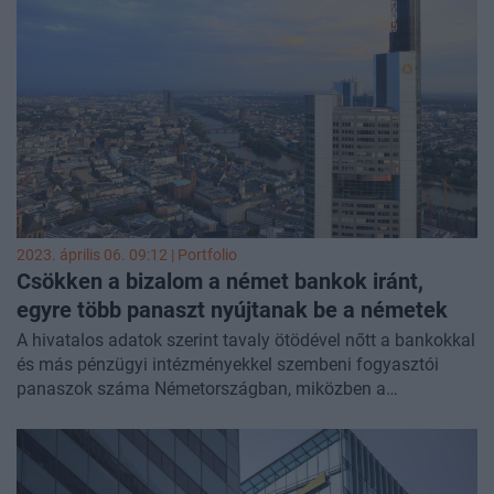
rendőrség nemzetközi elfogatóparancsot adott ki Marsalek
ellen, "milliárdos nagyságrendű csalással" vádolva őt. A
Wirecard 2020-ban jelentett csődöt, miután kiderült, hogy
kifinomult globális csalások miatt 2,13 milliárd dolláros
lyuk tátong a számláin - írja a Reuters.
2023. április 06. 09:12 | Portfolio
Csökken a bizalom a német bankok iránt,
egyre több panaszt nyújtanak be a németek
A hivatalos adatok szerint tavaly ötödével nőtt a bankokkal
és más pénzügyi intézményekkel szembeni fogyasztói
panaszok száma Németországban, miközben a
szabályozó hatóságok megfeszítve dolgoznak a pénzügyi
szektorba vetett bizalom erősítésén – írja a Reuters.