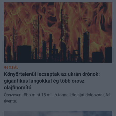
GLOBÁL
Könyörtelenül lecsaptak az ukrán drónok:
gigantikus lángokkal ég több orosz
olajfinomító
Összesen több mint 15 millió tonna kőolajat dolgoznak fel
évente.