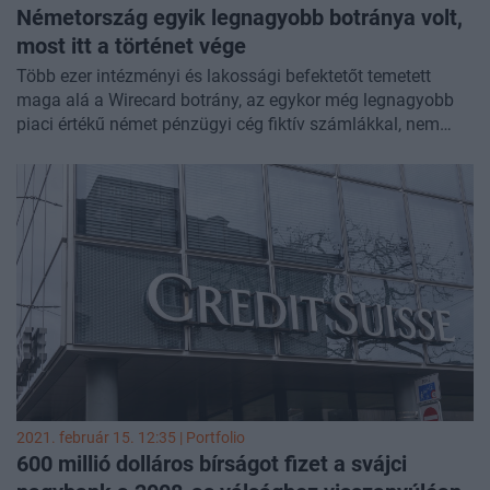
Németország egyik legnagyobb botránya volt,
most itt a történet vége
Több ezer intézményi és lakossági befektetőt temetett
maga alá a Wirecard botrány, az egykor még legnagyobb
piaci értékű német pénzügyi cég fiktív számlákkal, nem
létező milliárdos tételekkel, meghamisított mérlegekkel
operált, a vállalat végül fizetésképtelenné vált,
részvényárfolyama pedig meredeken esett. Most eljött a
történet tőzsdei sztorijának a vége, az egykoron több mint
24 milliárd euró piaci értékű vállalat most már csak néhány
millió eurót ér, a Wirecard részvényeit jövő héten kivezetik a
tőzsdéről.
2021. február 15. 12:35 | Portfolio
600 millió dolláros bírságot fizet a svájci