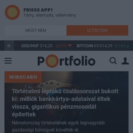
FRISSS APP!
Tény, elemzés, vélemény
MOST NEM
LETÖLTÖM
USD/HUF
314,20
-0,87%
BITCOIN
65 014,39
0,19%
BUX
14
WIRECARD
Történelmi léptékű csalássorozat bukott
ki: milliók bankkártya-adataival éltek
vissza, gigantikus pénzmosodát
építettek
Németország történetének egyik legnagyobb
gazdasági bűnügyét követték el.