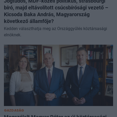
Jogtudós, MDF-közeli politikus, strasbourgi
bíró, majd eltávolított csúcsbírósági vezető –
Kicsoda Baka András, Magyarország
következő államfője?
Kedden választhatja meg az Országgyűlés köztársasági
elnöknek.
GAZDASÁG
Megszólalt Magyar Péter az új köztársasági