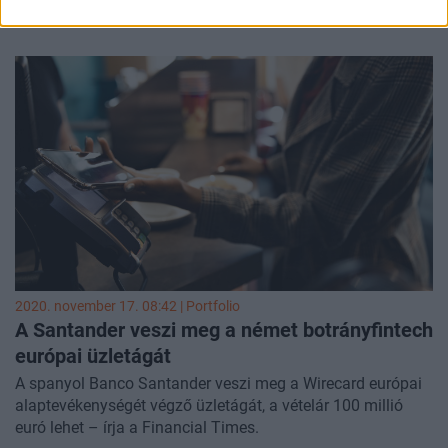
pénzügyi forrásokat, melyek gyanús körülmények között
köttettek – értesült a Financial Times. A Deutsche Bank
egyik vezetőjét ideiglenesen felfüggesztették a
munkavégzés alól, ugyanis hivatalos nyomozáés idult a
Wirecradhoz kapcsolódó tranzakciókról.
2020. november 17. 08:42 | Portfolio
A Santander veszi meg a német botrányfintech
európai üzletágát
A spanyol Banco Santander veszi meg a Wirecard európai
alaptevékenységét végző üzletágát, a vételár 100 millió
euró lehet – írja a Financial Times.