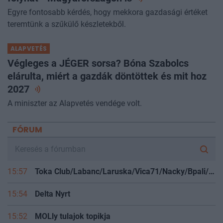
Egyre fontosabb kérdés, hogy mekkora gazdasági értéket
teremtünk a szűkülő készletekből.
ALAPVETÉS
Végleges a JÉGER sorsa? Bóna Szabolcs
elárulta, miért a gazdák döntöttek és mit hoz
2027
A miniszter az Alapvetés vendége volt.
FÓRUM
15:57
Toka Club/Labanc/Laruska/Vica71/Nacky/Bpali/Oldrider/Josefernando/Mcbull/Kawaszabi
15:54
Delta Nyrt
15:52
MOLly tulajok topikja