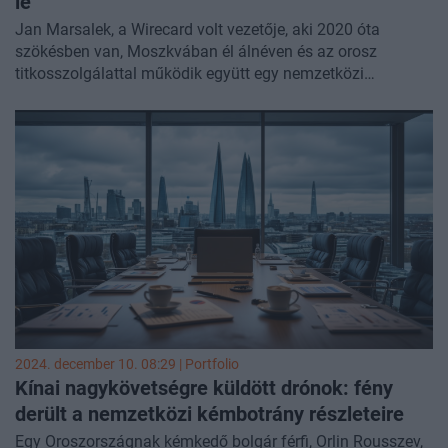
le
Jan Marsalek, a Wirecard volt vezetője, aki 2020 óta
szökésben van, Moszkvában él álnéven és az orosz
titkosszolgálattal működik együtt egy nemzetközi
médiavizsgálat szerint - írta meg a
The Moscow Times
.
2024. december 10. 08:29 | Portfolio
Kínai nagykövetségre küldött drónok: fény
derült a nemzetközi kémbotrány részleteire
Egy Oroszországnak kémkedő bolgár férfi, Orlin Rousszev,