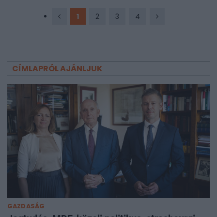
1
2
3
4
CÍMLAPRÓL AJÁNLJUK
GAZDASÁG