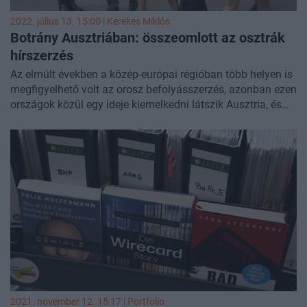
2022. július 13. 15:00 |
Kerekes Miklós
Botrány Ausztriában: összeomlott az osztrák
hírszerzés
Az elmúlt években a közép-európai régióban több helyen is
megfigyelhető volt az orosz befolyásszerzés, azonban ezen
országok közül egy ideje kiemelkedni látszik Ausztria, és
erre most újabb bizonyítékok kerültek elő.
2021. november 12. 15:17 | Portfolio