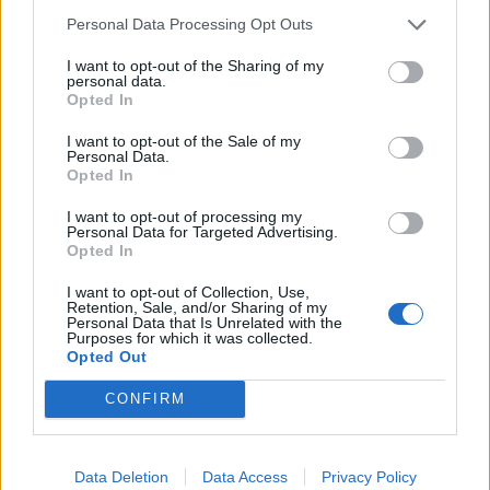
rekordokról szólt, azonban a koronavírus járvány mindent
Personal Data Processing Opt Outs
felülírt, ez mozgatta az árfolyamokat, mert a járvány
kitörése után a világ gyökeresen megváltozott, az emberek
I want to opt-out of the Sharing of my
personal data.
az otthonaikba kényszerültek, és ez hatással volt a
Opted In
gazdaság működésére, végső soron pedig a tőzsdén
jegyzett cégek árfolyamára is. A vállalatok egy része
I want to opt-out of the Sale of my
profitálni tudott a változásból, hihetetlen bevétel - és
Personal Data.
Opted In
profitnövekedéssel is találkoztunk, de volt ellenpélda is,
ahol a pandémia csúnya profitvisszaesést okozott, sokszor
I want to opt-out of processing my
még a cégek üzleti modellje is sérült. Mutatunk három
Personal Data for Targeted Advertising.
Opted In
olyan céget, amelyet az év elején még imádtak a
befektetők, aztán egy hír vagy leleplezés hatására nagyon
I want to opt-out of Collection, Use,
megbüntette őket a piac.
Retention, Sale, and/or Sharing of my
Personal Data that Is Unrelated with the
Purposes for which it was collected.
2020. december 09. 11:28 | Portfolio
Opted Out
A Deutsche Bank és a Commerzbank
CONFIRM
finanszírozhatta a Wirecard egyik gyanús
felvásárlását
A Deutsche Bank és a Commerzbank biztosította a
Data Deletion
Data Access
Privacy Policy
Wirecard a két nagy indiai felvásárlásához szükséges