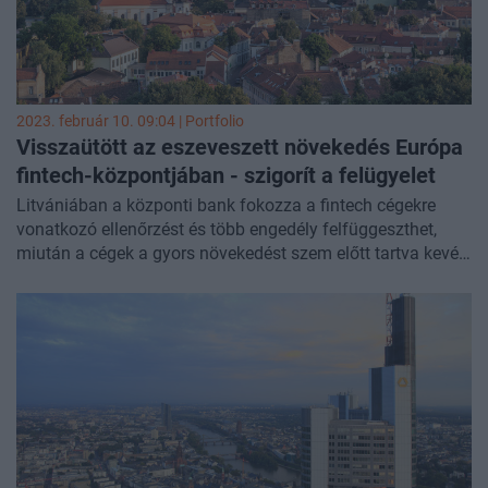
2023. február 10. 09:04 | Portfolio
Visszaütött az eszeveszett növekedés Európa
fintech-központjában - szigorít a felügyelet
Litvániában a központi bank fokozza a fintech cégekre
vonatkozó ellenőrzést és több engedély felfüggeszthet,
miután a cégek a gyors növekedést szem előtt tartva kevés
figyelmet fordítottak a kockázatok kezelésére és a
törvények betartására – írja a
Bloomberg
.