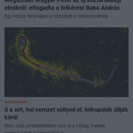
elnökről: elfogadta a felkérést Baka András
Egy közös fényképet is közzétett a miniszterelnök.
GAZDASÁG
S a sírt, hol nemzet süllyed el, hőkupolák állják
körül
Nem csak emberéleteket vesz el a hőség, hanem
megszületett gyermekeket is.