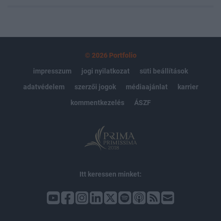
© 2026 Portfolio
impresszum
jogi nyilatkozat
süti beállítások
adatvédelem
szerzői jogok
médiaajánlat
karrier
kommentkezelés
ÁSZF
Itt keressen minket: