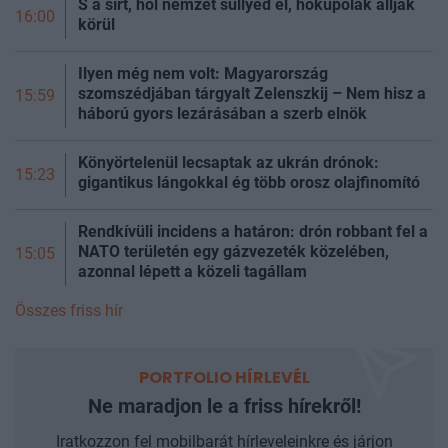
S a sírt, hol nemzet süllyed el, hőkupolák állják
16:00
körül
Ilyen még nem volt: Magyarország
szomszédjában tárgyalt Zelenszkij – Nem hisz a
15:59
háború gyors lezárásában a szerb elnök
Könyörtelenül lecsaptak az ukrán drónok:
15:23
gigantikus lángokkal ég több orosz olajfinomító
Rendkívüli incidens a határon: drón robbant fel a
NATO területén egy gázvezeték közelében,
15:05
azonnal lépett a közeli tagállam
Összes friss hír
PORTFOLIO HÍRLEVÉL
Ne maradjon le a friss hírekről!
Iratkozzon fel mobilbarát hírleveleinkre és járjon