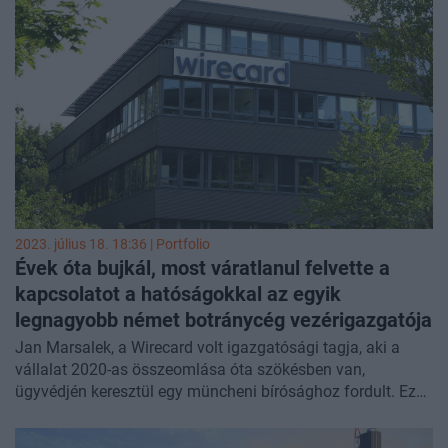
2023. július 18. 18:36 | Portfolio
Évek óta bujkál, most váratlanul felvette a
kapcsolatot a hatóságokkal az egyik
legnagyobb német botránycég vezérigazgatója
Jan Marsalek, a Wirecard volt igazgatósági tagja, aki a
vállalat 2020-as összeomlása óta szökésben van,
ügyvédjén keresztül egy müncheni bírósághoz fordult. Ez
az első ismert hivatalos közlemény Marsalek részéről,
akinek tartózkodási helye évek óta ismeretlen. A német