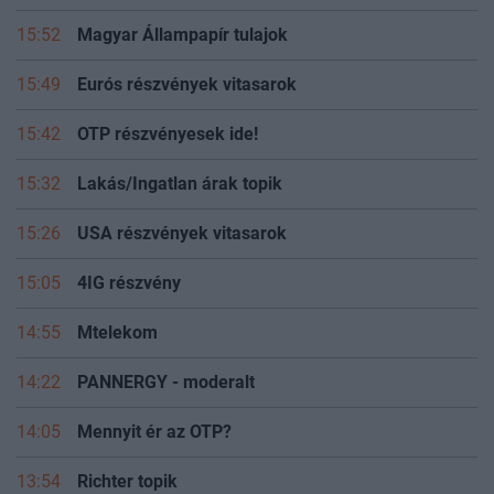
15:52
Magyar Állampapír tulajok
15:49
Eurós részvények vitasarok
15:42
OTP részvényesek ide!
15:32
Lakás/Ingatlan árak topik
15:26
USA részvények vitasarok
15:05
4IG részvény
14:55
Mtelekom
14:22
PANNERGY - moderalt
14:05
Mennyit ér az OTP?
13:54
Richter topik