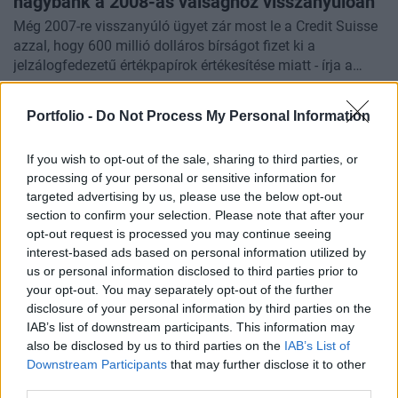
nagybank a 2008-as válsághoz visszanyúlóan
Még 2007-re visszanyúló ügyet zár most le a Credit Suisse
azzal, hogy 600 millió dolláros bírságot fizet ki a
jelzálogfedezetű értékpapírok értékesítése miatt - írja a
Financial Times.
Portfolio -
Do Not Process My Personal Information
If you wish to opt-out of the sale, sharing to third parties, or
processing of your personal or sensitive information for
targeted advertising by us, please use the below opt-out
section to confirm your selection. Please note that after your
opt-out request is processed you may continue seeing
interest-based ads based on personal information utilized by
us or personal information disclosed to third parties prior to
your opt-out. You may separately opt-out of the further
disclosure of your personal information by third parties on the
2020. december 22. 13:00 | Portfolio
IAB’s list of downstream participants. This information may
2020 a koronavírus éve, de őrült botrányoktól
also be disclosed by us to third parties on the
IAB’s List of
is hangosak voltak a tőzsdék
Downstream Participants
that may further disclose it to other
third parties.
Az idei év eleje az emelkedő tőzsdékról és tőzsdei