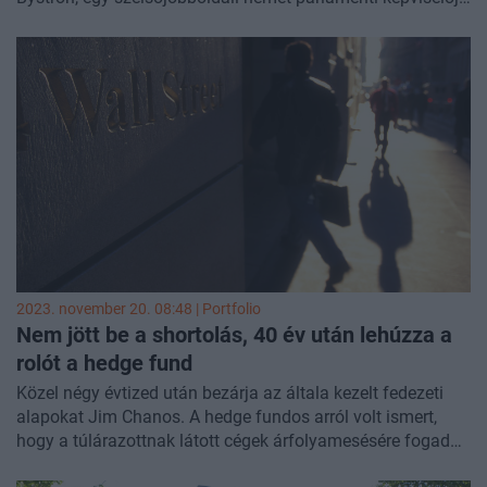
és az AfD külpolitikai vezetője bukott le, hogy orosz
kenőpénzeket fogadott el. Ezen kívül kiderült, hogy a
Wirecard-főnök is segíthette az oroszokat a politikusok
megvesztegetésében.
2023. november 20. 08:48 | Portfolio
Nem jött be a shortolás, 40 év után lehúzza a
rolót a hedge fund
Közel négy évtized után bezárja az általa kezelt fedezeti
alapokat Jim Chanos. A hedge fundos arról volt ismert,
hogy a túlárazottnak látott cégek árfolyamesésére fogadott
– számol be a hírről a
Reuters
.