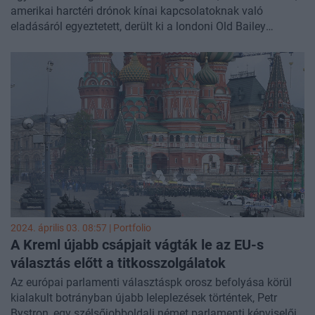
amerikai harctéri drónok kínai kapcsolatoknak való
eladásáról egyeztetett, derült ki a londoni Old Bailey
bíróságon hétfőn bemutatott bizonyítékokból. A drónokat
az ukrajnai háború során fogták el, és a kínai hadsereg
érdeklődött irántuk – ismertette a
Financial Times
.
2024. április 03. 08:57 | Portfolio
A Kreml újabb csápjait vágták le az EU-s
választás előtt a titkosszolgálatok
Az európai parlamenti választáspk orosz befolyása körül
kialakult botrányban újabb leleplezések történtek, Petr
Bystron, egy szélsőjobboldali német parlamenti képviselője