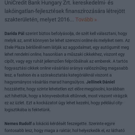
UniCredit Bank Hungary Zrt. kereskedelmi- és
lakóingatlan-fejlesztések finanszírozására létrejött
szakterületén, melyet 2016...
Tovább »
Darida Pál
szerint biztos befolyásolja, de szét kell választani, hogy
melyik az, amit könnyen be lehet szerezni online és melyiket nem. Az
Etele Plaza bérlőinél nem látják az aggodalmat, egy autógumit meg
lehet rendelni online, hasonlóan a műszaki cikkekhez, viszont egy
cipőt, vagy egy ruhát jellemzően felpróbálnak az emberek. A tartós
fogyasztási cikkek online vásárlási aránya valószínűleg magasabb
lesz, a fashion és a szórakoztatás kategóriáknál viszont a
hagyományos vásárlás marad hangsúlyos.
Jellinek Dániel
hozzátette, hogy szinte lehetetlen ezt előre megjósolni, korábban
azt hihettük, hogy a könyvesboltok eltűnnek, most viszont virágzik
ez az üzlet. Ezt a kockázatot úgy lehet kezelni, hogy például city-
logisztikába is fektetünk.
Nemes Rudolf
a lokáció kérdését feszegette. Szerinte egyre
fontosabb lesz, hogy maga a raktár, hol helyezkedik el, ez látható