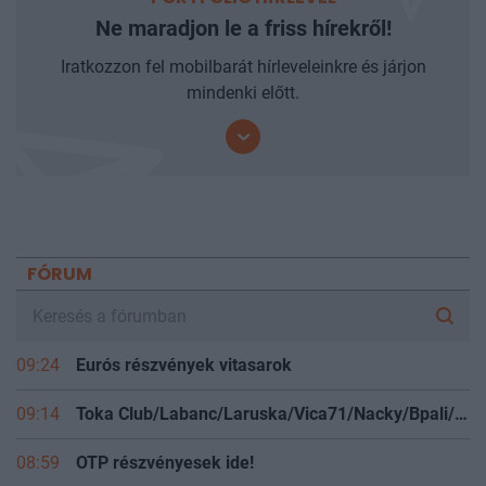
Ne maradjon le a friss hírekről!
Iratkozzon fel mobilbarát hírleveleinkre és járjon
mindenki előtt.
FÓRUM
09:24
Eurós részvények vitasarok
09:14
Toka Club/Labanc/Laruska/Vica71/Nacky/Bpali/Oldrider/Josefernando/Mcbull/Kawaszabi
08:59
OTP részvényesek ide!