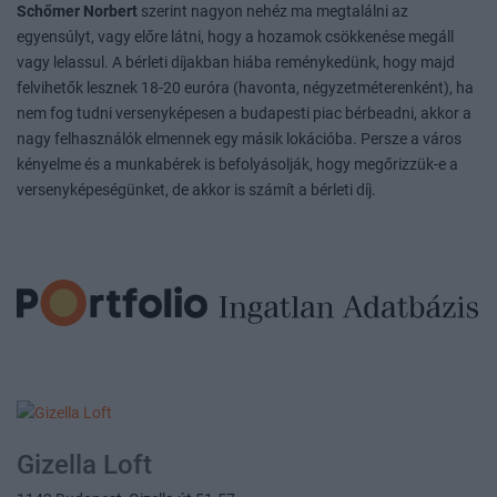
Schőmer Norbert
szerint nagyon nehéz ma megtalálni az
egyensúlyt, vagy előre látni, hogy a hozamok csökkenése megáll
vagy lelassul. A bérleti díjakban hiába reménykedünk, hogy majd
felvihetők lesznek 18-20 euróra (havonta, négyzetméterenként), ha
nem fog tudni versenyképesen a budapesti piac bérbeadni, akkor a
nagy felhasználók elmennek egy másik lokációba. Persze a város
kényelme és a munkabérek is befolyásolják, hogy megőrizzük-e a
versenyképeségünket, de akkor is számít a bérleti díj.
Gizella Loft