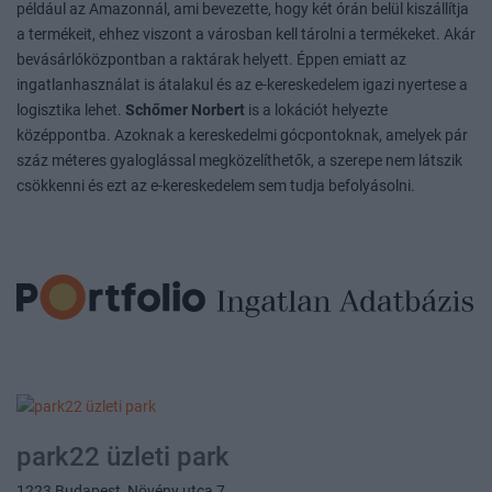
például az Amazonnál, ami bevezette, hogy két órán belül kiszállítja
a termékeit, ehhez viszont a városban kell tárolni a termékeket. Akár
bevásárlóközpontban a raktárak helyett. Éppen emiatt az
ingatlanhasználat is átalakul és az e-kereskedelem igazi nyertese a
logisztika lehet.
Schőmer Norbert
is a lokációt helyezte
középpontba. Azoknak a kereskedelmi gócpontoknak, amelyek pár
száz méteres gyaloglással megközelíthetők, a szerepe nem látszik
csökkenni és ezt az e-kereskedelem sem tudja befolyásolni.
park22 üzleti park
1223 Budapest, Növény utca 7.