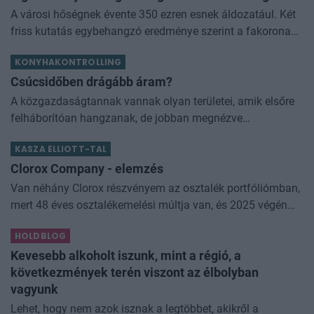
A városi hőségnek évente 350 ezren esnek áldozatául. Két
friss kutatás egybehangzó eredménye szerint a fakorona
akár a városi hőszigethatás felét is semlegesítheti
KONYHAKONTROLLING
Csúcsidőben drágább áram?
A közgazdaságtannak vannak olyan területei, amik elsőre
felháborítóan hangzanak, de jobban megnézve
összességében jobb kimenethez vezetnek. Az igaz, hogy
KASZA ELLIOTT-TAL
némi kellemetlenséggel is járnak. Az
Clorox Company - elemzés
Van néhány Clorox részvényem az osztalék portfóliómban,
mert 48 éves osztalékemelési múltja van, és 2025 végén
úgy láttam, hogy jó áron meg tudom venni ezt a majdnem
HOLDBLOG
dividend king-et. Azt
Kevesebb alkoholt iszunk, mint a régió, a
következmények terén viszont az élbolyban
vagyunk
Lehet, hogy nem azok isznak a legtöbbet, akikről a