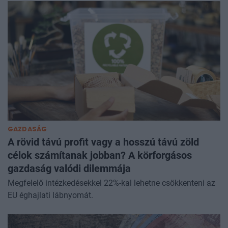
GAZDASÁG
A rövid távú profit vagy a hosszú távú zöld
célok számítanak jobban? A körforgásos
gazdaság valódi dilemmája
Megfelelő intézkedésekkel 22%-kal lehetne csökkenteni az
EU éghajlati lábnyomát.