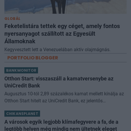
GLOBÁL
Feketelistára tettek egy céget, amely fontos
nyersanyagot szállított az Egyesült
Államoknak
Kegyvesztett lett a Venezuelában aktív olajmágnás.
PORTFOLIO BLOGGER
BANKMONITOR
Otthon Start: visszaszáll a kamatversenybe az
UniCredit Bank
Augusztus 10-tól 2,89 százalékos kamat mellett kínálja az
Otthon Start hitelt az UniCredit Bank, ez jelentős
megtakarítást jelenthet a standard évi 3 százalékos
CHIKANSPLANET
kamathoz képest. De arról sem s
A városok egyik legjobb klímafegyvere a fa, de a
legtöbb helyen még mindig nem ültetnek eleget