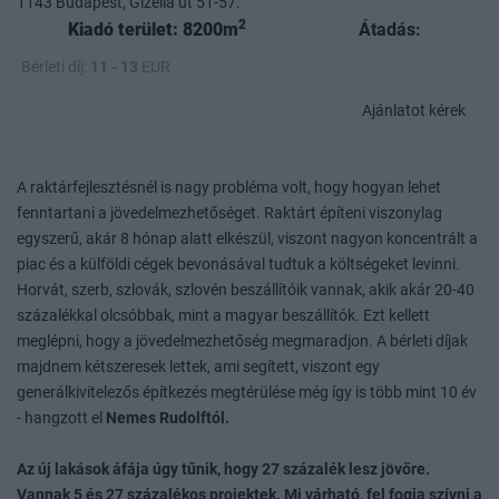
1143 Budapest, Gizella út 51-57.
2
Kiadó terület: 8200m
Átadás:
Bérleti díj:
11 - 13
EUR
Ajánlatot kérek
A raktárfejlesztésnél is nagy probléma volt, hogy hogyan lehet
fenntartani a jövedelmezhetőséget. Raktárt építeni viszonylag
egyszerű, akár 8 hónap alatt elkészül, viszont nagyon koncentrált a
piac és a külföldi cégek bevonásával tudtuk a költségeket levinni.
Horvát, szerb, szlovák, szlovén beszállítóik vannak, akik akár 20-40
százalékkal olcsóbbak, mint a magyar beszállítók. Ezt kellett
meglépni, hogy a jövedelmezhetőség megmaradjon. A bérleti díjak
majdnem kétszeresek lettek, ami segített, viszont egy
generálkivitelezős építkezés megtérülése még így is több mint 10 év
- hangzott el
Nemes Rudolftól.
Az új lakások áfája úgy tűnik, hogy 27 százalék lesz jövőre.
Vannak 5 és 27 százalékos projektek. Mi várható, fel fogja szívni a