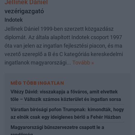
Jellinek Dániel
vezérigazgató
Indotek
Jellinek Dániel 1999-ben szerzett közgazdász
diplomát. Az általa alapított Indotek csoport 1997
óta van jelen az ingatlan fejlesztési piacon, és ma
vezető szereplő a B és C kategóriás kereskedelmi
ingatlanok magyarországi...
Tovább »
MÉG TÖBB INGATLAN
Vitézy Dávid: visszakapja a főváros, amit elvettek
tőle – Változik számos közterület és ingatlan sorsa
Váratlan bírósági pofon Trumpnak: kimondták, hogy
az elnök csak egy ideiglenes bérlő a Fehér Házban
Magyarországi bűnszervezetre csapott le a
rendőrség