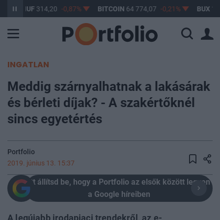
/HUF
314,20
-0,87%
BITCOIN
64 774,07
-0,21%
BUX
148 632,
INGATLAN
Meddig szárnyalhatnak a lakásárak
és bérleti díjak? - A szakértőknél
sincs egyetértés
Portfolio
2019. június 13. 15:37
Itt állítsd be, hogy a Portfolio az elsők között legyen
a Google híreiben
A legújabb irodapiaci trendekről, az e-