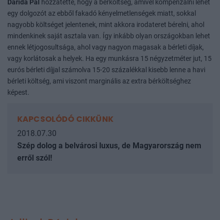
Darida Pál
hozzátette, hogy a bérköltség, amivel kompenzálni lehet
egy dolgozót az ebből fakadó kényelmetlenségek miatt, sokkal
nagyobb költséget jelentenek, mint akkora irodateret bérelni, ahol
mindenkinek saját asztala van. Így inkább olyan országokban lehet
ennek létjogosultsága, ahol vagy nagyon magasak a bérleti díjak,
vagy korlátosak a helyek. Ha egy munkásra 15 négyzetméter jut, 15
eurós bérleti díjjal számolva 15-20 százalékkal kisebb lenne a havi
bérleti költség, ami viszont marginális az extra bérköltséghez
képest.
KAPCSOLÓDÓ CIKKÜNK
2018.07.30
Szép dolog a belvárosi luxus, de Magyarország nem
erről szól!