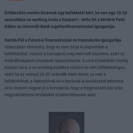
Értékesítés esetén kizárnak egy befektetői kört, ha van egy 10-20
százalékos co-working iroda a házban? - tette fel a kérdést Pető
Gábor az Unicredit Bank ingatlanfinanszírozási igazgatója.
Darida Pál a Futureal finanszírozási és tranzakciós igazgatója
válaszában elmondta, hogy ez nem zárja ki alapvetően a
befektetőket, viszont a koncepció még nem volt tesztelve, ezért az
értékállóságáról nincsenek tapasztalatok. A core irodabérlet mindig
hosszú távú, a co-working irodákra viszont ez nem feltétlenül igaz,
ezért ha az aránya 20-30 százalék felett lenne, az már a
befektetőnek, a fejlesztőnek és a banknak is kockázatot jelentene.
Arra viszont nagyon jó a koncepció, hogy a megmaradó pár száz
négyzetméteres területeket is bérbe lehessen adni.