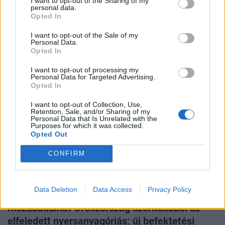
I want to opt-out of the Sharing of my
personal data.
Opted In
Címkék:
ingatlan iroda,
lakáspiac,
irodapiac,
ingatlan,
bérleti díj,
retail,
Ingatlan irodapiac,
raktár,
unicredit bank
I want to opt-out of the Sale of my
Personal Data.
Opted In
CÍMLAPRÓL AJÁNLJUK
I want to opt-out of processing my
Personal Data for Targeted Advertising.
Opted In
I want to opt-out of Collection, Use,
Retention, Sale, and/or Sharing of my
Personal Data that Is Unrelated with the
Purposes for which it was collected.
Opted Out
CONFIRM
Data Deletion
Data Access
Privacy Policy
ÜZLET
Kiszabadulhat Oroszország szorításából az
elfeledett nyersanyagóriás: új befektetési