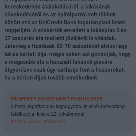
kereskedelem átalakulásáról, a lakásárak
növekedéséről és az építőiparról volt többek
között szó az UniCredit Bank ingatlanpiaci üzleti
reggelijén. A szakértők emellett a lakáspiac 5 és
27 százalék áfa melletti jövőjéről is vitáztak.
Jelenleg a fizetések 60-70 százalékát elviszi egy
lakás bérleti díja, mégis sokan azt gondolják, hogy
a magasabb áfa a használt lakások piacára
átgyűrűzve csak úgy tarthatja fent a hozamokat,
ha a bérleti díjak tovább emelkednek.
PROPERTY INVESTMENT FORUM 2026
A hazai ingatlanpiac legnagyobb üzleti és networking
találkozója! Idén a 22. alkalommal!
Információ és jelentkezés