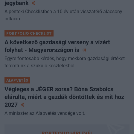
jegybank
A pénteki Checklistben a 10 év után visszatérő alacsony
infláció.
PORTFOLIO CHECKLIST
A következő gazdasági verseny a vízért
folyhat - Magyarországon
is
Egyre fontosabb kérdés, hogy mekkora gazdasági értéket
teremtünk a szűkülő készletekből.
ALAPVETÉS
Végleges a JÉGER sorsa? Bóna Szabolcs
elárulta, miért a gazdák döntöttek és mit hoz
2027
A miniszter az Alapvetés vendége volt.
PORTFOLIO HÍRLEVÉL