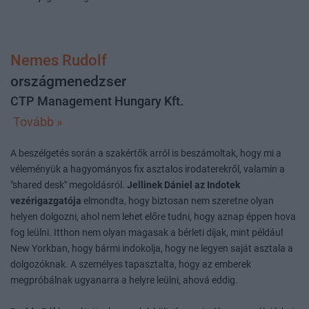
Nemes Rudolf
országmenedzser
CTP Management Hungary Kft.
Tovább »
A beszélgetés során a szakértők arról is beszámoltak, hogy mi a
véleményük a hagyományos fix asztalos irodaterekről, valamin a
"shared desk" megoldásról.
Jellinek Dániel az Indotek
vezérigazgatója
elmondta, hogy biztosan nem szeretne olyan
helyen dolgozni, ahol nem lehet előre tudni, hogy aznap éppen hova
fog leülni. Itthon nem olyan magasak a bérleti díjak, mint például
New Yorkban, hogy bármi indokolja, hogy ne legyen saját asztala a
dolgozóknak. A személyes tapasztalta, hogy az emberek
megpróbálnak ugyanarra a helyre leülni, ahová eddig.