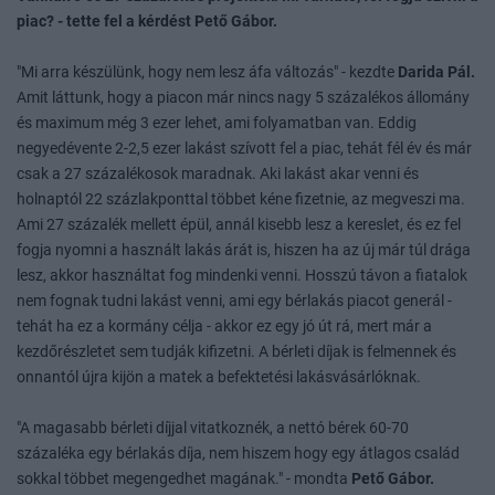
piac? - tette fel a kérdést Pető Gábor.
"Mi arra készülünk, hogy nem lesz áfa változás" - kezdte
Darida Pál.
Amit láttunk, hogy a piacon már nincs nagy 5 százalékos állomány
és maximum még 3 ezer lehet, ami folyamatban van. Eddig
negyedévente 2-2,5 ezer lakást szívott fel a piac, tehát fél év és már
csak a 27 százalékosok maradnak. Aki lakást akar venni és
holnaptól 22 százlakponttal többet kéne fizetnie, az megveszi ma.
Ami 27 százalék mellett épül, annál kisebb lesz a kereslet, és ez fel
fogja nyomni a használt lakás árát is, hiszen ha az új már túl drága
lesz, akkor használtat fog mindenki venni. Hosszú távon a fiatalok
nem fognak tudni lakást venni, ami egy bérlakás piacot generál -
tehát ha ez a kormány célja - akkor ez egy jó út rá, mert már a
kezdőrészletet sem tudják kifizetni. A bérleti díjak is felmennek és
onnantól újra kijön a matek a befektetési lakásvásárlóknak.
"A magasabb bérleti díjjal vitatkoznék, a nettó bérek 60-70
százaléka egy bérlakás díja, nem hiszem hogy egy átlagos család
sokkal többet megengedhet magának." - mondta
Pető Gábor.