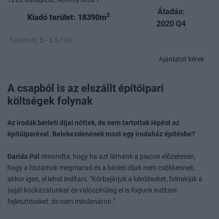
Átadás:
2
Kiadó terület: 18390m
2020 Q4
Bérleti díj:
5 - 5.5
EUR
Ajánlatot kérek
A csapból is az elszállt építőipari
költségek folynak
Az irodák bérleti díjai nőttek, de nem tartottak lépést az
építőiparéval. Belekezdenének most egy irodaház építésbe?
Darida Pál
elmondta, hogy ha azt látnánk a piacon előzetesen,
hogy a hozamok megmarad és a bérleti díjak nem csökkennek,
akkor igen, el lehet indítani. "Körbejárjuk a kérdéseket, felmérjük a
saját kockázatunkat és valószínűleg el is fogunk indítani
fejlesztéseket, de nem mindenáron."