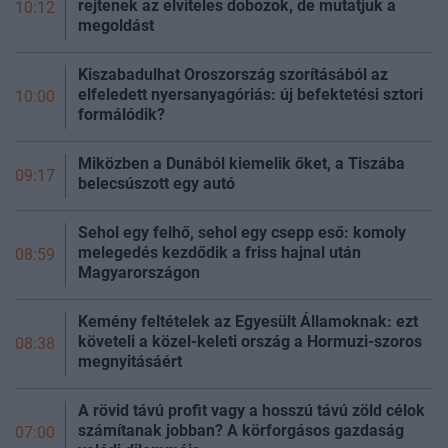
rejtenek az elviteles dobozok, de mutatjuk a
10:12
megoldást
Kiszabadulhat Oroszország szorításából az
elfeledett nyersanyagóriás: új befektetési sztori
10:00
formálódik?
Miközben a Dunából kiemelik őket, a Tiszába
09:17
belecsúszott egy autó
Sehol egy felhő, sehol egy csepp eső: komoly
melegedés kezdődik a friss hajnal után
08:59
Magyarországon
Kemény feltételek az Egyesült Államoknak: ezt
követeli a közel-keleti ország a Hormuzi-szoros
08:38
megnyitásáért
A rövid távú profit vagy a hosszú távú zöld célok
számítanak jobban? A körforgásos gazdaság
07:00