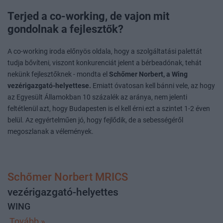
Terjed a co-working, de vajon mit
gondolnak a fejlesztők?
A co-working iroda előnyös oldala, hogy a szolgáltatási palettát
tudja bővíteni, viszont konkurenciát jelent a bérbeadónak, tehát
nekünk fejlesztőknek - mondta el
Schőmer Norbert, a Wing
vezérigazgató-helyettese.
Emiatt óvatosan kell bánni vele, az hogy
az Egyesült Államokban 10 százalék az aránya, nem jelenti
feltétlenül azt, hogy Budapesten is el kell érni ezt a szintet 1-2 éven
belül. Az egyértelműen jó, hogy fejlődik, de a sebességéről
megoszlanak a vélemények.
Schőmer Norbert MRICS
vezérigazgató-helyettes
WING
Tovább »