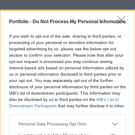
Portfolio -
Do Not Process My Personal Information
If you wish to opt-out of the sale, sharing to third parties, or
processing of your personal or sensitive information for
targeted advertising by us, please use the below opt-out
section to confirm your selection. Please note that after your
opt-out request is processed you may continue seeing
interest-based ads based on personal information utilized by
Park West
us or personal information disclosed to third parties prior to
1134 Budapest, Szabolcs utca 15-25.
your opt-out. You may separately opt-out of the further
229
db lakás
Átadás:
disclosure of your personal information by third parties on the
IAB’s list of downstream participants. This information may
2
32 - 79
m
alapterület
2021 H1
also be disclosed by us to third parties on the
IAB’s List of
25.8 - 112
M Ft
Downstream Participants
that may further disclose it to other
third parties.
Ajánlatot kérek
A jelen írás nem minősül befektetési tanácsadásnak vagy
Personal Data Processing Opt Outs
befektetési ajánlásnak.
Részletes jogi információ