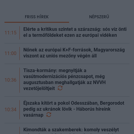
gazdasági növekedést, ronthatja a termelékenységet, sőt
még az állam finanszírozását is m
FRISS HÍREK
NÉPSZERŰ
Elérte a kritikus szintet a szárazság: sós víz önti
11:15
el a termőföldeket ezen az európai vidéken
Nőnek az európai K+F-források, Magyarország
11:00
viszont az uniós mezőny végén áll
Tisza-kormány: megnyitják a
vasútmodernizációs pénzcsapot, még
10:36
augusztusban meghallgatják az NVVH
vezetőjelöltjeit
Éjszaka kitört a pokol Odesszában, Bergorodot
pedig az ukránok lövik - Háborús híreink
10:34
vasárnap
Kimondták a szakemberek: komoly veszélyt