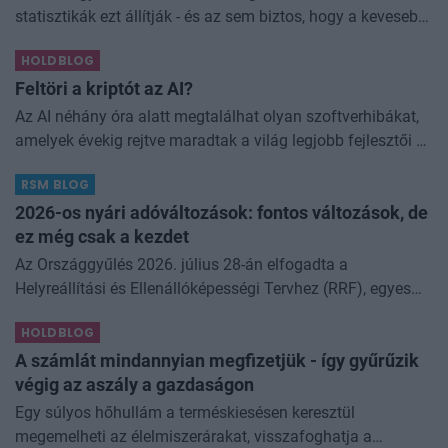
statisztikák ezt állítják - és az sem biztos, hogy a kevesebb
elfogyasztott alkohol kisebb társadalmi kárral... The post
HOLDBLOG
Kevesebb alkoholt iszunk
Feltöri a kriptót az AI?
Az AI néhány óra alatt megtalálhat olyan szoftverhibákat,
amelyek évekig rejtve maradtak a világ legjobb fejlesztői és
biztonsági szakemberei előtt. A kriptovilágban ennek
RSM BLOG
különösen nagy...
2026-os nyári adóváltozások: fontos változások, de
ez még csak a kezdet
Az Országgyűlés 2026. július 28-án elfogadta a
Helyreállítási és Ellenállóképességi Tervhez (RRF), egyes
kormányprogramokhoz és kormányhatározatokhoz
HOLDBLOG
kapcsolódó adóintézkedésekről, v
A számlát mindannyian megfizetjük - így gyűrűzik
végig az aszály a gazdaságon
Egy súlyos hőhullám a terméskiesésen keresztül
megemelheti az élelmiszerárakat, visszafoghatja a