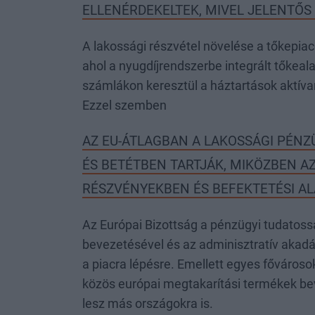
ELLENÉRDEKELTEK, MIVEL JELENTŐS
A lakossági részvétel növelése a tőkepia
ahol a nyugdíjrendszerbe integrált tőke
számlákon keresztül a háztartások aktíva
Ezzel szemben
AZ EU-ÁTLAGBAN A LAKOSSÁGI PÉN
ÉS BETÉTBEN TARTJÁK, MIKÖZBEN A
RÉSZVÉNYEKBEN ÉS BEFEKTETÉSI A
Az Európai Bizottság a pénzügyi tudatoss
bevezetésével és az adminisztratív akad
a piacra lépésre. Emellett egyes fővárosok
közös európai megtakarítási termékek bev
lesz más országokra is.