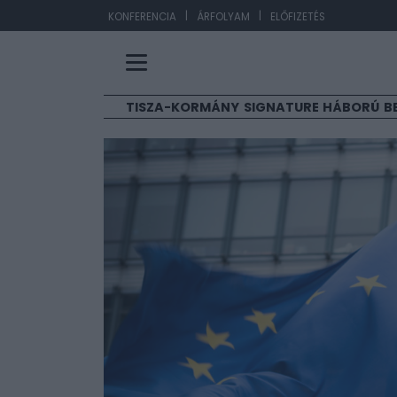
|
|
EUR/HUF
363,17
-0,
KONFERENCIA
ÁRFOLYAM
ELŐFIZETÉS
TISZA-KORMÁNY
SIGNATURE
HÁBORÚ
B