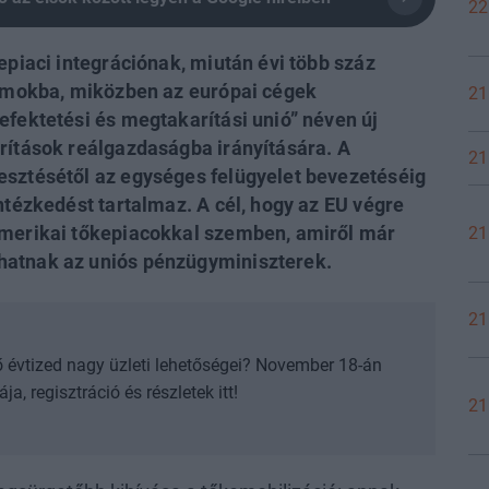
22
epiaci integrációnak, miután évi több száz
llamokba, miközben az európai cégek
21
efektetési és megtakarítási unió” néven új
rítások reálgazdaságba irányítására. A
21
esztésétől az egységes felügyelet bevezetéséig
ntézkedést tartalmaz. A cél, hogy az EU végre
amerikai tőkepiacokkal szemben, amiről már
21
hatnak az uniós pénzügyminiszterek.
21
ző évtized nagy üzleti lehetőségei? November 18-án
a, regisztráció és részletek itt!
21