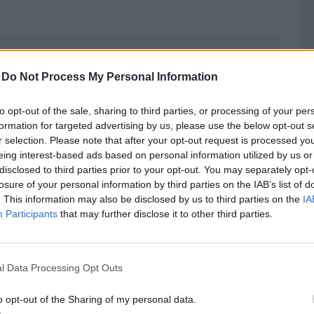
-
Do Not Process My Personal Information
 Elon Musk üdvöskéjét, a magyar kormány is beszáll
to opt-out of the sale, sharing to third parties, or processing of your per
7-ről hamarosan 29 tagja lehet az uniónak
formation for targeted advertising by us, please use the below opt-out s
r selection. Please note that after your opt-out request is processed y
egű számlát állnak az európai országok a pusztító
eing interest-based ads based on personal information utilized by us or
disclosed to third parties prior to your opt-out. You may separately opt-
losure of your personal information by third parties on the IAB’s list of
. This information may also be disclosed by us to third parties on the
IA
zeti szabályozás, felügyelet és adózás – miatt a
Participants
that may further disclose it to other third parties.
s alacsony maradt. A brexit csak tovább
sztette legfejlettebb pénzügyi központját,
l Data Processing Opt Outs
o opt-out of the Sharing of my personal data.
k szerint a strukturális változás elengedhetetlen.