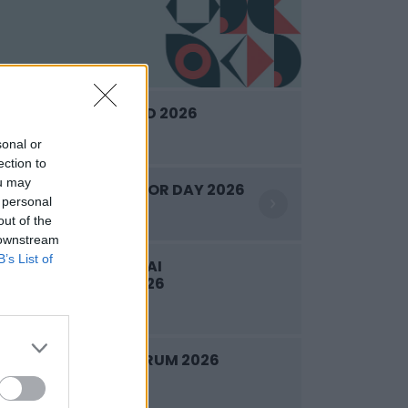
SUSTAINABLE WORLD 2026
2026. szeptember 8.
sonal or
ection to
ou may
WOOD & CO. INVESTOR DAY 2026
 personal
2026. szeptember 9.
out of the
 downstream
B’s List of
LENDÜLETBEN A HAZAI
VÁLLALKOZÁSOK 2026
2026. szeptember 9.
PRIVATE HEALTH FORUM 2026
2026. szeptember 10.