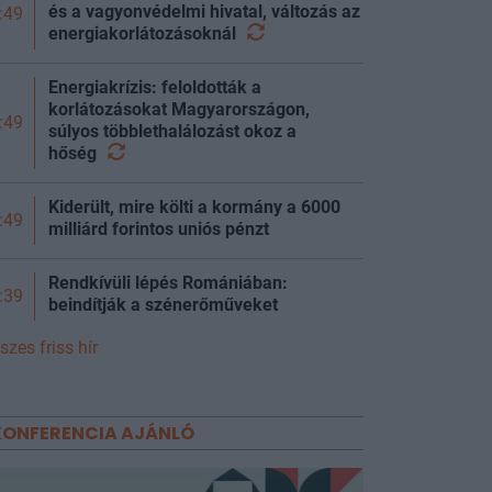
és a vagyonvédelmi hivatal, változás az
:49
energiakorlátozásoknál
Energiakrízis: feloldották a
korlátozásokat Magyarországon,
:49
súlyos többlethalálozást okoz a
hőség
Kiderült, mire költi a kormány a 6000
:49
milliárd forintos uniós pénzt
Rendkívüli lépés Romániában:
:39
beindítják a szénerőműveket
szes friss hír
KONFERENCIA AJÁNLÓ