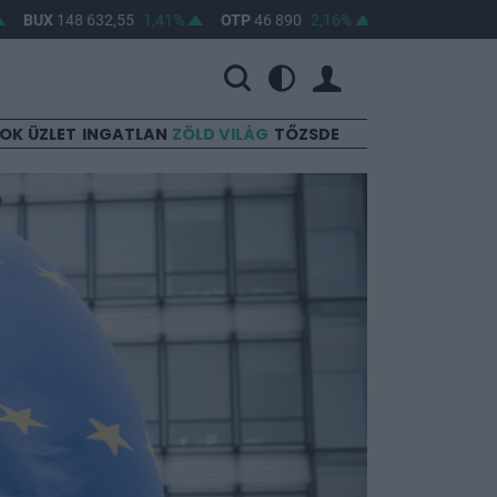
UX
148 632,55
1,41%
OTP
46 890
2,16%
MOL
4 650
0,22%
SOK
ÜZLET
INGATLAN
ZÖLD VILÁG
TŐZSDE