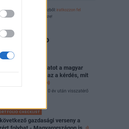
ek, eseményajánlók első kézből:
iratkozzon fel
luzív rendezvényértesítőnkre!
ORTFOLIO CHECKLIST
g látott ilyen jó adatot a magyar
zdaság: már csak az a kérdés, mit
p erre a
jegybank
pénteki Checklistben a 10 év után visszatérő
acsony infláció.
ORTFOLIO CHECKLIST
 következő gazdasági verseny a
zért folyhat - Magyarországon
is