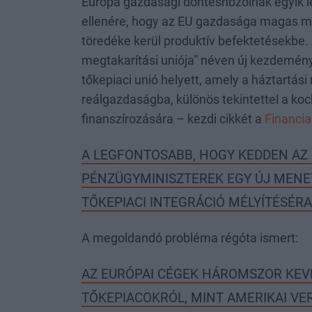
Európa gazdasági döntéshozóinak egyik l
ellenére, hogy az EU gazdasága magas me
töredéke kerül produktív befektetésekbe. 
megtakarítási uniója” néven új kezdeménye
tőkepiaci unió helyett, amely a háztartás
reálgazdaságba, különös tekintettel a koc
finanszírozására – kezdi cikkét a
Financia
A LEGFONTOSABB, HOGY KEDDEN AZ 
PÉNZÜGYMINISZTEREK EGY ÚJ MENE
TŐKEPIACI INTEGRÁCIÓ MÉLYÍTÉSÉRA
A megoldandó probléma régóta ismert:
AZ EURÓPAI CÉGEK HÁROMSZOR KEV
TŐKEPIACOKRÓL, MINT AMERIKAI VE