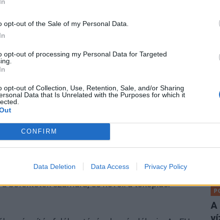
In
 CHRISTINE LAGARDE ÉVI 300 MILLIÁRD
Hír
o opt-out of the Sale of my Personal Data.
exk
EU-BÓL AZ USA IRÁNYÁBA, MÍG MARIO
In
D EURÓS ÉVES BERUHÁZÁSI IGÉNYT JELÖLT
to opt-out of processing my Personal Data for Targeted
ing.
EM FEDEZI KÖZPÉNZ.
In
o opt-out of Collection, Use, Retention, Sale, and/or Sharing
tt jogi és pénzügyi keretrendszerek
ersonal Data that Is Unrelated with the Purposes for which it
P
lected.
tel a fizetésképtelenségi szabályokra és az
Out
Ré
ga
CONFIRM
lé
izetésképtelenségi szabályok közti eltérés. Míg
A 
eg minden befektetett euróból, Luxemburgban ez
al
Data Deletion
Data Access
Privacy Policy
rmonizáció, hanem egy minimumszintű egységesítés,
 a befektetők számára, és növeli a tőkepiaci
P
A
ví