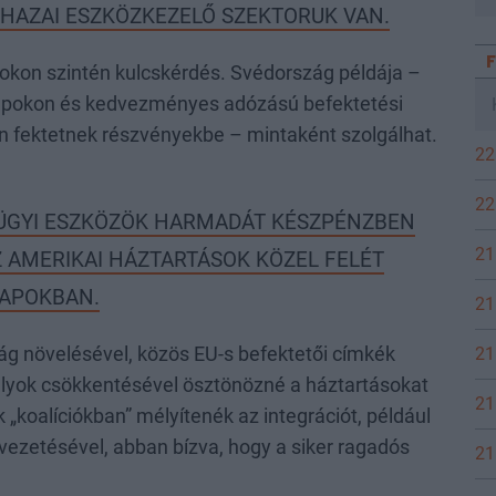
 HAZAI ESZKÖZKEZELŐ SZEKTORUK VAN.
cokon szintén kulcskérdés. Svédország példája –
alapokon és kedvezményes adózású befektetési
n fektetnek részvényekbe – mintaként szolgálhat.
22
22
ZÜGYI ESZKÖZÖK HARMADÁT KÉSZPÉNZBEN
21
Z AMERIKAI HÁZTARTÁSOK KÖZEL FELÉT
LAPOKBAN.
21
21
ág növelésével, közös EU-s befektetői címkék
ályok csökkentésével ösztönözné a háztartásokat
21
 „koalíciókban” mélyítenék az integrációt, például
ezetésével, abban bízva, hogy a siker ragadós
21