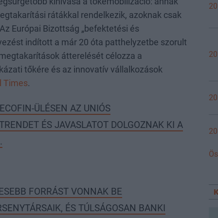
egsürgetőbb kihívása a tőkemobilizáció: annak
20
gtakarítási rátákkal rendelkezik, azoknak csak
Az Európai Bizottság „befektetési és
zést indított a már 20 óta patthelyzetbe szorult
20
i megtakarítások átterelését célozza a
kázati tőkére és az innovatív vállalkozások
l Times
.
20
ECOFIN-ÜLÉSEN AZ UNIÓS
TRENDET ÉS JAVASLATOT DOLGOZNAK KI A
20
.
Ös
ESEBB FORRÁST VONNAK BE
RSENYTÁRSAIK, ÉS TÚLSÁGOSAN BANKI