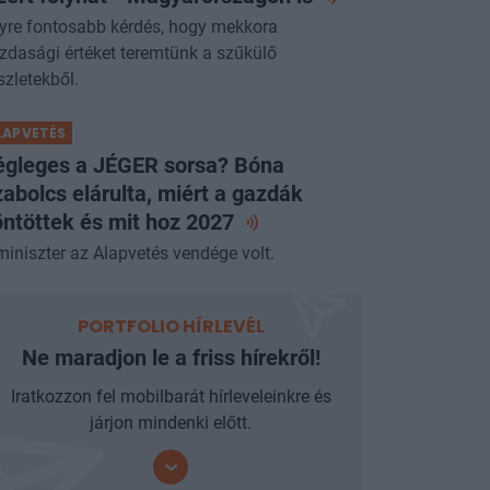
yre fontosabb kérdés, hogy mekkora
zdasági értéket teremtünk a szűkülő
szletekből.
LAPVETÉS
égleges a JÉGER sorsa? Bóna
abolcs elárulta, miért a gazdák
ntöttek és mit hoz
2027
miniszter az Alapvetés vendége volt.
PORTFOLIO HÍRLEVÉL
Ne maradjon le a friss hírekről!
Iratkozzon fel mobilbarát hírleveleinkre és
járjon mindenki előtt.