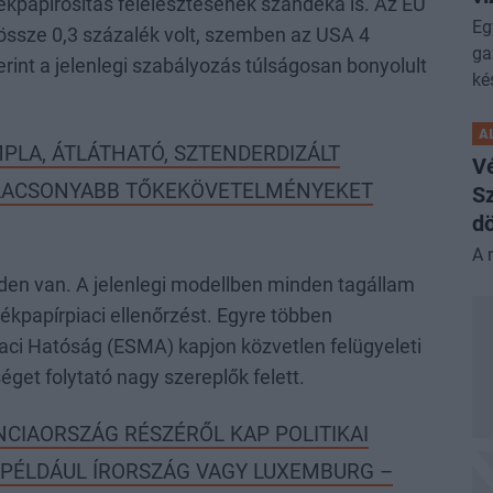
ékpapírosítás felélesztésének szándéka is. Az EU
Eg
ssze 0,3 százalék volt, szemben az USA 4
ga
erint a jelenlegi szabályozás túlságosan bonyolult
ké
A
MPLA, ÁTLÁTHATÓ, SZTENDERDIZÁLT
V
ALACSONYABB TŐKEKÖVETELMÉNYEKET
Sz
dö
A 
enden van. A jelenlegi modellben minden tagállam
ékpapírpiaci ellenőrzést. Egyre többen
iaci Hatóság (ESMA) kapjon közvetlen felügyeleti
get folytató nagy szereplők felett.
NCIAORSZÁG RÉSZÉRŐL KAP POLITIKAI
 PÉLDÁUL ÍRORSZÁG VAGY LUXEMBURG –