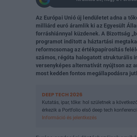
Az Európai Unió új lendületet adna a tők
milliárd euró áramlik ki az Egyesült Á
forráshiánnyal küzdenek. A Bizottság „b
programot indított a háztartási megtaka
reformcsomag az értékpapírosítás felél
számos, régóta halogatott strukturális i
versenyképes alternatívát nyújtson az 
most kedden fontos megállapodásra jut
DEEP TECH 2026
Kutatás, ipar, tőke: hol születnek a követke
érkezik a Portfolio első deep tech konferenciáj
Információ és jelentkezés