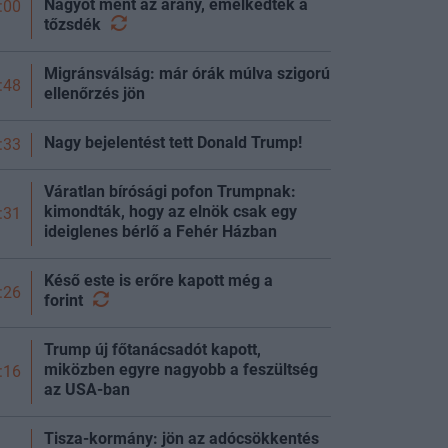
Nagyot ment az arany, emelkedtek a
:00
tőzsdék
Migránsválság: már órák múlva szigorú
:48
ellenőrzés jön
Nagy bejelentést tett Donald Trump!
:33
Váratlan bírósági pofon Trumpnak:
kimondták, hogy az elnök csak egy
:31
ideiglenes bérlő a Fehér Házban
Késő este is erőre kapott még a
:26
forint
Trump új főtanácsadót kapott,
miközben egyre nagyobb a feszültség
:16
az USA-ban
Tisza-kormány: jön az adócsökkentés