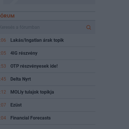
FÓRUM
:06
Lakás/Ingatlan árak topik
:05
4IG részvény
:53
OTP részvényesek ide!
:45
Delta Nyrt
:12
MOLly tulajok topikja
:07
Ezüst
:04
Financial Forecasts