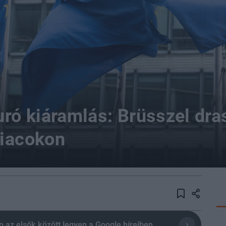
uró kiáramlás: Brüsszel dra
piacokon
olio az elsők között legyen a Google híreiben