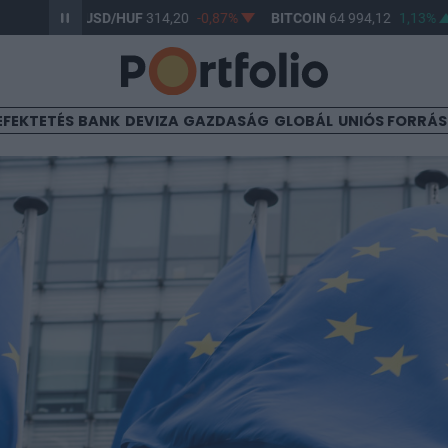
61%
USD/HUF
314,20
-0,87%
BITCOIN
64 994,12
1,13%
B
EFEKTETÉS
BANK
DEVIZA
GAZDASÁG
GLOBÁL
UNIÓS FORRÁ