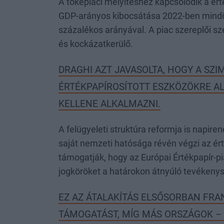
A tőkepiaci mélyítéshez kapcsolódik a ért
GDP-arányos kibocsátása 2022-ben mindö
százalékos arányával. A piac szereplői sz
és kockázatkerülő.
DRAGHI AZT JAVASOLTA, HOGY A SZI
ÉRTÉKPAPÍROSÍTOTT ESZKÖZÖKRE 
KELLENE ALKALMAZNI.
A felügyeleti struktúra reformja is napir
saját nemzeti hatósága révén végzi az ért
támogatják, hogy az Európai Értékpapír-p
jogköröket a határokon átnyúló tevékenysé
EZ AZ ÁTALAKÍTÁS ELSŐSORBAN FRA
TÁMOGATÁST, MÍG MÁS ORSZÁGOK –