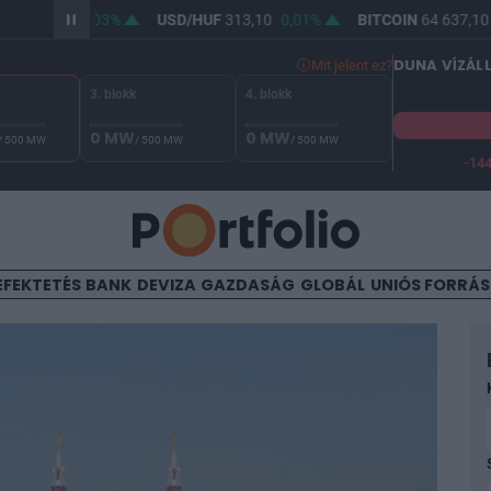
1,83
0,03%
USD/HUF
313,10
0,01%
BITCOIN
64 637,10
0,05
DUNA VÍZÁL
Mit jelent ez?
3. blokk
4. blokk
0 MW
0 MW
/ 500 MW
/ 500 MW
/ 500 MW
-14
A Duna vízállása Paksnál -132 cm. A biztonsági határ -144 cm,
EFEKTETÉS
BANK
DEVIZA
GAZDASÁG
GLOBÁL
UNIÓS FORRÁ