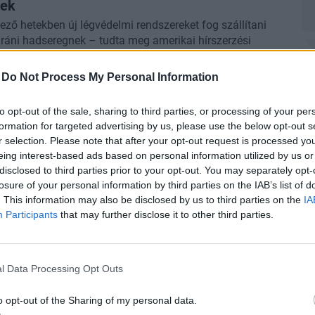
nek
ező hetekben új légvédelmi rendszereket fog szállítani
iráni hadseregnek – tudta meg amerikai hírszerzési
ciókból a
CNN
.
-
Do Not Process My Personal Information
cius 17. 19:52 | Portfolio
ezték a titkos hálózatot: így került Elon Musk
to opt-out of the sale, sharing to third parties, or processing of your per
echnológiája az orosz hadsereghez
formation for targeted advertising by us, please use the below opt-out s
r selection. Please note that after your opt-out request is processed y
k műholdas kommunikációs rendszereket csempészett
P
eing interest-based ads based on personal information utilized by us or
anda az orosz hadseregnek Lettországon keresztül, a
disclosed to third parties prior to your opt-out. You may separately opt-
élén álló azerbajdzsáni férfit 11 év börtönbüntetésre
Je
losure of your personal information by third parties on the IAB’s list of
 jelentette a
RBK
.
s
. This information may also be disclosed by us to third parties on the
IA
cius 16. 14:39 | Portfolio
Ez
Participants
that may further disclose it to other third parties.
hírű fegyver bukkanhat fel az atomhatalom
ut
ljában? - Sok a kérdőjel a fegyverüzlet körül
gott orosz hadiipari dokumentumok szerint Kína 48
P
l Data Processing Opt Outs
–52M harci helikoptert rendelhetett Oroszországtól. A
Ek
st a 2025 és 2027 közötti időszakra tervezik. A hír
o opt-out of the Sharing of my personal data.
ny
 nem megerősített, hiszen a szerződés értéke és részletei