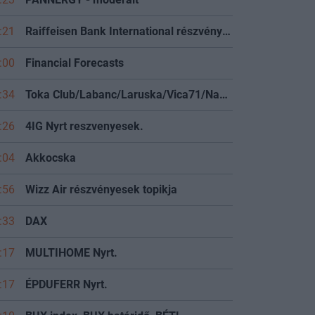
:21
Raiffeisen Bank International részvényesek
:00
Financial Forecasts
:34
Toka Club/Labanc/Laruska/Vica71/Nacky/Bpali/Oldrider/Josefernando/Mcbull/Kawaszabi
:26
4IG Nyrt reszvenyesek.
:04
Akkocska
:56
Wizz Air részvényesek topikja
:33
DAX
:17
MULTIHOME Nyrt.
:17
ÉPDUFERR Nyrt.