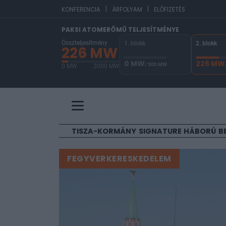
|
|
EUR/HUF
36
KONFERENCIA
ÁRFOLYAM
ELŐFIZETÉS
PAKSI ATOMERŐMŰ TELJESÍTMÉNYE
Összteljesítmény
1. blokk
2. blokk
226 MW
0 MW
226 MW
/ 500 MW
0 MW
2000 MW
A Paksi Atomerőmű összteljesítménye 226 MW. 
TISZA-KORMÁNY
SIGNATURE
HÁBORÚ
B
FEGYVERKERESKEDELEM