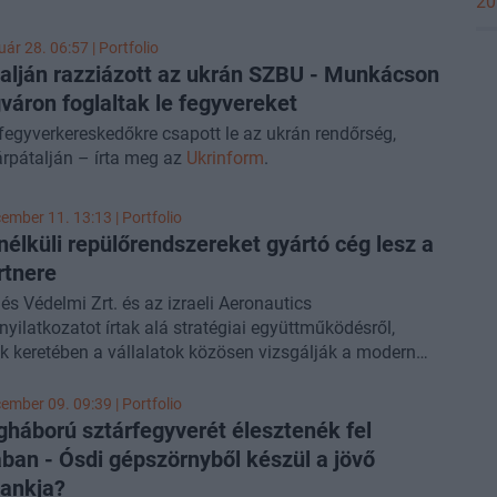
20
egérkeztek az országba, miközben a török Kaan
pek beszerzése komoly akadályokba ütközött - közölte
ár 28. 06:57 | Portfolio
pace Global News szakportál.
.
alján razziázott az ukrán SZBU - Munkácson
váron foglaltak le fegyvereket
s fegyverkereskedőkre csapott le az ukrán rendőrség,
rpátalján – írta meg az
Ukrinform
.
ember 11. 13:13 | Portfolio
 nélküli repülőrendszereket gyártó cég lesz a
rtnere
 és Védelmi Zrt. és az izraeli Aeronautics
yilatkozatot írtak alá stratégiai együttműködésről,
 keretében a vállalatok közösen vizsgálják a modern
élküli repülőrendszerek (UAS), köztük a loitering munition
pusú megoldások és kapcsolódó technológiák
ember 09. 09:39 | Portfolio
sének lehetőségeit az európai piacra, valamint a
gháború sztárfegyverét élesztenék fel
lis magyarországi gyártás feltételeit.
ban - Ósdi gépszörnyből készül a jövő
ankja?