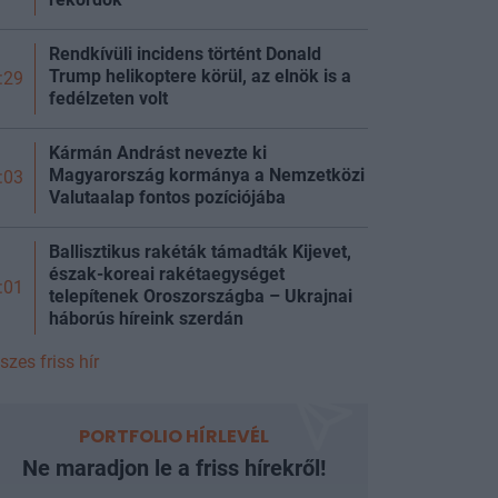
Rendkívüli incidens történt Donald
Trump helikoptere körül, az elnök is a
:29
fedélzeten volt
Kármán Andrást nevezte ki
Magyarország kormánya a Nemzetközi
:03
Valutaalap fontos pozíciójába
Ballisztikus rakéták támadták Kijevet,
észak-koreai rakétaegységet
:01
telepítenek Oroszországba – Ukrajnai
háborús híreink
szerdán
szes friss hír
PORTFOLIO HÍRLEVÉL
Ne maradjon le a friss hírekről!