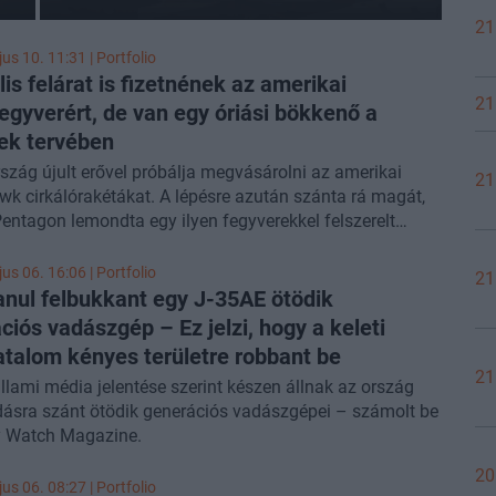
21
us 10. 11:31 | Portfolio
lis felárat is fizetnének az amerikai
21
egyverért, de van egy óriási bökkenő a
ek tervében
zág újult erővel próbálja megvásárolni az amerikai
21
 cirkálórakétákat. A lépésre azután szánta rá magát,
entagon lemondta egy ilyen fegyverekkel felszerelt
 tüzérzászlóalj németországi telepítését. Ez a döntés
ést ütött Európa Oroszországgal szembeni elrettentő
us 06. 16:06 | Portfolio
21
én, ami lendületet adhat az ELSA nevű európai
anul felbukkant egy J-35AE ötödik
ejlesztési tervnek – írta meg a
Financial Times
.
ciós vadászgép – Ez jelzi, hogy a keleti
talom kényes területre robbant be
21
állami média jelentése szerint készen állnak az ország
dásra szánt ötödik generációs vadászgépei – számolt be
y Watch Magazine.
20
us 06. 08:27 | Portfolio