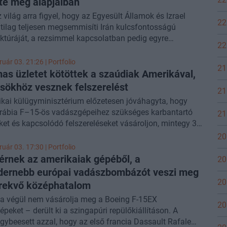
te meg alapjaiban
 világ arra figyel, hogy az Egyesült Államok és Izrael
22
tilag teljesen megsemmisíti Irán kulcsfontosságú
uktúráját, a rezsimmel kapcsolatban pedig egyre
22
an kerül elő az összeomlás gondolata. Kevés szó esik
ogy Ali Hámenei halálával Oroszország mellett Kína is egy
uár 03. 21:26 | Portfolio
21
zövetségesét veszítette el, ráadásul ez komoly fejtörést
as üzletet kötöttek a szaúdiak Amerikával,
a keleti nagyhatalomban. Pekinget egyszerre több
sökhöz vesznek felszerelést
21
is sújtja most, amik elég komoly gondokat okozhatnak
kai külügyminisztérium előzetesen jóváhagyta, hogy
g globális nagyhatalmi céljaira nézve is.
rábia F–15-ös vadászgépeihez szükséges karbantartó
21
et és kapcsolódó felszereléseket vásároljon, mintegy 3
dollár értékben.
20
uár 03. 17:30 | Portfolio
rnek az amerikaiak gépéből, a
20
ernebb európai vadászbombázót veszi meg
20
örekvő középhatalom
a végül nem vásárolja meg a Boeing F-15EX
20
peket – derült ki a szingapúri repülőkiállításon. A
gybeesett azzal, hogy az első francia Dassault Rafale