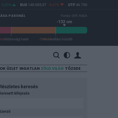
%
BUX
148 085,97
-0,67%
OTP
46 750
-1,06%
MOL
4 608
LÁSA PAKSNÁL
Forrás: OVF, HAEA
-132 cm
4cm
biztonsági határ
-134cm
leállási küszöb
 a leállási küszöb -134 cm.
SOK
ÜZLET
INGATLAN
ZÖLD VILÁG
TŐZSDE
Részletes keresés
Keresett kifejezés
Szerző