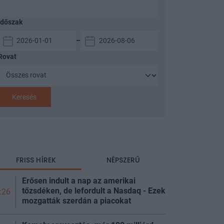
Időszak
–
Rovat
Keresés
FRISS HÍREK
NÉPSZERŰ
Erősen indult a nap az amerikai
tőzsdéken, de lefordult a Nasdaq - Ezek
:26
mozgatták szerdán a
piacokat