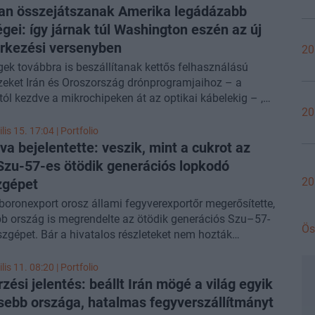
an összejátszanak Amerika legádázabb
égei: így járnak túl Washington eszén az új
rkezési versenyben
20
gek továbbra is beszállítanak kettős felhasználású
zeket Irán és Oroszország drónprogramjaihoz – a
ól kezdve a mikrochipeken át az optikai kábelekig – ,
20
Egyesült Államok képtelen megfékezni, hiába a
k - írta meg a
Wall Street Journal
.
lis 15. 17:04 | Portfolio
a bejelentette: veszik, mint a cukrot az
Szu-57-es ötödik generációs lopkodó
20
zgépet
oronexport orosz állami fegyverexportőr megerősítette,
b ország is megrendelte az ötödik generációs Szu–57-
Ös
zgépet. Bár a hivatalos részleteket nem hozták
sságra, több forrásból is kirajzolódik, kik lehetnek a
ügyfelek - jelentette a
Military Watch Magazine
.
lis 11. 08:20 | Portfolio
zési jelentés: beállt Irán mögé a világ egyik
sebb országa, hatalmas fegyverszállítmányt