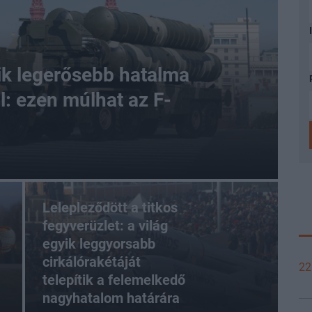
k legerősebb hatalma
l: ezen múlhat az F-
Lelepleződött a titkos
fegyverüzlet: a világ
egyik leggyorsabb
cirkálórakétáját
22
telepítik a felemelkedő
nagyhatalom határára