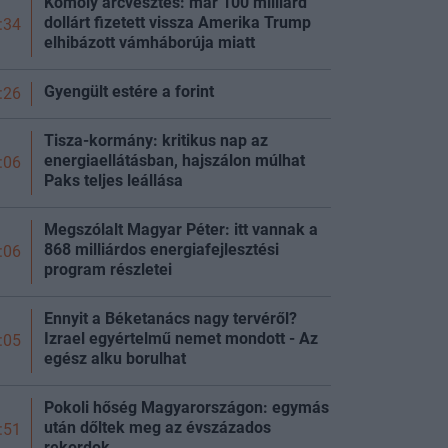
Komoly arcvesztés: már 100 milliárd
dollárt fizetett vissza Amerika Trump
:34
elhibázott vámháborúja miatt
Gyengült estére a
forint
:26
Tisza-kormány: kritikus nap az
energiaellátásban, hajszálon múlhat
:06
Paks teljes
leállása
Megszólalt Magyar Péter: itt vannak a
868 milliárdos energiafejlesztési
:06
program részletei
Ennyit a Béketanács nagy tervéről?
Izrael egyértelmű nemet mondott - Az
:05
egész alku borulhat
Pokoli hőség Magyarországon: egymás
után dőltek meg az évszázados
:51
rekordok