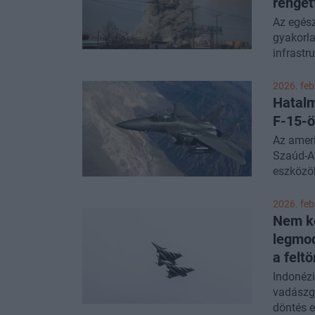
renget
Az egész
gyakorla
infrastr
gyakrabb
arról, h
2026. febr
szoros s
Hatalm
okozhat 
F-15-ö
dilemma 
Az ameri
az orszá
Szaúd-A
eszközök
milliárd 
2026. febr
Nem ké
legmod
a felt
Indonézi
vadászgé
döntés e