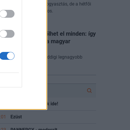
utálisan visszaesett a fogyasztás, de a hétfői
p így is nagyon mínuszos.
NERGYTALKS
te 6 és 9 között dőlhet el minden: így
szíti ki a kánikula a magyar
ramellátást
hazai energiarendszer eddigi legnagyobb
ztje zajlik.
FÓRUM
:36
OTP részvényesek ide!
:01
Ezüst
:23
PANNERGY - moderalt