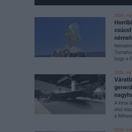
2026. máj
Horribi
csúcsf
német
Németors
Tomahawk
hogy a P
amerikai
komoly r
2026. máj
képesség
Váratl
fegyverf
generá
nagyha
A kínai 
első ela
a Miliar
2026. máj