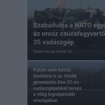
Szabadulna a NATO egyi
az orosz csúcsfegyvertő
35 vadászgép
Újabb ország merült fel.
Putyin nem hátrál:
továbbra is az ötödik
generációs Szu-57-es
vadászgépekkel tervez
a világ legnépesebb
országában