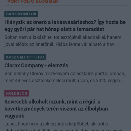
PORTFOLIO BLOGGER
BANKMONITOR
Hiányzik az önerő a lakásvásárláshoz? Így hozta be
egy győri pár hat hónap alatt a lemaradást
Sokan nem a lakáshitel törlesztőjénél akadnak el, hanem
jóval előbb: az önerőnél. Hiába lenne vállalható a havi
törlesztő, ha a vételár 10 vagy 20 százalékát előre össze
KASZA ELLIOTT-TAL
kell rakni. Z
Clorox Company - elemzés
Van néhány Clorox részvényem az osztalék portfóliómban,
mert 48 éves osztalékemelési múltja van, és 2025 végén
úgy láttam, hogy jó áron meg tudom venni ezt a majdnem
HOLDBLOG
dividend king-et. Azt
Kevesebb alkoholt iszunk, mint a régió, a
következmények terén viszont az élbolyban
vagyunk
Lehet, hogy nem azok isznak a legtöbbet, akikről a
statisztikák ezt állítják - és az sem biztos, hogy a kevesebb