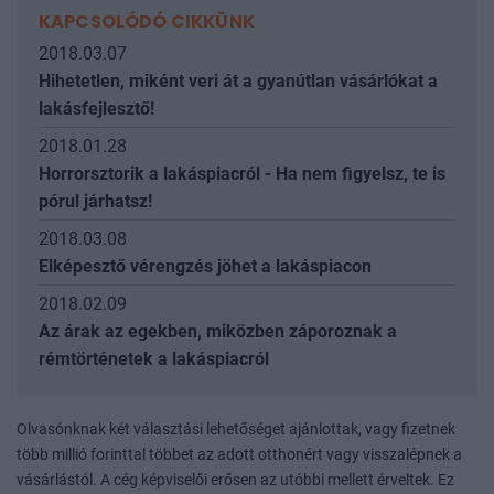
KAPCSOLÓDÓ CIKKÜNK
2018.03.07
Hihetetlen, miként veri át a gyanútlan vásárlókat a
lakásfejlesztő!
2018.01.28
Horrorsztorik a lakáspiacról - Ha nem figyelsz, te is
pórul járhatsz!
2018.03.08
Elképesztő vérengzés jöhet a lakáspiacon
2018.02.09
Az árak az egekben, miközben záporoznak a
rémtörténetek a lakáspiacról
Olvasónknak két választási lehetőséget ajánlottak, vagy fizetnek
több millió forinttal többet az adott otthonért vagy visszalépnek a
vásárlástól. A cég képviselői erősen az utóbbi mellett érveltek. Ez