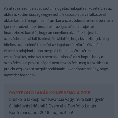
Az átadás azonban csúszott, halogatás halogatást követett, és az
aktuális kötbér összege egyre nőtt. A kapcsolat a vállalkozóval
akkor kezdett "megromlani", amikor a szerződéssel ellentétben nem
igen akaródzott neki beszerezni az igazolást a projektet
finanszírozó banktól, hogy amennyiben olvasónk teljesíti a
szerződésben vállalt fizetést, ők vállalják, hogy leveszik a jelzálog
hitelhez kapcsolódó terhelést az ingatlanrészükről. Olvasónk
elment a tulajdoni lapon megjelölt bankhoz és kikérte a
véleményüket, mire azt a nem hivatalos választ kapta, hogy a
szerződésük a projekt-céggel nem igazán felel meg a köztük és a
projekt cég közötti megállapodásnak: Ekkor döntöttek úgy, hogy
ügyvédet fogadnak.
PORTFOLIO LAKÁS KONFERENCIA 2018
Érdekel a lakáspiac? Kíváncsi vagy, mire kell figyelni
új lakásvásárlásnál? Gyere el a Portfolio Lakás
Konferenciájára 2018. május 4-én!