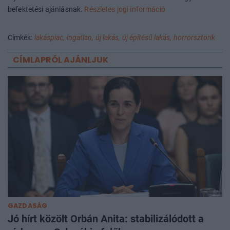
befektetési ajánlásnak.
Részletes jogi információ
Címkék:
lakáspiac,
ingatlan,
új lakás,
új építésű lakás,
horrorsztorik
CÍMLAPRÓL AJÁNLJUK
GAZDASÁG
Jó hírt közölt Orbán Anita: stabilizálódott a