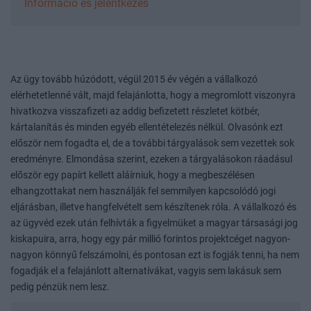
Információ és jelentkezés
Az ügy tovább húzódott, végül 2015 év végén a vállalkozó
elérhetetlenné vált, majd felajánlotta, hogy a megromlott viszonyra
hivatkozva visszafizeti az addig befizetett részletet kötbér,
kártalanítás és minden egyéb ellentételezés nélkül. Olvasónk ezt
először nem fogadta el, de a további tárgyalások sem vezettek sok
eredményre. Elmondása szerint, ezeken a tárgyalásokon ráadásul
először egy papírt kellett aláírniuk, hogy a megbeszélésen
elhangzottakat nem használják fel semmilyen kapcsolódó jogi
eljárásban, illetve hangfelvételt sem készítenek róla. A vállalkozó és
az ügyvéd ezek után felhívták a figyelmüket a magyar társasági jog
kiskapuira, arra, hogy egy pár millió forintos projektcéget nagyon-
nagyon könnyű felszámolni, és pontosan ezt is fogják tenni, ha nem
fogadják el a felajánlott alternatívákat, vagyis sem lakásuk sem
pedig pénzük nem lesz.