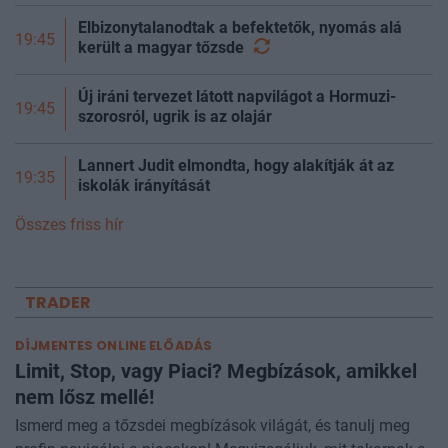
Elbizonytalanodtak a befektetők, nyomás alá
19:45
került a magyar
tőzsde
Új iráni tervezet látott napvilágot a Hormuzi-
19:45
szorosról, ugrik is az olajár
Lannert Judit elmondta, hogy alakítják át az
19:35
iskolák irányítását
Összes friss hír
TRADER
DÍJMENTES ONLINE ELŐADÁS
Limit, Stop, vagy Piaci? Megbízások, amikkel
nem lősz mellé!
Ismerd meg a tőzsdei megbízások világát, és tanulj meg