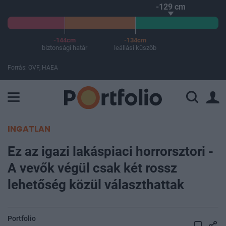
-129 cm
-144cm
-134cm
biztonsági határ
leállási küszöb
Forrás: OVF, HAEA
A Paksi Atomerőmű összteljesítménye 225 MW. A Duna vízállá
INGATLAN
Ez az igazi lakáspiaci horrorsztori -
A vevők végül csak két rossz
lehetőség közül választhattak
Portfolio