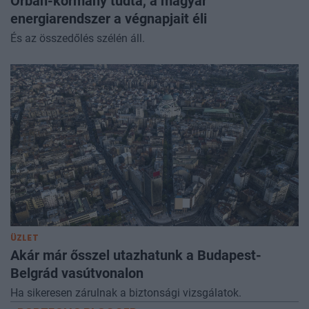
Orbán-kormány tudta, a magyar
energiarendszer a végnapjait éli
És az összedőlés szélén áll.
ÜZLET
Akár már ősszel utazhatunk a Budapest-
Belgrád vasútvonalon
Ha sikeresen zárulnak a biztonsági vizsgálatok.