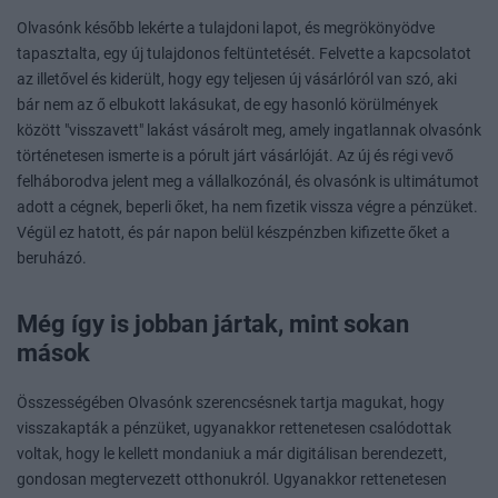
Olvasónk később lekérte a tulajdoni lapot, és megrökönyödve
tapasztalta, egy új tulajdonos feltüntetését. Felvette a kapcsolatot
az illetővel és kiderült, hogy egy teljesen új vásárlóról van szó, aki
bár nem az ő elbukott lakásukat, de egy hasonló körülmények
között "visszavett" lakást vásárolt meg, amely ingatlannak olvasónk
történetesen ismerte is a pórult járt vásárlóját. Az új és régi vevő
felháborodva jelent meg a vállalkozónál, és olvasónk is ultimátumot
adott a cégnek, beperli őket, ha nem fizetik vissza végre a pénzüket.
Végül ez hatott, és pár napon belül készpénzben kifizette őket a
beruházó.
Még így is jobban jártak, mint sokan
mások
Összességében Olvasónk szerencsésnek tartja magukat, hogy
visszakapták a pénzüket, ugyanakkor rettenetesen csalódottak
voltak, hogy le kellett mondaniuk a már digitálisan berendezett,
gondosan megtervezett otthonukról. Ugyanakkor rettenetesen