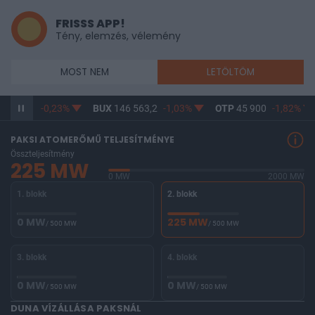
FRISSS APP!
Tény, elemzés, vélemény
MOST NEM
LETÖLTÖM
50
-0,22%
BUX
146 563,2
-1,03%
OTP
45 900
-1,82%
MO
PAKSI ATOMERŐMŰ TELJESÍTMÉNYE
Összteljesítmény
225 MW
0 MW
2000 MW
1. blokk
2. blokk
0 MW
225 MW
/ 500 MW
/ 500 MW
3. blokk
4. blokk
0 MW
0 MW
/ 500 MW
/ 500 MW
DUNA VÍZÁLLÁSA PAKSNÁL