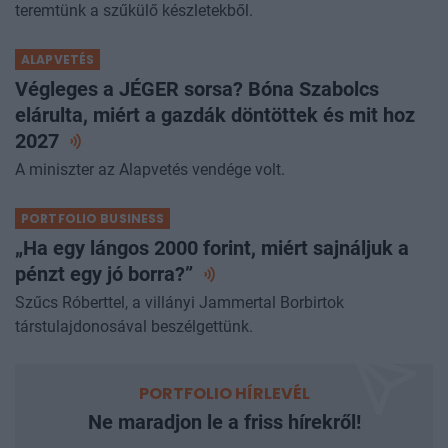
teremtünk a szűkülő készletekből.
ALAPVETÉS
Végleges a JÉGER sorsa? Bóna Szabolcs
elárulta, miért a gazdák döntöttek és mit hoz
2027
A miniszter az Alapvetés vendége volt.
PORTFOLIO BUSINESS
„Ha egy lángos 2000 forint, miért sajnáljuk a
pénzt egy jó
borra?”
Szűcs Róberttel, a villányi Jammertal Borbirtok
társtulajdonosával beszélgettünk.
PORTFOLIO HÍRLEVÉL
Ne maradjon le a friss hírekről!