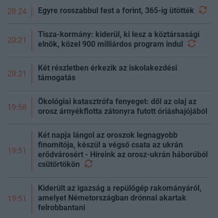
Egyre rosszabbul fest a forint, 365-ig
ütötték
20:24
Tisza-kormány: kiderül, ki lesz a köztársasági
20:21
elnök, közel 900 milliárdos program
indul
Két részletben érkezik az iskolakezdési
20:21
támogatás
Ökológiai katasztrófa fenyeget: dől az olaj az
19:58
orosz árnyékflotta zátonyra futott óriáshajójából
Két napja lángol az oroszok legnagyobb
finomítója, készül a végső csata az ukrán
19:51
erődvárosért - Híreink az orosz-ukrán háborúból
csütörtökön
Kiderült az igazság a repülőgép rakományáról,
amelyet Németországban drónnal akartak
19:51
felrobbantani