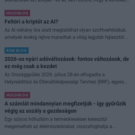
elfogyasztott alkohol kisebb társadalmi kárral... The post
HOLDBLOG
Kevesebb alkoholt iszunk
Feltöri a kriptót az AI?
Az AI néhány óra alatt megtalálhat olyan szoftverhibákat,
amelyek évekig rejtve maradtak a világ legjobb fejlesztői és
biztonsági szakemberei előtt. A kriptovilágban ennek
RSM BLOG
különösen nagy...
2026-os nyári adóváltozások: fontos változások, de
ez még csak a kezdet
Az Országgyűlés 2026. július 28-án elfogadta a
Helyreállítási és Ellenállóképességi Tervhez (RRF), egyes
kormányprogramokhoz és kormányhatározatokhoz
HOLDBLOG
kapcsolódó adóintézkedésekről, v
A számlát mindannyian megfizetjük - így gyűrűzik
végig az aszály a gazdaságon
Egy súlyos hőhullám a terméskiesésen keresztül
megemelheti az élelmiszerárakat, visszafoghatja a
gazdasági növekedést, ronthatja a termelékenységet, sőt