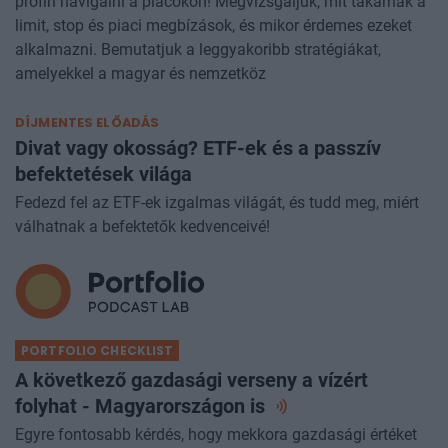
profin navigálni a piacokon! Megvizsgáljuk, mit takarnak a
limit, stop és piaci megbízások, és mikor érdemes ezeket
alkalmazni. Bemutatjuk a leggyakoribb stratégiákat,
amelyekkel a magyar és nemzetköz
DÍJMENTES ELŐADÁS
Divat vagy okosság? ETF-ek és a passzív
befektetések világa
Fedezd fel az ETF-ek izgalmas világát, és tudd meg, miért
válhatnak a befektetők kedvenceivé!
PORTFOLIO CHECKLIST
A következő gazdasági verseny a vízért
folyhat - Magyarországon
is
Egyre fontosabb kérdés, hogy mekkora gazdasági értéket