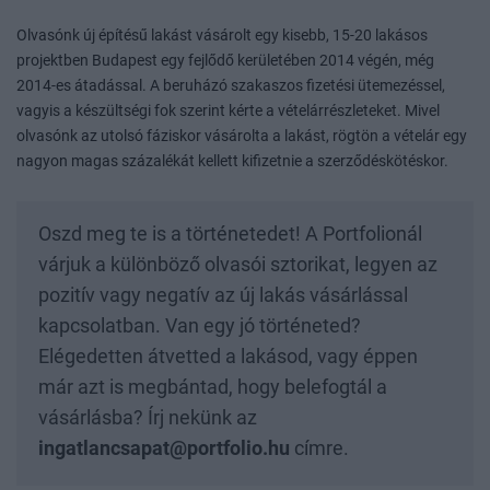
Olvasónk új építésű lakást vásárolt egy kisebb, 15-20 lakásos
projektben Budapest egy fejlődő kerületében 2014 végén, még
2014-es átadással. A beruházó szakaszos fizetési ütemezéssel,
vagyis a készültségi fok szerint kérte a vételárrészleteket. Mivel
olvasónk az utolsó fáziskor vásárolta a lakást, rögtön a vételár egy
nagyon magas százalékát kellett kifizetnie a szerződéskötéskor.
Oszd meg te is a történetedet! A Portfolionál
várjuk a különböző olvasói sztorikat, legyen az
pozitív vagy negatív az új lakás vásárlással
kapcsolatban. Van egy jó történeted?
Elégedetten átvetted a lakásod, vagy éppen
már azt is megbántad, hogy belefogtál a
vásárlásba? Írj nekünk az
ingatlancsapat@portfolio.hu
címre.