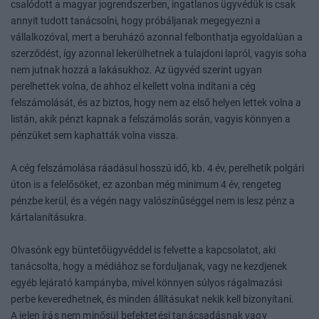
csalódott a magyar jogrendszerben, ingatlanos ügyvédük is csak
annyit tudott tanácsolni, hogy próbáljanak megegyezni a
vállalkozóval, mert a beruházó azonnal felbonthatja egyoldalúan a
szerződést, így azonnal lekerülhetnek a tulajdoni lapról, vagyis soha
nem jutnak hozzá a lakásukhoz. Az ügyvéd szerint ugyan
perelhettek volna, de ahhoz el kellett volna indítani a cég
felszámolását, és az biztos, hogy nem az első helyen lettek volna a
listán, akik pénzt kapnak a felszámolás során, vagyis könnyen a
pénzüket sem kaphatták volna vissza.
A cég felszámolása ráadásul hosszú idő, kb. 4 év, perelhetik polgári
úton is a felelősöket, ez azonban még minimum 4 év, rengeteg
pénzbe kerül, és a végén nagy valószínűséggel nem is lesz pénz a
kártalanításukra.
Olvasónk egy büntetőügyvéddel is felvette a kapcsolatot, aki
tanácsolta, hogy a médiához se forduljanak, vagy ne kezdjenek
egyéb lejárató kampányba, mivel könnyen súlyos rágalmazási
perbe keveredhetnek, és minden állításukat nekik kell bizonyítani.
A jelen írás nem minősül befektetési tanácsadásnak vagy