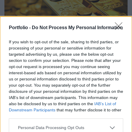
Portfolio -
Do Not Process My Personal Information
If you wish to opt-out of the sale, sharing to third parties, or
ÜZLET
processing of your personal or sensitive information for
Hetek óta nem látott magasságban az aranyár
targeted advertising by us, please use the below opt-out
section to confirm your selection. Please note that after your
A Feden a befektetők szeme.
opt-out request is processed you may continue seeing
interest-based ads based on personal information utilized by
us or personal information disclosed to third parties prior to
your opt-out. You may separately opt-out of the further
disclosure of your personal information by third parties on the
IAB’s list of downstream participants. This information may
also be disclosed by us to third parties on the
IAB’s List of
Downstream Participants
that may further disclose it to other
third parties.
Personal Data Processing Opt Outs