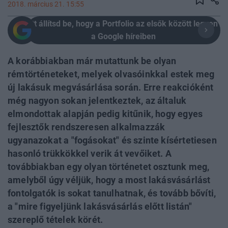
2018. március 21. 15:55
Itt állítsd be, hogy a Portfolio az elsők között legyen
a Google híreiben
A korábbiakban már mutattunk be olyan
rémtörténeteket, melyek olvasóinkkal estek meg
új lakásuk megvásárlása során. Erre reakcióként
még nagyon sokan jelentkeztek, az általuk
elmondottak alapján pedig kitűnik, hogy egyes
fejlesztők rendszeresen alkalmazzák
ugyanazokat a "fogásokat" és szinte kísértetiesen
hasonló trükkökkel verik át vevőiket. A
továbbiakban egy olyan történetet osztunk meg,
amelyből úgy véljük, hogy a most lakásvásárlást
fontolgatók is sokat tanulhatnak, és tovább bővíti,
a "mire figyeljünk lakásvásárlás előtt listán"
szereplő tételek körét.