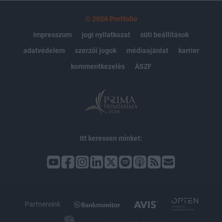
© 2026 Portfolio
impresszum
jogi nyilatkozat
süti beállítások
adatvédelem
szerzői jogok
médiaajánlat
karrier
kommentkezelés
ÁSZF
Itt keressen minket:
Partnereink