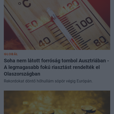
GLOBÁL
Soha nem látott forróság tombol Ausztriában -
A legmagasabb fokú riasztást rendelték el
Olaszországban
Rekordokat döntő hőhullám söpör végig Európán.