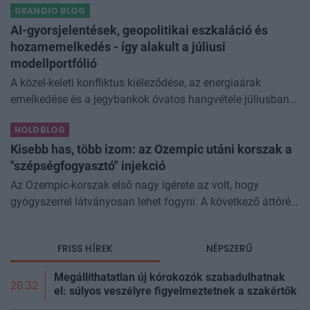
GRANDIO BLOG
még az állam finanszírozását is m
AI-gyorsjelentések, geopolitikai eszkaláció és
hozamemelkedés - így alakult a júliusi
modellportfólió
A közel-keleti konfliktus kiéleződése, az energiaárak
emelkedése és a jegybankok óvatos hangvétele júliusban
átírta a piaci képet. A hazai kötvények súlyát növeltük,
HOLDBLOG
miközben a jelentő
Kisebb has, több izom: az Ozempic utáni korszak a
"szépségfogyasztó" injekció
Az Ozempic-korszak első nagy ígérete az volt, hogy
gyógyszerrel látványosan lehet fogyni. A következő áttörés
az lehet, hogy azt is szabályozhatjuk, miből fogyunk.
Kísérleti géncsendesítő
FRISS HÍREK
NÉPSZERŰ
Megállíthatatlan új kórokozók szabadulhatnak
20:32
el: súlyos veszélyre figyelmeztetnek a szakértők