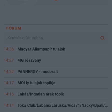
FÓRUM
14:36
Magyar Állampapír tulajok
14:27
4IG részvény
14:22
PANNERGY - moderalt
14:17
MOLly tulajok topikja
14:16
Lakás/Ingatlan árak topik
14:14
Toka Club/Labanc/Laruska/Vica71/Nacky/Bpali/Oldrider/Josefernando/Mcbull/Kawaszabi