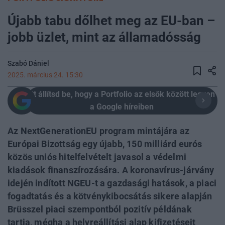
Újabb tabu dőlhet meg az EU-ban –
jobb üzlet, mint az államadósság
Szabó Dániel
2025. március 24. 15:30
Itt állítsd be, hogy a Portfolio az elsők között legyen
a Google híreiben
Az NextGenerationEU program mintájára az
Európai Bizottság egy újabb, 150 milliárd eurós
közös uniós hitelfelvételt javasol a védelmi
kiadások finanszírozására. A koronavírus-járvány
idején indított NGEU-t a gazdasági hatások, a piaci
fogadtatás és a kötvénykibocsátás sikere alapján
Brüsszel piaci szempontból pozitív példának
tartja, mégha a helyreállítási alap kifizetéseit