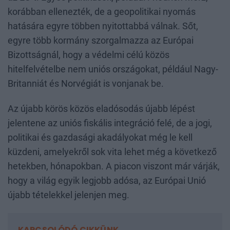
korábban ellenezték, de a geopolitikai nyomás
hatására egyre többen nyitottabbá válnak. Sőt,
egyre több kormány szorgalmazza az Európai
Bizottságnál, hogy a védelmi célú közös
hitelfelvételbe nem uniós országokat, például Nagy-
Britanniát és Norvégiát is vonjanak be.
Az újabb körös közös eladósodás újabb lépést
jelentene az uniós fiskális integráció felé, de a jogi,
politikai és gazdasági akadályokat még le kell
küzdeni, amelyekről sok vita lehet még a következő
hetekben, hónapokban. A piacon viszont már várják,
hogy a világ egyik legjobb adósa, az Európai Unió
újabb tételekkel jelenjen meg.
KAPCSOLÓDÓ CIKKÜNK