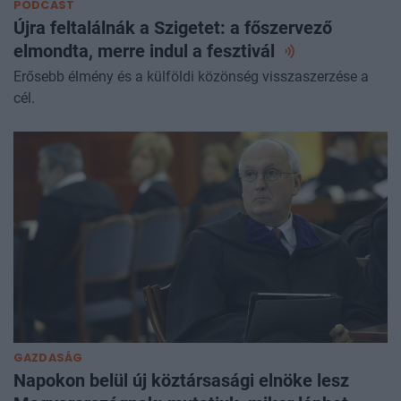
PODCAST
Újra feltalálnák a Szigetet: a főszervező
elmondta, merre indul a
fesztivál
Erősebb élmény és a külföldi közönség visszaszerzése a
cél.
GAZDASÁG
Napokon belül új köztársasági elnöke lesz