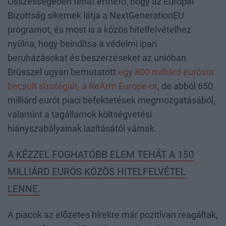
Összességében tehát érthető, hogy az Európai
Bizottság sikernek látja a NextGenerationEU
programot, és most is a közös hitelfelvételhez
nyúlna, hogy beindítsa a védelmi ipari
beruházásokat és beszerzéseket az unióban.
Brüsszel ugyan bemutatott
egy 800 milliárd eurósra
becsült stratégiát, a ReArm Europe-ot
, de abból 650
milliárd eurót piaci befektetések megmozgatásából,
valamint a tagállamok költségvetési
hiányszabályainak lazításától várnak.
A KÉZZEL FOGHATÓBB ELEM TEHÁT A 150
MILLIÁRD EURÓS KÖZÖS HITELFELVÉTEL
LENNE.
A piacok az előzetes hírekre már pozitívan reagáltak,