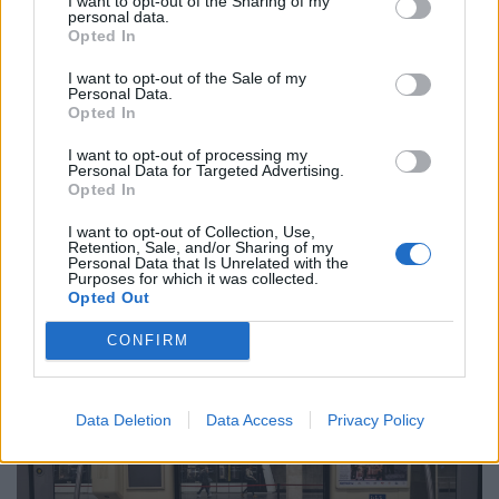
I want to opt-out of the Sharing of my
personal data.
Opted In
I want to opt-out of the Sale of my
Personal Data.
Opted In
I want to opt-out of processing my
GAZDASÁG
Personal Data for Targeted Advertising.
Élesen reagált a parlamenti ellenzék a Tisza
Opted In
államfőjelöltjére: a Fidesz és a Mi Hazánk sem
I want to opt-out of Collection, Use,
támogatja Baka Andrást
Retention, Sale, and/or Sharing of my
Personal Data that Is Unrelated with the
Csak egyikőjük javasolt alternatívát, de a jelöléshez
Purposes for which it was collected.
Opted Out
nincsenek elegen.
CONFIRM
Data Deletion
Data Access
Privacy Policy