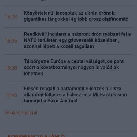
Könyörtelenül lecsaptak az ukrán drónok:
15:23
gigantikus lángokkal ég több orosz olajfinomító
Rendkívüli incidens a határon: drón robbant fel a
NATO területén egy gázvezeték közelében,
15:05
azonnal lépett a közeli tagállam
Túlpörgette Európa a ceutai válságot, de pont
ezért a következményei nagyon is valódiak
15:00
lehetnek
Élesen reagált a parlamenti ellenzék a Tisza
államfőjelöltjére: a Fidesz és a Mi Hazánk sem
14:48
támogatja Baka Andrást
Összes friss hír
KONFERENCIA AJÁNLÓ