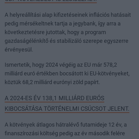
A helyreállítási alap kifizetéseinek inflációs hatásait
pedig mérsékeltnek tartja a jegybank, így arra a
következtetésre jutottak, hogy a program
gazdaságélénkítő és stabilizáló szerepe egyszerre
érvényesül.
Ismertetik, hogy 2024 végéig az EU már 578,2
milliárd euró értékben bocsátott ki EU-kötvényeket,
köztük 68,2 milliárd eurónyi zöld papírt.
A 2024-ES ÉV 138,1 MILLIÁRD EURÓS
KIBOCSÁTÁSA TÖRTÉNELMI CSÚCSOT JELENT.
A kötvények átlagos hátralévő futamideje 12 év, a
finanszírozási költség pedig az év második felére