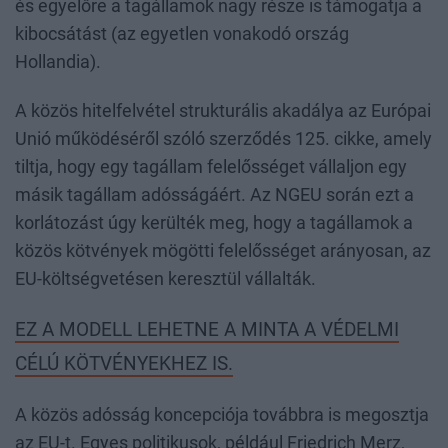
és egyelőre a tagállamok nagy része is támogatja a
kibocsátást (az egyetlen vonakodó ország
Hollandia).
A közös hitelfelvétel strukturális akadálya az Európai
Unió működéséről szóló szerződés 125. cikke, amely
tiltja, hogy egy tagállam felelősséget vállaljon egy
másik tagállam adósságáért. Az NGEU során ezt a
korlátozást úgy kerülték meg, hogy a tagállamok a
közös kötvények mögötti felelősséget arányosan, az
EU-költségvetésen keresztül vállalták.
EZ A MODELL LEHETNE A MINTA A VÉDELMI
CÉLÚ KÖTVÉNYEKHEZ IS.
A közös adósság koncepciója továbbra is megosztja
az EU-t. Egyes politikusok, például Friedrich Merz,