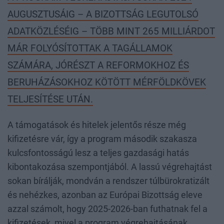
AUGUSZTUSÁIG – A BIZOTTSÁG LEGUTOLSÓ
ADATKÖZLÉSÉIG – TÖBB MINT 265 MILLIÁRDOT
MÁR FOLYÓSÍTOTTAK A TAGÁLLAMOK
SZÁMÁRA, JÓRÉSZT A REFORMOKHOZ ÉS
BERUHÁZÁSOKHOZ KÖTÖTT MÉRFÖLDKÖVEK
TELJESÍTÉSE UTÁN.
A támogatások és hitelek jelentős része még
kifizetésre vár, így a program második szakasza
kulcsfontosságú lesz a teljes gazdasági hatás
kibontakozása szempontjából. A lassú végrehajtást
sokan bírálják, mondván a rendszer túlbürokratizált
és nehézkes, azonban az Európai Bizottság eleve
azzal számolt, hogy 2025-2026-ban futhatnak fel a
kifizetések, mivel a program végrehajtásának