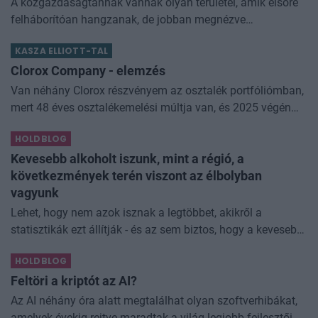
A közgazdaságtannak vannak olyan területei, amik elsőre
felháborítóan hangzanak, de jobban megnézve
összességében jobb kimenethez vezetnek. Az igaz, hogy
KASZA ELLIOTT-TAL
némi kellemetlenséggel is járnak. Az
Clorox Company - elemzés
Van néhány Clorox részvényem az osztalék portfóliómban,
mert 48 éves osztalékemelési múltja van, és 2025 végén
úgy láttam, hogy jó áron meg tudom venni ezt a majdnem
HOLDBLOG
dividend king-et. Azt
Kevesebb alkoholt iszunk, mint a régió, a
következmények terén viszont az élbolyban
vagyunk
Lehet, hogy nem azok isznak a legtöbbet, akikről a
statisztikák ezt állítják - és az sem biztos, hogy a kevesebb
elfogyasztott alkohol kisebb társadalmi kárral... The post
HOLDBLOG
Kevesebb alkoholt iszunk
Feltöri a kriptót az AI?
Az AI néhány óra alatt megtalálhat olyan szoftverhibákat,
amelyek évekig rejtve maradtak a világ legjobb fejlesztői és