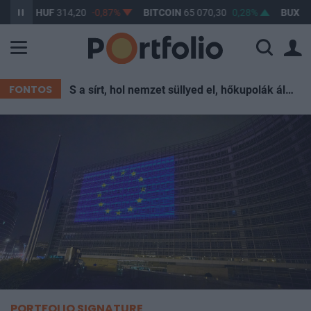
D/HUF
314,20
-0,87%
BITCOIN
65 070,30
0,28%
BUX
148 632
FONTOS
S a sírt, hol nemzet süllyed el, hőkupolák állják körül
PORTFOLIO SIGNATURE