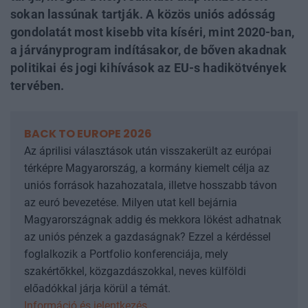
sokan lassúnak tartják. A közös uniós adósság
gondolatát most kisebb vita kíséri, mint 2020-ban,
a járványprogram indításakor, de bőven akadnak
politikai és jogi kihívások az EU-s hadikötvények
tervében.
BACK TO EUROPE 2026
Az áprilisi választások után visszakerült az európai
térképre Magyarország, a kormány kiemelt célja az
uniós források hazahozatala, illetve hosszabb távon
az euró bevezetése. Milyen utat kell bejárnia
Magyarországnak addig és mekkora lökést adhatnak
az uniós pénzek a gazdaságnak? Ezzel a kérdéssel
foglalkozik a Portfolio konferenciája, mely
szakértőkkel, közgazdászokkal, neves külföldi
előadókkal járja körül a témát.
Információ és jelentkezés