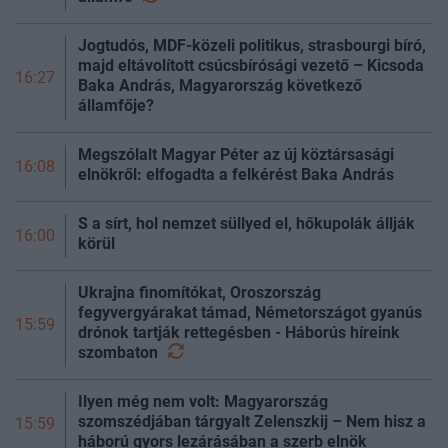
Jogtudós, MDF-közeli politikus, strasbourgi bíró,
majd eltávolított csúcsbírósági vezető – Kicsoda
16:27
Baka András, Magyarország következő
államfője?
Megszólalt Magyar Péter az új köztársasági
16:08
elnökről: elfogadta a felkérést Baka András
S a sírt, hol nemzet süllyed el, hőkupolák állják
16:00
körül
Ukrajna finomítókat, Oroszország
fegyvergyárakat támad, Németországot gyanús
15:59
drónok tartják rettegésben - Háborús híreink
szombaton
Ilyen még nem volt: Magyarország
szomszédjában tárgyalt Zelenszkij – Nem hisz a
15:59
háború gyors lezárásában a szerb elnök