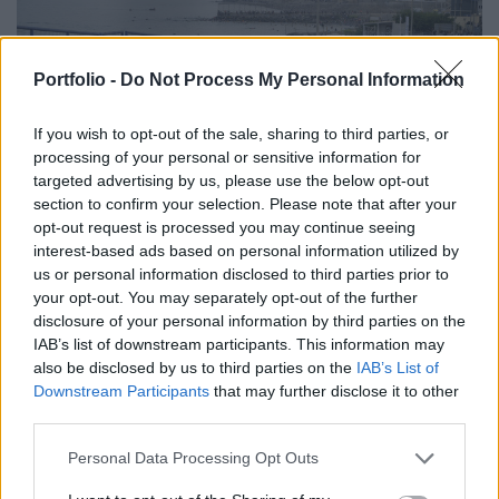
Portfolio -
Do Not Process My Personal Information
If you wish to opt-out of the sale, sharing to third parties, or
processing of your personal or sensitive information for
targeted advertising by us, please use the below opt-out
section to confirm your selection. Please note that after your
UNIÓS FORRÁSOK
opt-out request is processed you may continue seeing
Túlpörgette Európa a ceutai válságot, de pont
interest-based ads based on personal information utilized by
ezért a következményei nagyon is valódiak
us or personal information disclosed to third parties prior to
your opt-out. You may separately opt-out of the further
lehetnek
disclosure of your personal information by third parties on the
A pánik árát mindenképpen megfizeti valaki.
IAB’s list of downstream participants. This information may
also be disclosed by us to third parties on the
IAB’s List of
Downstream Participants
that may further disclose it to other
third parties.
Personal Data Processing Opt Outs