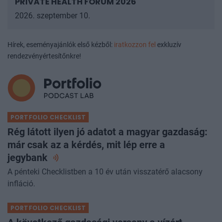
PRIVATE HEALTH FORUM 2026
2026. szeptember 10.
Hírek, eseményajánlók első kézből:
iratkozzon fel
exkluzív
rendezvényértesítőnkre!
PORTFOLIO CHECKLIST
Rég látott ilyen jó adatot a magyar gazdaság:
már csak az a kérdés, mit lép erre a
jegybank
A pénteki Checklistben a 10 év után visszatérő alacsony
infláció.
PORTFOLIO CHECKLIST