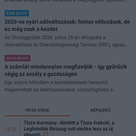
biztonsági szakemberei előtt. A kriptovilágban ennek
RSM BLOG
különösen nagy...
2026-os nyári adóváltozások: fontos változások, de
ez még csak a kezdet
Az Országgyűlés 2026. július 28-án elfogadta a
Helyreállítási és Ellenállóképességi Tervhez (RRF), egyes
kormányprogramokhoz és kormányhatározatokhoz
HOLDBLOG
kapcsolódó adóintézkedésekről, v
A számlát mindannyian megfizetjük - így gyűrűzik
végig az aszály a gazdaságon
Egy súlyos hőhullám a terméskiesésen keresztül
megemelheti az élelmiszerárakat, visszafoghatja a
gazdasági növekedést, ronthatja a termelékenységet, sőt
még az állam finanszírozását is m
FRISS HÍREK
NÉPSZERŰ
Tisza-kormány: döntött a Tisza-frakció, a
Legfelsőbb Bíróság volt elnöke lesz az új
16:27
államfő