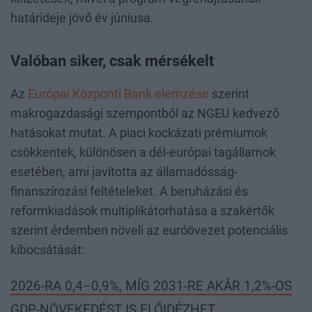
határideje jövő év júniusa.
Valóban siker, csak mérsékelt
Az
Európai Központi Bank elemzése
szerint
makrogazdasági szempontból az NGEU kedvező
hatásokat mutat. A piaci kockázati prémiumok
csökkentek, különösen a dél-európai tagállamok
esetében, ami javította az államadósság-
finanszírozási feltételeket. A beruházási és
reformkiadások multiplikátorhatása a szakértők
szerint érdemben növeli az euróövezet potenciális
kibocsátását:
2026-RA 0,4–0,9%, MÍG 2031-RE AKÁR 1,2%-OS
GDP-NÖVEKEDÉST IS ELŐIDÉZHET.