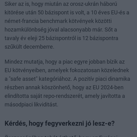
Siker az is, hogy miután az orosz-ukrán háború
kitörése után 50 bázispont is volt, a 10 éves EU-és a
német-francia benchmark kötvények közötti
hozamkülönbség jóval alacsonyabb már. Sőt a
tavaly év eleji 25 bázispontról is 12 bázispontra
szűkült decemberre.
Mindez mutatja, hogy a piac egyre jobban bízik az
EU kötvényeiben, amelyek fokozatosan közelednek
a "safe asset" kategóriához. A pozitív piaci dinamika
részben annak köszönhető, hogy az EU 2024-ben
elindította saját repo-rendszerét, amely javította a
másodpiaci likviditást.
Kérdés, hogy fegyverkezni jó lesz-e?