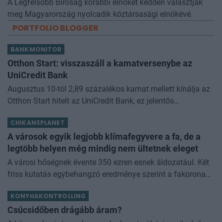
A Legfelsőbb Bíróság korábbi elnökét kedden választják
meg Magyarország nyolcadik köztársasági elnökévé.
PORTFOLIO BLOGGER
BANKMONITOR
Otthon Start: visszaszáll a kamatversenybe az
UniCredit Bank
Augusztus 10-tól 2,89 százalékos kamat mellett kínálja az
Otthon Start hitelt az UniCredit Bank, ez jelentős
megtakarítást jelenthet a standard évi 3 százalékos
CHIKANSPLANET
kamathoz képest. De arról sem s
A városok egyik legjobb klímafegyvere a fa, de a
legtöbb helyen még mindig nem ültetnek eleget
A városi hőségnek évente 350 ezren esnek áldozatául. Két
friss kutatás egybehangzó eredménye szerint a fakorona
akár a városi hőszigethatás felét is semlegesítheti
KONYHAKONTROLLING
Csúcsidőben drágább áram?