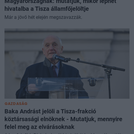
Magyarországnak: mutatjuk, mikor léphet
hivatalba a Tisza államfőjelöltje
Már a jövő hét elején megszavazzák.
GAZDASÁG
Baka Andrást jelöli a Tisza-frakció
köztársasági elnöknek - Mutatjuk, mennyire
felel meg az elvárásoknak