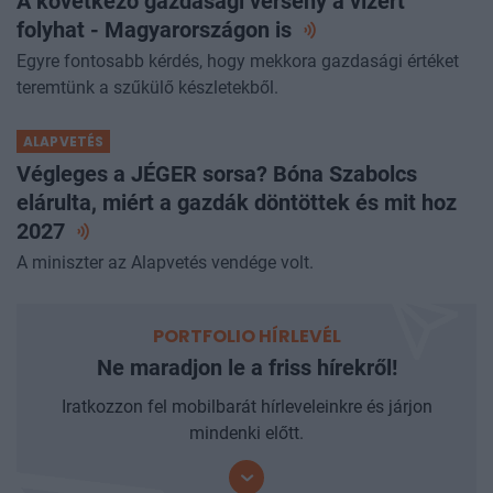
A következő gazdasági verseny a vízért
folyhat - Magyarországon
is
Egyre fontosabb kérdés, hogy mekkora gazdasági értéket
teremtünk a szűkülő készletekből.
ALAPVETÉS
Végleges a JÉGER sorsa? Bóna Szabolcs
elárulta, miért a gazdák döntöttek és mit hoz
2027
A miniszter az Alapvetés vendége volt.
PORTFOLIO HÍRLEVÉL
Ne maradjon le a friss hírekről!
Iratkozzon fel mobilbarát hírleveleinkre és járjon
mindenki előtt.