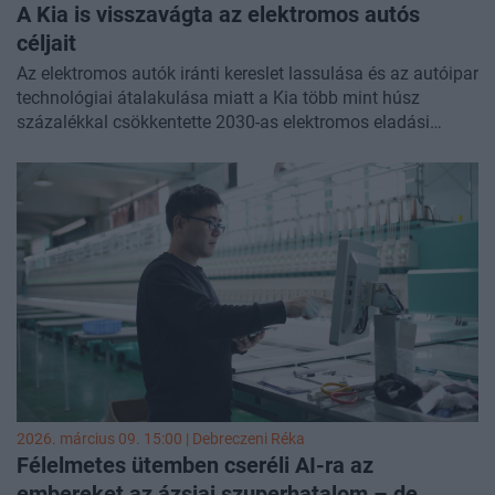
A Kia is visszavágta az elektromos autós
céljait
Az elektromos autók iránti kereslet lassulása és az autóipar
technológiai átalakulása miatt a Kia több mint húsz
százalékkal csökkentette 2030-as elektromos eladási
célját, és a teljes értékesítési terveit is visszavágta, mivel a
piac rövid távon nem igazolja vissza a korábbi optimista
várakozásokat. Ezzel párhuzamosan azonban egy egészen
új irányba is nyit a vállalat, humanoid robotok bevezetését
tervezi amerikai gyárában, ami a jövő autógyártásának
egyik fontos eleme lehet.
Hasonló témákról is szó lesz következő befektetési
konferenciánkon, május 12-én jön a
Portfolio Investment
Day 2026
. Ne hagyja ki az év egyik legizgalmasabb
befektetési eseményét!
Jelentkezés itt
.
2026. március 09. 15:00 |
Debreczeni Réka
Félelmetes ütemben cseréli AI-ra az
embereket az ázsiai szuperhatalom – de