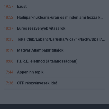
19:57
Ezüst
18:52
Hadiipar-nukleáris-urán és minden ami hozzá kapcsolódik
18:37
Eurós részvények vitasarok
18:35
Toka Club/Labanc/Laruska/Vica71/Nacky/Bpali/Oldrider/Josefernando/Mcbull/Kawaszabi
18:19
Magyar Állampapír tulajok
18:06
F.I.R.E. életmód (általánosságban)
17:44
Appeninn topik
17:36
OTP részvényesek ide!