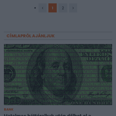
gyakoroltak - írja a Bloomberg.
1
2
CÍMLAPRÓL AJÁNLJUK
BANK
Hatalmas háttéralkuk után dőlhet el a