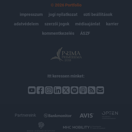
© 2026 Portfolio
impresszum
jogi nyilatkozat
süti beállítások
adatvédelem
szerzői jogok
médiaajánlat
karrier
kommentkezelés
ÁSZF
Itt keressen minket:
Partnereink