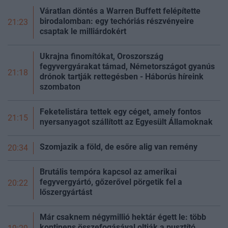
Váratlan döntés a Warren Buffett felépítette
birodalomban: egy techóriás részvényeire
21:23
csaptak le milliárdokért
Ukrajna finomítókat, Oroszország
fegyvergyárakat támad, Németországot gyanús
21:18
drónok tartják rettegésben - Háborús híreink
szombaton
Feketelistára tettek egy céget, amely fontos
21:15
nyersanyagot szállított az Egyesült Államoknak
Szomjazik a föld, de esőre alig van remény
20:34
Brutális tempóra kapcsol az amerikai
fegyvergyártó, gőzerővel pörgetik fel a
20:22
lőszergyártást
Már csaknem négymillió hektár égett le: több
kontinens összefogásával oltják a pusztító