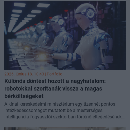
2026. június 18. 10:43 | Portfolio
Különös döntést hozott a nagyhatalom:
robotokkal szorítanák vissza a magas
bérköltségeket
A kínai kereskedelmi minisztérium egy tizenhét pontos
intézkedéscsomagot mutatott be a mesterséges
intelligencia fogyasztói szektorban történő elterjedésének
ösztönzésére, amely a termékek és a szolgáltatások körét
egyaránt érinti.