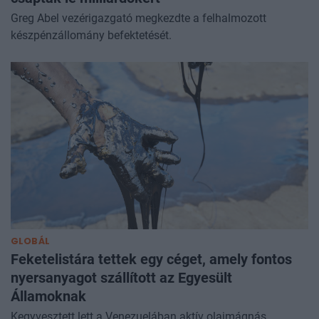
Greg Abel vezérigazgató megkezdte a felhalmozott
készpénzállomány befektetését.
GLOBÁL
Feketelistára tettek egy céget, amely fontos
nyersanyagot szállított az Egyesült
Államoknak
Kegyvesztett lett a Venezuelában aktív olajmágnás.