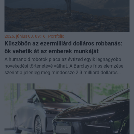
2026. június 03. 09:16 | Portfolio
Küszöbön az ezermilliárd dolláros robbanás:
ők vehetik át az emberek munkáját
A humanoid robotok piaca az évtized egyik legnagyobb
növekedési történetévé válhat. A Barclays friss elemzése
szerint a jelenleg még mindössze 2-3 milliárd dolláros
iparág értéke 2035-re akár a 200 milliárd dollárt is elérheti,
más szakértők pedig akár ezermilliárd dolláros piacot is
vizionálnak. Eközben Kína már most uralja a gyártást és a
telepítést, az Egyesült Államok pedig jelentős
lemaradásban van, jelentette a
Cnbc
.