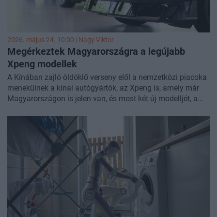
2026. május 24. 10:00 |
Nagy Viktor
Megérkeztek Magyarországra a legújabb
Xpeng modellek
A Kínában zajló öldöklő verseny elől a nemzetközi piacoka
menekülnek a kínai autógyártók, az Xpeng is, amely már
Magyarországon is jelen van, és most két új modelljét, a
P7+-t és az X9-et mutatta meg nekünk. Előbbit ki is
próbálhattuk a Szentendre körüli utakon, mutatjuk, mit
érdemes tudni az új autókról, és milyen volt vezetni a
szedánt.