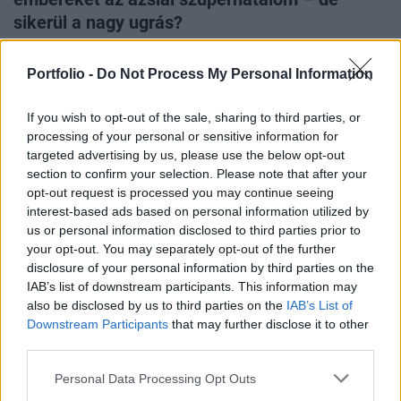
sikerül a nagy ugrás?
Peking szerint a mesterséges intelligencia Kína jövőjének
kulcsa – sok kínai fiatal szerint viszont inkább a következő
Portfolio -
Do Not Process My Personal Information
állásuk legnagyobb akadálya. A kínai vezetés a legújabb
ötéves tervben példátlan technológiai offenzívát hirdetett: a
If you wish to opt-out of the sale, sharing to third parties, or
tervezetből humanoid robotok és hatalmas AI-
processing of your personal or sensitive information for
adatközpontok képe sejlik fel. A cél nem teljesen új: Kína
targeted advertising by us, please use the below opt-out
már így is futurisztikus gyárak otthonául szolgál, és eddig
section to confirm your selection. Please note that after your
a munkaerőpiaci összeomlás is elkerülte. Ha azonban a
opt-out request is processed you may continue seeing
technológiai fejlődés tovább gyorsul, miközben a
interest-based ads based on personal information utilized by
növekedés lassul, egyre több munkahely szűnhet meg.
us or personal information disclosed to third parties prior to
your opt-out. You may separately opt-out of the further
disclosure of your personal information by third parties on the
IAB’s list of downstream participants. This information may
also be disclosed by us to third parties on the
IAB’s List of
Downstream Participants
that may further disclose it to other
third parties.
2026. március 09. 14:00 | Portfolio
Érdekelt vagy az autóiparban? Ennél jobb
Personal Data Processing Opt Outs
üzleti kapcsolatépítésre nem lesz lehetőség