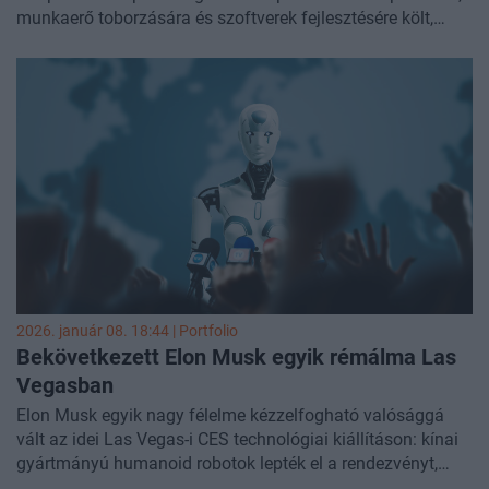
munkaerő toborzására és szoftverek fejlesztésére költ,
amelyek hosszabb távon a célja humanoid robotok,
például a Tesla Optimus piacra dobása -
írja a Bloomberg.
2026. január 08. 18:44 | Portfolio
Bekövetkezett Elon Musk egyik rémálma Las
Vegasban
Elon Musk egyik nagy félelme kézzelfogható valósággá
vált az idei Las Vegas-i CES technológiai kiállításon: kínai
gyártmányú humanoid robotok lepték el a rendezvényt,
pingpongoztak, takarítottak és kungfu-mozdulatokat