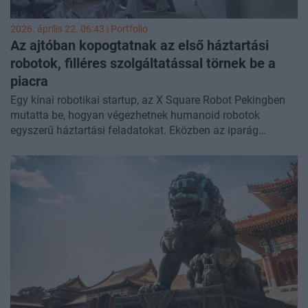
2026. április 22. 06:43 | Portfolio
Az ajtóban kopogtatnak az első háztartási
robotok, filléres szolgáltatással törnek be a
piacra
Egy kínai robotikai startup, az X Square Robot Pekingben
mutatta be, hogyan végezhetnek humanoid robotok
egyszerű háztartási feladatokat. Eközben az iparág
legnagyobb kihívása továbbra sem a hardver, hanem a
mesterséges intelligencia.