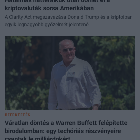
kriptovaluták sorsa Amerikában
A Clarity Act megszavazása Donald Trump és a kriptoipar
egyik legnagyobb győzelmét jelentené.
BEFEKTETÉS
Váratlan döntés a Warren Buffett felépítette
birodalomban: egy techóriás részvényeire
csaptak le milliárdokért