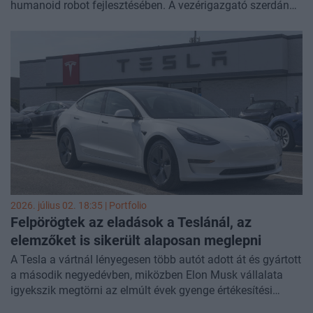
humanoid robot fejlesztésében. A vezérigazgató szerdán
az X-en kifejtette, hogy a termelés kezdetben rendkívül
lassú lesz, mivel a vállalat egy teljesen új gyártási rendszert
épít fel, ez a folyamat ugyanis egyáltalán nem hasonlít a
hagyományos autógyártásra.
2026. július 02. 18:35 | Portfolio
Felpörögtek az eladások a Teslánál, az
elemzőket is sikerült alaposan meglepni
A Tesla a vártnál lényegesen több autót adott át és gyártott
a második negyedévben, miközben Elon Musk vállalata
igyekszik megtörni az elmúlt évek gyenge értékesítési
trendjét.