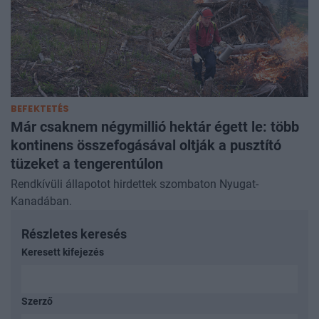
BEFEKTETÉS
Már csaknem négymillió hektár égett le: több
kontinens összefogásával oltják a pusztító
tüzeket a tengerentúlon
Rendkívüli állapotot hirdettek szombaton Nyugat-
Kanadában.
Részletes keresés
Keresett kifejezés
Szerző