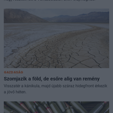
GAZDASÁG
Szomjazik a föld, de esőre alig van remény
Visszatér a kánikula, majd újabb száraz hidegfront érkezik
a jövő héten.