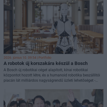
2026. június 10. 09:54 | Portfolio
A robotok új korszakára készül a Bosch
A Bosch új robotikai céget alapított, kínai robotikai
központot hozott létre, és a humanoid robotika beszállítói
piacán lát milliárdos nagyságrendű üzleti lehetőséget -
jelentette be a vállalat a cég berlini rendezvényén.