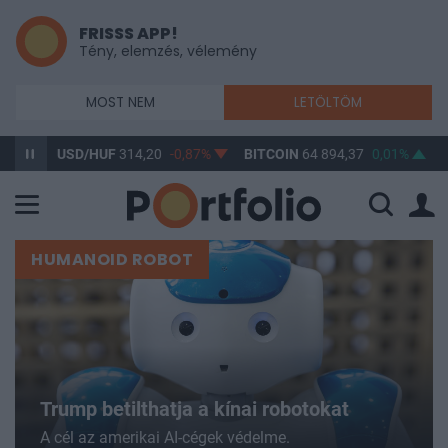
FRISSS APP!
Tény, elemzés, vélemény
MOST NEM
LETÖLTÖM
USD/HUF
314,20
-0,87%
BITCOIN
64 894,37
0,01%
BUX
148 6
HUMANOID ROBOT
Trump betilthatja a kínai robotokat
A cél az amerikai AI-cégek védelme.