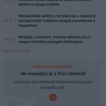
19:29
tüzeket a tengerentúlon
Menekülniük kellett a turistáknak a népszerű
európai tónál: hatalmas lángok pusztítanak a
19:17
hegyekben
Meglépi a kormány: komoly változás jön a
19:05
magyar krónikus betegek ellátásában
Összes friss hír
PORTFOLIO HÍRLEVÉL
Ne maradjon le a friss hírekről!
Iratkozzon fel mobilbarát hírleveleinkre és járjon
mindenki előtt.