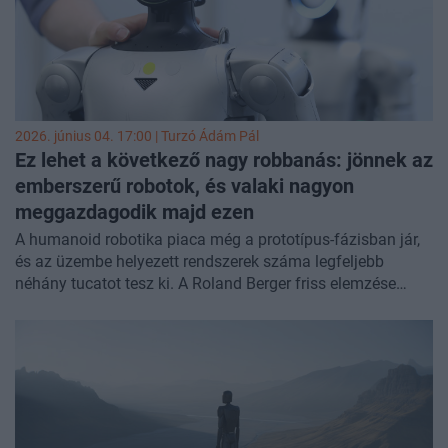
2026. június 04. 17:00 |
Turzó Ádám Pál
Ez lehet a következő nagy robbanás: jönnek az
emberszerű robotok, és valaki nagyon
meggazdagodik majd ezen
A humanoid robotika piaca még a prototípus-fázisban jár,
és az üzembe helyezett rendszerek száma legfeljebb
néhány tucatot tesz ki. A Roland Berger friss elemzése
szerint azonban az iparág 2035-re akár a 300-750 milliárd
dolláros méretet is elérheti, hosszabb távon pedig az
autóiparhoz hasonló, ezermilliárd dolláros szektorrá válhat.
Az Nvidia egy kínai robotgyártóval áll össze, hogy
tömeggyártott robotokkal törjenek be a robbanás előtt álló
piacra.