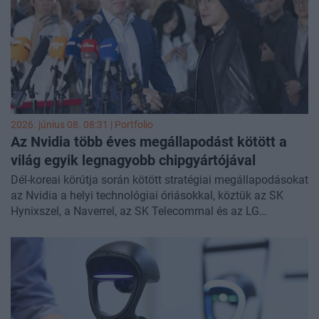
2026. június 08. 08:31 | Portfolio
Az Nvidia több éves megállapodást kötött a
világ egyik legnagyobb chipgyártójával
Dél-koreai körútja során kötött stratégiai megállapodásokat
az Nvidia a helyi technológiai óriásokkal, köztük az SK
Hynixszel, a Naverrel, az SK Telecommal és az LG
Grouppal. A partnerségek elsődleges célja a mesterséges
intelligenciához szükséges memóriachipek ellátásának
biztosítása és az új ügyfelek szerzése.