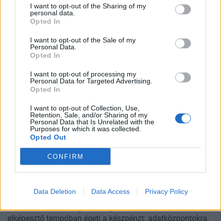
2026. március 26-án a debreceni Kölcsey Központban
I want to opt-out of the Sharing of my
personal data.
rendezik meg a hazai járműipar egyik legjelentősebb
Opted In
szakmai eseményét, ahol a legfontosabb OEM-ek,
beszállítók és vevők találkoznak, hogy közösen keressék a
I want to opt-out of the Sale of my
Personal Data.
válaszokat az iparág előtt álló kihívásokra. A
Járműipar
Opted In
2026 konferencia
nemcsak szakmai programot kínál,
hanem egyedülálló networking lehetőségeket, közös
I want to opt-out of processing my
Personal Data for Targeted Advertising.
vacsorát és másnapi gyárlátogatásokat is. Folytatódik a
Opted In
tavalyi évben óriási népszerűségnek örvendő exkluzív B2B
találkozók szervezése: vegyen részt a negyedórás privát
I want to opt-out of Collection, Use,
meetingeket az iparág legfontosabb szereplőivel. Ne
Retention, Sale, and/or Sharing of my
Personal Data that Is Unrelated with the
maradjon le a lehetőségről, jelentkezzen most!
Purposes for which it was collected.
Opted Out
CONFIRM
2026. január 09. 08:56 | Portfolio
Masszívan égeti a pénzt Elon Musk
Data Deletion
Data Access
Privacy Policy
mesterségesintelligencia-cége
Elon Musk mesterségesintelligencia-vállalata, az xAI
elképesztő tempóban égeti a készpénzt: adatközpontokra,