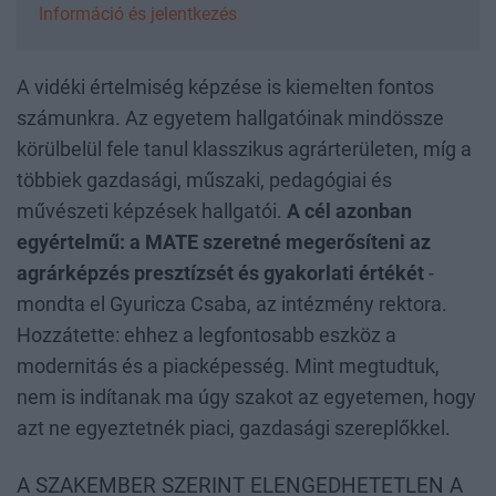
Információ és jelentkezés
A vidéki értelmiség képzése is kiemelten fontos
számunkra. Az egyetem hallgatóinak mindössze
körülbelül fele tanul klasszikus agrárterületen, míg a
többiek gazdasági, műszaki, pedagógiai és
művészeti képzések hallgatói.
A cél azonban
egyértelmű: a MATE szeretné megerősíteni az
agrárképzés presztízsét és gyakorlati értékét
-
mondta el Gyuricza Csaba, az intézmény rektora.
Hozzátette: ehhez a legfontosabb eszköz a
modernitás és a piacképesség. Mint megtudtuk,
nem is indítanak ma úgy szakot az egyetemen, hogy
azt ne egyeztetnék piaci, gazdasági szereplőkkel.
A SZAKEMBER SZERINT ELENGEDHETETLEN A