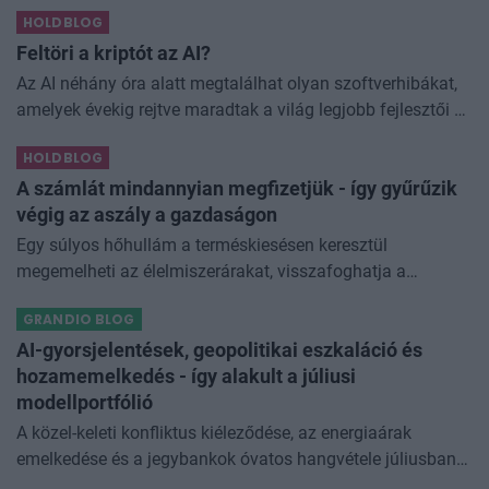
elfogyasztott alkohol kisebb társadalmi kárral... The post
HOLDBLOG
Kevesebb alkoholt iszunk
Feltöri a kriptót az AI?
Az AI néhány óra alatt megtalálhat olyan szoftverhibákat,
amelyek évekig rejtve maradtak a világ legjobb fejlesztői és
biztonsági szakemberei előtt. A kriptovilágban ennek
HOLDBLOG
különösen nagy...
A számlát mindannyian megfizetjük - így gyűrűzik
végig az aszály a gazdaságon
Egy súlyos hőhullám a terméskiesésen keresztül
megemelheti az élelmiszerárakat, visszafoghatja a
gazdasági növekedést, ronthatja a termelékenységet, sőt
GRANDIO BLOG
még az állam finanszírozását is m
AI-gyorsjelentések, geopolitikai eszkaláció és
hozamemelkedés - így alakult a júliusi
modellportfólió
A közel-keleti konfliktus kiéleződése, az energiaárak
emelkedése és a jegybankok óvatos hangvétele júliusban
átírta a piaci képet. A hazai kötvények súlyát növeltük,