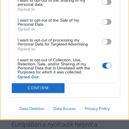
I want to opt-out of the Sharing of my
personal data.
A rendszerváltást követő évtizedek agrárkutatása
Opted In
és felsőoktatása Magyarországon túlságosan
I want to opt-out of the Sale of my
széttöredezett volt:
16-17 helyen folytak
Personal Data.
Opted In
párhuzamos fejlesztések, ami az erőforrások
elaprózódásához vezetett. A MATE megalakulása
I want to opt-out of processing my
Personal Data for Targeted Advertising.
azonban új szintre emelte az ágazatot, hiszen
Opted In
sikerült egy nagy intézményrendszerbe integrálni a
I want to opt-out of Collection, Use,
kutatási és oktatási kapacitásokat. A modellváltás
Retention, Sale, and/or Sharing of my
Personal Data that Is Unrelated with the
rugalmasabb működést és nemzetközi
Purposes for which it was collected.
Opted Out
versenyképességet hozott:
CONFIRM
Ma már alulról súroljuk a világ 100
legjobb agráregyetemét, míg 2021-ben
Data Deletion
Data Access
Privacy Policy
még a 300-350. hely körül voltunk. Közép-
Európában a nyolcadik helyről a