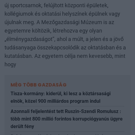
új sportcsarnok, felújított központi épületek,
kollégiumok és oktatási helyszínek épülnek vagy
újulnak meg. A Mezőgazdasági Múzeum is az
egyetemre költözik, létrehozva egy olyan
„élménygazdaságot”, ahol a múlt, a jelen és a jövő
tudásanyaga összekapcsolódik az oktatásban és a
kutatásban. Az egyetem célja nem kevesebb, mint
hogy
MÉG TÖBB GAZDASÁG
Tisza-kormány: kiderül, ki lesz a köztársasági
elnök, közel 900 milliárdos program indul
Azonnali feljelentést tett Ruszin-Szendi Romulusz :
több mint 800 millió forintos korrupciógyanús ügyre
derült fény