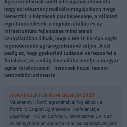
Agrárszektornak adott interjújában elmondta,
hogy az intézmény radikális megújuláson megy
keresztül: a képzések piacképessége, a vállalati
együttműködések, a digitális átállás és az
infrastruktúra fejlesztése mind annak
szolgálatában állnak, hogy a MATE Európa egyik
legmodernebb agráregyetemévé váljon. A cél
pedig az, hogy gyakorlati tudással vértezze fel a
fiatalokat, és a világ élvonalába emelje a magyar
agrár-felsőoktatást - nemcsak hazai, hanem
nemzetközi szinten is.
AGRÁRSZEKTOR KONFERENCIA 2026
Valamennyi „forró” agrártémával foglalkozik a
Portfolio Csoport Agrárszektor Konferenciája
december 1-2-3-án Siófokon. Jelentkezzen Ön is az
év kihagyhatatlan agrárszakmai csúcsrendezvényére!