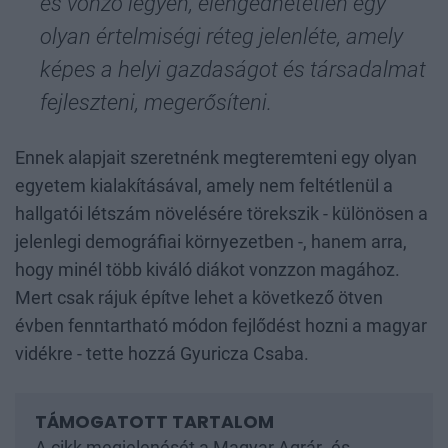
és vonzó legyen, elengedhetetlen egy
olyan értelmiségi réteg jelenléte, amely
képes a helyi gazdaságot és társadalmat
fejleszteni, megerősíteni.
Ennek alapjait szeretnénk megteremteni egy olyan
egyetem kialakításával, amely nem feltétlenül a
hallgatói létszám növelésére törekszik - különösen a
jelenlegi demográfiai környezetben -, hanem arra,
hogy minél több kiváló diákot vonzzon magához.
Mert csak rájuk építve lehet a következő ötven
évben fenntartható módon fejlődést hozni a magyar
vidékre - tette hozzá Gyuricza Csaba.