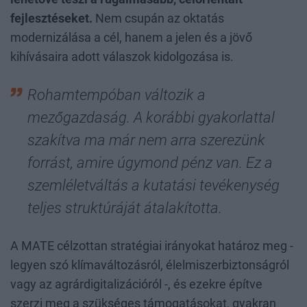
fejlesztéseket.
Nem csupán az oktatás
modernizálása a cél, hanem a jelen és a jövő
kihívásaira adott válaszok kidolgozása is.
Rohamtempóban változik a
mezőgazdaság. A korábbi gyakorlattal
szakítva ma már nem arra szerezünk
forrást, amire úgymond pénz van. Ez a
szemléletváltás a kutatási tevékenység
teljes struktúráját átalakította.
A MATE célzottan stratégiai irányokat határoz meg -
legyen szó klímaváltozásról, élelmiszerbiztonságról
vagy az agrárdigitalizációról -, és ezekre építve
szerzi meg a szükséges támogatásokat, gyakran