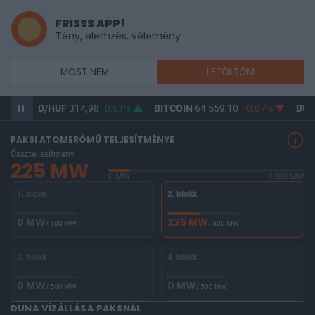
FRISSS APP!
Tény, elemzés, vélemény
MOST NEM
LETÖLTÖM
USD/HUF
314,98
0,61%
BITCOIN
64 559,10
-0,07%
BUX
148 0
PAKSI ATOMERŐMŰ TELJESÍTMÉNYE
Összteljesítmény
225 MW
0 MW
2000 MW
1. blokk
2. blokk
0 MW
225 MW
/ 500 MW
/ 500 MW
3. blokk
4. blokk
0 MW
0 MW
/ 500 MW
/ 500 MW
DUNA VÍZÁLLÁSA PAKSNÁL