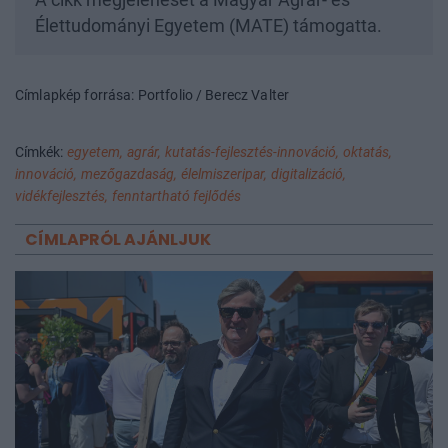
A cikk megjelenését a Magyar Agrár- és
Élettudományi Egyetem (MATE) támogatta.
Címlapkép forrása: Portfolio / Berecz Valter
Címkék:
egyetem,
agrár,
kutatás-fejlesztés-innováció,
oktatás,
innováció,
mezőgazdaság,
élelmiszeripar,
digitalizáció,
vidékfejlesztés,
fenntartható fejlődés
CÍMLAPRÓL AJÁNLJUK