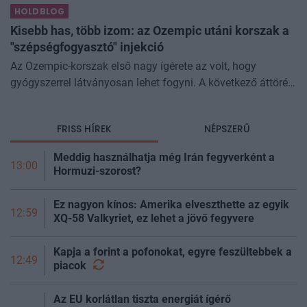
HOLDBLOG
miközben a jelentő
Kisebb has, több izom: az Ozempic utáni korszak a
"szépségfogyasztó" injekció
Az Ozempic-korszak első nagy ígérete az volt, hogy
gyógyszerrel látványosan lehet fogyni. A következő áttörés
az lehet, hogy azt is szabályozhatjuk, miből fogyunk.
Kísérleti géncsendesítő
FRISS HÍREK
NÉPSZERŰ
Meddig használhatja még Irán fegyverként a
13:00
Hormuzi-szorost?
Ez nagyon kínos: Amerika elveszthette az egyik
12:59
XQ-58 Valkyriet, ez lehet a jövő fegyvere
Kapja a forint a pofonokat, egyre feszültebbek a
12:49
piacok
Az EU korlátlan tiszta energiát ígérő