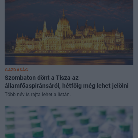
GAZDASÁG
Szombaton dönt a Tisza az
államfőaspiránsáról, hétfőig még lehet jelölni
Több név is rajta lehet a listán.