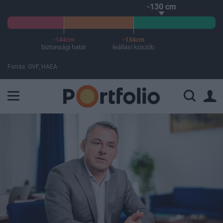
-130 cm
-144cm
-134cm
biztonsági határ
leállási küszöb
Forrás: OVF, HAEA
A Paksi Atomerőmű összteljesítménye 225 MW. A Duna vízállá