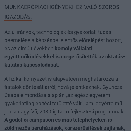
MUNKAERŐPIACI IGÉNYEKHEZ VALÓ SZOROS
IGAZODÁS.
Az új irányok, technológiák és gyakorlati tudás
beemelése a képzésbe jelentős előrelépést hozott,
és az elmúlt években
komoly vállalati
együttműködésekkel is megerősítették az oktatás-
kutatás kapcsolódását
.
A fizikai környezet is alapvetően meghatározza a
fiatalok döntését arról, hová jelentkeznek. Gyuricza
Csaba elmondása alapján „az egész egyetem
gyakorlatilag építési területté vált”, ami egyértelmű
jele a nagy ívű, 2030-ig tartó fejlesztési programnak.
A gödöllői campuson és más telephelyeken is
zöldmezős beruházások, korszerűsítések zajlanak
,