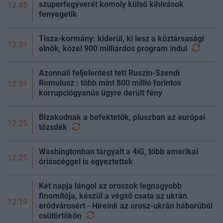
szuperfegyverét komoly külső kihívások
12:45
fenyegetik
Tisza-kormány: kiderül, ki lesz a köztársasági
12:31
elnök, közel 900 milliárdos program
indul
Azonnali feljelentést tett Ruszin-Szendi
Romulusz : több mint 800 millió forintos
12:31
korrupciógyanús ügyre derült fény
Bizakodnak a befektetők, pluszban az európai
12:25
tőzsdék
Washingtonban tárgyalt a 4iG, több amerikai
12:25
óriáscéggel is egyeztettek
Két napja lángol az oroszok legnagyobb
finomítója, készül a végső csata az ukrán
12:19
erődvárosért - Híreink az orosz-ukrán háborúból
csütörtökön