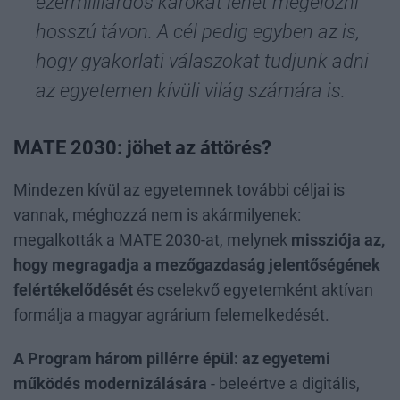
ezermilliárdos károkat lehet megelőzni
hosszú távon. A cél pedig egyben az is,
hogy gyakorlati válaszokat tudjunk adni
az egyetemen kívüli világ számára is.
MATE 2030: jöhet az áttörés?
Mindezen kívül az egyetemnek további céljai is
vannak, méghozzá nem is akármilyenek:
megalkották a MATE 2030-at, melynek
missziója az,
hogy megragadja a mezőgazdaság jelentőségének
felértékelődését
és cselekvő egyetemként aktívan
formálja a magyar agrárium felemelkedését.
A Program három pillérre épül: az egyetemi
működés modernizálására
- beleértve a digitális,