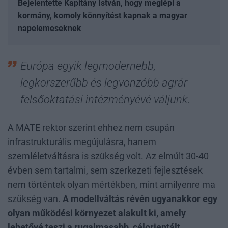
Bejelentette Kapitány István, hogy meglépi a
kormány, komoly könnyítést kapnak a magyar
napelemeseknek
Európa egyik legmodernebb,
legkorszerűbb és legvonzóbb agrár
felsőoktatási intézményévé váljunk.
A MATE rektor szerint ehhez nem csupán
infrastrukturális megújulásra, hanem
szemléletváltásra is szükség volt. Az elmúlt 30-40
évben sem tartalmi, sem szerkezeti fejlesztések
nem történtek olyan mértékben, mint amilyenre ma
szükség van.
A modellváltás révén ugyanakkor egy
olyan működési környezet alakult ki, amely
lehetővé teszi a rugalmasabb, célorientált