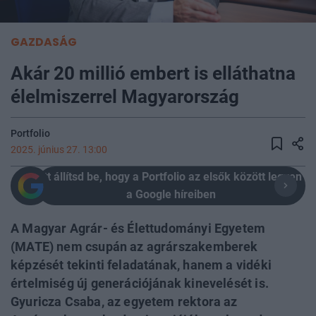
GAZDASÁG
Akár 20 millió embert is elláthatna
élelmiszerrel Magyarország
Portfolio
2025. június 27. 13:00
Itt állítsd be, hogy a Portfolio az elsők között legyen
a Google híreiben
A Magyar Agrár- és Élettudományi Egyetem
(MATE) nem csupán az agrárszakemberek
képzését tekinti feladatának, hanem a vidéki
értelmiség új generációjának kinevelését is.
Gyuricza Csaba, az egyetem rektora az