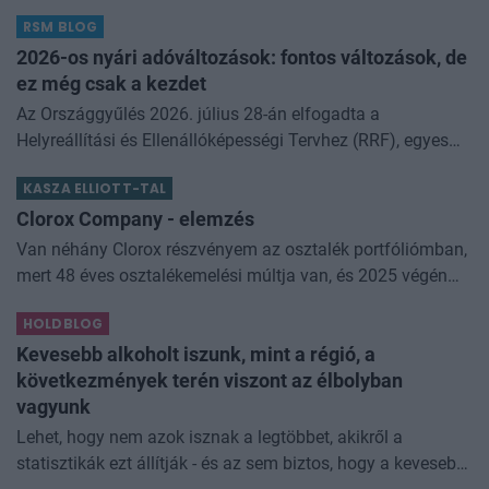
gyermekvállalás nemcsak öröm, hanem óriási felelősség
RSM BLOG
is! Így történt ez Nórával
2026-os nyári adóváltozások: fontos változások, de
ez még csak a kezdet
Az Országgyűlés 2026. július 28-án elfogadta a
Helyreállítási és Ellenállóképességi Tervhez (RRF), egyes
kormányprogramokhoz és kormányhatározatokhoz
KASZA ELLIOTT-TAL
kapcsolódó adóintézkedésekről, v
Clorox Company - elemzés
Van néhány Clorox részvényem az osztalék portfóliómban,
mert 48 éves osztalékemelési múltja van, és 2025 végén
úgy láttam, hogy jó áron meg tudom venni ezt a majdnem
HOLDBLOG
dividend king-et. Azt
Kevesebb alkoholt iszunk, mint a régió, a
következmények terén viszont az élbolyban
vagyunk
Lehet, hogy nem azok isznak a legtöbbet, akikről a
statisztikák ezt állítják - és az sem biztos, hogy a kevesebb