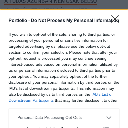
A TUDÁS AZONBAN NEMCSAK BELSŐ
HASZNÁLATRA SZOLGÁL. A MATE
STRATÉGIÁJÁNAK FONTOS ELEME A
Portfolio -
Do Not Process My Personal Information
TECHNOLÓGIAI ÉS TUDÁSTRANSZFER,
If you wish to opt-out of the sale, sharing to third parties, or
KÜLÖNÖSEN EURÓPÁN KÍVÜLI ORSZÁGOK
processing of your personal or sensitive information for
targeted advertising by us, please use the below opt-out
IRÁNYÁBA.
section to confirm your selection. Please note that after your
opt-out request is processed you may continue seeing
Akár közvetve, akár közvetlenül, körülbelül 1
interest-based ads based on personal information utilized by
us or personal information disclosed to third parties prior to
milliárd ember élelmiszerellátásához tudunk
your opt-out. You may separately opt-out of the further
hozzájárulni
. Ennek része az is, hogy jelenleg
disclosure of your personal information by third parties on the
csaknem 2000 külföldi hallgató tanul az egyetemen
IAB’s list of downstream participants. This information may
also be disclosed by us to third parties on the
IAB’s List of
113 országból, akik hazatérve a magyar
Downstream Participants
that may further disclose it to other
mezőgazdaság nagyköveteivé válhatnak.
third parties.
Personal Data Processing Opt Outs
Töredezettségből központosítás