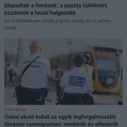
Elapadtak a források: a puszta túlélésért
küzdenek a hazai halgazdák
Ezt a területet sem kíméli a tartós aszály és az extrém
hőség.
GAZDASÁG
Óriási akció indult az egyik legforgalmasabb
fővárosi csomóponton: rendőrök és ellenőrök