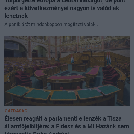
Túlpörgette Európa a ceutai válságot, de pont
ezért a következményei nagyon is valódiak
lehetnek
A pánik árát mindenképpen megfizeti valaki.
GAZDASÁG
Élesen reagált a parlamenti ellenzék a Tisza
államfőjelöltjére: a Fidesz és a Mi Hazánk sem