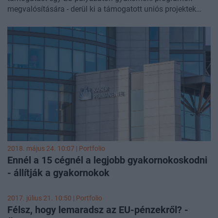
megvalósítására - derül ki a támogatott uniós projektek
hivatalos adatbázisából.
Két másik uniós
gazdaságfejlesztési pályázaton is a napokban hirdettek
eredményeket.
2018. május 24. 10:07 | Portfolio
Ennél a 15 cégnél a legjobb gyakornokoskodni
- állítják a gyakornokok
2017. július 21. 10:50 | Portfolio
Félsz, hogy lemaradsz az EU-pénzekről? -