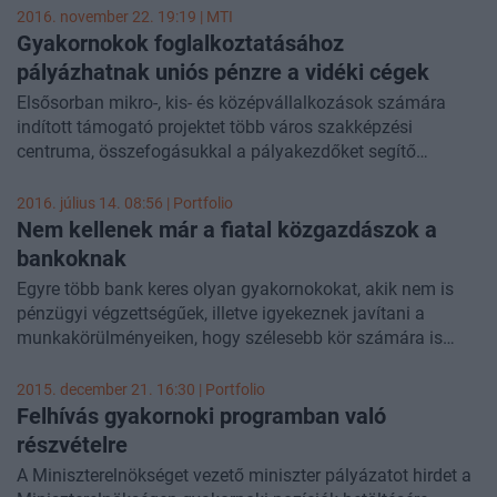
források felhasználásáért felelős államtitkára. Összesen
2016. november 22. 19:19 |
MTI
205 kkv nyert el 1,5 milliárdot, míg 2 nemzeti park 2,7
Gyakornokok foglalkoztatásához
milliárdos összegnek örülhet.
pályázhatnak uniós pénzre a vidéki cégek
Elsősorban mikro-, kis- és középvállalkozások számára
indított támogató projektet több város szakképzési
centruma, összefogásukkal a pályakezdőket segítő
Gyakornoki programban való részvételt kívánják
előmozdítani. Az 1,2 milliárd forint költségű projekt,
2016. július 14. 08:56 | Portfolio
amelynek nyitórendezvénye kedden volt Győrben, száz
Nem kellenek már a fiatal közgazdászok a
százalékos európai uniós támogatással valósul meg.
bankoknak
Egyre több bank keres olyan gyakornokokat, akik nem is
pénzügyi végzettségűek, illetve igyekeznek javítani a
munkakörülményeiken, hogy szélesebb kör számára is
apelláló legyen a bankszakma- írja a
Fortune
.
2015. december 21. 16:30 | Portfolio
Felhívás gyakornoki programban való
részvételre
A Miniszterelnökséget vezető miniszter pályázatot hirdet a