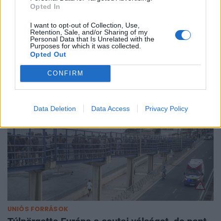
Opted In
GLOBÁL
Rendkívüli incidens a határon: drón robbant fel
I want to opt-out of Collection, Use,
Retention, Sale, and/or Sharing of my
a NATO területén egy gázvezeték közelében,
Personal Data that Is Unrelated with the
Purposes for which it was collected.
azonnal lépett a közeli tagállam
Opted Out
Vizsgálják a drón hátterét.
CONFIRM
Data Deletion
Data Access
Privacy Policy
UNIÓS FORRÁSOK