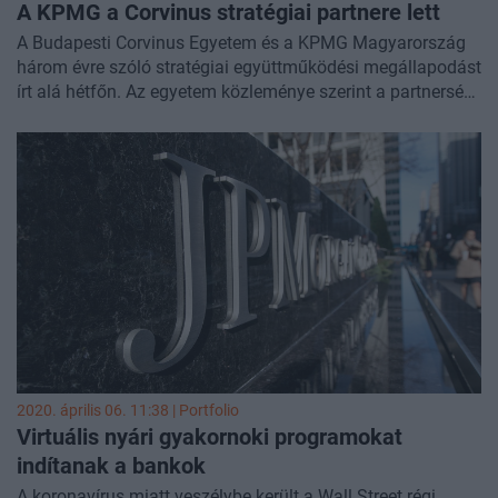
A KPMG a Corvinus stratégiai partnere lett
A Budapesti Corvinus Egyetem és a KPMG Magyarország
három évre szóló stratégiai együttműködési megállapodást
írt alá hétfőn. Az egyetem közleménye szerint a partnerség
három fő területre összpontosít: oktatás, kölcsönös
tudásátadás, valamint tehetséggondozás és utánpótlás-
nevelés.
2020. április 06. 11:38 | Portfolio
Virtuális nyári gyakornoki programokat
indítanak a bankok
A koronavírus miatt veszélybe került a Wall Street régi