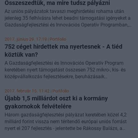
Összeszedtük, ma mire tudsz pályázni
Az uniós pályázatok tavaszi meghirdetési rohama után
jelenleg 35 felhívásra lehet beadni támogatási igényeket a
Gazdaságfejlesztési és Innovációs Operatív Programban,
amelyek teljes keretösszege több mint 850 milliárd forint.
Néhánynál már a keretösszeg jelentős részére érkeztek be
2017. június 29. 17:19 | Portfolio
pályázatok, de számos olyan található alábbi
752 céget hirdettek ma nyertesnek - A tiéd
összegzésünkben, amelyre még bőven van lekötetlen keret.
köztük van?
Nem kell tehát aggódni, hogy lemaradnak a cégek a
A Gazdaságfejlesztési és Innovációs Operatív Program
számukra kiírt sokféle forrásról, de azért érdemes résen
keretében nyert támogatást összesen 752 mikro-, kis- és
lenni és az alábbi táblázatban található dátumokat fel kell
középvállalkozás fejlesztésekre, beruházásaik
jegyezni.
támogatására, új termékek fejlesztésére, illetve
gyakornokok alkalmazására 15,5 milliárd forintot, míg
2017. február 15. 11:42 | Portfolio
kutatásfejlesztésre 69 konzorcium fordíthat több mint 66
Újabb 1,5 milliárdot oszt ki a kormány
milliárd forint támogatást - jelentette be Rákossy Balázs, a
gyakornokok felvételére
Nemzetgazdasági Minisztérium európai uniós források
Három gazdaságfejlesztési pályázat keretében közel 4,2
felhasználásáért felelős államtitkára. A most elnyert
milliárd forint vissza nem térítendő európai uniós forrást
összesen 81,5 milliárd forintos támogatásból több mint
nyert el 207 fejlesztés - jelentette be Rákossy Balázs, a
121 milliárd forint összköltségű fejlesztések kezdődhetnek
Nemzetgazdasági Minisztérium (NGM) európai uniós
el.