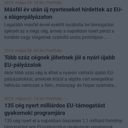
és legfeljebb 6 gyakornokot lehet felvenni az adott céghez.
2019. május 25. 10:56 | Portfolio
Másfél év után új nyerteseket hirdettek az EU-
s slágerpályázaton
Legalább másfél évvel ezelőtt nyújtotta be támogatási
igényét az a négy cég, amely a napokban nyert pénzt a
korábbi nagy slágernek számító uniós prototípus-
fejlesztési pályázaton - derült ki a támogatott projektkereső
oldalon elérhető adatokból. Sok hónapja nem hirdettek már
2019. május 08. 09:34 | Portfolio
ezen a kiíráson nyertest, így a fejlemény fokozottan
Több száz cégnek jöhetnek jól a nyári újabb
érdekes. További 7 cég egy megújuló energiás
EU-pályázatok
fejlesztéseket támogató pályázaton örülhet sikerének,
Akár több száz cég is élhet a nyáron várható újabb EU-
illetve további 17 cég vállalati komplex infokommunikációs
pályázatokkal, amelyek közül a régóta várt energetikai
projektjére kapott most támogatást.
felhívás nemcsak a fém-, műanyag- és faipar számára
nagy lehetőség, hanem a turisztikai ágazat szereplőinek is -
vetítették előre
a Világgazdaság
által megkérdezett
2019. május 07. 13:34 | Portfolio
pályázati szakértők.
135 cég nyert milliárdos EU-támogatást
gyakornoki programjára
135 cég nyert el a napokban összesen 1,1 milliárd forintnyi
támogatást egy EU-pályázaton gyakornoki programok