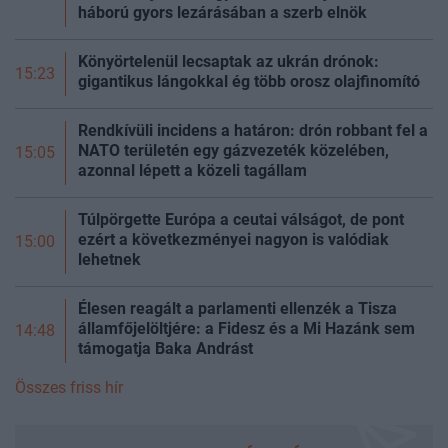
háború gyors lezárásában a szerb elnök
Könyörtelenül lecsaptak az ukrán drónok:
15:23
gigantikus lángokkal ég több orosz olajfinomító
Rendkívüli incidens a határon: drón robbant fel a
NATO területén egy gázvezeték közelében,
15:05
azonnal lépett a közeli tagállam
Túlpörgette Európa a ceutai válságot, de pont
ezért a következményei nagyon is valódiak
15:00
lehetnek
Élesen reagált a parlamenti ellenzék a Tisza
államfőjelöltjére: a Fidesz és a Mi Hazánk sem
14:48
támogatja Baka Andrást
Összes friss hír