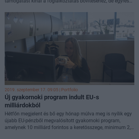
támogatást kínál a foglalkoztatás bővítéséhez, de egyrészt
a szigorú feltételek, másrészt az akut munkaerőhiány miatt
kérdéses, hogy mennyire tudják majd kihasználni ezeket a
lehetőségeket a cégek.
2019. szeptember 17. 09:05 | Portfolio
Új gyakornoki program indult EU-s
milliárdokból
Hétfőn megjelent és bő egy hónap múlva meg is nyílik egy
újabb EU-pénzből megvalósított gyakornoki program,
amelynek 10 milliárd forintos a keretösszege, minimum 2,5
millió, maximum 22,176 millió forintnyi támogatással jár