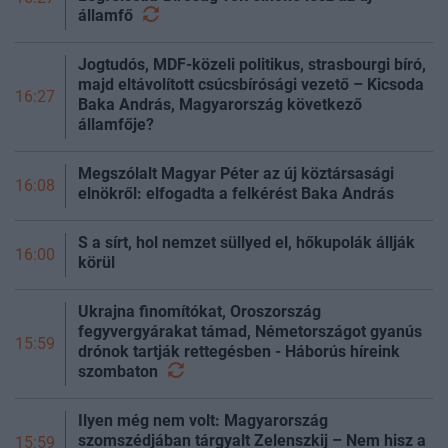
államfő
Jogtudós, MDF-közeli politikus, strasbourgi bíró,
majd eltávolított csúcsbírósági vezető – Kicsoda
16:27
Baka András, Magyarország következő
államfője?
Megszólalt Magyar Péter az új köztársasági
16:08
elnökről: elfogadta a felkérést Baka András
S a sírt, hol nemzet süllyed el, hőkupolák állják
16:00
körül
Ukrajna finomítókat, Oroszország
fegyvergyárakat támad, Németországot gyanús
15:59
drónok tartják rettegésben - Háborús híreink
szombaton
Ilyen még nem volt: Magyarország
szomszédjában tárgyalt Zelenszkij – Nem hisz a
15:59