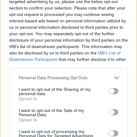
targeted advertising by us, please use the below opt-out
section to confirm your selection. Please note that after your
opt-out request is processed you may continue seeing
GLOBÁL
interest-based ads based on personal information utilized by
Könyörtelenül lecsaptak az ukrán drónok:
us or personal information disclosed to third parties prior to
gigantikus lángokkal ég több orosz
your opt-out. You may separately opt-out of the further
disclosure of your personal information by third parties on the
olajfinomító
IAB’s list of downstream participants. This information may
Összesen több mint 15 millió tonna kőolajat dolgoznak fel
also be disclosed by us to third parties on the
IAB’s List of
évente.
Downstream Participants
that may further disclose it to other
third parties.
Personal Data Processing Opt Outs
I want to opt-out of the Sharing of my
personal data.
Opted In
I want to opt-out of the Sale of my
Personal Data.
Opted In
I want to opt-out of processing my
Personal Data for Targeted Advertising.