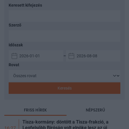
Keresett kifejezés
Szerző
Időszak
–
Rovat
Keresés
FRISS HÍREK
NÉPSZERŰ
Tisza-kormány: döntött a Tisza-frakció, a
Legfelsőbb Bíróság volt elnöke lesz az új
16:27