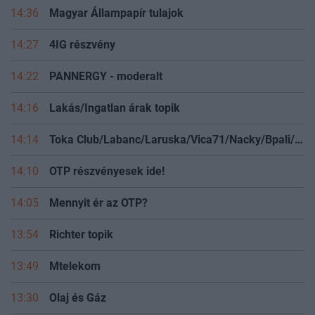
14:36
Magyar Állampapír tulajok
14:27
4IG részvény
14:22
PANNERGY - moderalt
14:16
Lakás/Ingatlan árak topik
14:14
Toka Club/Labanc/Laruska/Vica71/Nacky/Bpali/Oldrider/Josefernando/Mcbull/Kawaszabi
14:10
OTP részvényesek ide!
14:05
Mennyit ér az OTP?
13:54
Richter topik
13:49
Mtelekom
13:30
Olaj és Gáz