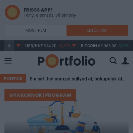
FRISSS APP!
Tény, elemzés, vélemény
MOST NEM
LETÖLTÖM
1%
USD/HUF
314,20
-0,87%
BITCOIN
65 068,08
0,28%
BU
FONTOS
S a sírt, hol nemzet süllyed el, hőkupolák állják körül
GYAKORNOKI PROGRAM