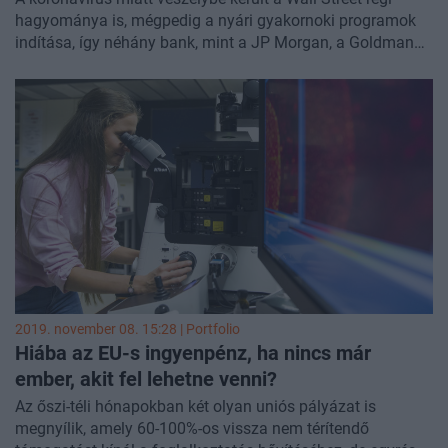
hagyománya is, mégpedig a nyári gyakornoki programok
indítása, így néhány bank, mint a JP Morgan, a Goldman
Sachs, a UBS és a Citigroup most egy virtuális gyakornoki
program részletein dolgozik – írja a Financial Times az
ügyre rálátó forrásokra hivatkozva.
2019. november 08. 15:28 | Portfolio
Hiába az EU-s ingyenpénz, ha nincs már
ember, akit fel lehetne venni?
Az őszi-téli hónapokban két olyan uniós pályázat is
megnyílik, amely 60-100%-os vissza nem térítendő