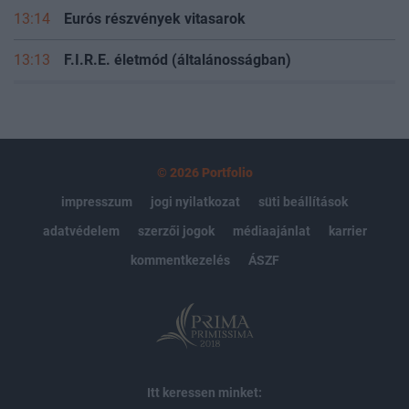
13:14
Eurós részvények vitasarok
13:13
F.I.R.E. életmód (általánosságban)
© 2026 Portfolio
impresszum
jogi nyilatkozat
süti beállítások
adatvédelem
szerzői jogok
médiaajánlat
karrier
kommentkezelés
ÁSZF
Itt keressen minket: