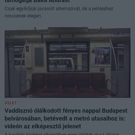
támogatja Baka Andrást
Csak egyikőjük javasolt alternatívát, de a jelöléshez
nincsenek elegen.
ÜZLET
Vaddisznó ólálkodott fényes nappal Budapest
belvárosában, betévedt a metró utasaihoz is:
videón az elképesztő jelenet
A korábbi hírekkel ellentétben nem ütötték el az állatot.