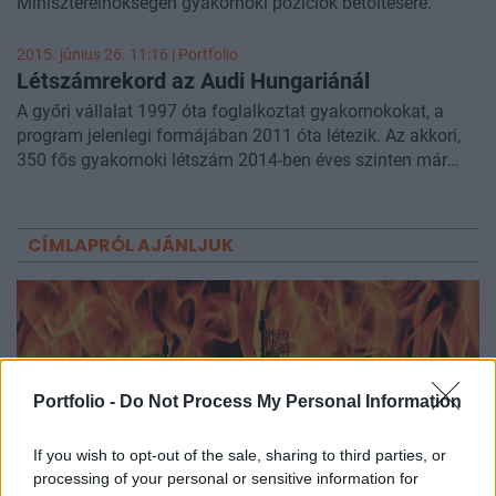
Miniszterelnökségen gyakornoki pozíciók betöltésére.
2015. június 26. 11:16 | Portfolio
Létszámrekord az Audi Hungariánál
A győri vállalat 1997 óta foglalkoztat gyakornokokat, a
program jelenlegi formájában 2011 óta létezik. Az akkori,
350 fős gyakornoki létszám 2014-ben éves szinten már
700 főre emelkedett.
CÍMLAPRÓL AJÁNLJUK
Portfolio -
Do Not Process My Personal Information
If you wish to opt-out of the sale, sharing to third parties, or
processing of your personal or sensitive information for