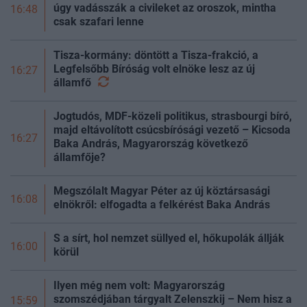
úgy vadásszák a civileket az oroszok, mintha
16:48
csak szafari lenne
Tisza-kormány: döntött a Tisza-frakció, a
Legfelsőbb Bíróság volt elnöke lesz az új
16:27
államfő
Jogtudós, MDF-közeli politikus, strasbourgi bíró,
majd eltávolított csúcsbírósági vezető – Kicsoda
16:27
Baka András, Magyarország következő
államfője?
Megszólalt Magyar Péter az új köztársasági
16:08
elnökről: elfogadta a felkérést Baka András
S a sírt, hol nemzet süllyed el, hőkupolák állják
16:00
körül
Ilyen még nem volt: Magyarország
szomszédjában tárgyalt Zelenszkij – Nem hisz a
15:59