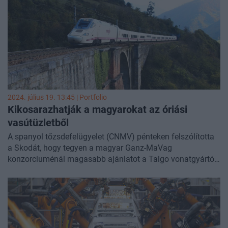
2024. július 19. 13:45 | Portfolio
Kikosarazhatják a magyarokat az óriási
vasútüzletből
A spanyol tőzsdefelügyelet (CNMV) pénteken felszólította
a Skodát, hogy tegyen a magyar Ganz-MaVag
konzorciuménál magasabb ajánlatot a Talgo vonatgyártó
vállalatért, vagy hagyjon fel a közeledéssel.