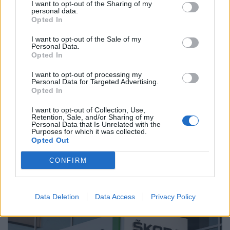
I want to opt-out of the Sharing of my
personal data.
Opted In
I want to opt-out of the Sale of my
Personal Data.
Opted In
I want to opt-out of processing my
Personal Data for Targeted Advertising.
Opted In
I want to opt-out of Collection, Use,
Retention, Sale, and/or Sharing of my
2023. szeptember 21. 15:36 |
Forrás Dávid
Personal Data that Is Unrelated with the
Purposes for which it was collected.
Bevezette az eurót Magyarországon a
Opted Out
Volkswagen
CONFIRM
Eddig nem kapott nagyobb nyilvánosságot, de a Porsche
Hungária által értékesített új autók közül már csak az
Audikat árulják forintban, a többi gépjárművet a napi euró
Data Deletion
Data Access
Privacy Policy
árfolyam alapján értékesítik.