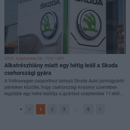
2023. szeptember 08. 15:07 |
MTI
Alkatrészhiány miatt egy hétig leáll a Skoda
csehországi gyára
A Volkswagen csoporthoz tartozó Skoda Auto járműgyártó
pénteken közölte, hogy csehországi kvasinyi üzemében
legalább egy hétre leállítja a gyártást szeptember 11-étől
alkatrészhiány miatt.
1
2
3
...
5