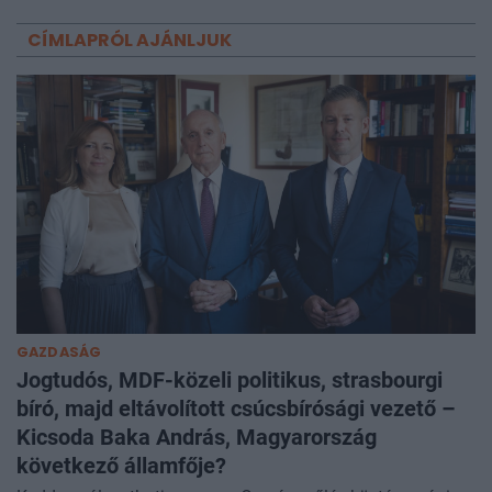
CÍMLAPRÓL AJÁNLJUK
GAZDASÁG
Jogtudós, MDF-közeli politikus, strasbourgi
bíró, majd eltávolított csúcsbírósági vezető –
Kicsoda Baka András, Magyarország
következő államfője?