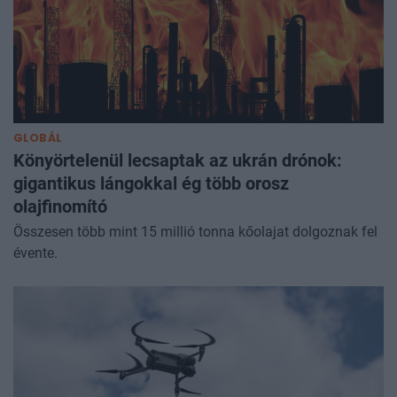
GLOBÁL
Könyörtelenül lecsaptak az ukrán drónok:
gigantikus lángokkal ég több orosz
olajfinomító
Összesen több mint 15 millió tonna kőolajat dolgoznak fel
évente.