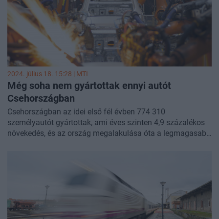
2024. július 18. 15:28 |
MTI
Még soha nem gyártottak ennyi autót
Csehországban
Csehországban az idei első fél évben 774 310
személyautót gyártottak, ami éves szinten 4,9 százalékos
növekedés, és az ország megalakulása óta a legmagasabb
félévi szám - közölte a cseh autóipari szövetség
csütörtökön Prágában.