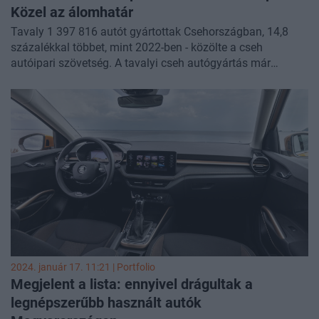
Közel az álomhatár
Tavaly 1 397 816 autót gyártottak Csehországban, 14,8
százalékkal többet, mint 2022-ben - közölte a cseh
autóipari szövetség. A tavalyi cseh autógyártás már
megközelítette a koronavírus-járvány előtti 2019-es szintet -
jegyzi meg a közlemény.
2024. január 17. 11:21 | Portfolio
Megjelent a lista: ennyivel drágultak a
legnépszerűbb használt autók