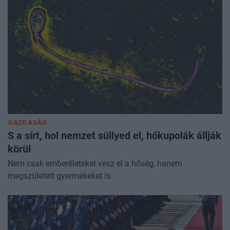
GAZDASÁG
S a sírt, hol nemzet süllyed el, hőkupolák állják
körül
Nem csak emberéleteket vesz el a hőség, hanem
megszületett gyermekeket is.