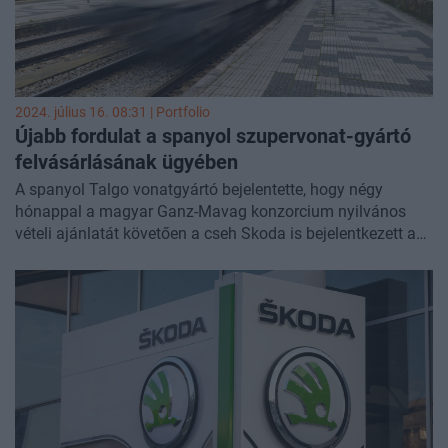
2024. július 16. 08:31 | Portfolio
Újabb fordulat a spanyol szupervonat-gyártó
felvásárlásának ügyében
A spanyol Talgo vonatgyártó bejelentette, hogy négy
hónappal a magyar Ganz-Mavag konzorcium nyilvános
vételi ajánlatát követően a cseh Skoda is bejelentkezett a
vállalatért.