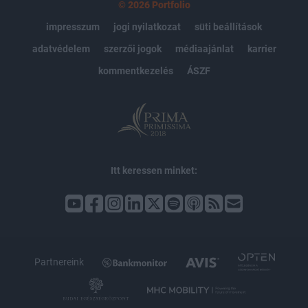
© 2026 Portfolio
impresszum
jogi nyilatkozat
süti beállítások
adatvédelem
szerzői jogok
médiaajánlat
karrier
kommentkezelés
ÁSZF
Itt keressen minket:
Partnereink