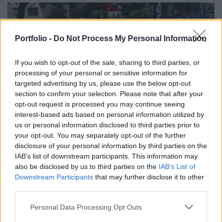
Portfolio -
Do Not Process My Personal Information
If you wish to opt-out of the sale, sharing to third parties, or
processing of your personal or sensitive information for
targeted advertising by us, please use the below opt-out
section to confirm your selection. Please note that after your
opt-out request is processed you may continue seeing
interest-based ads based on personal information utilized by
us or personal information disclosed to third parties prior to
2023. november 11. 21:35 | Portfolio
your opt-out. You may separately opt-out of the further
Egy friss tanulmány nekiment a Porsche és a
disclosure of your personal information by third parties on the
BMW vásárlóinak, gyorsan érkezett a
IAB’s list of downstream participants. This information may
csattanós válasz
also be disclosed by us to third parties on the
IAB’s List of
Downstream Participants
that may further disclose it to other
Egy friss brit tanulmány szerint bizonyos autómárkák
third parties.
sokkal több balesettel és szabálytalankodással járt a
múltban - írta a
The Guardian
.
Personal Data Processing Opt Outs