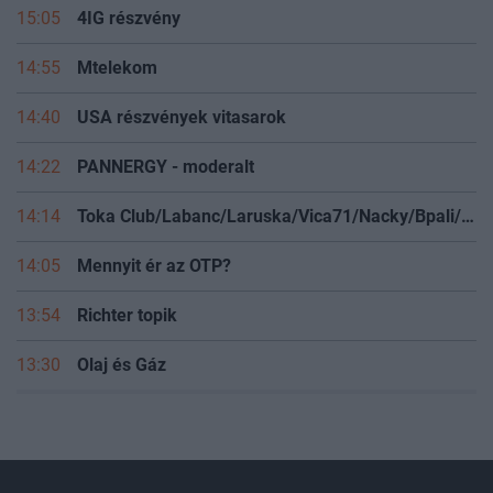
15:05
4IG részvény
14:55
Mtelekom
14:40
USA részvények vitasarok
14:22
PANNERGY - moderalt
14:14
Toka Club/Labanc/Laruska/Vica71/Nacky/Bpali/Oldrider/Josefernando/Mcbull/Kawaszabi
14:05
Mennyit ér az OTP?
13:54
Richter topik
13:30
Olaj és Gáz