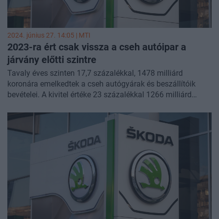
2024. június 27. 14:05 |
MTI
2023-ra ért csak vissza a cseh autóipar a
járvány előtti szintre
Tavaly éves szinten 17,7 százalékkal, 1478 milliárd
koronára emelkedtek a cseh autógyárak és beszállítóik
bevételei. A kivitel értéke 23 százalékkal 1266 milliárd
koronára nőtt - közölte a cseh autóipari szövetség
csütörtökön Prágában.