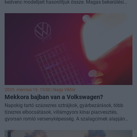
kedvenc modelljeit hasonlítjuk össze. Magas bekerülési
költség vs. jó értéktartás, olcsó üzemeltetés, de éppen csak
elégséges felhasználói élmény? Milyen modelleket
választanak a felsővezetők és melyek a legjobb "kulcsos
autók"? Jó választás az elektromos autó, vagy más módon
érdemes az ESG vállalásokat teljesíteni? Cikksorozatunk
első részében a sales-es, "kulcsos autók" szegmensének
legnépszerűbb modelljeit hasonlítjuk össze.
2025. március 19. 15:00 |
Nagy Viktor
Mekkora bajban van a Volkswagen?
Napokig tartó százezres sztrájkok, gyárbezárások, több
tízezres elbocsátások, villámgyors kínai piacvesztés,
gyorsan romló versenyképesség. A szalagcímek alapján
azt gondolhatnánk, hogy végóráit éli a német konszern. De
valójában vannak komoly problémák? Bőven. Komolyan