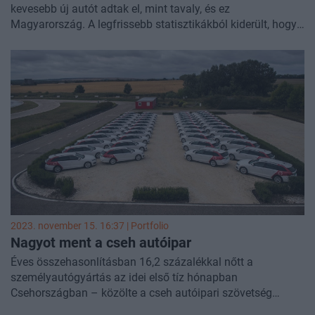
kevesebb új autót adtak el, mint tavaly, és ez
Magyarország. A legfrissebb statisztikákból kiderült, hogy
a Suzuki, a Volkswagen, a Kia és a Ford eladásainak
visszaesése húzza le a piacot, a volumenmodellek közül a
közepes SUV-k piacán volt nagy a visszaesés.
2023. november 15. 16:37 | Portfolio
Nagyot ment a cseh autóipar
Éves összehasonlításban 16,2 százalékkal nőtt a
személyautógyártás az idei első tíz hónapban
Csehországban – közölte a cseh autóipari szövetség
szerdán Prágában.