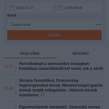
–
Rovat
Keresés
FRISS HÍREK
NÉPSZERŰ
Horrorbaleset a szomszédos országban:
16:57
frontálisan összeütközött két vonat, sok a sérült
Ukrajna finomítókat, Oroszország
fegyvergyárakat támad, Németországot gyanús
16:48
drónok tartják rettegésben - Háborús híreink
szombaton
Figyelmeztetnek mindenkit: Zelenszkij szerint