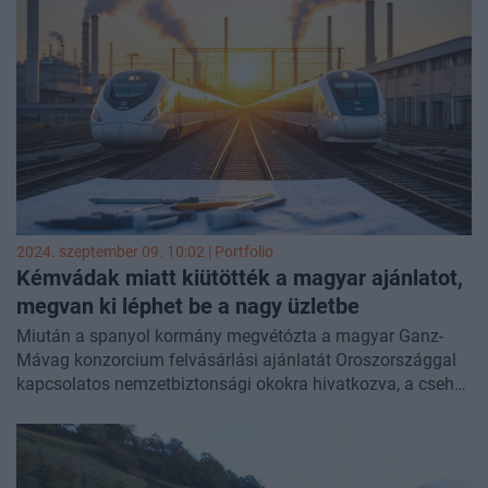
kell venni őket? Nagyon. De azért ahogy igaz az, hogy a
világ nagyon sok országa szívesen cserélne azzal a
hanyatlással, ami Nyugat-Európában van, nagyon sok
vállalat szívesen választaná azt a szenvedést, ami a
Volkswagennél megy.
2024. szeptember 09. 10:02 | Portfolio
Kémvádak miatt kiütötték a magyar ajánlatot,
megvan ki léphet be a nagy üzletbe
Miután a spanyol kormány megvétózta a magyar Ganz-
Mávag konzorcium felvásárlási ajánlatát Oroszországgal
kapcsolatos nemzetbiztonsági okokra hivatkozva, a cseh
Skoda érdeklődik a spanyol Talgo vonatgyártóval való
esetleges egyesülés iránt – jelentette az
El Economista
.