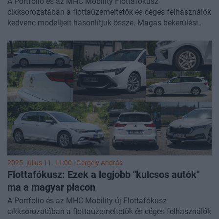
A Portfolio és az MHC Mobility Flottafókusz
cikksorozatában a flottaüzemeltetők és céges felhasználók
kedvenc modelljeit hasonlítjuk össze. Magas bekerülési
költség vs. jó értéktartás, olcsó üzemeltetés, de éppen csak
elégséges felhasználói élmény? Milyen modelleket
választanak a felsővezetők és melyek a legjobb "kulcsos
autók"? Jó választás az elektromos autó, vagy más módon
érdemes az ESG vállalásokat teljesíteni? Cikksorozatunk
második részében a középvezetői autók szegmensének
legnépszerűbb modelljeit hasonlítjuk össze.
2025. július 11. 11:00 |
Gergely András
Flottafókusz: Ezek a legjobb "kulcsos autók"
ma a magyar piacon
A Portfolio és az MHC Mobility új Flottafókusz
cikksorozatában a flottaüzemeltetők és céges felhasználók