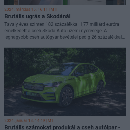
2024. március 15. 16:11 |
MTI
Brutális ugrás a Skodánál
Tavaly éves szinten 182 százalékkal 1,77 milliárd euróra
emelkedett a cseh Skoda Auto üzemi nyeresége. A
legnagyobb cseh autógyár bevételei pedig 26 százalékkal
26,5 milliárd euróra növekedtek - közölte a Skoda Auto
pénteki közleményében.
2024. január 18. 14:49 |
MTI
Brutális számokat produkál a cseh autóipar -