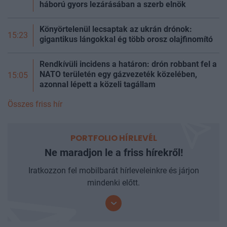
háború gyors lezárásában a szerb elnök
Könyörtelenül lecsaptak az ukrán drónok:
15:23
gigantikus lángokkal ég több orosz olajfinomító
Rendkívüli incidens a határon: drón robbant fel a
NATO területén egy gázvezeték közelében,
15:05
azonnal lépett a közeli tagállam
Összes friss hír
PORTFOLIO HÍRLEVÉL
Ne maradjon le a friss hírekről!
Iratkozzon fel mobilbarát hírleveleinkre és járjon
mindenki előtt.