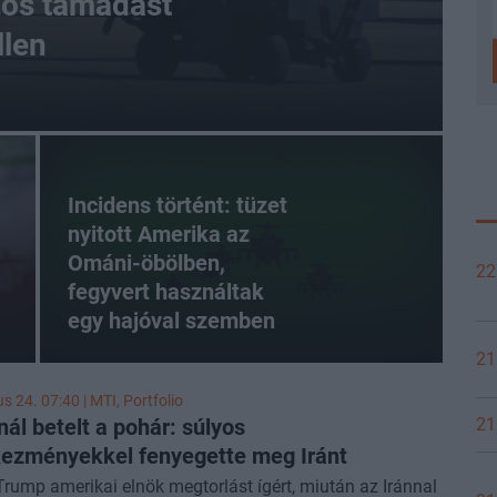
zös támadást
llen
Incidens történt: tüzet
nyitott Amerika az
Ománi-öbölben,
22
fegyvert használtak
egy hajóval szemben
21
us 24. 07:40 |
MTI
, Portfolio
ál betelt a pohár: súlyos
21
ezményekkel fenyegette meg Iránt
rump amerikai elnök megtorlást ígért, miután az Iránnal