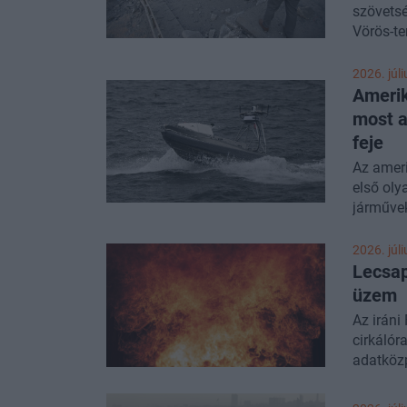
szövetsé
Vörös-te
napja tá
2026. júli
Amerik
most a
feje
Az ameri
első oly
járművek
támadás 
megválto
2026. júli
Lecsap
üzem
Az iráni
cirkálór
adatközp
Bár az i
közzé, f