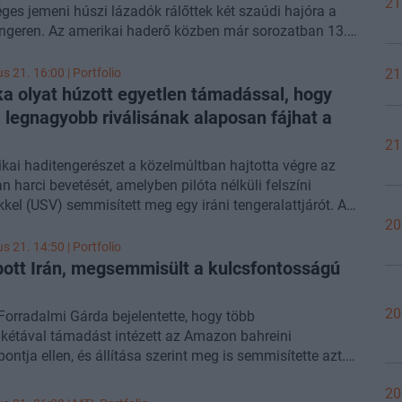
21
ges jemeni húszi lázadók rálőttek két szaúdi hajóra a
ngeren. Az amerikai haderő közben már sorozatban 13.
madott iráni célpontokat.
us 21. 16:00 | Portfolio
21
a olyat húzott egyetlen támadással, hogy
 legnagyobb riválisának alaposan fájhat a
21
kai haditengerészet a közelmúltban hajtotta végre az
an harci bevetését, amelyben pilóta nélküli felszíni
kel (USV) semmisített meg egy iráni tengeralattjárót. A
a kínai haditengerészeti gondolkodást is alaposan
20
ztathatja - közölte a
South China Morning Post
.
us 21. 14:50 | Portfolio
ott Irán, megsemmisült a kulcsfontosságú
20
 Forradalmi Gárda bejelentette, hogy több
akétával támadást intézett az Amazon bahreini
ontja ellen, és állítása szerint meg is semmisítette azt.
nformációt a gárdához köthető Fars hírügynökség tette
20
üggetlen forrásból egyelőre nem sikerült megerősíteni a