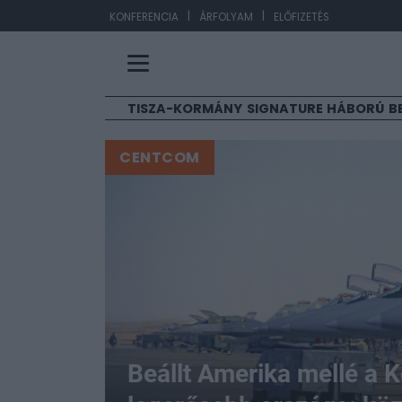
|
|
EUR/HUF
3
KONFERENCIA
ÁRFOLYAM
ELŐFIZETÉS
TISZA-KORMÁNY
SIGNATURE
HÁBORÚ
B
CENTCOM
Beállt Amerika mellé a K