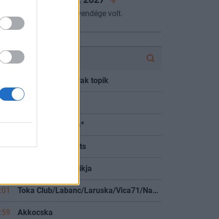
miniszter az Alapvetés vendége volt.
FÓRUM
:19
Lakás/Ingatlan árak topik
:17
DAX
:12
*Shortosok klubja*
:10
Financial Forecasts
:05
MOLly tulajok topikja
:01
Toka Club/Labanc/Laruska/Vica71/Nacky/Bpali/Oldrider/Josefernando/Mcbull/Kawaszabi
:59
Akkocska