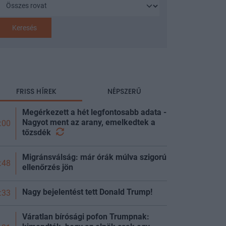
Keresés
FRISS HÍREK
NÉPSZERŰ
Megérkezett a hét legfontosabb adata -
Nagyot ment az arany, emelkedtek a
:00
tőzsdék
Migránsválság: már órák múlva szigorú
:48
ellenőrzés jön
Nagy bejelentést tett Donald Trump!
:33
Váratlan bírósági pofon Trumpnak: