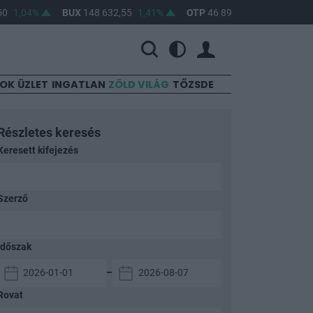
04%
BUX
148 632,55
1,41%
OTP
46 890
2,16%
MOL
4 650
SOK
ÜZLET
INGATLAN
ZÖLD VILÁG
TŐZSDE
Részletes keresés
Keresett kifejezés
Szerző
Időszak
–
Rovat