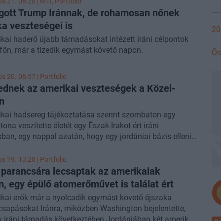
us 21. 06:20 |
MTI
, Portfolio
csapásra az Egyesült Államok és Irán közötti feszültség
ott Trump Iránnak, de rohamosan nőnek
iéleződése közepette került sor, miután Donald Trump
a veszteségei is
jártnak" nyilvánította az Iránnal kötött tűzszünetet - írta a
20
kai haderő újabb támadásokat intézett iráni célpontok
tfőn, már a tizedik egymást követő napon.
Ös
us 20. 06:57 | Portfolio
dnek az amerikai veszteségek a Közel-
n
kai hadsereg tájékoztatása szerint szombaton egy
ona veszítette életét egy Észak-Irakot ért iráni
an, egy nappal azután, hogy egy jordániai bázis elleni
övetkeztében két amerikai katona meghalt, egy pedig
A konfliktus már nyolcadik napja tart, miután a néhány
us 19. 13:20 | Portfolio
orábban megkötött előzetes tűzszünet összeomlott, és
parancsára lecsaptak az amerikaiak
fél egyre súlyosabb csapásokkal sújtja a másikat - írta a
n, egy épülő atomerőművet is találat ért
kai erők már a nyolcadik egymást követő éjszaka
sapásokat Iránra, miközben Washington bejelentette,
 iráni támadás következtében Jordániában két amerikai