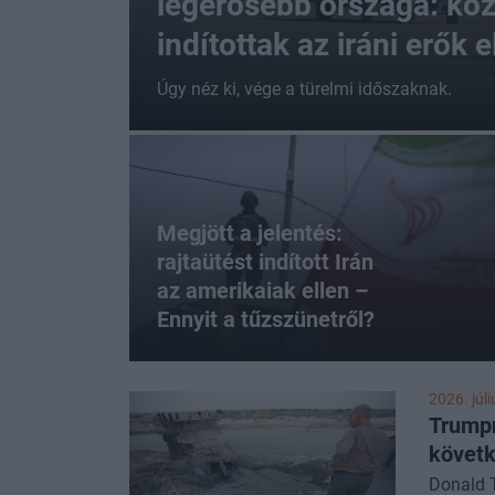
legerősebb országa: kö
indítottak az iráni erők e
Úgy néz ki, vége a türelmi időszaknak.
Megjött a jelentés:
rajtaütést indított Irán
az amerikaiak ellen –
Ennyit a tűzszünetről?
2026. júli
Trumpn
követk
Donald T