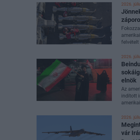
2026. júli
Jönnek
záporo
Fokozza 
amerika
felvétel
láthatók
2026. júli
Beindu
sokáig
elnök
Az ameri
indított
amerikai
ugyanakk
rendezés
2026. júli
Megint
vár Ir