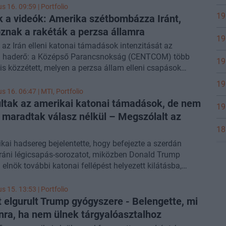
us 16. 09:59 | Portfolio
19
 a videók: Amerika szétbombázza Iránt,
znak a rakéták a perzsa államra
19
az Irán elleni katonai támadások intenzitását az
i haderő: a Középső Parancsnokság (CENTCOM) több
19
t is közzétett, melyen a perzsa állam elleni csapások
.
19
us 16. 06:47 |
MTI
, Portfolio
ltak az amerikai katonai támadások, de nem
19
 maradtak válasz nélkül – Megszólalt az
18
kai hadsereg bejelentette, hogy befejezte a szerdán
 iráni légicsapás-sorozatot, miközben Donald Trump
 elnök további katonai fellépést helyezett kilátásba,
or ismét utalt arra is, hogy nyitott lenne a diplomáciai
re.
us 15. 13:53 | Portfolio
 elgurult Trump gyógyszere - Belengette, mi
ánra, ha nem ülnek tárgyalóasztalhoz