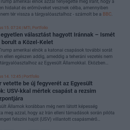
rump amerikai elnök azzal fenyegette meg Iránt, hogy a
en hidakat és erőműveket vesznek célba, amennyiben
nem tér vissza a tárgyalóasztalhoz - számolt be a
BBC
.
us 15. 07:24 |
MTI
, Portfolio
egyetlen választást hagyott Iránnak – Ismét
 borult a Közel-Kelet
rump amerikai elnök a katonai csapások további sorát
rán ellen egészen addig, ameddig a teheráni vezetés nem
 tárgyalóasztalhoz az Egyesült Államokkal. Eközben
dtak az amerikai csapások a perzsa állam ellen, amely
amerikai érdekeltségeket támadott a Közel-Keleten.
us 14. 12:45 | Portfolio
r vetette be új fegyverét az Egyesült
k: USV-kkal mértek csapást a rezsim
pontjára
sült Államok korábban még nem látott képesség
tta meg azzal, hogy az Irán elleni támadások során pilóta
tengeri felszíni hajót (USV) villantott csapásmérő
ént –
számolt
be a The War Zone (TWZ) katonai