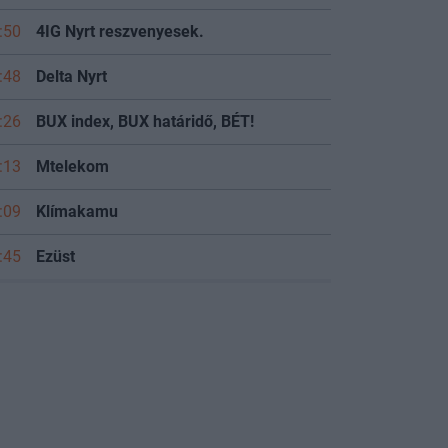
:50
4IG Nyrt reszvenyesek.
:48
Delta Nyrt
:26
BUX index, BUX határidő, BÉT!
:13
Mtelekom
:09
Klímakamu
:45
Ezüst