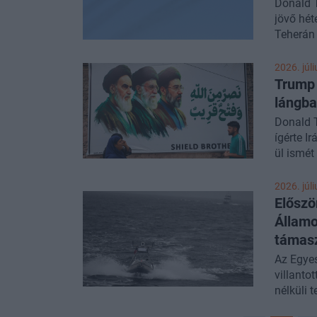
Donald T
jövő hét
Teherán 
2026. júli
Trump 
lángba
Donald T
ígérte I
ül ismét
folytató
viszont 
2026. júli
Előszö
Államo
támasz
Az Egye
villanto
nélküli 
eszközk