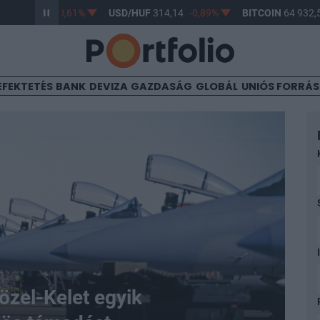
63,17
-0,61%
USD/HUF
314,14
-0,89%
BITCOIN
64 932,50
1,
EFEKTETÉS
BANK
DEVIZA
GAZDASÁG
GLOBÁL
UNIÓS FORRÁ
özel-Kelet egyik