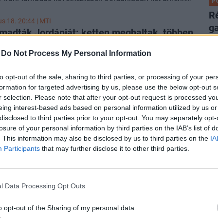
P
letét vesztette, egy harmadik pedig eltűnt. A helyzet a
Ré
en felmondott átmeneti tűzszünet óta ismét a teljes körű
us 18. 20:44 |
MTI
ga
elé sodródik.
adták Jordániát: ketten meghaltak, többen
lé
besültek
-
Do Not Process My Personal Information
A 
ikai katona meghalt, egy eltűnt és többen
al
ültek Jordániában a pénteken végrehajtott iráni
to opt-out of the sale, sharing to third parties, or processing of your per
ikus rakéta- és dróntámadás során - közölte a Középső
formation for targeted advertising by us, please use the below opt-out s
P
nokság szombaton.
r selection. Please note that after your opt-out request is processed y
A
us 18. 13:53 | Portfolio
eing interest-based ads based on personal information utilized by us or
santak a légvédelmi szirénák, a legsúlyosabb
ví
disclosed to third parties prior to your opt-out. You may separately opt-
lássorozatotot indította Irán
losure of your personal information by third parties on the IAB’s list of
Eg
. This information may also be disclosed by us to third parties on the
IA
ő iráni támadások érték szombaton a kuvaiti állami
ga
Participants
that may further disclose it to other third parties.
aság egyik létesítményét, amelyek jelentős anyagi
ké
és személyi sérüléseket okoztak – jelentette a helyi
írügynökség. Kuvait a közel-keleti konfliktus kezdete óta
A
 legsúlyosabb iráni megtorló támadássorozatát élte
us 18. 06:45 | Portfolio
l Data Processing Opt Outs
V
zintre lépett az iráni háború,
Sz
támadások értek bahreini, katari, kuvaiti
o opt-out of the Sharing of my personal data.
dö