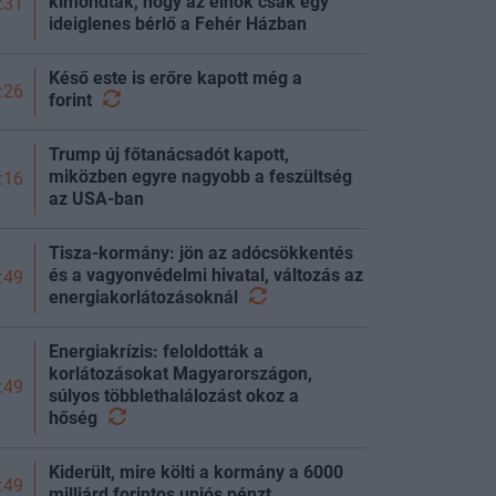
kimondták, hogy az elnök csak egy
:31
ideiglenes bérlő a Fehér Házban
Késő este is erőre kapott még a
:26
forint
Trump új főtanácsadót kapott,
miközben egyre nagyobb a feszültség
:16
az USA-ban
Tisza-kormány: jön az adócsökkentés
és a vagyonvédelmi hivatal, változás az
:49
energiakorlátozásoknál
Energiakrízis: feloldották a
korlátozásokat Magyarországon,
:49
súlyos többlethalálozást okoz a
hőség
Kiderült, mire költi a kormány a 6000
:49
milliárd forintos uniós pénzt