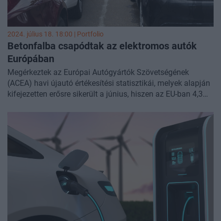
2024. július 18. 18:00 | Portfolio
Betonfalba csapódtak az elektromos autók
Európában
Megérkeztek az Európai Autógyártók Szövetségének
(ACEA) havi újautó értékesítési statisztikái, melyek alapján
kifejezetten erősre sikerült a június, hiszen az EU-ban 4,3
százalékkal nőttek az eladások, ezzel pedig az év legjobb
havi adatát sikerült produkálni. A legtöbbet továbbra is
benzines autóból veszik, de egyre jobban zárkóznak fel a
hibridek, viszont a többi hajtáslánc - beleértve a teljesen
elektromost - továbbra is jelentősen le van maradva.