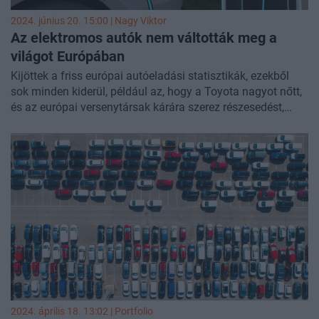
2024. június 20. 15:00 |
Nagy Viktor
Az elektromos autók nem váltották meg a
világot Európában
Kijöttek a friss európai autóeladási statisztikák, ezekből
sok minden kiderül, például az, hogy a Toyota nagyot nőtt,
és az európai versenytársak kárára szerez részesedést,
nyilvánvalóan nem függetlenül a sikeres hibrid modelljeitől,
a hajtáslánc iránt ugyanis egyre nagyobb a kereslet, már
közel minden harmadik eladott új autó hibrid Európában.
Közben az elektromos autók tavalyhoz képest részesedést
veszítenek, eladásuk alig nő, még az elátkozott dízeles
autókból is többet adnak el az unióban, mint tisztán
elektromosból. Az EV-k problémáit ismerjük, magas ár,
hatótávpara, hiányos töltési infrastruktúra, ezek mellett
egyelőre az elektromos csak egy a hajtásláncok közül.
2024. április 18. 13:02 | Portfolio