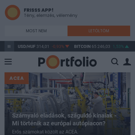
FRISSS APP!
Tény, elemzés, vélemény
MOST NEM
LETÖLTÖM
USD/HUF
314,01
-0,93%
BITCOIN
65 246,03
1,53%
BUX
148 3
ACEA
Szárnyaló eladások, száguldó kínaiak -
Mi történik az európai autópiacon?
Erős számokat közölt az ACEA.