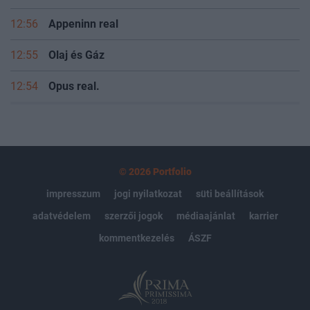
12:56
Appeninn real
12:55
Olaj és Gáz
12:54
Opus real.
© 2026 Portfolio
impresszum
jogi nyilatkozat
süti beállítások
adatvédelem
szerzői jogok
médiaajánlat
karrier
kommentkezelés
ÁSZF