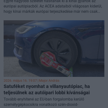
Egyre nagyobb szeletet hasítanak ki a kínai gyártók az
európai autópiacból. Az ACEA adataiból világosan kiderül,
hogy kínai márkák európai terjeszkedése már nem csak
egy távoli fenyegetés a beágyazott iparági szereplők
számára, hanem az adatokból is jól látható piaci realitás.
Nem csak arról van szó, hogy az alacsony bázis miatt
nagynak tűnő növekedést mutatnak ezek a márkák, hanem
arról, hogy 1-2 év alatt növik túl a piacon évtizedek óta
jelen lévő gyártókat. Közben a hagyományos európai
szereplőknek egyszerre kell alkalmazkodniuk az
elektromos átálláshoz, az árversenyhez és ahhoz, hogy a
kínai gyártók egyre gyorsabban építik fel európai
jelenlétüket.
2026. május 16. 19:07 |
Major András
Satuféket nyomhat a villanyautópiac, ha
teljesülnek az autóipari lobbi kívánságai
Tovább enyhítené az EU-ban forgalomba kerülő
személygépkocsikra vonatkozó szén-dioxid-