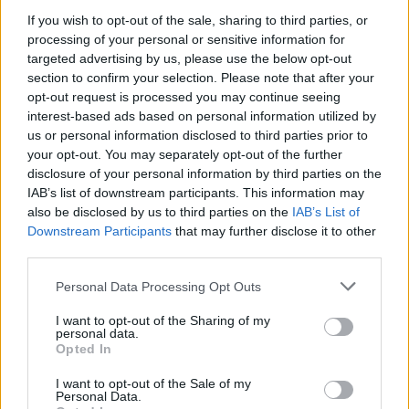
If you wish to opt-out of the sale, sharing to third parties, or
Kijöttek a legfrissebb európai autóértékesítési statisztikák,
processing of your personal or sensitive information for
amikből többek között kiderült, hogy Európában még
targeted advertising by us, please use the below opt-out
mindig a benzines autók a legnépszerűbbek, és ha a
section to confirm your selection. Please note that after your
dízeles autókat is hozzáadjuk, akkor minden második
opt-out request is processed you may continue seeing
eladott autó tisztán belsőégésű motoros. Minden nyolcadik
interest-based ads based on personal information utilized by
eladott autó elektromos, ebben nincs változás az egy évvel
us or personal information disclosed to third parties prior to
korábbihoz képest, vagyis nem emelkedett a részesedésük,
your opt-out. You may separately opt-out of the further
Dániában, Svédországban és Hollandiában magas a
disclosure of your personal information by third parties on the
tisztán elektromos autók aránya az eladásokban, a
IAB’s list of downstream participants. This information may
régiónkban, Horvátországban, Csehországban vagy
also be disclosed by us to third parties on the
IAB’s List of
Szlovákiában viszont alig adnak el elektromos autót.
Downstream Participants
that may further disclose it to other
third parties.
Personal Data Processing Opt Outs
I want to opt-out of the Sharing of my
2024. március 16. 18:00 |
Nagy Viktor
personal data.
Kína a világ autópiacának királya - Minden
Opted In
harmadik új autót ott adják el
I want to opt-out of the Sale of my
Personal Data.
2022-ben a töredezett ellátási láncok miatt világszerte csak