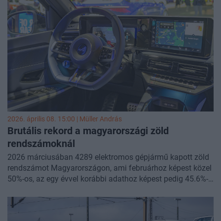
viszont a magyarországi adatok meglepő képet mutatnak,
ugyanis hirtelen 20 éve nem látott szintre ugrottak a hazai
autóeladások. Eközben az európai autópiac is szépen
növekedett, főleg az elektromos szegmensek jó
teljesítménye miatt, miközben a gyártók közül a BYD
mutatott kiemelkedő teljesítményt.
2026. április 08. 15:00 |
Müller András
Brutális rekord a magyarországi zöld
rendszámoknál
2026 márciusában 4289 elektromos gépjármű kapott zöld
rendszámot Magyarországon, ami februárhoz képest közel
50%-os, az egy évvel korábbi adathoz képest pedig 45.6%-
os növekedést mutat. Ez majdnem másfélszer akkora
szám, mint az eddigi, 2025 júliusában elért rekord (2967).
Az Energiaügyi Minisztérium legfrissebb adatai szerint a