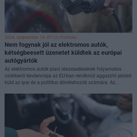
2024. szeptember 19. 07:12 | Portfolio
Nem fogynak jól az elektromos autók,
kétségbeesett üzenetet küldtek az európai
autógyártók
Az elektromos autók piaci részesedésének folyamatos
csökkenő tendenciája az EU-ban rendkívül aggasztó jelzést
küld az ipar és a politikai döntéshozók számára. Az
európai autógyártók ezért felszólítják az uniós
intézményeket, hogy a személygépkocsikra és
kisteherautókra vonatkozó új CO2-célkitűzések 2025-ös
hatálybalépése előtt sürgős enyhítő intézkedésekkel
álljanak elő. Emellett arra kérik az Európai Bizottságot,
hogy a könnyű és nehéz tehergépjárművekre vonatkozó
CO2-szabályozás felülvizsgálatát, amelyet jelenleg 2026-ra,
illetve 2027-re terveznek, hozza előre 2025-re, áll