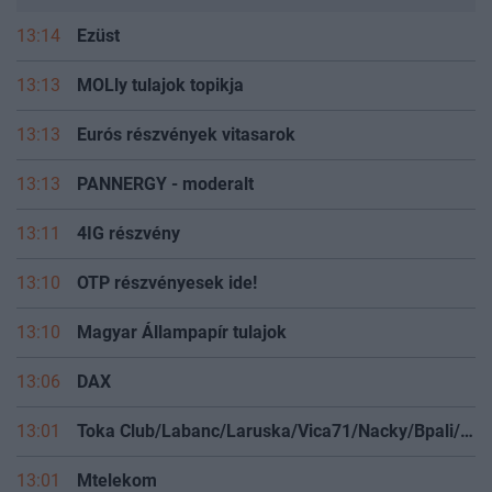
13:14
Ezüst
13:13
MOLly tulajok topikja
13:13
Eurós részvények vitasarok
13:13
PANNERGY - moderalt
13:11
4IG részvény
13:10
OTP részvényesek ide!
13:10
Magyar Állampapír tulajok
13:06
DAX
13:01
Toka Club/Labanc/Laruska/Vica71/Nacky/Bpali/Oldrider/Josefernando/Mcbull/Kawaszabi
13:01
Mtelekom