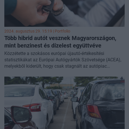
az Európai Autógyártók Szövetségének
(ACEA) közleményében.
2024. augusztus 29. 15:19 | Portfolio
Több hibrid autót vesznek Magyarországon,
mint benzinest és dízelest együttvéve
Közzétette a szokásos európai újautó-értékesítési
statisztikákat az Európai Autógyártók Szövetsége (ACEA),
melyekből kiderült, hogy csak stagnált az autópiac
júliusban. Az év első hét hónapjához képest azonban
továbbra is növekedésről beszélhetünk a tavalyi év azonos
időszakához viszonyítva. A magyar piac mind a júliusi,
mind az első hét hónap számai tekintében az EU-s átlag
felett teljesített, részben az elektromosautó-vásárlási
programnak köszönhetően, bár inkább a hibrideket veszik
itthon: több hibrid talál gazdára Magyarországon, mint
benzines és dízeles együttvéve.