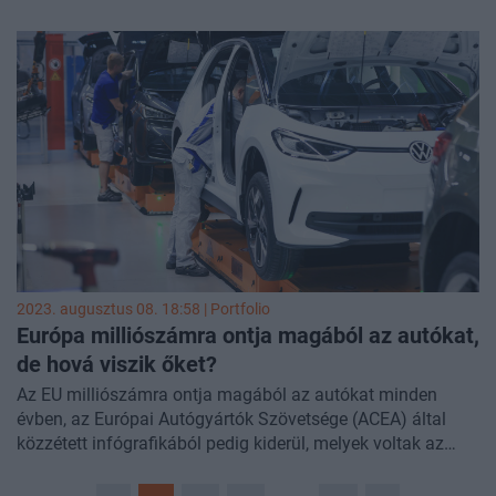
DataHouse adatai alapján.
2023. augusztus 08. 18:58 | Portfolio
Európa milliószámra ontja magából az autókat,
de hová viszik őket?
Az EU milliószámra ontja magából az autókat minden
évben, az Európai Autógyártók Szövetsége (ACEA) által
közzétett infógrafikából pedig kiderül, melyek voltak az
export elsőszámú célországai tavaly.