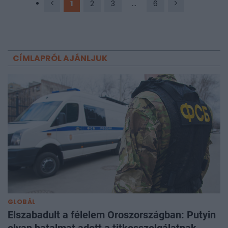
1
2
3
...
6
CÍMLAPRÓL AJÁNLJUK
GLOBÁL
Elszabadult a félelem Oroszországban: Putyin