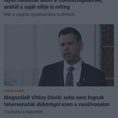
olyan hatalmat adott a titkosszolgálatnak,
amitől a saját elitje is retteg
Már a vagyon újraelosztása is elindult.
GAZDASÁG
Megszólalt Vitézy Dávid: soha nem fognak
tehervonatok dübörögni ezen a vasútvonalon
Tisztázta a helyzetet.