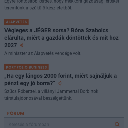
Egyre fontosabb kérdés, hogy mekkora gazdasági értéket
teremtünk a szűkülő készletekből.
ALAPVETÉS
Végleges a JÉGER sorsa? Bóna Szabolcs
elárulta, miért a gazdák döntöttek és mit hoz
2027
A miniszter az Alapvetés vendége volt.
PORTFOLIO BUSINESS
„Ha egy lángos 2000 forint, miért sajnáljuk a
pénzt egy jó
borra?”
Szűcs Róberttel, a villányi Jammertal Borbirtok
társtulajdonosával beszélgettünk.
FÓRUM