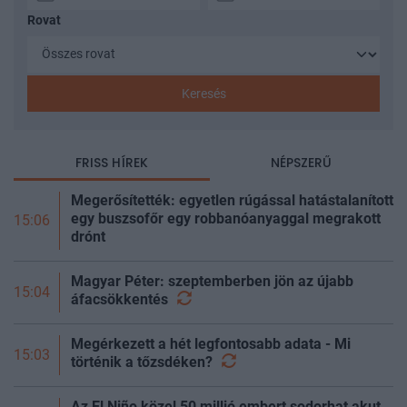
Rovat
Keresés
FRISS HÍREK
NÉPSZERŰ
Megerősítették: egyetlen rúgással hatástalanított
egy buszsofőr egy robbanóanyaggal megrakott
15:06
drónt
Magyar Péter: szeptemberben jön az újabb
15:04
áfacsökkentés
Megérkezett a hét legfontosabb adata - Mi
15:03
történik a
tőzsdéken?
Az El Niño közel 50 millió embert sodorhat akut