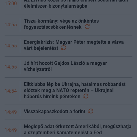
15:00
élelmiszer-bizonytalanságba
Tisza-kormány: vége az önkéntes
14:55
fogyasztáscsökkentésnek
Energiakrízis: Magyar Péter megtette a várva
14:55
várt
bejelentést
Jó hírt hozott Gajdos László a magyar
14:55
vízhelyzetről
Elitklubba lép be Ukrajna, hatalmas robbanást
előztek meg a NATO repterén – Ukrajnai
14:54
háborús híreink
pénteken
Visszakapaszkodott a
forint
14:49
Meglepő adat érkezett Amerikából, megúszhatja
14:49
a szeptemberi kamatemelést a Fed