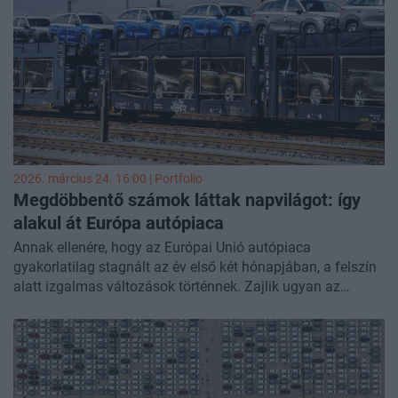
tisztán elektromos gépjárművek száma megközelítette a
111 ezret a múlt hónap végén, amelyek közül mintegy 102
500 személygépkocsi volt.
2026. március 24. 16:00 | Portfolio
Megdöbbentő számok láttak napvilágot: így
alakul át Európa autópiaca
Annak ellenére, hogy az Európai Unió autópiaca
gyakorlatilag stagnált az év első két hónapjában, a felszín
alatt izgalmas változások történnek. Zajlik ugyan az
elektrifikáció az európai piacon, de ez jelen állás szerint
sokkal inkább az átmeneti technológiákról szól, sem mint a
teljesen elektromos autók forradalmáról. Érdemi növekedés
van ugyan az elektromos autóknál, de az Unióban eladott
új autók 81 százalékában még mindig van valamilyen