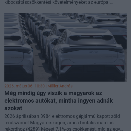
kibocsátáscsökkentési követelményeket az európai
autóipar, ez azonban vélemények szerint sem az iparág
versenyképessége, sem az Unió energiabiztonsága
számára nem lenne kedvező. Az Európai Autógyártók
Szövetsége (ACEA) csökkentené a személyautók CO2-
kibocsátási célkitűzéseit, ami teljesülése esetén vélhetőleg
lassítaná a megfizethetőbb elektromos modellek itteni
megjelenését, és megerősítené az EU olajimport-
függőségét is. Az uniós szabályozás felvizezése, további
enyhítése vélemények szerint tovább késleltetné az EU
autóiparának átállását a teljesen elektromos autókra, és
növelné az iparág lemaradását Kínához képest.
2026. május 06. 10:30 |
Müller András
Még mindig úgy viszik a magyarok az
elektromos autókat, mintha ingyen adnák
azokat
2026 áprilisában 3984 elektromos gépjármű kapott zöld
rendszámot Magyarországon, ami a brutális márciusi
rekordhoz (4289) képest 7,1%-os csökkenést, míg az egy