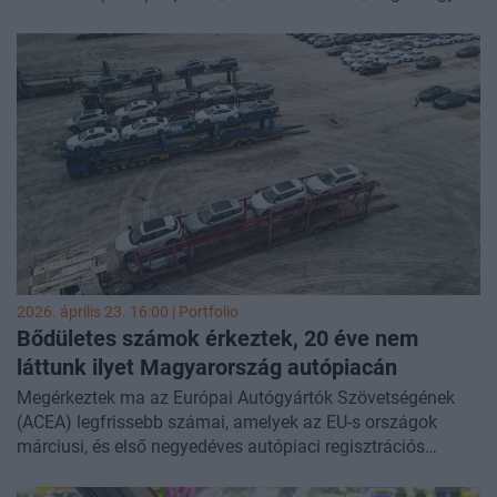
évvel korábbi adathoz képest 65%-os növekedést mutat. Az
Energiaügyi Minisztérium legfrissebb adatai szerint a
tisztán elektromos gépjárművek száma megközelítette a
115 ezret a múlt hónap végén, amelyek közül több mint
106 000 személygépkocsi volt.
2026. április 23. 16:00 | Portfolio
Bődületes számok érkeztek, 20 éve nem
láttunk ilyet Magyarország autópiacán
Megérkeztek ma az Európai Autógyártók Szövetségének
(ACEA) legfrissebb számai, amelyek az EU-s országok
márciusi, és első negyedéves autópiaci regisztrációs
adatait tartalmazzák. A havi rendszerességgel megjelenő
statisztikákban nem mindig találni izgalmakat, most