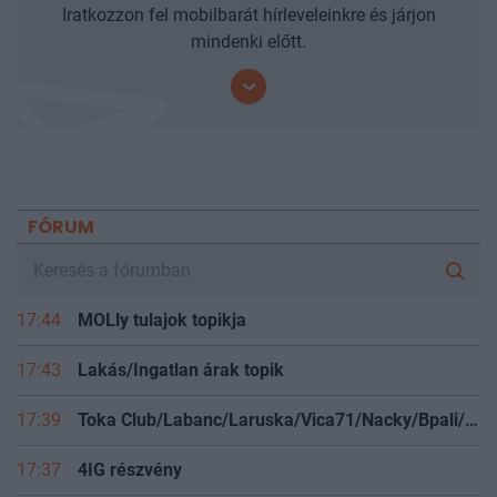
Iratkozzon fel mobilbarát hírleveleinkre és járjon
mindenki előtt.
FÓRUM
17:44
MOLly tulajok topikja
17:43
Lakás/Ingatlan árak topik
17:39
Toka Club/Labanc/Laruska/Vica71/Nacky/Bpali/Oldrider/Josefernando/Mcbull/Kawaszabi
17:37
4IG részvény