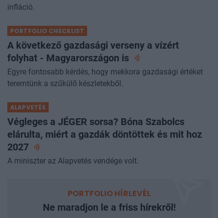
A pénteki Checklistben a 10 év után visszatérő alacsony
infláció.
PORTFOLIO CHECKLIST
A következő gazdasági verseny a vízért
folyhat - Magyarországon
is
Egyre fontosabb kérdés, hogy mekkora gazdasági értéket
teremtünk a szűkülő készletekből.
ALAPVETÉS
Végleges a JÉGER sorsa? Bóna Szabolcs
elárulta, miért a gazdák döntöttek és mit hoz
2027
A miniszter az Alapvetés vendége volt.
PORTFOLIO HÍRLEVÉL
Ne maradjon le a friss hírekről!