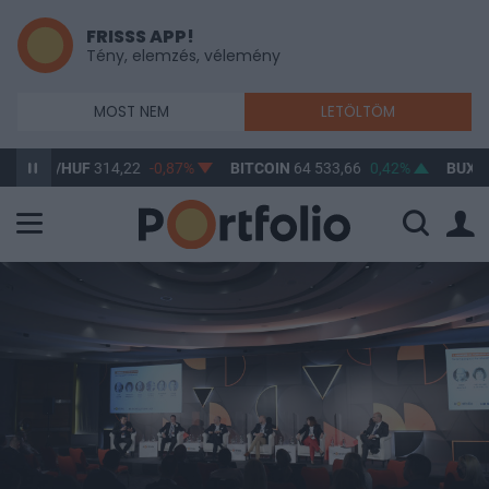
FRISSS APP!
Tény, elemzés, vélemény
MOST NEM
LETÖLTÖM
D/HUF
314,22
-0,87%
BITCOIN
64 533,66
0,42%
BUX
148 632