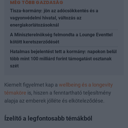
MÉG TÖBB GAZDASÁG
Tisza-kormány: jön az adócsökkentés és a
vagyonvédelmi hivatal, változás az
energiakorlátozásoknál
A Miniszterelnökség felmondta a Lounge Eventtel
kötött keretszerződését
Hatalmas bejelentést tett a kormány: napokon belül
több mint 100 milliárd forint támogatást osztanak
szét
Kiemelt figyelmet kap a
wellbeing és a longevity
témaköre
is, hiszen a fenntartható teljesítmény
alapja az emberek jólléte és elköteleződése.
Ízelítő a legfontosabb témákból