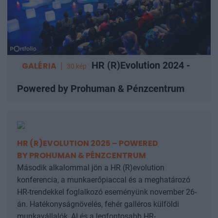
HR (R)Evolution 2024 -
GALÉRIA
30 kép
Powered by Prohuman & Pénzcentrum
HR (R)EVOLUTION 2025 – POWERED
BY PROHUMAN & PÉNZCENTRUM
Második alkalommal jön a HR (R)evolution
konferencia, a munkaerőpiaccal és a meghatározó
HR-trendekkel foglalkozó eseményünk november 26-
án. Hatékonyságnövelés, fehér galléros külföldi
munkavállalók, AI és a legfontosabb HR-