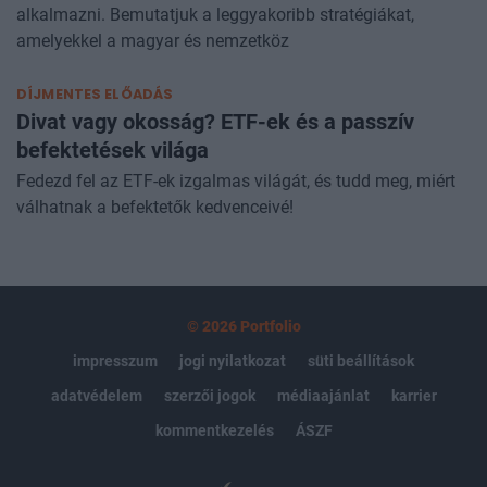
limit, stop és piaci megbízások, és mikor érdemes ezeket
alkalmazni. Bemutatjuk a leggyakoribb stratégiákat,
amelyekkel a magyar és nemzetköz
DÍJMENTES ELŐADÁS
Divat vagy okosság? ETF-ek és a passzív
befektetések világa
Fedezd fel az ETF-ek izgalmas világát, és tudd meg, miért
válhatnak a befektetők kedvenceivé!
© 2026 Portfolio
impresszum
jogi nyilatkozat
süti beállítások
adatvédelem
szerzői jogok
médiaajánlat
karrier
kommentkezelés
ÁSZF