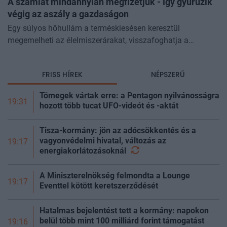
A számlát mindannyian megfizetjük - így gyűrűzik
végig az aszály a gazdaságon
Egy súlyos hőhullám a terméskiesésen keresztül
megemelheti az élelmiszerárakat, visszafoghatja a
gazdasági növekedést, ronthatja a termelékenységet, sőt
még az állam finanszírozását is m
FRISS HÍREK
NÉPSZERŰ
Tömegek vártak erre: a Pentagon nyilvánosságra
19:31
hozott több tucat UFO-videót és -aktát
Tisza-kormány: jön az adócsökkentés és a
vagyonvédelmi hivatal, változás az
19:17
energiakorlátozásoknál
A Miniszterelnökség felmondta a Lounge
19:17
Eventtel kötött keretszerződését
Hatalmas bejelentést tett a kormány: napokon
belül több mint 100 milliárd forint támogatást
19:16