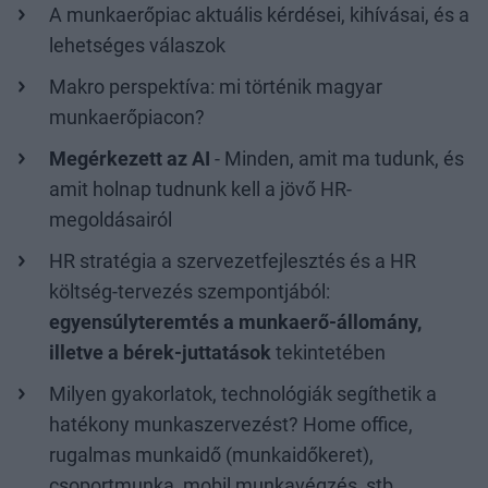
A munkaerőpiac aktuális kérdései, kihívásai, és a
lehetséges válaszok
Makro perspektíva: mi történik magyar
munkaerőpiacon?
Megérkezett az AI
- Minden, amit ma tudunk, és
amit holnap tudnunk kell a jövő HR-
megoldásairól
HR stratégia a szervezetfejlesztés és a HR
költség-tervezés szempontjából:
egyensúlyteremtés a munkaerő-állomány,
illetve a bérek-juttatások
tekintetében
Milyen gyakorlatok, technológiák segíthetik a
hatékony munkaszervezést? Home office,
rugalmas munkaidő (munkaidőkeret),
csoportmunka, mobil munkavégzés, stb.