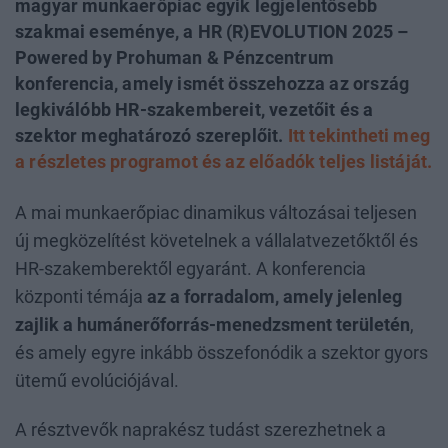
magyar munkaerőpiac egyik legjelentősebb
szakmai eseménye, a HR (R)EVOLUTION 2025 –
Powered by Prohuman & Pénzcentrum
konferencia, amely ismét összehozza az ország
legkiválóbb HR-szakembereit, vezetőit és a
szektor meghatározó szereplőit.
Itt tekintheti meg
a részletes programot és az előadók teljes listáját.
A mai munkaerőpiac dinamikus változásai teljesen
új megközelítést követelnek a vállalatvezetőktől és
HR-szakemberektől egyaránt. A konferencia
központi témája
az a forradalom, amely jelenleg
zajlik a humánerőforrás-menedzsment területén
,
és amely egyre inkább összefonódik a szektor gyors
ütemű evolúciójával.
A résztvevők naprakész tudást szerezhetnek a