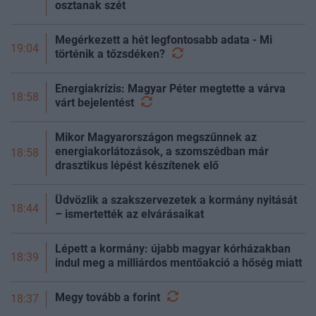
osztanak szét
Megérkezett a hét legfontosabb adata - Mi
19:04
történik a
tőzsdéken?
Energiakrízis: Magyar Péter megtette a várva
18:58
várt
bejelentést
Mikor Magyarországon megszűnnek az
energiakorlátozások, a szomszédban már
18:58
drasztikus lépést készítenek elő
Üdvözlik a szakszervezetek a kormány nyitását
18:44
– ismertették az elvárásaikat
Lépett a kormány: újabb magyar kórházakban
18:39
indul meg a milliárdos mentőakció a hőség miatt
Megy tovább a
forint
18:37