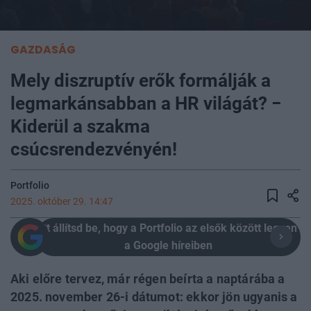
GAZDASÁG
Mely diszruptív erők formálják a
legmarkánsabban a HR világát? −
Kiderül a szakma
csúcsrendezvényén!
Portfolio
2025. október 29. 14:47
Itt állítsd be, hogy a Portfolio az elsők között legyen
a Google híreiben
Aki előre tervez, már régen beírta a naptárába a
2025. november 26-i dátumot: ekkor jön ugyanis a