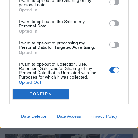
rendőrség
I want to opt-out of the Sharing of my
personal data.
Több száz millió forintot érintett a visszaélés.
Opted In
I want to opt-out of the Sale of my
Personal Data.
Opted In
I want to opt-out of processing my
Personal Data for Targeted Advertising.
Opted In
I want to opt-out of Collection, Use,
Retention, Sale, and/or Sharing of my
Personal Data that Is Unrelated with the
Purposes for which it was collected.
Opted Out
CONFIRM
GLOBÁL
Neves rendezvényen bukkant fel Orbán Viktor
A volt miniszterelnök helyi ételt kóstolt és sört ivott a
Data Deletion
Data Access
Privacy Policy
látogatók között.