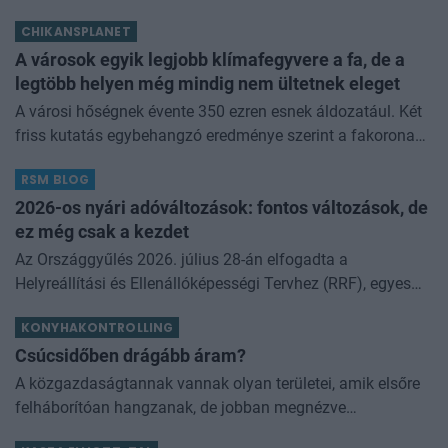
áremelkedés mértéke. Érdemes megnézni, hogy ezen
CHIKANSPLANET
adathoz képest hogyan alakul
A városok egyik legjobb klímafegyvere a fa, de a
legtöbb helyen még mindig nem ültetnek eleget
A városi hőségnek évente 350 ezren esnek áldozatául. Két
friss kutatás egybehangzó eredménye szerint a fakorona
akár a városi hőszigethatás felét is semlegesítheti
RSM BLOG
2026-os nyári adóváltozások: fontos változások, de
ez még csak a kezdet
Az Országgyűlés 2026. július 28-án elfogadta a
Helyreállítási és Ellenállóképességi Tervhez (RRF), egyes
kormányprogramokhoz és kormányhatározatokhoz
KONYHAKONTROLLING
kapcsolódó adóintézkedésekről, v
Csúcsidőben drágább áram?
A közgazdaságtannak vannak olyan területei, amik elsőre
felháborítóan hangzanak, de jobban megnézve
összességében jobb kimenethez vezetnek. Az igaz, hogy