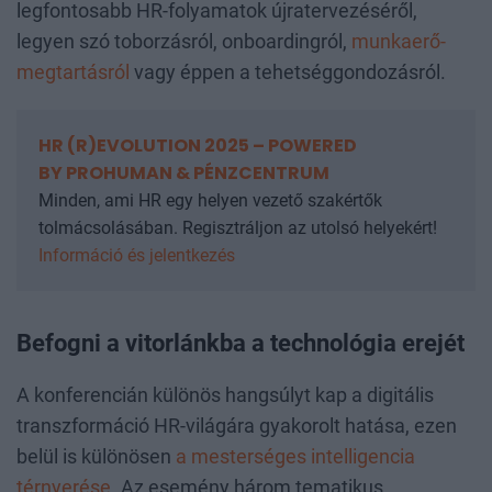
legfontosabb HR-folyamatok újratervezéséről,
legyen szó toborzásról, onboardingról,
munkaerő-
megtartásról
vagy éppen a tehetséggondozásról.
HR (R)EVOLUTION 2025 – POWERED
BY PROHUMAN & PÉNZCENTRUM
Minden, ami HR egy helyen vezető szakértők
tolmácsolásában. Regisztráljon az utolsó helyekért!
Információ és jelentkezés
Befogni a vitorlánkba a technológia erejét
A konferencián különös hangsúlyt kap a digitális
transzformáció HR-világára gyakorolt hatása, ezen
belül is különösen
a mesterséges intelligencia
térnyerése
. Az esemény három tematikus