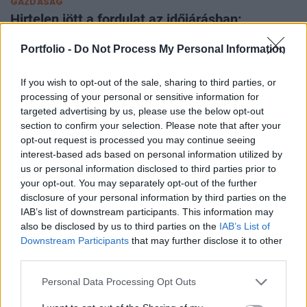
GAZDASÁG
Hirtelen jött a fordulat az időjárásban:
zivatarok és felhőszakadások érték el
Portfolio -
Do Not Process My Personal Information
Magyarországot
Térképen, hogy hol és mikor érkeznek a frissítő záporok.
If you wish to opt-out of the sale, sharing to third parties, or
processing of your personal or sensitive information for
targeted advertising by us, please use the below opt-out
section to confirm your selection. Please note that after your
opt-out request is processed you may continue seeing
interest-based ads based on personal information utilized by
us or personal information disclosed to third parties prior to
your opt-out. You may separately opt-out of the further
disclosure of your personal information by third parties on the
IAB’s list of downstream participants. This information may
also be disclosed by us to third parties on the
IAB’s List of
Downstream Participants
that may further disclose it to other
third parties.
INGATLAN
Personal Data Processing Opt Outs
Magyarországi bűnszervezetre csapott le a