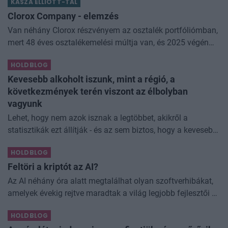
KASZA ELLIOTT-TAL
némi kellemetlenséggel is járnak. Az
Clorox Company - elemzés
Van néhány Clorox részvényem az osztalék portfóliómban,
mert 48 éves osztalékemelési múltja van, és 2025 végén
úgy láttam, hogy jó áron meg tudom venni ezt a majdnem
HOLDBLOG
dividend king-et. Azt
Kevesebb alkoholt iszunk, mint a régió, a
következmények terén viszont az élbolyban
vagyunk
Lehet, hogy nem azok isznak a legtöbbet, akikről a
statisztikák ezt állítják - és az sem biztos, hogy a kevesebb
elfogyasztott alkohol kisebb társadalmi kárral... The post
HOLDBLOG
Kevesebb alkoholt iszunk
Feltöri a kriptót az AI?
Az AI néhány óra alatt megtalálhat olyan szoftverhibákat,
amelyek évekig rejtve maradtak a világ legjobb fejlesztői és
biztonsági szakemberei előtt. A kriptovilágban ennek
HOLDBLOG
különösen nagy...