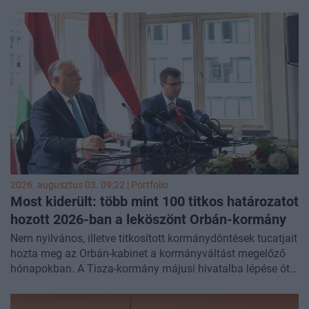
mintegy harmada is nyitott lenne egy ilyen politikai
ajánlatra, azonban a majdani választási reform teljesen
áthúzhatja az ellenzék számításait.
2026. augusztus 03. 09:22 | Portfolio
Most kiderült: több mint 100 titkos határozatot
hozott 2026-ban a leköszönt Orbán-kormány
Nem nyilvános, illetve titkosított kormánydöntések tucatjait
hozta meg az Orbán-kabinet a kormányváltást megelőző
hónapokban. A Tisza-kormány májusi hivatalba lépése óta
arányaiban jóval kevesebb határozatot zár el a
nyilvánosság elől - számolt be a
HVG
.