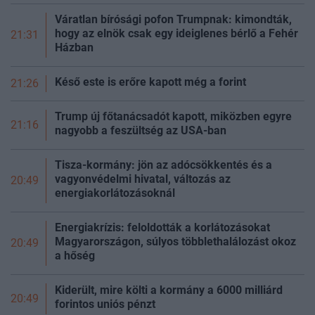
Váratlan bírósági pofon Trumpnak: kimondták,
hogy az elnök csak egy ideiglenes bérlő a Fehér
21:31
Házban
Késő este is erőre kapott még a
forint
21:26
Trump új főtanácsadót kapott, miközben egyre
21:16
nagyobb a feszültség az USA-ban
Tisza-kormány: jön az adócsökkentés és a
vagyonvédelmi hivatal, változás az
20:49
energiakorlátozásoknál
Energiakrízis: feloldották a korlátozásokat
Magyarországon, súlyos többlethalálozást okoz
20:49
a
hőség
Kiderült, mire költi a kormány a 6000 milliárd
20:49
forintos uniós pénzt