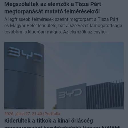
Megszólaltak az elemzők a Tisza Párt
megtorpanását mutató felmérésekről
A legfrissebb felmérések szerint megtorpant a Tisza Párt
és Magyar Péter lendülete, bár a szervezet támogatottsága
továbbra is kiugróan magas. Az elemzők az enyhe
visszaesést a köztársaságielnök-jelölés körüli
elhamarkodott lépéseknek és az elmaradt társadalmi
egyeztetésnek tudják be, miközben a kormánypárt
népszerűsége egy korábbi zuhanás után most
stabilizálódni látszik - tudósított a
RTL Híradó
.
2026. július 27. 21:40 | Portfolio
Kiderültek a titkok a kínai óriáscég
magyarországi beruházásáról: tízezer külföldi