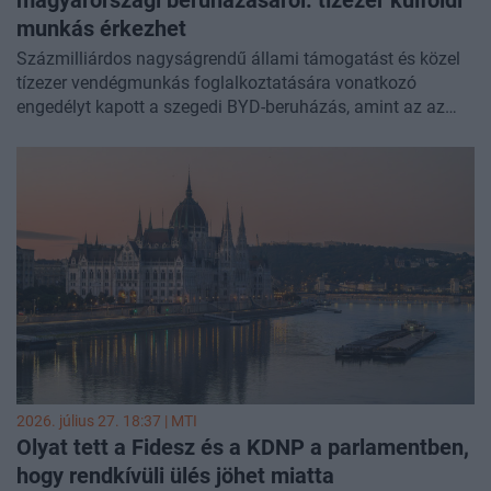
munkás érkezhet
Százmilliárdos nagyságrendű állami támogatást és közel
tízezer vendégmunkás foglalkoztatására vonatkozó
engedélyt kapott a szegedi BYD-beruházás, amint az az
újonnan átvizsgált minisztériumi iratokból kiderült -
mondta el Velkey György László, a Külügyminisztérium
parlamenti államtitkára a
Facebook-oldalára hétfőn
feltöltött videójában
. Stumpf Péter szegedi képviselő
szerint a kínai óriásvállalathoz igazoló Szijjártó Péter és a
Fidesz a háttértárgyalások során figyelmen kívül hagyta a
lakosság elvárásait, a Tisza-kormány pedig a jövőben
kizárólag a magyar érdekek mentén egyeztetnének a
külföldi partnerekkel.
2026. július 27. 18:37 |
MTI
Olyat tett a Fidesz és a KDNP a parlamentben,
hogy rendkívüli ülés jöhet miatta