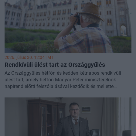
2026. július 30. 12:04 |
MTI
Rendkívüli ülést tart az Országgyűlés
Az Országgyűlés hétfőn és kedden kétnapos rendkívüli
ülést tart, amely hétfőn Magyar Péter miniszterelnök
napirend előtti felszólalásával kezdődik és mellette
felszólaló lesz Aba-Horváth István, roma nemzetiségi
szószóló is - mondta el Hallerné Nagy Anikó (Tisza) a
házbizottság csütörtöki ülése után az MTI-nek.