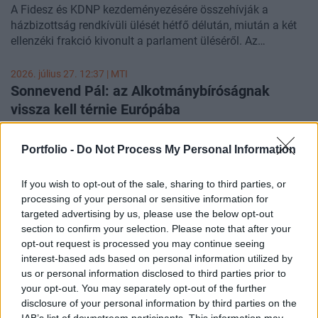
A Fidesz és KDNP kezdeményezésére összehívják a
házbizottság rendkívüli ülését hétfő délután, miután a két
ellenzéki frakció kivonult a parlament üléséről. Az
Országgyűlés elnöki feladatait ellátó Hallerné Nagy Anikó a
hiányzásokról, a személyes érintettség által biztosított
2026. július 27. 12:37 |
MTI
felszólalásokról és az esetleges szankciókról is beszélt.
Sonnevend Pál: az Alkotmánybíróságnak
vissza kell térnie Európába
A Tisza Párt által jelölt Sonnevend Pál alkotmánybíróvá
választását támogatta az illetékes parlamenti bizottság.
Portfolio -
Do Not Process My Personal Information
If you wish to opt-out of the sale, sharing to third parties, or
processing of your personal or sensitive information for
targeted advertising by us, please use the below opt-out
section to confirm your selection. Please note that after your
opt-out request is processed you may continue seeing
interest-based ads based on personal information utilized by
us or personal information disclosed to third parties prior to
your opt-out. You may separately opt-out of the further
disclosure of your personal information by third parties on the
IAB’s list of downstream participants. This information may