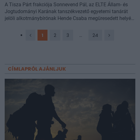
A Tisza Párt frakciója Sonnevend Pál, az ELTE Állam- és
Jogtudományi Karának tanszékvezető egyetemi tanárát
jelöli alkotmánybírónak Hende Csaba megüresedett helyére
–
közölte
Magyar Péter.
1
2
3
...
24
CÍMLAPRÓL AJÁNLJUK