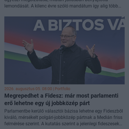
lemondását. A kilenc évre szóló mandátum így alig több
mint egy év után szakad meg. Nagy a politikai
támadásokra hivatkozva döntött a távozás mellett, hogy az
ügyészség ne váljon a napi politikai küzdelmek színterévé.
A lemondás nem jelenti az ügyészi szervezetből való
távozását, csak a vádhatóság vezetéséről mond le.
2026. augusztus 05. 08:00 | Portfolio
Megrepedhet a Fidesz: már most parlamenti
erő lehetne egy új jobbközép párt
Parlamentbe kerülő választói bázisa lehetne egy Fideszből
kiváló, mérsékelt polgári-jobbközép pártnak a Medián friss
felmérése szerint. A kutatás szerint a jelenlegi fideszesek