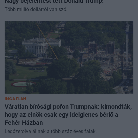
Nagy bejelentést tett Donald Trump!
Több millió dollárról van szó.
INGATLAN
Váratlan bírósági pofon Trumpnak: kimondták,
hogy az elnök csak egy ideiglenes bérlő a
Fehér Házban
Ledózerolva állnak a több száz éves falak.