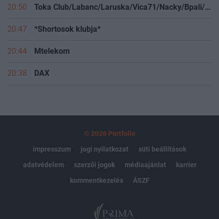
20:50
Toka Club/Labanc/Laruska/Vica71/Nacky/Bpali/Oldrider/Josefernando/Mcbull/Kawaszabi
20:47
*Shortosok klubja*
20:44
Mtelekom
20:38
DAX
© 2026 Portfolio
impresszum
jogi nyilatkozat
süti beállítások
adatvédelem
szerzői jogok
médiaajánlat
karrier
kommentkezelés
ÁSZF