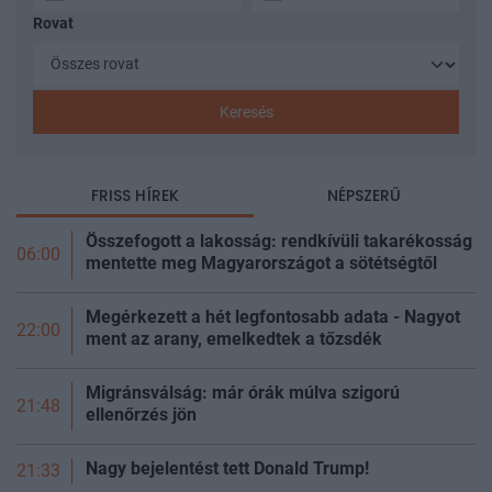
Rovat
Keresés
FRISS HÍREK
NÉPSZERŰ
Összefogott a lakosság: rendkívüli takarékosság
06:00
mentette meg Magyarországot a sötétségtől
Megérkezett a hét legfontosabb adata - Nagyot
22:00
ment az arany, emelkedtek a
tőzsdék
Migránsválság: már órák múlva szigorú
21:48
ellenőrzés jön
Nagy bejelentést tett Donald Trump!
21:33