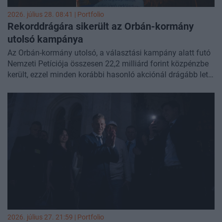
2026. július 28. 08:41 | Portfolio
Rekorddrágára sikerült az Orbán-kormány
utolsó kampánya
Az Orbán-kormány utolsó, a választási kampány alatt futó
Nemzeti Petíciója összesen 22,2 milliárd forint közpénzbe
került, ezzel minden korábbi hasonló akciónál drágább lett.
A 24.hu által megszerzett dokumentumok szerint csak
reklámokra 18,2 milliárd forintot költöttek, miközben az
eredményeket már csak a kormányváltás után hozták
nyilvánosságra.
2026. július 27. 21:59 | Portfolio