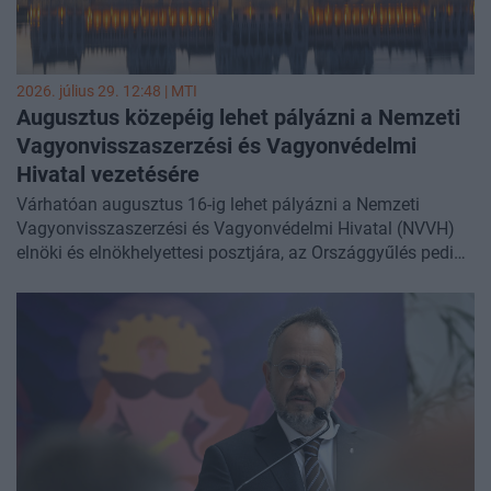
2026. július 29. 12:48 |
MTI
Augusztus közepéig lehet pályázni a Nemzeti
Vagyonvisszaszerzési és Vagyonvédelmi
Hivatal vezetésére
Várhatóan augusztus 16-ig lehet pályázni a Nemzeti
Vagyonvisszaszerzési és Vagyonvédelmi Hivatal (NVVH)
elnöki és elnökhelyettesi posztjára, az Országgyűlés pedig
augusztus 27-én vagy 28-án választhatja meg a most
létrehozott hivatal öt tisztségviselőjét. A pályázati
felhívások tervezetét az Országgyűlés igazságügyi és
alkotmányügyi bizottságának szerdai ülésén ismertették a
Tisza képviselői.