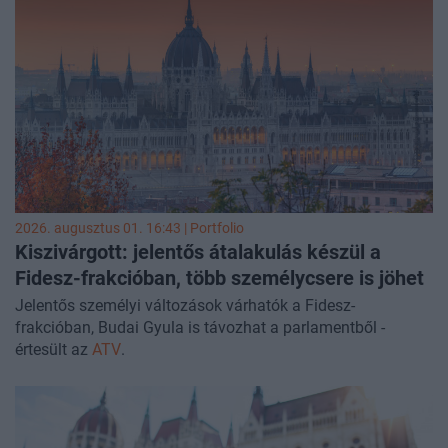
2026. augusztus 01. 16:43 | Portfolio
Kiszivárgott: jelentős átalakulás készül a
Fidesz-frakcióban, több személycsere is jöhet
Jelentős személyi változások várhatók a Fidesz-
frakcióban, Budai Gyula is távozhat a parlamentből -
értesült az
ATV
.