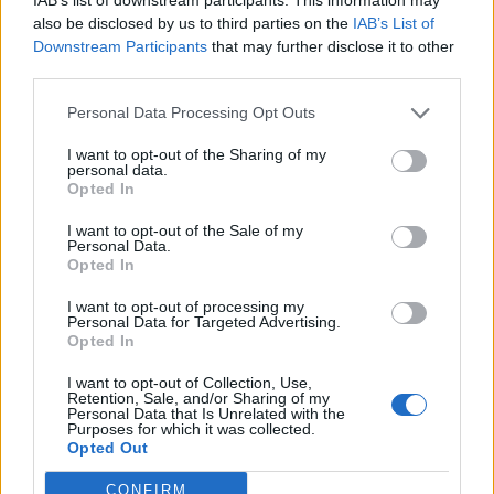
also be disclosed by us to third parties on the
IAB’s List of
Downstream Participants
that may further disclose it to other
2026. július 27. 08:45 | Portfolio
third parties.
Publicus: faragott hátrányából a Fidesz,
csökkent Magyar Péter támogatottsága
Personal Data Processing Opt Outs
Közelített a Fidesz, de így is hatalmas a különbség a Tisza
I want to opt-out of the Sharing of my
javára – derült ki a Publicus Intézet
Népszavának
készített
personal data.
kutatásából.
Opted In
I want to opt-out of the Sale of my
Personal Data.
Opted In
I want to opt-out of processing my
Personal Data for Targeted Advertising.
Opted In
I want to opt-out of Collection, Use,
Retention, Sale, and/or Sharing of my
Personal Data that Is Unrelated with the
Purposes for which it was collected.
Opted Out
CONFIRM