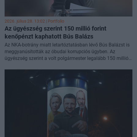
2026. július 28. 13:02 | Portfolio
Az ügyészség szerint 150 millió forint
kenőpénzt kaphatott Bús Balázs
Az NKA-botrány miatt letartóztatásban lévő Bús Balázst is
meggyanúsították az óbudai korrupciós ügyben. Az
ügyészség szerint a volt polgármester legalább 150 millió
forintot kaphatott a kerületben működtetett kenőpénzes
rendszerből.