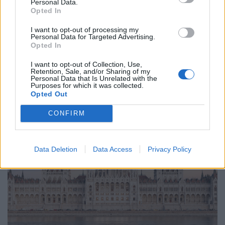
Personal Data.
Opted In
I want to opt-out of processing my
2026. július 22. 17:16 | Portfolio
Personal Data for Targeted Advertising.
Őrizetbe vették a Fidesz-frakció egy
Opted In
munkatársát NKA-ügyben
I want to opt-out of Collection, Use,
Újabb gyanúsítottat, a Fidesz-frakció egyik munkatársát
Retention, Sale, and/or Sharing of my
Personal Data that Is Unrelated with the
vette őrizetbe az ügyészség a 17 milliárd forintos hűtlen
Purposes for which it was collected.
kezeléssel összefüggő NKA-botrány ügyében - jelentette a
Opted Out
Telex
. A nyomozás részeként a hatóságok korábban
CONFIRM
lefoglalták a Fidesz szervereit is, amelyet Orbán Viktor volt
miniszterelnök koncepciós eljárásnak nevezett, miközben
Magyar Péter kormányfő a hivatalos ügyészségi
tájékoztatást várja.
Data Deletion
Data Access
Privacy Policy