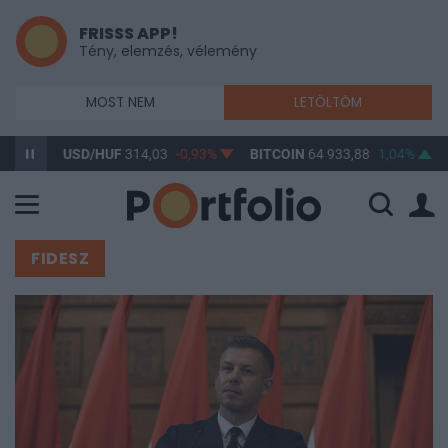
FRISSS APP!
Tény, elemzés, vélemény
MOST NEM
LETÖLTÖM
USD/HUF
314,03
-0,93%
BITCOIN
64 933,88
1,04%
BUX
148 
FIDESZ