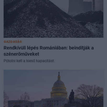
GAZDASÁG
Rendkívüli lépés Romániában: beindítják a
szénerőműveket
Pótolni kell a kieső kapacitást.