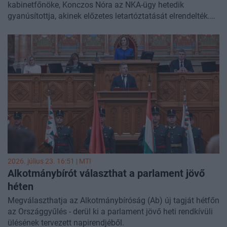
kabinetfőnöke, Konczos Nóra az NKA-ügy hetedik
gyanúsítottja, akinek előzetes letartóztatását elrendelték.
Az egykori miniszter közvetlen munkatársát szerdán vették
őrizetbe és hallgatták ki
2026. július 23. 16:51 |
MTI
Alkotmánybírót választhat a parlament jövő
héten
Megválaszthatja az Alkotmánybíróság (Ab) új tagját hétfőn
az Országgyűlés - derül ki a parlament jövő heti rendkívüli
ülésének tervezett napirendjéből.