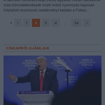
más bűncselekmények miatt indult nyomozás kapcsán
folytatott nyomozati cselekményt kedden a Fidesz
szervereit biztosító központban a Bács-Kiskun Vármegyei
Főügyészség - közölte az MTI megkeresésére Bodó
1
2
3
4
...
24
Marianna, az ügyészség szóvivője.
CÍMLAPRÓL AJÁNLJUK