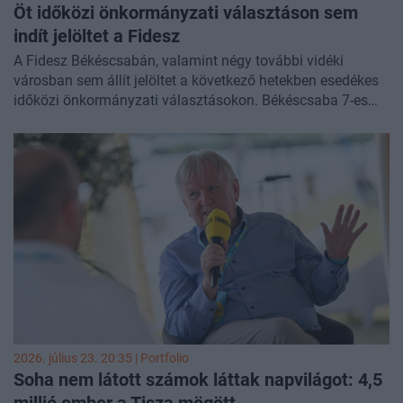
Öt időközi önkormányzati választáson sem
indít jelöltet a Fidesz
A Fidesz Békéscsabán, valamint négy további vidéki
városban sem állít jelöltet a következő hetekben esedékes
időközi önkormányzati választásokon. Békéscsaba 7-es
választókerületében vasárnap szavaznak, augusztus 16-án
pedig Mohácson, Makón, Mezőtúron és Mátészalkán
tartanak időközi választást fideszes induló nélkül.
2026. július 23. 20:35 | Portfolio
Soha nem látott számok láttak napvilágot: 4,5