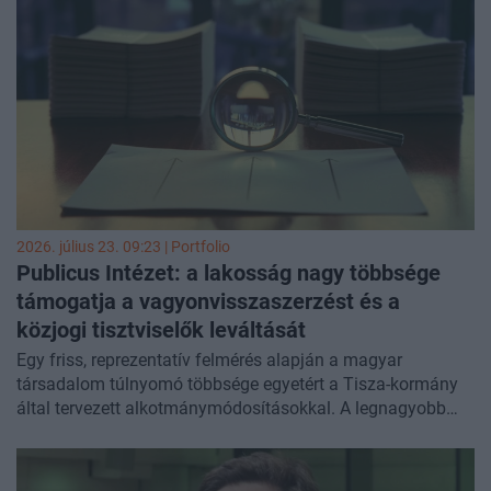
2026. július 23. 09:23 | Portfolio
Publicus Intézet: a lakosság nagy többsége
támogatja a vagyonvisszaszerzést és a
közjogi tisztviselők leváltását
Egy friss, reprezentatív felmérés alapján a magyar
társadalom túlnyomó többsége egyetért a Tisza-kormány
által tervezett alkotmánymódosításokkal. A legnagyobb
támogatottságot a Nemzeti Vagyonvisszaszerzési és
Védelmi Hivatal létrehozása élvezi, de a miniszterelnöki és
a parlamenti képviselői mandátumok korlátozása, valamint