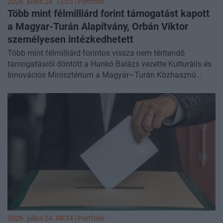
2026. július 24. 12:03 | Portfolio
Több mint félmilliárd forint támogatást kapott
a Magyar-Turán Alapítvány, Orbán Viktor
személyesen intézkedhetett
Több mint félmilliárd forintos vissza nem térítendő
támogatásról döntött a Hankó Balázs vezette Kulturális és
Innovációs Minisztérium a Magyar–Turán Közhasznú
Alapítványnak – tájékoztatott Nagy Ervin kultúráért felelős
államtitkár. Szerinte a pénz odaítélését Orbán Viktor és
Lezsák Sándor személyes közbenjárása előzhette meg.
2026. július 24. 09:34 | Portfolio