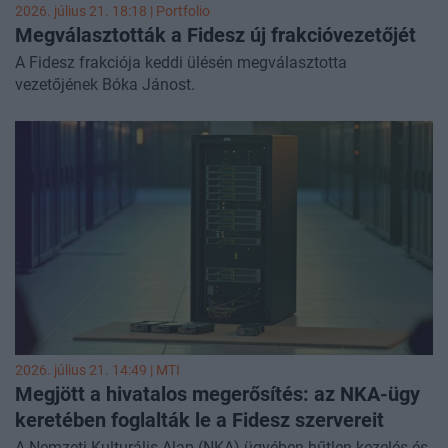
2026. július 21. 18:18 | Portfolio
Megválasztották a Fidesz új frakcióvezetőjét
A Fidesz frakciója keddi ülésén megválasztotta
vezetőjének Bóka Jánost.
2026. július 21. 14:49 |
MTI
Megjött a hivatalos megerősítés: az NKA-ügy
keretében foglalták le a Fidesz szervereit
A Nemzeti Kulturális Alap (NKA) ügyében hűtlen kezelés és