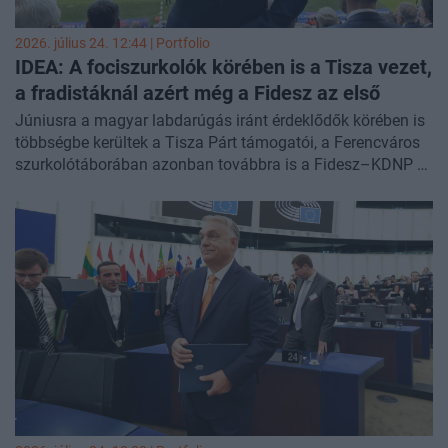
2026. július 24. 12:44 | Portfolio
IDEA: A fociszurkolók körében is a Tisza vezet,
a fradistáknál azért még a Fidesz az első
Júniusra a magyar labdarúgás iránt érdeklődők körében is
többségbe kerültek a Tisza Párt támogatói, a Ferencváros
szurkolótáborában azonban továbbra is a Fidesz–KDNP a
legnépszerűbb – derül ki az IDEA Intézet Magyar Futball
2026 című felméréséből.