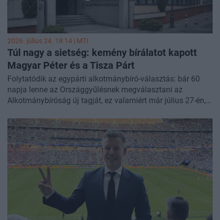
üzent Hankó Balázsnak, azt sejtetve, hogy napokon belül új
fejlemények jönnek. Az ügyészség hűtlen kezelés gyanúja
miatt nyomozást indít aTisza Párt állítólagos adóemelési
terveiről szóló nemzeti konzultáció miatt, pedig korábban
2026. július 24. 18:14 |
MTI
ezt elutasították.
Túl nagy a sietség: kemény bírálatot kapott
Magyar Péter és a Tisza Párt
Folytatódik az egypárti alkotmánybíró-választás: bár 60
napja lenne az Országgyűlésnek megválasztani az
Alkotmánybíróság új tagját, ez valamiért már július 27-én,
hétfőn megtörténik - kifogásolta az Amnesty International
Magyarország jogvédő civil szervezet a pénteki
közleményében.