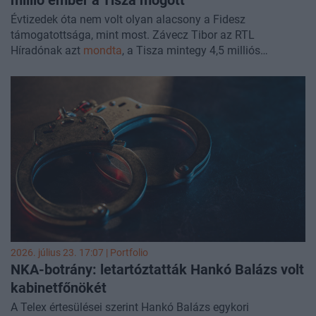
millió ember a Tisza mögött
Évtizedek óta nem volt olyan alacsony a Fidesz
támogatottsága, mint most. Závecz Tibor az RTL
Híradónak azt
mondta
, a Tisza mintegy 4,5 milliós
támogatói tábora „unikális adat”, ilyenre nem volt példa a
rendszerváltás óta.
2026. július 23. 17:07 | Portfolio
NKA-botrány: letartóztatták Hankó Balázs volt
kabinetfőnökét
A Telex értesülései szerint Hankó Balázs egykori