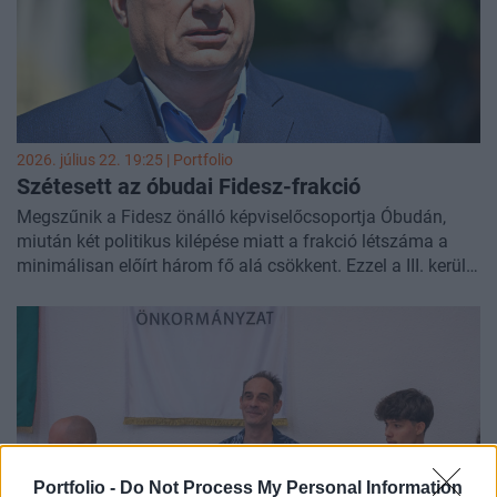
2026. július 22. 19:25 | Portfolio
Szétesett az óbudai Fidesz-frakció
Megszűnik a Fidesz önálló képviselőcsoportja Óbudán,
miután két politikus kilépése miatt a frakció létszáma a
minimálisan előírt három fő alá csökkent. Ezzel a III. kerület
az első olyan budapesti városrész, ahol felbomlott a
kormánypárt helyi frakciója.
Portfolio -
Do Not Process My Personal Information