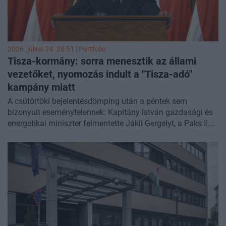
2026. július 24. 20:51 | Portfolio
Tisza-kormány: sorra menesztik az állami
vezetőket, nyomozás indult a "Tisza-adó"
kampány
miatt
A csütörtöki bejelentésdömping után a péntek sem
bizonyult eseménytelennek: Kapitány István gazdasági és
energetikai miniszter felmentette Jákli Gergelyt, a Paks II.
Zrt. elnök-vezérigazgatóját, akinek utódját még a nap
folyamán bemutatják. Nem ő az egyetlen állami vezető,
akit felmentettek: három kiemelt országos közgyűjtemény,
így például a Természettudományi Múzeum vezetőjét is
menesztették. Közben egy kiszivárgott belső levélből az
derült ki, hogy az ügyészségen belül már májusban attól
tartottak, súlyos presztízsveszteséget okozhat a
vádhatóságnak az aranykonvoj-ügy. Magyar Péter
személyi védelmét a TEK vette át, a miniszterelnök pedig