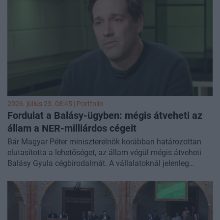
a korábbi közigazgatási megnevezések visszaállítása is
rendkívül népszerű a lakosság körében - közölte a
Népszava
.
2026. július 23. 08:45 | Portfolio
Fordulat a Balásy-ügyben: mégis átveheti az
állam a NER-milliárdos cégeit
Bár Magyar Péter miniszterelnök korábban határozottan
elutasította a lehetőséget, az állam végül mégis átveheti
Balásy Gyula cégbirodalmát. A vállalatoknál jelenleg
feszített tempójú jogi és pénzügyi átvilágítás zajlik, miután
a kormányzat felismerte, hogy a társaságokban
tízmilliárdos nagyságrendű, könnyen mozgósítható vagyon
maradt. Az eljárás idejére a hatóságok részlegesen
feloldották a korábban zárolt bankszámlákat, hogy