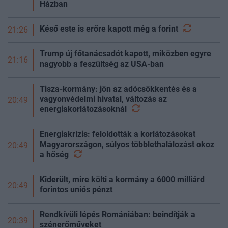
Házban
Késő este is erőre kapott még a
forint
21:26
Trump új főtanácsadót kapott, miközben egyre
21:16
nagyobb a feszültség az USA-ban
Tisza-kormány: jön az adócsökkentés és a
vagyonvédelmi hivatal, változás az
20:49
energiakorlátozásoknál
Energiakrízis: feloldották a korlátozásokat
Magyarországon, súlyos többlethalálozást okoz
20:49
a
hőség
Kiderült, mire költi a kormány a 6000 milliárd
20:49
forintos uniós pénzt
Rendkívüli lépés Romániában: beindítják a
20:39
szénerőműveket