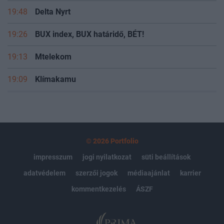
19:48
Delta Nyrt
19:26
BUX index, BUX határidő, BÉT!
19:13
Mtelekom
19:09
Klímakamu
© 2026 Portfolio
impresszum
jogi nyilatkozat
süti beállítások
adatvédelem
szerzői jogok
médiaajánlat
karrier
kommentkezelés
ÁSZF