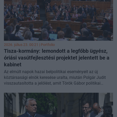
megakadályozzák a csoport fizetésképtelenné válását -
közölte a
Telex
.
2026. július 23. 00:21 | Portfolio
Tisza-kormány: lemondott a legfőbb ügyész,
óriási vasútfejlesztési projektet jelentett be a
kabinet
Az elmúlt napok hazai belpolitikai eseményeit az új
köztársasági elnök keresése uralta, miután Polgár Judit
visszautasította a jelölést, amit Török Gábor politikai
elemző a Tisza-kormány első politikai kudarcának
nevezett. A jelöltállítási folyamat így a parlament keddi
ülésén folytatódott, emellett azonban több fontos
javaslatot is tárgyaltak a képviselők. Szerdán 10 évre szóló
vasútfejlesztési projektet jelentett be Magyar Péter