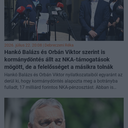
miniszterelnök és Vitézy Dávid beruházási- és közlekedési
miniszter, melynek keretében a teljes hazai vasúthálózat
megújul majd. A délután folyamán dr. Nagy Gábor Bálint
legfőbb ügyész bejelentette, hogy lemond tisztségéről.
2026. július 22. 20:08 |
Debreczeni Réka
Hankó Balázs és Orbán Viktor szerint is
kormánydöntés állt az NKA-támogatások
mögött, de a felelősséget a másikra tolnák
Hankó Balázs és Orbán Viktor nyilatkozataiból egyaránt az
derül ki, hogy kormánydöntés alapozta meg a botrányba
fulladt, 17 milliárd forintos NKA-pénzosztást. Abban is
egyetértenek, hogy a kabinet határozta meg, milyen
kulturális célokra kell fordítani az összeget. A felelősséget
azonban egyikük sem szeretné: Hankó arra hivatkozik,
hogy miniszterként végre kellett hajtania a kormány
döntését, Orbán pedig arra hívja fel a figyelmet, hogy a
konkrét támogatásokról már nem a kabinet határozott.