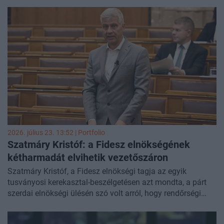
pedig bűnügyi felügyelet alá kerülnek; a döntések nem
véglegesek.
2026. július 23. 13:52 | Portfolio
Szatmáry Kristóf: a Fidesz elnökségének
kétharmadát elvihetik vezetőszáron
Szatmáry Kristóf, a Fidesz elnökségi tagja az egyik
tusványosi kerekasztal-beszélgetésen azt mondta, a párt
szerdai elnökségi ülésén szó volt arról, hogy rendőrségi
eljárások indulhatnak fideszes politikusok ellen - írja a
444.hu
.