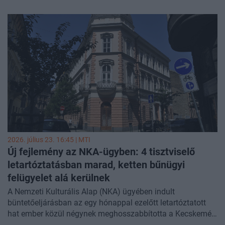
2026. július 23. 16:45 |
MTI
Új fejlemény az NKA-ügyben: 4 tisztviselő
letartóztatásban marad, ketten bűnügyi
felügyelet alá kerülnek
A Nemzeti Kulturális Alap (NKA) ügyében indult
büntetőeljárásban az egy hónappal ezelőtt letartóztatott
hat ember közül négynek meghosszabbította a Kecskeméti
Járásbíróság nyomozási bírája a letartóztatását, ketten