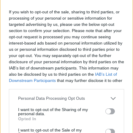
If you wish to opt-out of the sale, sharing to third parties, or
processing of your personal or sensitive information for
2026. július 22. 18:08 | Portfolio
targeted advertising by us, please use the below opt-out
Lemondott a hegyvidéki alpolgármester,
section to confirm your selection. Please note that after your
opt-out request is processed you may continue seeing
miután végleg megromlott a
interest-based ads based on personal information utilized by
munkakapcsolatuk Kovács Gergellyel
us or personal information disclosed to third parties prior to
Azonnali hatállyal
lemondott
alpolgármesteri tisztségéről
your opt-out. You may separately opt-out of the further
Vadász Gábor, a XII. kerület momentumos önkormányzati
disclosure of your personal information by third parties on the
képviselője. A politikus a döntését a Kovács Gergely
IAB’s list of downstream participants. This information may
kutyapártos polgármesterrel régóta fennálló, feloldhatatlan
also be disclosed by us to third parties on the
IAB’s List of
konfliktusával indokolta, amely szerinte zsarolásig, trágár
Downstream Participants
that may further disclose it to other
fenyegetőzésig és tekintélyelvű vezetési stílusig fajult.
third parties.
Personal Data Processing Opt Outs
I want to opt-out of the Sharing of my
personal data.
Opted In
I want to opt-out of the Sale of my