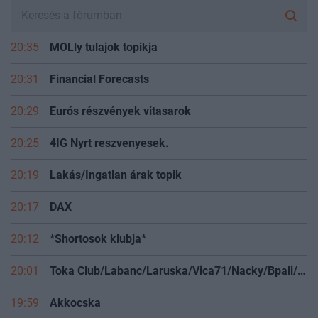
20:35
MOLly tulajok topikja
20:31
Financial Forecasts
20:29
Eurós részvények vitasarok
20:25
4IG Nyrt reszvenyesek.
20:19
Lakás/Ingatlan árak topik
20:17
DAX
20:12
*Shortosok klubja*
20:01
Toka Club/Labanc/Laruska/Vica71/Nacky/Bpali/Oldrider/Josefernando/Mcbull/Kawaszabi
19:59
Akkocska