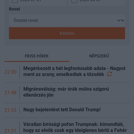
Rovat
Keresés
FRISS HÍREK
NÉPSZERŰ
Megérkezett a hét legfontosabb adata - Nagyot
22:00
ment az arany, emelkedtek a
tőzsdék
Migránsválság: már órák múlva szigorú
21:48
ellenőrzés jön
Nagy bejelentést tett Donald Trump!
21:33
Váratlan bírósági pofon Trumpnak: kimondták,
hogy az elnök csak egy ideiglenes bérlő a Fehér
21:31