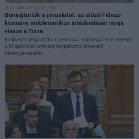
2026. július 22. 08:22 |
MTI
Benyújtották a javaslatot: az előző Fidesz-
kormány emblematikus intézkedését vonja
vissza a Tisza
Kedd este benyújtotta a kormány a vármegyéket megyékre,
a főispánokat kormánymegbízottra átnevező
törvényjavaslatát.