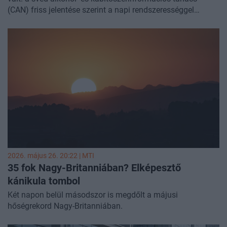
(CAN) friss jelentése szerint a napi rendszerességgel
cigarettázók aránya 4,8 százalékra csökkent, ami alatta
marad az Egészségügyi Világszervezet által
referenciaértékként alkalmazott öt százalékos küszöbnek.
A dohányzók aránya 2003 óta 16 százalékról esett vissza a
jelenlegi szintre. A sikert nagyrészt a snüssz nevű
füstmentes dohánytermék elterjedésének tulajdonítják,
amelyet az EU-ban egyedül Svédországban lehet legálisan
forgalmazni.
2026. május 26. 20:22 |
MTI
35 fok Nagy-Britanniában? Elképesztő
kánikula tombol
Két napon belül másodszor is megdőlt a májusi
hőségrekord Nagy-Britanniában.