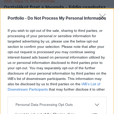
2026. május 19. 09:04 | Portfolio
Osztalékot fizet a Nyomda - Eddig csaphatsz
le rá!
Portfolio -
Do Not Process My Personal Information
Osztalékot fizet a Nyomda, aki pedig részesedni szeretne,
annak legkésőbb július 6-ig kell hogy Nyomda részvénye
If you wish to opt-out of the sale, sharing to third parties, or
legyen a számláján.
processing of your personal or sensitive information for
targeted advertising by us, please use the below opt-out
section to confirm your selection. Please note that after your
opt-out request is processed you may continue seeing
interest-based ads based on personal information utilized by
us or personal information disclosed to third parties prior to
your opt-out. You may separately opt-out of the further
disclosure of your personal information by third parties on the
IAB’s list of downstream participants. This information may
also be disclosed by us to third parties on the
IAB’s List of
Downstream Participants
that may further disclose it to other
third parties.
Personal Data Processing Opt Outs
2026. május 18. 19:27 | Portfolio
Bekövetkezett, amitől tartottak: történelmi