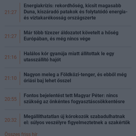
Energiakrízis: rekordhőség, kicsit magasabb
Duna, kiszáradó patakok és folytatódó energia-
21:27
és víztakarékosság
országszerte
Már több tízezer áldozatot követelt a hőség
21:27
Európában, és még nincs vége
Halálos kór gyanúja miatt állítottak le egy
21:16
utasszállító hajót
Nagyon meleg a Földközi-tenger, és ebből még
21:10
óriási baj lehet ősszel
Fontos bejelentést tett Magyar Péter: nincs
20:55
szükség az önkéntes fogyasztáscsökkentésre
Megállíthatatlan új kórokozók szabadulhatnak
20:32
el: súlyos veszélyre figyelmeztetnek a szakértők
Összes friss hír