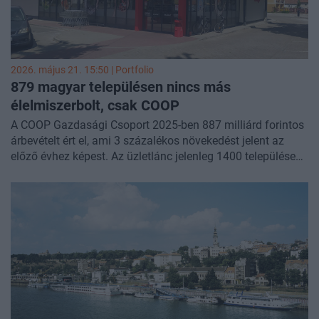
2026. május 21. 15:50 | Portfolio
879 magyar településen nincs más
élelmiszerbolt, csak COOP
A COOP Gazdasági Csoport 2025-ben 887 milliárd forintos
árbevételt ért el, ami 3 százalékos növekedést jelent az
előző évhez képest. Az üzletlánc jelenleg 1400 településen
közel 2100 boltot működtet, 879 településen pedig az
egyetlen élelmiszerüzlet. Az árrésstop, az inflációs nyomás,
valamint a növekvő energia- és bérköltségek különösen a
kisebb boltokat sújtják, miközben a cégcsoporton belül az
50 legnagyobb franchise-tag adja a bevétel 90 százalékát.