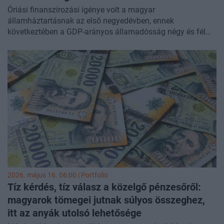
Óriási finanszírozási igénye volt a magyar
államháztartásnak az első negyedévben, ennek
következtében a GDP-arányos államadósság négy és fél
éves csúcsra ugrott.
2026. május 16. 06:00 | Portfolio
Tíz kérdés, tíz válasz a közelgő pénzesőről:
magyarok tömegei jutnak súlyos összeghez,
itt az anyák utolsó lehetősége