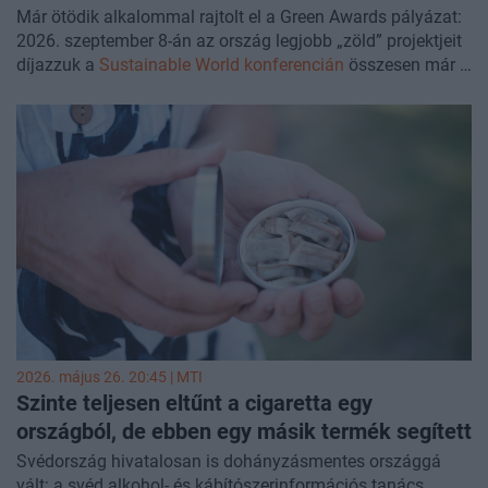
Már ötödik alkalommal rajtolt el a Green Awards pályázat:
2026. szeptember 8-án az ország legjobb „zöld” projektjeit
díjazzuk a
Sustainable World konferencián
összesen már 7
kategóriában. A Green Awards powered by Green Cloud
díjakat négy éve indítottuk elsőként útnak, a remek
pályázatok beérkezését látva, 2026-ban ismét keressük a
leginnovatívabb cégeket, programokat a Green Cloud, az
OTP Bank és a Portfolio Csoport közös támogatásával. A
díjakra azon vállalatokat, azok képviselőinek a
jelentkezését várjuk, akik büszkék a cég tevékenységére,
eddigi eredményeire, egy adott programjára, innovációjára
vagy személyére. Legyen szó kkv-ról vagy nagyvállalatról,
jelentkezz
en a vállalat nevében, vagy jelölje partnerét,
kollégáját, ezzel is elismerve a fenntarthatósági
munkásságát!
2026. május 26. 20:45 |
MTI
Szinte teljesen eltűnt a cigaretta egy
országból, de ebben egy másik termék segített
Svédország hivatalosan is dohányzásmentes országgá
vált: a svéd alkohol- és kábítószerinformációs tanács