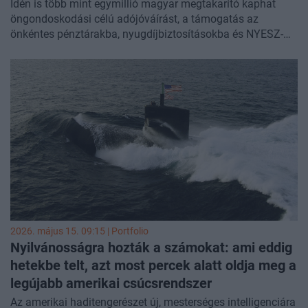
Idén is több mint egymillió magyar megtakarító kaphat
öngondoskodási célú adójóváírást, a támogatás az
önkéntes pénztárakba, nyugdíjbiztosításokba és NYESZ-
számlákra teljesített befizetések után jár. Az adójóváírás
megszerzésére már nincs sok idő, a május 20-i határidőig
benyújtandó adóbevallásban lehet azt igényelni. Sokan
vannak olyanok is, például a nemrég adómentessé váló
többgyermekes anyák, akik most utoljára részesülhetnek a
támogatásban. Tíz kérdésen keresztül mutatjuk a
legfontosabb tudnivalókat a közelgő pénzesőről.
2026. május 15. 09:15 | Portfolio
Nyilvánosságra hozták a számokat: ami eddig
hetekbe telt, azt most percek alatt oldja meg a
legújabb amerikai csúcsrendszer
Az amerikai haditengerészet új, mesterséges intelligenciára