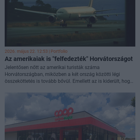
célja, hogy 2030-ra a fővárosi utak 61 százalékán 30 km/
órás sebességkorlátozás legyen érvényben.
2026. május 22. 12:53 | Portfolio
Az amerikaiak is "felfedezték" Horvátországot
Jelentősen nőtt az amerikai turisták száma
Horvátországban, miközben a két ország közötti légi
összeköttetés is tovább bővül. Emellett az is kiderült, hogy
a horvát utazók körében Olaszország a legnépszerűbb
külföldi célpont - írta a
Croatia Week
.