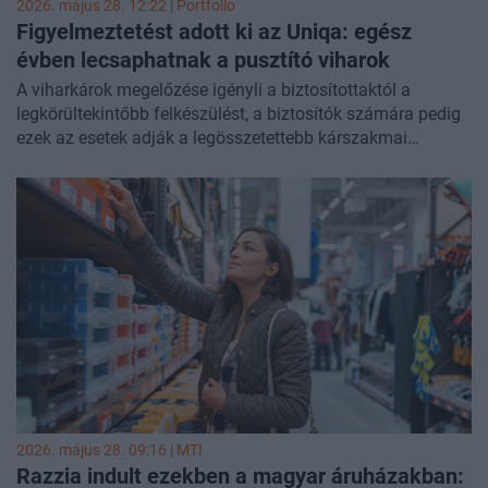
2026. május 28. 12:22 | Portfolio
Figyelmeztetést adott ki az Uniqa: egész
évben lecsaphatnak a pusztító viharok
A viharkárok megelőzése igényli a biztosítottaktól a
legkörültekintőbb felkészülést, a biztosítók számára pedig
ezek az esetek adják a legösszetettebb kárszakmai
munkát. Az Uniqa Biztosító tavaly mintegy nyolcezer
lakossági viharkár-bejelentést kezelt, és összesen 1 milliárd
forint összegű biztosítást fizetett ki a károsultaknak. Az
elmúlt esztendők tanulsága, hogy mára megszűnt a
viharok szezonalitása, ugyanakkor évről évre jelentősen
változik a bejelentett kártípusok aránya is. Általános
szabály, hogy már nem csak a nyári hónapokban kell
fokozottan ügyelni az ingatlanok és ingóságok
biztonságára, a felkészülés egész éves feladat –
figyelmeztetett a biztosító.
2026. május 28. 09:16 |
MTI
Razzia indult ezekben a magyar áruházakban: