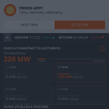
FRISSS APP!
Tény, elemzés, vélemény
MOST NEM
LETÖLTÖM
SD/HUF
317,22
0,08%
BITCOIN
64 260,69
-0,01%
BUX
146 56
PAKSI ATOMERŐMŰ TELJESÍTMÉNYE
Összteljesítmény
226 MW
0 MW
2000 MW
1. blokk
2. blokk
0 MW
226 MW
/ 500 MW
/ 500 MW
3. blokk
4. blokk
0 MW
0 MW
/ 500 MW
/ 500 MW
DUNA VÍZÁLLÁSA PAKSNÁL