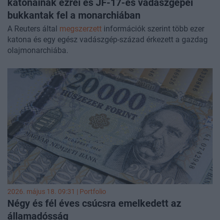
katonáinak ezrei és JF-17-es vadászgépei
bukkantak fel a monarchiában
A Reuters által
megszerzett
információk szerint több ezer
katona és egy egész vadászgép-század érkezett a gazdag
olajmonarchiába.
2026. május 18. 09:31 | Portfolio
Négy és fél éves csúcsra emelkedett az
államadósság