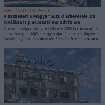
2026. május 28. 15:06 | Portfolio
Visszaesett a Magyar Suzuki árbevétele, de
továbbra is piacvezető maradt itthon
A nehéz autóipari környezet ellenére 2025-ben is megőrizte
piacvezető pozícióját a magyar újautó-piacon a Magyar
Suzuki, ugyanakkor a társaság árbevételén már látszott a
szektor egészét érintő nyomás. Az esztergomi gyártó több
mint 108 ezer autót készített tavaly, miközben nettó
árbevétele 2,059 milliárd euróra csökkent.