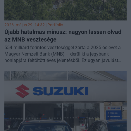
2026. május 29. 14:32 | Portfolio
Újabb hatalmas mínusz: nagyon lassan olvad
az MNB vesztesége
554 milliárd forintos veszteséggel zárta a 2025-ös évet a
Magyar Nemzeti Bank (MNB) – derül ki a jegybank
honlapjára feltöltött éves jelentésből. Ez ugyan javulást
jelent az elmúlt két évhez képest, de láthatóan lassan
csökken csak a veszteség a még mindig magas
kamatszint miatt. A jegybank saját tőkéje így még mindig
tetemes, majdnem 1400 milliárd forintos mínuszt mutat.