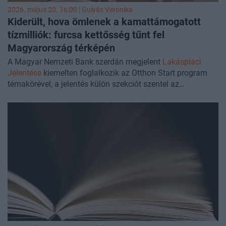
2026. május 20. 16:00 |
Gulyás Veronika
Kiderült, hova ömlenek a kamattámogatott
tízmilliók: furcsa kettősség tűnt fel
Magyarország térképén
A Magyar Nemzeti Bank szerdán megjelent
Lakáspiaci
Jelentése
kiemelten foglalkozik az Otthon Start program
témakörével, a jelentés külön szekciót szentel az
igénybevétel országon belüli eloszlásának. Főbb
megállapítása az, hogy bár a program Budapesten a
legnépszerűbb, de a kisebb településeken is meghatározó
szerepet tölt be, ami különösen a nagyobb értékű
ingatlanok megvásárlásánál figyelhető meg.