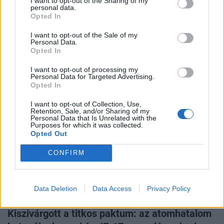
I want to opt-out of the Sharing of my
personal data.
csúcsra ugrott a bedőlő hitelek aránya, és a
Opted In
legrosszabb még hátravan az USA-ban
I want to opt-out of the Sale of my
A Fitch Ratings adatai szerint az amerikai
Personal Data.
magánhitelpiacon a vállalati hitelfelvevők nemteljesítési
Opted In
aránya áprilisban tizenkét havi csúcsra emelkedett. A
legtöbb nemteljesítő adós az egészségügyi szektorból
I want to opt-out of processing my
Personal Data for Targeted Advertising.
került ki.
Opted In
I want to opt-out of Collection, Use,
Retention, Sale, and/or Sharing of my
Personal Data that Is Unrelated with the
Purposes for which it was collected.
Opted Out
CONFIRM
Data Deletion
Data Access
Privacy Policy
2026. május 18. 14:36 | Portfolio
Kiszivárgott a titkos paktum: az atomhatalom