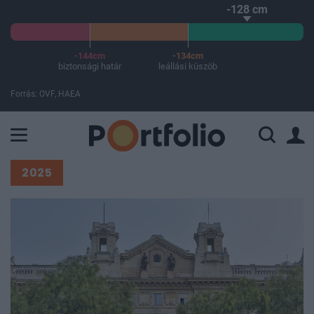
-128 cm
-144cm
-134cm
biztonsági határ
leállási küszöb
Forrás: OVF, HAEA
A Paksi Atomerőmű összteljesítménye 226 MW. A Duna vízállá
2025