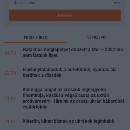
Keresés
FRISS HÍREK
NÉPSZERŰ
Hatalmas meglepetést okozott a Mol – 2022 óta
01:05
nem láttunk ilyet
Elbizonytalanodtak a befektetők, nyomás alá
22:06
kerültek a
tőzsdék
Két napja lángol az oroszok legnagyobb
finomítója, készül a végső csata az ukrán
21:51
erődvárosért - Híreink az orosz-ukrán háborúból
csütörtökön
Kiderült, kiben bíznak az ukránok leginkább
21:51