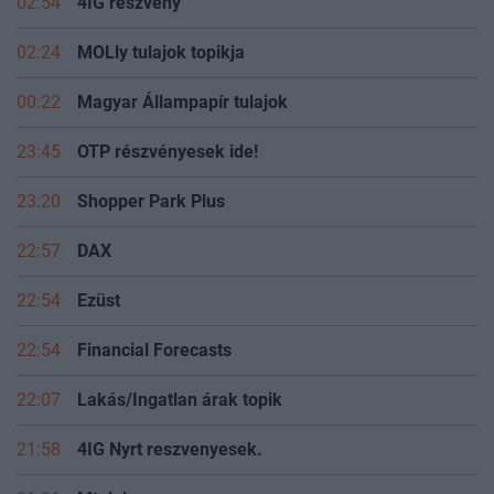
02:54
4IG részvény
02:24
MOLly tulajok topikja
00:22
Magyar Állampapír tulajok
23:45
OTP részvényesek ide!
23:20
Shopper Park Plus
22:57
DAX
22:54
Ezüst
22:54
Financial Forecasts
22:07
Lakás/Ingatlan árak topik
21:58
4IG Nyrt reszvenyesek.