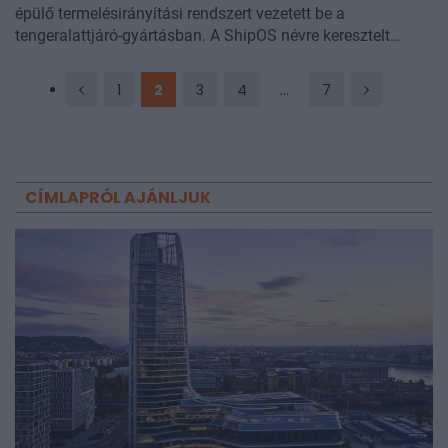
épülő termelésirányítási rendszert vezetett be a
tengeralattjáró-gyártásban. A ShipOS névre keresztelt
platform célja a Columbia és Virginia osztályú
tengeralattjárók építésének felgyorsítása. Ezzel a Kínával
1
2
3
4
...
7
szemben fokozódó tengeri fegyverkezési versenyre és az
erőviszonyok eltolódására reagálnak - írta az
Army
Recognition
.
CÍMLAPRÓL AJÁNLJUK