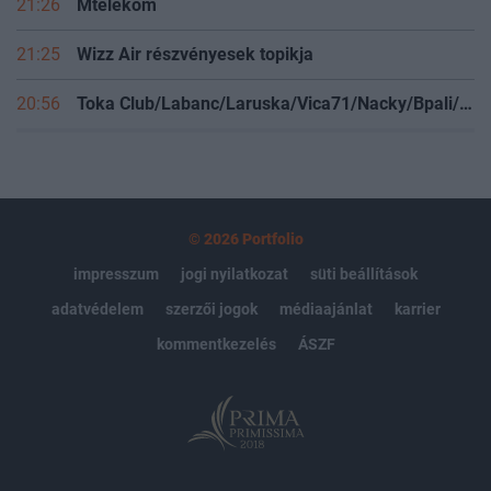
21:26
Mtelekom
21:25
Wizz Air részvényesek topikja
20:56
Toka Club/Labanc/Laruska/Vica71/Nacky/Bpali/Oldrider/Josefernando/Mcbull/Kawaszabi
© 2026 Portfolio
impresszum
jogi nyilatkozat
süti beállítások
adatvédelem
szerzői jogok
médiaajánlat
karrier
kommentkezelés
ÁSZF