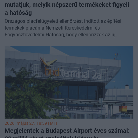
mutatjuk, melyik népszerű termékeket figyeli
a hatóság
Országos piacfelügyeleti ellenőrzést indított az építési
termékek piacán a Nemzeti Kereskedelmi és
Fogyasztóvédelmi Hatóság, hogy ellenőrizzék az új,
egységes európai uniós szabályok betartását. Különös
figyelmet fordítanak a termékek megfelelő jelölésére és a
kötelező magyar nyelvű dokumentáció meglétére.
2026. május 27. 18:39 |
MTI
Megjelentek a Budapest Airport éves számai: