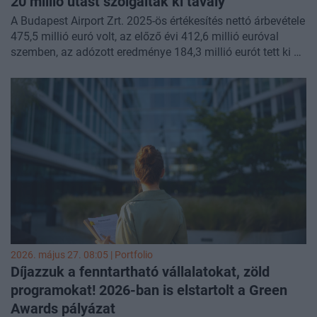
20 millió utast szolgáltak ki tavaly
A Budapest Airport Zrt. 2025-ös értékesítés nettó árbevétele
475,5 millió euró volt, az előző évi 412,6 millió euróval
szemben, az adózott eredménye 184,3 millió eurót tett ki a
bázisidőszak 100,1 millió eurójával szemben - közölte a
társaság a 2025. évi nyilvánosan elérhető
beszámolójában.
2026. május 27. 08:05 | Portfolio
Díjazzuk a fenntartható vállalatokat, zöld
programokat! 2026-ban is elstartolt a Green
Awards pályázat