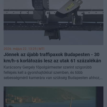
2026. május 22. 13:25 |
MTI
Jönnek az újabb traffipaxok Budapesten - 30
km/h-s korlátozás lesz az utak 61 százalékán
Karácsony Gergely főpolgármester szerint szigorúbb
fellépés kell a gyorshajtókkal szemben, és több
sebességmérő kamerára van szükség Budapesten ahhoz,
hogy 2050-re megszűnjenek a halálos közúti balesetek.
Terdik Tamás rendőrfőkapitány közölte, hogy 2025-ben 40
százalékkal csökkent a halálos balesetek száma az előző
évhez képest, és a modern kori statisztikák alapján soha
nem volt ilyen alacsony ez a szám a fővárosban. A BKK