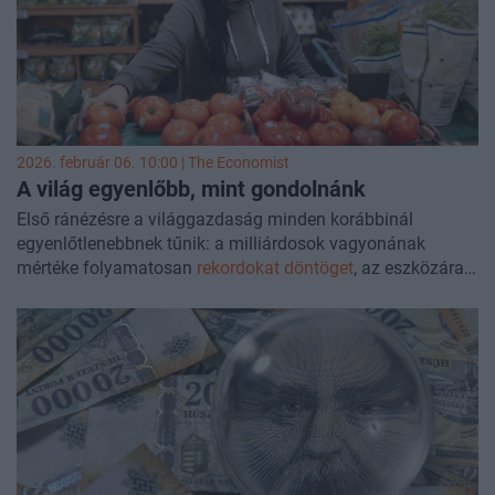
hogy gyakran azt a populizmus világszerte tapasztalható
erősödésének lehetséges magyarázataként említik.
2026. február 06. 10:00 |
The Economist
A világ egyenlőbb, mint gondolnánk
Első ránézésre a világgazdaság minden korábbinál
egyenlőtlenebbnek tűnik: a milliárdosok vagyonának
mértéke folyamatosan
rekordokat döntöget
, az eszközárak
az egekbe szöktek, a gazdag országok választópolgárai
szerint pedig
az élet egyre nehezebb és drágább
. A 21.
században a világgazdaság mégis egyre egyenlőbbé vált.