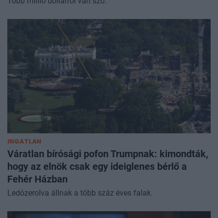
Több millió dollárról van szó.
INGATLAN
Váratlan bírósági pofon Trumpnak: kimondták,
hogy az elnök csak egy ideiglenes bérlő a
Fehér Házban
Ledózerolva állnak a több száz éves falak.