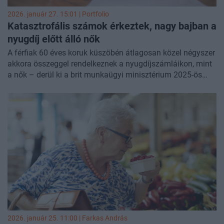
2026. január 27. 15:01 | Portfolio
Katasztrofális számok érkeztek, nagy bajban a
nyugdíj előtt álló nők
A férfiak 60 éves koruk küszöbén átlagosan közel négyszer
akkora összeggel rendelkeznek a nyugdíjszámláikon, mint
a nők – derül ki a brit munkaügyi minisztérium 2025-ös
adataiból, melyeket a
Pension Policy International
ismertetett.
2026. január 25. 11:00 |
Farkas András