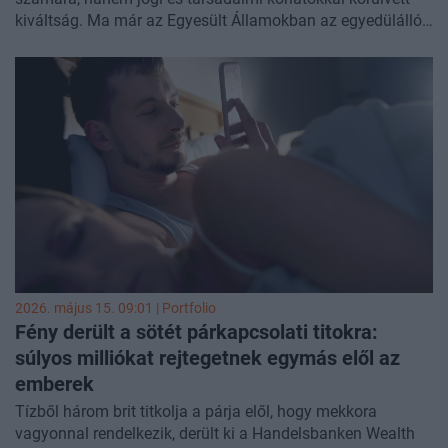
kiváltság. Ma már az Egyesült Államokban az egyedülálló
nők több lakást birtokolnak, mint az egyedülálló férfiak, és
a munkaerőpiacon is egyre több jel mutat a nők erősödő
gazdasági szerepére. Noha első pillantásra úgy tűnhet,
hogy az amerikai gazdaságban most a nőknek áll a zászló,
a felszín alatt továbbra sem éppen az egyenlőség
diadalmenete látszik.
2026. május 15. 09:01 | Portfolio
Fény derült a sötét párkapcsolati titokra:
súlyos milliókat rejtegetnek egymás elől az
emberek
Tízből három brit titkolja a párja elől, hogy mekkora
vagyonnal rendelkezik, derült ki a Handelsbanken Wealth