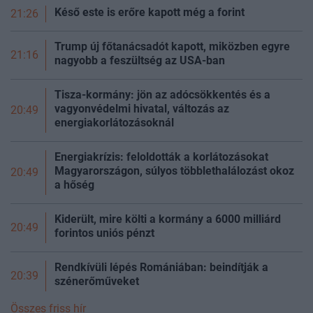
Késő este is erőre kapott még a
forint
21:26
Trump új főtanácsadót kapott, miközben egyre
21:16
nagyobb a feszültség az USA-ban
Tisza-kormány: jön az adócsökkentés és a
vagyonvédelmi hivatal, változás az
20:49
energiakorlátozásoknál
Energiakrízis: feloldották a korlátozásokat
Magyarországon, súlyos többlethalálozást okoz
20:49
a
hőség
Kiderült, mire költi a kormány a 6000 milliárd
20:49
forintos uniós pénzt
Rendkívüli lépés Romániában: beindítják a
20:39
szénerőműveket
Összes friss hír