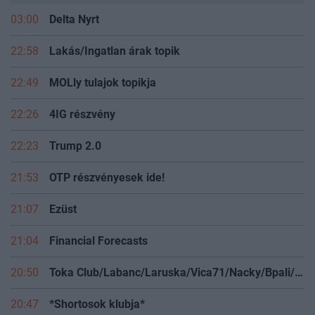
03:00
Delta Nyrt
22:58
Lakás/Ingatlan árak topik
22:49
MOLly tulajok topikja
22:26
4IG részvény
22:23
Trump 2.0
21:53
OTP részvényesek ide!
21:07
Ezüst
21:04
Financial Forecasts
20:50
Toka Club/Labanc/Laruska/Vica71/Nacky/Bpali/Oldrider/Josefernando/Mcbull/Kawaszabi
20:47
*Shortosok klubja*