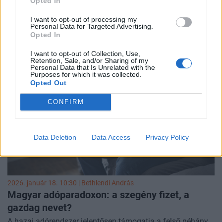
Opted In
alatt
A világ dollármilliárdosainak vagyona 16 százalékkal nőtt
I want to opt-out of processing my
Personal Data for Targeted Advertising.
tavaly, háromszor gyorsabban az elmúlt öt év átlagánál -
Opted In
derült ki az Oxfam jótékonysági szervezet hétfőn közzétett
tanulmányából, amelyet a davosi Világgazdasági Fórum
I want to opt-out of Collection, Use,
Retention, Sale, and/or Sharing of my
(WEF) előtt hoztak nyilvánoságra.
Personal Data that Is Unrelated with the
Purposes for which it was collected.
Opted Out
CONFIRM
Data Deletion
Data Access
Privacy Policy
2026. január 18. 10:30 |
Bethlendi András
Magyar adóparadoxon: a szegény fizet, a
gazdag nevet?
A hazai adórendszer jelentősen támogatja a felső néhány