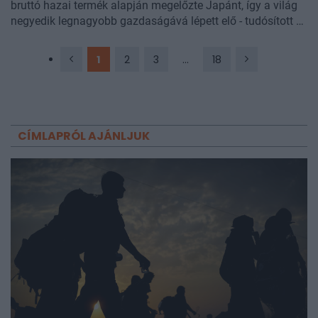
bruttó hazai termék alapján megelőzte Japánt, így a világ
negyedik legnagyobb gazdaságává lépett elő - tudósított a
South China Morning Post
.
1
2
3
...
18
CÍMLAPRÓL AJÁNLJUK