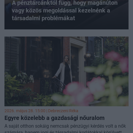
A pénztárcánktól függ, hogy magánúton
vagy közös megoldással kezelnénk a
társadalmi problémákat
2026. május 28. 15:00 |
Debreczeni Réka
Egyre közelebb a gazdasági nőuralom
A saját otthon sokáig nemcsak pénzügyi kérdés volt a nők
számára, hanem jogi és társadalmi korlátokkal körülvett