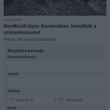
GAZDASÁG
Rendkívüli lépés Romániában: beindítják a
szénerőműveket
Pótolni kell a kieső kapacitást.
Részletes keresés
Keresett kifejezés
Szerző
Időszak
–
Rovat