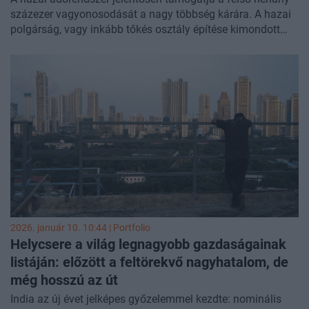
százezer vagyonosodását a nagy többség kárára. A hazai
polgárság, vagy inkább tőkés osztály építése kimondott
társadalom- és gazdaságpolitikai cél. Ennek egyik
kulcseszköze az adórendszer, azaz a szegényebbek
arányaiban több adót fizetnek, mint a (leg)gazdagabbak.
Zsiday Viktor szerint érdemes némi finomítással a jelenlegi
rendszert fenntartani, egyet értve a fenti célokkal. A
„lecsorgás” elmélete azonban nemeztközi tapasztaltok
alapján már megbukott. Hazai adatokon alapján is
igazolható, hogy az elmélet itthon sem állja meg a helyét.
2026. január 10. 10:44 | Portfolio
Helycsere a világ legnagyobb gazdaságainak
listáján: előzött a feltörekvő nagyhatalom, de
még hosszú az út
India az új évet jelképes győzelemmel kezdte: nominális