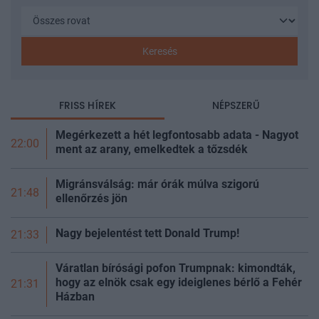
Keresés
FRISS HÍREK
NÉPSZERŰ
Megérkezett a hét legfontosabb adata - Nagyot
22:00
ment az arany, emelkedtek a
tőzsdék
Migránsválság: már órák múlva szigorú
21:48
ellenőrzés jön
Nagy bejelentést tett Donald Trump!
21:33
Váratlan bírósági pofon Trumpnak: kimondták,
hogy az elnök csak egy ideiglenes bérlő a Fehér
21:31
Házban