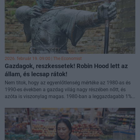
Kaliforniában pedig valószínűleg idén szavaznak a
milliárdosok vagyonára kivetendő "egyszeri" 5%-os adóról.
Európában is felmerült a gazdagok megadóztatásának
kérdése. Franciaországban népszerű kampány indult a
vagyonadó bevezetése érdekében. És mivel a brit
kormányfő, Keir Starmer pozíciója is meggyengült vagy
bukásra van ítélve, pártja, a Munkáspárt balszárnya is
bevezethet egy vagyonadót.
2026. február 19. 09:00 |
The Economist
Gazdagok, reszkessetek! Robin Hood lett az
állam, és lecsap rátok!
Nem titok, hogy az egyenlőtlenség mértéke az 1980-as és
1990-es években a gazdag világ nagy részében nőtt, és
azóta is viszonylag magas. 1980-ban a leggazdagabb 1%
az USA-ban az adózás előtti jövedelem 9%-ával
rendelkezett, ami 2022-re 16%-ra emelkedett. Ugyanebben
az időszakban Európában a felső 1% részesedése 8%-ról
12%-ra nőtt. A jövedelmi egyenlőtlenségek növekedése és
ennek következménye, a középosztálybeli jövedelmek
stagnálása olyan szembetűnő és széles körben elterjedt,