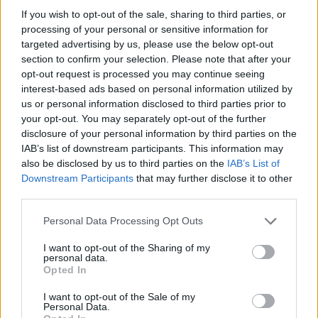
If you wish to opt-out of the sale, sharing to third parties, or
lesz”
processing of your personal or sensitive information for
A Portfolio hasábjain adózással kapcsolatos vita látszik
targeted advertising by us, please use the below opt-out
kibontakozni, s mivel az áprilisi választások
section to confirm your selection. Please note that after your
eredményeként esély van kormányváltásra, a vitának
opt-out request is processed you may continue seeing
gyakorlati tétje (is) van: a (párt)politikai érdekek iránt
interest-based ads based on personal information utilized by
érzéketlen, ám gazdaságpolitikai mellett
us or personal information disclosed to third parties prior to
társadalompolitikai szempontokat, a közt is szem előtt
your opt-out. You may separately opt-out of the further
tartó gazdászok (a közgazdász elvileg ezt jelenti) mégis
disclosure of your personal information by third parties on the
mit, miképp és milyen érvekkel tartanak
IAB’s list of downstream participants. This information may
megváltoztatandónak az adórendszerben.
also be disclosed by us to third parties on the
IAB’s List of
Downstream Participants
that may further disclose it to other
third parties.
Personal Data Processing Opt Outs
I want to opt-out of the Sharing of my
personal data.
Opted In
2026. január 20. 07:23 |
MTI
Már több mint 3000 dollármilliárdos él a
I want to opt-out of the Sale of my
világon, 16 százalékkal nőtt a vagyonuk egy év
Personal Data.