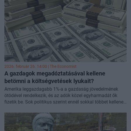
demokráciát, mielőtt a károk visszafordíthatatlanná
válnak. Széles témákat érintő beszélgetésükben kitértek a
meritokrácia sötét oldalára, a piacok korlátaira, a
szabadság jelentésére és a technológiai vállalatok
nyilvános tér feletti egyre erősebb befolyására.
2026. február 26. 14:00 |
The Economist
A gazdagok megadóztatásával kellene
betömni a költségvetések lyukait?
Amerika leggazdagabb 1%-a a gazdaság jövedelmének
ötödével rendelkezik, és az adók közel egyharmadát ők
fizetik be. Sok politikus szerint ennél sokkal többet kellene
adózniuk. Zohran Mamdani, New York polgármestere új,
2%-os helyi, önkormányzati adót akar kivetni az 1 millió
dollár feletti jövedelmekre. Virginia, Rhode Island és
Washington állam hasonló intézkedéseket mérlegel;