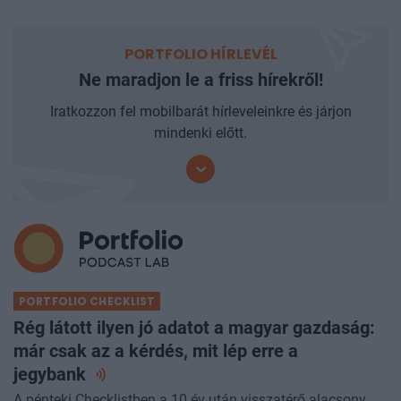
PORTFOLIO HÍRLEVÉL
Ne maradjon le a friss hírekről!
Iratkozzon fel mobilbarát hírleveleinkre és járjon
mindenki előtt.
PORTFOLIO CHECKLIST
Rég látott ilyen jó adatot a magyar gazdaság:
már csak az a kérdés, mit lép erre a
jegybank
A pénteki Checklistben a 10 év után visszatérő alacsony