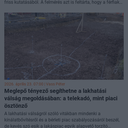
friss kutatásából. A felmérés azt is feltárta, hogy a férfiak
nemcsak gyakrabban, de nagyobb összegeket is,
átlagosan 40 ezer fontot (kb. 16 millió forintot) rejtegetnek
– írja az
FT Adviser
.
2026. április 23. 07:00 |
Vass Péter
Meglepő tényező segíthetne a lakhatási
válság megoldásában: a telekadó, mint piaci
ösztönző
A lakhatási válságról szóló vitákban mindenki a
kínálatbővítésről és a bérleti piac szabályozásáról beszél,
de kevés szó esik a lakáspiac egyik alapvető torzító