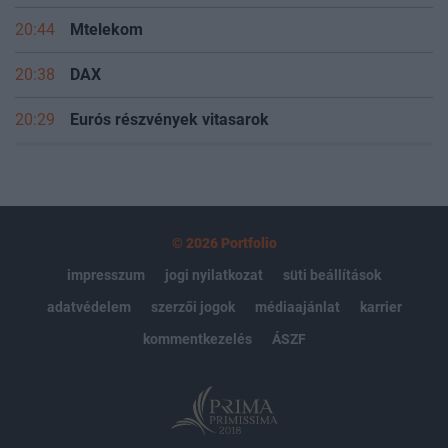
20:44
Mtelekom
20:38
DAX
20:29
Eurós részvények vitasarok
© 2026 Portfolio
impresszum
jogi nyilatkozat
süti beállítások
adatvédelem
szerzői jogok
médiaajánlat
karrier
kommentkezelés
ÁSZF