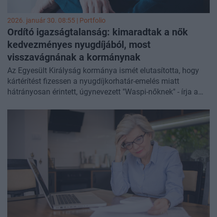
munka adóztatása közötti felborult egyensúly immár a
hosszú távú gazdasági növekedést is gyengíti.
2026. január 30. 08:55 | Portfolio
Ordító igazságtalanság: kimaradtak a nők
kedvezményes nyugdíjából, most
visszavágnának a kormánynak
Az Egyesült Királyság kormánya ismét elutasította, hogy
kártérítést fizessen a nyugdíjkorhatár-emelés miatt
hátrányosan érintett, úgynevezett "Waspi-nőknek" - írja a
Guardian
. Az érintett nők azért küzdenek, hogy
kompenzációt kapjanak a korhatáremeléssel kapcsolatos
elégtelen tájékoztatásból fakadó károkért.