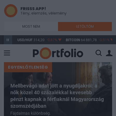
FRISSS APP!
Tény, elemzés, vélemény
MOST NEM
LETÖLTÖM
USD/HUF
314,20
-0,87%
BITCOIN
64 881,78
-0,01%
BUX
148
EGYENLŐTLENSÉG
Mellbevágó adat jött a nyugdíjakról: a
nők közel 40 százalékkal kevesebb
pénzt kapnak a férfiaknál Magyarország
szomszédjában
Fájdalmas különbség.