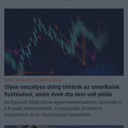
tényezőjéről, a földjáradékról.
2026. április 09. 20:06 | Portfolio
Olyan veszélyes dolog történik az amerikaiak
fizetésével, amire évek óta nem volt példa
Az Egyesült Államokban egyre markánsabban rajzolódik ki
a K-alakú bérnövekedés. A magasabb jövedelmű
háztartások és az alacsonyabb keresetűek
fizetésemelkedése közötti olló több mint egy évtizede nem
látott mértékben nyílt szét – derül ki a Bank of America