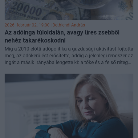
2026. február 02. 19:00 |
Bethlendi András
Az adóinga túloldalán, avagy üres zsebből
nehéz takarékoskodni
Míg a 2010 előtti adópolitika a gazdasági aktivitást fojtotta
meg, az adókerülést erősítette, addig a jelenlegi rendszer az
ingát a másik irányába lengette ki: a tőke és a felső rétegek
relatíve alacsony adóztatása mellett a fogyasztást terhelő
elvonások mára a társadalmi olló kinyílásához és a belső
kereslet tartós gyengüléséhez vezetett. Friss
elemzésünkben rávilágítunk, hogyan vált a magyar
adóstruktúra degresszívvé. A legalsóbb jövedelmi rétegek
fizetik meg arányaiban a legmagasabb adót a
„fogyasztásalapú” kormányzati stratégiáért, mivel
pénzügyi megtakarítása és vállalkozói jövedelme
érdemben csak a legfelső jövedelmi csoportoknak van. Így
gyakorlatilag változatlan mondás: fizessenek inkább a
szegényebbek. Ez nem csupán elméleti vita: a tőke és a