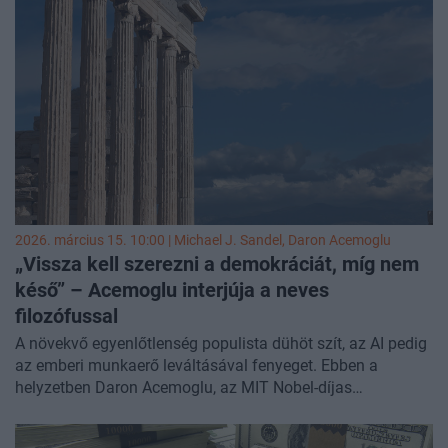
Institute elemzéséből - írta meg a
Bloomberg
.
2026. március 15. 10:00 |
Michael J. Sandel
,
Daron Acemoglu
„Vissza kell szerezni a demokráciát, míg nem
késő” – Acemoglu interjúja a neves
filozófussal
A növekvő egyenlőtlenség populista dühöt szít, az AI pedig
az emberi munkaerő leváltásával fenyeget. Ebben a
helyzetben Daron Acemoglu, az MIT Nobel-díjas
közgazdásza Michael J. Sandel politikafilozófussal vitatta
meg azt a kérdést, hogy miként lehetne újjáéleszteni a