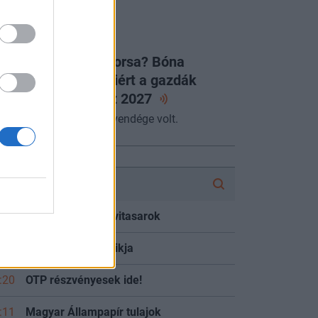
szletekből.
LAPVETÉS
égleges a JÉGER sorsa? Bóna
abolcs elárulta, miért a gazdák
ntöttek és mit hoz
2027
miniszter az Alapvetés vendége volt.
FÓRUM
:47
USA részvények vitasarok
:37
MOLly tulajok topikja
:20
OTP részvényesek ide!
:11
Magyar Állampapír tulajok