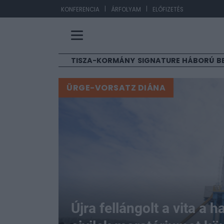
|
|
EUR/HUF
3
KONFERENCIA
ÁRFOLYAM
ELŐFIZETÉS
TISZA-KORMÁNY
SIGNATURE
HÁBORÚ
B
ÜRGE-VORSATZ DIÁNA
Újra fellángolt a vita a h