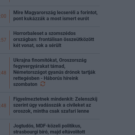
Mire Magyarország lecseréli a forintot,
:00
pont kukázzák a most ismert eurót
Horrorbaleset a szomszédos
országban: frontálisan összeütközött
:57
két vonat, sok a sérült
Ukrajna finomítókat, Oroszország
fegyvergyárakat támad,
Németországot gyanús drónok tartják
:48
rettegésben - Háborús híreink
szombaton
Figyelmeztetnek mindenkit: Zelenszkij
szerint úgy vadásszák a civileket az
:48
oroszok, mintha csak szafari lenne
Jogtudós, MDF-közeli politikus,
strasbourgi bíró, majd eltávolított