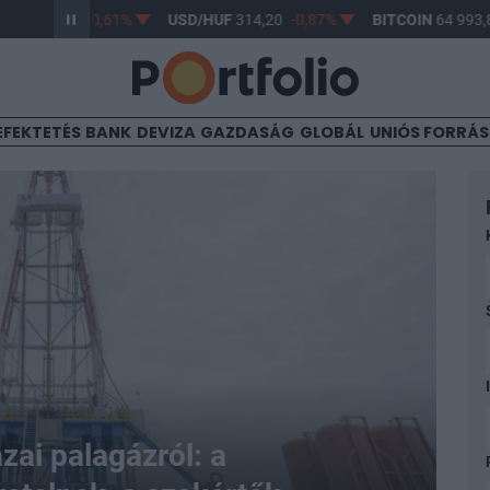
63,17
-0,61%
USD/HUF
314,20
-0,87%
BITCOIN
64 993,82
0,
EFEKTETÉS
BANK
DEVIZA
GAZDASÁG
GLOBÁL
UNIÓS FORRÁ
azai palagázról: a