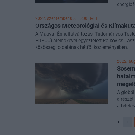
energiaf
átlaghőm
megtakar
szaladni
Sustain
2022. szeptember 05. 15:00 |
MTI
közül ép
Ürge-Vor
Országos Meteorológiai és Klímakutat
megtört
maradt m
áradások
A Magyar Éghajlatváltozási Tudományos Testül
következ
professz
HuPCC) alelnökével egyeztetett Palkovics Lászl
alelnök.
közösségi oldalának hétfői közleményében.
fontosab
2022. aug
Sosem 
hatalm
megel
A globál
a részét
a felelő
felmeleg
a klímáv
magánsz
rendelke