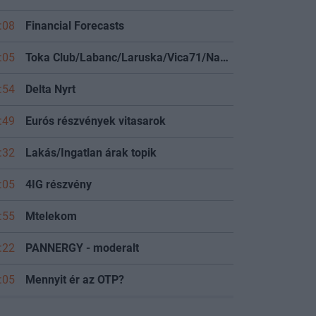
:08
Financial Forecasts
:05
Toka Club/Labanc/Laruska/Vica71/Nacky/Bpali/Oldrider/Josefernando/Mcbull/Kawaszabi
:54
Delta Nyrt
:49
Eurós részvények vitasarok
:32
Lakás/Ingatlan árak topik
:05
4IG részvény
:55
Mtelekom
:22
PANNERGY - moderalt
:05
Mennyit ér az OTP?