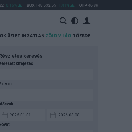
16%
BUX
148 632,55
1,41%
OTP
46 890
2,16%
MOL
4 65
SOK
ÜZLET
INGATLAN
ZÖLD VILÁG
TŐZSDE
Részletes keresés
Keresett kifejezés
Szerző
Időszak
–
Rovat