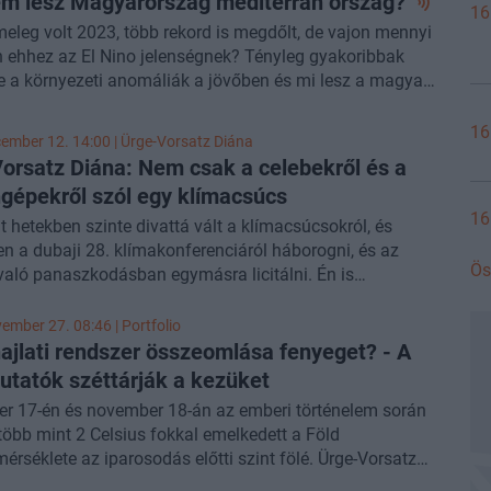
m lesz Magyarország mediterrán
ország?
16
fesszora és az ENSZ Éghajlatváltozási Kormányközi
eleg volt 2023, több rekord is megdőlt, de vajon mennyi
ének alelnöke a Portfolio Checklist hétfői adásában.
 ehhez az El Nino jelenségnek? Tényleg gyakoribbak
e a környezeti anomáliák a jövőben és mi lesz a magyar
dasággal? Milyen üzenete van annak, hogy a 2023-as
csot Dubajban szervezték meg? Mi a mérlege a zöld
16
ember 12. 14:00 |
Ürge-Vorsatz Diána
szempontjából az akkumulátorgyártás felpörgetésének?
orsatz Diána: Nem csak a celebekről és a
lio Checklist január 5-i adásában
Ürge-Vorsatz Diána
épekről szól egy klímacsúcs
ató, a Közép Európai Egyetem professzora, az ENSZ
16
változási Kormányközi Testületének alelnöke volt a
t hetekben szinte divattá vált a klímacsúcsokról, és
nk.
n a dubaji 28. klímakonferenciáról háborogni, és az
Ös
való panaszkodásban egymásra licitálni. Én is
ig haboztam, hogy részt vegyek-e az eseményen, mert
ikai aggályom van ezzel kapcsolatban. Végül
ember 27. 08:46 | Portfolio
tem magam, hogy az ENSZ Éghajlatváltozási
ajlati rendszer összeomlása fenyeget? - A
özi Testületének (IPCC) alelnökének azért ott a helyem,
utatók széttárják a kezüket
appal a klímakonferencia kezdete előtt végül rászántam
r 17-én és november 18-án az emberi történelem során
z utazásra.
 több mint 2 Celsius fokkal emelkedett a Föld
érséklete az iparosodás előtti szint fölé. Ürge-Vorsatz
límakutató az
InfoRádiónak
azt mondja, hogy a