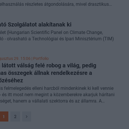
elhasználás részletes átgondolására, mivel drasztikus
érséklet emelkedésével. De nem is kell ennyire előre
ításokat lehet így elérni - hangsúlyozta a Portfolio
, már idén is elképzelhető, hogy a természeti csapások
able World 2022
konferenciáján tartott előadásában
pen az áradással kell majd megküzdenünk, többször
satz Diána. A szakember úgy véli, hogy három évünk
ó Szolgálatot alakítanak ki
ént már ugyanis, hogy a nagyobb szárazságokat
ég arra, hogy a klímaváltozás legsúlyosabb
 követik - Prof. dr. Ürge-Vorsatz Diána szerint, aki a CEU
et (Hungarian Scientific Panel on Climate Change,
ményeit elkerüljük.
ora, és a Kormányközi Éghajlatváltozási Testületben
ó - olvasható a Technológiai és Ipari Minisztérium (TIM)
 A magyar helyzetképről, illetve az elmúlt hónapok
b eseményeiről kérdeztük a szakértőt.
usztus 29. 15:06 | Portfolio
látott válság felé robog a világ, pedig
as összegek állnak rendelkezésre a
őzéséhez
is felmelegedés elleni harcból mindenkinek ki kell vennie
 - és itt most nem megint a közemberekre akarjuk hárítani
sséget, hanem a vállalati szektorra és az államra. A
edés megfékezése érdekében jelentősen fel kell pörgetni
al kapcsolatos beruházások mértékét, a
1
2
ektorban pedig hatalmas összegek állnak
zésre, amit csak fel kéne szabadítani. Az összegek