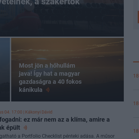
vetelnek, a szakértők
Most jön a hőhullám
java! Így hat a magyar
18
gazdaságra a 40 fokos
kánikula
18
us 04. 17:00 |
Kákonyi Dávid
l fogadni: ez már nem az a klíma, amire a
nk
épült
18
gatható a Portfolio Checklist pénteki adása. A műsor