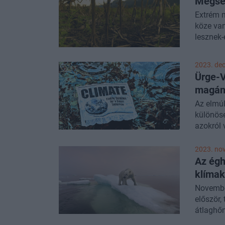
Mégse
CEU pro
Extrém m
Testület
köze van
lesznek-
mezőgaz
klímacsú
2023. dec
átállás 
Ürge-V
A Portfo
magáng
klímakut
Éghajlat
Az elmúl
vendégü
különöse
azokról 
hónapok
annyi et
2023. nov
meggyőz
Az égh
Kormányk
klímak
és két n
Novembe
magam a
először,
átlaghőm
Diána k