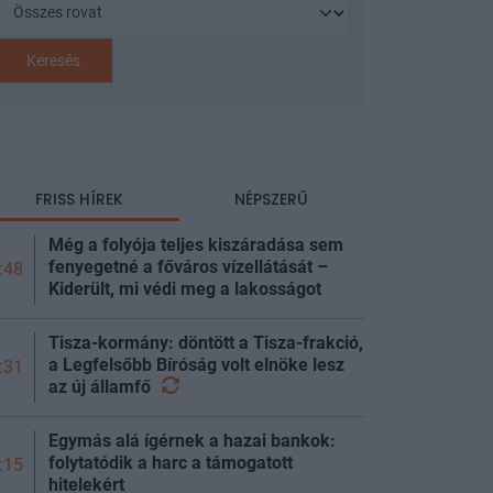
Keresés
FRISS HÍREK
NÉPSZERŰ
Még a folyója teljes kiszáradása sem
fenyegetné a főváros vízellátását –
:48
Kiderült, mi védi meg a lakosságot
Tisza-kormány: döntött a Tisza-frakció,
a Legfelsőbb Bíróság volt elnöke lesz
:31
az új
államfő
Egymás alá ígérnek a hazai bankok:
folytatódik a harc a támogatott
:15
hitelekért