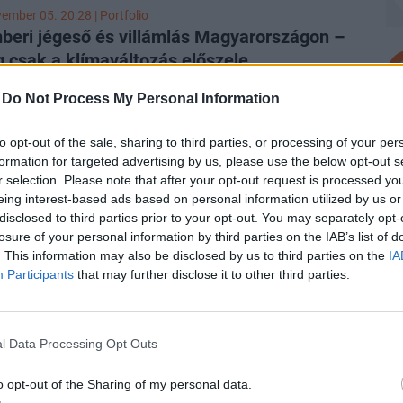
b távra megfogalmazott célokhoz mérten nem tragikus
ember 05. 20:28 | Portfolio
t a globális felmelegedést illetően, ugyanakkor számos
eri jégeső és villámlás Magyarországon –
ti katasztrófa történt az elmúlt időszakban, melyek
 csak a klímaváltozás előszele
tékűek az emberiség számára.
ltozásokra lehet számítani a magyarországi időjárásban
-
Do Not Process My Personal Information
áltozás miatt, amelyek eddig nem voltak jellemzők és a
gek irányába mutatnak – fejtették ki meglátásaikat a
P
to opt-out of the sale, sharing to third parties, or processing of your per
tozás várható hazai következményeiről szakértők az
Ré
formation for targeted advertising by us, please use the below opt-out s
árnap esti
híradójában
.
usztus 13. 17:52 | Portfolio
ga
r selection. Please note that after your opt-out request is processed y
ilizációnk ehhez nincs hozzászokva” –
lé
eing interest-based ads based on personal information utilized by us or
ok, villámárvizek várnak Magyarországra?
disclosed to third parties prior to your opt-out. You may separately opt-
A 
szág két időjárási zóna határán van, idén nyáron még
losure of your personal information by third parties on the IAB’s list of
al
énk is volt, hiszen szinte egész Európát hatalmas
. This information may also be disclosed by us to third parties on the
IA
Participants
that may further disclose it to other third parties.
g sújtotta – mondta az Inforádió Aréna című
P
an Ürge-Vorsatz Diana klímakutató. Az ENSZ
változási Kormányközi Testületének alelnöke szerint a
A
arra kell felkészülni, hogy az eddig megszokottnál
hajlatváltozási Kormányközi Testület
ví
l Data Processing Opt Outs
ebb esőzések jöhetnek Magyarországon, bár az összes
Eg
mennyiség alig változik majd. Vagyis egyre
o opt-out of the Sharing of my personal data.
rte el az egyik alelnöki posztot az Éghajlatváltozási
ga
bak lesznek a villámárvizek, viharok, melyekhez