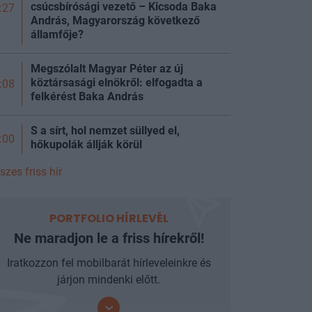
csúcsbírósági vezető – Kicsoda Baka
:27
András, Magyarország következő
államfője?
Megszólalt Magyar Péter az új
köztársasági elnökről: elfogadta a
:08
felkérést Baka András
S a sírt, hol nemzet süllyed el,
:00
hőkupolák állják körül
szes friss hír
PORTFOLIO HÍRLEVÉL
Ne maradjon le a friss hírekről!
Iratkozzon fel mobilbarát hírleveleinkre és
járjon mindenki előtt.