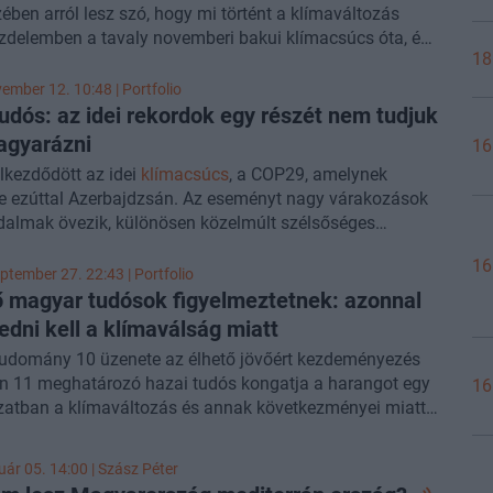
zében arról lesz szó, hogy mi történt a klímaváltozás
üzdelemben a tavaly novemberi bakui klímacsúcs óta, és
18
rt kellene a biztonságpolitikai kérdésekkel
gúan megközelíteni a problémát a politikai és
ember 12. 10:48 | Portfolio
i szereplők részéről. A témában Ürge-Vorsatz Diána, a
udós: az idei rekordok egy részét nem tudjuk
fesszora és az ENSZ Éghajlatváltozási Kormányközi
gyarázni
16
ének alelnöke lesz a vendégünk. Az adás második
lkezdődött az idei
klímacsúcs
, a COP29, amelynek
 az ETF-ek piacán élesedő versenyt vesszük szemügyre.
e ezúttal Azerbajdzsán. Az eseményt nagy várakozások
bb piaci fejlemények felgöngyölítése mellett arról is szó
dalmak övezik, különösen közelmúlt szélsőséges
gy idehaza hogy áll a termék ázsiója, és milyen
i eseményei, például a Boris ciklon és a spanyol
geket tartogat a befektetők számára. A témáról
Süle-
16
 fényében. Ürge-Vorsatz Diána szerint a tavalyi dubaji
ptember 27. 22:43 | Portfolio
Bulcsút
, a Portfolio elemzőjét kérdezzük.
cson a fosszilis tüzelőanyagok elhagyásának
 magyar tudósok figyelmeztetnek: azonnal
a történelmi jelentőségű volt, de azóta nem történt
edni kell a klímaválság miatt
 előrelépés. Az idei csúcs fő témái között megtalálható a
tudomány 10 üzenete az élhető jövőért kezdeményezés
 országok támogatása, a magánszektor erősebb
n 11 meghatározó hazai tudós kongatja a harangot egy
16
 a klímaváltozás elleni harcba, és a kibocsátás-
zatban a klímaváltozás és annak következményei miatt.
ési célok ambiciózusabbá tétele is. Emellett egyre több
özött azt hangoztatják: káros és elfogadhatatlan, ha
fontolgat alternatív módszereket, például a
yezetet erősen szennyező áru vagy szolgáltatás olcsóbb,
kséget, hogy mérsékelje a klímaváltozás hatásait –
uár 05. 14:00 |
Szász Péter
örnyezetet kevésbé terhelő alternatívája.
mellett ezekről a témákról beszélt
Ürge-Vorsatz Diána
, a