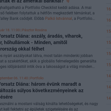
úrtak el az amerikai
banknál?
o Checklist podcastjában.
allgatható a Portfolio Checklist keddi adása. A mai
16
ső felében folytattuk a hétfőn megkezdett témánkat, a
Valley Bank csődjét. Előbb
Palkó Istvánnal
, a Portfolio
16
rovatának vezető elemzőjével jártuk körbe, hogy
an
milyen okok vezettek
a bizalom villámgyors
uár 18. 11:00 |
Pásztor Roxána
15
séhez az egyébként jelentős méretű amerikai banknál. A
orsatz Diána: aszály, áradás, viharok,
rach számunkra kulcsfontosságú következménye, hogy a
r, hőhullámok - Minden, amitől
15
étfőn az elmúlt 20 év egyik
legkomolyabb napon belüli
ország okkal félhet
ését
produkálta, melyről
Weinhardt Attilát
, lapunk
15
s nyári aszályokat látva, most talán mindenki jobban
emzőjét kérdeztük. A műsor második részében az M1-es
kat a szakértőket, akik a globális felmelegedés generálta
án történt szombati tömegszerencsétlenségről volt szó.
15
ges időjárástól intik óva a lakosságot a világ minden
lnap március 15-e, és sokan indulnak útnak autóval,
 Egyre gyakoribbá és erősebbé válnak ugyanis azok a
Csörgő László vezetéstechnikai szakértővel beszéltünk
14
eti csapások, amelyek nem természetesen, hanem az
ogy hogyan lehet egy ilyen helyzetben minimalizálni a
ptember 06. 11:40 | Portfolio
ozta éghajlatváltozás miatt jönnek létre. Áradások,
orsatz Diána: három évünk maradt a
esélyélt, majd pedig
Ürge-Vorsatz Diana
, a Közép-Európai
14
 vízhiány, hőhullámok és még sorolhatnánk. Ezekből
 oktatója, az ENSZ Kormányközi Éghajlatvédelmi
áltozás súlyos következményeinek az
ó néhány Magyarországot is érinti, a hőséghullámok
ének (IPCC) alelnöke beszélt arról, hogy mi idézhette elő
lésére
14
lkosként veszélyeztetik sokak, nemcsak az idősek
alesetet kiváltó porfelhőt az M1-es autópályán.
használni a mostani válság kínálta lehetőségeket, és nagy
i állapotát, de hosszú távon a súlyos vízhiányra, így
t kell fektetni az épületek szigetelésére és az
dasági problémákra is érdemes felkészülnünk az