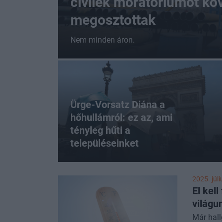
civilek moratóriumot kö
megosztottak
Nem minden áron.
Ürge-Vorsatz Diána a
hőhullámról: ez az, ami
tényleg hűti a
településeinket
2025. júli
El kel
világu
Már hall