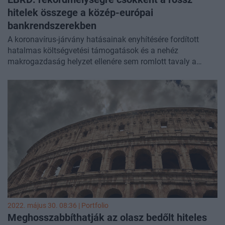
hitelek összege a közép-európai
bankrendszerekben
A koronavírus-járvány hatásainak enyhítésére fordított
hatalmas költségvetési támogatások és a nehéz
makrogazdaság helyzet ellenére sem romlott tavaly a
közép-európai bankrendszerek eszközállományának
minősége, sőt meredek visszaeséssel rekordmélységre
csökkent a nem teljesítő banki kinnlevőségek (NPL)
összege - közölte csütörtökön Londonban az Európai
Újjáépítési és Fejlesztési Bank (EBRD).
2022. május 30. 08:36 | Portfolio
Meghosszabbíthatják az olasz bedőlt hiteles