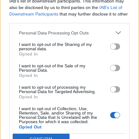
IAB’s list of downstream participants. This information may
also be disclosed by us to third parties on the
IAB’s List of
Downstream Participants
that may further disclose it to other
third parties.
Personal Data Processing Opt Outs
I want to opt-out of the Sharing of my
personal data.
Opted In
2020. július 11. 09:30 |
Palkó István
Vihar előtti csend? Kutya világ jöhet a
I want to opt-out of the Sale of my
törlesztési moratórium után
Personal Data.
Opted In
Javarészt kitisztult mérleggel várják a koronavírus-válság
következményeit és a törlesztési moratórium 2020 végi
I want to opt-out of processing my
lejártát a magyar bankok. Az NPL-ráták, a
Personal Data for Targeted Advertising.
Opted In
követelésvásárlások és a negatív adóslista március végére
vonatkozó statisztikái számukra mind kedvező képet
I want to opt-out of Collection, Use,
mutatnak. A bankoknak és ügyfeleiknek azonban már
Retention, Sale, and/or Sharing of my
Personal Data that Is Unrelated with the
most készülniük érdemes a moratórium lejártára.
Purposes for which it was collected.
Opted Out