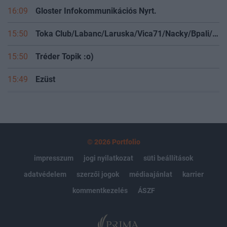
16:09
Gloster Infokommunikációs Nyrt.
15:50
Toka Club/Labanc/Laruska/Vica71/Nacky/Bpali/Oldrider/Josefernando/Mcbull/Kawaszabi
15:50
Tréder Topik :o)
15:49
Ezüst
© 2026 Portfolio
impresszum
jogi nyilatkozat
süti beállítások
adatvédelem
szerzői jogok
médiaajánlat
karrier
kommentkezelés
ÁSZF