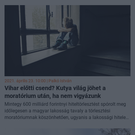
kormányzati beavatkozások miatt - közölte hétfőn
Londonban az Európai Újjáépítési és Fejlesztési Bank
(EBRD). A kimutatás szerint Magyarország azon térségi
országok között van, amelyekben a legnagyobb mértékben
csökkent a problémás követelésállomány.
2021. április 23. 10:00 |
Palkó István
Vihar előtti csend? Kutya világ jöhet a
moratórium után, ha nem vigyázunk
Mintegy 600 milliárd forintnyi hiteltörlesztést spórolt meg
időlegesen a magyar lakosság tavaly a törlesztési
moratóriumnak köszönhetően, ugyanis a lakossági hitelek
mintegy 54 százaléka benne maradt a moratóriumban.
Mivel már több mint egy éve nem kell törleszteni a hiteleket,