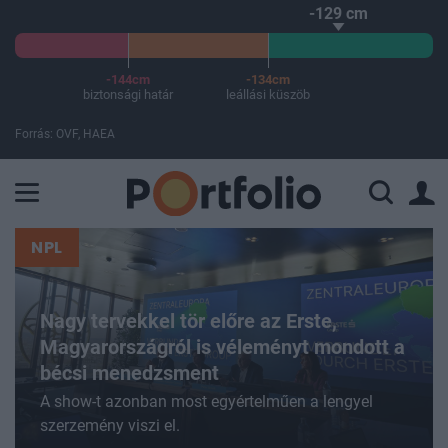
-129 cm
-144cm
-134cm
biztonsági határ
leállási küszöb
Forrás: OVF, HAEA
A Paksi Atomerőmű összteljesítménye 225 MW. A Duna vízállá
NPL
Nagy tervekkel tör előre az Erste,
Magyarországról is véleményt mondott a
bécsi menedzsment
A show-t azonban most egyértelműen a lengyel
szerzemény viszi el.