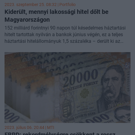
2023. szeptember 25. 08:32 | Portfolio
Kiderült, mennyi lakossági hitel dőlt be
Magyarországon
152 milliárd forintnyi 90 napon túl késedelmes háztartási
hitelt tartottak nyilván a bankok június végén, ez a teljes
háztartási hitelállományuk 1,5 százaléka – derült ki az
MNB által
pénteken közzétett adatokból
.
2023. július 06. 20:44 |
MTI
EBRD: rekordmélységre csökkent a rossz