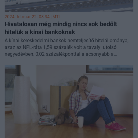
2024. február 22. 08:34 |
MTI
Hivatalosan még mindig nincs sok bedőlt
hitelük a kínai bankoknak
A kínai kereskedelmi bankok nemteljesítő hitelállománya,
azaz az NPL-ráta 1,59 százalék volt a tavalyi utolsó
negyedévben, 0,02 százalékponttal alacsonyabb a
harmadik negyedévinél a kínai nemzeti pénzügyi
szabályozó hivatal (NFRA) kimutatása szerint.