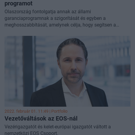
programot
Olaszország fontolgatja annak az állami
garanciaprogramnak a szigorítását és egyben a
meghosszabbítását, amelynek célja, hogy segítsen a
bankoknak leírni a nem teljesítő vagy késedelmes hiteleit –
írja a Reuters.
2022. február 01. 11:49 | Portfolio
Vezetőváltások az EOS-nál
Vezérigazgatót és kelet-európai igazgatót váltott a
nemzetközi EOS Csoport.