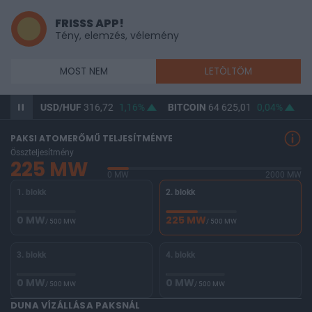
FRISSS APP!
Tény, elemzés, vélemény
MOST NEM
LETÖLTÖM
USD/HUF
316,72
1,16%
BITCOIN
64 625,01
0,04%
BUX
146 
PAKSI ATOMERŐMŰ TELJESÍTMÉNYE
Összteljesítmény
225 MW
0 MW
2000 MW
1. blokk
2. blokk
0 MW
225 MW
/ 500 MW
/ 500 MW
3. blokk
4. blokk
0 MW
0 MW
/ 500 MW
/ 500 MW
DUNA VÍZÁLLÁSA PAKSNÁL