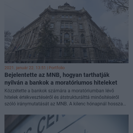
a moratórium július 1-jei lejárta azt sejteti, hogy sokaknak
lesz ebből pénzügyi nehézségük. A moratórium eddig sok
mindent elfedett: jelenleg a lakossági hitelek mindössze
1,8%-a van 90 napon túli késedelemben a bankoknál, ami
rég látott és örvendetes mélypontot jelent, de ez akár 10%-
ra is könnyen felkúszhat akár már idén. Hogy mit okoz ez a
követelések piacán, azzal részletesen foglalkozunk
csütörtöki online Lakossági hitelkockázatok & behajtás
Meetup 2021 konferenciánkon, még nem késő regisztrálni!
2021. január 22. 13:51 | Portfolio
Bejelentette az MNB, hogyan tarthatják
nyilván a bankok a moratóriumos hiteleket
Közzétette a bankok számára a moratóriumban lévő
hitelek értékvesztéséről és átstrukturálttá minősítéséről
szóló iránymutatását az MNB. A kilenc hónapnál hosszabb
ideig a moratóriumban lévő ügyfélhitelek esetében az
intézmények egyedileg eltekinthetnek az átstrukturálttá
minősítéstől, ha egyértelműen igazolható, hogy az adósnak
nincsenek és várhatóan nem is lesznek pénzügyi