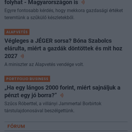
folyhat - Magyarországon
is
Egyre fontosabb kérdés, hogy mekkora gazdasági értéket
teremtünk a szűkülő készletekből.
ALAPVETÉS
Végleges a JÉGER sorsa? Bóna Szabolcs
elárulta, miért a gazdák döntöttek és mit hoz
2027
A miniszter az Alapvetés vendége volt.
PORTFOLIO BUSINESS
„Ha egy lángos 2000 forint, miért sajnáljuk a
pénzt egy jó
borra?”
Szűcs Róberttel, a villányi Jammertal Borbirtok
társtulajdonosával beszélgettünk.
FÓRUM