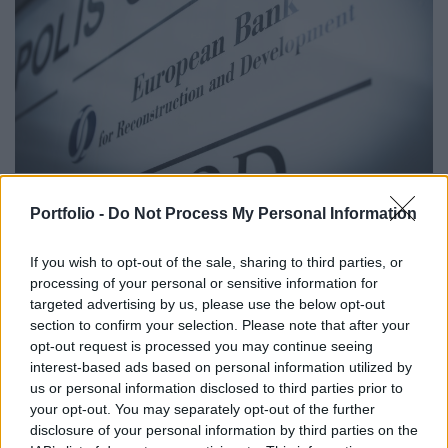
nehézségei.
2020. december 03. 21:08 |
MTI
EBRD: a járvány alatt is csökkentek a közép-
Portfolio -
Do Not Process My Personal Information
és kelet-európai bankrendszerek nem teljesítő
kinnlevőségei
If you wish to opt-out of the sale, sharing to third parties, or
processing of your personal or sensitive information for
A koronavírus-járvány elhatalmasodásának időszakában is
targeted advertising by us, please use the below opt-out
csökkent a közép- és kelet-európai gazdaságokban a nem
section to confirm your selection. Please note that after your
teljesítő banki kinnlevőségek (NPL) összege, bár jövőre már
opt-out request is processed you may continue seeing
várhatók áthúzódó negatív eszközminőségi hatások -
interest-based ads based on personal information utilized by
közölte csütörtökön Londonban az Európai Újjáépítési és
us or personal information disclosed to third parties prior to
Fejlesztési Bank (EBRD). A kimutatás szerint a térségi
your opt-out. You may separately opt-out of the further
országok közül Magyarországon csökkent a legnagyobb
disclosure of your personal information by third parties on the
mértékben a problémás követelésállomány.