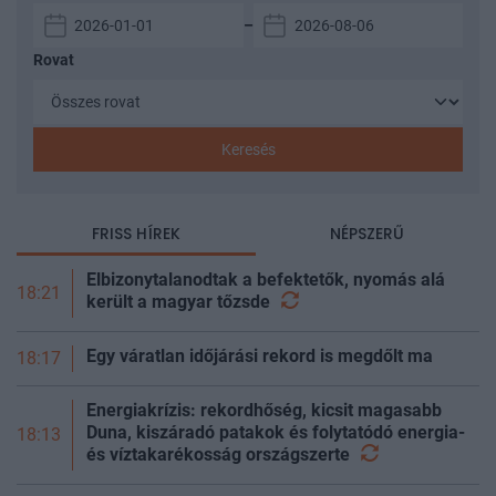
–
Rovat
Keresés
FRISS HÍREK
NÉPSZERŰ
Elbizonytalanodtak a befektetők, nyomás alá
18:21
került a magyar
tőzsde
Egy váratlan időjárási rekord is megdőlt ma
18:17
Energiakrízis: rekordhőség, kicsit magasabb
Duna, kiszáradó patakok és folytatódó energia-
18:13
és víztakarékosság
országszerte