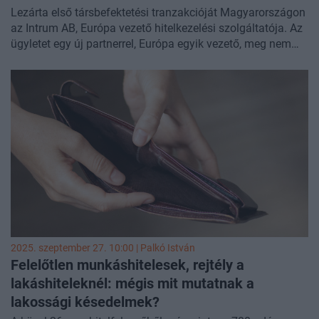
Lezárta első társbefektetési tranzakcióját Magyarországon
az Intrum AB, Európa vezető hitelkezelési szolgáltatója. Az
ügyletet egy új partnerrel, Európa egyik vezető, meg nem
nevezett NPL-befektetőjével közösen valósította meg a
nemteljesítő hitelmegállapodásokhoz kapcsolódó
hitelszolgáltatókról és hitelvásárlókról szóló
új törvényi
keretrendszerben
. A cégcsoport ma egy 7,5 milliárd svéd
korona (SEK) értékű, teljes mértékben garantált
tőkeemelést is bejelentett.
2025. szeptember 27. 10:00 |
Palkó István
Felelőtlen munkáshitelesek, rejtély a
lakáshiteleknél: mégis mit mutatnak a
lakossági késedelmek?