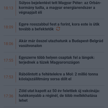
Súlyos bejelentést tett Magyar Péter: az Orbán-
kormány tudta, a magyar energiarendszer a
18:13
végnapjait éli
Egyre rosszabbul fest a forint, kora este is ütik
18:09
tovább a
befektetők
Akár már ősszel utazhatunk a Budapest-Belgrád
18:06
vasútvonalon
Egyszerre több helyen csaptak fel a lángok:
17:55
terjednek a tüzek Magyarországon
Rábólintott a feltételekre a Mol: 2 millió tonna
17:53
kőolajszállítmány sorsa dőlt el
Zöld utat kapott az 50 év felettiek új vakcinája:
hatékonyabb a réginél, de több mellékhatása
17:36
lehet