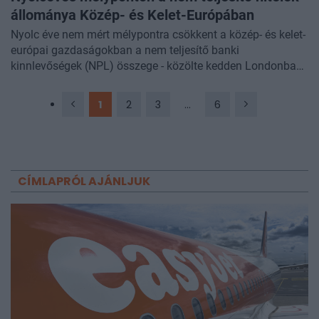
állománya Közép- és Kelet-Európában
Nyolc éve nem mért mélypontra csökkent a közép- és kelet-
európai gazdaságokban a nem teljesítő banki
kinnlevőségek (NPL) összege - közölte kedden Londonban
az Európai Újjáépítési és Fejlesztési Bank (EBRD). A bank
kimutatása szerint Magyarország azon térségi országok
1
2
3
...
6
között van, amelyekben a legnagyobb mértékben csökkent
problémás követelésállomány.
CÍMLAPRÓL AJÁNLJUK