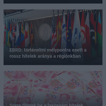
EBRD: történelmi mélypontra esett a
rossz hitelek aránya a régiónkban
Sorra dőlnek be a lakossági hitelek