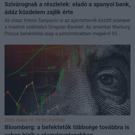
Szivárognak a részletek: eladó a spanyol bank,
ádáz küzdelem zajlik érte
Az olasz Intesa Sanpaolo is az ajánlattevők között szerepel
a madridi székhelyű Singular Bankért. Az amerikai Warburg
Pincus befektetési alap a pénzintézetben meglévő 93
százalékos részesedését kívánja értékesíteni – közölte
három, az ügyletre rálátó forrás.
2026. május 16. 19:35 | Portfolio
Bloomberg: a befektetők többsége továbbra is