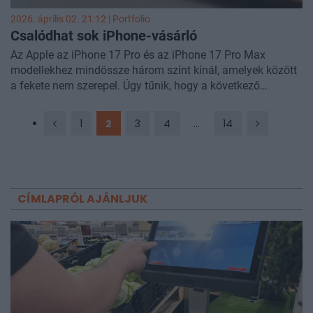
2026. április 02. 21:12 | Portfolio
Csalódhat sok iPhone-vásárló
Az Apple az iPhone 17 Pro és az iPhone 17 Pro Max
modellekhez mindössze három színt kínál, amelyek között
a fekete nem szerepel. Úgy tűnik, hogy a következő
generációnál sem változik a helyzet, de egy merőben új
árnyalat is megjelenhet a kínálatban - számolt be a
1
2
3
4
...
14
Macrumours
.
CÍMLAPRÓL AJÁNLJUK