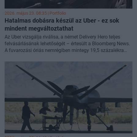
2026. május 23. 08:35 | Portfolio
Hatalmas dobásra készül az Uber - ez sok
mindent megváltoztathat
Az Uber vizsgálja riválisa, a német Delivery Hero teljes
felvásárlásának lehetőségét – értesült a Bloomberg News.
A fuvarozási óriás nemrégiben mintegy 19,5 százalékra
növelte részesedését a cégnél, ezzel annak legnagyobb
részvényesévé vált.