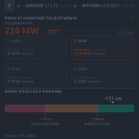
USD/HUF
313,75
0,22%
BITCOIN
64 870,07
0,41%
BUX
0
PAKSI ATOMERŐMŰ TELJESÍTMÉNYE
Összteljesítmény
226 MW
0 MW
2000 MW
1. blokk
2. blokk
0 MW
226 MW
/ 500 MW
/ 500 MW
3. blokk
4. blokk
0 MW
0 MW
/ 500 MW
/ 500 MW
DUNA VÍZÁLLÁSA PAKSNÁL
-131 cm
-144cm
-134cm
biztonsági határ
leállási küszöb
Forrás: OVF, HAEA