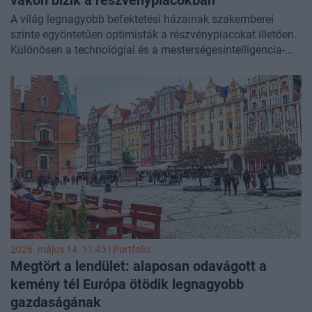
vakon bízik a részvénypiacokban
A világ legnagyobb befektetési házainak szakemberei
szinte egyöntetűen optimisták a részvénypiacokat illetően.
Különösen a technológiai és a mesterségesintelligencia-
szektort favorizálják. Ugyanakkor elismerik, hogy az
emelkedő kötvényhozamok komoly fenyegetést jelentenek
a piaci ralira - írta a
Bloomberg
.
2026. május 14. 11:43 | Portfolio
Megtört a lendület: alaposan odavágott a
kemény tél Európa ötödik legnagyobb
gazdaságának