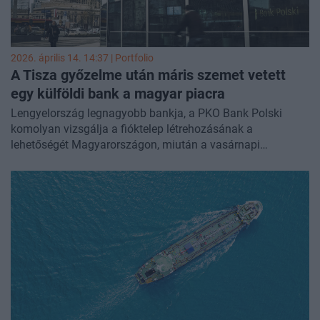
2026. április 14. 14:37 | Portfolio
A Tisza győzelme után máris szemet vetett
egy külföldi bank a magyar piacra
Lengyelország legnagyobb bankja, a PKO Bank Polski
komolyan vizsgálja a fióktelep létrehozásának a
lehetőségét Magyarországon, miután a vasárnapi
választásokon Magyar Péter Tisza Pártja elsöprő
győzelmet aratott - írta a
Bloomberg
.