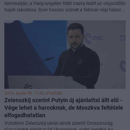
terminálján, a Harg-szigeten több napra leállt az olajszállító
hajók rakodása. Ilyen hosszú szünet a február végi háború
kitörése óta nem fordult elő. A jelek szerint az amerikai
haditengerészeti blokád egyre komolyabb nyomás alá
helyezi Teherán olajiparát - számolt be a
Bloomberg
.
2026. április 30. 17:42 | Portfolio
Zelenszkij szerint Putyin új ajánlattal állt elő -
Vége lehet a harcoknak, de Moszkva feltétele
elfogadhatatlan
Volodimir Zelenszkij ukrán elnök szerint Oroszország
tűzszünetet ajánlhat fel Ukrajnának, azért cserébe, ha