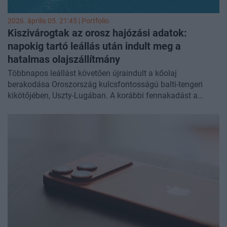
2026. április 05. 21:45 | Portfolio
Kiszivárogtak az orosz hajózási adatok:
napokig tartó leállás után indult meg a
hatalmas olajszállítmány
Többnapos leállást követően újraindult a kőolaj
berakodása Oroszország kulcsfontosságú balti-tengeri
kikötőjében, Uszty-Lugában. A korábbi fennakadást a
térséget érő ukrán dróntámadások okozták,