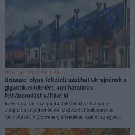
keresletet teremt a tajvani csipek iránt.
2026. április 29. 07:25 | Portfolio
Brüsszel olyan feltételt szabhat Ukrajnának a
gigantikus hitelért, ami hatalmas
felháborodást válthat ki
Az Európai Unió szigorúbb feltételekhez kötheti az
Ukrajnának nyújtott 90 milliárd eurós hitelkeretének
folyósítását. A Bloomberg értesülései szerint az egyes
kifizetések feltétele egy olyan adómódosítás bevezetése
lenne, amely a helyi vállalkozások körében rendkívül