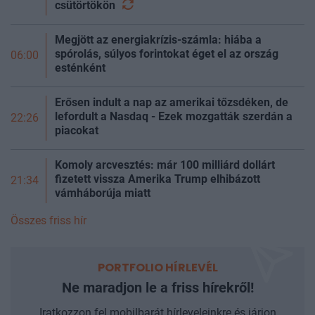
csütörtökön
Megjött az energiakrízis-számla: hiába a
spórolás, súlyos forintokat éget el az ország
06:00
esténként
Erősen indult a nap az amerikai tőzsdéken, de
lefordult a Nasdaq - Ezek mozgatták szerdán a
22:26
piacokat
Komoly arcvesztés: már 100 milliárd dollárt
fizetett vissza Amerika Trump elhibázott
21:34
vámháborúja miatt
Összes friss hír
PORTFOLIO HÍRLEVÉL
Ne maradjon le a friss hírekről!
Iratkozzon fel mobilbarát hírleveleinkre és járjon