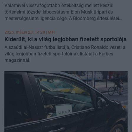
Valamivel visszafogottabb értékeltség mellett készül
történelmi tőzsdei kibocsátásra Elon Musk űripari és
mesterségesintelligencia cége. A Bloomberg értesülései
szerint a SpaceX jelenleg legalább 1800 milliárd dolláros
vállalatértékkel számol az IPO során, ami ugyan minden
2026. május 23. 14:28 |
MTI
idők legnagyobb tőzsdei bevezetését jelentheti, de elmarad
Kiderült, ki a világ legjobban fizetett sportolója
a néhány hete még emlegetett 2000 milliárd dollár feletti
A szaúdi al-Nasszr futballistája, Cristiano Ronaldo vezeti a
mérettől.
világ legjobban fizetett sportolóinak listáját a Forbes
magazinnál.