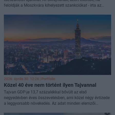
feloldják a Moszkvára kihelyezett szankciókat - írta az
Ukrinform
.
2026. április 30. 12:26 | Portfolio
Közel 40 éve nem történt ilyen Tajvannal
Tajvan GDP-je 13,7 százalékkal bővült az első
negyedévben éves összevetésben, ami közel négy évtizede
a leggyorsabb növekedés. Az adat minden elemzői
várakozást felülmúlt, és megerősítette, hogy a globális
mesterségesintelligencia-építkezés továbbra is masszív