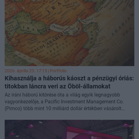
népszerűtlen.
2026. április 23. 17:15 | Portfolio
Kihasználja a háborús káoszt a pénzügyi óriás:
titokban láncra veri az Öböl-államokat
Az iráni háború kitörése óta a világ egyik legnagyobb
vagyonkezelője, a Pacific Investment Management Co.
(Pimco) több mint 10 milliárd dollár értékben vásárolt
zártkörűen kibocsátott kötvényeket az Öböl-államoktól.
Ezek az országok a konfliktus gazdasági következményeire
készülve igyekeznek pénzügyi tartalékokat felhalmozni,
ezért a drágább, de biztosabb pénzügyi forrásszerzéstől