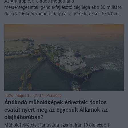
Az Anthropic, a Claude mögött álló
mesterségesintelligencia-fejlesztő cég legalább 30 milliárd
dolláros tőkebevonásról tárgyal a befektetőkkel. Ez lehet a
vállalat eddigi legnagyobb finanszírozási köre, amellyel a
cég értékeltsége meghaladhatja a 900 milliárd dollárt -
írja
a Bloomberg.
2026. május 12. 21:14 | Portfolio
Árulkodó műholdképek érkeztek: fontos
csatát nyert meg az Egyesült Államok az
olajháborúban?
Műholdfelvételek tanúsága szerint Irán fő olajexport-