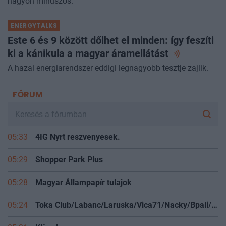
nagyon mínuszos.
ENERGYTALKS
Este 6 és 9 között dőlhet el minden: így feszíti
ki a kánikula a magyar
áramellátást
A hazai energiarendszer eddigi legnagyobb tesztje zajlik.
FÓRUM
05:33
4IG Nyrt reszvenyesek.
05:29
Shopper Park Plus
05:28
Magyar Állampapír tulajok
05:24
Toka Club/Labanc/Laruska/Vica71/Nacky/Bpali/Oldrider/Josefernando/Mcbull/Kawaszabi