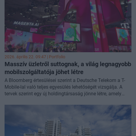
sem zárkóznak el – írja a
Bloomberg
.
2026. április 22. 09:47 | Portfolio
Masszív üzletről suttognak, a világ legnagyobb
mobilszolgáltatója jöhet létre
A Bloomberg értesülései szerint a Deutsche Telekom a T-
Mobile-lal való teljes egyesülés lehetőségét vizsgálja. A
tervek szerint egy új holdingtársaság jönne létre, amely
vételi ajánlatot tenne mindkét cég papírjaira.