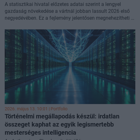
A statisztikai hivatal előzetes adatai szerint a lengyel
gazdaság növekedése a vártnál jobban lassult 2026 első
negyedévében. Ez a fejlemény jelentősen megnehezítheti a
jegybank döntését a kamatemelés időzítéséről - írta a
Bloomberg
.
2026. május 13. 10:01 | Portfolio
Történelmi megállapodás készül: irdatlan
összeget kaphat az egyik legismertebb
mesterséges intelligencia