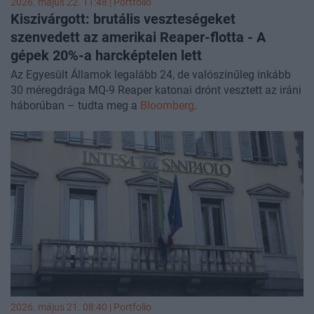
2026. május 22. 11:48 | Portfolio
Kiszivárgott: brutális veszteségeket
szenvedett az amerikai Reaper-flotta - A
gépek 20%-a harcképtelen lett
Az Egyesült Államok legalább 24, de valószínűleg inkább
30 méregdrága MQ-9 Reaper katonai drónt vesztett az iráni
háborúban – tudta meg a
Bloomberg
.
2026. május 21. 08:40 | Portfolio