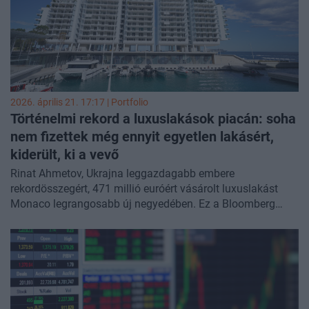
2026. április 21. 17:17 | Portfolio
Történelmi rekord a luxuslakások piacán: soha
nem fizettek még ennyit egyetlen lakásért,
kiderült, ki a vevő
Rinat Ahmetov, Ukrajna leggazdagabb embere
rekordösszegért, 471 millió euróért vásárolt luxuslakást
Monaco legrangosabb új negyedében. Ez a Bloomberg
Businessweek kutatásából derült ki, amely a hercegség
ingatlan-nyilvántartásán és kiszivárgott dokumentumokon
alapul.