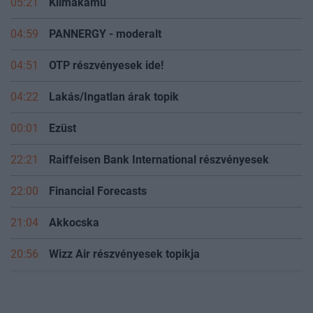
05:21
Klímakamu
04:59
PANNERGY - moderalt
04:51
OTP részvényesek ide!
04:22
Lakás/Ingatlan árak topik
00:01
Ezüst
22:21
Raiffeisen Bank International részvényesek
22:00
Financial Forecasts
21:04
Akkocska
20:56
Wizz Air részvényesek topikja