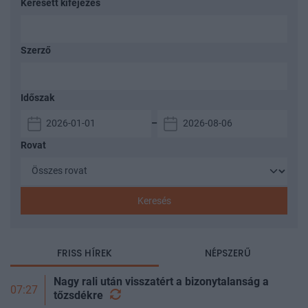
Keresett kifejezés
Szerző
Időszak
–
Rovat
Keresés
FRISS HÍREK
NÉPSZERŰ
Nagy rali után visszatért a bizonytalanság a
07:27
tőzsdékre