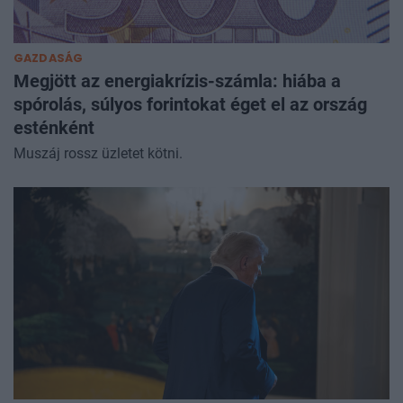
GAZDASÁG
Megjött az energiakrízis-számla: hiába a
spórolás, súlyos forintokat éget el az ország
esténként
Muszáj rossz üzletet kötni.