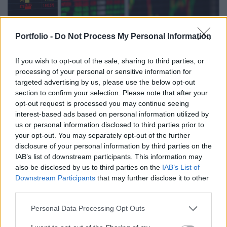
Portfolio -
Do Not Process My Personal Information
If you wish to opt-out of the sale, sharing to third parties, or
2026. április 17. 10:36 | Portfolio
processing of your personal or sensitive information for
Ennyi volt az év az európai tőzsdéknek? A
targeted advertising by us, please use the below opt-out
profik szerint nem sok szufla maradt a piacban
section to confirm your selection. Please note that after your
opt-out request is processed you may continue seeing
Számos elemző szerint az európai részvénypiacok előtt
interest-based ads based on personal information utilized by
nem sok tér maradt az emelkedésre az idei évben. A
us or personal information disclosed to third parties prior to
túlságosan optimista eredményvárakozások lefelé történő
your opt-out. You may separately opt-out of the further
korrekciója, az iráni konfliktus miatt megugrott energiaárak
disclosure of your personal information by third parties on the
és a befektetők óvatossága egyaránt fékezi a szárnyalást -
IAB’s list of downstream participants. This information may
írta meg a
Bloomberg
.
also be disclosed by us to third parties on the
IAB’s List of
Downstream Participants
that may further disclose it to other
Hasonló témákról is szó lesz következő befektetési
third parties.
konferenciánkon, május 12-én jön a
Portfolio Investment
Day 2026
. Ne hagyja ki az év egyik legizgalmasabb
Personal Data Processing Opt Outs
befektetési eseményét!
Jelentkezés itt
.