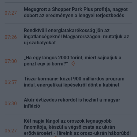
Megugrott a Shopper Park Plus profitja, nagyot
07:27
dobott az eredményen a lengyel terjeszkedés
Rendkívüli energiatakarékosság jön az
ingatlancégeknél Magyarországon: mutatjuk az
07:26
új szabályokat
„Ha egy lángos 2000 forint, miért sajnáljuk a
07:00
pénzt egy jó
borra?”
Tisza-kormány: közel 900 milliárdos program
06:57
indul, energetikai lépésekről dönt a kabinet
Akár évtizedes rekordot is hozhat a magyar
06:30
infláció
Két napja lángol az oroszok legnagyobb
finomítója, készül a végső csata az ukrán
06:27
erődvárosért - Híreink az orosz-ukrán háborúból