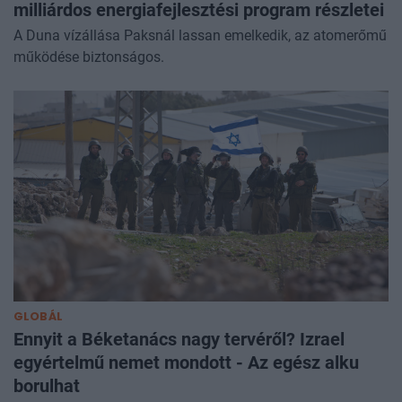
milliárdos energiafejlesztési program részletei
A Duna vízállása Paksnál lassan emelkedik, az atomerőmű
működése biztonságos.
GLOBÁL
Ennyit a Béketanács nagy tervéről? Izrael
egyértelmű nemet mondott - Az egész alku
borulhat