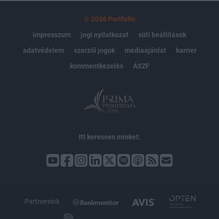
© 2026 Portfolio
impresszum
jogi nyilatkozat
süti beállítások
adatvédelem
szerzői jogok
médiaajánlat
karrier
kommentkezelés
ÁSZF
Itt keressen minket:
Partnereink