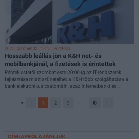
2025. október 03. 15:15 | Portfolio
Hosszabb leállás jön a K&H net- és
mobilbankjánál, a fizetések is érintettek
Péntek estétől szombat este 20:00-ig az IT-rendszerek
fejlesztése miatt szünetelhet a K&H több szolgáltatása a
bank elektronikus csatornáin, azaz internetbanki és
mobilbanki alkalmazásában - írja a
HVG.
1
2
3
...
18
CÍMLAPRÓL AJÁNLJUK