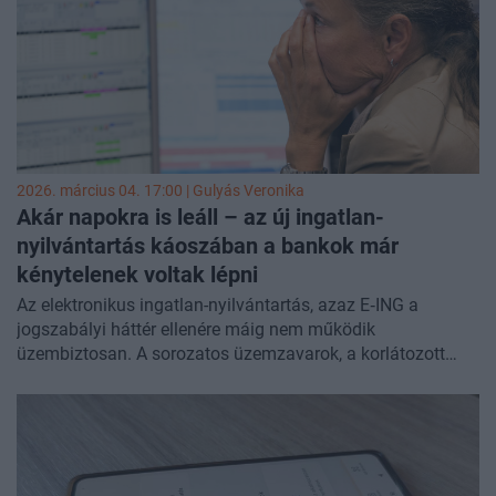
2026. március 04. 17:00 |
Gulyás Veronika
Akár napokra is leáll – az új ingatlan-
nyilvántartás káoszában a bankok már
kénytelenek voltak lépni
Az elektronikus ingatlan-nyilvántartás, azaz E‑ING a
jogszabályi háttér ellenére máig nem működik
üzembiztosan. A sorozatos üzemzavarok, a korlátozott
funkcionalitás és a gyakori leállások nemcsak az ügyvédek
és a magánszemélyek munkáját nehezítik, hanem a
bankokat is eljárásrendjük módosítására kényszerítik,
miközben az ingatlanpiac volumene évről-évre
dinamikusan nő. A rendszerrel kapcsolatban még