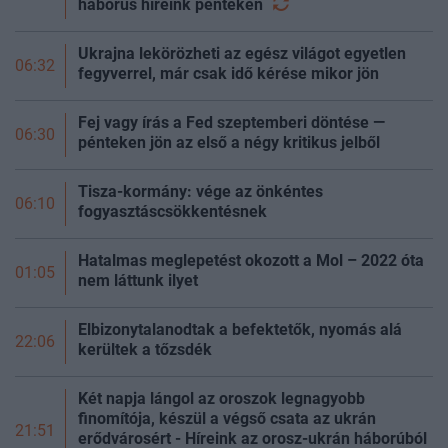
háborús híreink
pénteken
Ukrajna lekörözheti az egész világot egyetlen
06:32
fegyverrel, már csak idő kérése mikor jön
Fej vagy írás a Fed szeptemberi döntése —
06:30
pénteken jön az első a négy kritikus jelből
Tisza-kormány: vége az önkéntes
06:10
fogyasztáscsökkentésnek
Hatalmas meglepetést okozott a Mol – 2022 óta
01:05
nem láttunk ilyet
Elbizonytalanodtak a befektetők, nyomás alá
22:06
kerültek a
tőzsdék
Két napja lángol az oroszok legnagyobb
finomítója, készül a végső csata az ukrán
21:51
erődvárosért - Híreink az orosz-ukrán háborúból