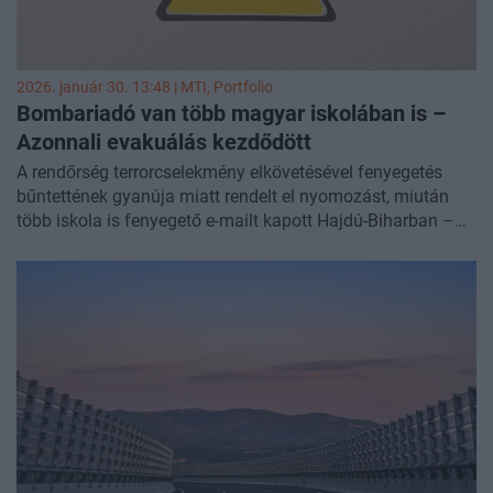
2026. január 30. 13:48 |
MTI
, Portfolio
Bombariadó van több magyar iskolában is –
Azonnali evakuálás kezdődött
A rendőrség terrorcselekmény elkövetésével fenyegetés
bűntettének gyanúja miatt rendelt el nyomozást, miután
több iskola is fenyegető e-mailt kapott Hajdú-Biharban –
közölte a vármegyei rendőr-főkapitányság pénteken a
police.hu
oldalon. FRISSÍTÉS!!! Az ORFK tájékoztatása
szerint ukrán nyelvű fenyegető e-mailek érkeztek az
iskoláknak.