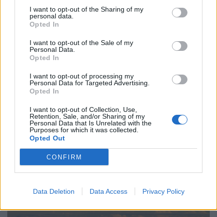
I want to opt-out of the Sharing of my
personal data.
Opted In
I want to opt-out of the Sale of my
Personal Data.
Opted In
I want to opt-out of processing my
Personal Data for Targeted Advertising.
Opted In
2025. október 31. 09:14 | Portfolio
I want to opt-out of Collection, Use,
Karbantartás jön az Ügyfélkapunál, erre kell
Retention, Sale, and/or Sharing of my
Personal Data that Is Unrelated with the
figyelni
Purposes for which it was collected.
Opted Out
November elsején késő estétől 16 óráig karbantartási
munkálatokat végeznek az Ügyfélkapu (Központi
CONFIRM
Ügyfélregisztációs Nyilvántartás - KÜNY) rendszeren, ez idő
alatt nem lesz elérhető a Központi Azonosítási Ügynökön
(KAÜ) keresztüli, DÁP alkalmazással történő bejelentkezés.
Data Deletion
Data Access
Privacy Policy