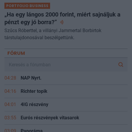
PORTFOLIO BUSINESS
„Ha egy lángos 2000 forint, miért sajnáljuk a
pénzt egy jó
borra?”
Szűcs Róberttel, a villányi Jammertal Borbirtok
társtulajdonosával beszélgettünk.
FÓRUM
04:28
NAP Nyrt.
04:16
Richter topik
04:01
4IG részvény
03:55
Eurós részvények vitasarok
03:09
Panoráma