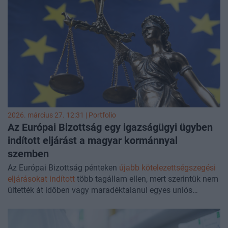
2026. március 27. 12:31 | Portfolio
Az Európai Bizottság egy igazságügyi ügyben
indított eljárást a magyar kormánnyal
szemben
Az Európai Bizottság pénteken
újabb kötelezettségszegési
eljárásokat indított
több tagállam ellen, mert szerintük nem
ültették át időben vagy maradéktalanul egyes uniós
irányelvek szabályait a nemzeti jogba. Magyarország a
digitális bizonyítékokhoz való gyorsabb hatósági
hozzáférést célzó e‑evidence irányelv miatt került a