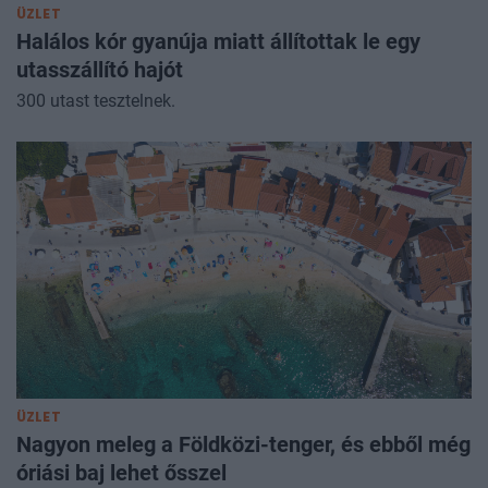
ÜZLET
Halálos kór gyanúja miatt állítottak le egy
utasszállító hajót
300 utast tesztelnek.
ÜZLET
Nagyon meleg a Földközi-tenger, és ebből még
óriási baj lehet ősszel