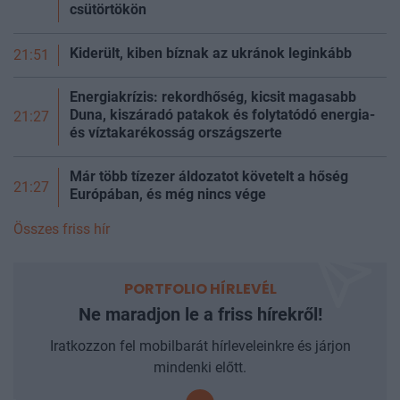
csütörtökön
Kiderült, kiben bíznak az ukránok leginkább
21:51
Energiakrízis: rekordhőség, kicsit magasabb
Duna, kiszáradó patakok és folytatódó energia-
21:27
és víztakarékosság
országszerte
Már több tízezer áldozatot követelt a hőség
21:27
Európában, és még nincs vége
Összes friss hír
PORTFOLIO HÍRLEVÉL
Ne maradjon le a friss hírekről!
Iratkozzon fel mobilbarát hírleveleinkre és járjon
mindenki előtt.