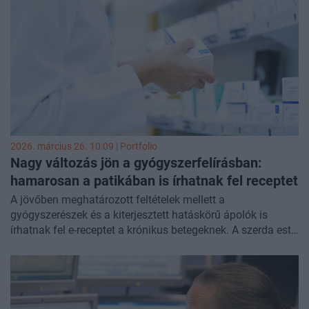
Bizottság célkeresztjébe: Brüsszel úgy látja, Budapest nem
jelezte a február 18-i határidőre a direktíva teljes
átültetését.
2026. március 26. 10:09 | Portfolio
Nagy változás jön a gyógyszerfelírásban:
hamarosan a patikában is írhatnak fel receptet
A jövőben meghatározott feltételek mellett a
gyógyszerészek és a kiterjesztett hatáskörű ápolók is
írhatnak fel e-receptet a krónikus betegeknek. A szerda este
megjelent belügyminiszteri rendelet célja a
gyógyszerellátás folyamatosságának biztosítása. Az új
szabályozás 180 nap múlva lép hatályba - írta meg a
HVG
,
a
Magyar Közlönyben
megjelent rendelet alapján.