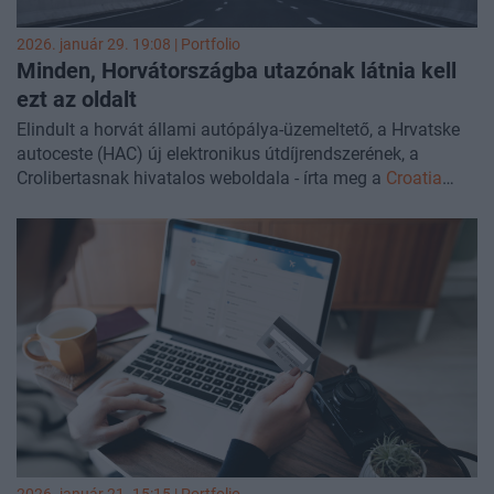
2026. január 29. 19:08 | Portfolio
Minden, Horvátországba utazónak látnia kell
ezt az oldalt
Elindult a horvát állami autópálya-üzemeltető, a Hrvatske
autoceste (HAC) új elektronikus útdíjrendszerének, a
Crolibertasnak hivatalos weboldala - írta meg a
Croatia
Week
.