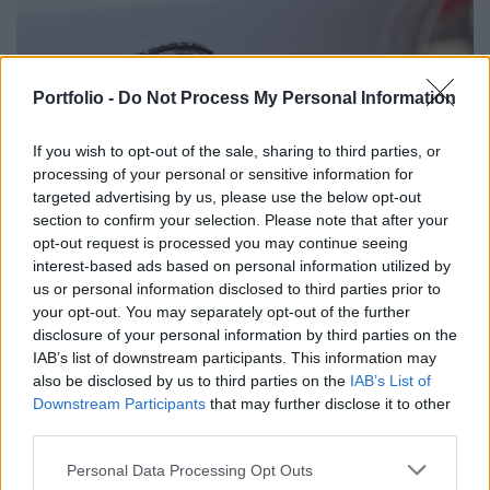
Portfolio -
Do Not Process My Personal Information
If you wish to opt-out of the sale, sharing to third parties, or
processing of your personal or sensitive information for
targeted advertising by us, please use the below opt-out
section to confirm your selection. Please note that after your
opt-out request is processed you may continue seeing
interest-based ads based on personal information utilized by
2025. november 03. 17:36 | Portfolio
us or personal information disclosed to third parties prior to
Halálos csapda lett a Tesla: családok perelnek
your opt-out. You may separately opt-out of the further
a bezáródó ajtók miatt
disclosure of your personal information by third parties on the
Wisconsinban pert indítottak a Tesla ellen egy tavaly
IAB’s list of downstream participants. This information may
novemberi baleset miatt, amelyben öt ember meghalt, a
also be disclosed by us to third parties on the
IAB’s List of
Downstream Participants
that may further disclose it to other
felperesek szerint az elektronikus ajtózárak
third parties.
megakadályozták a menekülést, miközben az akkumulátor
kigyulladt -
írja a Bloomberg.
Personal Data Processing Opt Outs