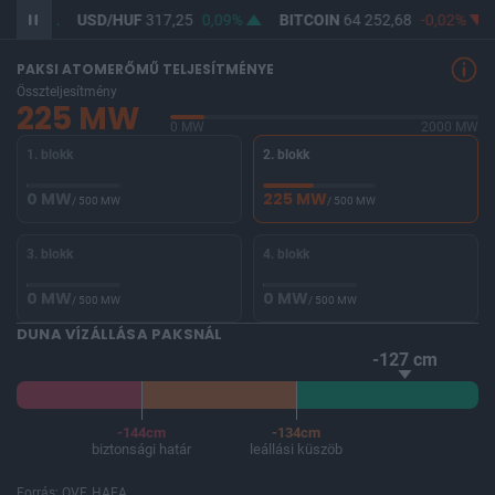
USD/HUF
317,25
0,09%
BITCOIN
64 252,68
-0,02%
BUX
146 
PAKSI ATOMERŐMŰ TELJESÍTMÉNYE
Összteljesítmény
225 MW
0 MW
2000 MW
1. blokk
2. blokk
0 MW
225 MW
/ 500 MW
/ 500 MW
3. blokk
4. blokk
0 MW
0 MW
/ 500 MW
/ 500 MW
DUNA VÍZÁLLÁSA PAKSNÁL
-127 cm
-144cm
-134cm
biztonsági határ
leállási küszöb
Forrás: OVF, HAEA