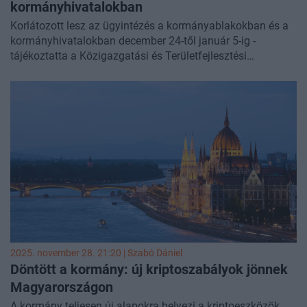
kormányhivatalokban
Korlátozott lesz az ügyintézés a kormányablakokban és a
kormányhivatalokban december 24-től január 5-ig -
tájékoztatta a Közigazgatási és Területfejlesztési
Minisztérium szombaton az MTI-t.
2025. november 28. 21:20 |
Szabó Dániel
Döntött a kormány: új kriptoszabályok jönnek
Magyarországon
A kormány teljesen új alapokra helyezi a kriptoeszközök