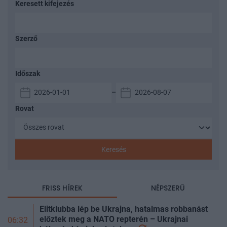
Keresett kifejezés
Szerző
Időszak
–
Rovat
Keresés
FRISS HÍREK
NÉPSZERŰ
Elitklubba lép be Ukrajna, hatalmas robbanást
előztek meg a NATO repterén – Ukrajnai
06:32