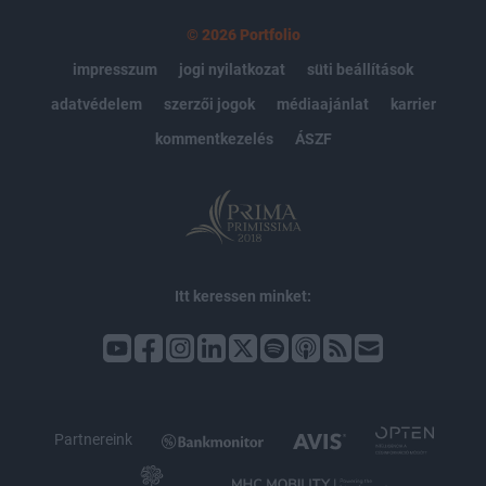
© 2026 Portfolio
impresszum
jogi nyilatkozat
süti beállítások
adatvédelem
szerzői jogok
médiaajánlat
karrier
kommentkezelés
ÁSZF
Itt keressen minket:
Partnereink