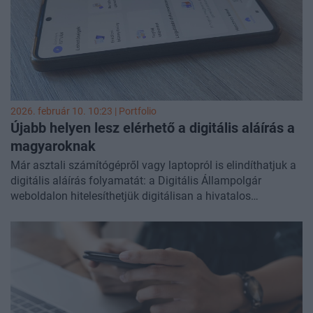
korábban kezdett vizsgálódni az OLAF, erről
itt írtunk
.
2026. február 10. 10:23 | Portfolio
Újabb helyen lesz elérhető a digitális aláírás a
magyaroknak
Már asztali számítógépről vagy laptopról is elindíthatjuk a
digitális aláírás folyamatát: a Digitális Állampolgár
weboldalon hitelesíthetjük digitálisan a hivatalos
dokumentumainkat - dírja a Digitális Magyarország
Ügynökség.