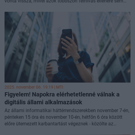
vonta vissza, mivel azok többszöri felhívás ellenére sem
teljesítették jegybank határozattal elrendelt rendkívüli
adatszolgáltatási kötelezettségeiket - közölte a felügyelet.
2025. november 06. 19:19 |
MTI
Figyelem! Napokra elérhetetlenné válnak a
digitális állami alkalmazások
Az állami informatikai háttérrendszerekben november 7-én,
pénteken 15 óra és november 10-én, hétfőn 6 óra között
előre ütemezett karbantartást végeznek - közölte az
Energiaügyi Minisztérium (EM) csütörtökön az MTI-vel.