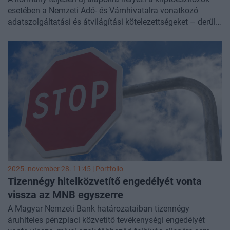
esetében a Nemzeti Adó- és Vámhivatalra vonatkozó
adatszolgáltatási és átvilágítási kötelezettségeket – derül
ki a péntek este a
Magyar Közlönyben megjelent
rendeletből
. A NAV hatósági eszköztára is jelentősen bővül.
2025. november 28. 11:45 | Portfolio
Tizennégy hitelközvetítő engedélyét vonta
vissza az MNB egyszerre
A Magyar Nemzeti Bank határozataiban tizennégy
áruhiteles pénzpiaci közvetítő tevékenységi engedélyét