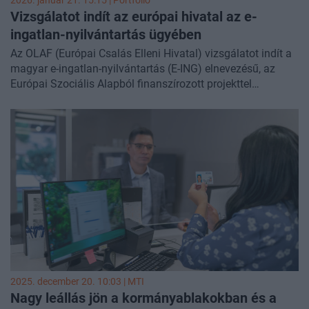
2026. január 21. 15:15 | Portfolio
Vizsgálatot indít az európai hivatal az e-
ingatlan-nyilvántartás ügyében
Az OLAF (Európai Csalás Elleni Hivatal) vizsgálatot indít a
magyar e-ingatlan-nyilvántartás (E-ING) elnevezésű, az
Európai Szociális Alapból finanszírozott projekttel
kapcsolatban – olvasható abban a válaszlevélben, amelyet
a hivatal küldött Hadházy Ákos független országgyűlési
képviselőnek.
2025. december 20. 10:03 |
MTI
Nagy leállás jön a kormányablakokban és a