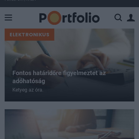
A Paksi Atomerőmű összteljesítménye 225 MW. A Duna vízállá
ELEKTRONIKUS
Fontos határidőre figyelmeztet az
adóhatóság
Ketyeg az óra.