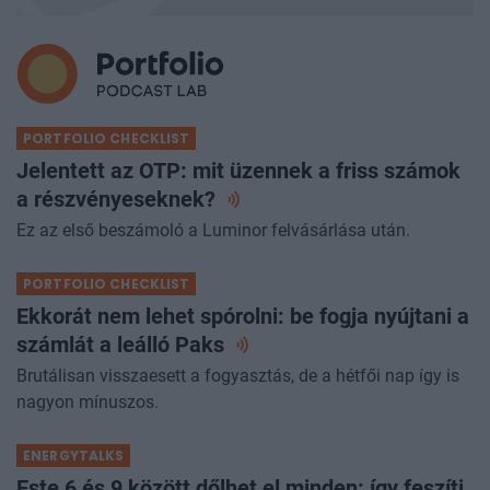
PORTFOLIO CHECKLIST
Jelentett az OTP: mit üzennek a friss számok
a
részvényeseknek?
Ez az első beszámoló a Luminor felvásárlása után.
PORTFOLIO CHECKLIST
Ekkorát nem lehet spórolni: be fogja nyújtani a
számlát a leálló
Paks
Brutálisan visszaesett a fogyasztás, de a hétfői nap így is
nagyon mínuszos.
ENERGYTALKS
Este 6 és 9 között dőlhet el minden: így feszíti