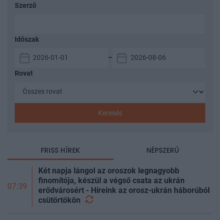
Szerző
Időszak
–
Rovat
Keresés
FRISS HÍREK
NÉPSZERŰ
Két napja lángol az oroszok legnagyobb
finomítója, készül a végső csata az ukrán
07:39
erődvárosért - Híreink az orosz-ukrán háborúból
csütörtökön