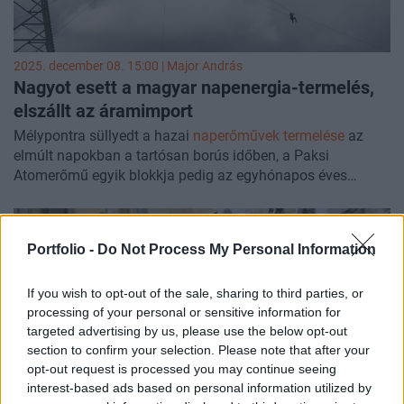
2025. december 08. 15:00 |
Major András
Nagyot esett a magyar napenergia-termelés,
elszállt az áramimport
Mélypontra süllyedt a hazai
naperőművek termelése
az
elmúlt napokban a tartósan borús időben, a Paksi
Atomerőmű egyik blokkja pedig az egyhónapos éves
főjavítás
miatt már november közepén kiesett a
termelésből, így alaposan
megemelkedett
a
villamosenergia-ellátás importigénye. Önmagában az
Portfolio -
Do Not Process My Personal Information
áramimport a jól összekapcsolt, rendszerint megfelelő
kínálattal rendelkező európai villamosenergia-rendszerben
If you wish to opt-out of the sale, sharing to third parties, or
nem jelent problémát, azonban az importarány elszállása
processing of your personal or sensitive information for
az ország energiaszámlája, ellátásbiztonsága és
targeted advertising by us, please use the below opt-out
energiafüggetlensége szempontjából sem kedvező
section to confirm your selection. Please note that after your
fejlemény - különösen az év legnagyobb fogyasztású
opt-out request is processed you may continue seeing
időszakában. A következő hetekben ugyan a sokéves
interest-based ads based on personal information utilized by
átlagnál enyhébb időjárás várható, de az időjárási