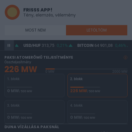
FRISSS APP!
Tény, elemzés, vélemény
MOST NEM
LETÖLTÖM
USD/HUF
313,75
0,21%
BITCOIN
64 901,08
0,46%
BUX
0
PAKSI ATOMERŐMŰ TELJESÍTMÉNYE
Összteljesítmény
226 MW
0 MW
2000 MW
1. blokk
2. blokk
0 MW
226 MW
/ 500 MW
/ 500 MW
3. blokk
4. blokk
0 MW
0 MW
/ 500 MW
/ 500 MW
DUNA VÍZÁLLÁSA PAKSNÁL