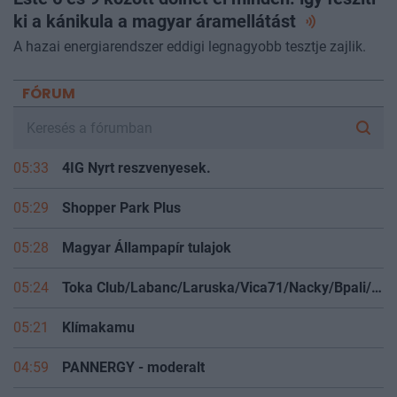
ki a kánikula a magyar
áramellátást
A hazai energiarendszer eddigi legnagyobb tesztje zajlik.
FÓRUM
05:33
4IG Nyrt reszvenyesek.
05:29
Shopper Park Plus
05:28
Magyar Állampapír tulajok
05:24
Toka Club/Labanc/Laruska/Vica71/Nacky/Bpali/Oldrider/Josefernando/Mcbull/Kawaszabi
05:21
Klímakamu
04:59
PANNERGY - moderalt