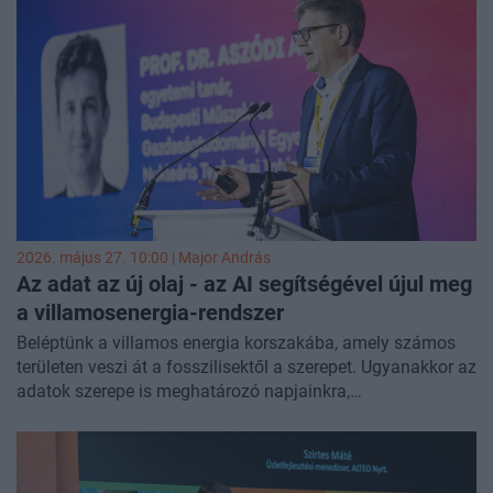
százalékkal is nőhet az ipari beruházások, adatközpontok
és az elektromobilitás terjedése miatt. Egy szakértő szerint
a helyzet megoldásához arra van szükség, hogy a
megújuló erőműveknek passzív termelőkből aktív, piacra
reagáló szereplőkké kell válniuk, ahol a termelés, tárolás és
időzített értékesítés integrált rendszert alkot.
2026. május 27. 10:00 |
Major András
Az adat az új olaj - az AI segítségével újul meg
a villamosenergia-rendszer
Beléptünk a villamos energia korszakába, amely számos
területen veszi át a fosszilisektől a szerepet. Ugyanakkor az
adatok szerepe is meghatározó napjainkra,
felmérhetetlenül sok adatot kell kezelni, és ez csak
növekedni fog, amihez új megközelítés kell. Az
algoritmusok több célra jól használhatóak az
energetikában, de az adatok minősége, mennyisége