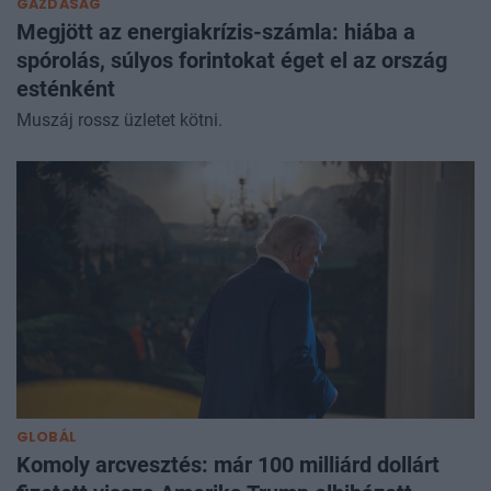
GAZDASÁG
Megjött az energiakrízis-számla: hiába a
spórolás, súlyos forintokat éget el az ország
esténként
Muszáj rossz üzletet kötni.
GLOBÁL
Komoly arcvesztés: már 100 milliárd dollárt