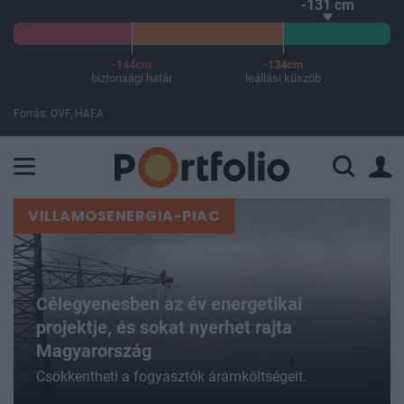
-131 cm
-144cm
-134cm
biztonsági határ
leállási küszöb
Forrás: OVF, HAEA
A Paksi Atomerőmű összteljesítménye 226 MW. A Duna vízállá
VILLAMOSENERGIA-PIAC
Célegyenesben az év energetikai
projektje, és sokat nyerhet rajta
Magyarország
Csökkentheti a fogyasztók áramköltségeit.