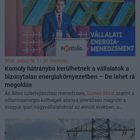
meghatározó - mondta Aszódi Attila, a Budapesti Műszaki
és Gazdaságtudományi Egyetem Nukleáris Technikai
Intézet professzora a Portfolio AI in Energy 2026
konferenciáján.
2026. május 06. 11:50 | Portfolio
Komoly hátrányba kerülhetnek a vállalatok a
bizonytalan energiakörnyezetben – De lehet rá
megoldás
Az Alteo üzletfejlesztési menedzsere,
Szirtes Máté
szerint a
villamosenergia-költségek aránya jelentősen megnőtt a
magyar ipari nagyvállalatoknál az elmúlt években, a
holisztikus energiastratégia hiánya ezért ma már komoly
versenyhátrányt jelent. Az Alteo komplex aggregátori-
kereskedői szolgáltatásával pontos menetrendezést és
valós idejű szabályozást kínál, ami optimalizált ellátási