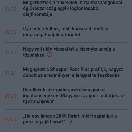
Megérkeztek a felvételek: hatalmas lángokkal
ég Oroszország egyik legfontosabb
07:39
olajfinomítója
Gyűlnek a felhők, több kockázat miatt is
07:36
megrángathatják a forintot
Nagy rali után visszatért a bizonytalanság a
07:27
tőzsdékre
Megugrott a Shopper Park Plus profitja, nagyot
07:27
dobott az eredményen a lengyel terjeszkedés
Rendkívüli energiatakarékosság jön az
ingatlancégeknél Magyarországon: mutatjuk az
07:26
új szabályokat
„Ha egy lángos 2000 forint, miért sajnáljuk a
07:00
pénzt egy jó
borra?”