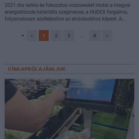
2021 óta tartós és fokozatos visszaesést mutat a magyar
energiatőzsde határidős szegmense, a HUDEX forgalma,
folyamatosan alulteljesítve az elvárásokhoz képest. A
megszűnő HUDEX kilátásait a kezdetektől beárnyékolta,
hogy a platform 2017-es alapításával közel egy időben
1
2
3
...
8
jelentős változás történt a régióban a határidős
energiapiacok tekintetében, és egy utóbbi cégcsoport
szintű átalakulás sem feltétlen segítette a talpon maradást.
A HUDEX - melynek célja indulásakor még az volt, hogy a
régió vezető áram és gáztőzsdéjévé váljon - megszűnése
CÍMLAPRÓL AJÁNLJUK
jelentős piaci következményeket is vonhat maga után.