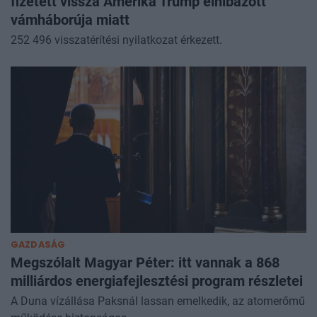
fizetett vissza Amerika Trump elhibázott
vámháborúja miatt
252 496 visszatérítési nyilatkozat érkezett.
GAZDASÁG
Megszólalt Magyar Péter: itt vannak a 868
milliárdos energiafejlesztési program részletei
A Duna vízállása Paksnál lassan emelkedik, az atomerőmű