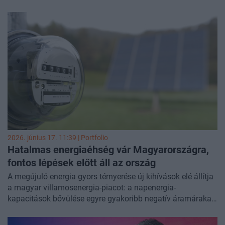
órákban 500 euró/MWh környékére kúsznak fel a másnapi
áramárak. Az extrém jegyzéseket egyszerre több tényező
hajtja, köztük az alacsony szélerőművi termelés és az idei
nyár első nagyobb hőhulláma.
2026. június 17. 11:39 | Portfolio
Hatalmas energiaéhség vár Magyarországra,
fontos lépések előtt áll az ország
A megújuló energia gyors térnyerése új kihívások elé állítja
a magyar villamosenergia-piacot: a napenergia-
kapacitások bővülése egyre gyakoribb negatív áramárakat
és növekvő volatilitást eredményez. Ráadásul
Magyarország energiaigénye az évtized végéig akár 20-30