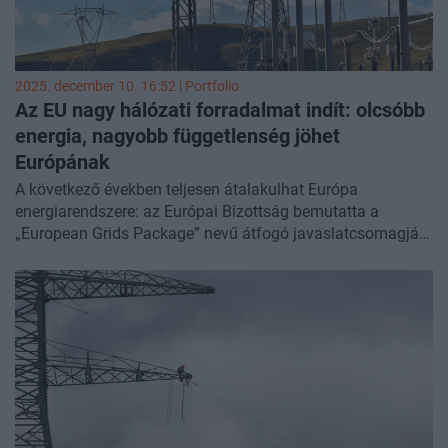
2025. december 10. 16:52 | Portfolio
Az EU nagy hálózati forradalmat indít: olcsóbb
energia, nagyobb függetlenség jöhet
Európának
A következő években teljesen átalakulhat Európa
energiarendszere: az Európai Bizottság bemutatta a
„European Grids Package” nevű átfogó javaslatcsomagját,
amely egyszerre kezelné a kontinens villamosenergia-
hálózatának krónikus fejlesztési igényét, a megújuló
kapacitások integrációjának akadályait, a lassú
engedélyezést, a külföldi energiafüggést és a magas
áramárakat. Emellé az unió egy új zászlóshajó-
kezdeményezést is útjára indított: Energy Highways, amely
nyolc kiemelt határkeresztező energiaprojekt gyorsított
megvalósítását célozza.