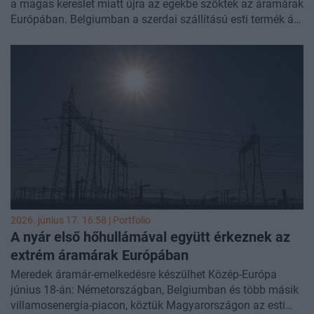
a magas kereslet miatt újra az egekbe szöktek az áramárak
Európában. Belgiumban a szerdai szállítású esti termék ára
elérte az elképesztő 1038 euró/MWh-t, miközben
Németországban egy napig tartott a történelmi rekord.
2026. június 17. 16:58 | Portfolio
A nyár első hőhullámával együtt érkeznek az
extrém áramárak Európában
Meredek áramár-emelkedésre készülhet Közép-Európa
június 18-án: Németországban, Belgiumban és több másik
villamosenergia-piacon, köztük Magyarországon az esti