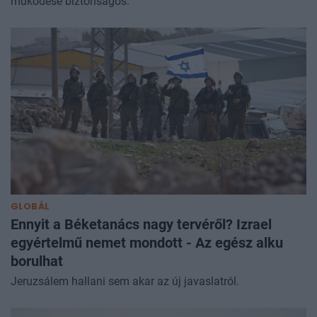
működése biztonságos.
GLOBÁL
Ennyit a Béketanács nagy tervéről? Izrael
egyértelmű nemet mondott - Az egész alku
borulhat
Jeruzsálem hallani sem akar az új javaslatról.