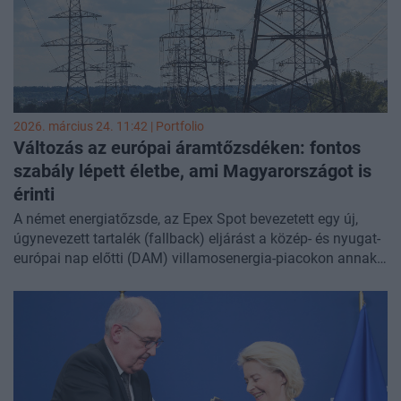
2026. március 24. 11:42 | Portfolio
Változás az európai áramtőzsdéken: fontos
szabály lépett életbe, ami Magyarországot is
érinti
A német energiatőzsde, az Epex Spot bevezetett egy új,
úgynevezett tartalék (fallback) eljárást a közép- és nyugat-
európai nap előtti (DAM) villamosenergia-piacokon annak
érdekében, hogy részleges piacszétkapcsolódás esetén
elkerülhetők legyenek a szélsőséges árkülönbségek az
egyes tőzsdék között - írta meg a Montel.