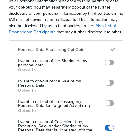
us or personal information disclosed to third parties prior to
körülmények kedvezőtlen alakulása extrém magasságokba
your opt-out. You may separately opt-out of the further
lökheti Magyarország áramimportigényét.
2025. november 28. 06:00 |
Major András
disclosure of your personal information by third parties on the
Kiderült, hogy mi lenne Európával, ha az orosz
IAB’s list of downstream participants. This information may
gáz egy csettintésre eltűnne
also be disclosed by us to third parties on the
IAB’s List of
Downstream Participants
that may further disclose it to other
Az európai és hazai villamosenergia- és földgázrendszer
third parties.
felkészült a megemelkedett téli igények kielégítésére, de
akadnak azért bizonyos kockázatok. Magyarországon új
Personal Data Processing Opt Outs
csúcsra nőhet a villamosenergia-rendszer terhelése, a
legkedvezőtlenebb forgatókönyv megvalósulása esetén
I want to opt-out of the Sharing of my
pedig az ország importigénye jelentősen megugrana, és az
personal data.
Opted In
olajembargónak, illetve egy esetleges új földgázválságnak
is előre nem látható hatásai lehetnek az ellátásra,
I want to opt-out of the Sale of my
miközben a magyar földgáztárolókban télre felépített
Personal Data.
Opted In
tartalék legalább hét éve nem volt olyan alacsony, mint
jelenleg.
I want to opt-out of processing my
Personal Data for Targeted Advertising.
Opted In
I want to opt-out of Collection, Use,
Retention, Sale, and/or Sharing of my
Personal Data that Is Unrelated with the
2025. november 25. 10:09 | Portfolio