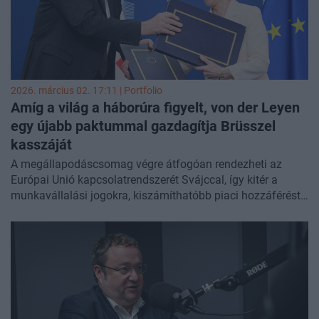
2026. március 02. 17:11 | Portfolio
Amíg a világ a háborúra figyelt, von der Leyen
egy újabb paktummal gazdagítja Brüsszel
kasszáját
A megállapodáscsomag végre átfogóan rendezheti az
Európai Unió kapcsolatrendszerét Svájccal, így kitér a
munkavállalási jogokra, kiszámíthatóbb piaci hozzáférést
biztosít a vállalkozások számára, elmélyíti az
együttműködés különböző csatornáit, ezért cserébe pedig
egy relatíve fix díjhoz köti a partnerséget. A szerződés azzal
kecsegtet, hogy formalizálódhatnak a sokszor
magátólértetődő, de alkalmi együttműködéseket, azonban
ehhez még a svájci állampolgároknak is el kell fogadni az
ezzel járó felelősségeket.