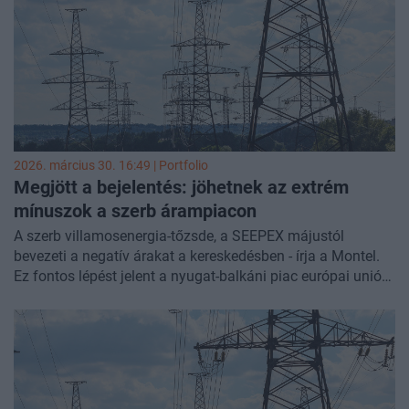
árat biztosíthat a partnereinek.
Ha érdekel az energetikai és a mesterséges intelligencia
szinergiája, akkor ott a helyed a legújabb AI in Energy
konferenciánkon! Most még EARLY BIRD jegyáron
kerülhetsz be,
ide
kattintva.
2026. március 30. 16:49 | Portfolio
Megjött a bejelentés: jöhetnek az extrém
mínuszok a szerb árampiacon
A szerb villamosenergia-tőzsde, a SEEPEX májustól
bevezeti a negatív árakat a kereskedésben - írja a Montel.
Ez fontos lépést jelent a nyugat-balkáni piac európai uniós
integrációja felé.