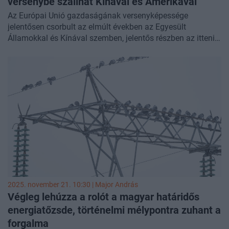
versenybe szállhat Kínával és Amerikával
Az Európai Unió gazdaságának versenyképessége
jelentősen csorbult az elmúlt években az Egyesült
Államokkal és Kínával szemben, jelentős részben az itteni
jóval magasabb energiaköltségek miatt. Ez, illetve a magas
fosszilis energiaimportból adódó energiabiztonsági
aggályok, valamint a klímapolitikai megfontolások
egyaránt arra ösztönzik az EU-t, hogy fokozza az
energiaátállás és a villamosítás tempóját. Noha ezt több
akadály is nehezíti, a következő években várhatóan
fellendül az elektrifikáció az Unióban, ami javíthatja a
közösség versenyképességét - olvasható ki a Nemzetközi
Energia Ügynökség (IEA) éves jelentéséből.
2025. november 21. 10:30 |
Major András
Végleg lehúzza a rolót a magyar határidős
energiatőzsde, történelmi mélypontra zuhant a
forgalma