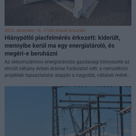
stabilan működtetni a rendszert. A megújuló energia
fejlődése így lassan nem mennyiségi, hanem minőségi
kérdéssé válik. Vendégünk volt
ifj. Chikán Attila
, az ALTEO
elnök-vezérigazgatója.
2025. december 18. 17:00 |
Kabát Krisztián
Hiánypótló piacfelmérés érkezett: kiderült,
mennyibe kerül ma egy energiatároló, és
megéri-e beruházni
Az akkumulátoros energiatárolás gazdasági környezete az
elmúlt néhány évben drámai fordulatot vett: a nemzetközi
projektek tapasztalatai alapján a nagyobb, vállalati méretű
tárolói beruházások bekerülési költségszintje mára olyan
tartományba süllyedt, amely mellett piaci alapon is
értelmezhetővé válik a megtérülés. Ugyanakkor a
finanszírozhatóság továbbra is kulcskérdés marad, így
korántsem mindegy, hogy a beruházók milyen
árkörnyezetben és üzleti modellek mentén vágnak bele egy-
egy energiatárolói projektbe – ennek jártunk most utána.