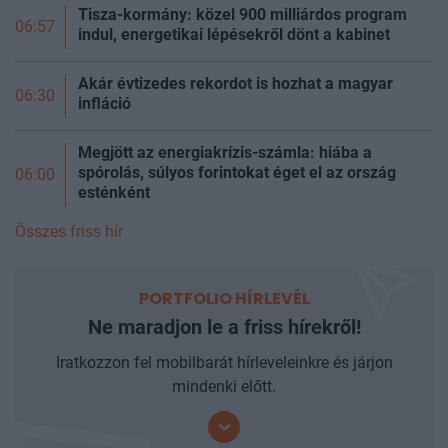
Tisza-kormány: közel 900 milliárdos program
06:57
indul, energetikai lépésekről dönt a kabinet
Akár évtizedes rekordot is hozhat a magyar
06:30
infláció
Megjött az energiakrízis-számla: hiába a
spórolás, súlyos forintokat éget el az ország
06:00
esténként
Összes friss hír
PORTFOLIO HÍRLEVÉL
Ne maradjon le a friss hírekről!
Iratkozzon fel mobilbarát hírleveleinkre és járjon
mindenki előtt.