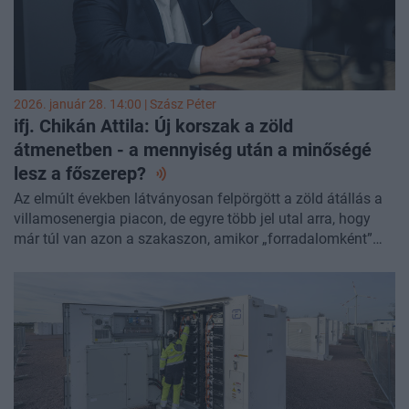
2026. január 28. 14:00 |
Szász Péter
ifj. Chikán Attila: Új korszak a zöld
átmenetben - a mennyiség után a minőségé
lesz a
főszerep?
Az elmúlt években látványosan felpörgött a zöld átállás a
villamosenergia piacon, de egyre több jel utal arra, hogy
már túl van azon a szakaszon, amikor „forradalomként”
lehet jellemezni a fejlődését. A megújulók tömeges
megjelenése új egyensúlyi helyzeteket teremtett: átalakult
az árképzés, több kihívással szembesül a
rendszerirányítás, és egyre élesebben vetődik fel a
hatékonyság, az optimalizálás és az energiatárolás
szerepe. Miközben a kapacitásbővítés továbbra is
napirenden van, egyre fontosabb kérdés, hol vannak ennek
a valódi határai, és hogyan lehet adatvezérelt módon