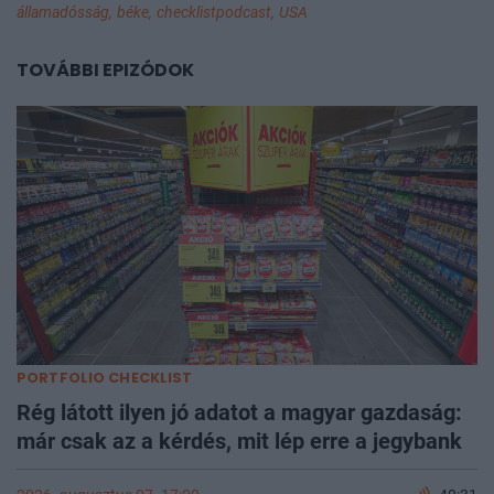
államadósság,
béke,
checklistpodcast,
USA
TOVÁBBI EPIZÓDOK
PORTFOLIO CHECKLIST
Rég látott ilyen jó adatot a magyar gazdaság:
már csak az a kérdés, mit lép erre a jegybank