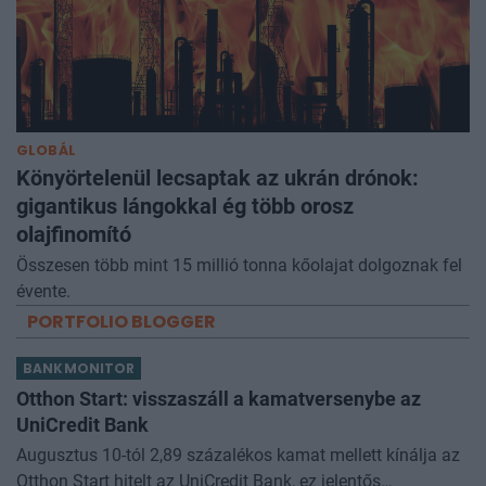
GLOBÁL
Könyörtelenül lecsaptak az ukrán drónok:
gigantikus lángokkal ég több orosz
olajfinomító
Összesen több mint 15 millió tonna kőolajat dolgoznak fel
évente.
PORTFOLIO BLOGGER
BANKMONITOR
Otthon Start: visszaszáll a kamatversenybe az
UniCredit Bank
Augusztus 10-tól 2,89 százalékos kamat mellett kínálja az
Otthon Start hitelt az UniCredit Bank, ez jelentős