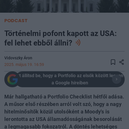
PODCAST
Történelmi pofont kapott az USA:
fel lehet ebből állni?
Vidovszky Áron
2025. május 19. 16:59
Itt állítsd be, hogy a Portfolio az elsők között legyen
a Google híreiben
Már hallgatható a Portfolio Checklist hétfői adása.
A műsor első részében arról volt szó, hogy a nagy
hitelminősítők közül utolsóként a Moody's is
lerontotta az USA államadósságának besorolását
a legmagasabb fokozatról. A döntés lehetséges