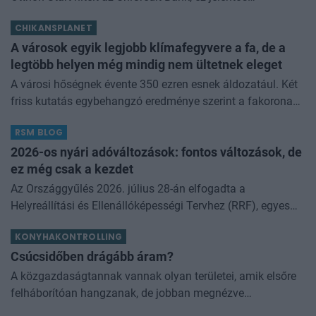
megtakarítást jelenthet a standard évi 3 százalékos
CHIKANSPLANET
kamathoz képest. De arról sem s
A városok egyik legjobb klímafegyvere a fa, de a
legtöbb helyen még mindig nem ültetnek eleget
A városi hőségnek évente 350 ezren esnek áldozatául. Két
friss kutatás egybehangzó eredménye szerint a fakorona
akár a városi hőszigethatás felét is semlegesítheti
RSM BLOG
2026-os nyári adóváltozások: fontos változások, de
ez még csak a kezdet
Az Országgyűlés 2026. július 28-án elfogadta a
Helyreállítási és Ellenállóképességi Tervhez (RRF), egyes
kormányprogramokhoz és kormányhatározatokhoz
KONYHAKONTROLLING
kapcsolódó adóintézkedésekről, v
Csúcsidőben drágább áram?
A közgazdaságtannak vannak olyan területei, amik elsőre
felháborítóan hangzanak, de jobban megnézve
összességében jobb kimenethez vezetnek. Az igaz, hogy