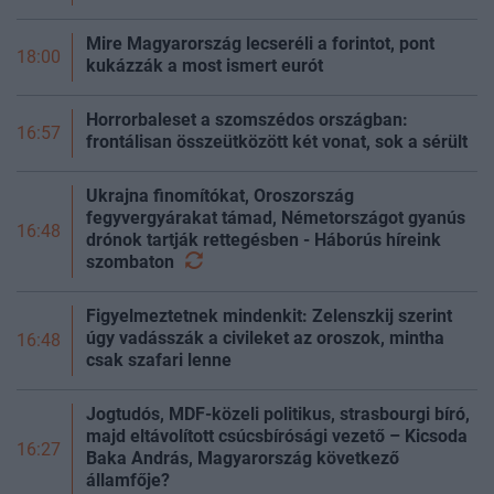
Mire Magyarország lecseréli a forintot, pont
18:00
kukázzák a most ismert eurót
Horrorbaleset a szomszédos országban:
16:57
frontálisan összeütközött két vonat, sok a sérült
Ukrajna finomítókat, Oroszország
fegyvergyárakat támad, Németországot gyanús
16:48
drónok tartják rettegésben - Háborús híreink
szombaton
Figyelmeztetnek mindenkit: Zelenszkij szerint
úgy vadásszák a civileket az oroszok, mintha
16:48
csak szafari lenne
Jogtudós, MDF-közeli politikus, strasbourgi bíró,
majd eltávolított csúcsbírósági vezető – Kicsoda
16:27
Baka András, Magyarország következő
államfője?