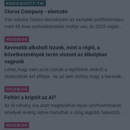
KASZA ELLIOTT-TAL
némi kellemetlenséggel is járnak. Az
Clorox Company - elemzés
Van néhány Clorox részvényem az osztalék portfóliómban,
mert 48 éves osztalékemelési múltja van, és 2025 végén
úgy láttam, hogy jó áron meg tudom venni ezt a majdnem
HOLDBLOG
dividend king-et. Azt
Kevesebb alkoholt iszunk, mint a régió, a
következmények terén viszont az élbolyban
vagyunk
Lehet, hogy nem azok isznak a legtöbbet, akikről a
statisztikák ezt állítják - és az sem biztos, hogy a kevesebb
elfogyasztott alkohol kisebb társadalmi kárral... The post
HOLDBLOG
Kevesebb alkoholt iszunk
Feltöri a kriptót az AI?
Az AI néhány óra alatt megtalálhat olyan szoftverhibákat,
amelyek évekig rejtve maradtak a világ legjobb fejlesztői és
biztonsági szakemberei előtt. A kriptovilágban ennek
HOLDBLOG
különösen nagy...