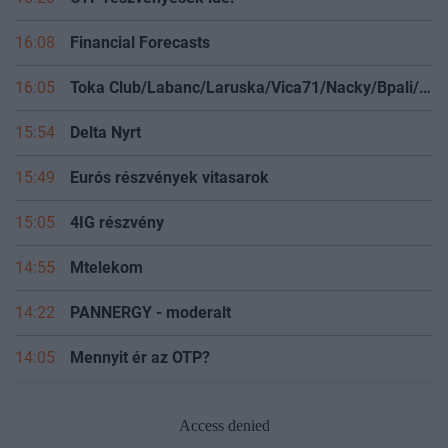
16:08
Financial Forecasts
16:05
Toka Club/Labanc/Laruska/Vica71/Nacky/Bpali/Oldrider/Josefernando/Mcbull/Kawaszabi
15:54
Delta Nyrt
15:49
Eurós részvények vitasarok
15:05
4IG részvény
14:55
Mtelekom
14:22
PANNERGY - moderalt
14:05
Mennyit ér az OTP?