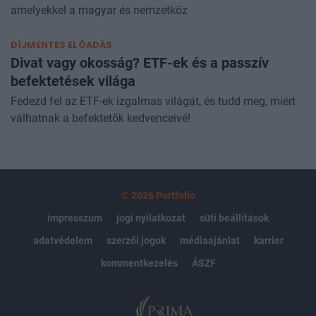
amelyekkel a magyar és nemzetköz
DÍJMENTES ELŐADÁS
Divat vagy okosság? ETF-ek és a passzív
befektetések világa
Fedezd fel az ETF-ek izgalmas világát, és tudd meg, miért
válhatnak a befektetők kedvenceivé!
© 2026 Portfolio
impresszum
jogi nyilatkozat
süti beállítások
adatvédelem
szerzői jogok
médiaajánlat
karrier
kommentkezelés
ÁSZF