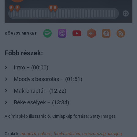
KÖVESS MINKET
Főbb részek:
Intro – (00:00)
Moody's besorolás – (01:51)
Makronaptár - (12:22)
Béke esélyek – (13:34)
A címlapkép illusztráció. Címlapkép forrása: Getty Images
Címkék:
moody's,
háború,
hitelminősítés,
oroszország,
ukrajna,