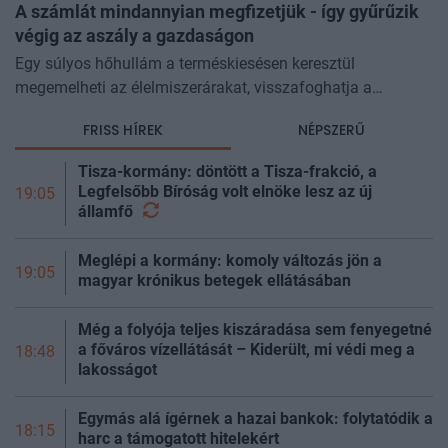
A számlát mindannyian megfizetjük - így gyűrűzik
végig az aszály a gazdaságon
Egy súlyos hőhullám a terméskiesésen keresztül
megemelheti az élelmiszerárakat, visszafoghatja a
gazdasági növekedést, ronthatja a termelékenységet, sőt
FRISS HÍREK
NÉPSZERŰ
még az állam finanszírozását is m
Tisza-kormány: döntött a Tisza-frakció, a
Legfelsőbb Bíróság volt elnöke lesz az új
19:05
államfő
Meglépi a kormány: komoly változás jön a
19:05
magyar krónikus betegek ellátásában
Még a folyója teljes kiszáradása sem fenyegetné
a főváros vízellátását – Kiderült, mi védi meg a
18:48
lakosságot
Egymás alá ígérnek a hazai bankok: folytatódik a
18:15
harc a támogatott hitelekért