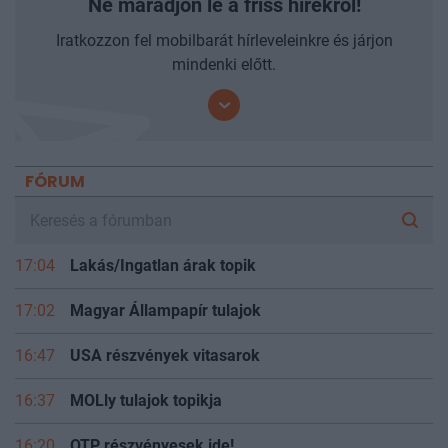
Ne maradjon le a friss hírekről!
Iratkozzon fel mobilbarát hírleveleinkre és járjon
mindenki előtt.
FÓRUM
17:04
Lakás/Ingatlan árak topik
17:02
Magyar Állampapír tulajok
16:47
USA részvények vitasarok
16:37
MOLly tulajok topikja
16:20
OTP részvényesek ide!