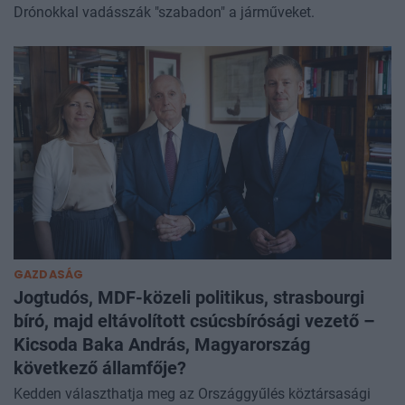
Drónokkal vadásszák "szabadon" a járműveket.
GAZDASÁG
Jogtudós, MDF-közeli politikus, strasbourgi
bíró, majd eltávolított csúcsbírósági vezető –
Kicsoda Baka András, Magyarország
következő államfője?
Kedden választhatja meg az Országgyűlés köztársasági