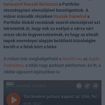
hatásairól
Kaszab Balázzsal
a Portfolio
részvénypiaci elemzőjével beszélgettünk. A
műsor második részében
Huszák Dániellel
a
Portfolio Globál rovatának vezető elemzőjével azt
tekintettük át, hogy mik az esélyei a várva várt
orosz-ukrán fegyverszünetnek, és hogy az elmúlt
napok eseményei alapján belátható közelségbe
került-e a felek közt a béke.
A műsor már meghallgatható a
Spotify-on
, az
Apple
Podcasten
, a többi nagy podcast platformon, és itt, a
cikkbe ágyazott lejátszóban is: