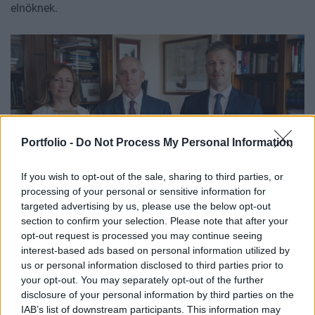
elnöknek.
Portfolio -
Do Not Process My Personal Information
If you wish to opt-out of the sale, sharing to third parties, or
processing of your personal or sensitive information for
targeted advertising by us, please use the below opt-out
GAZDASÁG
section to confirm your selection. Please note that after your
Megszólalt Magyar Péter az új köztársasági
opt-out request is processed you may continue seeing
elnökről: elfogadta a felkérést Baka András
interest-based ads based on personal information utilized by
us or personal information disclosed to third parties prior to
Egy közös fényképet is közzétett a miniszterelnök.
your opt-out. You may separately opt-out of the further
disclosure of your personal information by third parties on the
IAB’s list of downstream participants. This information may