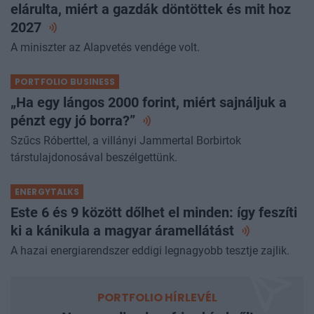
elárulta, miért a gazdák döntöttek és mit hoz
2027
A miniszter az Alapvetés vendége volt.
PORTFOLIO BUSINESS
„Ha egy lángos 2000 forint, miért sajnáljuk a
pénzt egy jó
borra?”
Szűcs Róberttel, a villányi Jammertal Borbirtok
társtulajdonosával beszélgettünk.
ENERGYTALKS
Este 6 és 9 között dőlhet el minden: így feszíti
ki a kánikula a magyar
áramellátást
A hazai energiarendszer eddigi legnagyobb tesztje zajlik.
PORTFOLIO HÍRLEVÉL