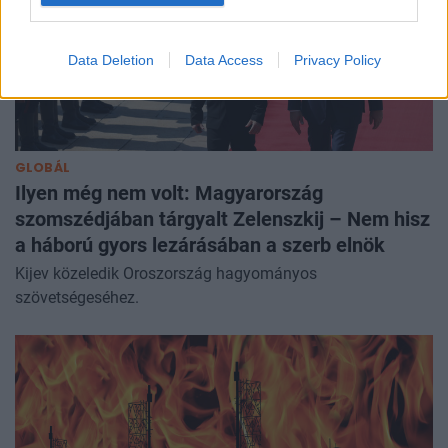
Data Deletion
Data Access
Privacy Policy
GLOBÁL
Ilyen még nem volt: Magyarország
szomszédjában tárgyalt Zelenszkij – Nem hisz
a háború gyors lezárásában a szerb elnök
Kijev közeledik Oroszország hagyományos
szövetségeséhez.