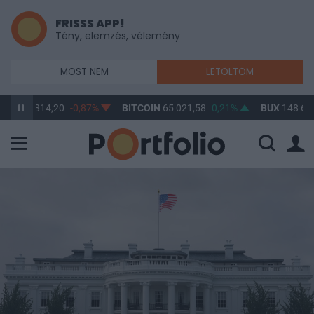
FRISSS APP!
Tény, elemzés, vélemény
MOST NEM
LETÖLTÖM
314,20
-0,87%
BITCOIN
65 021,58
0,21%
BUX
148 632,55
1,