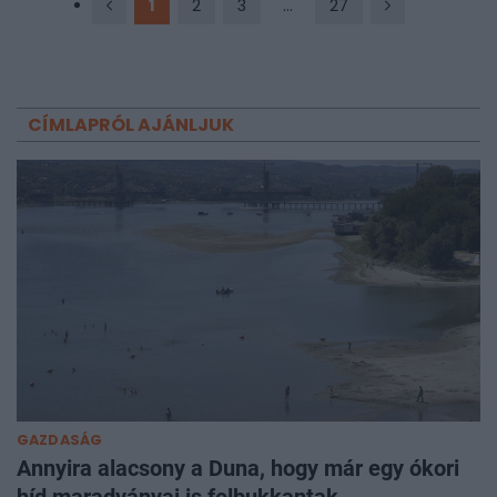
1
2
3
...
27
CÍMLAPRÓL AJÁNLJUK
GAZDASÁG
Annyira alacsony a Duna, hogy már egy ókori
híd maradványai is felbukkantak