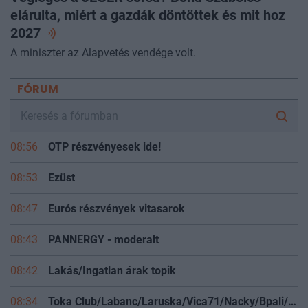
elárulta, miért a gazdák döntöttek és mit hoz
2027
A miniszter az Alapvetés vendége volt.
FÓRUM
08:56
OTP részvényesek ide!
08:53
Ezüst
08:47
Eurós részvények vitasarok
08:43
PANNERGY - moderalt
08:42
Lakás/Ingatlan árak topik
08:34
Toka Club/Labanc/Laruska/Vica71/Nacky/Bpali/Oldrider/Josefernando/Mcbull/Kawaszabi