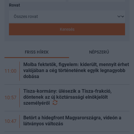
Rovat
Keresés
FRISS HÍREK
NÉPSZERŰ
Molba fektetők, figyelem: kiderült, mennyit érhet
valójában a cég történetének egyik legnagyobb
11:00
dobása
Tisza-kormány: ülésezik a Tisza-frakció,
döntenek az új köztársasági elnökjelölt
10:57
személyéről
Betört a hidegfront Magyarországra, videón a
10:47
látványos változás