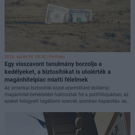
2026. április 09. 09:50 | Portfolio
Egy visszavont tanulmány borzolja a
kedélyeket, a biztosítókat is utolérték a
magánhitelpiac miatti félelmek
Az amerikai biztosítók közel ezermilliárd dollárnyi
magánhitel-befektetést halmoztak fel a portfóliójukban, az
ezeket felügyelő tagállami szervek azonban kapacitás- és
eszközhiánnyal küzdenek. Az amerikai
pénzügyminisztérium most
egyeztetéssorozatot kezdett
a
tagállami biztosításfelügyeletekkel a piaci kockázatok
feltérképezése érdekében - közölte a
Wall Street Journal
.