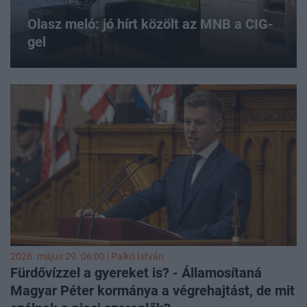
Olasz meló: jó hírt közölt az MNB a CIG-
gel
2026. május 29. 06:00 |
Palkó István
Fürdővízzel a gyereket is? - Államosítaná
Magyar Péter kormánya a végrehajtást, de mit