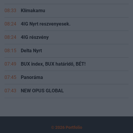
08:33
Klímakamu
08:24
4IG Nyrt reszvenyesek.
08:24
4IG részvény
08:15
Delta Nyrt
07:49
BUX index, BUX határidő, BÉT!
07:45
Panoráma
07:43
NEW OPUS GLOBAL
© 2026 Portfolio