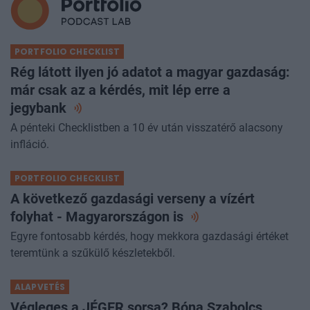
PORTFOLIO CHECKLIST
Rég látott ilyen jó adatot a magyar gazdaság:
már csak az a kérdés, mit lép erre a
jegybank
A pénteki Checklistben a 10 év után visszatérő alacsony
infláció.
PORTFOLIO CHECKLIST
A következő gazdasági verseny a vízért
folyhat - Magyarországon
is
Egyre fontosabb kérdés, hogy mekkora gazdasági értéket
teremtünk a szűkülő készletekből.
ALAPVETÉS
Végleges a JÉGER sorsa? Bóna Szabolcs