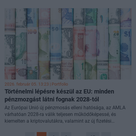
2026. február 05. 13:23 | Portfolio
Történelmi lépésre készül az EU: minden
pénzmozgást látni fognak 2028-tól
Az Európai Unió új pénzmosás elleni hatósága, az AMLA
várhatóan 2028-ra válik teljesen működőképessé, és
kiemelten a kriptovalutákra, valamint az új fizetési
csatornák felügyeletére összpontosít – számolt be a
Reuters
.