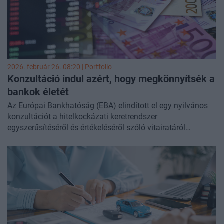
2026. február 26. 08:20 | Portfolio
Konzultáció indul azért, hogy megkönnyítsék a
bankok életét
Az Európai Bankhatóság (EBA) elindított el egy nyilvános
konzultációt a hitelkockázati keretrendszer
egyszerűsítéséről és értékeléséről szóló vitairatáról
(Discussion Paper) - tette közzé az MNB. A vitairat előzetes
ötleteket vázol fel a hitelkockázati keretrendszer
használhatóságának, hatékonyságának és
egyszerűségének javítására, azzal a céllal, hogy szélesebb
körű vitát ösztönözzenek arra irányulóan, hogy hogyan
lehetne jobban strukturálni az EBA ezen a területen
folytatott munkáját a jövőben. A beérkezett észrevételek
alapján fogja az EBA felmérni a lehetséges