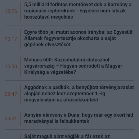
5,5 milliárd forintos mentőövet dob a kormány a
regionális reptereknek - Egyelőre nem látszik
10:26
hosszútávú megoldás
Egyre több jel mutat azonos irányba: az Egyesült
Államok fegyvertesztje okozhatta a saját
10:17
gépének elvesztését
Mohács 500: Középhatalmi státuszból
végvárország – Hogyan sodródott a Magyar
10:00
Királyság a végzetébe?
Aggódnak a patikák: a benyújtott törvényjavaslat
alapján nehéz lesz szeptember 1.-ig
09:47
megvalósítani az áfacsökkentést
Annyira alacsony a Duna, hogy már egy ókori híd
09:21
maradványai is felbukkantak
Saját maguk alatt vágják a fát ezek az