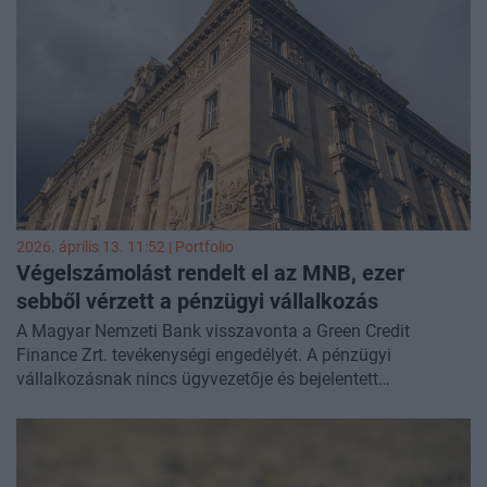
2026. április 13. 11:52 | Portfolio
Végelszámolást rendelt el az MNB, ezer
sebből vérzett a pénzügyi vállalkozás
A Magyar Nemzeti Bank visszavonta a Green Credit
Finance Zrt. tevékenységi engedélyét. A pénzügyi
vállalkozásnak nincs ügyvezetője és bejelentett
könyvvizsgálója, nem teljesítette az MNB felhívásait,
kötelezéseit, nem rendelkezett hozzáféréssel a Központi
Hitelinformációs Rendszerhez, továbbá saját tőkéje
elmarad a jogszabályi minimumtól.