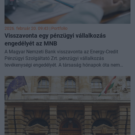
egyszerűsítéséket a jövőbeli szakpolitikai munkája
részeként.
A konzultáció 2026. május 10-ig tart.
2026. február 20. 09:43 | Portfolio
Visszavonta egy pénzügyi vállalkozás
engedélyét az MNB
A Magyar Nemzeti Bank visszavonta az Energy-Credit
Pénzügyi Szolgáltató Zrt. pénzügyi vállalkozás
tevékenységi engedélyét. A társaság hónapok óta nem
teljesítette az MNB felhívásait, határozati kötelezéseit, nem
fizette be a kiszabott bírságokat, és nem nyújt adatokat a
Központi Hitelinformációs Rendszernek sem - közölte az
MNB.