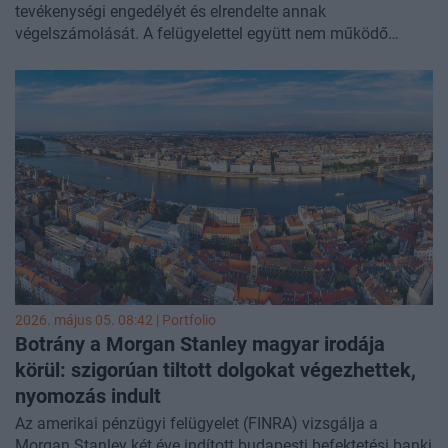
tevékenységi engedélyét és elrendelte annak
végelszámolását. A felügyelettel együtt nem működő
pénzügyi vállalkozás adatszolgáltatásának, főkönyvének
és analitikájának összhangját nem biztosította, a
szükséges mértékű értékvesztés elszámolását és
céltartalék képzését nem igazolta. Vagyoni- és tőkehelyzete
így teljes bizonyossággal nem állapítható meg, továbbá
jelentős lejárt, de meg nem fizetett kötelezettségei vannak.
2026. május 05. 08:42 | Portfolio
Botrány a Morgan Stanley magyar irodája
körül: szigorúan tiltott dolgokat végezhettek,
nyomozás indult
Az amerikai pénzügyi felügyelet (FINRA) vizsgálja a
Morgan Stanley két éve indított budapesti befektetési banki