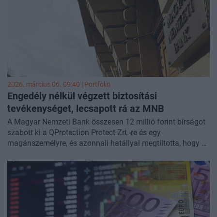
2026. március 06. 09:40 | Portfolio
Engedély nélkül végzett biztosítási
tevékenységet, lecsapott rá az MNB
A Magyar Nemzeti Bank összesen 12 millió forint bírságot
szabott ki a QProtection Protect Zrt.-re és egy
magánszemélyre, és azonnali hatállyal megtiltotta, hogy a
társaság engedély nélküli biztosítási tevékenységet
végezzen. Az érintettek több száz magánszeméllyel
kötöttek „készülékvédelmi, baleseti garancia”
szerződéseket, és szedtek be biztosítási díjat tőlük.