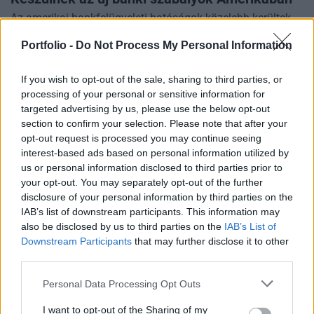
Az amerikai bankfelügyeleti hatóságok közelebb kerültek
ahhoz, hogy új javaslatot tegyenek a nagybankok
Portfolio -
Do Not Process My Personal Information
kockázatmérését szabályozó, úgynevezett "Basel III
Endgame" (bázeli végső szabálycsomag) átdolgozására -
írja a Reuters.
If you wish to opt-out of the sale, sharing to third parties, or
processing of your personal or sensitive information for
targeted advertising by us, please use the below opt-out
section to confirm your selection. Please note that after your
opt-out request is processed you may continue seeing
interest-based ads based on personal information utilized by
us or personal information disclosed to third parties prior to
your opt-out. You may separately opt-out of the further
disclosure of your personal information by third parties on the
IAB’s list of downstream participants. This information may
also be disclosed by us to third parties on the
IAB’s List of
Downstream Participants
that may further disclose it to other
2026. február 11. 07:19 | Portfolio
third parties.
Súlyos hiba a kriptotőzsdén: így omlott össze
a bitcoin egyetlen kínos tévedés miatt
Personal Data Processing Opt Outs
Súlyos belső rendszerhibát ismert el a dél-koreai Bithumb
I want to opt-out of the Sharing of my