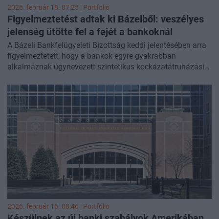
2026. február 18. 07:25 | Portfolio
Figyelmeztetést adtak ki Bázelből: veszélyes
jelenség ütötte fel a fejét a bankoknál
A Bázeli Bankfelügyeleti Bizottság keddi jelentésében arra
figyelmeztetett, hogy a bankok egyre gyakrabban
alkalmaznak úgynevezett szintetikus kockázatátruházási
ügyleteket (SRT), amelyekről
részletesen itt írtunk,
és
amelyek révén a pénzintézetek a hitelkockázataikat
magánalapokra
hárítják át. A piac bővülése új
sebezhetőségi pontokat teremthet a globális pénzügyi
rendszerben a testület szerint - írja a Reuters.
2026. február 16. 08:46 | Portfolio
Készülnek az új banki szabályok Amerikában