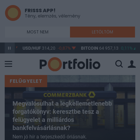
FRISSS APP!
Tény, elemzés, vélemény
MOST NEM
LETÖLTÖM
USD/HUF
314,20
-0,87%
BITCOIN
64 957,13
0,11%
BUX
148
FELÜGYELET
Megvalósulhat a legkellemetlenebb
forgatókönyv: keresztbe tesz a
felügyelet a milliárdos
bankfelvásárlásnak?
Nem jó hír a terjeszkedő óriásnak.