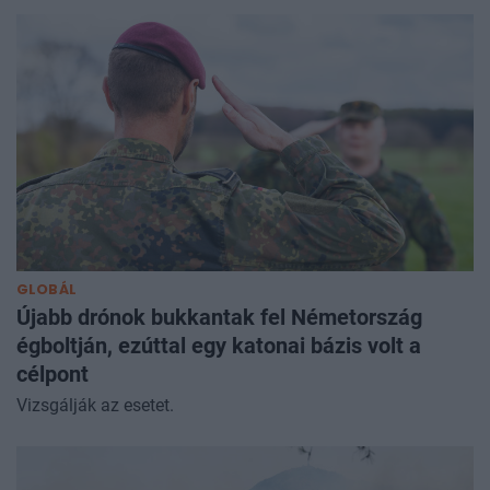
GLOBÁL
Újabb drónok bukkantak fel Németország
égboltján, ezúttal egy katonai bázis volt a
célpont
Vizsgálják az esetet.