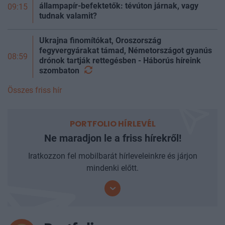
állampapír-befektetők: tévúton járnak, vagy
09:15
tudnak valamit?
Ukrajna finomítókat, Oroszország
fegyvergyárakat támad, Németországot gyanús
08:59
drónok tartják rettegésben - Háborús híreink
szombaton
Összes friss hír
PORTFOLIO HÍRLEVÉL
Ne maradjon le a friss hírekről!
Iratkozzon fel mobilbarát hírleveleinkre és járjon
mindenki előtt.