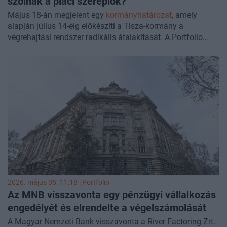
szólnak a piaci szereplők?
Május 18-án megjelent egy
kormányhatározat
, amely
alapján július 14-éig előkészíti a Tisza-kormány a
végrehajtási rendszer radikális átalakítását. A Portfolio
által megkérdezett piaci szereplők vegyesen fogadták a
terveket, amelyek szerint nonprofittá tennék és a bíróságok
alá rendelnék a végrehajtókat. Bár számos uniós
országban, például Németországban és Ausztriában is
állami keretek között végzik ezt a tevékenységet, többen is
féltik a magyar rendszer jelenlegi hatékonyságát, és a
végrehajtói díjstruktúra reformjával, valamint több kisebb,
de fontos részletszabály megváltoztatásával fejlesztenék a
végrehajtási rendszert. Cikkünk végén a Magyar Bírósági
Végrehajtói Kar elnökségének az álláspontját is közöljük.
2026. május 05. 11:18 | Portfolio
Az MNB visszavonta egy pénzügyi vállalkozás
engedélyét és elrendelte a végelszámolását
A Magyar Nemzeti Bank visszavonta a River Factoring Zrt.