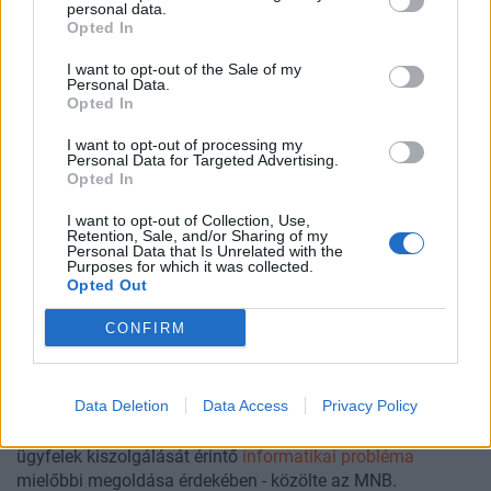
kriptotőzsde, miután egy promóciós akció során több mint
personal data.
Opted In
40 milliárd dollár értékben utalt ki tévesen bitcoint
ügyfeleinek, átmeneti árfolyamzuhanást okozva a piacon.
I want to opt-out of the Sale of my
Personal Data.
Opted In
I want to opt-out of processing my
Personal Data for Targeted Advertising.
Opted In
I want to opt-out of Collection, Use,
Retention, Sale, and/or Sharing of my
Personal Data that Is Unrelated with the
Purposes for which it was collected.
Opted Out
CONFIRM
2026. február 10. 09:47 | Portfolio
Leállás az MBH banknál: az MNB máris
felügyeleti lépéseket emleget
Data Deletion
Data Access
Privacy Policy
Az MNB folyamatosan egyeztet az MBH Bank Nyrt.-vel az
ügyfelek kiszolgálását érintő
informatikai probléma
mielőbbi megoldása érdekében - közölte az MNB.