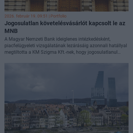
2026. február 19. 09:51 | Portfolio
Jogosulatlan követelésvásárlót kapcsolt le az
MNB
A Magyar Nemzeti Bank ideiglenes intézkedésként,
piacfelügyeleti vizsgálatának lezárásáig azonnali hatállyal
megtiltotta a KM Szigma Kft.-nek, hogy jogosulatlanul
követelésvásárlási tevékenységet végezzen. A vizsgálat
eddigi adatai szerint a társaság a felügyelet engedélye
nélkül engedményezési szerződéssel vásárolt meg egy
több ezer darab lejárt, fedezetlen követelést tartalmazó
csomagot. A társaság a követelések behajtása iránt is
intézkedett - közölte a felügyelet.