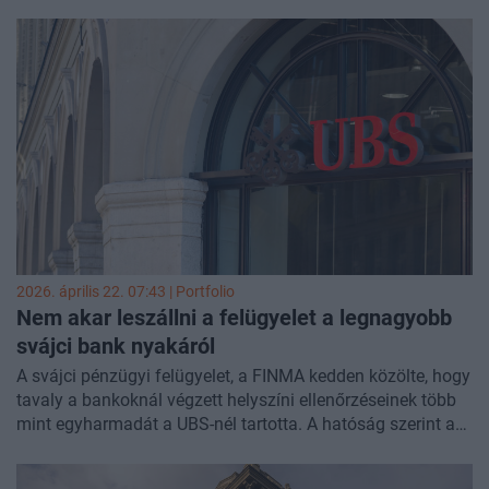
közölte a Magyar Nemzeti Bank (MNB) arra reagálva, hogy
Simor Andás, a jegybank korábbi elnöke az ATV-ben arról
beszélt, hogy zsarolás miatt kellett lemondania az Ersténél.
2026. április 22. 07:43 | Portfolio
Nem akar leszállni a felügyelet a legnagyobb
svájci bank nyakáról
A svájci pénzügyi felügyelet, a FINMA kedden közölte, hogy
tavaly a bankoknál végzett helyszíni ellenőrzéseinek több
mint egyharmadát a UBS-nél tartotta. A hatóság szerint a
nagybank válságkezelési terve továbbra sem felel meg
maradéktalanul az elvárásoknak - írja a Reuters.