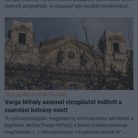
elemzői programját. A vizsgálat egy korábbi munkavállaló
bejelentése nyomán indult. Az illető azt állítja, hogy a
budapesti elemzők megfelelő engedélyek nélkül végeztek
olyan tevékenységeket, amelyekhez az Egyesült
Államokban és az Egyesült Királyságban licenc szükséges -
írta a
Wall Street Journal
.
2026. április 23. 15:38 | Portfolio
Varga Mihály azonnal vizsgálatot indított a
zsarolási botrány miatt
"A nyilvánosságban megjelent új információkra tekintettel a
jegybank elnöke [Varga Mihály] a belső szabályzatoknak
megfelelően (...) haladéktalanul vizsgálatot rendelt el" -