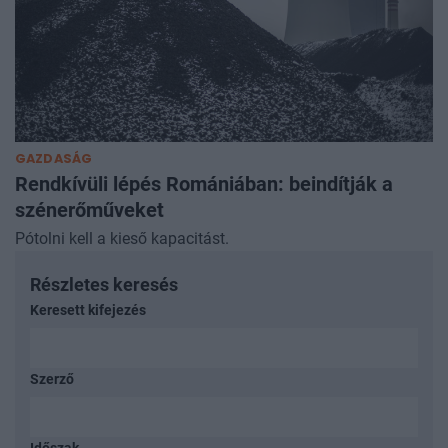
GAZDASÁG
Rendkívüli lépés Romániában: beindítják a
szénerőműveket
Pótolni kell a kieső kapacitást.
Részletes keresés
Keresett kifejezés
Szerző