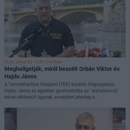
2026. június 30. 15:51 | Portfolio
Meghallgatják, miről beszélt Orbán Viktor és
Hajdu János
A Terrorelhárítási Központ (TEK) korábbi főigazgatója,
Hajdu János az egyetlen gyanúsítottja az "aranykonvoj"
néven elhíresült ügynek, amelyben jelenleg a
mobiltelefonját is vizsgálja a vádhatóság. A nyomozás hét
ukrán állampolgár sanyargatással elkövetett személyi
szabadságának megsértése miatt folyik, miközben az
ügyészek arra keresik a választ, hogy miről egyeztetett
Hajdu a fogvatartás óráiban Orbán Viktor volt