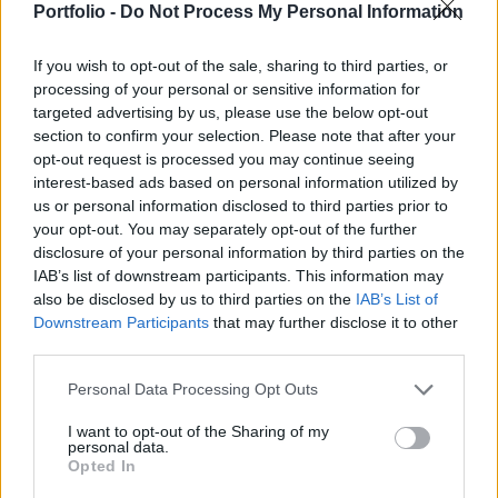
Péter miniszterelnök élő videóban szólította fel a legfőbb
Portfolio -
Do Not Process My Personal Information
ügyészt, hogy számoljon be a nyomozás állásáról.
2026. június 17. 21:53 | Portfolio
If you wish to opt-out of the sale, sharing to third parties, or
Keményen üzent az új magyar
processing of your personal or sensitive information for
rendőrfőkapitány: nincs olyan terület az
targeted advertising by us, please use the below opt-out
section to confirm your selection. Please note that after your
országban, ahol ne csapna le a törvény
opt-out request is processed you may continue seeing
Mecser Tamás, a rendőrség újonnan kinevezett országos
interest-based ads based on personal information utilized by
főkapitánya az Országgyűlés Honvédelmi és rendészeti
us or personal information disclosed to third parties prior to
bizottságának meghallgatásán kijelentette, hogy nem
your opt-out. You may separately opt-out of the further
tolerálható, ha bárki vagy bármely terület megpróbálja
disclosure of your personal information by third parties on the
kivonni magát a törvényes állami joghatóság alól.
IAB’s list of downstream participants. This information may
Megerősítette, hogy a Terrorelhárítási Központot (TEK)
also be disclosed by us to third parties on the
IAB’s List of
beolvasztják a rendőrségbe
, és a szervezet előtt álló
Downstream Participants
that may further disclose it to other
létszámproblémák kezelésére egy hosszú távon is vonzó
third parties.
életpályamodell kidolgozását szorgalmazza.
Personal Data Processing Opt Outs
I want to opt-out of the Sharing of my
personal data.
Opted In