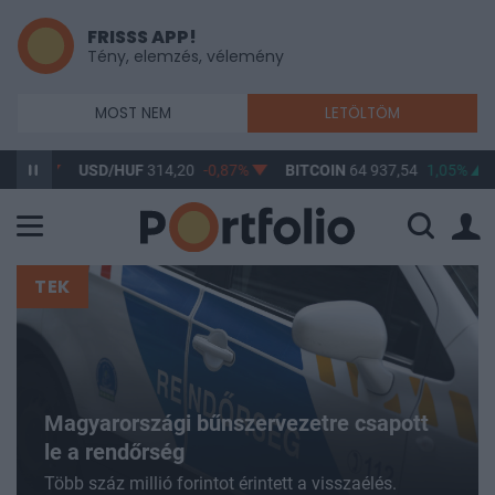
FRISSS APP!
Tény, elemzés, vélemény
MOST NEM
LETÖLTÖM
USD/HUF
314,20
-0,87%
BITCOIN
64 937,54
1,05%
BUX
14
TEK
Magyarországi bűnszervezetre csapott
le a rendőrség
Több száz millió forintot érintett a visszaélés.