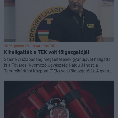
miniszterelnökkel egy olyan ügyben, amely időközben
súlyos politikai és ügyészségi belháborút robbantott ki -
számolt be a
Telex
.
2026. június 29. 18:44 | Portfolio
Kihallgatták a TEK volt főigazgatóját
Személyi szabadság megsértésének gyanújával hallgatta
ki a Fővárosi Nyomozó Ügyészség Hajdu Jánost, a
Terrorelhárítási Központ (TEK) volt főigazgatóját. A gyanú
szerint a nyugalmazott rendőr altábornagy egy 2026-os
akció során jogellenesen és megalázó módon tartott fogva
hét ukrán állampolgárt az úgynevezett aranykonvoj-
ügyben. A volt főigazgató tagadja a bűncselekmény
elkövetését, és szabadlábon védekezik - számolt be a
Telex
.