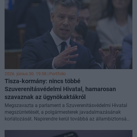
újabb fejlemények érkeztek az aranykonvoj-ügyben, és az
egészségügyben is vezetőváltás történt. A kormány úgy
tűnik jelen esetben a hőséghelyzetet priorizálja, de az
enyhüléssel a hét második felében újabb politikai
döntéseket készíthetnek elő, és az ellenjegyzés után az is
kiderülhet, mely pozíciókra kell új embert találnia Orbán
Anita külügyminiszternek.
2026. június 30. 19:58 | Portfolio
Tisza-kormány: nincs többé
Szuverenitásvédelmi Hivatal, hamarosan
szavaznak az
ügynökaktákról
Megszavazta a parlament a Szuverenitásvédelmi Hivatal
megszüntetését, a polgármesterek javadalmazásának
korlátozását. Napirendre kerül továbbá az állambiztonsági
iratok nyilvánosságának bővítését célzó javaslat, valamint
olyan adó- és egészségügyi törvénymódosítások is,