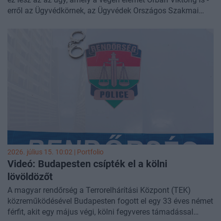
erről az Ügyvédkörnek, az Ügyvédek Országos Szakmai
Egyesületének elnöke beszélt a Konkrétan Rónai Egonnal
című műsorban csütörtökön.
2026. július 15. 10:02 | Portfolio
Videó: Budapesten csípték el a kölni
lövöldözőt
A magyar rendőrség a Terrorelhárítási Központ (TEK)
közreműködésével Budapesten fogott el egy 33 éves német
férfit, akit egy május végi, kölni fegyveres támadással