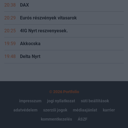
20:38
DAX
20:29
Eurós részvények vitasarok
20:25
4IG Nyrt reszvenyesek.
19:59
Akkocska
19:48
Delta Nyrt
© 2026 Portfolio
impresszum
jogi nyilatkozat
süti beállítások
adatvédelem
szerzői jogok
médiaajánlat
karrier
kommentkezelés
ÁSZF