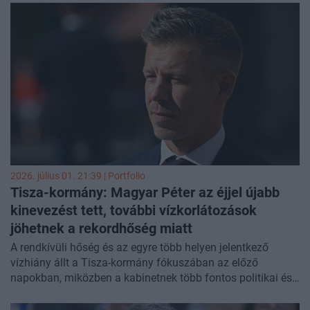
el egy Szabolcs-Szatmár-Bereg vármegyei vállalkozótól, aki
közel egymilliárd forintos pályázata pozitív elbírálásáért
cserébe az elnyert összeg 3 százalékát ajánlotta fel. A
vállalkozó egy újabb, 400 milliós pályázat kapcsán is
fizetett, a kenőpénz átadása után a Terrorelhárítási
Központ közreműködésével fogták el az elkövetőket. Az
ügyészek több helyszínen kutatást tartottak, és több millió
forintnyi kenőpénzt foglaltak le.
2026. július 01. 21:39 | Portfolio
Tisza-kormány: Magyar Péter az éjjel újabb
kinevezést tett, további vízkorlátozások
jöhetnek a rekordhőség
miatt
A rendkívüli hőség és az egyre több helyen jelentkező
vízhiány állt a Tisza-kormány fókuszában az előző
napokban, miközben a kabinetnek több fontos politikai és
intézményi ügyben is döntenie kellett. A parlament a
Szuverenitásvédelmi Hivatal megszüntetéséről határozott,