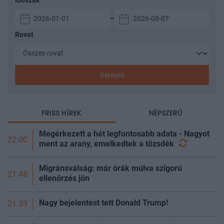
Időszak
–
Rovat
Keresés
FRISS HÍREK
NÉPSZERŰ
Megérkezett a hét legfontosabb adata - Nagyot
22:00
ment az arany, emelkedtek a
tőzsdék
Migránsválság: már órák múlva szigorú
21:48
ellenőrzés jön
Nagy bejelentést tett Donald Trump!
21:33