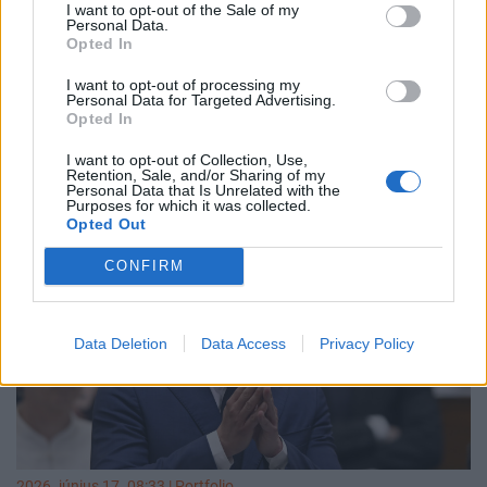
I want to opt-out of the Sale of my
Personal Data.
2026. június 17. 11:57 | Portfolio
Opted In
Megszólalt az ügyészség az aranykonvoj
I want to opt-out of processing my
ügyében
Personal Data for Targeted Advertising.
Opted In
Soron kívül és teljes körűen kivizsgálja az ügyészség az
úgynevezett aranykonvoj ügyét, amellyel kapcsolatban a
I want to opt-out of Collection, Use,
közeljövőben részletes tájékoztatást ígérnek. A vádhatóság
Retention, Sale, and/or Sharing of my
Personal Data that Is Unrelated with the
azután reagált a sajtó megkeresésére, hogy Magyar Péter
Purposes for which it was collected.
miniszterelnök belső ellenőrzést rendelt el az érintett
Opted Out
fegyveres testületeknél, és azonnali megszólalásra
CONFIRM
szólította fel Nagy Gábor Bálint legfőbb ügyészt - írta a
Telex
.
Data Deletion
Data Access
Privacy Policy
2026. június 17. 08:33 | Portfolio