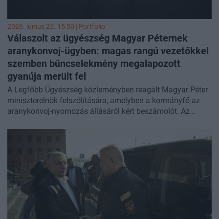
szempontok, és a kormány nem adhat utasítást az
igazságszolgáltatás független közreműködőjének.
2026. június 25. 15:50 | Portfolio
Válaszolt az ügyészség Magyar Péternek
aranykonvoj-ügyben: magas rangú vezetőkkel
szemben bűncselekmény megalapozott
gyanúja merült fel
A Legfőbb Ügyészség közleményben reagált Magyar Péter
miniszterelnök felszólítására, amelyben a kormányfő az
aranykonvoj-nyomozás állásáról kért beszámolót. Az
ügyészség tisztázta, hogy az ügy valójában két külön
nyomozásra oszlik: egy pénzmosási szál a NAV-nál, egy
másik pedig az elfogás körülményeit vizsgálja az
ügyészségen. A közlemény legfontosabb állítása szerint
egyes magas beosztású érintettek esetében már
megalapozott bűncselekmény-gyanú fogalmazódott meg,
és a nyomozó ügyészség gyanúsítotti kihallgatás iránt
intézkedik. Az ügyészség ugyanakkor leszögezte, hogy
független az igazságszolgáltatásban, és a kormány nem
adhat számára utasítást.