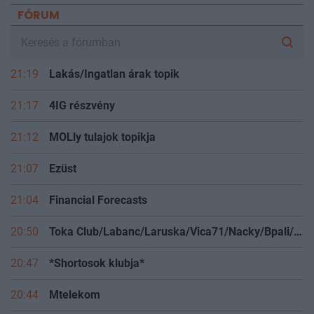
FÓRUM
21:19
Lakás/Ingatlan árak topik
21:17
4IG részvény
21:12
MOLly tulajok topikja
21:07
Ezüst
21:04
Financial Forecasts
20:50
Toka Club/Labanc/Laruska/Vica71/Nacky/Bpali/Oldrider/Josefernando/Mcbull/Kawaszabi
20:47
*Shortosok klubja*
20:44
Mtelekom