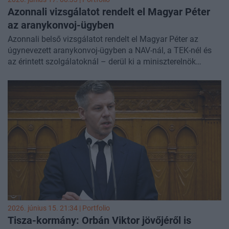
Azonnali vizsgálatot rendelt el Magyar Péter
az aranykonvoj-ügyben
Azonnali belső vizsgálatot rendelt el Magyar Péter az
úgynevezett aranykonvoj-ügyben a NAV-nál, a TEK-nél és
az érintett szolgálatoknál – derül ki a miniszterelnök
Facebook-bejegyzéséből. Magyar Péter egyúttal azt is
sürgette, hogy a legfőbb ügyész haladéktalanul szólaljon
meg az ügyben.
2026. június 15. 21:34 | Portfolio
Tisza-kormány: Orbán Viktor jövőjéről is