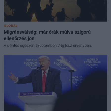
GLOBÁL
Migránsválság: már órák múlva szigorú
ellenőrzés jön
A döntés egészen szeptemberi 7-ig lesz érvényben.