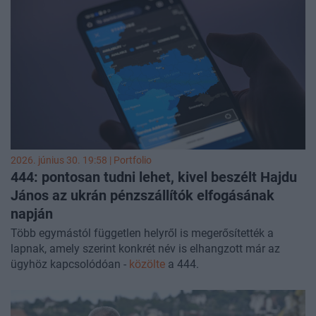
amelyek a különadó meghosszabbítását és a
méltányossági gyógyszertámogatás rendszerének
átalakítását érintik. Ezenfelül pedig továbbra is fókuszban
az időjárás, amely szerdáig nagy kihívás elé állítja az
országot.
2026. június 30. 19:58 | Portfolio
444: pontosan tudni lehet, kivel beszélt Hajdu
János az ukrán pénzszállítók elfogásának
napján
Több egymástól független helyről is megerősítették a
lapnak, amely szerint konkrét név is elhangzott már az
ügyhöz kapcsolódóan -
közölte
a 444.