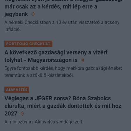
már csak az a kérdés, mit lép erre a
jegybank
A pénteki Checklistben a 10 év után visszatérő alacsony
infláció.
PORTFOLIO CHECKLIST
A következő gazdasági verseny a vízért
folyhat - Magyarországon
is
Egyre fontosabb kérdés, hogy mekkora gazdasági értéket
teremtünk a szűkülő készletekből.
ALAPVETÉS
Végleges a JÉGER sorsa? Bóna Szabolcs
elárulta, miért a gazdák döntöttek és mit hoz
2027
A miniszter az Alapvetés vendége volt.