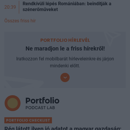
Rendkívüli lépés Romániában: beindítják a
20:39
szénerőműveket
Összes friss hír
PORTFOLIO HÍRLEVÉL
Ne maradjon le a friss hírekről!
Iratkozzon fel mobilbarát hírleveleinkre és járjon
mindenki előtt.
PORTFOLIO CHECKLIST
Rég látott ilyen jó adatot a magyar gazdaság: