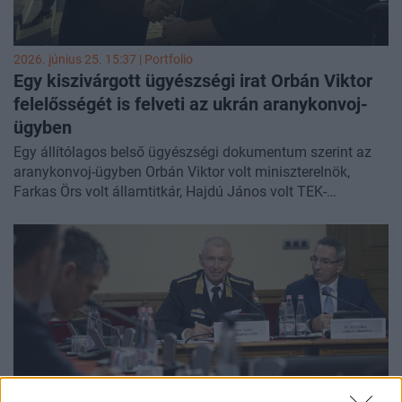
2026. június 25. 15:37 | Portfolio
Egy kiszivárgott ügyészségi irat Orbán Viktor
felelősségét is felveti az ukrán aranykonvoj-
ügyben
Egy állítólagos belső ügyészségi dokumentum szerint az
aranykonvoj-ügyben Orbán Viktor volt miniszterelnök,
Farkas Örs volt államtitkár, Hajdú János volt TEK-
főigazgató és Demeter Tamás, a NAV volt elnökhelyettese
tartoznak a lényegi döntéshozók közé, akiknek büntetőjogi
felelősségét tisztázni kell – számolt be a 444. A lap által
hivatkozott dokumentum szerint Farkas Örs és Hajdú
János esetében a jogellenes fogvatartás és hivatali
visszaélés megalapozott gyanúja megállapítható,
gyanúsítotti kihallgatásuk indokolt. A Legfőbb Ügyészség
nem cáfolta az irat valódiságát, de érdemi részleteket sem
közölt a portállal, arra hivatkozva, hogy a nyomozás folyik
és a közeljövőben érdemi eredményeket ígérnek. Magyar