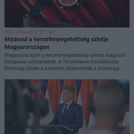
2026. június 25. 21:01 |
MTI
Módosul a terrorfenyegetettség szintje
Magyarországon
Magyarországon a terrorfenyegetettségi szintet magasról
közepesre csökkentették. A Terrorellenes Koordinációs
Bizottság ülésén a szakértők áttekintették a biztonsági
helyzetet, és megállapították, hogy a korábban elrendelt
szigorúbb intézkedések fenntartása már nem indokolt. A
döntést Pósfai Gábor belügyminiszter hozta meg a
bizottság javaslata alapján. A terrorfokozatot február 28-
án, az iráni háború kirobbanásának napján emelték meg.