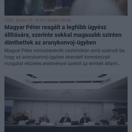
2026. június 25. 16:50 |
Szabó Dániel
Magyar Péter reagált a legfőbb ügyész
állítására, szerinte sokkal magasabb szinten
dönthettek az aranykonvoj-ügyben
Magyar Péter miniszterelnök csütörtökön arról számolt be,
hogy az aranykonvoj-ügyben elrendelt kormányzati
vizsgálat előzetes eredményei szerint az érintett állami
szervek egymásra próbálják hárítani a felelősséget, a
végső döntés azonban szerinte "sokkal magasabb szinten"
születhetett. A Legfőbb Ügyészség közleményében jelezte,
hogy magas beosztású érintettek esetében már felmerült a
megalapozott bűncselekmény gyanúja, és gyanúsítotti
kihallgatásokat kezdeményeznek. A miniszterelnök
felszólította a legfőbb ügyészt, hogy tisztítsa meg
szervezetét a kompromittált szereplőktől, vagy távozzon
hivatalából. Az ügyészség ugyanakkor figyelmeztetett,
hogy a nyomozás menetét nem írhatják felül politikai