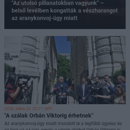
"Az utolsó pillanatokban vagyunk" –
belső levélben kongatták a vészharangot
az aranykonvoj-ügy miatt
2026. július 23. 22:11 |
MTI
"A szálak Orbán Viktorig érhetnek"
Az aranykonvoj-ügy miatt mondott le a legfőbb ügyész és
ez lesz az az ügy, amely a végén elérhet Orbán Viktorig is -