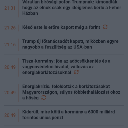
Váratlan bírósági pofon Trumpnak: kimondták,
hogy az elnök csak egy ideiglenes bérlő a Fehér
21:31
Házban
Késő este is erőre kapott még a
forint
21:26
Trump új főtanácsadót kapott, miközben egyre
21:16
nagyobb a feszültség az USA-ban
Tisza-kormány: jön az adócsökkentés és a
vagyonvédelmi hivatal, változás az
20:49
energiakorlátozásoknál
Energiakrízis: feloldották a korlátozásokat
Magyarországon, súlyos többlethalálozást okoz
20:49
a
hőség
Kiderült, mire költi a kormány a 6000 milliárd
20:49
forintos uniós pénzt