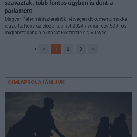
szavaztak, több fontos ügyben is dönt a
parlament
Magyar Péter miniszterelnök hétvégén dokumentumokkal
igazolta, hogy az előző kabinet 2024 nyarán egy 500 fős
migránstábor kialakítását készítette elő Vitnyéd-
Csermajorban, amelyre mintegy egymilliárd forintot
költöttek. A hétvégén kiderült: a kormány felülvizsgálja az
1
2
3
idei költségvetést, a pedagógusok bérkorrekciójáról
társadalmi egyeztetést indított, és új vezetőket nevezett ki
az Alkotmányvédelmi Hivatal és a Nemzetbiztonsági
Szakszolgálat élére. Hétfőn megszavazta az Országgyűlés,
hogy maximum nyolc évig lehet valaki magyar
CÍMLAPRÓL AJÁNLJUK
miniszterelnök.