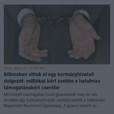
gyanúsítanak. A férfi az ellene kibocsátott európai
elfogatóparancs után Magyarországon próbált elrejtőzni,
de a hatóságok egy kapott információt követően néhány
óra alatt rátaláltak - írta meg a
BRFK
.
2026. július 03. 20:48 |
MTI
Bilincsben vittek el egy kormányhivatali
dolgozót: milliókat kért zsebbe a hatalmas
támogatásokért cserébe
Minősített vesztegetés miatt gyanúsított meg és vett
őrizetbe egy kormányhivatali osztályvezetőt a Debreceni
Regionális Nyomozó Ügyészség. A gyanú szerint az
osztályvezető egy közvetítőn keresztül kenőpénzt fogadott