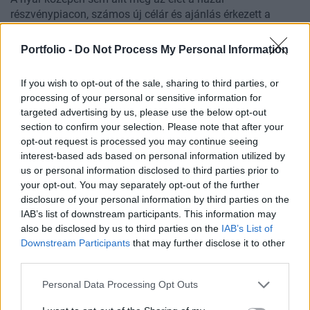
részvénypiacon, számos új célár és ajánlás érkezett a
magyar részvényekre júliusban. A legtöbb új elemzés
szokás szerint az OTP-re született a Luminor
Portfolio -
Do Not Process My Personal Information
felvásárlásának bejelentése után, de a Molnál és a Magyar
Telekomnál is fontos módosítások történtek. A Richter
If you wish to opt-out of the sale, sharing to third parties, or
hónapja ebből a szempontból csendesen telt, a
processing of your personal or sensitive information for
gyógyszergyártó részvénye inkább a konszenzus által várt
targeted advertising by us, please use the below opt-out
felértékelődési potenciál miatt emelhető ki a blue chipek
section to confirm your selection. Please note that after your
közül. A kisebb papírok közül a Waberer'sre két elemzés is
opt-out request is processed you may continue seeing
jött múlt hónapban, de a PannErgy és a Masterplast is
interest-based ads based on personal information utilized by
kapott új frissítést.
us or personal information disclosed to third parties prior to
your opt-out. You may separately opt-out of the further
disclosure of your personal information by third parties on the
IAB’s list of downstream participants. This information may
also be disclosed by us to third parties on the
IAB’s List of
2026. augusztus 03. 11:49
Történelmi hónap volt a július a magyar
Downstream Participants
that may further disclose it to other
third parties.
tőzsdén
Júliusban közel 5 százalékkal emelkedett a Budapesti
Personal Data Processing Opt Outs
Értéktőzsde irányadó indexe, a BUX, amely 146 688 ponton