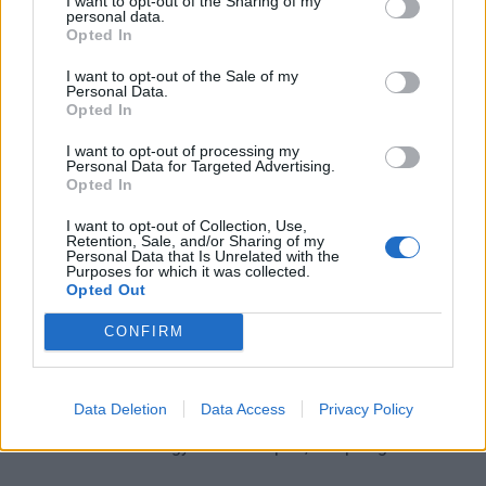
I want to opt-out of the Sharing of my
zárta a hónapot. Az azonnali részvénypiac forgalma 491,6
personal data.
milliárd forintot tett ki, a kereskedést továbbra is az OTP, a
Opted In
MOL és a Richter papírjai uralták, miközben a befektetési
szolgáltatók rangsorát ismét a WOOD & Company vezette -
I want to opt-out of the Sale of my
Personal Data.
derül ki a Budapesti Értéktőzsde közleményéből.
Opted In
I want to opt-out of processing my
Personal Data for Targeted Advertising.
Opted In
I want to opt-out of Collection, Use,
Retention, Sale, and/or Sharing of my
Personal Data that Is Unrelated with the
Purposes for which it was collected.
Opted Out
2026. július 22. 11:05
CONFIRM
Minden eddiginél magasabb célárak érkeztek
az OTP-re!
Hétfőn történelmének legnagyobb akvizícióját jelentette be
Data Deletion
Data Access
Privacy Policy
az OTP. A Luminor felvásárlásával a balti országokba is
beteszi a lábát a magyar bankcsoport, erre pedig sorban
reagálnak az elemzők: két nagyon magas célár is érkezett.