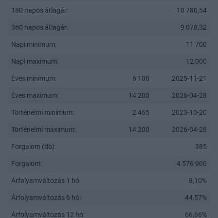
180 napos átlagár:
10 780,54
360 napos átlagár:
9 078,32
Napi minimum:
11 700
Napi maximum:
12 000
Éves minimum:
6 100
2025-11-21
Éves maximum:
14 200
2026-04-28
Történelmi minimum:
2 465
2023-10-20
Történelmi maximum:
14 200
2026-04-28
Forgalom (db):
385
Forgalom:
4 576 900
Árfolyamváltozás 1 hó:
8,10%
Árfolyamváltozás 6 hó:
44,57%
Árfolyamváltozás 12 hó:
66,66%