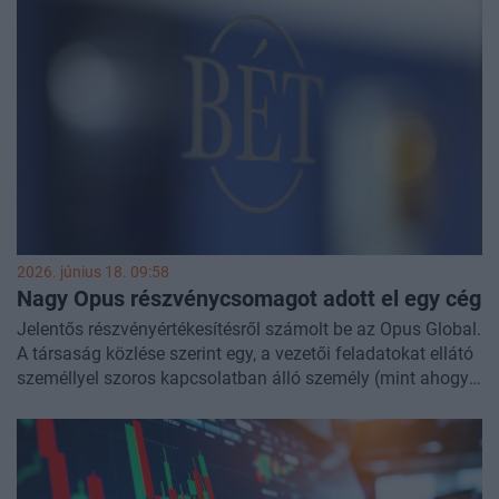
2026. június 18. 09:58
Nagy Opus részvénycsomagot adott el egy cég
Jelentős részvényértékesítésről számolt be az Opus Global.
A társaság közlése szerint egy, a vezetői feladatokat ellátó
személlyel szoros kapcsolatban álló személy (mint ahogy
azt az Opustól megtudtuk, egy cégről van szó) június 17-én
összesen 3,4 millió darab Opus-részvényt adott el. A
tranzakció mérete alapján nagy valószínűséggel nem
tőzsdei ügylet történt, mivel a papír aznapi forgalma ennek