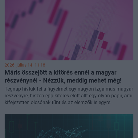
termelését és a logisztikai üzletág előtt álló növekedési
lehetőségeket.
2026. július 14. 11:18
Máris összejött a kitörés ennél a magyar
részvénynél - Nézzük, meddig mehet még!
Tegnap hívtuk fel a figyelmet egy nagyon izgalmas magyar
részvényre, hiszen épp kitörés előtt állt egy olyan papír, ami
kifejezetten olcsónak tűnt és az elemzők is egyre
bizakodóbbak a céggel kapcsolatban. Nem kellett sokáig
várni, a kitörés máris összejött - nézzük most meg, hogy
meddig tarthat még a rali, milyen szintekre kell nagyon
odafigyelni!