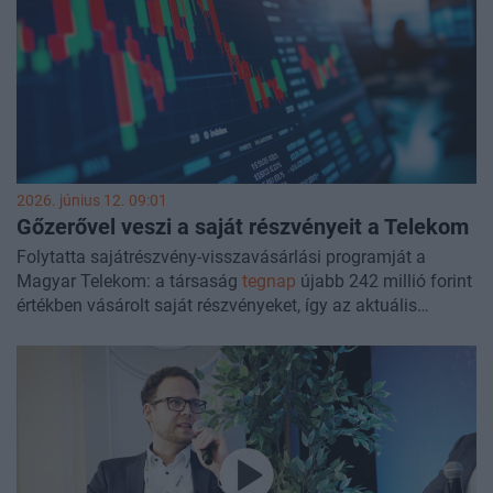
töredékét tette ki.
2026. június 12. 09:01
Gőzerővel veszi a saját részvényeit a Telekom
Folytatta sajátrészvény-visszavásárlási programját a
Magyar Telekom: a társaság
tegnap
újabb 242 millió forint
értékben vásárolt saját részvényeket, így az aktuális
program keretében végrehajtott tranzakciók értéke már
megközelíti a 32 milliárd forintot.