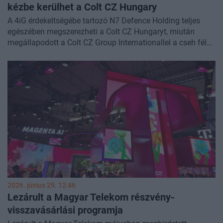
kézbe kerülhet a Colt CZ Hungary
A 4iG érdekeltségébe tartozó N7 Defence Holding teljes
egészében megszerezheti a Colt CZ Hungaryt, miután
megállapodott a Colt CZ Group Internationallel a cseh fél
51 százalékos részesedésének megvásárlásáról. A
tranzakció lezárása után a felek a jövőben is fenntartanák
gyártási és kereskedelmi együttműködésüket.
2026. június 29. 12:46
Lezárult a Magyar Telekom részvény-
visszavásárlási programja