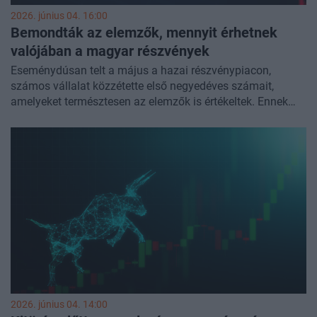
2026. június 04. 16:00
Bemondták az elemzők, mennyit érhetnek
valójában a magyar részvények
Eseménydúsan telt a május a hazai részvénypiacon,
számos vállalat közzétette első negyedéves számait,
amelyeket természtesen az elemzők is értékeltek. Ennek
köszönhetően a hónap nem csak a blue chipek
szempontjából volt mozgalmas, hanem a hazai
midcapeknél is láttunk több módosítást az ajánlásokban
és a célárakban. Érdemes követni ezeket az elemzéseket,
hiszen fontos iránymutatást adhatnak azzal kapcsolatban,
hogy mit lehet várni a hazai részvényektől.
2026. június 04. 14:00