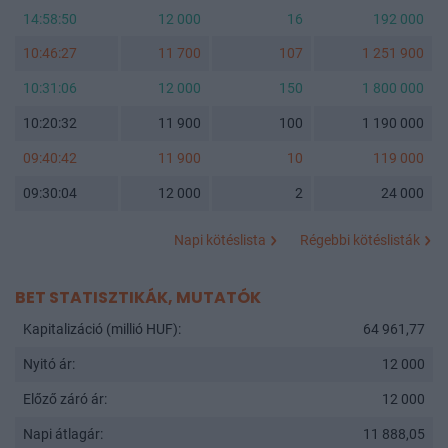
14:58:50
12 000
16
192 000
10:46:27
11 700
107
1 251 900
10:31:06
12 000
150
1 800 000
10:20:32
11 900
100
1 190 000
09:40:42
11 900
10
119 000
09:30:04
12 000
2
24 000
Napi kötéslista
Régebbi kötéslisták
BET STATISZTIKÁK, MUTATÓK
Kapitalizáció (millió HUF):
64 961,77
Nyitó ár:
12 000
Előző záró ár:
12 000
Napi átlagár:
11 888,05