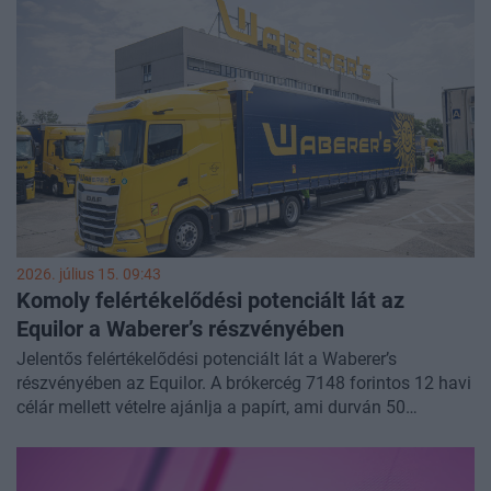
2026. július 15. 09:43
Komoly felértékelődési potenciált lát az
Equilor a Waberer’s részvényében
Jelentős felértékelődési potenciált lát a Waberer’s
részvényében az Equilor. A brókercég 7148 forintos 12 havi
célár mellett vételre ajánlja a papírt, ami durván 50
százalékos felértékelődési potenciált feltételez. Az
elemzőház szerint a piac jelenleg nem árazza megfelelően
a társaság diverzifikált működését, stabil cash flow-