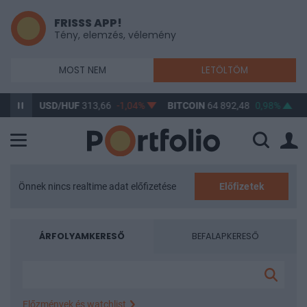
FRISSS APP!
Tény, elemzés, vélemény
MOST NEM
LETÖLTÖM
USD/HUF
313,66
-1,04%
BITCOIN
64 892,48
0,98%
BUX
148 6
Önnek nincs realtime adat előfizetése
Előfizetek
ÁRFOLYAMKERESŐ
BEFALAPKERESŐ
Előzmények és watchlist