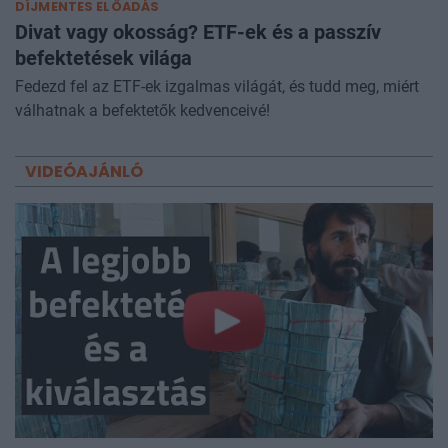
DÍJMENTES ELŐADÁS
Divat vagy okosság? ETF-ek és a passzív
befektetések világa
Fedezd fel az ETF-ek izgalmas világát, és tudd meg, miért
válhatnak a befektetők kedvenceivé!
VIDEÓAJÁNLÓ