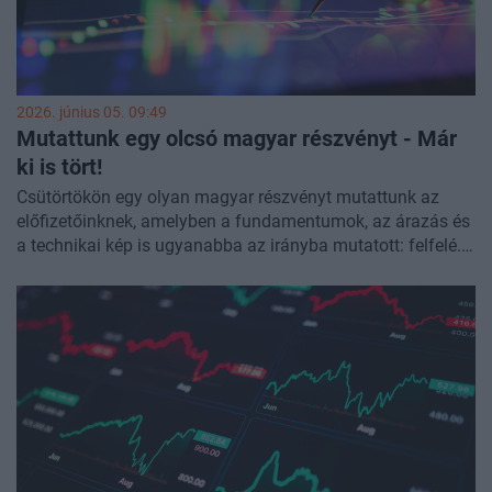
2026. június 05. 09:49
Mutattunk egy olcsó magyar részvényt - Már
ki is tört!
Csütörtökön egy olyan magyar részvényt mutattunk az
előfizetőinknek, amelyben a fundamentumok, az árazás és
a technikai kép is ugyanabba az irányba mutatott: felfelé.
A kitörésre nem kellett sokáig várni, tekintve, hogy a papír
pedig alig több mint egy kereskedési nap alatt 15
százalékot ugrott.