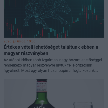
2026. július 08. 10:00
Értékes vételi lehetőséget találtunk ebben a
magyar részvényben
Az utóbbi időben több izgalmas, nagy hozamlehetőséggel
rendelkező magyar részvényre hívtuk fel előfizetőink
figyelmét. Most egy olyan hazai papírral foglalkozunk,
amelyben a mostani szinteken igencsak értékes vételi
lehetőség alakult ki. Lássuk is, hogy melyik ez a részvény!