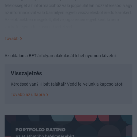
felelősségét az információhoz való jogosulatlan hozzáférésből vagy
az információval való bármilyen egyéb visszaélésből eredő károkért.
Az előbbiekben megjelölt, illetve jogszerűen egyébként ki nem
zárható egyéb felelősség kivételével ...
Tovább
Az oldalon a BET árfolyamalakulását lehet nyomon követni.
Visszajelzés
Kérdésed van? Hibát találtál? Vedd fel velünk a kapcsolatot!
Tovább az űrlapra
Az átláthatóbb befektetésekért