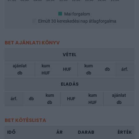
Mai forgalom
Elmúlt 30 kereskedési nap átlagforgalma
BET AJÁNLATI KÖNYV
VÉTEL
ajánlat
kum
kum
HUF
db
árf.
db
HUF
db
ELADÁS
kum
kum
ajánlat
árf.
db
HUF
db
HUF
db
BET KÖTÉSLISTA
IDŐ
ÁR
DARAB
ÉRTÉK