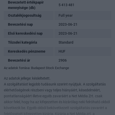
Bevezetett értékpapír
5 413 481
mennyisége (db)
Osztalékjogosultság
Full year
Bevezetési nap
2023-06-21
Első kereskedési nap
2023-06-21
Tőzsdei kategória
Standard
Kereskedés pénzneme
HUF
Bevezetési ár
2906
Az adatok forrása: Budapest Stock Exchange
Az adatok jellege: késleltetett.
A szolgáltatást legjobb tudásunk szerint nyújtjuk. A szolgáltatás
elérhetőségének részbeni vagy teljes hiányáért, késedelméért,
pontatlanságáért illetve egyéb zavaráért a Net Média Zrt. csak
akkor felel, hogy ha az kifejezetten és kizárólag neki felróható okból
következik be. Egyéb okból bekövetkezett szolgáltatás-zavarért a
felelősségét kifejezetten kizárja. Kizárja a Net Média zrt. a