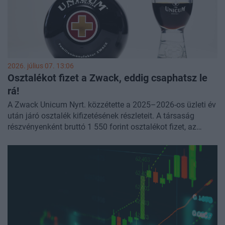
2026. július 07. 13:06
Osztalékot fizet a Zwack, eddig csaphatsz le
rá!
A Zwack Unicum Nyrt. közzétette a 2025–2026-os üzleti év
után járó osztalék kifizetésének részleteit. A társaság
részvényenként bruttó 1 550 forint osztalékot fizet, az
osztalékszelvény-vágás szempontjából pedig július 20. az
utolsó kereskedési nap.