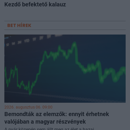
Kezdő befektető kalauz
BET HÍREK
2026. augusztus 06. 09:00
Bemondták az elemzők: ennyit érhetnek
valójában a magyar részvények
A nyár közepén sem állt meg az élet a hazai