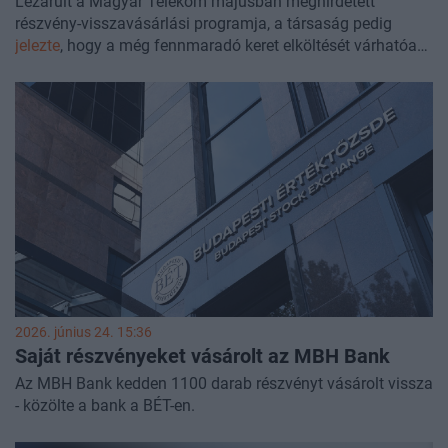
Lezárult a Magyar Telekom májusban meghirdetett
részvény-visszavásárlási programja, a társaság pedig
jelezte
, hogy a még fennmaradó keret elköltését várhatóan
csak 2027 tavaszán folytatja.
2026. június 24. 15:36
Saját részvényeket vásárolt az MBH Bank
Az MBH Bank kedden 1100 darab részvényt vásárolt vissza
- közölte a bank a BÉT-en.