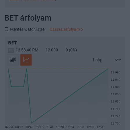
Legutóbbi keresések
BET árfolyam
BET
Népszerű árfolyamok
Mentés watchlistre
Összes árfolyam
OTP
MOL
RICHTER
MTELEKOM
4IG
BET
OPUS
BUX Index
MASTERPLAST
ANY
12:58:40 PM
12 000
0
(0%)
WABERERS
Összes árfolyam
11 980
Watchlist
11 940
Ez a funkció ingyenes regisztráció után érhető el.
11 900
Bejelentkezés után ide mentheted el a gyakran használt
11 860
árfolyamokat és befektetési alapokat.
11 820
Bejelentkezés
11 780
11 740
11 700
07:33
08:06
08:40
09:13
09:46
10:20
10:53
11:26
12:00
12:33