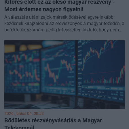
Kitörés előtt ez az olcsó magyar részvény -
Most érdemes nagyon figyelni!
A választás utáni zajok mérséklődésével egyre inkább
kezdenek kirajzolódni az erőviszonyok a magyar tőzsdén, a
befektetők számára pedig kifejezetten biztató, hogy nem
csak a nagypapírokban van most bőven fantázia. Mostani
elemzésünkben egy olyan magyar részvénnyel
foglalkozunk, amely nem csak, hogy olcsó, de épp kitörésre
készül.
2026. június 04. 08:52
Bődületes részvényvásárlás a Magyar
Telekomnál