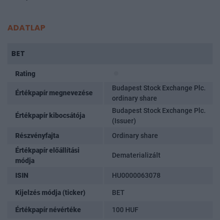
ADATLAP
BET
Rating
Budapest Stock Exchange Plc.
Értékpapír megnevezése
ordinary share
Budapest Stock Exchange Plc.
Értékpapír kibocsátója
(Issuer)
Részvényfajta
Ordinary share
Értékpapír előállítási
Dematerializált
módja
ISIN
HU0000063078
Kijelzés módja (ticker)
BET
Értékpapír névértéke
100 HUF