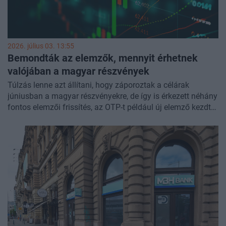
2026. július 03. 13:55
Bemondták az elemzők, mennyit érhetnek
valójában a magyar részvények
Túlzás lenne azt állítani, hogy záporoztak a célárak
júniusban a magyar részvényekre, de így is érkezett néhány
fontos elemzői frissítés, az OTP-t például új elemző kezdte
követni, aki rögtön be is mondta a legmagasabb célárat a
bankrészvényre, de a Magyar Telekomra szólóan is több
elemzés érkezett. A Molnál és a Richternél jóval
csendesebb volt a hónap, miközben a midcapek között a
DH Group, az Opus, a Gránit Bank és a Wizz Air került elő
az elemzői anyagokban.