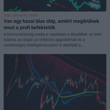
2026. június 04. 18:00
Van egy hazai blue chip, amiért megőrülnek
most a profi befektetők
A bizonytalanság uralja a napokban a tőzsdéket, az iráni
háború, az olajár, az inflációs aggodalmak és a
mesterséges intelligencia-sztori is alakítják a
részvényárfolyamokat. Rendszeres havi felmérésünk
keretein belül június elején is megkérdeztük a hazai
alapkezelőket, hogy mit várnak a BUX index és a forint
alakulására a következő hónapokban, és hogy melyek a
kedvenc hazai részvényeik. Van egy blue chip, amely szinte
az összes válaszadónál szerepel a top pickek listáján.