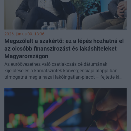
2026. június 09. 13:36
Megszólalt a szakértő: ez a lépés hozhatná el
az olcsóbb finanszírozást és lakáshiteleket
Magyarországon
Az euróövezethez való csatlakozás céldátumának
kijelölése és a kamatszintek konvergenciája alapjaiban
támogatná meg a hazai lakóingatlan-piacot – fejtette ki
Uzsoki Máté, a SunDell résztulajdonosa videóinterjúban a
Portfolio Property X konferencián
. A szakember szerint a
tőzsdei transzparencia jelenti a legnagyobb biztonságot a
befektetőknek, az ingatlan értékében pedig meghatározó a
prémium lokáció – erre a célra a korlátozottan
rendelkezésre álló, kiemelt fekvésű területek a legjobbak.
Az eseményről készült tudósításunk
itt olvasható
.