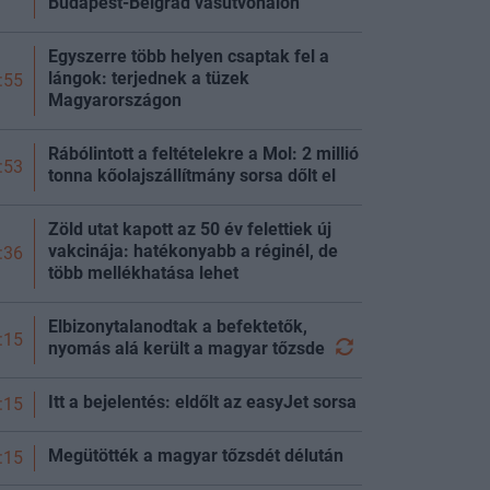
Budapest-Belgrád vasútvonalon
Egyszerre több helyen csaptak fel a
lángok: terjednek a tüzek
:55
Magyarországon
Rábólintott a feltételekre a Mol: 2 millió
:53
tonna kőolajszállítmány sorsa dőlt el
Zöld utat kapott az 50 év felettiek új
vakcinája: hatékonyabb a réginél, de
:36
több mellékhatása lehet
Elbizonytalanodtak a befektetők,
:15
nyomás alá került a magyar
tőzsde
Itt a bejelentés: eldőlt az easyJet sorsa
:15
Megütötték a magyar tőzsdét délután
:15