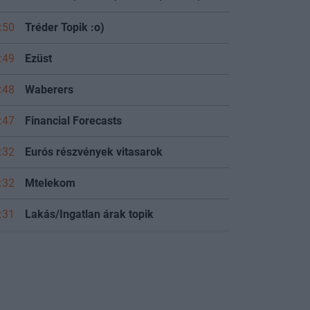
:50
Tréder Topik :o)
:49
Ezüst
:48
Waberers
:47
Financial Forecasts
:32
Eurós részvények vitasarok
:32
Mtelekom
:31
Lakás/Ingatlan árak topik