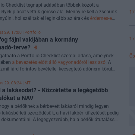
lio Checklist tegnapi adásában többek között a
elyek piacát vettük górcső alá. Mennyire kell a zsebünk
17
nyúlni, hol szálltak el leginkább az árak és
érdemes-e
ktetésként gondolni egy garázsra
? A részletekről
Futó
 a Zenga elemzési vezetőjével beszélgettünk − a
us 29. 17:00 | Portfolio
lás 13:51-nél indul −, a legaktuálisabb ingatlanpiaci
17
fog fájni valójában a kormány
ől pedig a szeptember 22-i
Property Investment Forumon
nadó-terve?
, amelyre már kaphatók jegyek.
gatható a Portfolio Checklist szerdai adása, amelynek
Ös
szében
a bevezetés előtt álló vagyonadóról lesz szó
. A
 első részében
a bevezetés előtt álló vagyonadóról volt
zmilliárd forintos bevétellel kecsegtető adónem körül
öbb százmilliárd forintos bevétellel kecsegtető adónem
a bizonytalanság, mi most megnéztük, hogy mit lehet
k még a bizonytalanság, mi pedig megnéztük, hogy mit
 előzetes tervekről és a megvalósíthatóság esetleges
us 29. 08:24 |
MTI
dni az előzetes tervekről és a megvalósíthatóság
ól.
Csiki Gergelyt
, a Portfolio lapigazgatóját kérdeztük a
 a lakásodat? - Közzétette a legégetőbb
s korlátairól.
Csiki Gergelyt
, a Portfolio lapigazgatóját
.
alókat a NAV
ük a témában.
hogy a bérlőknek a bérbevett lakásról mindig legyen
második részében a parkolóhelyek piacát vesszük
 lakásbérleti szerződésük, a havi lakbér kifizetését pedig
lá. Mennyire kell a zsebünk mélyére nyúlni, hol szálltak
dokumentálni. A legegyszerűbb, ha a bérlők átutalással
kább az árak és
érdemes-e még befektetésként gondolni
 és a közlemény rovatban feltüntetik a dátumot és a
ázsra
? A részletekről
Futó Péterrel
, a Zenga elemzési
 díj" megnevezést - közölte a Nemzeti Adó- és Vámhivatal