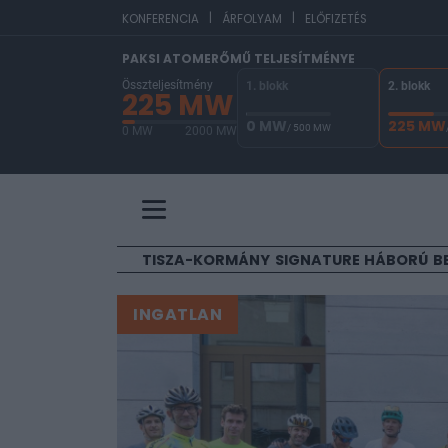
|
|
EUR/HUF
3
KONFERENCIA
ÁRFOLYAM
ELŐFIZETÉS
PAKSI ATOMERŐMŰ TELJESÍTMÉNYE
Összteljesítmény
1. blokk
2. blokk
225 MW
0 MW
225 MW
/ 500 MW
0 MW
2000 MW
A Paksi Atomerőmű összteljesítménye 225 MW. 
TISZA-KORMÁNY
SIGNATURE
HÁBORÚ
B
INGATLAN