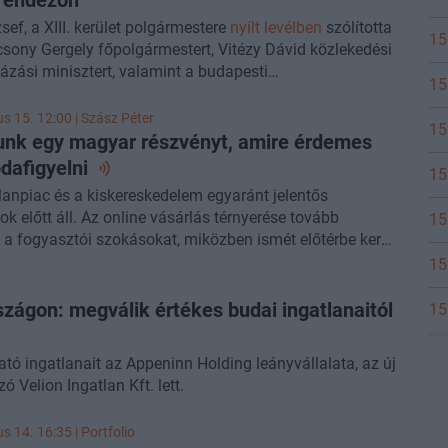
sef, a XIII. kerület polgármestere
nyílt levélben
szólította
15
csony Gergely főpolgármestert, Vitézy Dávid közlekedési
ázási minisztert, valamint a budapesti
15
kapitányt, hogy tegyenek azonnali lépéseket
dező és különösen az azt határoló Tatai utcában
us 15. 12:00 |
Szász Péter
15
t súlyos közbiztonsági helyzet miatt. A polgármester
nk egy magyar részvényt, amire érdemes
a szerint külső beavatkozásra van szükség az
dafigyelni
15
 lakásfoglalások, kábítószer-kereskedelem és
lanpiac és a kiskereskedelem egyaránt jelentős
ció felszámolása érdekében, miután a területen egy év
ok előtt áll. Az online vásárlás térnyerése tovább
15
jabb Hős utca" jött létre. Vitézy Dávid válaszában
 a fogyasztói szokásokat, miközben ismét előtérbe került
te, hogy az ingatlanok fővárosi tulajdonban vannak, így
stop szabályozásának jövője, amely érdemben
15
 nem bonthatja le azokat, ebben Budapestnek kell
olhatja a következő évek kereskedelmi fejlesztéseit.
Rákosrendező is téma lesz a Portfolio
Property
gyre több jel utal arra, hogy javul Magyarország
zágon: megválik értékes budai ingatlanaitól
15
ent Forum
konferenciáján, érdemes lesz velünk tartani!
ői megítélése is a belpolitikai váltoások nyomán.
ató ingatlanait az Appeninn Holding leányvállalata, az új
 Velion Ingatlan Kft. lett.
us 14. 16:35 | Portfolio