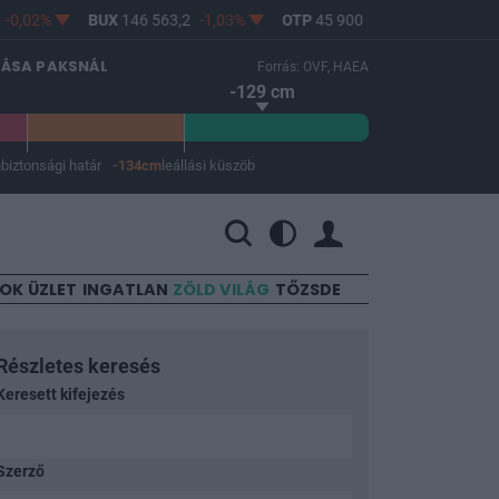
%
BUX
146 563,2
-1,03%
OTP
45 900
-1,82%
MOL
4 640
LÁSA PAKSNÁL
Forrás: OVF, HAEA
-129 cm
m
biztonsági határ
-134cm
leállási küszöb
 a leállási küszöb -134 cm.
SOK
ÜZLET
INGATLAN
ZÖLD VILÁG
TŐZSDE
Részletes keresés
Keresett kifejezés
Szerző