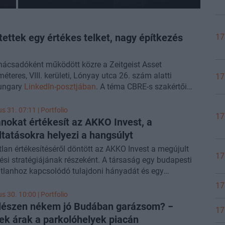
tettek egy értékes telket, nagy építkezés
17
ácsadóként működött közre a Zeitgeist Asset
es, VIII. kerületi, Lónyay utca 26. szám alatti
17
Hungary
LinkedIn-posztjában
. A téma CBRE-s szakértői
onferencián, érdemes velünk tartani!
us 31. 07:11 | Portfolio
17
anokat értékesít az AKKO Invest, a
ltatásokra helyezi a hangsúlyt
tlan értékesítéséről döntött az AKKO Invest a megújult
17
si stratégiájának részeként. A társaság egy budapesti
tlanhoz kapcsolódó tulajdoni hányadát és egy
rszági egykori szállodaépületet értékesít, a felszabaduló
17
at pedig az integrált ingatlanszolgáltatási üzletág
us 30. 10:00 | Portfolio
ésére és további növekedésre fordítja.
lészen nékem jó Budában garázsom? −
17
k árak a parkolóhelyek piacán