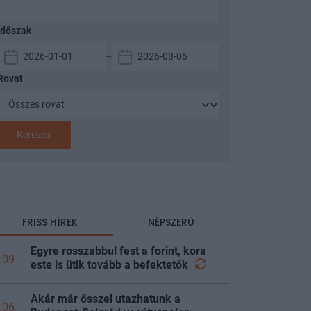
Időszak
–
Rovat
Keresés
FRISS HÍREK
NÉPSZERŰ
Egyre rosszabbul fest a forint, kora
:09
este is ütik tovább a
befektetők
Akár már ősszel utazhatunk a
:06