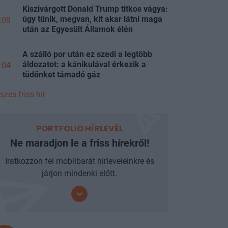
Kiszivárgott Donald Trump titkos vágya:
úgy tűnik, megvan, kit akar látni maga
:08
után az Egyesült Államok élén
A szálló por után ez szedi a legtöbb
áldozatot: a kánikulával érkezik a
:04
tüdőnket támadó gáz
szes friss hír
PORTFOLIO HÍRLEVÉL
Ne maradjon le a friss hírekről!
Iratkozzon fel mobilbarát hírleveleinkre és
járjon mindenki előtt.