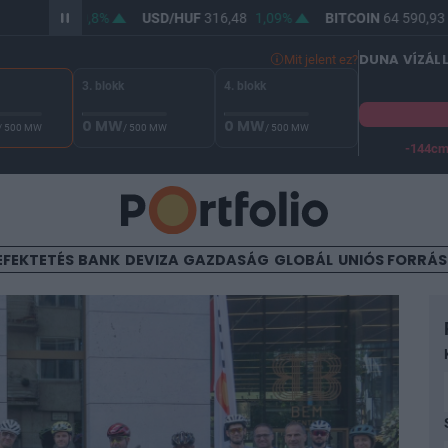
64,63
0,8%
USD/HUF
316,48
1,09%
BITCOIN
64 590,93
-0,02
DUNA VÍZÁL
Mit jelent ez?
3. blokk
4. blokk
0 MW
0 MW
/ 500 MW
/ 500 MW
/ 500 MW
-144c
A Duna vízállása Paksnál -129 cm. A biztonsági határ -144 cm,
EFEKTETÉS
BANK
DEVIZA
GAZDASÁG
GLOBÁL
UNIÓS FORRÁ