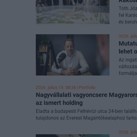
Tóth Józ
fel Kará
és beruh
rendőrfő
Rákosren
2026. júli
kialakul
Mutatu
elmondás
lehet
o
önkényes
Az ingat
prostitú
változás
alatt "ú
formálja
leszögez
a pláza
az állam
befolyás
2026. július 15. 08:36 | Portfolio
lépnie. 
Közben e
Nagyvállalati vagyoncsere Magyarors
Investm
befektet
az ismert holding
Eladta a budapesti Felhévízi utca 24-ben találh
tulajdonos az Everest Magántőkealaphoz tartozó
2026. júli