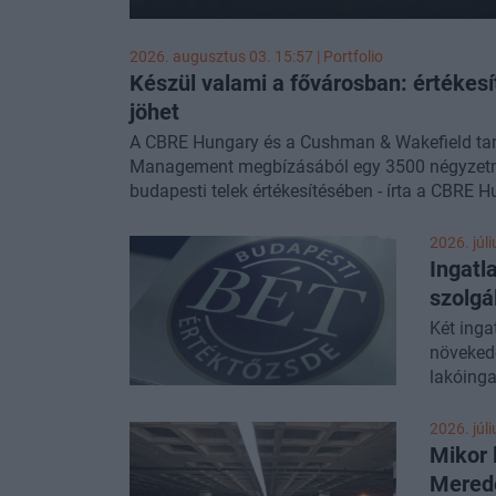
2026. augusztus 03. 15:57 | Portfolio
Készül valami a fővárosban: értékesí
jöhet
A CBRE Hungary és a Cushman & Wakefield tan
Management megbízásából egy 3500 négyzetméter
budapesti telek értékesítésében - írta a CBRE 
előadóink lesznek a
Portfolio Property Forum
k
2026. júli
Ingatl
szolgá
Két inga
növekedé
lakóinga
franciao
források
2026. júli
fejleszt
Mikor 
Merede