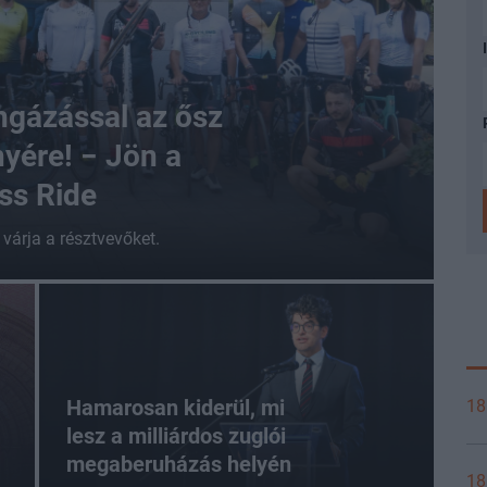
ngázással az ősz
yére! − Jön a
ss Ride
 várja a résztvevőket.
Hamarosan kiderül, mi
18
lesz a milliárdos zuglói
megaberuházás helyén
18