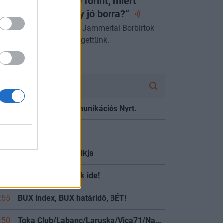
a egy lángos 2000 forint, miért
jnáljuk a pénzt egy jó
borra?”
űcs Róberttel, a villányi Jammertal Borbirtok
rstulajdonosával beszélgettünk.
FÓRUM
:09
Gloster Infokommunikációs Nyrt.
:08
DAX
:05
MOLly tulajok topikja
:57
OTP részvényesek ide!
:55
BUX index, BUX határidő, BÉT!
:50
Toka Club/Labanc/Laruska/Vica71/Nacky/Bpali/Oldrider/Josefernando/Mcbull/Kawaszabi