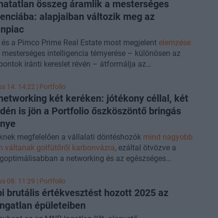
hatatlan összeg áramlik a mesterséges
igenciába: alapjaiban változik meg az
anpiac
 és a Pimco Prime Real Estate most megjelent
elemzése
a mesterséges intelligencia térnyerése – különösen az
ontok iránti kereslet révén – átformálja az
befektetések logikáját, miközben az AI-infrastruktúra
 2030-ig becslések szerint 5,2 ezer milliárd dollárnyi
us 14. 14:22 | Portfolio
ényel. Az elemzés kiemeli az ingatlan és az infrastruktúra
 networking két keréken: jótékony céllal, két
határvonal elmosódását, valamint az európai védelmi
idén is jön a Portfolio őszköszöntő bringás
növekvő ingatlanigényét, miután a NATO-tagállamok a
nye
5 százalékát kívánják védelmi célokra fordítani. A Pimco
knek megfelelően a vállalati döntéshozók
mind nagyobb
a legígéretesebb lehetőségek a válságálló szektorok és az
 váltanak golfütőről karbonvázra
, ezáltal ötvözve a
s strukturális trendek – mint például a geopolitikai
egoptimálisabban a networking és az egészséges
ok és a nemzeti szuverenitási törekvések –
nyújtotta előnyöket. A Portfolio üzleti közössége
ontjában rejlenek. Az európai ingatlanpiacról is szó lesz
ebb szeptember 20-án pattanhat a nyeregbe az
lio
us 08. 11:29 | Portfolio
Property Investment Forum
konferenciáján, tartson
öntő
Network On Wheels – Portfolio Sunday Business
i brutális értékvesztést hozott 2025 az
n is!
tében, ahol a sport és a kapcsolatépítés mellett a
gatlan épületeiben
ság is középpontba kerül.