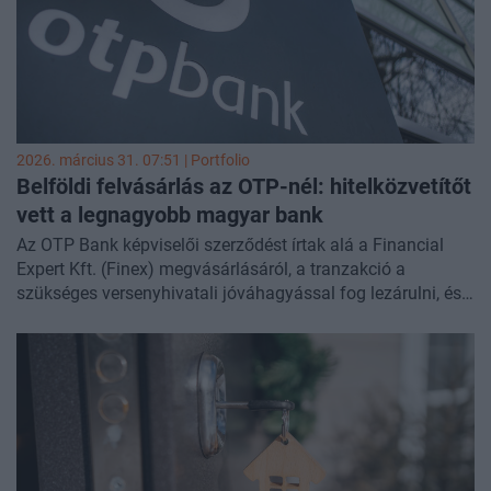
biztosabb hozamot jelent az alapkezelők számára – írja
kutatási összefoglalójában a Greenbors Consulting.
2026. március 31. 07:51 | Portfolio
Belföldi felvásárlás az OTP-nél: hitelközvetítőt
vett a legnagyobb magyar bank
Az OTP Bank képviselői szerződést írtak alá a Financial
Expert Kft. (Finex) megvásárlásáról, a tranzakció a
szükséges versenyhivatali jóváhagyással fog lezárulni, és
célja, hogy a hitelközvetítői piacon az OTP Csoport jelenleg
is aktív és kiemelt jelenléte tovább növekedjen - közölte a
bank. A most felvásárolt cég a legutóbbi, 2024-es lezárt
évét 1,716 milliárd forintos nettó árbevétellel és 248 millió
forintos adózott eredménnyel teljesítette.