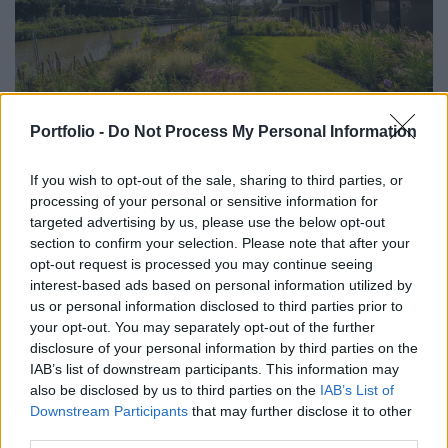
2026. március 24. 13:03 | Portfolio
Portfolio -
Do Not Process My Personal Information
Használatbavételi engedélyt kapott az Atenor
újbudai lakóingatlanfejlesztésének negyedik
If you wish to opt-out of the sale, sharing to third parties, or
épülete
processing of your personal or sensitive information for
Megkapta a használatbavételi engedélyt a XI. kerületi
targeted advertising by us, please use the below opt-out
Lake11 lakópark első ütemének 22 lakást magába foglaló,
section to confirm your selection. Please note that after your
negyedik épülete – írja közleményében a fejlesztő Atenor.
opt-out request is processed you may continue seeing
Az összesen öt ütemben megvalósuló, 18 épületesre
interest-based ads based on personal information utilized by
tervezett lakóparkban az elkészült lakások száma így elérte
us or personal information disclosed to third parties prior to
a 265-öt.
your opt-out. You may separately opt-out of the further
disclosure of your personal information by third parties on the
IAB’s list of downstream participants. This information may
also be disclosed by us to third parties on the
IAB’s List of
Downstream Participants
that may further disclose it to other
third parties.