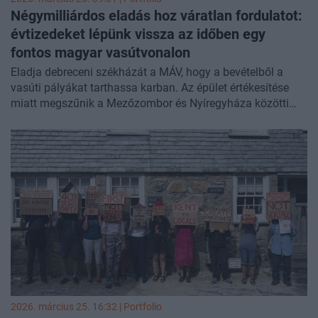
Négymilliárdos eladás hoz váratlan fordulatot:
évtizedeket lépünk vissza az időben egy
fontos magyar vasútvonalon
Eladja debreceni székházát a MÁV, hogy a bevételből a
vasúti pályákat tarthassa karban. Az épület értékesítése
miatt megszűnik a Mezőzombor és Nyíregyháza közötti
vasútvonal központi forgalomirányítása. Így a jövőben a
vonatok közlekedését újra a helyi állomásokon dolgozó
vasutasok fogják koordinálni - írta meg az
Átlátszó
.
2026. március 25. 16:32 | Portfolio