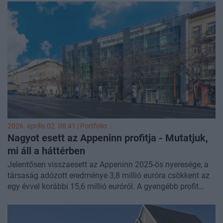
meg a
Property Forum
.
2026. április 02. 08:41 | Portfolio
Nagyot esett az Appeninn profitja - Mutatjuk,
mi áll a háttérben
Jelentősen visszaesett az Appeninn 2025-ös nyeresége, a
társaság adózott eredménye 3,8 millió euróra csökkent az
egy évvel korábbi 15,6 millió euróról. A gyengébb profit
mögött elsősorban nem az operatív teljesítmény romlása
állt, hanem az ingatlanok átértékeléséhez kapcsolódó
devizahatás és a romló pénzügyi eredmény, miközben a