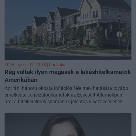
bérbeadási üzletág alapvetően stabil maradt.
2026. április 01. 13:35 | Portfolio
Rég voltak ilyen magasak a lakáshitelkamatok
Amerikában
Az iráni háború okozta inflációs félelmek hatására tovább
emelkedtek a jelzálogkamatok az Egyesült Államokban,
ami a hitelkérelmek számának jelentős visszaeséséhez
vezetett. A hitelkiváltási igények különösen meredeken
zuhantak az elmúlt hetekben - számolt be a
CNBC
.