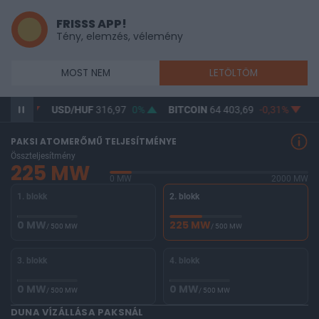
FRISSS APP!
Tény, elemzés, vélemény
MOST NEM
LETÖLTÖM
USD/HUF
316,97
0%
BITCOIN
64 403,69
-0,31%
BUX
146 56
PAKSI ATOMERŐMŰ TELJESÍTMÉNYE
Összteljesítmény
225 MW
0 MW
2000 MW
1. blokk
2. blokk
0 MW
225 MW
/ 500 MW
/ 500 MW
3. blokk
4. blokk
0 MW
0 MW
/ 500 MW
/ 500 MW
DUNA VÍZÁLLÁSA PAKSNÁL