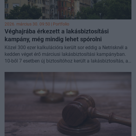
2026. március 30. 09:50 | Portfolio
Véghajrába érkezett a lakásbiztosítási
kampány, még mindig lehet spórolni
Közel 300 ezer kalkulációra került sor eddig a Netrisknél a
kedden véget érő márciusi lakásbiztosítási kampányban.
10-ből 7 esetben új biztosítóhoz került a lakásbiztosítás, a
fennmaradó 30 százalék esetében pedig ugyanannál a
társaságnál maradt a szerződés, de korszerűbb csomagot
kaptak az érintettek. Az átlagdíj az idei kampányban eddig
kevesebb mint 38 ezer forintot tett ki. Az eddigi adatokból
is az látszik, hogy még egy 1-2 éves szerződés esetében is
érdemes megnézni az ajánlatokat és összehasonlítani -
közölte az alkuszcég.