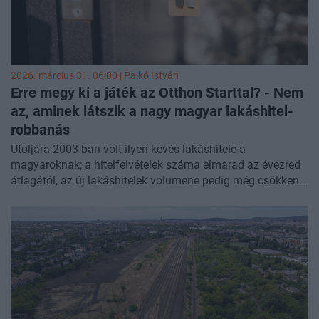
2026. március 31. 06:00 |
Palkó István
Erre megy ki a játék az Otthon Starttal? - Nem
az, aminek látszik a nagy magyar lakáshitel-
robbanás
Utoljára 2003-ban volt ilyen kevés lakáshitele a
magyaroknak; a hitelfelvételek száma elmarad az évezred
átlagától, az új lakáshitelek volumene pedig még csökkent
is nyolc év alatt. Őrültségnek hangzik, ugye? Pedig csak
szemüveget váltottunk: a megszokott
nominális számok
helyett reálértéken vizsgáltuk a 2025-ös hitelpiaci
folyamatokat. Éppen ez a nézőpont világít rá talán a
legjobban, miért lenne már ideje a pozitív fordulatnak, amit
sokan a hét hónapja futó Otthon Start Programtól várnak,
de idő kell neki a bizonyításhoz. Szó lesz a témáról a
Portfolio május 5-ei Hitelezés 2026 konferenciáján
is, nem