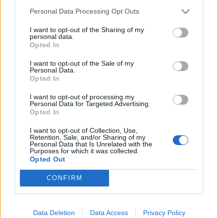
Personal Data Processing Opt Outs
I want to opt-out of the Sharing of my
personal data.
Opted In
2026. március 23. 19:27 | Portfolio
Kiszivárogtak a tervek: gigantikus
I want to opt-out of the Sale of my
Personal Data.
bevásárlásra készül az OTP Oroszországban
Opted In
Nagy üzlet készül a moszkvai irodapiacon, mivel az OTP
helyi leányvállalata a Kommerszant
szerint
épületet keres
I want to opt-out of processing my
Personal Data for Targeted Advertising.
székhelyének. Az 50 ezer négyzetméter alapterületű
Opted In
ingatlan ára várhatóan 22,5–30 milliárd rubel lesz; jelenleg
a bank két moszkvai központi irodája közel negyed ekkora
I want to opt-out of Collection, Use,
Retention, Sale, and/or Sharing of my
területet foglal el. A magyar csoport leányvállalata az
Personal Data that Is Unrelated with the
oroszországi jelenlétének bővítése érdekében vásárolhatja
Purposes for which it was collected.
Opted Out
meg ezt a hatalmas ingatlant.
CONFIRM
Data Deletion
Data Access
Privacy Policy