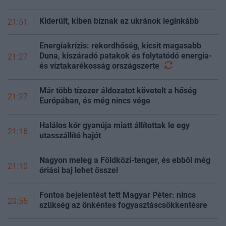
Kiderült, kiben bíznak az ukránok leginkább
21:51
Energiakrízis: rekordhőség, kicsit magasabb
Duna, kiszáradó patakok és folytatódó energia-
21:27
és víztakarékosság
országszerte
Már több tízezer áldozatot követelt a hőség
21:27
Európában, és még nincs vége
Halálos kór gyanúja miatt állítottak le egy
21:16
utasszállító hajót
Nagyon meleg a Földközi-tenger, és ebből még
21:10
óriási baj lehet ősszel
Fontos bejelentést tett Magyar Péter: nincs
20:55
szükség az önkéntes fogyasztáscsökkentésre