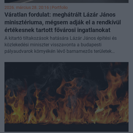
2026. március 28. 20:16 | Portfolio
Váratlan fordulat: meghátrált Lázár János
minisztériuma, mégsem adják el a rendkívül
értékesnek tartott fővárosi ingatlanokat
A kitartó tiltakozások hatására Lázár János építési és
közlekedési miniszter visszavonta a budapesti
pályaudvarok környékén lévő barnamezős területek
választások előtti értékesítésének tervét. Ezzel az elmúlt két
évben már másodszor sikerült megakadályozni a főváros
számára fontos tartaléknak számító fejlesztési területek
privatizációját - írta meg
Vitézy Dávid
egy friss Facebook-
posztban.