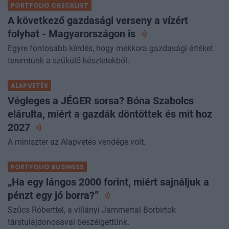
PORTFOLIO CHECKLIST
A következő gazdasági verseny a vízért
folyhat - Magyarországon
is
Egyre fontosabb kérdés, hogy mekkora gazdasági értéket
teremtünk a szűkülő készletekből.
ALAPVETÉS
Végleges a JÉGER sorsa? Bóna Szabolcs
elárulta, miért a gazdák döntöttek és mit hoz
2027
A miniszter az Alapvetés vendége volt.
PORTFOLIO BUSINESS
„Ha egy lángos 2000 forint, miért sajnáljuk a
pénzt egy jó
borra?”
Szűcs Róberttel, a villányi Jammertal Borbirtok
társtulajdonosával beszélgettünk.