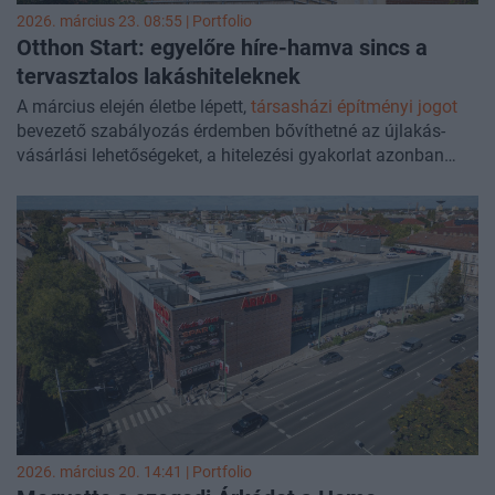
2026. március 23. 08:55 | Portfolio
Otthon Start: egyelőre híre-hamva sincs a
tervasztalos lakáshiteleknek
A március elején életbe lépett,
társasházi építményi jogot
bevezető szabályozás érdemben bővíthetné az újlakás-
vásárlási lehetőségeket, a hitelezési gyakorlat azonban
egyelőre mást mutat – hívta fel a figyelmet a money.hu.
2026. március 20. 14:41 | Portfolio