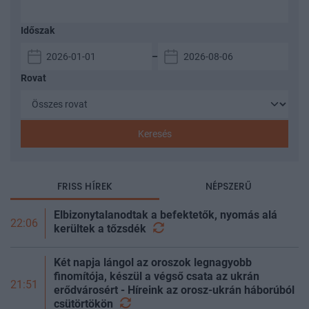
Időszak
–
Rovat
Keresés
FRISS HÍREK
NÉPSZERŰ
Elbizonytalanodtak a befektetők, nyomás alá
22:06
kerültek a
tőzsdék
Két napja lángol az oroszok legnagyobb
finomítója, készül a végső csata az ukrán
21:51
erődvárosért - Híreink az orosz-ukrán háborúból
csütörtökön