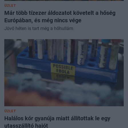
ÜZLET
Már több tízezer áldozatot követelt a hőség
Európában, és még nincs vége
Jövő héten is tart még a hőhullám.
ÜZLET
Halálos kór gyanúja miatt állítottak le egy
utasszállító hajót