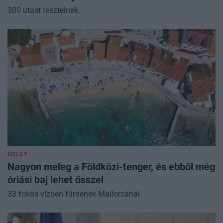
300 utast tesztelnek.
ÜZLET
Nagyon meleg a Földközi-tenger, és ebből még
óriási baj lehet ősszel
33 fokos vízben fürdenek Mallorcánál.