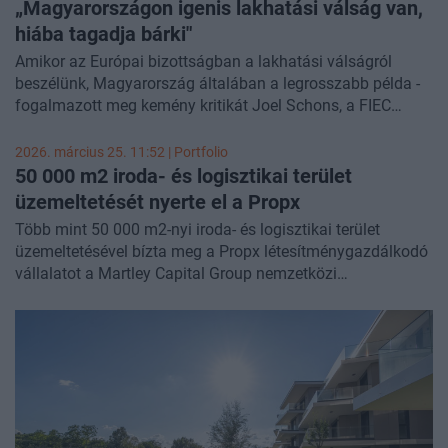
„Magyarországon igenis lakhatási válság van,
hiába tagadja bárki"
Amikor az Európai bizottságban a lakhatási válságról
beszélünk, Magyarország általában a legrosszabb példa -
fogalmazott meg kemény kritikát Joel Schons, a FIEC
(Európai Építőipari Szövetség) Lakásügyi
Munkacsoportjának elnöke az ÉVOSZ szerdán
2026. március 25. 11:52 | Portfolio
megrendezett konferenciáján tartott előadásában. A
50 000 m2 iroda- és logisztikai terület
kijelentés Csepeti Ádám, a hazai stratégiai ügyek
üzemeltetését nyerte el a Propx
koordinációjáért felelős helyettes államtitkár ugyanezen az
Több mint 50 000 m2-nyi iroda- és logisztikai terület
eseményen elhangzott előadására reagált. A politikus a
üzemeltetésével bízta meg a Propx létesítménygazdálkodó
kormány lakáspolitikai terveit ismertette és kijelentette,
vállalatot a Martley Capital Group nemzetközi
hogy Magyarországon nincsen lakhatási válság.
ingatlanbefektetési cég – írja közleményében a Propx. A
megállapodás keretében a Propx két hazai irodaház és két
logisztikai központ teljes körű kiszolgálását végzi. Az
ötéves vállalat ezzel a megbízással közel 1 millió m2-re
bővítette már meglévő portfólióját.