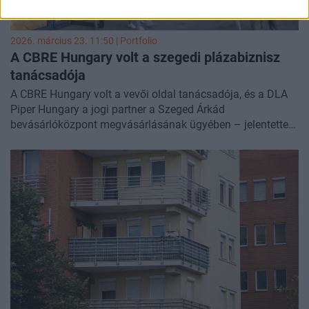
2026. március 23. 11:50 | Portfolio
A CBRE Hungary volt a szegedi plázabiznisz
tanácsadója
A CBRE Hungary volt a vevői oldal tanácsadója, és a DLA
Piper Hungary a jogi partner a Szeged Árkád
bevásárlóközpont megvásárlásának ügyében – jelentette
be
LinkedIn-posztjában
a CBRE.