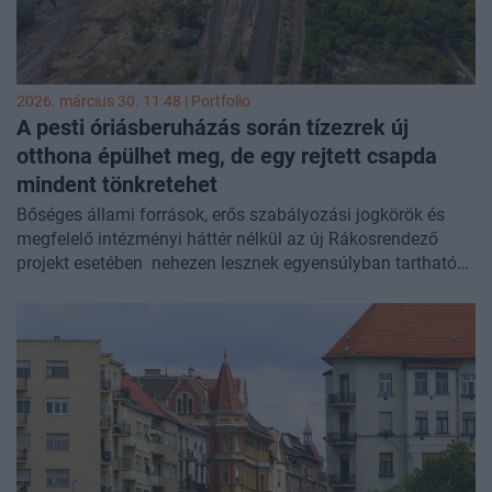
érdemes lemaradni a szakmai rendezvényről!
2026. március 30. 11:48 | Portfolio
A pesti óriásberuházás során tízezrek új
otthona épülhet meg, de egy rejtett csapda
mindent tönkretehet
Bőséges állami források, erős szabályozási jogkörök és
megfelelő intézményi háttér nélkül az új Rákosrendező
projekt esetében nehezen lesznek egyensúlyban tarthatóak
a környezetvédelmi és szociális célok – írja a
Másfélfok
.
Mindezek hiányában Budapestnek óvatos,
kompromisszumos megoldásokra és fokozatos
építkezésre lesz szüksége a sikerhez, de a
március 31-én
kedden kihirdetésre kerülő nyertes pályázat nagyszabású
terveinek megvalósítása mindenképp hatalmas kihívást
jelent majd.