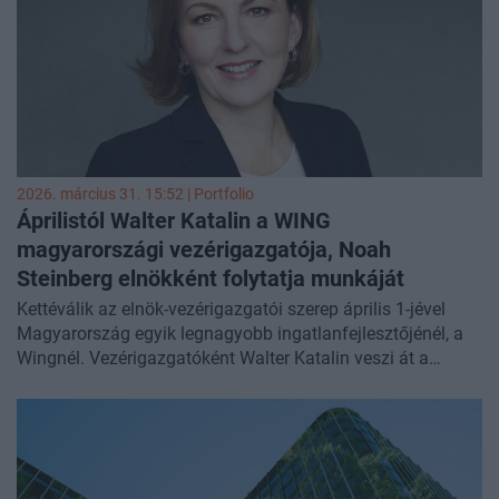
2026. március 31. 15:52 | Portfolio
Áprilistól Walter Katalin a WING
magyarországi vezérigazgatója, Noah
Steinberg elnökként folytatja munkáját
Kettéválik az elnök-vezérigazgatói szerep április 1-jével
Magyarország egyik legnagyobb ingatlanfejlesztőjénél, a
Wingnél. Vezérigazgatóként Walter Katalin veszi át a
magyarországi operatív tevékenység irányítását, Noah
Steinberg pedig a korábbi kettős elnök-vezérigazgatói
pozíció után a jövőben elnökként folytatja munkáját, a
hosszú távú stratégiai irányokra összpontosítva – írja
közleményében a cég. Steinberg továbbra is betölti a