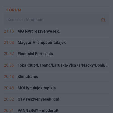
FÓRUM
21:16
4IG Nyrt reszvenyesek.
21:08
Magyar Állampapír tulajok
20:57
Financial Forecasts
20:56
Toka Club/Labanc/Laruska/Vica71/Nacky/Bpali/Oldrider/Josefernando/Mcbull/Kawaszabi
20:48
Klímakamu
20:48
MOLly tulajok topikja
20:32
OTP részvényesek ide!
20:31
PANNERGY - moderalt