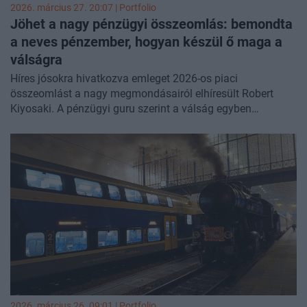
2026. március 27. 20:07 | Portfolio
Jöhet a nagy pénzügyi összeomlás: bemondta
a neves pénzember, hogyan készül ő maga a
válságra
Híres jósokra hivatkozva emleget 2026-os piaci
összeomlást a nagy megmondásairól elhíresült Robert
Kiyosaki. A pénzügyi guru szerint a válság egyben
lehetőség is, és ilyenkor lehet igazán meggazdagodni.
2026. március 26. 09:01 | Portfolio