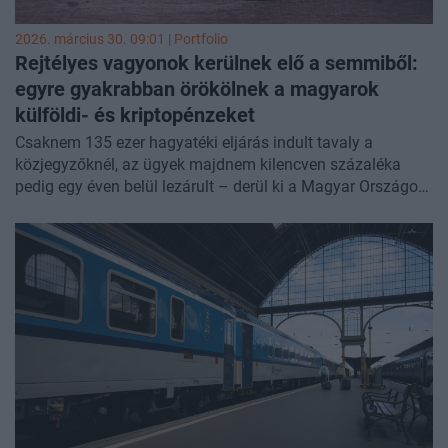
2026. március 30. 09:01 | Portfolio
Rejtélyes vagyonok kerülnek elő a semmiből:
egyre gyakrabban örökölnek a magyarok
külföldi- és kriptopénzeket
Csaknem 135 ezer hagyatéki eljárás indult tavaly a
közjegyzőknél, az ügyek majdnem kilencven százaléka
pedig egy éven belül lezárult – derül ki a Magyar Országos
Közjegyzői Kamara összesítéséből. A hagyaték átadása
jellemzően akkor tart ennél hosszabb ideig, ha vita van az
örökösök között és bírósághoz fordulnak vagy olyan
külföldi vagyontárgy – például bankszámla, adriai nyaraló,
vitorlás – is van a hagyatékban, amelyről nehezen lehet
hivatalos információt szerezni. Az örökösök a
vagyontárgyak pontos összegyűjtésével és az egyezségre
törekvéssel is tudják gyorsítani a hagyatéki eljárást.