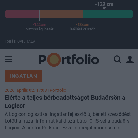
-129 cm
-144cm
-134cm
biztonsági határ
leállási küszöb
Forrás: OVF, HAEA
A Paksi Atomerőmű összteljesítménye 225 MW. A Duna vízállá
INGATLAN
2026. április 02. 17:08 | Portfolio
Elérte a teljes bérbeadottságot Budaörsön a
Logicor
A Logicor logisztikai ingatlanfejlesztő új bérleti szerződést
kötött a hazai informatikai disztribútor CHS-sel a budaörsi
Logicor Alligator Parkban. Ezzel a megállapodással a
létesítmény elérte a százszázalékos kihasználtságot - írta