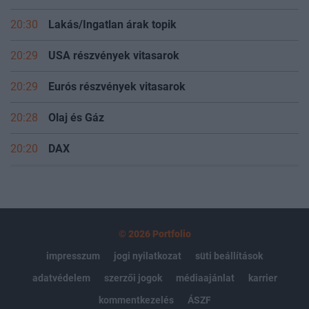
20:30
Lakás/Ingatlan árak topik
20:29
USA részvények vitasarok
20:29
Eurós részvények vitasarok
20:28
Olaj és Gáz
20:20
DAX
© 2026 Portfolio
impresszum
jogi nyilatkozat
süti beállítások
adatvédelem
szerzői jogok
médiaajánlat
karrier
kommentkezelés
ÁSZF