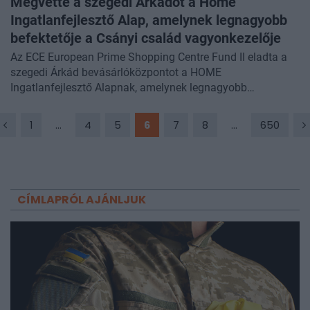
Megvette a szegedi Árkádot a Home
Ingatlanfejlesztő Alap, amelynek legnagyobb
befektetője a Csányi család vagyonkezelője
Az ECE European Prime Shopping Centre Fund II eladta a
szegedi Árkád bevásárlóközpontot a HOME
Ingatlanfejlesztő Alapnak, amelynek legnagyobb
befektetője a Csányi család vagyonkezelőjeként működő
Unity Asset Management Foundation - írta közleményében
1
...
4
5
6
7
8
...
650
az ECE Real Estate Partners. Az ügylet az elmúlt három év
legnagyobb hazai kereskedelmiingatlan-tranzakciója.
CÍMLAPRÓL AJÁNLJUK