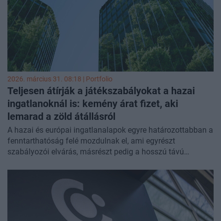
vállalatcsoport hazai és nemzetközi érdekeltségeit is lefedő
Wingholding elnök-vezérigazgatói pozícióját.
2026. március 31. 08:18 | Portfolio
Teljesen átírják a játékszabályokat a hazai
ingatlanoknál is: kemény árat fizet, aki
lemarad a zöld átállásról
A hazai és európai ingatlanalapok egyre határozottabban a
fenntarthatóság felé mozdulnak el, ami egyrészt
szabályozói elvárás, másrészt pedig a hosszú távú
versenyképesség és az értékállóság alapja. A nemzetközi
tapasztalatok azt mutatják, hogy a környezeti, társadalmi
és vállalatirányítási (ESG) szempontok beépítése a
befektetési stratégiába csökkenti a kockázatokat és
vonzza a tőkét. Bár a magyar piacon ez a folyamat még az
elején tart, a fokozatos zöld átállás komoly üzleti előnyt és