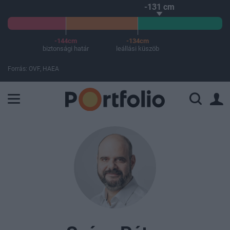
-131 cm
-144cm
-134cm
biztonsági határ
leállási küszöb
Forrás: OVF, HAEA
A Paksi Atomerőmű összteljesítménye 226 MW. A Duna vízállá