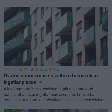
évben. A napraforgóolajnál a nemzetközi piacok drágulása
és az árrésstop együttes hatása érvényesül, az olívaolajnál
pedig a 2024/25-ös spanyol rekordtermés hozott kínálati
bőséget a korábbi "folyékony arany" korszak után. A bolti
árak alakulását az árfolyammozgások, a korábbi készletek
és a szabályozás egyaránt befolyásolja. Jelenleg a
legolcsóbb napraforgóolaj 720 forint, az olivaolaj 1 625
forint, az extra szűz olíva pedig 2 800 forint körül kapható
a nagy láncokban.
2026. április 23. 16:10 |
Szász Péter
Óvatos optimizmus és változó fókuszok az
ingatlanpiacon
A lakóingatlan-fejlesztésekben látják a legnagyobb
potenciált a hazai ingatlanpiac szereplői. Emellett a
hotelszektor dinamikus növekedése és a kiskereskedelem
iránt megélénkülő érdeklődés is figyelemre méltó trend.
Mindez a DLA Piper Hungary friss ingatlanpiaci körképéből