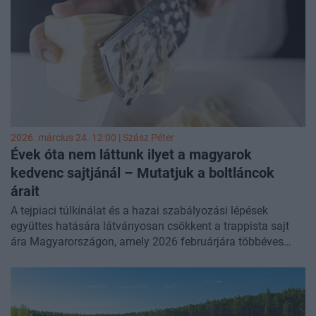
azok a cégek, amelyek nem lépnek időben, könnyen
lemaradhatnak, miközben a már rendelkezésre álló adatok
jelentős része ma is kihasználatlan marad.
2026. március 24. 12:00 |
Szász Péter
Évek óta nem láttunk ilyet a magyarok
kedvenc sajtjánál – Mutatjuk a boltláncok
árait
A tejpiaci túlkínálat és a hazai szabályozási lépések
együttes hatására látványosan csökkent a trappista sajt
ára Magyarországon, amely 2026 februárjára többéves
mélypontra esett. Az árrésstop, a nemzetközi kereskedelmi
feszültségek – különösen a kínai vámok – és a bővülő
európai kínálat egyaránt lefelé húzták az árakat, miközben
a hazai piacon jelentős különbségek alakultak ki a