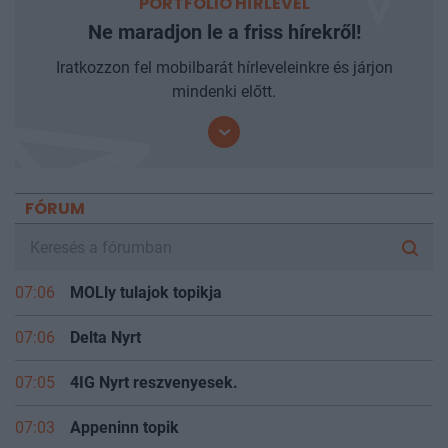
PORTFOLIO HÍRLEVÉL
Ne maradjon le a friss hírekről!
Iratkozzon fel mobilbarát hírleveleinkre és járjon
mindenki előtt.
FÓRUM
07:06
MOLly tulajok topikja
07:06
Delta Nyrt
07:05
4IG Nyrt reszvenyesek.
07:03
Appeninn topik