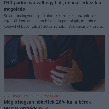
P+R parkolóvá vált egy Lidl, de már érkezik a
megoldás
Sok autós ingyenes parkolónak kezdte el használni az
egyik XI. kerületi Lidl-áruház saját parkolóját, miután a
környéket bevonták a fizetős zónába. Sok vásárló kiszorult
az autójával, de az áruház lépéseket ígért.
2026. március 31. 16:55 |
Szász Péter
Mégis hogyan nőhettek 26%-kal a bérek
Magyarországon?