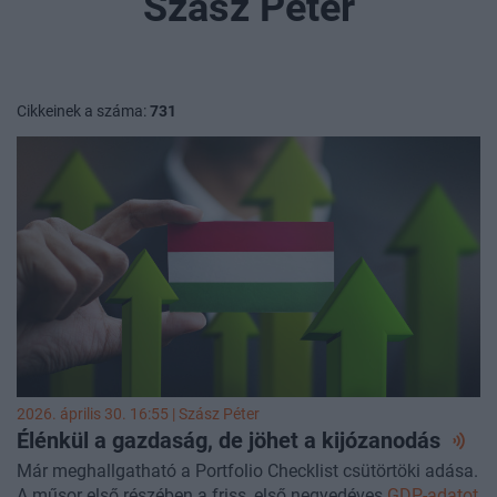
Szász Péter
Cikkeinek a száma:
731
2026. április 30. 16:55 |
Szász Péter
Élénkül a gazdaság, de jöhet a
kijózanodás
Már meghallgatható a Portfolio Checklist csütörtöki adása.
A műsor első részében a friss, első negyedéves
GDP-adatot