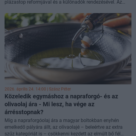
plázastop reformjával és a különadók rendezésével. Az
árrésstop megszüntetésénél a legnagyobb dilemmát az
jelenti, hogy a fokozatos vagy a gyors kivezetés hoz-e
kevesebb inflációs kockázatot. A plázastop kapcsán
iparági szereplők szerint a szabályozás érdemben
visszafogta a külföldi láncok terjeszkedését, de van, aki
óva int a leegyszerűsített döntéstől. A különadók
mérséklését a történelmi szintű költségvetési hiány
nehezíti.
2026. április 24. 14:00 |
Szász Péter
Közeledik egymáshoz a napraforgó- és az
olivaolaj ára - Mi lesz, ha vége az
árrésstopnak?
Míg a napraforgóolaj ára a magyar boltokban enyhén
emelkedő pályára állt, az olívaolajé – beleértve az extra
szűz kategóriát is – csökkenni kezdett az elmúlt bő fél