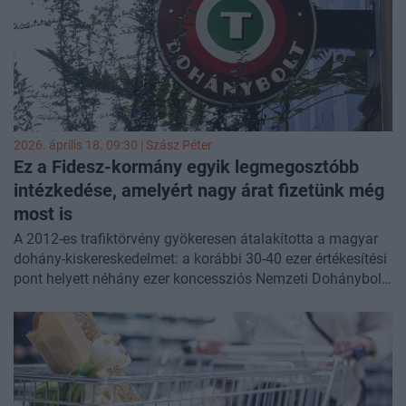
olyan technológiák, mint az energiatárolás és az okos
energiamenedzsment.
2026. április 18. 09:30 |
Szász Péter
Ez a Fidesz-kormány egyik legmegosztóbb
intézkedése, amelyért nagy árat fizetünk még
most is
A 2012-es trafiktörvény gyökeresen átalakította a magyar
dohány-kiskereskedelmet: a korábbi 30-40 ezer értékesítési
pont helyett néhány ezer koncessziós Nemzeti Dohánybolt
maradt a piacon. A rendszer bevezetése mellett a jövedéki
adópolitika sem tartott lépést az uniós elvárásokkal.
Mindemellett a dohánytermékek ára az elmúlt húsz évben
hatszorosára nőtt – jóval meghaladva az uniós átlagot és
kicsivel a bérek emelkedési ütemét is. A centralizált modell
a beszerzést és az árrést is egységesen szabályozza, a