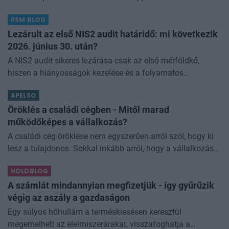
lakásvásárlók többségének az a relevánsabb, hogy melyik
RSM BLOG
bank adja a legkedvezőbb
Lezárult az első NIS2 audit határidő: mi következik
2026. június 30. után?
A NIS2 audit sikeres lezárása csak az első mérföldkő,
hiszen a hiányosságok kezelése és a folyamatos
megfelelés csak most kezdődik.A 2026. június 30-i
APELSO
határidővel lezárult a 2025. január 1
Öröklés a családi cégben - Mitől marad
működőképes a vállalkozás?
A családi cég öröklése nem egyszerűen arról szól, hogy ki
lesz a tulajdonos. Sokkal inkább arról, hogy a vállalkozás
képes-e tovább működni egy olyan helyzetben, amikor az
HOLDBLOG
alapító már ni
A számlát mindannyian megfizetjük - így gyűrűzik
végig az aszály a gazdaságon
Egy súlyos hőhullám a terméskiesésen keresztül
megemelheti az élelmiszerárakat, visszafoghatja a