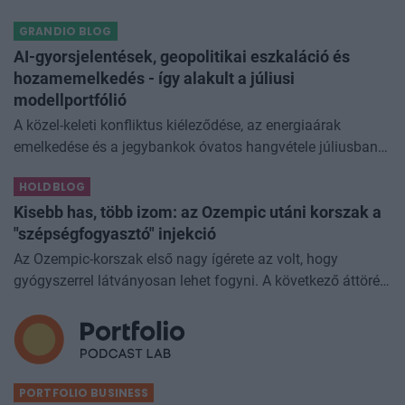
gazdasági növekedést, ronthatja a termelékenységet, sőt
GRANDIO BLOG
még az állam finanszírozását is m
AI-gyorsjelentések, geopolitikai eszkaláció és
hozamemelkedés - így alakult a júliusi
modellportfólió
A közel-keleti konfliktus kiéleződése, az energiaárak
emelkedése és a jegybankok óvatos hangvétele júliusban
átírta a piaci képet. A hazai kötvények súlyát növeltük,
HOLDBLOG
miközben a jelentő
Kisebb has, több izom: az Ozempic utáni korszak a
"szépségfogyasztó" injekció
Az Ozempic-korszak első nagy ígérete az volt, hogy
gyógyszerrel látványosan lehet fogyni. A következő áttörés
az lehet, hogy azt is szabályozhatjuk, miből fogyunk.
Kísérleti géncsendesítő
PORTFOLIO BUSINESS