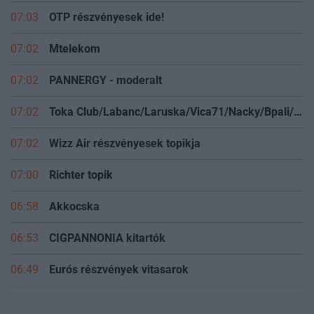
07:03
OTP részvényesek ide!
07:02
Mtelekom
07:02
PANNERGY - moderalt
07:02
Toka Club/Labanc/Laruska/Vica71/Nacky/Bpali/Oldrider/Josefernando/Mcbull/Kawaszabi
07:02
Wizz Air részvényesek topikja
07:00
Richter topik
06:58
Akkocska
06:53
CIGPANNONIA kitartók
06:49
Eurós részvények vitasarok