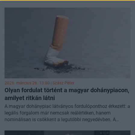
munkanélküliségi ráta
Magyarországon. A témát
Hornyák
József
, a Portfolio munkaerőpiaccal foglalkozó elemzője
segített értelmezni. A második részben a szőlő
aranyszínű
sárgaság
betegségével foglalkoztunk:
Kovács Nóra
, az
Agrárszektor vezető szerkesztője arról beszélt, hogy a
tavaszi munkák indulásával a veszély ismét aktuálissá
vált.
2026. március 26. 13:00 |
Szász Péter
Olyan fordulat történt a magyar dohánypiacon,
amilyet ritkán látni
A magyar dohánypiac látványos fordulóponthoz érkezett: a
legális forgalom már nemcsak reálértéken, hanem
nominálisan is csökkent a legutóbbi negyedévben. A
háttérben egyre erősebb az alternatív termékek térnyerése
és az illegális beszerzés szerepe. A fogyasztók egy része új