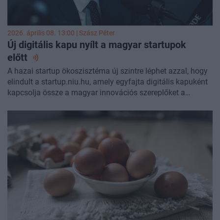
megtakarításai.
2026. április 08. 13:00 |
Szász Péter
Új digitális kapu nyílt a magyar startupok
előtt
A hazai startup ökoszisztéma új szintre léphet azzal, hogy
elindult a startup.niu.hu, amely egyfajta digitális kapuként
kapcsolja össze a magyar innovációs szereplőket a
nemzetközi piaccal. A platform célja, hogy láthatóbbá
tegye a hazai startupokat, strukturált adatbázist és
együttműködési lehetőségeket kínálva befektetőknek,
vállalatoknak és fejlesztőknek egyaránt. Mindez egy olyan
időszakban történik, amikor több új program és
kezdeményezés – köztük a Startup Voucher Program és a
deep tech fókuszú fejlesztések – is formálja az innovációs
környezetet.