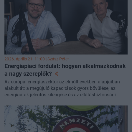
körbejártuk
Süle-Szigeti Bulcsúval
, a Portfolio pénzügyi
elemzőjével, hogy milyen strukturális problémák húzódnak
meg a rendszerben, és ezekre milyen szakpolitikai válaszok
adhatók. A második részben a kereskedelmiingatlan-piac
aktuális helyzetét és kilátásait elemeztük Balogh
Tamással, a DLA Piper Hungary ingatlanjogi csoportjának
vezető ügyvédjével, a nemrég megjelent Hazai
Ingatlanpiaci Körkép apropóján.
2026. április 21. 11:00 |
Szász Péter
Energiapiaci fordulat: hogyan alkalmazkodnak
a nagy
szereplők?
Az európai energiaszektor az elmúlt években alapjaiban
alakult át: a megújuló kapacitások gyors bővülése, az
energiaárak jelentős kilengése és az ellátásbiztonsági
kihívások egyszerre kényszerítik alkalmazkodásra a piaci
szereplőket. Ebben a környezetben felértékelődnek az
integrált energetikai modellek, amelyek a fejlesztéstől a
finanszírozáson át az üzemeltetésig lefedik a teljes
értékláncot, miközben egyre nagyobb szerepet kapnak az