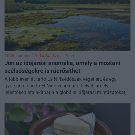
boltláncok és terméktípusok között.
2026. március 20. 14:34 |
Szász Péter
Jön az időjárási anomália, amely a mostani
szélsőségekre is ráerősíthet
A több éven át tartó La Niña-időszak véget ért, és egy
gyorsan erősödő El Niño veheti át a helyét, amely
jelentősen átalakíthatja a globális időjárási mintázatokat,
és világszerte érezhető hatásokat hozhat - mondta Ürge-
Vorsatz Diana, a Közép-európai Egyetem professzora és az
ENSZ Éghajlatváltozási Kormányközi Testületének
alelnöke a Portfolio Checklist csütörtöki adásában.