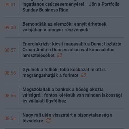
ingatlanos csúcseseményére! − Jön a Portfolio
09:01
Sunday Business Ride
Bemondták az elemzők: ennyit érhetnek
09:00
valójában a magyar részvények
Energiakrízis: kicsit magasabb a Duna; tisztázta
Orbán Anita a Duna vízállásával kapcsolatos
08:57
híreszteléseket
Gyűlnek a felhők, több kockázat miatt is
08:56
megrángathatják a
forintot
Megszólaltak a bankok a hőség okozta
válságról: fontos kérésük van minden lakossági
08:55
és vállalati ügyfélhez
Nagy rali után visszatért a bizonytalanság a
08:54
tőzsdékre