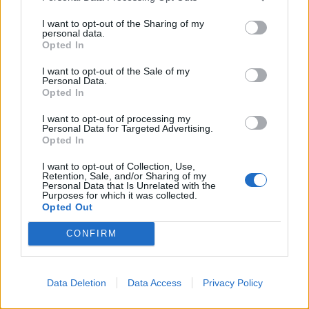
jövőkép, hanem a mindennapi működés része. Az is egyre
világosabb, hogy az energiahatékonyság már alapfeltétel.
I want to opt-out of the Sharing of my
personal data.
A digitalizáció és az adatalapú működés segít abban, hogy
Opted In
pontosabban lássuk, hol és mennyi energiát használunk el,
és hol lehet érdemben csökkenteni a fogyasztást. Közben
I want to opt-out of the Sale of my
pedig a fenntarthatósági szempontok egyre inkább
Personal Data.
Opted In
szabályozói oldalról is megjelennek: az Európai Unió
például kivezeti az egyik legerősebb üvegházhatású
I want to opt-out of processing my
gáznak számító SF6 használatát az energiaelosztásban is.
Personal Data for Targeted Advertising.
Opted In
I want to opt-out of Collection, Use,
Retention, Sale, and/or Sharing of my
Personal Data that Is Unrelated with the
Purposes for which it was collected.
Opted Out
2026. március 27. 16:55 |
Szász Péter
10 éve nem láttunk ilyen pocsék adatot a
CONFIRM
magyar
gazdaságban
Már meghallgatható a Portfolio Checklist pénteki adása. A
Data Deletion
Data Access
Privacy Policy
műsor első részében arról volt szó, hogy idén februárban
hirtelen tíz éve nem látott szintre emelkedett a