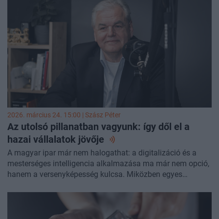
típusú eszközök felé fordul. Eközben a hagyományos
termékek piaca csak látszólag stabil, a felszín alatt
folyamatos az átrendeződés. A különböző
dohánykategóriák közötti mozgások miatt a teljes kép
jóval összetettebb, mint amit egyetlen adat mutatna.
2026. március 24. 15:00 |
Szász Péter
Az utolsó pillanatban vagyunk: így dől el a
hazai vállalatok
jövője
A magyar ipar már nem halogathat: a digitalizáció és a
mesterséges intelligencia alkalmazása ma már nem opció,
hanem a versenyképesség kulcsa. Miközben egyes
vállalatok már mélyen beépítették működésükbe az
adatvezérelt döntéshozatalt és az automatizációt, mások
még mindig csak az első lépéseket fontolgatják – pedig a
tét egyre nagyobb. A globális trendek világosan mutatják: