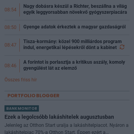
Nagy dobásra készül a Richter, beszállna a világ
08:54
egyik leggyorsabban növekvő gyógyszerpiacára
Gyenge adatok érkeztek a magyar gazdaságról
08:50
Tisza-kormány: közel 900 milliárdos program
08:47
indul, energetikai lépésekről dönt a
kabinet
A forintot is porlasztja a kritikus aszály, komoly
08:46
gyengülést lát az elemző
Összes friss hír
PORTFOLIO BLOGGER
BANKMONITOR
Ezek a legolcsóbb lakáshitelek augusztusban
Jelenleg az Otthon Start uralja a lakáshitelpiacot. Nyáron a
lakáshitelpiac 70%-a Otthon Start. Éppen ezért a