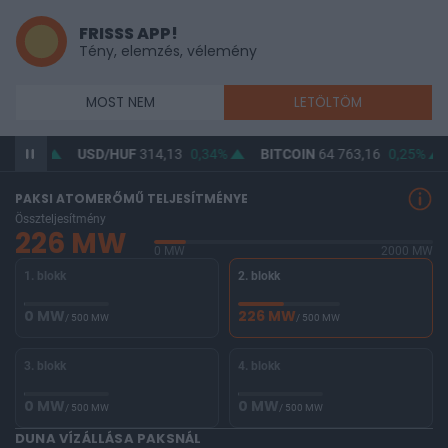
FRISSS APP!
Tény, elemzés, vélemény
MOST NEM
LETÖLTÖM
USD/HUF
314,13
0,34%
BITCOIN
64 763,16
0,25%
BUX
0
PAKSI ATOMERŐMŰ TELJESÍTMÉNYE
Összteljesítmény
226 MW
0 MW
2000 MW
1. blokk
2. blokk
0 MW
226 MW
/ 500 MW
/ 500 MW
3. blokk
4. blokk
0 MW
0 MW
/ 500 MW
/ 500 MW
DUNA VÍZÁLLÁSA PAKSNÁL