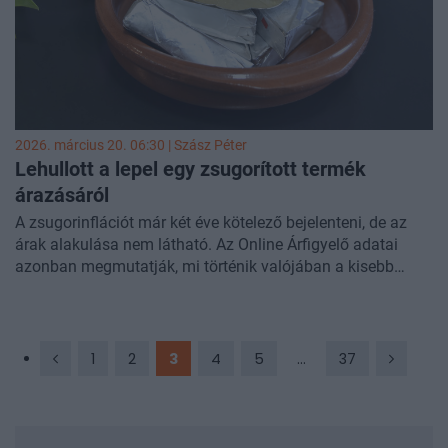
2026. március 20. 06:30 |
Szász Péter
Lehullott a lepel egy zsugorított termék
árazásáról
A zsugorinflációt már két éve kötelező bejelenteni, de az
árak alakulása nem látható. Az Online Árfigyelő adatai
azonban megmutatják, mi történik valójában a kisebb
kiszerelések mögött. Megnéztük a Medve és Mackó sajtok
példáját, ahol a 200 grammos termékek 190 grammosra
zsugorodtak. Bár az árak elsőre alig változtak, a
kilogrammonkénti árak alapján több esetben is drágulás
1
2
3
4
5
...
37
látszik. Van olyan termék, ahol a csökkentett kiszerelés
összességében közel 9 százalékos áremelkedést jelent.