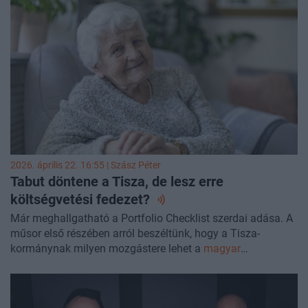
derül ki, amelyhez idén először széles körű piaci felmérés is
készült. Az irodapiac jelenleg átalakulóban van, míg a
logisztikai és ipari szegmens konszolidálódik. A
fenntarthatósági és energiahatékonysági szempontok
szinte minden területen meghatározóvá váltak. Az aktuális
trendekről és a piaci kilátásokról Balogh Tamással, a DLA
Piper Hungary ingatlanjogi csoportjának vezető
ügyvédjével beszélgettünk a Portfolio Checklist szerdai
műsorában.
2026. április 22. 16:55 |
Szász Péter
Tabut döntene a Tisza, de lesz erre
költségvetési
fedezet?
Már meghallgatható a Portfolio Checklist szerdai adása. A
műsor első részében arról beszéltünk, hogy a Tisza-
kormánynak milyen mozgástere lehet a
magyar
nyugdíjrendszerben
meglévő egyenlőtlenségek
mérséklésére, és mennyire reális cél a létminimum alatti
nyugdíjak érdemi felzárkóztatása. A beszélgetésben azt is