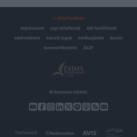
© 2026 Portfolio
impresszum
jogi nyilatkozat
süti beállítások
adatvédelem
szerzői jogok
médiaajánlat
karrier
kommentkezelés
ÁSZF
Itt keressen minket:
Partnereink