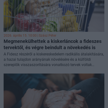
kereskedők mozgástere minimális. Az új kormány felállása
után a koncessziók újraversenyeztetése felmerülhet, a
trafikrendszer teljes felszámolása azonban a kiskorúak
védelmére hivatkozva kevéssé valószínű.
2026. április 15. 10:00 |
Szász Péter
Megmenekülhettek a kiskerláncok a fideszes
tervektől, és végre beindult a növekedés is
A Fidesz részéről a kiskereskedelem radikális átalakítására,
a hazai tulajdon arányának növelésére és a külföldi
szereplők visszaszorítására vonatkozó tervek voltak
napirenden és még ha a szektor ezektől meg is menekült, a
felálló Tisza-kormánynak így is olyan szereplőkkel kell új
alapokra helyeznie a kapcsolatot, amelyeket az elmúlt
években különadó, árstop, árrésstop és plázastop is terhelt
és részben terhel most is. Közben a kiskereskedelem 2025
második felére egyértelmű növekedési pályára állt, amelyet
a választások elé időzített transzferek és a gyors
bérnövekedés is támogat. A forgalom bővülése már az