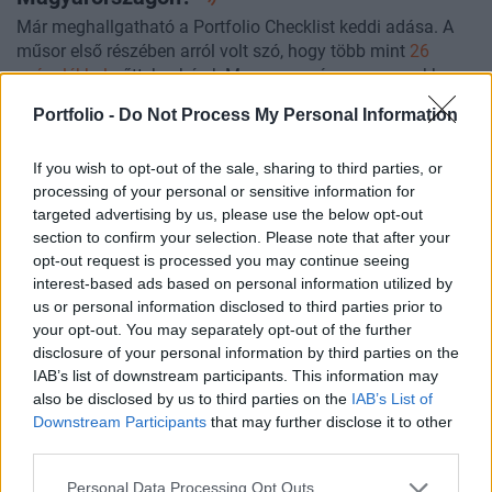
Már meghallgatható a Portfolio Checklist keddi adása. A
műsor első részében arról volt szó, hogy több mint
26
százalékkal
nőttek a bérek Magyarországon, ugyanakkor
ez nem általános bérdinamika, hanem egy egyszeri tétel, a
Portfolio -
Do Not Process My Personal Information
fegyverpénz hatása torzítja az adatokat. Erről
beszélgettünk
Hornyák Józseffel
, a Portfolio,
If you wish to opt-out of the sale, sharing to third parties, or
munkaerőpiaccal foglalkozó elemzőjével. A második
processing of your personal or sensitive information for
részben azt jártuk körbe, hogy a kedvezőtlen időjárás
targeted advertising by us, please use the below opt-out
milyen hatással
lehet a hazai agráriumra és a várható
section to confirm your selection. Please note that after your
termésmennyiségekre, erről
Szedlák Levente
, az
opt-out request is processed you may continue seeing
Agrárszektor újságírója adott helyzetképet.
interest-based ads based on personal information utilized by
us or personal information disclosed to third parties prior to
your opt-out. You may separately opt-out of the further
disclosure of your personal information by third parties on the
IAB’s list of downstream participants. This information may
2026. március 31. 09:00 |
Szász Péter
also be disclosed by us to third parties on the
IAB’s List of
Komoly pénzeket lehet már spórolni az
Downstream Participants
that may further disclose it to other
energiarendszer
fejlesztésével
third parties.
Az energiaszektor átalakulása ma már nem egy távoli
Personal Data Processing Opt Outs