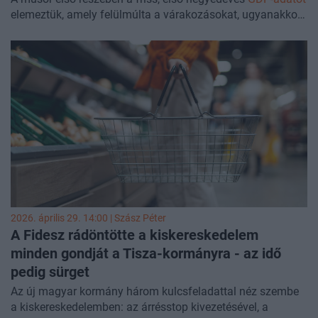
elemeztük, amely felülmúlta a várakozásokat, ugyanakkor
felmerül a kérdés, hogy tartós növekedési fordulóról van-e
szó, vagy inkább a választási transzferek rövid távú
hatásáról. A témát
Németh Dávid
, a K&H Bank vezető
elemzője segített értelmezni. A második részben az Európai
Unió
költségvetésének helyzetét
és az ezzel kapcsolatos
kihívásokat jártuk körül
Sasvári Marcell
, a Portfolio uniós
ügyekkel foglalkozó elemzőjének segítségével.
2026. április 29. 14:00 |
Szász Péter
A Fidesz rádöntötte a kiskereskedelem
minden gondját a Tisza-kormányra - az idő
pedig sürget
Az új magyar kormány három kulcsfeladattal néz szembe
a kiskereskedelemben: az árrésstop kivezetésével, a