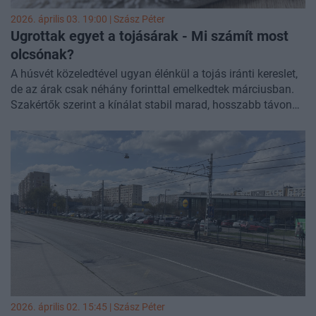
2026. április 03. 19:00 |
Szász Péter
Ugrottak egyet a tojásárak - Mi számít most
olcsónak?
A húsvét közeledtével ugyan élénkül a tojás iránti kereslet,
de az árak csak néhány forinttal emelkedtek márciusban.
Szakértők szerint a kínálat stabil marad, hosszabb távon
ugyanakkor lassú, de tartós áremelkedés valószínű,
miközben a hazai fogyasztás továbbra is magas
nemzetközi összevetésben. A bolti árak közötti
különbségeket egyre inkább a választék és a
prémiumtermékek aránya magyarázza, de a legtöbb
boltban 80 forint alatt is találunk tojást.
2026. április 02. 15:45 |
Szász Péter