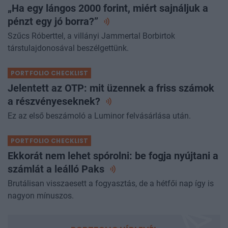
„Ha egy lángos 2000 forint, miért sajnáljuk a
pénzt egy jó
borra?”
Szűcs Róberttel, a villányi Jammertal Borbirtok
társtulajdonosával beszélgettünk.
PORTFOLIO CHECKLIST
Jelentett az OTP: mit üzennek a friss számok
a
részvényeseknek?
Ez az első beszámoló a Luminor felvásárlása után.
PORTFOLIO CHECKLIST
Ekkorát nem lehet spórolni: be fogja nyújtani a
számlát a leálló
Paks
Brutálisan visszaesett a fogyasztás, de a hétfői nap így is
nagyon mínuszos.