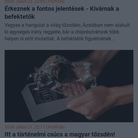
2026. július 22. 22:05 | Portfolio
Érkeznek a fontos jelentések - Kivárnak a
befektetők
Vegyes a hangulat a világ tőzsdéin, Ázsiában nem alakult
ki egységes irány reggelre, bár a chiprészvények több
helyen is erőt mutattak. A befektetők figyelmének
középpontjában továbbra is a közel-keleti konfliktus és az
ismét emelkedő olajár áll, miközben a vállalati
gyorsjelentési szezon is egyre inkább meghatározza a
kereskedést. Európában mérsékelt elmozdulásokkal indult
a nap, majd egyre jobb lett a hangulat - az USA-ban ezzel
szemben kis esésekkel zártak a vezető indexek.
2026. július 21. 22:11 | Portfolio
Itt a történelmi csúcs a magyar
tőzsdén!