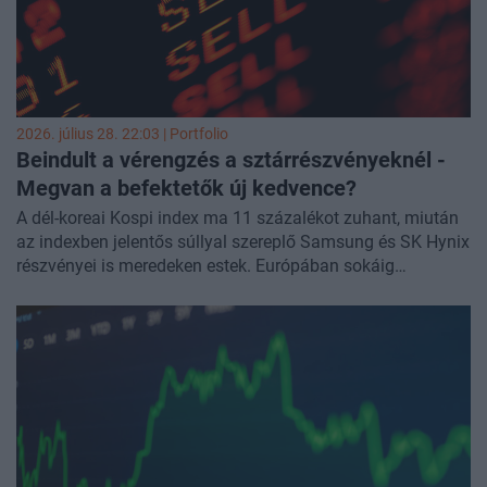
meglepetésekkel szolgáltatott a befektetőknek.
2026. július 28. 22:03 | Portfolio
Beindult a vérengzés a sztárrészvényeknél -
Megvan a befektetők új
kedvence?
A dél-koreai Kospi index ma 11 százalékot zuhant, miután
az indexben jelentős súllyal szereplő Samsung és SK Hynix
részvényei is meredeken estek. Európában sokáig
kifejezetten pozitív volt a hangulat, délután viszont
elbizonytalanodtak a befektetők. Amerikában tovább
folytatódik a chiprészvények vesszőfutása, többek között a
Micron, a SanDisk, az Amkor, a Dell és az Intel is komoly
mélyrepülésben van.
A következő napokban jönnek a Big Tech cégek
gyorsjelentései, ezekre várnak most elsősorban a
befektetők - a chiprészvények kilátásai nagyban függenek