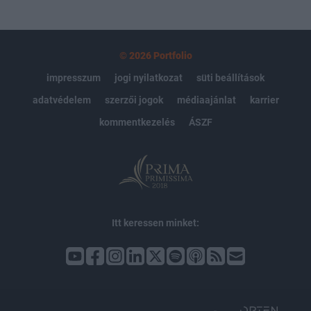
© 2026 Portfolio
impresszum
jogi nyilatkozat
süti beállítások
adatvédelem
szerzői jogok
médiaajánlat
karrier
kommentkezelés
ÁSZF
Itt keressen minket: