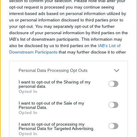
section to confirm your selection. Please note that after your
kamatemelés esélyét, az amerikai-iráni konfliktus újabb
opt-out request is processed you may continue seeing
eszkalációja viszont negatívan befolyásolja a hangulatot.
interest-based ads based on personal information utilized by
A vezető európai részvényindexek és az USA főbb indexei
us or personal information disclosed to third parties prior to
is negatívban zártak, a magyar tőzsde felülteljesített.
your opt-out. You may separately opt-out of the further
disclosure of your personal information by third parties on the
IAB’s list of downstream participants. This information may
also be disclosed by us to third parties on the
IAB’s List of
Downstream Participants
that may further disclose it to other
third parties.
2026. július 15. 22:00 | Portfolio
Personal Data Processing Opt Outs
Pluszban zártak az amerikai
tőzsdék
I want to opt-out of the Sharing of my
A részvénypiaci hangulat jelenleg rendkívül törékeny, az
personal data.
Opted In
Egyesült Államok és Irán közötti konfliktus újabb fordulata
befolyásolja elsősorban most a tőzsdéket; ezen felül a
I want to opt-out of the Sale of my
negyedéves gyorsjelentések is hozzátesznek valamennyit a
Personal Data.
képhez, bár ez inkább a tengerentúli piacokra igaz. Az
Opted In
Iránnal szembeni újabb amerikai csapások és a tengeri
I want to opt-out of processing my
blokád hatására gyengén alakult a kereskedés ma
Personal Data for Targeted Advertising.
Európában, ez alól a magyar tőzsde sem volt kivétel. Az
Opted In