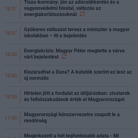
Tisza-kormány: jön az adócsökkentés és a
vagyonvédelmi hivatal, változás az
18:07
energiakorlátozásoknál
Gyökeres változást tervez a miniszter a magyar
18:07
iskolákban – itt a bejelentés
Energiakrízis: Magyar Péter megtette a várva
18:00
várt
bejelentést
Kiszáradhat a Duna? A kutatók szerint ez lesz az
18:00
új normális
Hirtelen jött a fordulat az időjárásban: zivatarok
18:00
és felhőszakadások érték el Magyarországot
Magyarországi bűnszervezetre csapott le a
17:49
rendőrség
Megérkezett a hét legfontosabb adata - Mi