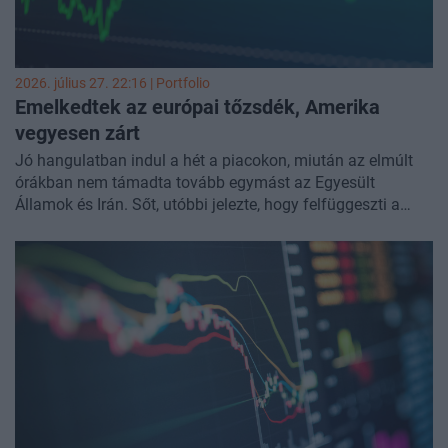
attól, hogy a legnagyobb felhőszolgáltatók fenntartják-e
intenzív beruházási kiadásaikat, miközben maguk a
technológiai óriásvállalatok is gyengélkednek.
2026. július 27. 22:16 | Portfolio
Emelkedtek az európai tőzsdék, Amerika
vegyesen
zárt
Jó hangulatban indul a hét a piacokon, miután az elmúlt
órákban nem támadta tovább egymást az Egyesült
Államok és Irán. Sőt, utóbbi jelezte, hogy felfüggeszti a
támadásokat, amennyiben az USA is így tesz.
A hírre meredeken esik az olajár és már láthattunk egy
felpattanást Ázsiában, de Európában is nagyobb
emelkedéssel kezdődött a hét. Az amerikai tőzsdék is
felfelé kezdték a kereskedést, a lendület azonban hamar
elfogyott, ezúttal is a technológiai papírok kerültek erősebb
nyomás alá. Az eladási hullám eredményeképp az amerikai
tőzsdék vegyesen is zártak, bár a nap végére az S&P 500
zöldbe fordult.