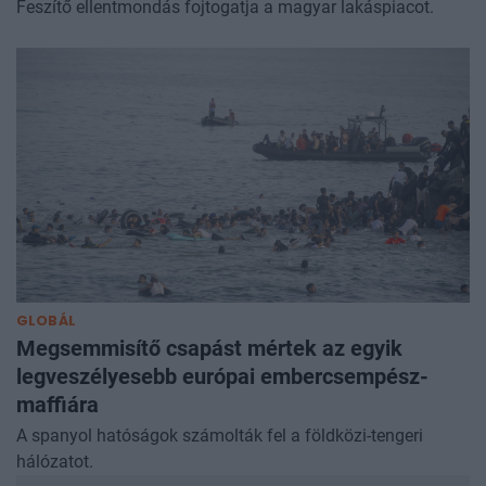
Feszítő ellentmondás fojtogatja a magyar lakáspiacot.
GLOBÁL
Megsemmisítő csapást mértek az egyik
legveszélyesebb európai embercsempész-
maffiára
A spanyol hatóságok számolták fel a földközi-tengeri
hálózatot.