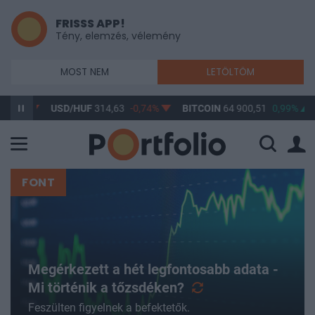
FRISSS APP!
Tény, elemzés, vélemény
MOST NEM
LETÖLTÖM
USD/HUF
314,63
-0,74%
BITCOIN
64 900,51
0,99%
BUX
14
FONT
Megérkezett a hét legfontosabb adata -
Mi történik a
tőzsdéken?
Feszülten figyelnek a befektetők.