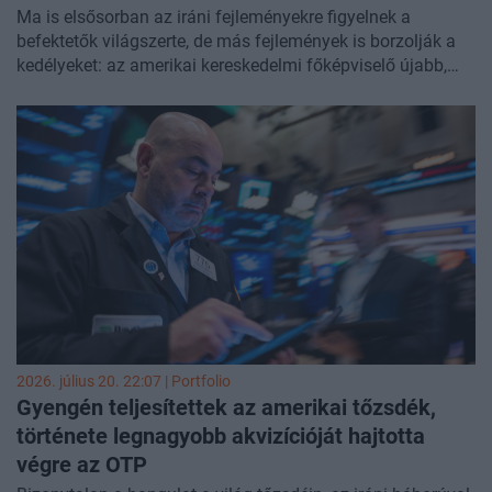
Ma is elsősorban az iráni fejleményekre figyelnek a
befektetők világszerte, de más fejlemények is borzolják a
kedélyeket: az amerikai kereskedelmi főképviselő újabb,
több tucat országot érintő vámintézkedéseket helyezett
kilátásba a Trump-adminisztráció részéről, ráadásul
eközben meredeken emelkedik az olaj ára, mivel
felerősödtek a közel-keleti ellátási kockázatok.
Ázsiában felemás kereskedést láthattunk, Európában és
Amerikában egyelőre pozitív a kép. A magyar tőzsde az
OTP-nek köszönhetően felülteljesített; a társaság
megállapodást írt alá a Luminor megvásárlásáról, amely a
Balti régió harmadik legnagyobb bankcsoportja. Az OTP
végül történelmi csúccsal zárta a napot
2026. július 20. 22:07 | Portfolio
Gyengén teljesítettek az amerikai tőzsdék,
története legnagyobb akvizícióját hajtotta
végre az
OTP