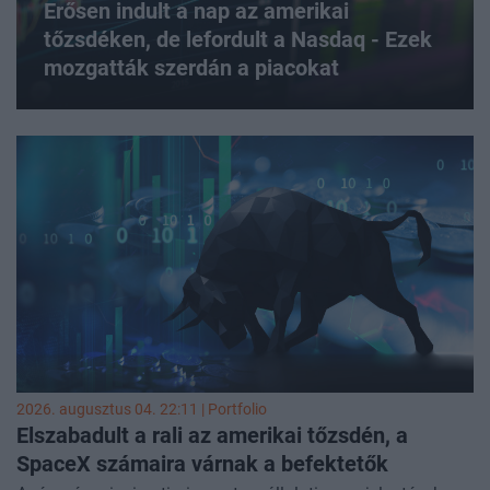
Erősen indult a nap az amerikai
tőzsdéken, de lefordult a Nasdaq - Ezek
mozgatták szerdán a
piacokat
2026. augusztus 04. 22:11 | Portfolio
Elszabadult a rali az amerikai tőzsdén, a
SpaceX számaira várnak a
befektetők