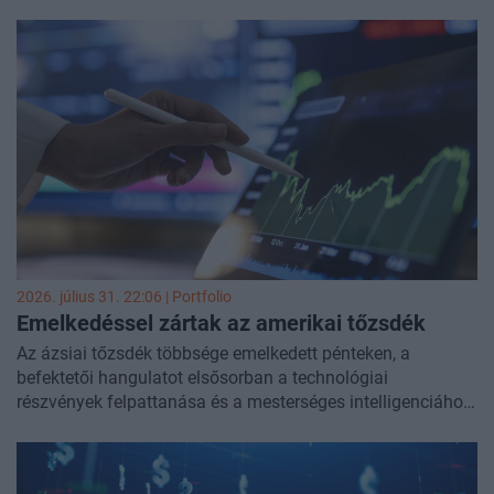
folyamán. Ennek hatására megnyugvás jeleit láthatjuk a
piacokon: nagyot esett az olajár, az európai tőzsdéken és
az USA-ban pedig érdemi emelkedést láthattunk. A német
DAX-index új történelmi csúcsra emelkedett, csakúgy mint
a BUX index.
Fontos ugyanakkor kiemelni, hogy rendkívül törékeny a
hangulat a Közel-Keleten, ahogy pedig azt eddig is
láthattuk, már egy-egy félhivatalos információ is képes
érdemi mozgásokat kiváltani a piacokon.
2026. július 31. 22:06 | Portfolio
Emelkedéssel zártak az amerikai
tőzsdék
Az ázsiai tőzsdék többsége emelkedett pénteken, a
befektetői hangulatot elsősorban a technológiai
részvények felpattanása és a mesterséges intelligenciához
kapcsolódó beruházásokba vetett bizalom javulása
támogatta. A legerősebb mozgás Dél-Koreában volt, ahol a
korábbi zuhanás után nagyot raliztak a chipgyártók, de