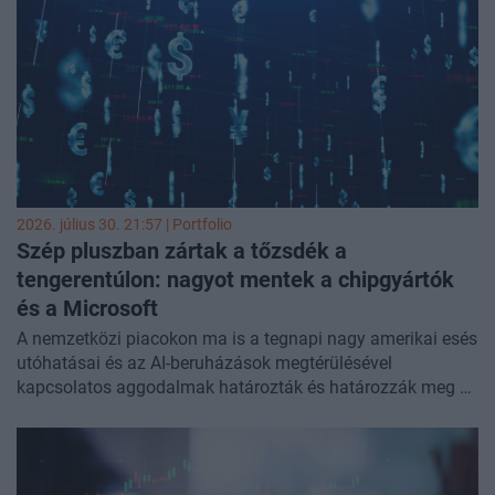
Japánban is jelentős emelkedést hozott a félvezetőszektor,
miután a jegybank változatlanul hagyta a kamatokat.
Mérsékelten emelkedtek pénteken az európai és az
amerikai részvénypiacok is.
2026. július 30. 21:57 | Portfolio
Szép pluszban zártak a tőzsdék a
tengerentúlon: nagyot mentek a chipgyártók
és a
Microsoft
A nemzetközi piacokon ma is a tegnapi nagy amerikai esés
utóhatásai és az AI-beruházások megtérülésével
kapcsolatos aggodalmak határozták és határozzák meg a
hangulatot. Európában ugyan napközben kisebb
felpattanás bontakozott ki, de az összkép továbbra is
bizonytalan maradt, ráadásul több gyorsjelentésre is heves
árfolyamreakció érkezett: az Adidas például közel 17