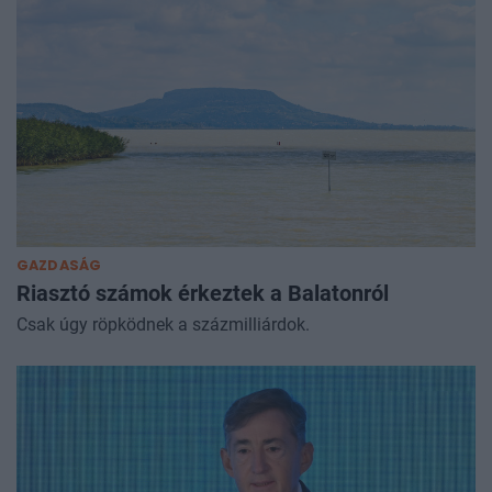
A nemesfémek nagy nyomás alá kerültek, az arany és az
ezüst jegyzése is jelentősen esett.
GAZDASÁG
Riasztó számok érkeztek a Balatonról
Csak úgy röpködnek a százmilliárdok.