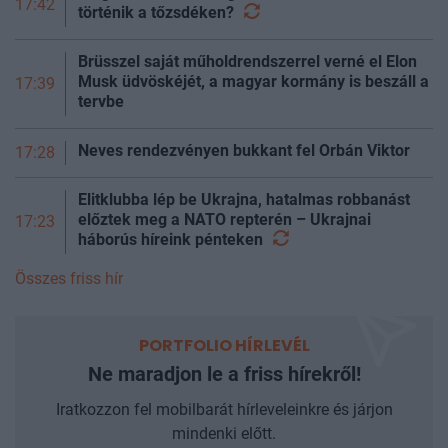
17:42
történik a
tőzsdéken?
Brüsszel saját műholdrendszerrel verné el Elon
Musk üdvöskéjét, a magyar kormány is beszáll a
17:39
tervbe
Neves rendezvényen bukkant fel Orbán Viktor
17:28
Elitklubba lép be Ukrajna, hatalmas robbanást
előztek meg a NATO repterén – Ukrajnai
17:23
háborús híreink
pénteken
Összes friss hír
PORTFOLIO HÍRLEVÉL
Ne maradjon le a friss hírekről!
Iratkozzon fel mobilbarát hírleveleinkre és járjon
mindenki előtt.