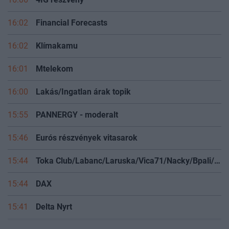
16:02
Financial Forecasts
16:02
Klímakamu
16:01
Mtelekom
16:00
Lakás/Ingatlan árak topik
15:55
PANNERGY - moderalt
15:46
Eurós részvények vitasarok
15:44
Toka Club/Labanc/Laruska/Vica71/Nacky/Bpali/Oldrider/Josefernando/Mcbull/Kawaszabi
15:44
DAX
15:41
Delta Nyrt