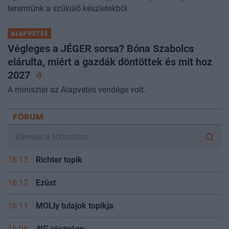
teremtünk a szűkülő készletekből.
ALAPVETÉS
Végleges a JÉGER sorsa? Bóna Szabolcs
elárulta, miért a gazdák döntöttek és mit hoz
2027
A miniszter az Alapvetés vendége volt.
FÓRUM
16:13
Richter topik
16:12
Ezüst
16:11
MOLly tulajok topikja
16:06
4IG részvény