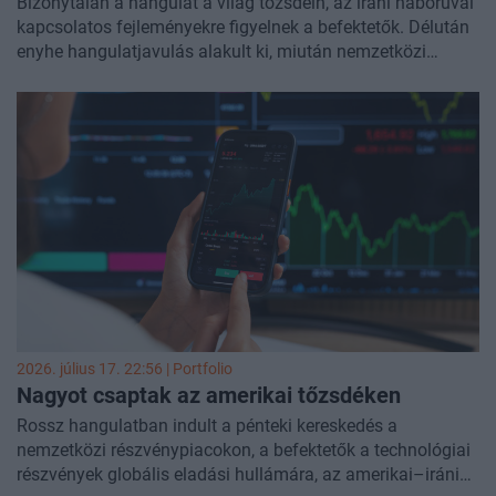
Bizonytalan a hangulat a világ tőzsdéin, az iráni háborúval
kapcsolatos fejleményekre figyelnek a befektetők. Délután
enyhe hangulatjavulás alakult ki, miután nemzetközi
sajtóban arról jelentek meg információk, hogy a közvetítők
a csapások tíznapos felfüggesztését javasolták az iráni–
amerikai ideiglenes megállapodás újjáélesztése érdekében.
A hangulat azonban ismét elromlott, miután a jemeni
húszik tengeri blokádot hirdettek Szaúd-Arábia ellen. A
közel-keleti hírekre az olajárban is csapkodás látszik.
Közben lassan beindul a negyedéves jelentési szezon, így a
fókusz a vállalati eredményekre terelődik, itthon viszont a
hét eseménye az MNB holnapi kamatdöntése lesz.
2026. július 17. 22:56 | Portfolio
Nagyot csaptak az amerikai
tőzsdéken
Rossz hangulatban indult a pénteki kereskedés a
nemzetközi részvénypiacokon, a befektetők a technológiai
részvények globális eladási hullámára, az amerikai–iráni