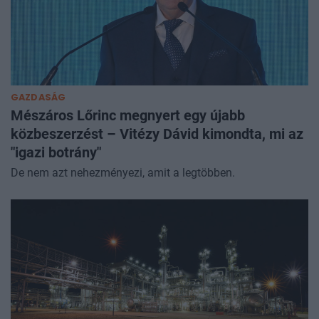
GAZDASÁG
Mészáros Lőrinc megnyert egy újabb
közbeszerzést – Vitézy Dávid kimondta, mi az
"igazi botrány"
De nem azt nehezményezi, amit a legtöbben.